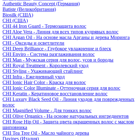
Authentic Beauty Concept (Германия)
Batiste (Великобритания)
Biosilk (США)
CHI (США)
CHI 44 Iron Guard - Термозащита волос
CHI Aloe Vera - Линия для всех типов кудрявых волос
CHI Argan Oil - На основе масла Арганы и дерева Моринга
CHI - Оксиды и осветлители
CHI Deep Brilliance - Глубокое увлажнение и блеск
CHI Enviro - Система разглаживания волос
CHI Man - Мужская серия для волос, усов и бороды
CHI Royal Treatment - Королевский уход
CHI Styling - Ухаживающий стайлинг
CHI Infra - Ежедневный уход
CHI Ionic Hair Color - Краска для волос
CHI Ionic Color Illuminate - Оттеночная серия для волос
CHI Keratin - Кератиновое восстановление волос
CHI Luxury Black Seed Oil - Линия уходов для поврежденных
волос
CHI Magnified Volume - Для тонких волос
CHI Olive Organics - На основе натуральных ингредиентов
CHI Rose Hip Oil - Защита цвета окрашенных волос с маслом
шиповника
CHI Tea Tree Oil - Масло чайного дерева
Davines (Италия)