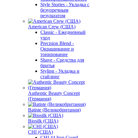
Style Stories - Укладка с
безупречным
результатом
American Crew (США)
Classic - Ежедневный
уход
Precision Blend -
Окрашивание и
тонирование
Shave - Средства для
бритья
Styling - Укладка и
стайлинг
Authentic Beauty Concept
(Германия)
Batiste (Великобритания)
Biosilk (США)
CHI (США)
CHI 44 Iron Guard -