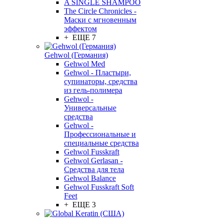
A SINGLE SHAMPOO
The Circle Chronicles -
Маски с мгновенным
эффектом
+ ЕЩЕ 7
Gehwol (Германия)
Gehwol Med
Gehwol - Пластыри,
супинаторы, средства
из гель-полимера
Gehwol -
Универсальные
средства
Gehwol -
Профессиональные и
специальные средства
Gehwol Fusskraft
Gehwol Gerlasan -
Средства для тела
Gehwol Balance
Gehwol Fusskraft Soft
Feet
+ ЕЩЕ 3