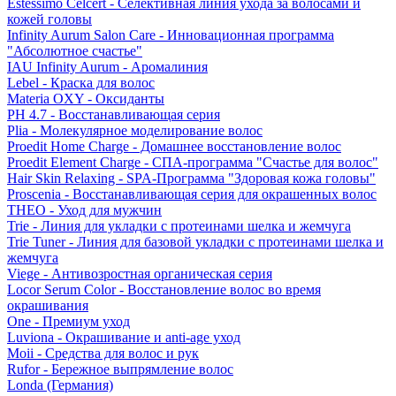
Estessimo Celcert - Селективная линия ухода за волосами и
кожей головы
Infinity Aurum Salon Care - Инновационная программа
"Абсолютное счастье"
IAU Infinity Aurum - Аромалиния
Lebel - Краска для волос
Materia OXY - Оксиданты
PH 4.7 - Восстанавливающая серия
Plia - Молекулярное моделирование волос
Proedit Home Charge - Домашнее восстановление волос
Proedit Element Charge - СПА-программа "Счастье для волос"
Hair Skin Relaxing - SPA-Программа "Здоровая кожа головы"
Proscenia - Восстанавливающая серия для окрашенных волос
THEO - Уход для мужчин
Trie - Линия для укладки с протеинами шелка и жемчуга
Trie Tuner - Линия для базовой укладки с протеинами шелка и
жемчуга
Viege - Антивозростная органическая серия
Locor Serum Color - Восстановление волос во время
окрашивания
One - Премиум уход
Luviona - Окрашивание и anti-age уход
Moii - Средства для волос и рук
Rufor - Бережное выпрямление волос
Londa (Германия)