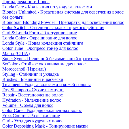
Принадлежности Londa
Londa Care - Коллекция по уходу за волосами
Blondes Unlimited - Креативная система для осветления волос
без фольги
Blondoran Blonding Powder - Препараты для осветления волос
Color Switch - Оттеночная краска прямого действия
Curl & Londa Form - Текстурирование
Londa Color - Окрашивание для волос
Londa Style - Новая коллекция стайлинга
Color Tune - Экспресс-тонер для волос
Matrix (США)
Super Sync - Щелочной безаммиачный краситель
SoColor - Стойкое окрашивание для волос
Moroccanoil (Израиль)
Styling - Стайлинг и укладка
Brushes - Брашинги и расчески
Treatment - Уход за волосами и кожей головы
Dry Shampoo - Сухие шампуни
Repair - Восстановление волос
Hydration - Увлажнение волос
Volume - Объем для волос
Color Care - Уход для окрашенных волос
Frizz Control - Разглаживание
Curl - Уход для кудрявых волос
Color Depositing Mask - Тонирующие маски