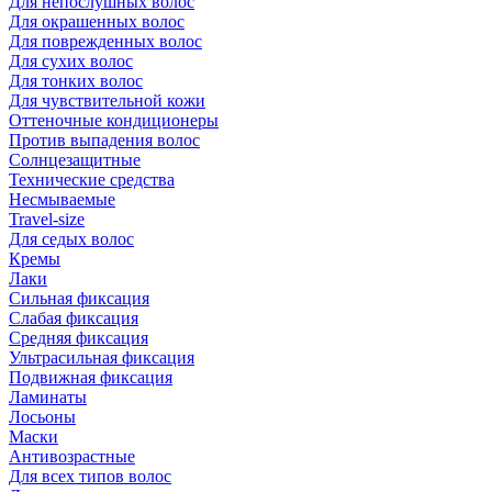
Для непослушных волос
Для окрашенных волос
Для поврежденных волос
Для сухих волос
Для тонких волос
Для чувствительной кожи
Оттеночные кондиционеры
Против выпадения волос
Солнцезащитные
Технические средства
Несмываемые
Travel-size
Для седых волос
Кремы
Лаки
Сильная фиксация
Слабая фиксация
Средняя фиксация
Ультрасильная фиксация
Подвижная фиксация
Ламинаты
Лосьоны
Маски
Антивозрастные
Для всех типов волос