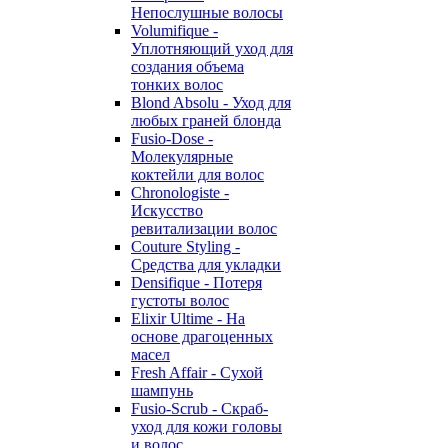
Непослушные волосы
Volumifique -
Уплотняющий уход для
создания объема
тонких волос
Blond Absolu - Уход для
любых граней блонда
Fusio-Dose -
Молекулярные
коктейли для волос
Chronologiste -
Искусство
ревитализации волос
Couture Styling -
Средства для укладки
Densifique - Потеря
густоты волос
Elixir Ultime - На
основе драгоценных
масел
Fresh Affair - Сухой
шампунь
Fusio-Scrub - Скраб-
уход для кожи головы
и волос