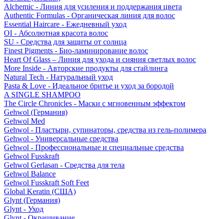
Alchemic - Линия для усиления и поддержания цвета
Authentic Formulas - Органическая линия для волос
Essential Haircare - Eжедневный уход
OI - Абсолютная красота волос
SU - Средства для защиты от солнца
Finest Pigments - Био-ламинирование волос
Heart Of Glass – Линия для ухода и сияния светлых волос
More Inside - Авторские продукты для стайлинга
Natural Tech - Натуральный уход
Pasta & Love - Идеальное бритье и уход за бородой
A SINGLE SHAMPOO
The Circle Chronicles - Маски с мгновенным эффектом
Gehwol (Германия)
Gehwol Med
Gehwol - Пластыри, супинаторы, средства из гель-полимера
Gehwol - Универсальные средства
Gehwol - Профессиональные и специальные средства
Gehwol Fusskraft
Gehwol Gerlasan - Средства для тела
Gehwol Balance
Gehwol Fusskraft Soft Feet
Global Keratin (США)
Glynt (Германия)
Glynt - Уход
Glynt - Окрашивание