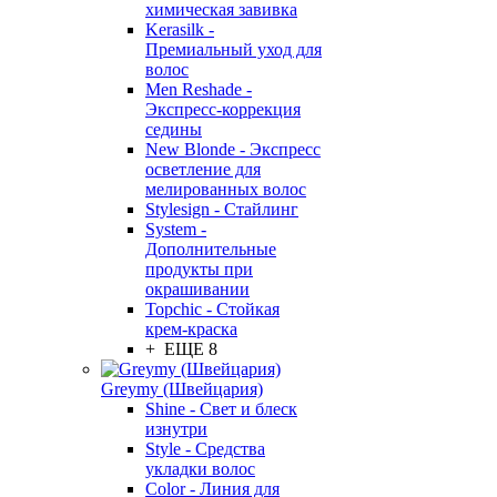
химическая завивка
Kerasilk -
Премиальный уход для
волос
Men Reshade -
Экспресс-коррекция
седины
New Blonde - Экспресс
осветление для
мелированных волос
Stylesign - Стайлинг
System -
Дополнительные
продукты при
окрашивании
Topchic - Стойкая
крем-краска
+ ЕЩЕ 8
Greymy (Швейцария)
Shine - Свет и блеск
изнутри
Style - Средства
укладки волос
Color - Линия для