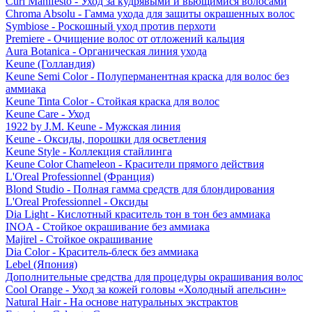
Curl Manifesto - Уход за кудрявыми и вьющимися волосами
Chroma Absolu - Гамма ухода для защиты окрашенных волос
Symbiose - Роскошный уход против перхоти
Premiere - Очищение волос от отложений кальция
Aura Botanica - Органическая линия ухода
Keune (Голландия)
Keune Semi Color - Полуперманентная краска для волос без
аммиака
Keune Tinta Color - Стойкая краска для волос
Keune Care - Уход
1922 by J.M. Keune - Мужская линия
Keune - Оксиды, порошки для осветления
Keune Style - Коллекция стайлинга
Keune Color Chameleon - Красители прямого действия
L'Oreal Professionnel (Франция)
Blond Studio - Полная гамма средств для блондирования
L'Oreal Professionnel - Оксиды
Dia Light - Кислотный краситель тон в тон без аммиака
INOA - Стойкое окрашивание без аммиака
Majirel - Стойкое окрашивание
Dia Color - Краситель-блеск без аммиака
Lebel (Япония)
Дополнительные средства для процедуры окрашивания волос
Cool Orange - Уход за кожей головы «Холодный апельсин»
Natural Hair - На основе натуральных экстрактов