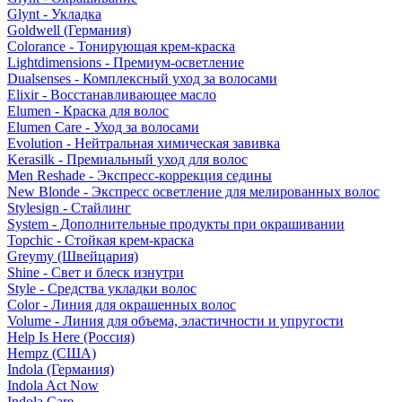
Glynt - Укладка
Goldwell (Германия)
Colorance - Тонирующая крем-краска
Lightdimensions - Премиум-осветление
Dualsenses - Комплексный уход за волосами
Elixir - Восстанавливающее масло
Elumen - Краска для волос
Elumen Care - Уход за волосами
Evolution - Нейтральная химическая завивка
Kerasilk - Премиальный уход для волос
Men Reshade - Экспресс-коррекция седины
New Blonde - Экспресс осветление для мелированных волос
Stylesign - Стайлинг
System - Дополнительные продукты при окрашивании
Topchic - Стойкая крем-краска
Greymy (Швейцария)
Shine - Свет и блеск изнутри
Style - Средства укладки волос
Color - Линия для окрашенных волос
Volume - Линия для объема, эластичности и упругости
Help Is Here (Россия)
Hempz (США)
Indola (Германия)
Indola Act Now
Indola Care