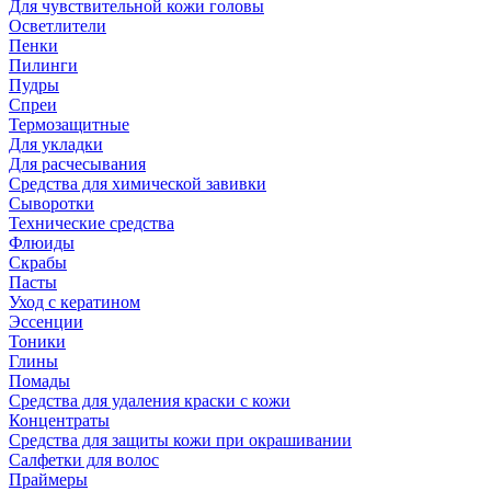
Для чувствительной кожи головы
Осветлители
Пенки
Пилинги
Пудры
Спреи
Термозащитные
Для укладки
Для расчесывания
Средства для химической завивки
Сыворотки
Технические средства
Флюиды
Скрабы
Пасты
Уход с кератином
Эссенции
Тоники
Глины
Помады
Средства для удаления краски с кожи
Концентраты
Средства для защиты кожи при окрашивании
Салфетки для волос
Праймеры