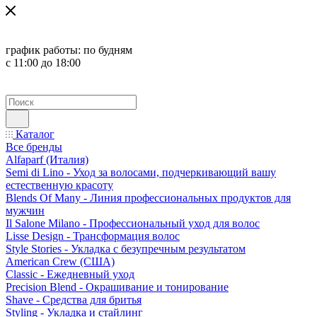
график работы:
по будням
с 11:00 до 18:00
Каталог
Все бренды
Alfaparf (Италия)
Semi di Lino - Уход за волосами, подчеркивающий вашу
естественную красоту
Blends Of Many - Линия профессиональных продуктов для
мужчин
Il Salone Milano - Профессиональный уход для волос
Lisse Design - Трансформация волос
Style Stories - Укладка с безупречным результатом
American Crew (США)
Classic - Ежедневный уход
Precision Blend - Окрашивание и тонирование
Shave - Средства для бритья
Styling - Укладка и стайлинг