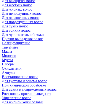
Для вьющихся волос
Для жестких волос
Для жирных волос
Для непослушных волос
Для окрашенных волос
Для поврежденных волос
Для сухих волос
Для тонких волос
Для чувствительной кожи
Против выпадения волос
Солнцезащитные
Travel-size
Масла
Молочко
Муссы
Наборы
Окислители
Ампулы
Восстановление волос
Для густоты и объема волос
При химической обработке
Для сухих и поврежденных волос
Рост волос, против выпадения
Укрепление волос
Для жирной кожи головы