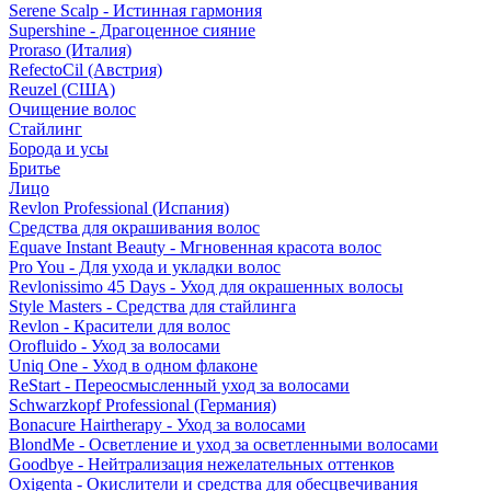
Serene Scalp - Истинная гармония
Supershine - Драгоценное сияние
Proraso (Италия)
RefectoCil (Австрия)
Reuzel (США)
Очищение волос
Стайлинг
Борода и усы
Бритье
Лицо
Revlon Professional (Испания)
Средства для окрашивания волос
Equave Instant Beauty - Мгновенная красота волос
Pro You - Для ухода и укладки волос
Revlonissimo 45 Days - Уход для окрашенных волосы
Style Masters - Средства для стайлинга
Revlon - Красители для волос
Orofluido - Уход за волосами
Uniq One - Уход в одном флаконе
ReStart - Переосмысленный уход за волосами
Schwarzkopf Professional (Германия)
Bonacure Hairtherapy - Уход за волосами
BlondMe - Осветление и уход за осветленными волосами
Goodbye - Нейтрализация нежелательных оттенков
Oxigenta - Окислители и средства для обесцвечивания