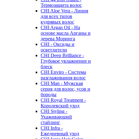
Термозащита волос
CHI Aloe Vera - Линия
для всех типов
кудрявых волос
CHI Argan Oil - На
основе масла Арганы и
дерева Моринга
CHI - Оксиды и
осветлители
CHI Deep Brilliance -
Глубокое увлажнение и
блеск
CHI Enviro - Система
разглаживания волос
CHI Man - Мужская
серия для волос, усов и
бороды
CHI Royal Treatment -
Королевский уход
CHI Styling -
Ухаживающий
стайлинг
CHI Infra -
Ежедневный уход