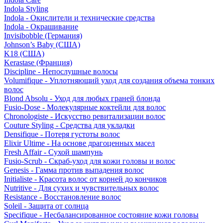
Indola Styling
Indola - Окислители и технические средства
Indola - Окрашивание
Invisibobble (Германия)
Johnson’s Baby (США)
K18 (США)
Kerastase (Франция)
Discipline - Непослушные волосы
Volumifique - Уплотняющий уход для создания объема тонких
волос
Blond Absolu - Уход для любых граней блонда
Fusio-Dose - Молекулярные коктейли для волос
Chronologiste - Искусство ревитализации волос
Couture Styling - Средства для укладки
Densifique - Потеря густоты волос
Elixir Ultime - На основе драгоценных масел
Fresh Affair - Сухой шампунь
Fusio-Scrub - Скраб-уход для кожи головы и волос
Genesis - Гамма против выпадения волос
Initialiste - Красота волос от корней до кончиков
Nutritive - Для сухих и чувствительных волос
Resistance - Восстановление волос
Soleil - Защита от солнца
Specifique - Несбалансированное состояние кожи головы