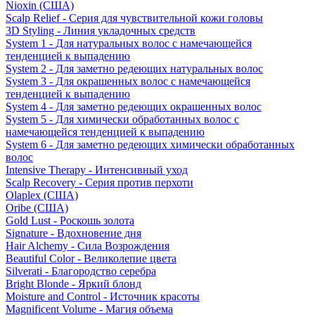
Nioxin (США)
Scalp Relief - Серия для чувствительной кожи головы
3D Styling - Линия укладочных средств
System 1 - Для натуральных волос с намечающейся
тенденцией к выпадению
System 2 - Для заметно редеющих натуральных волос
System 3 - Для окрашенных волос с намечающейся
тенденцией к выпадению
System 4 - Для заметно редеющих окрашенных волос
System 5 - Для химически обработанных волос с
намечающейся тенденцией к выпадению
System 6 - Для заметно редеющих химически обработанных
волос
Intensive Therapy - Интенсивный уход
Scalp Recovery - Серия против перхоти
Olaplex (США)
Oribe (США)
Gold Lust - Роскошь золота
Signature - Вдохновение дня
Hair Alchemy - Сила Возрождения
Beautiful Color - Великолепие цвета
Silverati - Благородство серебра
Bright Blonde - Яркий блонд
Moisture and Control - Источник красоты
Magnificent Volume - Магия объема