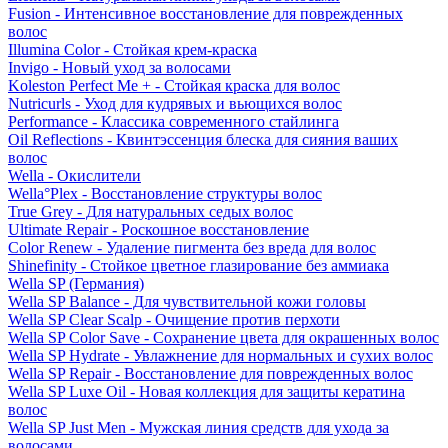
Fusion - Интенсивное восстановление для поврежденных
волос
Illumina Color - Стойкая крем-краска
Invigo - Новый уход за волосами
Koleston Perfect Me + - Стойкая краска для волос
Nutricurls - Уход для кудрявых и вьющихся волос
Performance - Классика современного стайлинга
Oil Reflections - Квинтэссенция блеска для сияния ваших
волос
Wella - Окислители
Wella°Plex - Восстановление структуры волос
True Grey - Для натуральных седых волос
Ultimate Repair - Роскошное восстановление
Color Renew - Удаление пигмента без вреда для волос
Shinefinity - Стойкое цветное глазирование без аммиака
Wella SP (Германия)
Wella SP Balance - Для чувствительной кожи головы
Wella SP Clear Scalp - Очищение против перхоти
Wella SP Color Save - Сохранение цвета для окрашенных волос
Wella SP Hydrate - Увлажнение для нормальных и сухих волос
Wella SP Repair - Восстановление для поврежденных волос
Wella SP Luxe Oil - Новая коллекция для защиты кератина
волос
Wella SP Just Men - Мужская линия средств для ухода за
волосами