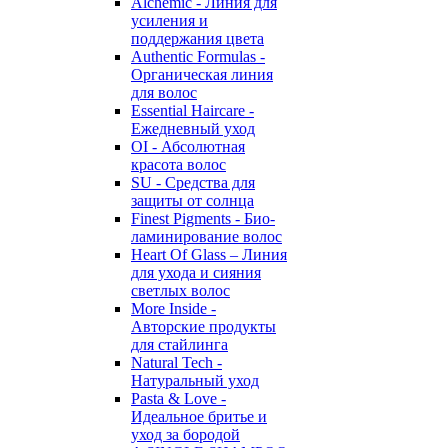
Alchemic - Линия для
усиления и
поддержания цвета
Authentic Formulas -
Органическая линия
для волос
Essential Haircare -
Eжедневный уход
OI - Абсолютная
красота волос
SU - Средства для
защиты от солнца
Finest Pigments - Био-
ламинирование волос
Heart Of Glass – Линия
для ухода и сияния
светлых волос
More Inside -
Авторские продукты
для стайлинга
Natural Tech -
Натуральный уход
Pasta & Love -
Идеальное бритье и
уход за бородой