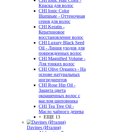
CHI Ionic Hair Color -
Краска для волос
CHI Ionic Color
Illuminate - Оттеночная
серия для волос
CHI Keratin -
Кератиновое
восстановление волос
CHI Luxury Black Seed
Oil - Линия уходов для
поврежденных волос
CHI Magnified Volume -
Для тонких волос
CHI Olive Organics - На
основе натуральных
ингредиентов
CHI Rose Hip Oil -
Защита цвета
окрашенных волос с
маслом шиповника
CHI Tea Tree Oil -
Масло чайного дерева
+ ЕЩЕ 13
Davines (Италия)