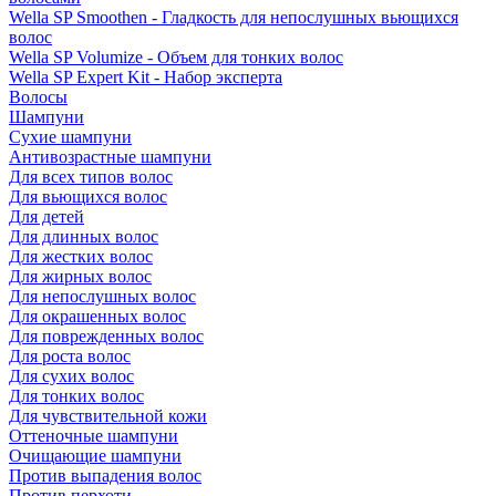
Wella SP Smoothen - Гладкость для непослушных вьющихся
волос
Wella SP Volumize - Объем для тонких волос
Wella SP Expert Kit - Набор эксперта
Волосы
Шампуни
Сухие шампуни
Антивозрастные шампуни
Для всех типов волос
Для вьющихся волос
Для детей
Для длинных волос
Для жестких волос
Для жирных волос
Для непослушных волос
Для окрашенных волос
Для поврежденных волос
Для роста волос
Для сухих волос
Для тонких волос
Для чувствительной кожи
Оттеночные шампуни
Очищающие шампуни
Против выпадения волос
Против перхоти