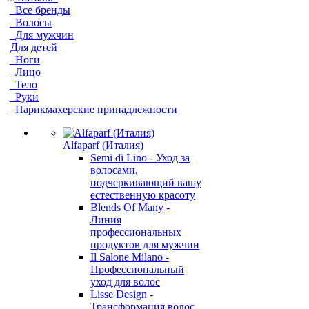
Все бренды
Волосы
Для мужчин
Для детей
Ноги
Лицо
Тело
Руки
Парикмахерские принадлежности
Alfaparf (Италия)
Semi di Lino - Уход за
волосами,
подчеркивающий вашу
естественную красоту
Blends Of Many -
Линия
профессиональных
продуктов для мужчин
Il Salone Milano -
Профессиональный
уход для волос
Lisse Design -
Трансформация волос