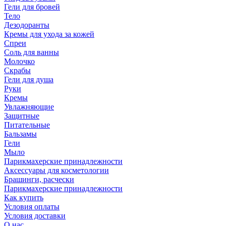
Гели для бровей
Тело
Дезодоранты
Кремы для ухода за кожей
Спреи
Соль для ванны
Молочко
Скрабы
Гели для душа
Руки
Кремы
Увлажняющие
Защитные
Питательные
Бальзамы
Гели
Мыло
Парикмахерские принадлежности
Аксессуары для косметологии
Брашинги, расчески
Парикмахерские принадлежности
Как купить
Условия оплаты
Условия доставки
О нас