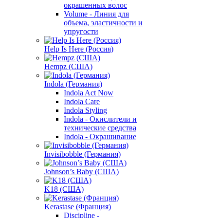
окрашенных волос
Volume - Линия для
объема, эластичности и
упругости
Help Is Here (Россия)
Hempz (США)
Indola (Германия)
Indola Act Now
Indola Care
Indola Styling
Indola - Окислители и
технические средства
Indola - Окрашивание
Invisibobble (Германия)
Johnson’s Baby (США)
K18 (США)
Kerastase (Франция)
Discipline -