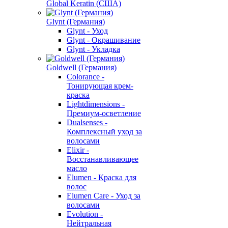
Global Keratin (США)
Glynt (Германия)
Glynt - Уход
Glynt - Окрашивание
Glynt - Укладка
Goldwell (Германия)
Colorance -
Тонирующая крем-
краска
Lightdimensions -
Премиум-осветление
Dualsenses -
Комплексный уход за
волосами
Elixir -
Восстанавливающее
масло
Elumen - Краска для
волос
Elumen Care - Уход за
волосами
Evolution -
Нейтральная