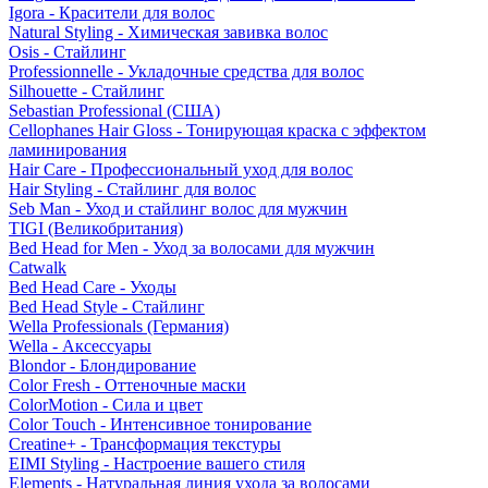
Igora - Красители для волос
Natural Styling - Химическая завивка волос
Osis - Стайлинг
Professionnelle - Укладочные средства для волос
Silhouette - Стайлинг
Sebastian Professional (США)
Cellophanes Hair Gloss - Тонирующая краска с эффектом
ламинирования
Hair Care - Профессиональный уход для волос
Hair Styling - Стайлинг для волос
Seb Man - Уход и стайлинг волос для мужчин
TIGI (Великобритания)
Bed Head for Men - Уход за волосами для мужчин
Catwalk
Bed Head Care - Уходы
Bed Head Style - Стайлинг
Wella Professionals (Германия)
Wella - Аксессуары
Blondor - Блондирование
Color Fresh - Оттеночные маски
ColorMotion - Сила и цвет
Color Touch - Интенсивное тонирование
Creatine+ - Трансформация текстуры
EIMI Styling - Настроение вашего стиля
Elements - Натуральная линия ухода за волосами