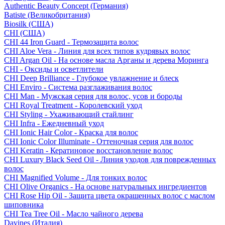
Authentic Beauty Concept (Германия)
Batiste (Великобритания)
Biosilk (США)
CHI (США)
CHI 44 Iron Guard - Термозащита волос
CHI Aloe Vera - Линия для всех типов кудрявых волос
CHI Argan Oil - На основе масла Арганы и дерева Моринга
CHI - Оксиды и осветлители
CHI Deep Brilliance - Глубокое увлажнение и блеск
CHI Enviro - Система разглаживания волос
CHI Man - Мужская серия для волос, усов и бороды
CHI Royal Treatment - Королевский уход
CHI Styling - Ухаживающий стайлинг
CHI Infra - Ежедневный уход
CHI Ionic Hair Color - Краска для волос
CHI Ionic Color Illuminate - Оттеночная серия для волос
CHI Keratin - Кератиновое восстановление волос
CHI Luxury Black Seed Oil - Линия уходов для поврежденных
волос
CHI Magnified Volume - Для тонких волос
CHI Olive Organics - На основе натуральных ингредиентов
CHI Rose Hip Oil - Защита цвета окрашенных волос с маслом
шиповника
CHI Tea Tree Oil - Масло чайного дерева
Davines (Италия)