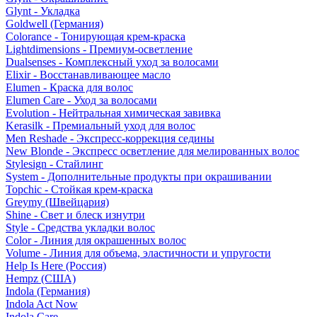
Glynt - Укладка
Goldwell (Германия)
Colorance - Тонирующая крем-краска
Lightdimensions - Премиум-осветление
Dualsenses - Комплексный уход за волосами
Elixir - Восстанавливающее масло
Elumen - Краска для волос
Elumen Care - Уход за волосами
Evolution - Нейтральная химическая завивка
Kerasilk - Премиальный уход для волос
Men Reshade - Экспресс-коррекция седины
New Blonde - Экспресс осветление для мелированных волос
Stylesign - Стайлинг
System - Дополнительные продукты при окрашивании
Topchic - Стойкая крем-краска
Greymy (Швейцария)
Shine - Свет и блеск изнутри
Style - Средства укладки волос
Color - Линия для окрашенных волос
Volume - Линия для объема, эластичности и упругости
Help Is Here (Россия)
Hempz (США)
Indola (Германия)
Indola Act Now
Indola Care