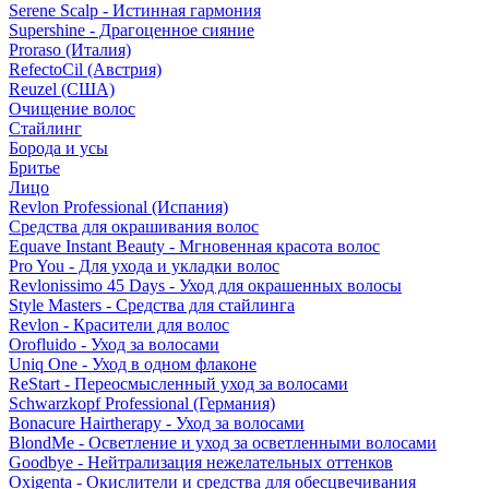
Serene Scalp - Истинная гармония
Supershine - Драгоценное сияние
Proraso (Италия)
RefectoCil (Австрия)
Reuzel (США)
Очищение волос
Стайлинг
Борода и усы
Бритье
Лицо
Revlon Professional (Испания)
Средства для окрашивания волос
Equave Instant Beauty - Мгновенная красота волос
Pro You - Для ухода и укладки волос
Revlonissimo 45 Days - Уход для окрашенных волосы
Style Masters - Средства для стайлинга
Revlon - Красители для волос
Orofluido - Уход за волосами
Uniq One - Уход в одном флаконе
ReStart - Переосмысленный уход за волосами
Schwarzkopf Professional (Германия)
Bonacure Hairtherapy - Уход за волосами
BlondMe - Осветление и уход за осветленными волосами
Goodbye - Нейтрализация нежелательных оттенков
Oxigenta - Окислители и средства для обесцвечивания