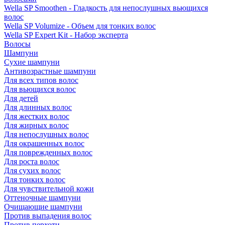
Wella SP Smoothen - Гладкость для непослушных вьющихся
волос
Wella SP Volumize - Объем для тонких волос
Wella SP Expert Kit - Набор эксперта
Волосы
Шампуни
Сухие шампуни
Антивозрастные шампуни
Для всех типов волос
Для вьющихся волос
Для детей
Для длинных волос
Для жестких волос
Для жирных волос
Для непослушных волос
Для окрашенных волос
Для поврежденных волос
Для роста волос
Для сухих волос
Для тонких волос
Для чувствительной кожи
Оттеночные шампуни
Очищающие шампуни
Против выпадения волос
Против перхоти