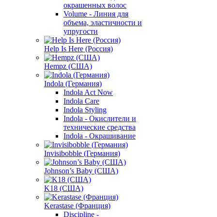
окрашенных волос
Volume - Линия для
объема, эластичности и
упругости
Help Is Here (Россия)
Hempz (США)
Indola (Германия)
Indola Act Now
Indola Care
Indola Styling
Indola - Окислители и
технические средства
Indola - Окрашивание
Invisibobble (Германия)
Johnson’s Baby (США)
K18 (США)
Kerastase (Франция)
Discipline -