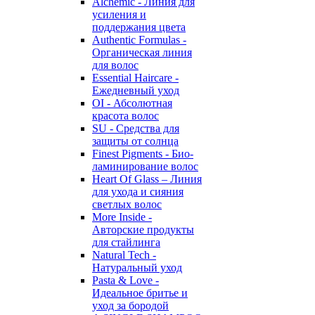
Alchemic - Линия для
усиления и
поддержания цвета
Authentic Formulas -
Органическая линия
для волос
Essential Haircare -
Eжедневный уход
OI - Абсолютная
красота волос
SU - Средства для
защиты от солнца
Finest Pigments - Био-
ламинирование волос
Heart Of Glass – Линия
для ухода и сияния
светлых волос
More Inside -
Авторские продукты
для стайлинга
Natural Tech -
Натуральный уход
Pasta & Love -
Идеальное бритье и
уход за бородой