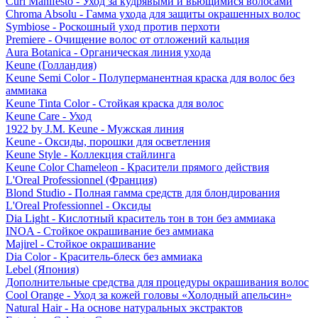
Curl Manifesto - Уход за кудрявыми и вьющимися волосами
Chroma Absolu - Гамма ухода для защиты окрашенных волос
Symbiose - Роскошный уход против перхоти
Premiere - Очищение волос от отложений кальция
Aura Botanica - Органическая линия ухода
Keune (Голландия)
Keune Semi Color - Полуперманентная краска для волос без
аммиака
Keune Tinta Color - Стойкая краска для волос
Keune Care - Уход
1922 by J.M. Keune - Мужская линия
Keune - Оксиды, порошки для осветления
Keune Style - Коллекция стайлинга
Keune Color Chameleon - Красители прямого действия
L'Oreal Professionnel (Франция)
Blond Studio - Полная гамма средств для блондирования
L'Oreal Professionnel - Оксиды
Dia Light - Кислотный краситель тон в тон без аммиака
INOA - Стойкое окрашивание без аммиака
Majirel - Стойкое окрашивание
Dia Color - Краситель-блеск без аммиака
Lebel (Япония)
Дополнительные средства для процедуры окрашивания волос
Cool Orange - Уход за кожей головы «Холодный апельсин»
Natural Hair - На основе натуральных экстрактов