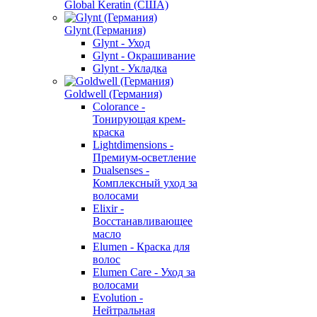
Global Keratin (США)
Glynt (Германия)
Glynt - Уход
Glynt - Окрашивание
Glynt - Укладка
Goldwell (Германия)
Colorance -
Тонирующая крем-
краска
Lightdimensions -
Премиум-осветление
Dualsenses -
Комплексный уход за
волосами
Elixir -
Восстанавливающее
масло
Elumen - Краска для
волос
Elumen Care - Уход за
волосами
Evolution -
Нейтральная