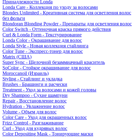
Принадлежности Londa
Londa Care - Коллекция по уходу за волосами
Blondes Unlimited - Креативная система для осветления волос
без фольги
Blondoran Blonding Powder - Препараты для осветления волос
Color Switch - Оттеночная краска прямого действия
Curl & Londa Form - Текстурирование
Londa Color - Окрашивание для волос
Londa Style - Новая коллекция стайлинга
Color Tune - Экспресс-тонер для волос
Matrix (США)
Super Sync - Щелочной безаммиачный краситель
SoColor - Стойкое окрашивание для волос
Moroccanoil (Израиль)
Styling - Стайлинг и укладка
Brushes - Брашинги и расчески
Treatment - Уход за волосами и кожей головы
Dry Shampoo - Сухие шампуни
Repair - Восстановление волос
Hydration - Увлажнение волос
Volume - Объем для волос
Color Care - Уход для окрашенных волос
Frizz Control - Разглаживание
Curl - Уход для кудрявых волос
Color Depositing Mask - Тонирующие маски