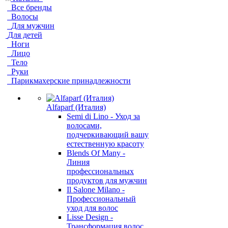
Все бренды
Волосы
Для мужчин
Для детей
Ноги
Лицо
Тело
Руки
Парикмахерские принадлежности
Alfaparf (Италия)
Semi di Lino - Уход за
волосами,
подчеркивающий вашу
естественную красоту
Blends Of Many -
Линия
профессиональных
продуктов для мужчин
Il Salone Milano -
Профессиональный
уход для волос
Lisse Design -
Трансформация волос