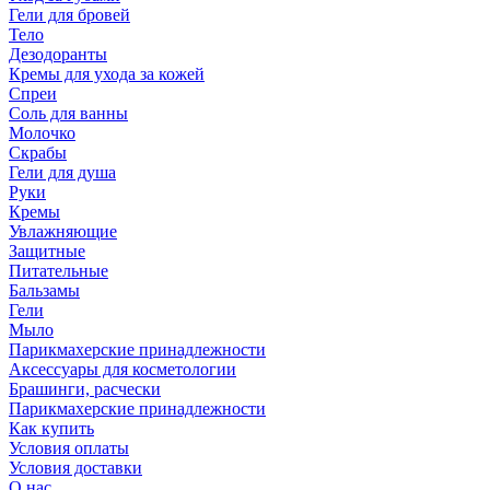
Гели для бровей
Тело
Дезодоранты
Кремы для ухода за кожей
Спреи
Соль для ванны
Молочко
Скрабы
Гели для душа
Руки
Кремы
Увлажняющие
Защитные
Питательные
Бальзамы
Гели
Мыло
Парикмахерские принадлежности
Аксессуары для косметологии
Брашинги, расчески
Парикмахерские принадлежности
Как купить
Условия оплаты
Условия доставки
О нас