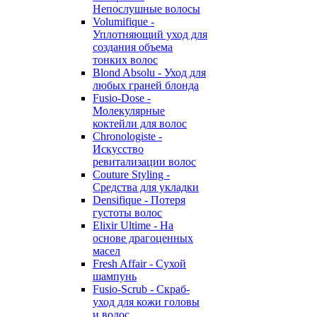
Непослушные волосы
Volumifique -
Уплотняющий уход для
создания объема
тонких волос
Blond Absolu - Уход для
любых граней блонда
Fusio-Dose -
Молекулярные
коктейли для волос
Chronologiste -
Искусство
ревитализации волос
Couture Styling -
Средства для укладки
Densifique - Потеря
густоты волос
Elixir Ultime - На
основе драгоценных
масел
Fresh Affair - Сухой
шампунь
Fusio-Scrub - Скраб-
уход для кожи головы
и волос