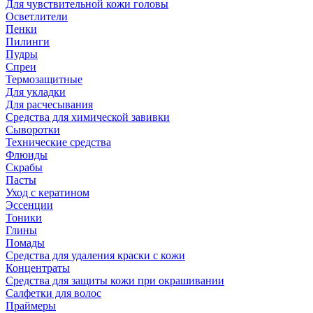
Для чувствительной кожи головы
Осветлители
Пенки
Пилинги
Пудры
Спреи
Термозащитные
Для укладки
Для расчесывания
Средства для химической завивки
Сыворотки
Технические средства
Флюиды
Скрабы
Пасты
Уход с кератином
Эссенции
Тоники
Глины
Помады
Средства для удаления краски с кожи
Концентраты
Средства для защиты кожи при окрашивании
Салфетки для волос
Праймеры