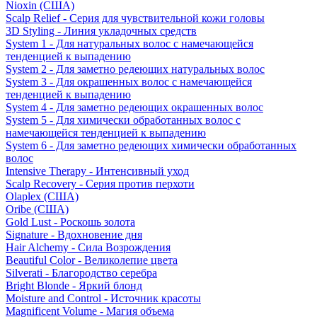
Nioxin (США)
Scalp Relief - Серия для чувствительной кожи головы
3D Styling - Линия укладочных средств
System 1 - Для натуральных волос с намечающейся
тенденцией к выпадению
System 2 - Для заметно редеющих натуральных волос
System 3 - Для окрашенных волос с намечающейся
тенденцией к выпадению
System 4 - Для заметно редеющих окрашенных волос
System 5 - Для химически обработанных волос с
намечающейся тенденцией к выпадению
System 6 - Для заметно редеющих химически обработанных
волос
Intensive Therapy - Интенсивный уход
Scalp Recovery - Серия против перхоти
Olaplex (США)
Oribe (США)
Gold Lust - Роскошь золота
Signature - Вдохновение дня
Hair Alchemy - Сила Возрождения
Beautiful Color - Великолепие цвета
Silverati - Благородство серебра
Bright Blonde - Яркий блонд
Moisture and Control - Источник красоты
Magnificent Volume - Магия объема