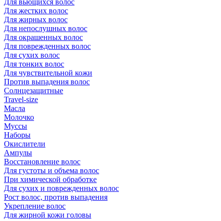
Для вьющихся волос
Для жестких волос
Для жирных волос
Для непослушных волос
Для окрашенных волос
Для поврежденных волос
Для сухих волос
Для тонких волос
Для чувствительной кожи
Против выпадения волос
Солнцезащитные
Travel-size
Масла
Молочко
Муссы
Наборы
Окислители
Ампулы
Восстановление волос
Для густоты и объема волос
При химической обработке
Для сухих и поврежденных волос
Рост волос, против выпадения
Укрепление волос
Для жирной кожи головы