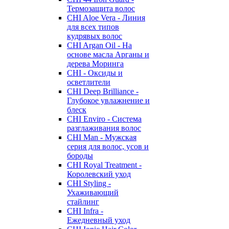
Термозащита волос
CHI Aloe Vera - Линия
для всех типов
кудрявых волос
CHI Argan Oil - На
основе масла Арганы и
дерева Моринга
CHI - Оксиды и
осветлители
CHI Deep Brilliance -
Глубокое увлажнение и
блеск
CHI Enviro - Система
разглаживания волос
CHI Man - Мужская
серия для волос, усов и
бороды
CHI Royal Treatment -
Королевский уход
CHI Styling -
Ухаживающий
стайлинг
CHI Infra -
Ежедневный уход