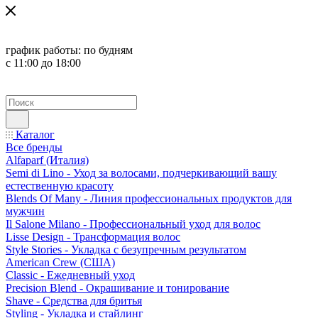
график работы:
по будням
с 11:00 до 18:00
Каталог
Все бренды
Alfaparf (Италия)
Semi di Lino - Уход за волосами, подчеркивающий вашу
естественную красоту
Blends Of Many - Линия профессиональных продуктов для
мужчин
Il Salone Milano - Профессиональный уход для волос
Lisse Design - Трансформация волос
Style Stories - Укладка с безупречным результатом
American Crew (США)
Classic - Ежедневный уход
Precision Blend - Окрашивание и тонирование
Shave - Средства для бритья
Styling - Укладка и стайлинг