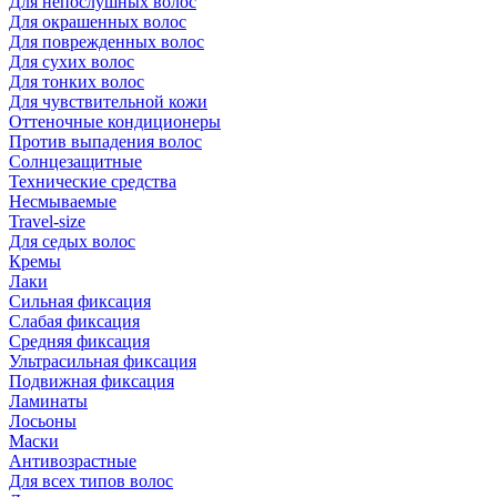
Для непослушных волос
Для окрашенных волос
Для поврежденных волос
Для сухих волос
Для тонких волос
Для чувствительной кожи
Оттеночные кондиционеры
Против выпадения волос
Солнцезащитные
Технические средства
Несмываемые
Travel-size
Для седых волос
Кремы
Лаки
Сильная фиксация
Слабая фиксация
Средняя фиксация
Ультрасильная фиксация
Подвижная фиксация
Ламинаты
Лосьоны
Маски
Антивозрастные
Для всех типов волос