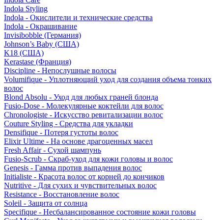
Indola Styling
Indola - Окислители и технические средства
Indola - Окрашивание
Invisibobble (Германия)
Johnson’s Baby (США)
K18 (США)
Kerastase (Франция)
Discipline - Непослушные волосы
Volumifique - Уплотняющий уход для создания объема тонких
волос
Blond Absolu - Уход для любых граней блонда
Fusio-Dose - Молекулярные коктейли для волос
Chronologiste - Искусство ревитализации волос
Couture Styling - Средства для укладки
Densifique - Потеря густоты волос
Elixir Ultime - На основе драгоценных масел
Fresh Affair - Сухой шампунь
Fusio-Scrub - Скраб-уход для кожи головы и волос
Genesis - Гамма против выпадения волос
Initialiste - Красота волос от корней до кончиков
Nutritive - Для сухих и чувствительных волос
Resistance - Восстановление волос
Soleil - Защита от солнца
Specifique - Несбалансированное состояние кожи головы