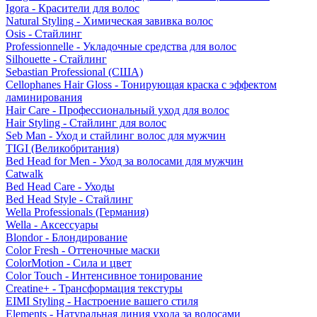
Igora - Красители для волос
Natural Styling - Химическая завивка волос
Osis - Стайлинг
Professionnelle - Укладочные средства для волос
Silhouette - Стайлинг
Sebastian Professional (США)
Cellophanes Hair Gloss - Тонирующая краска с эффектом
ламинирования
Hair Care - Профессиональный уход для волос
Hair Styling - Стайлинг для волос
Seb Man - Уход и стайлинг волос для мужчин
TIGI (Великобритания)
Bed Head for Men - Уход за волосами для мужчин
Catwalk
Bed Head Care - Уходы
Bed Head Style - Стайлинг
Wella Professionals (Германия)
Wella - Аксессуары
Blondor - Блондирование
Color Fresh - Оттеночные маски
ColorMotion - Сила и цвет
Color Touch - Интенсивное тонирование
Creatine+ - Трансформация текстуры
EIMI Styling - Настроение вашего стиля
Elements - Натуральная линия ухода за волосами