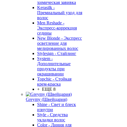
химическая завивка
Kerasilk -
Премиальный уход для
волос
Men Reshade -
Экспресс-коррекция
седины
New Blonde - Экспресс
осветление для
мелированных волос
Stylesign - Стайлинг
System -
Дополнительные
продукты при
окрашивании
Topchic - Стойкая
крем-краска
+ ЕЩЕ 8
Greymy (Швейцария)
Shine - Свет и блеск
изнутри
Style - Средства
укладки волос
Color - Линия для