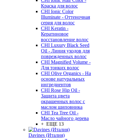
CHI Ionic Hair Color -
Краска для волос
CHI Ionic Color
Illuminate - Оттеночная
серия для волос
CHI Keratin -
Кератиновое
восстановление волос
CHI Luxury Black Seed
Oil - Линия уходов для
поврежденных волос
CHI Magnified Volume -
Для тонких волос
CHI Olive Organics - На
основе натуральных
ингредиентов
CHI Rose Hip Oil -
Защита цвета
окрашенных волос с
маслом шиповника
CHI Tea Tree Oil -
Масло чайного дерева
+ ЕЩЕ 13
Davines (Италия)