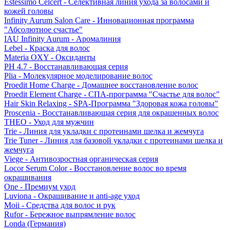
Estessimo Celcert - Селективная линия ухода за волосами и
кожей головы
Infinity Aurum Salon Care - Инновационная программа
"Абсолютное счастье"
IAU Infinity Aurum - Аромалиния
Lebel - Краска для волос
Materia OXY - Оксиданты
PH 4.7 - Восстанавливающая серия
Plia - Молекулярное моделирование волос
Proedit Home Charge - Домашнее восстановление волос
Proedit Element Charge - СПА-программа "Счастье для волос"
Hair Skin Relaxing - SPA-Программа "Здоровая кожа головы"
Proscenia - Восстанавливающая серия для окрашенных волос
THEO - Уход для мужчин
Trie - Линия для укладки с протеинами шелка и жемчуга
Trie Tuner - Линия для базовой укладки с протеинами шелка и
жемчуга
Viege - Антивозростная органическая серия
Locor Serum Color - Восстановление волос во время
окрашивания
One - Премиум уход
Luviona - Окрашивание и anti-age уход
Moii - Средства для волос и рук
Rufor - Бережное выпрямление волос
Londa (Германия)