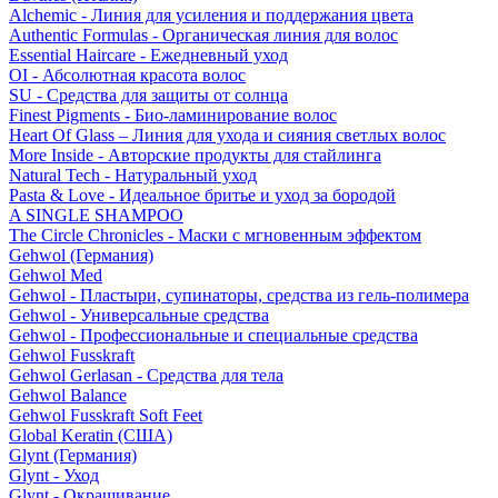
Alchemic - Линия для усиления и поддержания цвета
Authentic Formulas - Органическая линия для волос
Essential Haircare - Eжедневный уход
OI - Абсолютная красота волос
SU - Средства для защиты от солнца
Finest Pigments - Био-ламинирование волос
Heart Of Glass – Линия для ухода и сияния светлых волос
More Inside - Авторские продукты для стайлинга
Natural Tech - Натуральный уход
Pasta & Love - Идеальное бритье и уход за бородой
A SINGLE SHAMPOO
The Circle Chronicles - Маски с мгновенным эффектом
Gehwol (Германия)
Gehwol Med
Gehwol - Пластыри, супинаторы, средства из гель-полимера
Gehwol - Универсальные средства
Gehwol - Профессиональные и специальные средства
Gehwol Fusskraft
Gehwol Gerlasan - Средства для тела
Gehwol Balance
Gehwol Fusskraft Soft Feet
Global Keratin (США)
Glynt (Германия)
Glynt - Уход
Glynt - Окрашивание