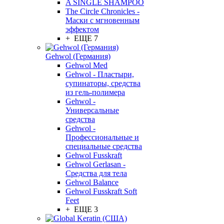
A SINGLE SHAMPOO
The Circle Chronicles -
Маски с мгновенным
эффектом
+ ЕЩЕ 7
Gehwol (Германия)
Gehwol Med
Gehwol - Пластыри,
супинаторы, средства
из гель-полимера
Gehwol -
Универсальные
средства
Gehwol -
Профессиональные и
специальные средства
Gehwol Fusskraft
Gehwol Gerlasan -
Средства для тела
Gehwol Balance
Gehwol Fusskraft Soft
Feet
+ ЕЩЕ 3