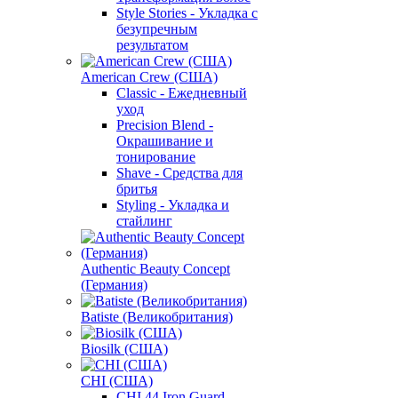
Style Stories - Укладка с
безупречным
результатом
American Crew (США)
Classic - Ежедневный
уход
Precision Blend -
Окрашивание и
тонирование
Shave - Средства для
бритья
Styling - Укладка и
стайлинг
Authentic Beauty Concept
(Германия)
Batiste (Великобритания)
Biosilk (США)
CHI (США)
CHI 44 Iron Guard -