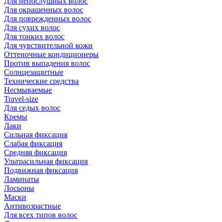
Для непослушных волос
Для окрашенных волос
Для поврежденных волос
Для сухих волос
Для тонких волос
Для чувствительной кожи
Оттеночные кондиционеры
Против выпадения волос
Солнцезащитные
Технические средства
Несмываемые
Travel-size
Для седых волос
Кремы
Лаки
Сильная фиксация
Слабая фиксация
Средняя фиксация
Ультрасильная фиксация
Подвижная фиксация
Ламинаты
Лосьоны
Маски
Антивозрастные
Для всех типов волос