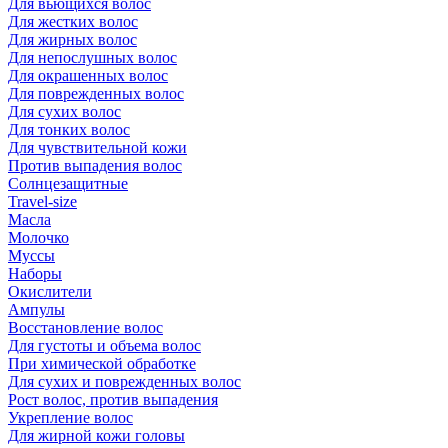
Для вьющихся волос
Для жестких волос
Для жирных волос
Для непослушных волос
Для окрашенных волос
Для поврежденных волос
Для сухих волос
Для тонких волос
Для чувствительной кожи
Против выпадения волос
Солнцезащитные
Travel-size
Масла
Молочко
Муссы
Наборы
Окислители
Ампулы
Восстановление волос
Для густоты и объема волос
При химической обработке
Для сухих и поврежденных волос
Рост волос, против выпадения
Укрепление волос
Для жирной кожи головы