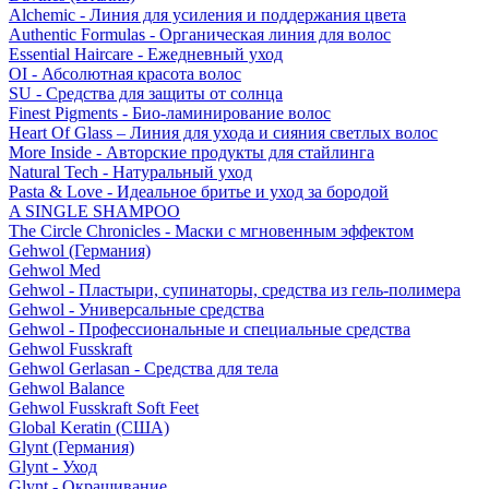
Alchemic - Линия для усиления и поддержания цвета
Authentic Formulas - Органическая линия для волос
Essential Haircare - Eжедневный уход
OI - Абсолютная красота волос
SU - Средства для защиты от солнца
Finest Pigments - Био-ламинирование волос
Heart Of Glass – Линия для ухода и сияния светлых волос
More Inside - Авторские продукты для стайлинга
Natural Tech - Натуральный уход
Pasta & Love - Идеальное бритье и уход за бородой
A SINGLE SHAMPOO
The Circle Chronicles - Маски с мгновенным эффектом
Gehwol (Германия)
Gehwol Med
Gehwol - Пластыри, супинаторы, средства из гель-полимера
Gehwol - Универсальные средства
Gehwol - Профессиональные и специальные средства
Gehwol Fusskraft
Gehwol Gerlasan - Средства для тела
Gehwol Balance
Gehwol Fusskraft Soft Feet
Global Keratin (США)
Glynt (Германия)
Glynt - Уход
Glynt - Окрашивание