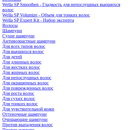
Wella SP Smoothen - Гладкость для непослушных вьющихся
волос
Wella SP Volumize - Объем для тонких волос
Wella SP Expert Kit - Набор эксперта
Волосы
Шампуни
Сухие шампуни
Антивозрастные шампуни
Для всех типов волос
Для вьющихся волос
Для детей
Для длинных волос
Для жестких волос
Для жирных волос
Для непослушных волос
Для окрашенных волос
Для поврежденных волос
Для роста волос
Для сухих волос
Для тонких волос
Для чувствительной кожи
Оттеночные шампуни
Очищающие шампуни
Против выпадения волос
Против перхоти