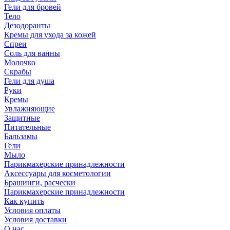
Гели для бровей
Тело
Дезодоранты
Кремы для ухода за кожей
Спреи
Соль для ванны
Молочко
Скрабы
Гели для душа
Руки
Кремы
Увлажняющие
Защитные
Питательные
Бальзамы
Гели
Мыло
Парикмахерские принадлежности
Аксессуары для косметологии
Брашинги, расчески
Парикмахерские принадлежности
Как купить
Условия оплаты
Условия доставки
О нас