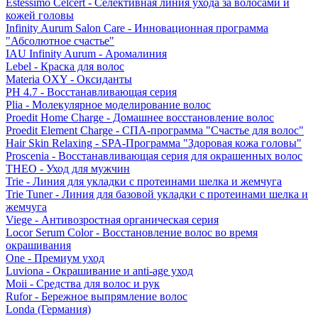
Estessimo Celcert - Селективная линия ухода за волосами и
кожей головы
Infinity Aurum Salon Care - Инновационная программа
"Абсолютное счастье"
IAU Infinity Aurum - Аромалиния
Lebel - Краска для волос
Materia OXY - Оксиданты
PH 4.7 - Восстанавливающая серия
Plia - Молекулярное моделирование волос
Proedit Home Charge - Домашнее восстановление волос
Proedit Element Charge - СПА-программа "Счастье для волос"
Hair Skin Relaxing - SPA-Программа "Здоровая кожа головы"
Proscenia - Восстанавливающая серия для окрашенных волос
THEO - Уход для мужчин
Trie - Линия для укладки с протеинами шелка и жемчуга
Trie Tuner - Линия для базовой укладки с протеинами шелка и
жемчуга
Viege - Антивозростная органическая серия
Locor Serum Color - Восстановление волос во время
окрашивания
One - Премиум уход
Luviona - Окрашивание и anti-age уход
Moii - Средства для волос и рук
Rufor - Бережное выпрямление волос
Londa (Германия)