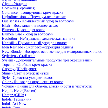
Glynt - Укладка
Goldwell (Германия)
Colorance - Тонирующая крем-краска
Lightdimensions - Премиум-осветление
Dualsenses - Комплексный уход за волосами
Elixir - Восстанавливающее масло
Elumen - Краска для волос
Elumen Care - Уход за волосами
Evolution - Нейтральная химическая завивка
Kerasilk - Премиальный уход для волос
Men Reshade - Экспресс-коррекция седины
New Blonde - Экспресс осветление для мелированных волос
Stylesign - Стайлинг
System - Дополнительные продукты при окрашивании
Topchic - Стойкая крем-краска
Greymy (Швейцария)
Shine - Свет и блеск изнутри
Style - Средства укладки волос
Color - Линия для окрашенных волос
Volume - Линия для объема, эластичности и упругости
Help Is Here (Россия)
Hempz (США)
Indola (Германия)
Indola Act Now
Indola Care