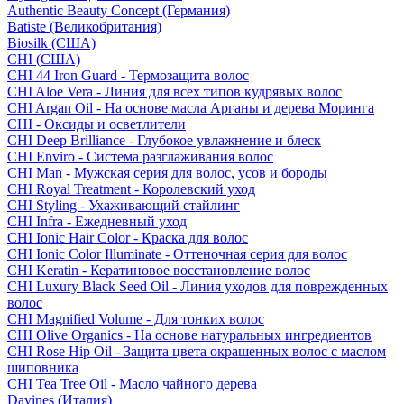
Authentic Beauty Concept (Германия)
Batiste (Великобритания)
Biosilk (США)
CHI (США)
CHI 44 Iron Guard - Термозащита волос
CHI Aloe Vera - Линия для всех типов кудрявых волос
CHI Argan Oil - На основе масла Арганы и дерева Моринга
CHI - Оксиды и осветлители
CHI Deep Brilliance - Глубокое увлажнение и блеск
CHI Enviro - Система разглаживания волос
CHI Man - Мужская серия для волос, усов и бороды
CHI Royal Treatment - Королевский уход
CHI Styling - Ухаживающий стайлинг
CHI Infra - Ежедневный уход
CHI Ionic Hair Color - Краска для волос
CHI Ionic Color Illuminate - Оттеночная серия для волос
CHI Keratin - Кератиновое восстановление волос
CHI Luxury Black Seed Oil - Линия уходов для поврежденных
волос
CHI Magnified Volume - Для тонких волос
CHI Olive Organics - На основе натуральных ингредиентов
CHI Rose Hip Oil - Защита цвета окрашенных волос с маслом
шиповника
CHI Tea Tree Oil - Масло чайного дерева
Davines (Италия)