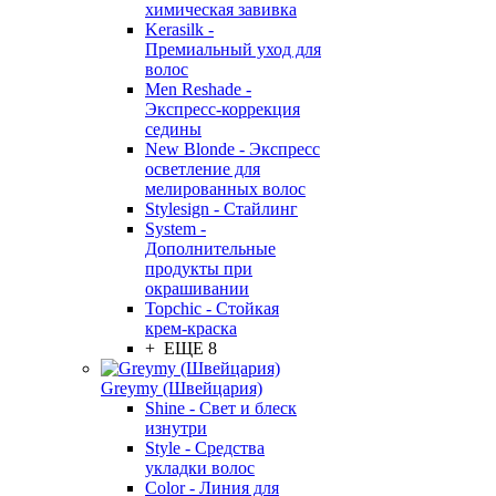
химическая завивка
Kerasilk -
Премиальный уход для
волос
Men Reshade -
Экспресс-коррекция
седины
New Blonde - Экспресс
осветление для
мелированных волос
Stylesign - Стайлинг
System -
Дополнительные
продукты при
окрашивании
Topchic - Стойкая
крем-краска
+ ЕЩЕ 8
Greymy (Швейцария)
Shine - Свет и блеск
изнутри
Style - Средства
укладки волос
Color - Линия для