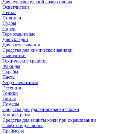
Для чувствительной кожи головы
Осветлители
Пенки
Пилинги
Пудры
Спреи
Термозащитные
Для укладки
Для расчесывания
Средства для химической завивки
Сыворотки
Технические средства
Флюиды
Скрабы
Пасты
Уход с кератином
Эссенции
Тоники
Глины
Помады
Средства для удаления краски с кожи
Концентраты
Средства для защиты кожи при окрашивании
Салфетки для волос
Праймеры