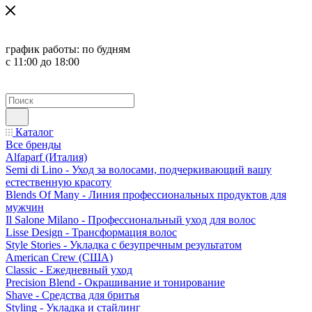
график работы:
по будням
с 11:00 до 18:00
Каталог
Все бренды
Alfaparf (Италия)
Semi di Lino - Уход за волосами, подчеркивающий вашу
естественную красоту
Blends Of Many - Линия профессиональных продуктов для
мужчин
Il Salone Milano - Профессиональный уход для волос
Lisse Design - Трансформация волос
Style Stories - Укладка с безупречным результатом
American Crew (США)
Classic - Ежедневный уход
Precision Blend - Окрашивание и тонирование
Shave - Средства для бритья
Styling - Укладка и стайлинг