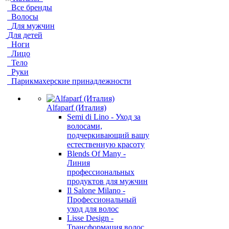
Все бренды
Волосы
Для мужчин
Для детей
Ноги
Лицо
Тело
Руки
Парикмахерские принадлежности
Alfaparf (Италия)
Semi di Lino - Уход за
волосами,
подчеркивающий вашу
естественную красоту
Blends Of Many -
Линия
профессиональных
продуктов для мужчин
Il Salone Milano -
Профессиональный
уход для волос
Lisse Design -
Трансформация волос