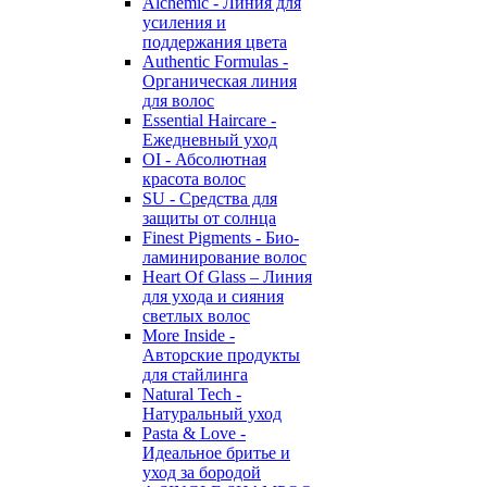
Alchemic - Линия для
усиления и
поддержания цвета
Authentic Formulas -
Органическая линия
для волос
Essential Haircare -
Eжедневный уход
OI - Абсолютная
красота волос
SU - Средства для
защиты от солнца
Finest Pigments - Био-
ламинирование волос
Heart Of Glass – Линия
для ухода и сияния
светлых волос
More Inside -
Авторские продукты
для стайлинга
Natural Tech -
Натуральный уход
Pasta & Love -
Идеальное бритье и
уход за бородой