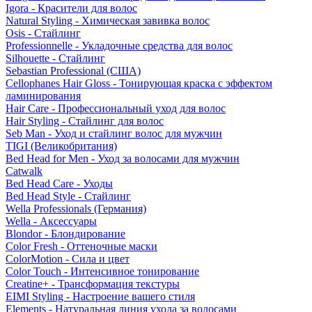
Igora - Красители для волос
Natural Styling - Химическая завивка волос
Osis - Стайлинг
Professionnelle - Укладочные средства для волос
Silhouette - Стайлинг
Sebastian Professional (США)
Cellophanes Hair Gloss - Тонирующая краска с эффектом
ламинирования
Hair Care - Профессиональный уход для волос
Hair Styling - Стайлинг для волос
Seb Man - Уход и стайлинг волос для мужчин
TIGI (Великобритания)
Bed Head for Men - Уход за волосами для мужчин
Catwalk
Bed Head Care - Уходы
Bed Head Style - Стайлинг
Wella Professionals (Германия)
Wella - Аксессуары
Blondor - Блондирование
Color Fresh - Оттеночные маски
ColorMotion - Сила и цвет
Color Touch - Интенсивное тонирование
Creatine+ - Трансформация текстуры
EIMI Styling - Настроение вашего стиля
Elements - Натуральная линия ухода за волосами