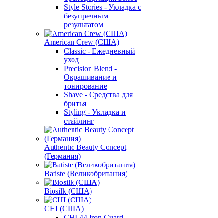
Style Stories - Укладка с
безупречным
результатом
American Crew (США)
Classic - Ежедневный
уход
Precision Blend -
Окрашивание и
тонирование
Shave - Средства для
бритья
Styling - Укладка и
стайлинг
Authentic Beauty Concept
(Германия)
Batiste (Великобритания)
Biosilk (США)
CHI (США)
CHI 44 Iron Guard -