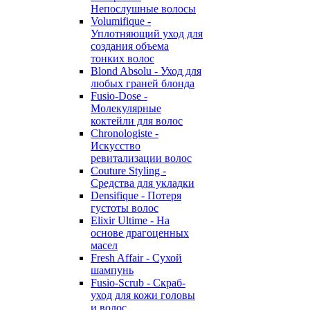
Непослушные волосы
Volumifique -
Уплотняющий уход для
создания объема
тонких волос
Blond Absolu - Уход для
любых граней блонда
Fusio-Dose -
Молекулярные
коктейли для волос
Chronologiste -
Искусство
ревитализации волос
Couture Styling -
Средства для укладки
Densifique - Потеря
густоты волос
Elixir Ultime - На
основе драгоценных
масел
Fresh Affair - Сухой
шампунь
Fusio-Scrub - Скраб-
уход для кожи головы
и волос