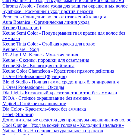
Curl Manifesto - Уход за кудрявыми и вьющимися волосами
Chroma Absolu - Гамма ухода для защиты окрашенных волос
Symbiose - Роскошный уход против перхоти
Premiere - Очищение волос от отложений кальция
Aura Botanica - Органическая линия ухода
Keune (Голландия)
Keune Semi Color - Полуперманентная краска для волос без
аммиака
Keune Tinta Color - Стойкая краска для волос
Keune Care - Уход
1922 by J.M. Keune - Мужская линия
Keune - Оксиды, порошки для осветления
Keune Style - Коллекция стайлинга
Keune Color Chameleon - Красители прямого действия
L'Oreal Professionnel (Франция)
Blond Studio - Полная гамма средств для блондирования
L'Oreal Professionnel - Оксиды
Dia Light - Кислотный краситель тон в тон без аммиака
INOA - Стойкое окрашивание без аммиака
Majirel - Стойкое окрашивание
Dia Color - Краситель-блеск без аммиака
Lebel (Япония)
Дополнительные средства для процедуры окрашивания волос
Cool Orange - Уход за кожей головы «Холодный апельсин»
Natural Hair - На основе натуральных экстрактов