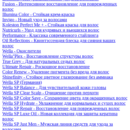
Fusion - Интенсивное восстановление для поврежденных
волос
Illumina Color - Стойкая крем-краска
Invigo - Новый уход за волосами
Koleston Perfect Me + - Стойкая краска для волос
Nutricurls - Уход для кудрявых и вьющихся волос
Performance - Классика современного стайлинга
Oil Reflections - Квинтэссенция блеска для сияния ваших
волос
Wella - Окислители
Wella°Plex - Восстановление структуры волос
True Grey - Для натуральных седых волос
Ultimate Repair - Роскошное восстановление
Color Renew - Удаление пигмента без вреда для волос
Shinefinity - Стойкое цветное глазирование без аммиака
Wella SP (Германия)
Wella SP Balance - Для чувствительной кожи головы
Wella SP Clear Scalp - Очищение против перхоти
Wella SP Color Save - Сохранение цвета для окрашенных волос
Wella SP Hydrate - Увлажнение для нормальных и сухих волос
Wella SP Repair - Восстановление для поврежденных волос
Wella SP Luxe Oil - Новая коллекция для защиты кератина
волос
Wella SP Just Men - Мужская линия средств для ухода за
волосами