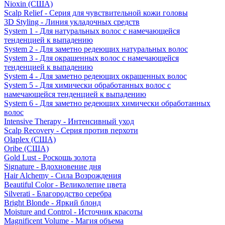
Nioxin (США)
Scalp Relief - Серия для чувствительной кожи головы
3D Styling - Линия укладочных средств
System 1 - Для натуральных волос с намечающейся
тенденцией к выпадению
System 2 - Для заметно редеющих натуральных волос
System 3 - Для окрашенных волос с намечающейся
тенденцией к выпадению
System 4 - Для заметно редеющих окрашенных волос
System 5 - Для химически обработанных волос с
намечающейся тенденцией к выпадению
System 6 - Для заметно редеющих химически обработанных
волос
Intensive Therapy - Интенсивный уход
Scalp Recovery - Серия против перхоти
Olaplex (США)
Oribe (США)
Gold Lust - Роскошь золота
Signature - Вдохновение дня
Hair Alchemy - Сила Возрождения
Beautiful Color - Великолепие цвета
Silverati - Благородство серебра
Bright Blonde - Яркий блонд
Moisture and Control - Источник красоты
Magnificent Volume - Магия объема