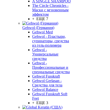
A SINGLE SHAMPOO
The Circle Chronicles -
Маски с мгновенным
эффектом
+ ЕЩЕ 7
Gehwol (Германия)
Gehwol Med
Gehwol - Пластыри,
супинаторы, средства
из гель-полимера
Gehwol -
Универсальные
средства
Gehwol -
Профессиональные и
специальные средства
Gehwol Fusskraft
Gehwol Gerlasan -
Средства для тела
Gehwol Balance
Gehwol Fusskraft Soft
Feet
+ ЕЩЕ 3