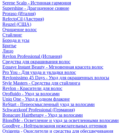
Serene Scalp - Истинная гармония
Supershine - Драгоценное сияние
Proraso (Италия)
RefectoCil (Австрия)
Reuzel (США)
Очищение волос
Стайлинг
Борода и усы
Бритье
Лицо
Revlon Professional (Испания)
Средства для окрашивания волос
Equave Instant Beauty - Мгновенная красота волос
Pro You - Для ухода и укладки волос
Revlonissimo 45 Days - Уход для окрашенных волосы
Style Masters - Средства для стайлинга
Revlon - Красители для волос
Orofluido - Уход за волосами
Uniq One - Уход в одном флаконе
ReStart - Переосмысленный уход за волосами
Schwarzkopf Professional (Германия)
Bonacure Hairtherapy - Уход за волосами
BlondMe - Осветление и уход за осветленными волосами
Goodbye - Нейтрализация нежелательных оттенков
Oxigenta - Окислители и средства для обесцвечивания