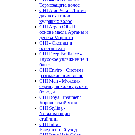
Термозащита волос
CHI Aloe Vera - Линия
для всех типов
кудрявых волос
CHI Argan Oil - На
основе масла Арганы и
дерева Моринга
CHI - Оксиды и
осветлители
CHI Deep Brilliance -
Глубокое увлажнение и
блеск
CHI Enviro - Система
разглаживания волос
CHI Man - Мужская
серия для волос, усов и
бороды
CHI Royal Treatment -
Королевский уход
CHI Styling -
Ухаживающий
стайлинг
CHI Infra -
Ежедневный уход