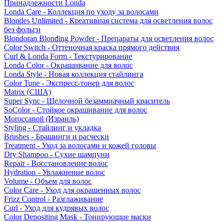
Принадлежности Londa
Londa Care - Коллекция по уходу за волосами
Blondes Unlimited - Креативная система для осветления волос
без фольги
Blondoran Blonding Powder - Препараты для осветления волос
Color Switch - Оттеночная краска прямого действия
Curl & Londa Form - Текстурирование
Londa Color - Окрашивание для волос
Londa Style - Новая коллекция стайлинга
Color Tune - Экспресс-тонер для волос
Matrix (США)
Super Sync - Щелочной безаммиачный краситель
SoColor - Стойкое окрашивание для волос
Moroccanoil (Израиль)
Styling - Стайлинг и укладка
Brushes - Брашинги и расчески
Treatment - Уход за волосами и кожей головы
Dry Shampoo - Сухие шампуни
Repair - Восстановление волос
Hydration - Увлажнение волос
Volume - Объем для волос
Color Care - Уход для окрашенных волос
Frizz Control - Разглаживание
Curl - Уход для кудрявых волос
Color Depositing Mask - Тонирующие маски