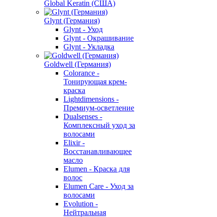
Global Keratin (США)
Glynt (Германия)
Glynt - Уход
Glynt - Окрашивание
Glynt - Укладка
Goldwell (Германия)
Colorance -
Тонирующая крем-
краска
Lightdimensions -
Премиум-осветление
Dualsenses -
Комплексный уход за
волосами
Elixir -
Восстанавливающее
масло
Elumen - Краска для
волос
Elumen Care - Уход за
волосами
Evolution -
Нейтральная