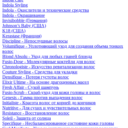
Indola Styling
Indola - Окислители и технические средства
Indola - Окрашивание
Invisibobble (Германия)
Johnson’s Baby (США)
K18 (США)
Kerastase (Франция)
Discipline - Непослушные волосы
Volumifique - Уплотняющий уход для создания объема тонких
волос
Blond Absolu - Уход для любых граней блонда
Fusio-Dose - Молекулярные коктейли для волос
Chronologiste - Искусство ревитализации волос
Couture Styling - Средства для укладки
Densifique - Потеря густоты волос
Elixir Ultime - На основе драгоценных масел
Fresh Affair - Сухой шампунь
Fusio-Scrub - Скраб-уход для кожи головы и волос
Genesis - Гамма против выпадения волос
Initialiste - Красота волос от корней до кончиков
Nutritive - Для сухих и чувствительных волос
Resistance - Восстановление волос
Soleil - Защита от солнца
Specifique - Несбалансированное состояние кожи головы