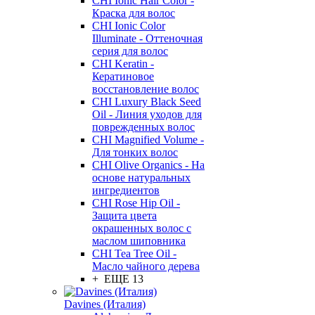
CHI Ionic Hair Color -
Краска для волос
CHI Ionic Color
Illuminate - Оттеночная
серия для волос
CHI Keratin -
Кератиновое
восстановление волос
CHI Luxury Black Seed
Oil - Линия уходов для
поврежденных волос
CHI Magnified Volume -
Для тонких волос
CHI Olive Organics - На
основе натуральных
ингредиентов
CHI Rose Hip Oil -
Защита цвета
окрашенных волос с
маслом шиповника
CHI Tea Tree Oil -
Масло чайного дерева
+ ЕЩЕ 13
Davines (Италия)