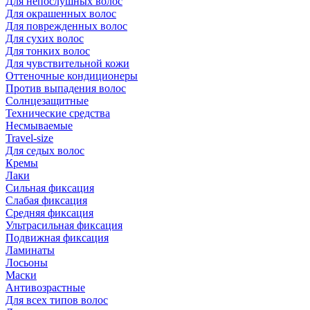
Для непослушных волос
Для окрашенных волос
Для поврежденных волос
Для сухих волос
Для тонких волос
Для чувствительной кожи
Оттеночные кондиционеры
Против выпадения волос
Солнцезащитные
Технические средства
Несмываемые
Travel-size
Для седых волос
Кремы
Лаки
Сильная фиксация
Слабая фиксация
Средняя фиксация
Ультрасильная фиксация
Подвижная фиксация
Ламинаты
Лосьоны
Маски
Антивозрастные
Для всех типов волос