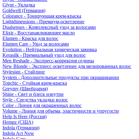
Glynt - Укладка
Goldwell (Германия)
Colorance - Тонирующая крем-краска
Lightdimensions - Премиум-осветление
Dualsenses - Комплексный уход за волосами
Elixir - Восстанавливающее масло
Elumen - Краска для волос
Elumen Care - Уход за волосами
Evolution - Нейтральная химическая завивка
Kerasilk - Премиальный уход для волос
Men Reshade - Экспресс-коррекция седины
New Blonde - Экспресс осветление для мелированных волос
Stylesign - Стайлинг
System - Дополнительные продукты при окрашивании
Topchic - Стойкая крем-краска
Greymy (Швейцария)
Shine - Свет и блеск изнутри
Style - Средства укладки волос
Color - Линия для окрашенных волос
Volume - Линия для объема, эластичности и упругости
Help Is Here (Россия)
Hempz (США)
Indola (Германия)
Indola Act Now
Indola Care