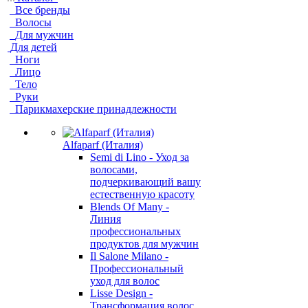
Все бренды
Волосы
Для мужчин
Для детей
Ноги
Лицо
Тело
Руки
Парикмахерские принадлежности
Alfaparf (Италия)
Semi di Lino - Уход за
волосами,
подчеркивающий вашу
естественную красоту
Blends Of Many -
Линия
профессиональных
продуктов для мужчин
Il Salone Milano -
Профессиональный
уход для волос
Lisse Design -
Трансформация волос