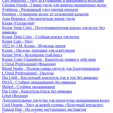
Curl Manifesto - Уход за кудрявыми и вьющимися волосами
Chroma Absolu - Гамма ухода для защиты окрашенных волос
Symbiose - Роскошный уход против перхоти
Premiere - Очищение волос от отложений кальция
Aura Botanica - Органическая линия ухода
Keune (Голландия)
Keune Semi Color - Полуперманентная краска для волос без
аммиака
Keune Tinta Color - Стойкая краска для волос
Keune Care - Уход
1922 by J.M. Keune - Мужская линия
Keune - Оксиды, порошки для осветления
Keune Style - Коллекция стайлинга
Keune Color Chameleon - Красители прямого действия
L'Oreal Professionnel (Франция)
Blond Studio - Полная гамма средств для блондирования
L'Oreal Professionnel - Оксиды
Dia Light - Кислотный краситель тон в тон без аммиака
INOA - Стойкое окрашивание без аммиака
Majirel - Стойкое окрашивание
Dia Color - Краситель-блеск без аммиака
Lebel (Япония)
Дополнительные средства для процедуры окрашивания волос
Cool Orange - Уход за кожей головы «Холодный апельсин»
Natural Hair - На основе натуральных экстрактов