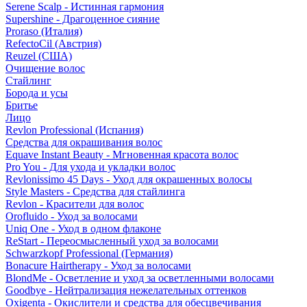
Serene Scalp - Истинная гармония
Supershine - Драгоценное сияние
Proraso (Италия)
RefectoCil (Австрия)
Reuzel (США)
Очищение волос
Стайлинг
Борода и усы
Бритье
Лицо
Revlon Professional (Испания)
Средства для окрашивания волос
Equave Instant Beauty - Мгновенная красота волос
Pro You - Для ухода и укладки волос
Revlonissimo 45 Days - Уход для окрашенных волосы
Style Masters - Средства для стайлинга
Revlon - Красители для волос
Orofluido - Уход за волосами
Uniq One - Уход в одном флаконе
ReStart - Переосмысленный уход за волосами
Schwarzkopf Professional (Германия)
Bonacure Hairtherapy - Уход за волосами
BlondMe - Осветление и уход за осветленными волосами
Goodbye - Нейтрализация нежелательных оттенков
Oxigenta - Окислители и средства для обесцвечивания