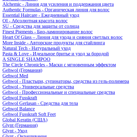
Alchemic - Линия для усиления и поддержания цвета
Authentic Formulas - Органическая линия для волос
Essential Haircare - Eжедневный уход
OI - Абсолютная красота волос
SU - Средства для защиты от солнца
Finest Pigments - Био-ламинирование волос
Heart Of Glass – Линия для ухода и сияния светлых волос
More Inside - Авторские продукты для стайлинга
Natural Tech - Натуральный уход
Pasta & Love - Идеальное бритье и уход за бородой
A SINGLE SHAMPOO
The Circle Chronicles - Маски с мгновенным эффектом
Gehwol (Германия)
Gehwol Med
Gehwol - Пластыри, супинаторы, средства из гель-полимера
Gehwol - Универсальные средства
Gehwol - Профессиональные и специальные средства
Gehwol Fusskraft
Gehwol Gerlasan - Средства для тела
Gehwol Balance
Gehwol Fusskraft Soft Feet
Global Keratin (США)
Glynt (Германия)
Glynt - Уход
Glynt - Окрашивание