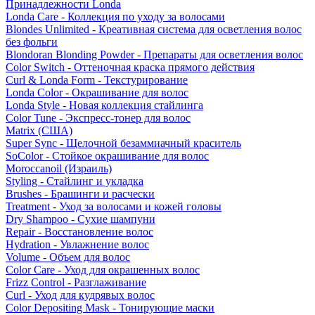
Принадлежности Londa
Londa Care - Коллекция по уходу за волосами
Blondes Unlimited - Креативная система для осветления волос
без фольги
Blondoran Blonding Powder - Препараты для осветления волос
Color Switch - Оттеночная краска прямого действия
Curl & Londa Form - Текстурирование
Londa Color - Окрашивание для волос
Londa Style - Новая коллекция стайлинга
Color Tune - Экспресс-тонер для волос
Matrix (США)
Super Sync - Щелочной безаммиачный краситель
SoColor - Стойкое окрашивание для волос
Moroccanoil (Израиль)
Styling - Стайлинг и укладка
Brushes - Брашинги и расчески
Treatment - Уход за волосами и кожей головы
Dry Shampoo - Сухие шампуни
Repair - Восстановление волос
Hydration - Увлажнение волос
Volume - Объем для волос
Color Care - Уход для окрашенных волос
Frizz Control - Разглаживание
Curl - Уход для кудрявых волос
Color Depositing Mask - Тонирующие маски