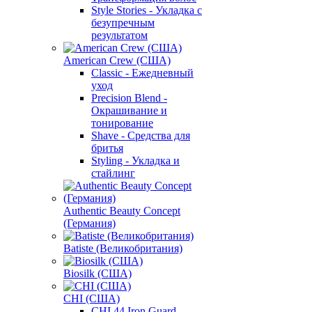
Style Stories - Укладка с
безупречным
результатом
American Crew (США)
Classic - Ежедневный
уход
Precision Blend -
Окрашивание и
тонирование
Shave - Средства для
бритья
Styling - Укладка и
стайлинг
Authentic Beauty Concept
(Германия)
Batiste (Великобритания)
Biosilk (США)
CHI (США)
CHI 44 Iron Guard -