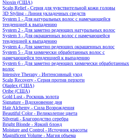
Nioxin (США)
Scalp Relief - Серия для чувствительной кожи головы
3D Styling - Линия укладочных средств
System 1 - Для натуральных волос с намечающейся
тенденцией к выпадению
System 2 - Для заметно редеющих натуральных волос
System 3 - Для окрашенных волос с намечающейся
тенденцией к выпадению
System 4 - Для заметно редеющих окрашенных волос
System 5 - Для химически обработанных волос с
намечающейся тенденцией к выпадению
System 6 - Для заметно редеющих химически обработанных
волос
Intensive Therapy - Интенсивный уход
Scalp Recovery - Серия против перхоти
Olaplex (США)
Oribe (США)
Gold Lust - Роскошь золота
Signature - Вдохновение дня
Hair Alchemy - Сила Возрождения
Beautiful Color - Великолепие цвета
Silverati - Благородство серебра
Bright Blonde - Яркий блонд
Moisture and Control - Источник красоты
Magnificent Volume - Магия объема