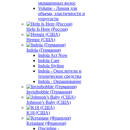
окрашенных волос
Volume - Линия для
объема, эластичности и
упругости
Help Is Here (Россия)
Hempz (США)
Indola (Германия)
Indola Act Now
Indola Care
Indola Styling
Indola - Окислители и
технические средства
Indola - Окрашивание
Invisibobble (Германия)
Johnson’s Baby (США)
K18 (США)
Kerastase (Франция)
Discipline -