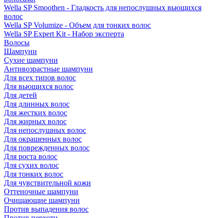
Wella SP Smoothen - Гладкость для непослушных вьющихся
волос
Wella SP Volumize - Объем для тонких волос
Wella SP Expert Kit - Набор эксперта
Волосы
Шампуни
Сухие шампуни
Антивозрастные шампуни
Для всех типов волос
Для вьющихся волос
Для детей
Для длинных волос
Для жестких волос
Для жирных волос
Для непослушных волос
Для окрашенных волос
Для поврежденных волос
Для роста волос
Для сухих волос
Для тонких волос
Для чувствительной кожи
Оттеночные шампуни
Очищающие шампуни
Против выпадения волос
Против перхоти