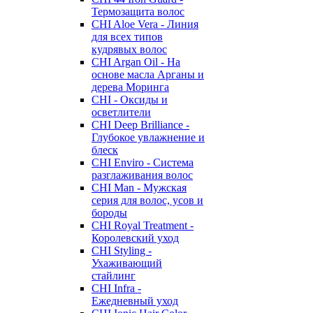
Термозащита волос
CHI Aloe Vera - Линия
для всех типов
кудрявых волос
CHI Argan Oil - На
основе масла Арганы и
дерева Моринга
CHI - Оксиды и
осветлители
CHI Deep Brilliance -
Глубокое увлажнение и
блеск
CHI Enviro - Система
разглаживания волос
CHI Man - Мужская
серия для волос, усов и
бороды
CHI Royal Treatment -
Королевский уход
CHI Styling -
Ухаживающий
стайлинг
CHI Infra -
Ежедневный уход