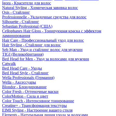
Igora - Красители для волос
Natural Styling - Химическая завивка волос
Osis - Стайлинг
Professionnelle - Укладочные средства для волос
Silhouette - Стайлинг
Sebastian Professional (США)
Cellophanes Hair Gloss - Тонирующая краска с эффектом
ламинирования
Hair Care - Профессиональный уход для волос
Hair Styling - Стайлинг для волос
Seb Man - Уход и стайлинг волос для мужчин
TIGI (Великобритания)
Bed Head for Men - Уход за волосами для мужчин
Catwalk
Bed Head Care - Уходы
Bed Head Style - Стайлинг
Wella Professionals (Германия)
Wella - Аксессуары
Blondor - Блондирование
Color Fresh - Оттеночные маски
ColorMotion - Сила и цвет
Color Touch - Интенсивное тонирование
Creatine+ - Трансформация текстуры
EIMI Styling - Настроение вашего стиля
Elements - Натуральная линия ухода за волосами