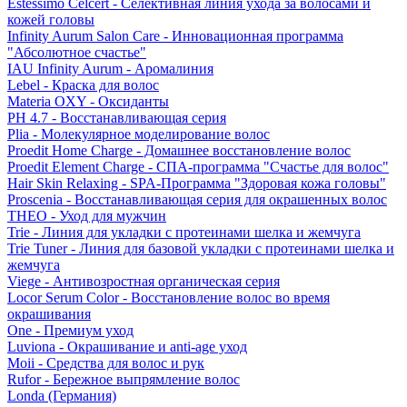
Estessimo Celcert - Селективная линия ухода за волосами и
кожей головы
Infinity Aurum Salon Care - Инновационная программа
"Абсолютное счастье"
IAU Infinity Aurum - Аромалиния
Lebel - Краска для волос
Materia OXY - Оксиданты
PH 4.7 - Восстанавливающая серия
Plia - Молекулярное моделирование волос
Proedit Home Charge - Домашнее восстановление волос
Proedit Element Charge - СПА-программа "Счастье для волос"
Hair Skin Relaxing - SPA-Программа "Здоровая кожа головы"
Proscenia - Восстанавливающая серия для окрашенных волос
THEO - Уход для мужчин
Trie - Линия для укладки с протеинами шелка и жемчуга
Trie Tuner - Линия для базовой укладки с протеинами шелка и
жемчуга
Viege - Антивозростная органическая серия
Locor Serum Color - Восстановление волос во время
окрашивания
One - Премиум уход
Luviona - Окрашивание и anti-age уход
Moii - Средства для волос и рук
Rufor - Бережное выпрямление волос
Londa (Германия)