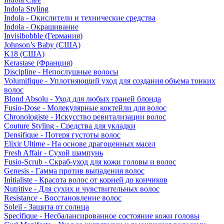
Indola Styling
Indola - Окислители и технические средства
Indola - Окрашивание
Invisibobble (Германия)
Johnson’s Baby (США)
K18 (США)
Kerastase (Франция)
Discipline - Непослушные волосы
Volumifique - Уплотняющий уход для создания объема тонких
волос
Blond Absolu - Уход для любых граней блонда
Fusio-Dose - Молекулярные коктейли для волос
Chronologiste - Искусство ревитализации волос
Couture Styling - Средства для укладки
Densifique - Потеря густоты волос
Elixir Ultime - На основе драгоценных масел
Fresh Affair - Сухой шампунь
Fusio-Scrub - Скраб-уход для кожи головы и волос
Genesis - Гамма против выпадения волос
Initialiste - Красота волос от корней до кончиков
Nutritive - Для сухих и чувствительных волос
Resistance - Восстановление волос
Soleil - Защита от солнца
Specifique - Несбалансированное состояние кожи головы