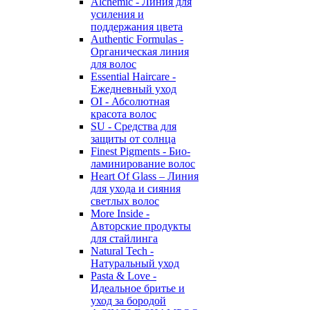
Alchemic - Линия для
усиления и
поддержания цвета
Authentic Formulas -
Органическая линия
для волос
Essential Haircare -
Eжедневный уход
OI - Абсолютная
красота волос
SU - Средства для
защиты от солнца
Finest Pigments - Био-
ламинирование волос
Heart Of Glass – Линия
для ухода и сияния
светлых волос
More Inside -
Авторские продукты
для стайлинга
Natural Tech -
Натуральный уход
Pasta & Love -
Идеальное бритье и
уход за бородой