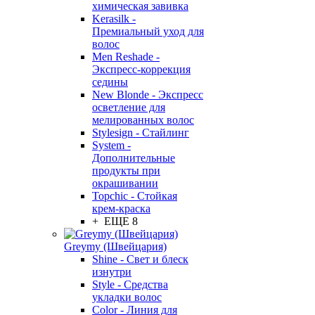
химическая завивка
Kerasilk -
Премиальный уход для
волос
Men Reshade -
Экспресс-коррекция
седины
New Blonde - Экспресс
осветление для
мелированных волос
Stylesign - Стайлинг
System -
Дополнительные
продукты при
окрашивании
Topchic - Стойкая
крем-краска
+ ЕЩЕ 8
Greymy (Швейцария)
Shine - Свет и блеск
изнутри
Style - Средства
укладки волос
Color - Линия для