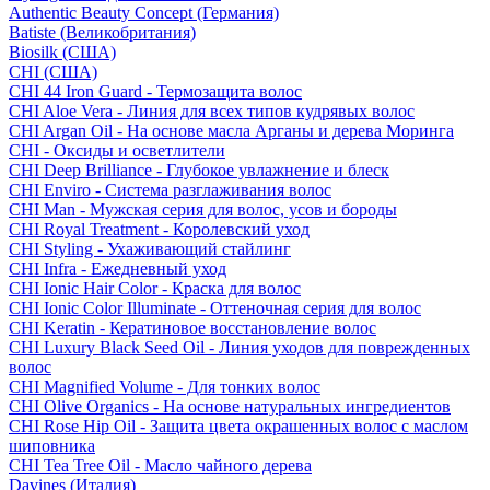
Authentic Beauty Concept (Германия)
Batiste (Великобритания)
Biosilk (США)
CHI (США)
CHI 44 Iron Guard - Термозащита волос
CHI Aloe Vera - Линия для всех типов кудрявых волос
CHI Argan Oil - На основе масла Арганы и дерева Моринга
CHI - Оксиды и осветлители
CHI Deep Brilliance - Глубокое увлажнение и блеск
CHI Enviro - Система разглаживания волос
CHI Man - Мужская серия для волос, усов и бороды
CHI Royal Treatment - Королевский уход
CHI Styling - Ухаживающий стайлинг
CHI Infra - Ежедневный уход
CHI Ionic Hair Color - Краска для волос
CHI Ionic Color Illuminate - Оттеночная серия для волос
CHI Keratin - Кератиновое восстановление волос
CHI Luxury Black Seed Oil - Линия уходов для поврежденных
волос
CHI Magnified Volume - Для тонких волос
CHI Olive Organics - На основе натуральных ингредиентов
CHI Rose Hip Oil - Защита цвета окрашенных волос с маслом
шиповника
CHI Tea Tree Oil - Масло чайного дерева
Davines (Италия)