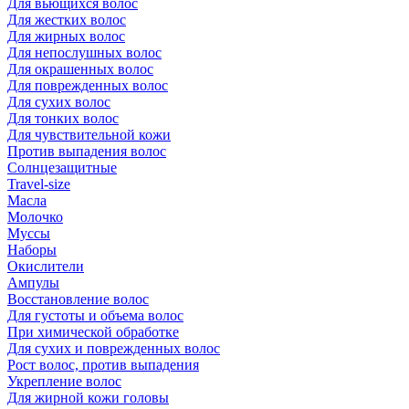
Для вьющихся волос
Для жестких волос
Для жирных волос
Для непослушных волос
Для окрашенных волос
Для поврежденных волос
Для сухих волос
Для тонких волос
Для чувствительной кожи
Против выпадения волос
Солнцезащитные
Travel-size
Масла
Молочко
Муссы
Наборы
Окислители
Ампулы
Восстановление волос
Для густоты и объема волос
При химической обработке
Для сухих и поврежденных волос
Рост волос, против выпадения
Укрепление волос
Для жирной кожи головы