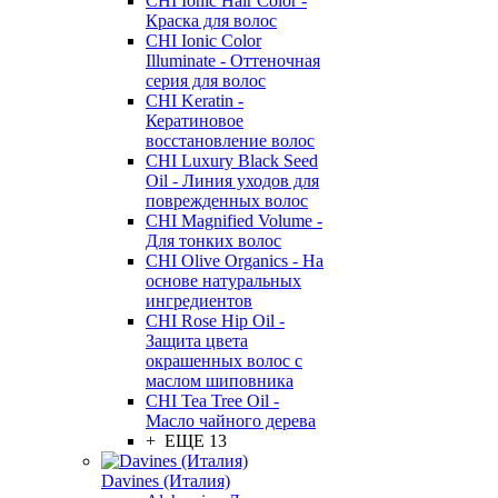
CHI Ionic Hair Color -
Краска для волос
CHI Ionic Color
Illuminate - Оттеночная
серия для волос
CHI Keratin -
Кератиновое
восстановление волос
CHI Luxury Black Seed
Oil - Линия уходов для
поврежденных волос
CHI Magnified Volume -
Для тонких волос
CHI Olive Organics - На
основе натуральных
ингредиентов
CHI Rose Hip Oil -
Защита цвета
окрашенных волос с
маслом шиповника
CHI Tea Tree Oil -
Масло чайного дерева
+ ЕЩЕ 13
Davines (Италия)