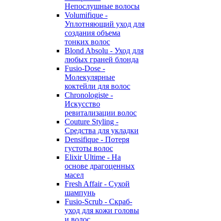
Непослушные волосы
Volumifique -
Уплотняющий уход для
создания объема
тонких волос
Blond Absolu - Уход для
любых граней блонда
Fusio-Dose -
Молекулярные
коктейли для волос
Chronologiste -
Искусство
ревитализации волос
Couture Styling -
Средства для укладки
Densifique - Потеря
густоты волос
Elixir Ultime - На
основе драгоценных
масел
Fresh Affair - Сухой
шампунь
Fusio-Scrub - Скраб-
уход для кожи головы
и волос