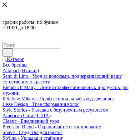
график работы:
по будням
с 11:00 до 18:00
Каталог
Все бренды
Alfaparf (Италия)
Semi di Lino - Уход за волосами, подчеркивающий вашу
естественную красоту
Blends Of Many - Линия профессиональных продуктов для
мужчин
Il Salone Milano - Профессиональный уход для волос
Lisse Design - Трансформация волос
Style Stories - Укладка с безупречным результатом
American Crew (США)
Classic - Ежедневный уход
Precision Blend - Окрашивание и тонирование
Shave - Средства для бритья
Styling - Укладка и стайлинг