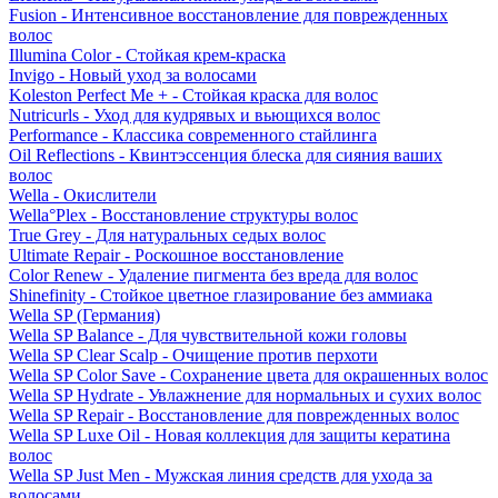
Fusion - Интенсивное восстановление для поврежденных
волос
Illumina Color - Стойкая крем-краска
Invigo - Новый уход за волосами
Koleston Perfect Me + - Стойкая краска для волос
Nutricurls - Уход для кудрявых и вьющихся волос
Performance - Классика современного стайлинга
Oil Reflections - Квинтэссенция блеска для сияния ваших
волос
Wella - Окислители
Wella°Plex - Восстановление структуры волос
True Grey - Для натуральных седых волос
Ultimate Repair - Роскошное восстановление
Color Renew - Удаление пигмента без вреда для волос
Shinefinity - Стойкое цветное глазирование без аммиака
Wella SP (Германия)
Wella SP Balance - Для чувствительной кожи головы
Wella SP Clear Scalp - Очищение против перхоти
Wella SP Color Save - Сохранение цвета для окрашенных волос
Wella SP Hydrate - Увлажнение для нормальных и сухих волос
Wella SP Repair - Восстановление для поврежденных волос
Wella SP Luxe Oil - Новая коллекция для защиты кератина
волос
Wella SP Just Men - Мужская линия средств для ухода за
волосами