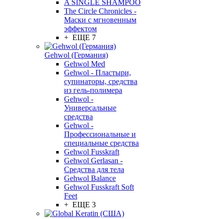
A SINGLE SHAMPOO
The Circle Chronicles -
Маски с мгновенным
эффектом
+ ЕЩЕ 7
Gehwol (Германия)
Gehwol Med
Gehwol - Пластыри,
супинаторы, средства
из гель-полимера
Gehwol -
Универсальные
средства
Gehwol -
Профессиональные и
специальные средства
Gehwol Fusskraft
Gehwol Gerlasan -
Средства для тела
Gehwol Balance
Gehwol Fusskraft Soft
Feet
+ ЕЩЕ 3