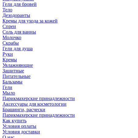
Гели для бровей
Тело
Дезодоранты
Кремы для ухода за кожей
Спреи
Соль для ванны
Молочко
Скрабы
Гели для душа
Руки
Кремы
Увлажняющие
Защитные
Питательные
Бальзамы
Гели
Мыло
Парикмахерские принадлежности
Аксессуары для косметологии
Брашинги, расчески
Парикмахерские принадлежности
Как купить
Условия оплаты
Условия доставки
О нас