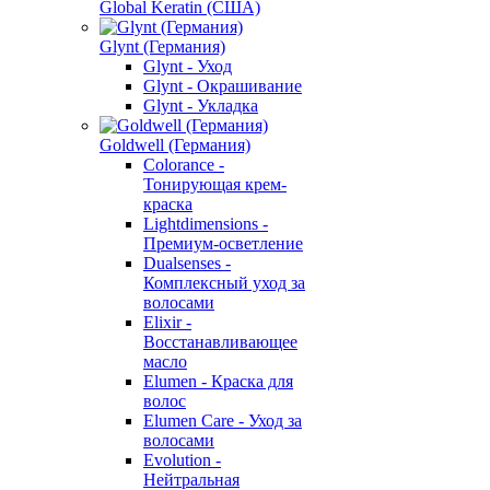
Global Keratin (США)
Glynt (Германия)
Glynt - Уход
Glynt - Окрашивание
Glynt - Укладка
Goldwell (Германия)
Colorance -
Тонирующая крем-
краска
Lightdimensions -
Премиум-осветление
Dualsenses -
Комплексный уход за
волосами
Elixir -
Восстанавливающее
масло
Elumen - Краска для
волос
Elumen Care - Уход за
волосами
Evolution -
Нейтральная