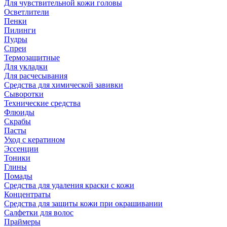
Для чувствительной кожи головы
Осветлители
Пенки
Пилинги
Пудры
Спреи
Термозащитные
Для укладки
Для расчесывания
Средства для химической завивки
Сыворотки
Технические средства
Флюиды
Скрабы
Пасты
Уход с кератином
Эссенции
Тоники
Глины
Помады
Средства для удаления краски с кожи
Концентраты
Средства для защиты кожи при окрашивании
Салфетки для волос
Праймеры