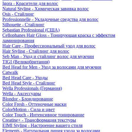
Igora - Красители для волос
Natural Styling - Химическая завивка волос
Osis - Стайлинг
Professionnelle - Укладочные средства для волос
Silhouette - Стайлинг
Sebastian Professional (США)
Cellophanes Hair Gloss - Тонирующая краска с эффектом
ламинирования
Hair Care - Профессиональный уход для волос
Hair Styling - Стайлинг для волос
Seb Man - Уход и стайлинг волос для мужчин
TIGI (Великобритания)
Bed Head for Men - Уход за волосами для мужчин
Catwalk
Bed Head Care - Уходы
Bed Head Style - Стайлинг
Wella Professionals (Германия)
Wella - Аксессуары
Blondor - Блондирование
Color Fresh - Оттеночные маски
ColorMotion - Сила и цвет
Color Touch - Интенсивное тонирование
Creatine+ - Трансформация текстуры
EIMI Styling - Настроение вашего стиля
Elements - Натуральная линия ухода за волосами