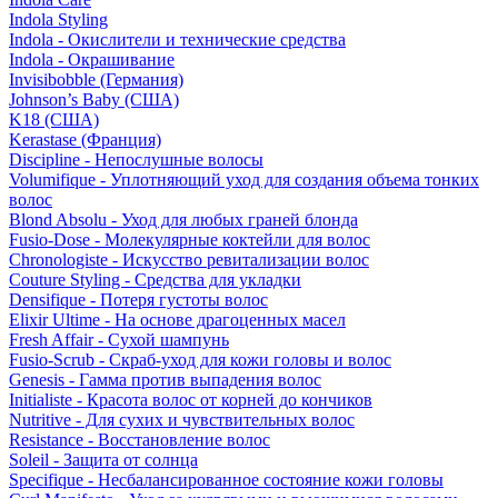
Indola Styling
Indola - Окислители и технические средства
Indola - Окрашивание
Invisibobble (Германия)
Johnson’s Baby (США)
K18 (США)
Kerastase (Франция)
Discipline - Непослушные волосы
Volumifique - Уплотняющий уход для создания объема тонких
волос
Blond Absolu - Уход для любых граней блонда
Fusio-Dose - Молекулярные коктейли для волос
Chronologiste - Искусство ревитализации волос
Couture Styling - Средства для укладки
Densifique - Потеря густоты волос
Elixir Ultime - На основе драгоценных масел
Fresh Affair - Сухой шампунь
Fusio-Scrub - Скраб-уход для кожи головы и волос
Genesis - Гамма против выпадения волос
Initialiste - Красота волос от корней до кончиков
Nutritive - Для сухих и чувствительных волос
Resistance - Восстановление волос
Soleil - Защита от солнца
Specifique - Несбалансированное состояние кожи головы