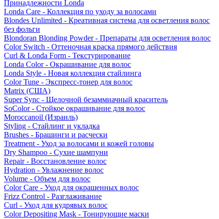
Принадлежности Londa
Londa Care - Коллекция по уходу за волосами
Blondes Unlimited - Креативная система для осветления волос
без фольги
Blondoran Blonding Powder - Препараты для осветления волос
Color Switch - Оттеночная краска прямого действия
Curl & Londa Form - Текстурирование
Londa Color - Окрашивание для волос
Londa Style - Новая коллекция стайлинга
Color Tune - Экспресс-тонер для волос
Matrix (США)
Super Sync - Щелочной безаммиачный краситель
SoColor - Стойкое окрашивание для волос
Moroccanoil (Израиль)
Styling - Стайлинг и укладка
Brushes - Брашинги и расчески
Treatment - Уход за волосами и кожей головы
Dry Shampoo - Сухие шампуни
Repair - Восстановление волос
Hydration - Увлажнение волос
Volume - Объем для волос
Color Care - Уход для окрашенных волос
Frizz Control - Разглаживание
Curl - Уход для кудрявых волос
Color Depositing Mask - Тонирующие маски