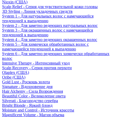
Nioxin (США)
Scalp Relief - Серия для чувствительной кожи головы
3D Styling - Линия укладочных средств
System 1 - Для натуральных волос с намечающейся
тенденцией к выпадению
System 2 - Для заметно редеющих натуральных волос
System 3 - Для окрашенных волос с намечающейся
тенденцией к выпадению
System 4 - Для заметно редеющих окрашенных волос
System 5 - Для химически обработанных волос с
намечающейся тенденцией к выпадению
System 6 - Для заметно редеющих химически обработанных
волос
Intensive Therapy - Интенсивный уход
Scalp Recovery - Серия против перхоти
Olaplex (США)
Oribe (США)
Gold Lust - Роскошь золота
Signature - Вдохновение дня
Hair Alchemy - Сила Возрождения
Beautiful Color - Великолепие цвета
Silverati - Благородство серебра
Bright Blonde - Яркий блонд
Moisture and Control - Источник красоты
Magnificent Volume - Магия объема