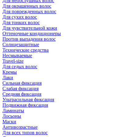
Для непослушных волос
Для окрашенных волос
Для поврежденных волос
Для сухих волос
Для тонких волос
Для чувствительной кожи
Оттеночные кондиционеры
Против выпадения волос
Солнцезащитные
Технические средства
Несмываемые
Travel-size
Для седых волос
Кремы
Лаки
Сильная фиксация
Слабая фиксация
Средняя фиксация
Ультрасильная фиксация
Подвижная фиксация
Ламинаты
Лосьоны
Маски
Антивозрастные
Для всех типов волос