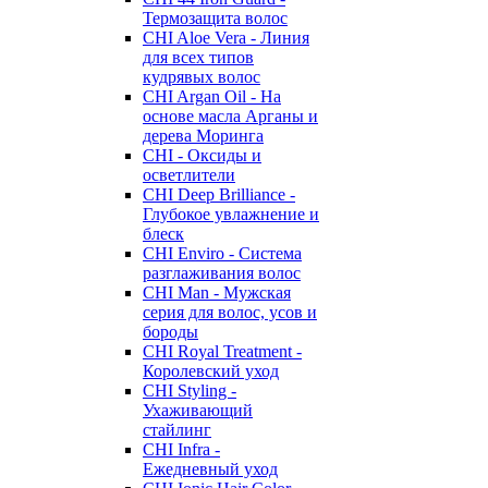
Термозащита волос
CHI Aloe Vera - Линия
для всех типов
кудрявых волос
CHI Argan Oil - На
основе масла Арганы и
дерева Моринга
CHI - Оксиды и
осветлители
CHI Deep Brilliance -
Глубокое увлажнение и
блеск
CHI Enviro - Система
разглаживания волос
CHI Man - Мужская
серия для волос, усов и
бороды
CHI Royal Treatment -
Королевский уход
CHI Styling -
Ухаживающий
стайлинг
CHI Infra -
Ежедневный уход