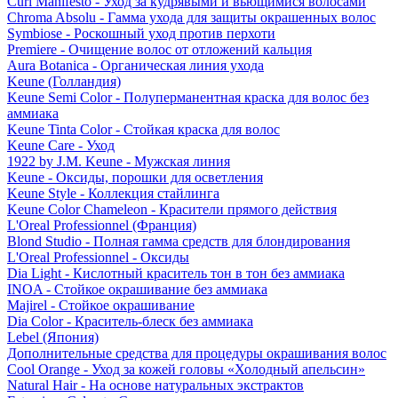
Curl Manifesto - Уход за кудрявыми и вьющимися волосами
Chroma Absolu - Гамма ухода для защиты окрашенных волос
Symbiose - Роскошный уход против перхоти
Premiere - Очищение волос от отложений кальция
Aura Botanica - Органическая линия ухода
Keune (Голландия)
Keune Semi Color - Полуперманентная краска для волос без
аммиака
Keune Tinta Color - Стойкая краска для волос
Keune Care - Уход
1922 by J.M. Keune - Мужская линия
Keune - Оксиды, порошки для осветления
Keune Style - Коллекция стайлинга
Keune Color Chameleon - Красители прямого действия
L'Oreal Professionnel (Франция)
Blond Studio - Полная гамма средств для блондирования
L'Oreal Professionnel - Оксиды
Dia Light - Кислотный краситель тон в тон без аммиака
INOA - Стойкое окрашивание без аммиака
Majirel - Стойкое окрашивание
Dia Color - Краситель-блеск без аммиака
Lebel (Япония)
Дополнительные средства для процедуры окрашивания волос
Cool Orange - Уход за кожей головы «Холодный апельсин»
Natural Hair - На основе натуральных экстрактов