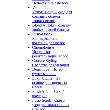
Непослушные волосы
Volumifique -
Уплотняющий уход для
создания объема
тонких волос
Blond Absolu - Уход для
любых граней блонда
Fusio-Dose -
Молекулярные
коктейли для волос
Chronologiste -
Искусство
ревитализации волос
Couture Styling -
Средства для укладки
Densifique - Потеря
густоты волос
Elixir Ultime - На
основе драгоценных
масел
Fresh Affair - Сухой
шампунь
Fusio-Scrub - Скраб-
уход для кожи головы
и волос