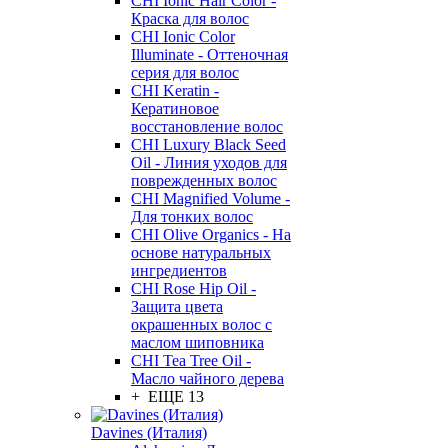
CHI Ionic Hair Color -
Краска для волос
CHI Ionic Color
Illuminate - Оттеночная
серия для волос
CHI Keratin -
Кератиновое
восстановление волос
CHI Luxury Black Seed
Oil - Линия уходов для
поврежденных волос
CHI Magnified Volume -
Для тонких волос
CHI Olive Organics - На
основе натуральных
ингредиентов
CHI Rose Hip Oil -
Защита цвета
окрашенных волос с
маслом шиповника
CHI Tea Tree Oil -
Масло чайного дерева
+ ЕЩЕ 13
Davines (Италия)