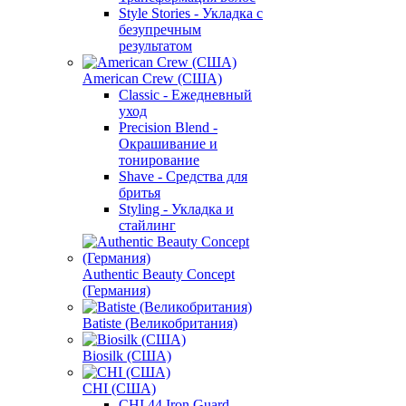
Style Stories - Укладка с
безупречным
результатом
American Crew (США)
Classic - Ежедневный
уход
Precision Blend -
Окрашивание и
тонирование
Shave - Средства для
бритья
Styling - Укладка и
стайлинг
Authentic Beauty Concept
(Германия)
Batiste (Великобритания)
Biosilk (США)
CHI (США)
CHI 44 Iron Guard -