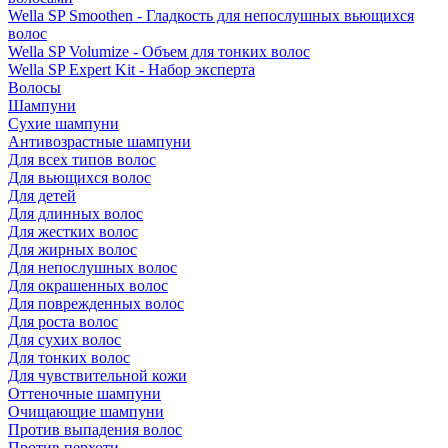
Wella SP Smoothen - Гладкость для непослушных вьющихся
волос
Wella SP Volumize - Объем для тонких волос
Wella SP Expert Kit - Набор эксперта
Волосы
Шампуни
Сухие шампуни
Антивозрастные шампуни
Для всех типов волос
Для вьющихся волос
Для детей
Для длинных волос
Для жестких волос
Для жирных волос
Для непослушных волос
Для окрашенных волос
Для поврежденных волос
Для роста волос
Для сухих волос
Для тонких волос
Для чувствительной кожи
Оттеночные шампуни
Очищающие шампуни
Против выпадения волос
Против перхоти