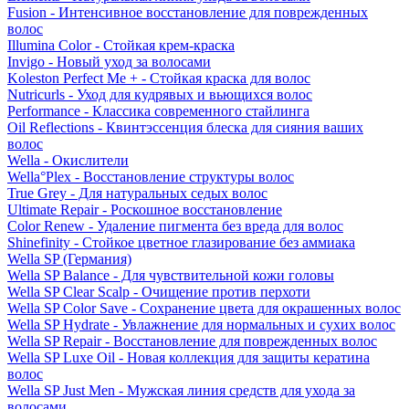
Fusion - Интенсивное восстановление для поврежденных
волос
Illumina Color - Стойкая крем-краска
Invigo - Новый уход за волосами
Koleston Perfect Me + - Стойкая краска для волос
Nutricurls - Уход для кудрявых и вьющихся волос
Performance - Классика современного стайлинга
Oil Reflections - Квинтэссенция блеска для сияния ваших
волос
Wella - Окислители
Wella°Plex - Восстановление структуры волос
True Grey - Для натуральных седых волос
Ultimate Repair - Роскошное восстановление
Color Renew - Удаление пигмента без вреда для волос
Shinefinity - Стойкое цветное глазирование без аммиака
Wella SP (Германия)
Wella SP Balance - Для чувствительной кожи головы
Wella SP Clear Scalp - Очищение против перхоти
Wella SP Color Save - Сохранение цвета для окрашенных волос
Wella SP Hydrate - Увлажнение для нормальных и сухих волос
Wella SP Repair - Восстановление для поврежденных волос
Wella SP Luxe Oil - Новая коллекция для защиты кератина
волос
Wella SP Just Men - Мужская линия средств для ухода за
волосами