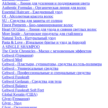
Alchemic - Линия для усиления и поддержания цвета
Authentic Formulas - Органическая линия для волос
Essential Haircare - Eжедневный уход
OI - Абсолютная красота волос
SU - Средства для защиты от солнца
Finest Pigments - Био-ламинирование волос
Heart Of Glass – Линия для ухода и сияния светлых волос
More Inside - Авторские продукты для стайлинга
Natural Tech - Натуральный уход
Pasta & Love - Идеальное бритье и уход за бородой
A SINGLE SHAMPOO
The Circle Chronicles - Маски с мгновенным эффектом
Gehwol (Германия)
Gehwol Med
Gehwol - Пластыри, супинаторы, средства из гель-полимера
Gehwol - Универсальные средства
Gehwol - Профессиональные и специальные средства
Gehwol Fusskraft
Gehwol Gerlasan - Средства для тела
Gehwol Balance
Gehwol Fusskraft Soft Feet
Global Keratin (США)
Glynt (Германия)
Glynt - Уход
Glynt - Окрашивание