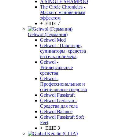
A SINGLE SHAMPOO
The Circle Chronicles -
Маски с мгновенным
эффектом
+ ЕЩЕ 7
Gehwol (Германия)
Gehwol Med
Gehwol - Пластыри,
супинаторы, средства
из гель-полимера
Gehwol -
Универсальные
средства
Gehwol -
Профессиональные и
специальные средства
Gehwol Fusskraft
Gehwol Gerlasan -
Средства для тела
Gehwol Balance
Gehwol Fusskraft Soft
Feet
+ ЕЩЕ 3