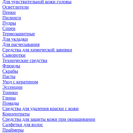
Для чувствительной кожи головы
Осветлители
Пенки
Пилинги
Пудры
Спреи
Термозащитные
Для укладки
Для расчесывания
Средства для химической завивки
Сыворотки
Технические средства
Флюиды
Скрабы
Пасты
Уход с кератином
Эссенции
Тоники
Глины
Помады
Средства для удаления краски с кожи
Концентраты
Средства для защиты кожи при окрашивании
Салфетки для волос
Праймеры