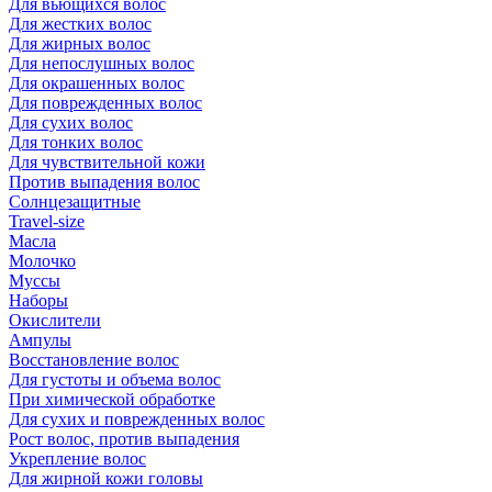
Для вьющихся волос
Для жестких волос
Для жирных волос
Для непослушных волос
Для окрашенных волос
Для поврежденных волос
Для сухих волос
Для тонких волос
Для чувствительной кожи
Против выпадения волос
Солнцезащитные
Travel-size
Масла
Молочко
Муссы
Наборы
Окислители
Ампулы
Восстановление волос
Для густоты и объема волос
При химической обработке
Для сухих и поврежденных волос
Рост волос, против выпадения
Укрепление волос
Для жирной кожи головы