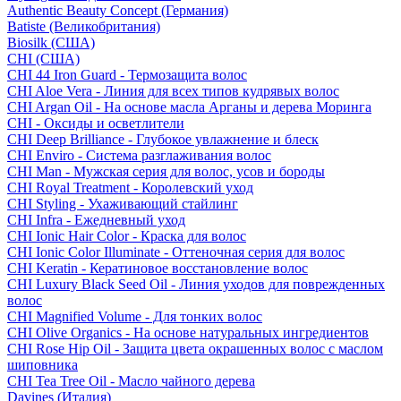
Authentic Beauty Concept (Германия)
Batiste (Великобритания)
Biosilk (США)
CHI (США)
CHI 44 Iron Guard - Термозащита волос
CHI Aloe Vera - Линия для всех типов кудрявых волос
CHI Argan Oil - На основе масла Арганы и дерева Моринга
CHI - Оксиды и осветлители
CHI Deep Brilliance - Глубокое увлажнение и блеск
CHI Enviro - Система разглаживания волос
CHI Man - Мужская серия для волос, усов и бороды
CHI Royal Treatment - Королевский уход
CHI Styling - Ухаживающий стайлинг
CHI Infra - Ежедневный уход
CHI Ionic Hair Color - Краска для волос
CHI Ionic Color Illuminate - Оттеночная серия для волос
CHI Keratin - Кератиновое восстановление волос
CHI Luxury Black Seed Oil - Линия уходов для поврежденных
волос
CHI Magnified Volume - Для тонких волос
CHI Olive Organics - На основе натуральных ингредиентов
CHI Rose Hip Oil - Защита цвета окрашенных волос с маслом
шиповника
CHI Tea Tree Oil - Масло чайного дерева
Davines (Италия)