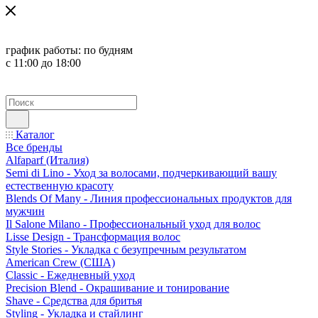
график работы:
по будням
с 11:00 до 18:00
Каталог
Все бренды
Alfaparf (Италия)
Semi di Lino - Уход за волосами, подчеркивающий вашу
естественную красоту
Blends Of Many - Линия профессиональных продуктов для
мужчин
Il Salone Milano - Профессиональный уход для волос
Lisse Design - Трансформация волос
Style Stories - Укладка с безупречным результатом
American Crew (США)
Classic - Ежедневный уход
Precision Blend - Окрашивание и тонирование
Shave - Средства для бритья
Styling - Укладка и стайлинг