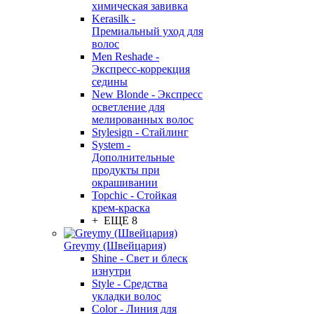
химическая завивка
Kerasilk -
Премиальный уход для
волос
Men Reshade -
Экспресс-коррекция
седины
New Blonde - Экспресс
осветление для
мелированных волос
Stylesign - Стайлинг
System -
Дополнительные
продукты при
окрашивании
Topchic - Стойкая
крем-краска
+ ЕЩЕ 8
Greymy (Швейцария)
Shine - Свет и блеск
изнутри
Style - Средства
укладки волос
Color - Линия для