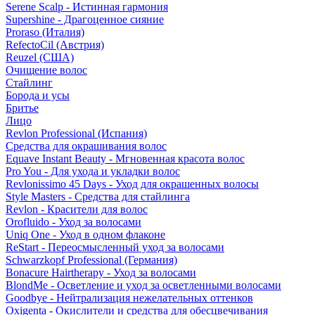
Serene Scalp - Истинная гармония
Supershine - Драгоценное сияние
Proraso (Италия)
RefectoCil (Австрия)
Reuzel (США)
Очищение волос
Стайлинг
Борода и усы
Бритье
Лицо
Revlon Professional (Испания)
Средства для окрашивания волос
Equave Instant Beauty - Мгновенная красота волос
Pro You - Для ухода и укладки волос
Revlonissimo 45 Days - Уход для окрашенных волосы
Style Masters - Средства для стайлинга
Revlon - Красители для волос
Orofluido - Уход за волосами
Uniq One - Уход в одном флаконе
ReStart - Переосмысленный уход за волосами
Schwarzkopf Professional (Германия)
Bonacure Hairtherapy - Уход за волосами
BlondMe - Осветление и уход за осветленными волосами
Goodbye - Нейтрализация нежелательных оттенков
Oxigenta - Окислители и средства для обесцвечивания