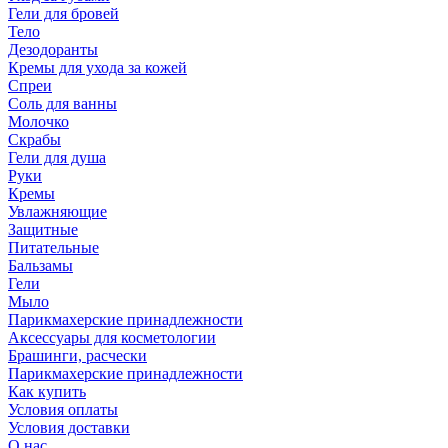
Гели для бровей
Тело
Дезодоранты
Кремы для ухода за кожей
Спреи
Соль для ванны
Молочко
Скрабы
Гели для душа
Руки
Кремы
Увлажняющие
Защитные
Питательные
Бальзамы
Гели
Мыло
Парикмахерские принадлежности
Аксессуары для косметологии
Брашинги, расчески
Парикмахерские принадлежности
Как купить
Условия оплаты
Условия доставки
О нас