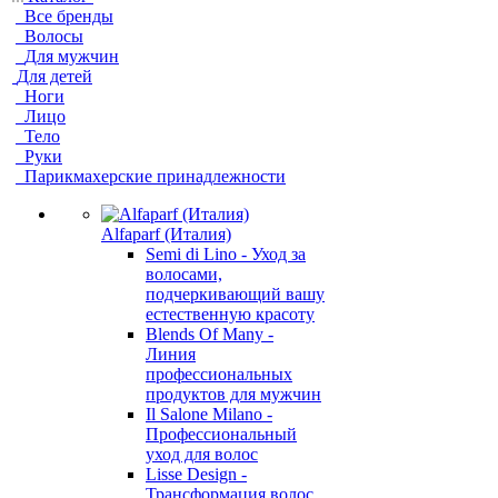
Все бренды
Волосы
Для мужчин
Для детей
Ноги
Лицо
Тело
Руки
Парикмахерские принадлежности
Alfaparf (Италия)
Semi di Lino - Уход за
волосами,
подчеркивающий вашу
естественную красоту
Blends Of Many -
Линия
профессиональных
продуктов для мужчин
Il Salone Milano -
Профессиональный
уход для волос
Lisse Design -
Трансформация волос