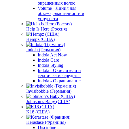
окрашенных волос
Volume - Линия для
объема, эластичности и
упругости
Help Is Here (Россия)
Hempz (США)
Indola (Германия)
Indola Act Now
Indola Care
Indola Styling
Indola - Окислители и
технические средства
Indola - Окрашивание
Invisibobble (Германия)
Johnson’s Baby (США)
K18 (США)
Kerastase (Франция)
Discipline -