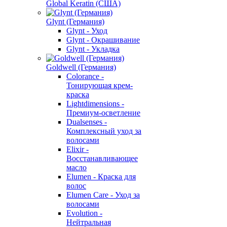
Global Keratin (США)
Glynt (Германия)
Glynt - Уход
Glynt - Окрашивание
Glynt - Укладка
Goldwell (Германия)
Colorance -
Тонирующая крем-
краска
Lightdimensions -
Премиум-осветление
Dualsenses -
Комплексный уход за
волосами
Elixir -
Восстанавливающее
масло
Elumen - Краска для
волос
Elumen Care - Уход за
волосами
Evolution -
Нейтральная