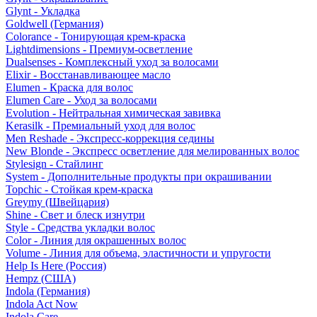
Glynt - Укладка
Goldwell (Германия)
Colorance - Тонирующая крем-краска
Lightdimensions - Премиум-осветление
Dualsenses - Комплексный уход за волосами
Elixir - Восстанавливающее масло
Elumen - Краска для волос
Elumen Care - Уход за волосами
Evolution - Нейтральная химическая завивка
Kerasilk - Премиальный уход для волос
Men Reshade - Экспресс-коррекция седины
New Blonde - Экспресс осветление для мелированных волос
Stylesign - Стайлинг
System - Дополнительные продукты при окрашивании
Topchic - Стойкая крем-краска
Greymy (Швейцария)
Shine - Свет и блеск изнутри
Style - Средства укладки волос
Color - Линия для окрашенных волос
Volume - Линия для объема, эластичности и упругости
Help Is Here (Россия)
Hempz (США)
Indola (Германия)
Indola Act Now
Indola Care