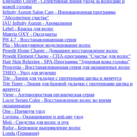
Estessimo Celcert - Селективная линия ухода за волосами и
кожей головы
Infinity Aurum Salon Care - Инновационная программа
"Абсолютное счастье"
IAU Infinity Aurum - Аромалиния
Lebel - Краска для волос
Materia OXY - Оксиданты
PH 4.7 - Восстанавливающая серия
Plia - Молекулярное моделирование волос
Proedit Home Charge - Домашнее восстановление волос
Proedit Element Charge - СПА-программа "Счастье для волос"
Hair Skin Relaxing - SPA-Программа "Здоровая кожа головы"
Proscenia - Восстанавливающая серия для окрашенных волос
THEO - Уход для мужчин
Trie - Линия для укладки с протеинами шелка и жемчуга
Trie Tuner - Линия для базовой укладки с протеинами шелка и
жемчуга
Viege - Антивозростная органическая серия
Locor Serum Color - Восстановление волос во время
окрашивания
One - Премиум уход
Luviona - Окрашивание и anti-age уход
Moii - Средства для волос и рук
Rufor - Бережное выпрямление волос
Londa (Германия)