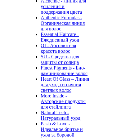
Alchemic - Линия для
усиления и
поддержания цвета
Authentic Formulas -
Органическая линия
для волос
Essential Haircare -
Eжедневный уход
OI - Абсолютная
красота волос
SU - Средства для
защиты от солнца
Finest Pigments - Био-
ламинирование волос
Heart Of Glass – Линия
для ухода и сияния
светлых волос
More Inside -
Авторские продукты
для стайлинга
Natural Tech -
Натуральный уход
Pasta & Love -
Идеальное бритье и
уход за бородой