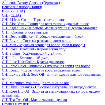
Authentic Beauty Concept (Германия)
Batiste (Великобритания)
Biosilk (США)
CHI (США)
CHI 44 Iron Guard - Термозащита волос
CHI Aloe Vera - Линия для всех типов кудрявых волос
CHI Argan Oil - На основе масла Арганы и дерева Моринга
CHI - Оксиды и осветлители
CHI Deep Brilliance - Глубокое увлажнение и блеск
CHI Enviro - Система разглаживания волос
CHI Man - Мужская серия для волос, усов и бороды
CHI Royal Treatment - Королевский уход
CHI Styling - Ухаживающий стайлинг
CHI Infra - Ежедневный уход
CHI Ionic Hair Color - Краска для волос
CHI Ionic Color Illuminate - Оттеночная серия для волос
CHI Keratin - Кератиновое восстановление волос
CHI Luxury Black Seed Oil - Линия уходов для поврежденных
волос
CHI Magnified Volume - Для тонких волос
CHI Olive Organics - На основе натуральных ингредиентов
CHI Rose Hip Oil - Защита цвета окрашенных волос с маслом
шиповника
CHI Tea Tree Oil - Масло чайного дерева
Davines (Италия)