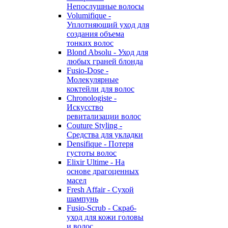
Непослушные волосы
Volumifique -
Уплотняющий уход для
создания объема
тонких волос
Blond Absolu - Уход для
любых граней блонда
Fusio-Dose -
Молекулярные
коктейли для волос
Chronologiste -
Искусство
ревитализации волос
Couture Styling -
Средства для укладки
Densifique - Потеря
густоты волос
Elixir Ultime - На
основе драгоценных
масел
Fresh Affair - Сухой
шампунь
Fusio-Scrub - Скраб-
уход для кожи головы
и волос