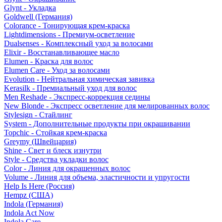
Glynt - Укладка
Goldwell (Германия)
Colorance - Тонирующая крем-краска
Lightdimensions - Премиум-осветление
Dualsenses - Комплексный уход за волосами
Elixir - Восстанавливающее масло
Elumen - Краска для волос
Elumen Care - Уход за волосами
Evolution - Нейтральная химическая завивка
Kerasilk - Премиальный уход для волос
Men Reshade - Экспресс-коррекция седины
New Blonde - Экспресс осветление для мелированных волос
Stylesign - Стайлинг
System - Дополнительные продукты при окрашивании
Topchic - Стойкая крем-краска
Greymy (Швейцария)
Shine - Свет и блеск изнутри
Style - Средства укладки волос
Color - Линия для окрашенных волос
Volume - Линия для объема, эластичности и упругости
Help Is Here (Россия)
Hempz (США)
Indola (Германия)
Indola Act Now
Indola Care