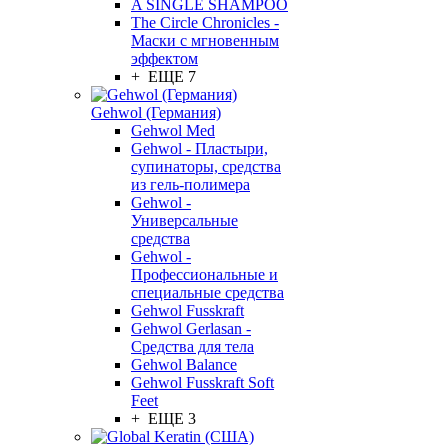
A SINGLE SHAMPOO
The Circle Chronicles -
Маски с мгновенным
эффектом
+ ЕЩЕ 7
Gehwol (Германия)
Gehwol Med
Gehwol - Пластыри,
супинаторы, средства
из гель-полимера
Gehwol -
Универсальные
средства
Gehwol -
Профессиональные и
специальные средства
Gehwol Fusskraft
Gehwol Gerlasan -
Средства для тела
Gehwol Balance
Gehwol Fusskraft Soft
Feet
+ ЕЩЕ 3