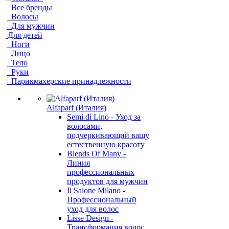
Все бренды
Волосы
Для мужчин
Для детей
Ноги
Лицо
Тело
Руки
Парикмахерские принадлежности
Alfaparf (Италия)
Semi di Lino - Уход за
волосами,
подчеркивающий вашу
естественную красоту
Blends Of Many -
Линия
профессиональных
продуктов для мужчин
Il Salone Milano -
Профессиональный
уход для волос
Lisse Design -
Трансформация волос