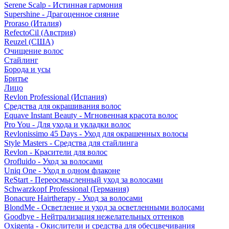
Serene Scalp - Истинная гармония
Supershine - Драгоценное сияние
Proraso (Италия)
RefectoCil (Австрия)
Reuzel (США)
Очищение волос
Стайлинг
Борода и усы
Бритье
Лицо
Revlon Professional (Испания)
Средства для окрашивания волос
Equave Instant Beauty - Мгновенная красота волос
Pro You - Для ухода и укладки волос
Revlonissimo 45 Days - Уход для окрашенных волосы
Style Masters - Средства для стайлинга
Revlon - Красители для волос
Orofluido - Уход за волосами
Uniq One - Уход в одном флаконе
ReStart - Переосмысленный уход за волосами
Schwarzkopf Professional (Германия)
Bonacure Hairtherapy - Уход за волосами
BlondMe - Осветление и уход за осветленными волосами
Goodbye - Нейтрализация нежелательных оттенков
Oxigenta - Окислители и средства для обесцвечивания