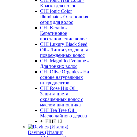
CHI Ionic Hair Color -
Краска для волос
CHI Ionic Color
Illuminate - Оттеночная
серия для волос
CHI Keratin -
Кератиновое
восстановление волос
CHI Luxury Black Seed
Oil - Линия уходов для
поврежденных волос
CHI Magnified Volume -
Для тонких волос
CHI Olive Organics - На
основе натуральных
ингредиентов
CHI Rose Hip Oil -
Защита цвета
окрашенных волос с
маслом шиповника
CHI Tea Tree Oil -
Масло чайного дерева
+ ЕЩЕ 13
Davines (Италия)