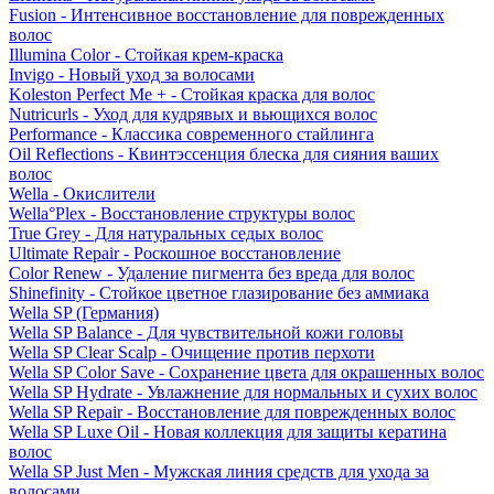
Fusion - Интенсивное восстановление для поврежденных
волос
Illumina Color - Стойкая крем-краска
Invigo - Новый уход за волосами
Koleston Perfect Me + - Стойкая краска для волос
Nutricurls - Уход для кудрявых и вьющихся волос
Performance - Классика современного стайлинга
Oil Reflections - Квинтэссенция блеска для сияния ваших
волос
Wella - Окислители
Wella°Plex - Восстановление структуры волос
True Grey - Для натуральных седых волос
Ultimate Repair - Роскошное восстановление
Color Renew - Удаление пигмента без вреда для волос
Shinefinity - Стойкое цветное глазирование без аммиака
Wella SP (Германия)
Wella SP Balance - Для чувствительной кожи головы
Wella SP Clear Scalp - Очищение против перхоти
Wella SP Color Save - Сохранение цвета для окрашенных волос
Wella SP Hydrate - Увлажнение для нормальных и сухих волос
Wella SP Repair - Восстановление для поврежденных волос
Wella SP Luxe Oil - Новая коллекция для защиты кератина
волос
Wella SP Just Men - Мужская линия средств для ухода за
волосами