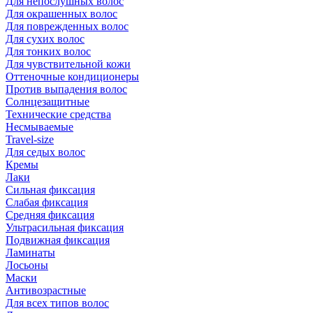
Для непослушных волос
Для окрашенных волос
Для поврежденных волос
Для сухих волос
Для тонких волос
Для чувствительной кожи
Оттеночные кондиционеры
Против выпадения волос
Солнцезащитные
Технические средства
Несмываемые
Travel-size
Для седых волос
Кремы
Лаки
Сильная фиксация
Слабая фиксация
Средняя фиксация
Ультрасильная фиксация
Подвижная фиксация
Ламинаты
Лосьоны
Маски
Антивозрастные
Для всех типов волос