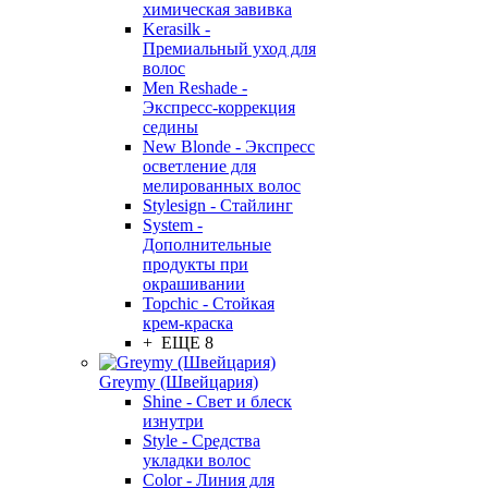
химическая завивка
Kerasilk -
Премиальный уход для
волос
Men Reshade -
Экспресс-коррекция
седины
New Blonde - Экспресс
осветление для
мелированных волос
Stylesign - Стайлинг
System -
Дополнительные
продукты при
окрашивании
Topchic - Стойкая
крем-краска
+ ЕЩЕ 8
Greymy (Швейцария)
Shine - Свет и блеск
изнутри
Style - Средства
укладки волос
Color - Линия для