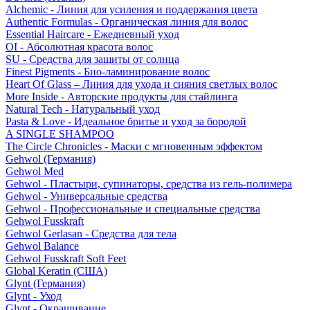
Alchemic - Линия для усиления и поддержания цвета
Authentic Formulas - Органическая линия для волос
Essential Haircare - Eжедневный уход
OI - Абсолютная красота волос
SU - Средства для защиты от солнца
Finest Pigments - Био-ламинирование волос
Heart Of Glass – Линия для ухода и сияния светлых волос
More Inside - Авторские продукты для стайлинга
Natural Tech - Натуральный уход
Pasta & Love - Идеальное бритье и уход за бородой
A SINGLE SHAMPOO
The Circle Chronicles - Маски с мгновенным эффектом
Gehwol (Германия)
Gehwol Med
Gehwol - Пластыри, супинаторы, средства из гель-полимера
Gehwol - Универсальные средства
Gehwol - Профессиональные и специальные средства
Gehwol Fusskraft
Gehwol Gerlasan - Средства для тела
Gehwol Balance
Gehwol Fusskraft Soft Feet
Global Keratin (США)
Glynt (Германия)
Glynt - Уход
Glynt - Окрашивание