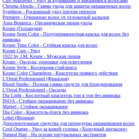
Curl Manifesto - Уход за кудрявыми и вьющимися волосами
Chroma Absolu - Гамма ухода для защиты окрашенных волос
Symbiose - Роскошный уход против перхоти
Premiere - Очищение волос от отложений кальция
Aura Botanica - Органическая линия ухода
Keune (Голландия)
Keune Semi Color - Полуперманентная краска для волос без
аммиака
Keune Tinta Color - Стойкая краска для волос
Keune Care - Уход
1922 by J.M. Keune - Мужская линия
Keune - Оксиды, порошки для осветления
Keune Style - Коллекция стайлинга
Keune Color Chameleon - Красители прямого действия
L'Oreal Professionnel (Франция)
Blond Studio - Полная гамма средств для блондирования
L'Oreal Professionnel - Оксиды
Dia Light - Кислотный краситель тон в тон без аммиака
INOA - Стойкое окрашивание без аммиака
Majirel - Стойкое окрашивание
Dia Color - Краситель-блеск без аммиака
Lebel (Япония)
Дополнительные средства для процедуры окрашивания волос
Cool Orange - Уход за кожей головы «Холодный апельсин»
Natural Hair - На основе натуральных экстрактов