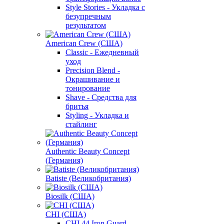
Style Stories - Укладка с
безупречным
результатом
American Crew (США)
Classic - Ежедневный
уход
Precision Blend -
Окрашивание и
тонирование
Shave - Средства для
бритья
Styling - Укладка и
стайлинг
Authentic Beauty Concept
(Германия)
Batiste (Великобритания)
Biosilk (США)
CHI (США)
CHI 44 Iron Guard -