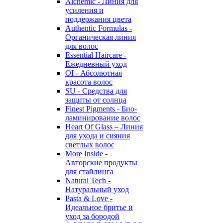
Alchemic - Линия для
усиления и
поддержания цвета
Authentic Formulas -
Органическая линия
для волос
Essential Haircare -
Eжедневный уход
OI - Абсолютная
красота волос
SU - Средства для
защиты от солнца
Finest Pigments - Био-
ламинирование волос
Heart Of Glass – Линия
для ухода и сияния
светлых волос
More Inside -
Авторские продукты
для стайлинга
Natural Tech -
Натуральный уход
Pasta & Love -
Идеальное бритье и
уход за бородой