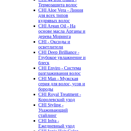
Термозащита волос
CHI Aloe Vera - Линия
для всех типов
кудрявых волос
CHI Argan Oil - На
основе масла Арганы и
дерева Моринга
CHI - Оксиды и
осветлители
CHI Deep Brilliance -
Глубокое увлажнение и
блеск
CHI Enviro - Система
разглаживания волос
CHI Man - Мужская
серия для волос, усов и
бороды
CHI Royal Treatment -
Королевский уход
CHI Styling -
Ухаживающий
стайлинг
CHI Infra -
Ежедневный уход