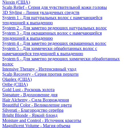
Nioxin (США)
Scalp Relief - Серия для чувствительной кожи головы
3D Styling - Линия укладочных средств
System 1 - Для натуральных волос с намечающейся
тенденцией к выпадению
System 2 - Для заметно редеющих натуральных волос
System 3 - Для окрашенных волос с намечающейся
тенденцией к выпадению
System 4 - Для заметно редеющих окрашенных волос
System 5 - Для химически обработанных волос с
намечающейся тенденцией к выпадению
System 6 - Для заметно редеющих химически обработанных
волос
Intensive Therapy - Интенсивный уход
Scalp Recovery - Серия против перхоти
Olaplex (США)
Oribe (США)
Gold Lust - Роскошь золота
Signature - Вдохновение дня
Hair Alchemy - Сила Возрождения
Beautiful Color - Великолепие цвета
Silverati - Благородство серебра
Bright Blonde - Яркий блонд
Moisture and Control - Источник красоты
Magnificent Volume - Магия объема