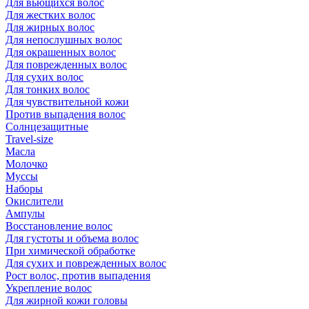
Для вьющихся волос
Для жестких волос
Для жирных волос
Для непослушных волос
Для окрашенных волос
Для поврежденных волос
Для сухих волос
Для тонких волос
Для чувствительной кожи
Против выпадения волос
Солнцезащитные
Travel-size
Масла
Молочко
Муссы
Наборы
Окислители
Ампулы
Восстановление волос
Для густоты и объема волос
При химической обработке
Для сухих и поврежденных волос
Рост волос, против выпадения
Укрепление волос
Для жирной кожи головы