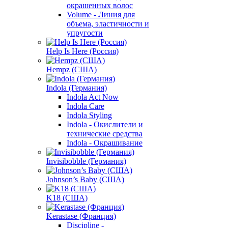
окрашенных волос
Volume - Линия для
объема, эластичности и
упругости
Help Is Here (Россия)
Hempz (США)
Indola (Германия)
Indola Act Now
Indola Care
Indola Styling
Indola - Окислители и
технические средства
Indola - Окрашивание
Invisibobble (Германия)
Johnson’s Baby (США)
K18 (США)
Kerastase (Франция)
Discipline -