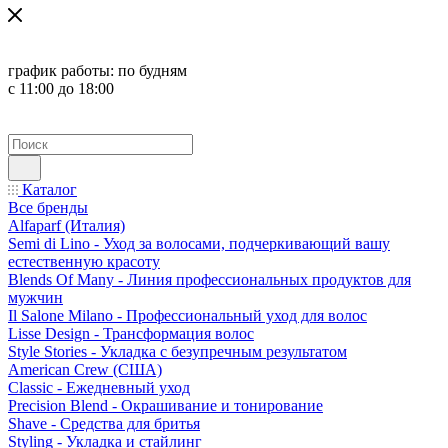
график работы:
по будням
с 11:00 до 18:00
Каталог
Все бренды
Alfaparf (Италия)
Semi di Lino - Уход за волосами, подчеркивающий вашу
естественную красоту
Blends Of Many - Линия профессиональных продуктов для
мужчин
Il Salone Milano - Профессиональный уход для волос
Lisse Design - Трансформация волос
Style Stories - Укладка с безупречным результатом
American Crew (США)
Classic - Ежедневный уход
Precision Blend - Окрашивание и тонирование
Shave - Средства для бритья
Styling - Укладка и стайлинг