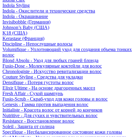
Indola Styling
Indola - Окислители и технические средства
Indola - Окрашивание
Invisibobble (Германия)
Johnson’s Baby (США)
K18 (США)
Kerastase (Франция)
Discipline - Непослушные волосы
Volumifique - Уплотняющий уход для создания объема тонких
волос
Blond Absolu - Уход для любых граней блонда
Fusio-Dose - Молекулярные коктейли для волос
Chronologiste - Искусство ревитализации волос
Couture Styling - Средства для укладки
Densifique - Потеря густоты волос
Elixir Ultime - На основе драгоценных масел
Fresh Affair - Сухой шампунь
Fusio-Scrub - Скраб-уход для кожи головы и волос
Genesis - Гамма против выпадения волос
Initialiste - Красота волос от корней до кончиков
Nutritive - Для сухих и чувствительных волос
Resistance - Восстановление волос
Soleil - Защита от солнца
Specifique - Несбалансированное состояние кожи головы