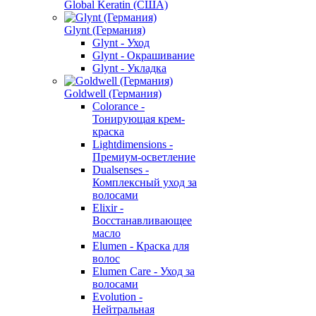
Global Keratin (США)
Glynt (Германия)
Glynt - Уход
Glynt - Окрашивание
Glynt - Укладка
Goldwell (Германия)
Colorance -
Тонирующая крем-
краска
Lightdimensions -
Премиум-осветление
Dualsenses -
Комплексный уход за
волосами
Elixir -
Восстанавливающее
масло
Elumen - Краска для
волос
Elumen Care - Уход за
волосами
Evolution -
Нейтральная