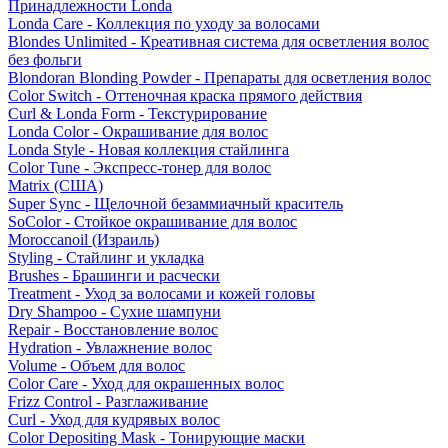
Принадлежности Londa
Londa Care - Коллекция по уходу за волосами
Blondes Unlimited - Креативная система для осветления волос
без фольги
Blondoran Blonding Powder - Препараты для осветления волос
Color Switch - Оттеночная краска прямого действия
Curl & Londa Form - Текстурирование
Londa Color - Окрашивание для волос
Londa Style - Новая коллекция стайлинга
Color Tune - Экспресс-тонер для волос
Matrix (США)
Super Sync - Щелочной безаммиачный краситель
SoColor - Стойкое окрашивание для волос
Moroccanoil (Израиль)
Styling - Стайлинг и укладка
Brushes - Брашинги и расчески
Treatment - Уход за волосами и кожей головы
Dry Shampoo - Сухие шампуни
Repair - Восстановление волос
Hydration - Увлажнение волос
Volume - Объем для волос
Color Care - Уход для окрашенных волос
Frizz Control - Разглаживание
Curl - Уход для кудрявых волос
Color Depositing Mask - Тонирующие маски