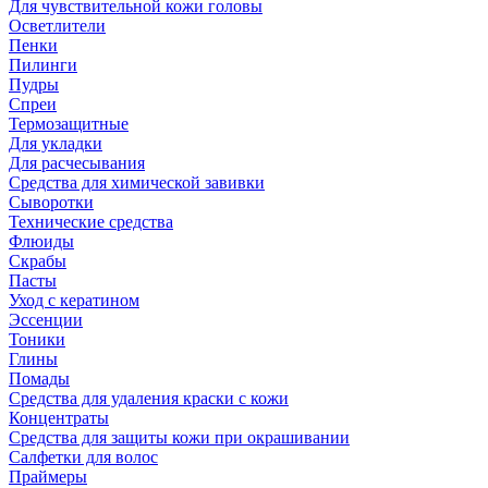
Для чувствительной кожи головы
Осветлители
Пенки
Пилинги
Пудры
Спреи
Термозащитные
Для укладки
Для расчесывания
Средства для химической завивки
Сыворотки
Технические средства
Флюиды
Скрабы
Пасты
Уход с кератином
Эссенции
Тоники
Глины
Помады
Средства для удаления краски с кожи
Концентраты
Средства для защиты кожи при окрашивании
Салфетки для волос
Праймеры