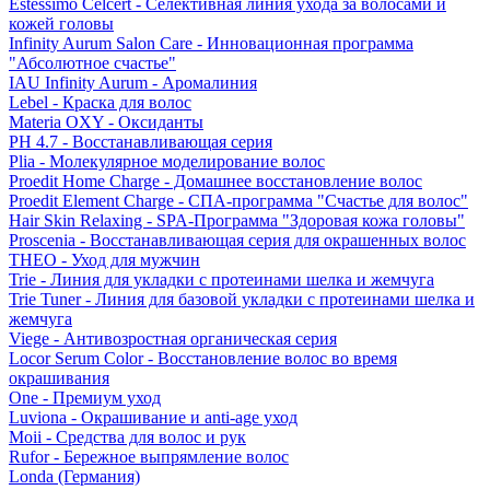
Estessimo Celcert - Селективная линия ухода за волосами и
кожей головы
Infinity Aurum Salon Care - Инновационная программа
"Абсолютное счастье"
IAU Infinity Aurum - Аромалиния
Lebel - Краска для волос
Materia OXY - Оксиданты
PH 4.7 - Восстанавливающая серия
Plia - Молекулярное моделирование волос
Proedit Home Charge - Домашнее восстановление волос
Proedit Element Charge - СПА-программа "Счастье для волос"
Hair Skin Relaxing - SPA-Программа "Здоровая кожа головы"
Proscenia - Восстанавливающая серия для окрашенных волос
THEO - Уход для мужчин
Trie - Линия для укладки с протеинами шелка и жемчуга
Trie Tuner - Линия для базовой укладки с протеинами шелка и
жемчуга
Viege - Антивозростная органическая серия
Locor Serum Color - Восстановление волос во время
окрашивания
One - Премиум уход
Luviona - Окрашивание и anti-age уход
Moii - Средства для волос и рук
Rufor - Бережное выпрямление волос
Londa (Германия)