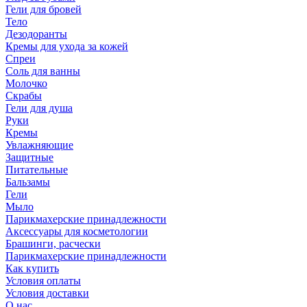
Гели для бровей
Тело
Дезодоранты
Кремы для ухода за кожей
Спреи
Соль для ванны
Молочко
Скрабы
Гели для душа
Руки
Кремы
Увлажняющие
Защитные
Питательные
Бальзамы
Гели
Мыло
Парикмахерские принадлежности
Аксессуары для косметологии
Брашинги, расчески
Парикмахерские принадлежности
Как купить
Условия оплаты
Условия доставки
О нас