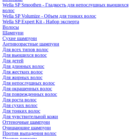
Wella SP Smoothen - Гладкость для непослушных вьющихся
волос
Wella SP Volumize - Объем для тонких волос
Wella SP Expert Kit - Набор эксперта
Волосы
Шампуни
Сухие шампуни
Антивозрастные шампуни
Для всех типов волос
Для вьющихся волос
Для детей
Для длинных волос
Для жестких волос
Для жирных волос
Для непослушных волос
Для окрашенных волос
Для поврежденных волос
Для роста волос
Для сухих волос
Для тонких волос
Для чувствительной кожи
Оттеночные шампуни
Очищающие шампуни
Против выпадения волос
Против перхоти