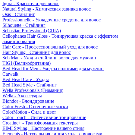
Igora - Красители для волос
Natural Styling - Химическая завивка волос
Osis - Стайлинг
Professionnelle - Укладочные средства для волос
Silhouette - Стайлинг
Sebastian Professional (США)
Cellophanes Hair Gloss - Тонирующая краска с эффектом
ламинирования
Hair Care - Профессиональный уход для волос
Hair Styling - Стайлинг для волос
Seb Man - Уход и стайлинг волос для мужчин
TIGI (Великобритания)
Bed Head for Men - Уход за волосами для мужчин
Catwalk
Bed Head Care - Уходы
Bed Head Style - Стайлинг
Wella Professionals (Германия)
Wella - Аксессуары
Blondor - Блондирование
Color Fresh - Оттеночные маски
ColorMotion - Сила и цвет
Color Touch - Интенсивное тонирование
Creatine+ - Трансформация текстуры
EIMI Styling - Настроение вашего стиля
Elements - Натуральная линия ухода за волосами