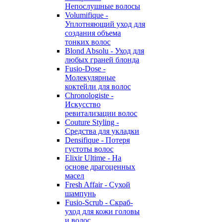
Непослушные волосы
Volumifique -
Уплотняющий уход для
создания объема
тонких волос
Blond Absolu - Уход для
любых граней блонда
Fusio-Dose -
Молекулярные
коктейли для волос
Chronologiste -
Искусство
ревитализации волос
Couture Styling -
Средства для укладки
Densifique - Потеря
густоты волос
Elixir Ultime - На
основе драгоценных
масел
Fresh Affair - Сухой
шампунь
Fusio-Scrub - Скраб-
уход для кожи головы
и волос