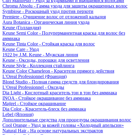
Curl Manifesto - Уход за кудрявыми и вьющимися волосами
Chroma Absolu - Гамма ухода для защиты окрашенных волос
Symbiose - Роскошный уход против перхоти
Premiere - Очищение волос от отложений кальция
Aura Botanica - Органическая линия ухода
Keune (Голландия)
Keune Semi Color - Полуперманентная краска для волос без
аммиака
Keune Tinta Color - Стойкая краска для волос
Keune Care - Уход
1922 by J.M. Keune - Мужская линия
Keune - Оксиды, порошки для осветления
Keune Style - Коллекция стайлинга
Keune Color Chameleon - Красители прямого действия
L'Oreal Professionnel (Франция)
Blond Studio - Полная гамма средств для блондирования
L'Oreal Professionnel - Оксиды
Dia Light - Кислотный краситель тон в тон без аммиака
INOA - Стойкое окрашивание без аммиака
Majirel - Стойкое окрашивание
Dia Color - Краситель-блеск без аммиака
Lebel (Япония)
Дополнительные средства для процедуры окрашивания волос
Cool Orange - Уход за кожей головы «Холодный апельсин»
Natural Hair - На основе натуральных экстрактов