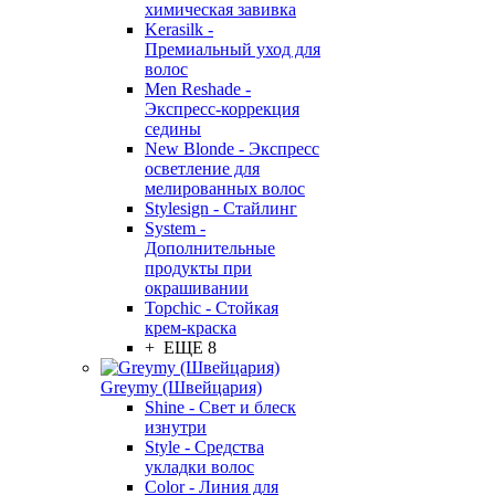
химическая завивка
Kerasilk -
Премиальный уход для
волос
Men Reshade -
Экспресс-коррекция
седины
New Blonde - Экспресс
осветление для
мелированных волос
Stylesign - Стайлинг
System -
Дополнительные
продукты при
окрашивании
Topchic - Стойкая
крем-краска
+ ЕЩЕ 8
Greymy (Швейцария)
Shine - Свет и блеск
изнутри
Style - Средства
укладки волос
Color - Линия для