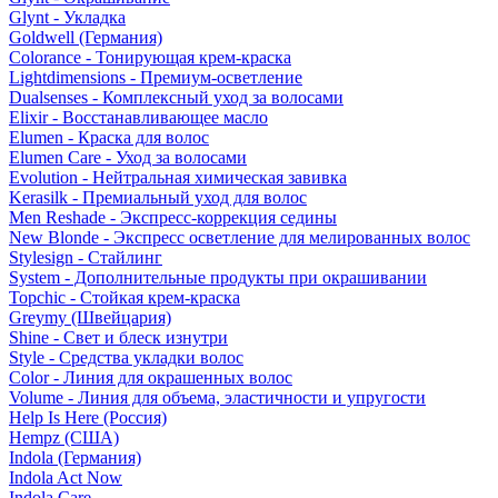
Glynt - Укладка
Goldwell (Германия)
Colorance - Тонирующая крем-краска
Lightdimensions - Премиум-осветление
Dualsenses - Комплексный уход за волосами
Elixir - Восстанавливающее масло
Elumen - Краска для волос
Elumen Care - Уход за волосами
Evolution - Нейтральная химическая завивка
Kerasilk - Премиальный уход для волос
Men Reshade - Экспресс-коррекция седины
New Blonde - Экспресс осветление для мелированных волос
Stylesign - Стайлинг
System - Дополнительные продукты при окрашивании
Topchic - Стойкая крем-краска
Greymy (Швейцария)
Shine - Свет и блеск изнутри
Style - Средства укладки волос
Color - Линия для окрашенных волос
Volume - Линия для объема, эластичности и упругости
Help Is Here (Россия)
Hempz (США)
Indola (Германия)
Indola Act Now
Indola Care