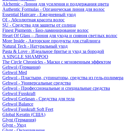
Alchemic - Линия для усиления и поддержания цвета
Authentic Formulas - Органическая линия для волос
Essential Haircare - Eжедневный уход
OI - Абсолютная красота волос
SU - Средства для защиты от солнца
Finest Pigments - Био-ламинирование волос
Heart Of Glass – Линия для ухода и сияния светлых волос
More Inside - Авторские продукты для стайлинга
Natural Tech - Натуральный уход
Pasta & Love - Идеальное бритье и уход за бородой
A SINGLE SHAMPOO
The Circle Chronicles - Маски с мгновенным эффектом
Gehwol (Германия)
Gehwol Med
Gehwol - Пластыри, супинаторы, средства из гель-полимера
Gehwol - Универсальные средства
Gehwol - Профессиональные и специальные средства
Gehwol Fusskraft
Gehwol Gerlasan - Средства для тела
Gehwol Balance
Gehwol Fusskraft Soft Feet
Global Keratin (США)
Glynt (Германия)
Glynt - Уход
Glynt - Окрашивание