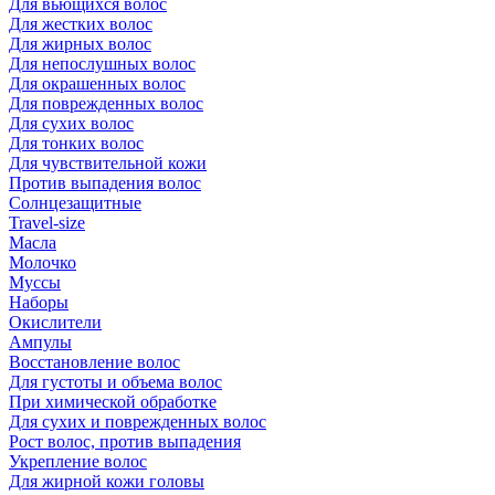
Для вьющихся волос
Для жестких волос
Для жирных волос
Для непослушных волос
Для окрашенных волос
Для поврежденных волос
Для сухих волос
Для тонких волос
Для чувствительной кожи
Против выпадения волос
Солнцезащитные
Travel-size
Масла
Молочко
Муссы
Наборы
Окислители
Ампулы
Восстановление волос
Для густоты и объема волос
При химической обработке
Для сухих и поврежденных волос
Рост волос, против выпадения
Укрепление волос
Для жирной кожи головы