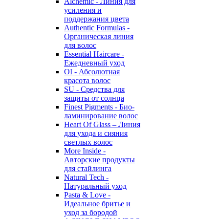
Alchemic - Линия для
усиления и
поддержания цвета
Authentic Formulas -
Органическая линия
для волос
Essential Haircare -
Eжедневный уход
OI - Абсолютная
красота волос
SU - Средства для
защиты от солнца
Finest Pigments - Био-
ламинирование волос
Heart Of Glass – Линия
для ухода и сияния
светлых волос
More Inside -
Авторские продукты
для стайлинга
Natural Tech -
Натуральный уход
Pasta & Love -
Идеальное бритье и
уход за бородой