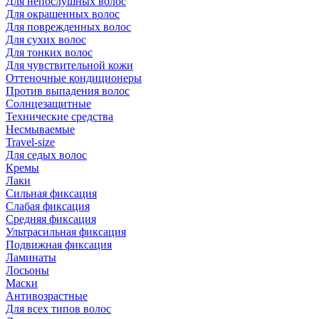
Для непослушных волос
Для окрашенных волос
Для поврежденных волос
Для сухих волос
Для тонких волос
Для чувствительной кожи
Оттеночные кондиционеры
Против выпадения волос
Солнцезащитные
Технические средства
Несмываемые
Travel-size
Для седых волос
Кремы
Лаки
Сильная фиксация
Слабая фиксация
Средняя фиксация
Ультрасильная фиксация
Подвижная фиксация
Ламинаты
Лосьоны
Маски
Антивозрастные
Для всех типов волос