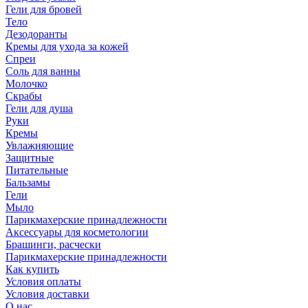
Гели для бровей
Тело
Дезодоранты
Кремы для ухода за кожей
Спреи
Соль для ванны
Молочко
Скрабы
Гели для душа
Руки
Кремы
Увлажняющие
Защитные
Питательные
Бальзамы
Гели
Мыло
Парикмахерские принадлежности
Аксессуары для косметологии
Брашинги, расчески
Парикмахерские принадлежности
Как купить
Условия оплаты
Условия доставки
О нас