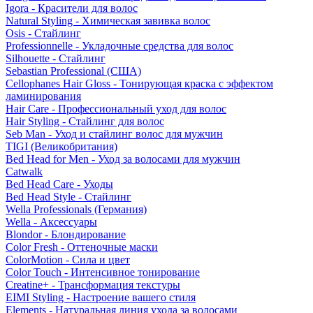
Igora - Красители для волос
Natural Styling - Химическая завивка волос
Osis - Стайлинг
Professionnelle - Укладочные средства для волос
Silhouette - Стайлинг
Sebastian Professional (США)
Cellophanes Hair Gloss - Тонирующая краска с эффектом
ламинирования
Hair Care - Профессиональный уход для волос
Hair Styling - Стайлинг для волос
Seb Man - Уход и стайлинг волос для мужчин
TIGI (Великобритания)
Bed Head for Men - Уход за волосами для мужчин
Catwalk
Bed Head Care - Уходы
Bed Head Style - Стайлинг
Wella Professionals (Германия)
Wella - Аксессуары
Blondor - Блондирование
Color Fresh - Оттеночные маски
ColorMotion - Сила и цвет
Color Touch - Интенсивное тонирование
Creatine+ - Трансформация текстуры
EIMI Styling - Настроение вашего стиля
Elements - Натуральная линия ухода за волосами