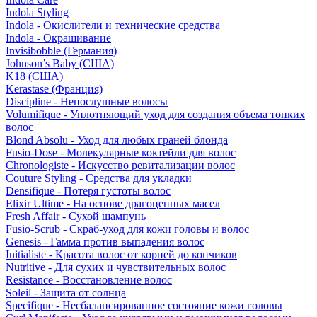
Indola Styling
Indola - Окислители и технические средства
Indola - Окрашивание
Invisibobble (Германия)
Johnson’s Baby (США)
K18 (США)
Kerastase (Франция)
Discipline - Непослушные волосы
Volumifique - Уплотняющий уход для создания объема тонких
волос
Blond Absolu - Уход для любых граней блонда
Fusio-Dose - Молекулярные коктейли для волос
Chronologiste - Искусство ревитализации волос
Couture Styling - Средства для укладки
Densifique - Потеря густоты волос
Elixir Ultime - На основе драгоценных масел
Fresh Affair - Сухой шампунь
Fusio-Scrub - Скраб-уход для кожи головы и волос
Genesis - Гамма против выпадения волос
Initialiste - Красота волос от корней до кончиков
Nutritive - Для сухих и чувствительных волос
Resistance - Восстановление волос
Soleil - Защита от солнца
Specifique - Несбалансированное состояние кожи головы