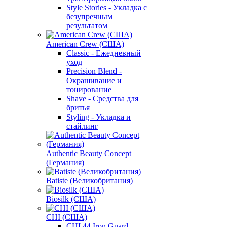
Style Stories - Укладка с
безупречным
результатом
American Crew (США)
Classic - Ежедневный
уход
Precision Blend -
Окрашивание и
тонирование
Shave - Средства для
бритья
Styling - Укладка и
стайлинг
Authentic Beauty Concept
(Германия)
Batiste (Великобритания)
Biosilk (США)
CHI (США)
CHI 44 Iron Guard -