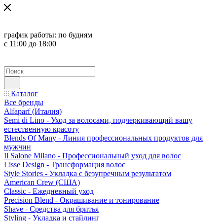
график работы:
по будням
с 11:00 до 18:00
Каталог
Все бренды
Alfaparf (Италия)
Semi di Lino - Уход за волосами, подчеркивающий вашу
естественную красоту
Blends Of Many - Линия профессиональных продуктов для
мужчин
Il Salone Milano - Профессиональный уход для волос
Lisse Design - Трансформация волос
Style Stories - Укладка с безупречным результатом
American Crew (США)
Classic - Ежедневный уход
Precision Blend - Окрашивание и тонирование
Shave - Средства для бритья
Styling - Укладка и стайлинг