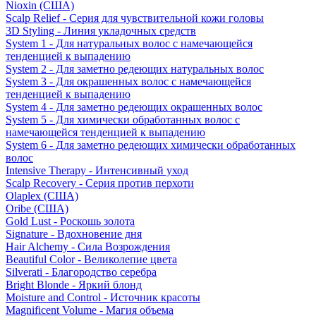
Nioxin (США)
Scalp Relief - Серия для чувствительной кожи головы
3D Styling - Линия укладочных средств
System 1 - Для натуральных волос с намечающейся
тенденцией к выпадению
System 2 - Для заметно редеющих натуральных волос
System 3 - Для окрашенных волос с намечающейся
тенденцией к выпадению
System 4 - Для заметно редеющих окрашенных волос
System 5 - Для химически обработанных волос с
намечающейся тенденцией к выпадению
System 6 - Для заметно редеющих химически обработанных
волос
Intensive Therapy - Интенсивный уход
Scalp Recovery - Серия против перхоти
Olaplex (США)
Oribe (США)
Gold Lust - Роскошь золота
Signature - Вдохновение дня
Hair Alchemy - Сила Возрождения
Beautiful Color - Великолепие цвета
Silverati - Благородство серебра
Bright Blonde - Яркий блонд
Moisture and Control - Источник красоты
Magnificent Volume - Магия объема