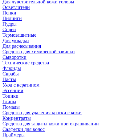
Для чувствительной кожи головы
Осветлители
Пенки
Пилинги
Пудры
Спреи
Термозащитные
Для укладки
Для расчесывания
Средства для химической завивки
Сыворотки
Технические средства
Флюиды
Скрабы
Пасты
Уход с кератином
Эссенции
Тоники
Глины
Помады
Средства для удаления краски с кожи
Концентраты
Средства для защиты кожи при окрашивании
Салфетки для волос
Праймеры