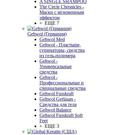
A SINGLE SHAMPOO
The Circle Chronicles -
Маски с мгновенным
эффектом
+ ЕЩЕ 7
Gehwol (Германия)
Gehwol Med
Gehwol - Пластыри,
супинаторы, средства
из гель-полимера
Gehwol -
Универсальные
средства
Gehwol -
Профессиональные и
специальные средства
Gehwol Fusskraft
Gehwol Gerlasan -
Средства для тела
Gehwol Balance
Gehwol Fusskraft Soft
Feet
+ ЕЩЕ 3