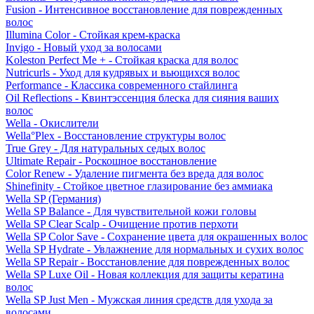
Fusion - Интенсивное восстановление для поврежденных
волос
Illumina Color - Стойкая крем-краска
Invigo - Новый уход за волосами
Koleston Perfect Me + - Стойкая краска для волос
Nutricurls - Уход для кудрявых и вьющихся волос
Performance - Классика современного стайлинга
Oil Reflections - Квинтэссенция блеска для сияния ваших
волос
Wella - Окислители
Wella°Plex - Восстановление структуры волос
True Grey - Для натуральных седых волос
Ultimate Repair - Роскошное восстановление
Color Renew - Удаление пигмента без вреда для волос
Shinefinity - Стойкое цветное глазирование без аммиака
Wella SP (Германия)
Wella SP Balance - Для чувствительной кожи головы
Wella SP Clear Scalp - Очищение против перхоти
Wella SP Color Save - Сохранение цвета для окрашенных волос
Wella SP Hydrate - Увлажнение для нормальных и сухих волос
Wella SP Repair - Восстановление для поврежденных волос
Wella SP Luxe Oil - Новая коллекция для защиты кератина
волос
Wella SP Just Men - Мужская линия средств для ухода за
волосами