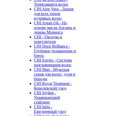
Термозащита волос
CHI Aloe Vera - Линия
для всех типов
кудрявых волос
CHI Argan Oil - На
основе масла Арганы и
дерева Моринга
CHI - Оксиды и
осветлители
CHI Deep Brilliance -
Глубокое увлажнение и
блеск
CHI Enviro - Система
разглаживания волос
CHI Man - Мужская
серия для волос, усов и
бороды
CHI Royal Treatment -
Королевский уход
CHI Styling -
Ухаживающий
стайлинг
CHI Infra -
Ежедневный уход