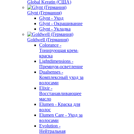
Global Keratin (США)
Glynt (Германия)
Glynt - Уход
Glynt - Окрашивание
Glynt - Укладка
Goldwell (Германия)
Colorance -
Тонирующая крем-
краска
Lightdimensions -
Премиум-осветление
Dualsenses -
Комплексный уход за
волосами
Elixir -
Восстанавливающее
масло
Elumen - Краска для
волос
Elumen Care - Уход за
волосами
Evolution -
Нейтральная