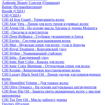
Authentic Beauty Concept (Германия)
Batiste (Великобритания)
Biosilk (США)
CHI (США)
CHI 44 Iron Guard - Термозащита волос
CHI Aloe Vera - Линия для всех типов кудрявых волос
CHI Argan Oil - На основе масла Арганы и дерева Моринга
CHI - Оксиды и осветлители
CHI Deep Brilliance - Глубокое увлажнение и блеск
CHI Enviro - Система разглаживания волос
CHI Man - Мужская серия для волос, усов и бороды
CHI Royal Treatment - Королевский уход
CHI Styling - Ухаживающий стайлинг
CHI Infra - Ежедневный уход
CHI Ionic Hair Color - Краска для волос
CHI Ionic Color Illuminate - Оттеночная серия для волос
CHI Keratin - Кератиновое восстановление волос
CHI Luxury Black Seed Oil - Линия уходов для поврежденных
волос
CHI Magnified Volume - Для тонких волос
CHI Olive Organics - На основе натуральных ингредиентов
CHI Rose Hip Oil - Защита цвета окрашенных волос с маслом
шиповника
CHI Tea Tree Oil - Масло чайного дерева
Davines (Италия)