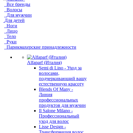
Все бренды
Волосы
Для мужчин
Для детей
Ноги
Лицо
Тело
Руки
Парикмахерские принадлежности
Alfaparf (Италия)
Semi di Lino - Уход за
волосами,
подчеркивающий вашу
естественную красоту
Blends Of Many -
Линия
профессиональных
продуктов для мужчин
Il Salone Milano -
Профессиональный
уход для волос
Lisse Design -
Трансформация волос