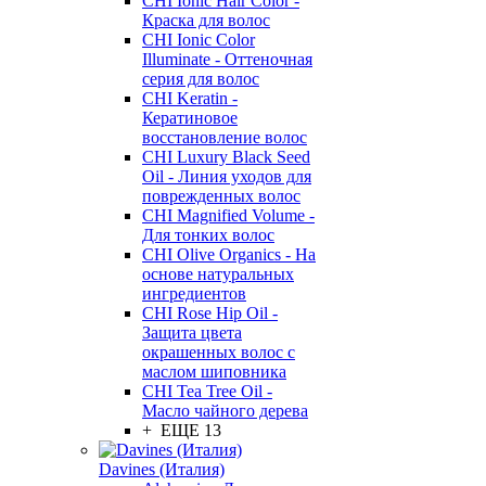
CHI Ionic Hair Color -
Краска для волос
CHI Ionic Color
Illuminate - Оттеночная
серия для волос
CHI Keratin -
Кератиновое
восстановление волос
CHI Luxury Black Seed
Oil - Линия уходов для
поврежденных волос
CHI Magnified Volume -
Для тонких волос
CHI Olive Organics - На
основе натуральных
ингредиентов
CHI Rose Hip Oil -
Защита цвета
окрашенных волос с
маслом шиповника
CHI Tea Tree Oil -
Масло чайного дерева
+ ЕЩЕ 13
Davines (Италия)