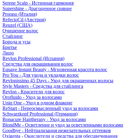
Serene Scalp - Истинная гармония
Supershine - Драгоценное сияние
Proraso (Италия)
RefectoCil (Австрия)
Reuzel (США)
Очищение волос
Стайлинг
Борода и усы
Бритье
Лицо
Revlon Professional (Испания)
Средства для окрашивания волос
Equave Instant Beauty - Мгновенная красота волос
Pro You - Для ухода и укладки волос
Revlonissimo 45 Days - Уход для окрашенных волосы
Style Masters - Средства для стайлинга
Revlon - Красители для волос
Orofluido - Уход за волосами
Uniq One - Уход в одном флаконе
ReStart - Переосмысленный уход за волосами
Schwarzkopf Professional (Германия)
Bonacure Hairtherapy - Уход за волосами
BlondMe - Осветление и уход за осветленными волосами
Goodbye - Нейтрализация нежелательных оттенков
Oxigenta - Окислители и средства для обесцвечивания