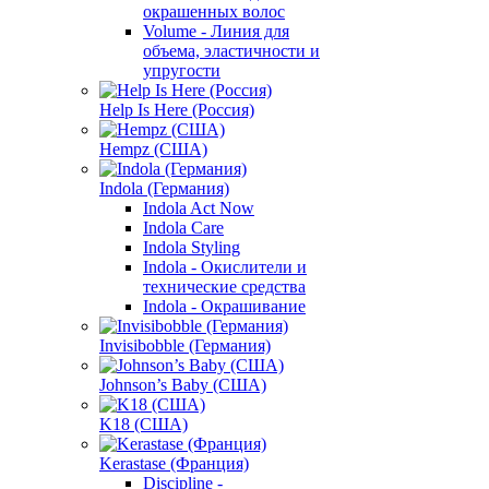
окрашенных волос
Volume - Линия для
объема, эластичности и
упругости
Help Is Here (Россия)
Hempz (США)
Indola (Германия)
Indola Act Now
Indola Care
Indola Styling
Indola - Окислители и
технические средства
Indola - Окрашивание
Invisibobble (Германия)
Johnson’s Baby (США)
K18 (США)
Kerastase (Франция)
Discipline -