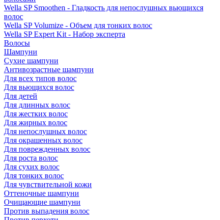
Wella SP Smoothen - Гладкость для непослушных вьющихся
волос
Wella SP Volumize - Объем для тонких волос
Wella SP Expert Kit - Набор эксперта
Волосы
Шампуни
Сухие шампуни
Антивозрастные шампуни
Для всех типов волос
Для вьющихся волос
Для детей
Для длинных волос
Для жестких волос
Для жирных волос
Для непослушных волос
Для окрашенных волос
Для поврежденных волос
Для роста волос
Для сухих волос
Для тонких волос
Для чувствительной кожи
Оттеночные шампуни
Очищающие шампуни
Против выпадения волос
Против перхоти