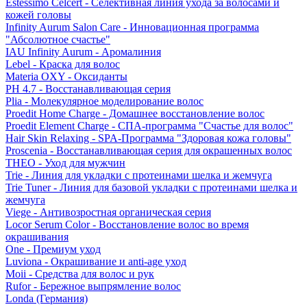
Estessimo Celcert - Селективная линия ухода за волосами и
кожей головы
Infinity Aurum Salon Care - Инновационная программа
"Абсолютное счастье"
IAU Infinity Aurum - Аромалиния
Lebel - Краска для волос
Materia OXY - Оксиданты
PH 4.7 - Восстанавливающая серия
Plia - Молекулярное моделирование волос
Proedit Home Charge - Домашнее восстановление волос
Proedit Element Charge - СПА-программа "Счастье для волос"
Hair Skin Relaxing - SPA-Программа "Здоровая кожа головы"
Proscenia - Восстанавливающая серия для окрашенных волос
THEO - Уход для мужчин
Trie - Линия для укладки с протеинами шелка и жемчуга
Trie Tuner - Линия для базовой укладки с протеинами шелка и
жемчуга
Viege - Антивозростная органическая серия
Locor Serum Color - Восстановление волос во время
окрашивания
One - Премиум уход
Luviona - Окрашивание и anti-age уход
Moii - Средства для волос и рук
Rufor - Бережное выпрямление волос
Londa (Германия)