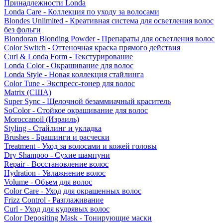
Принадлежности Londa
Londa Care - Коллекция по уходу за волосами
Blondes Unlimited - Креативная система для осветления волос
без фольги
Blondoran Blonding Powder - Препараты для осветления волос
Color Switch - Оттеночная краска прямого действия
Curl & Londa Form - Текстурирование
Londa Color - Окрашивание для волос
Londa Style - Новая коллекция стайлинга
Color Tune - Экспресс-тонер для волос
Matrix (США)
Super Sync - Щелочной безаммиачный краситель
SoColor - Стойкое окрашивание для волос
Moroccanoil (Израиль)
Styling - Стайлинг и укладка
Brushes - Брашинги и расчески
Treatment - Уход за волосами и кожей головы
Dry Shampoo - Сухие шампуни
Repair - Восстановление волос
Hydration - Увлажнение волос
Volume - Объем для волос
Color Care - Уход для окрашенных волос
Frizz Control - Разглаживание
Curl - Уход для кудрявых волос
Color Depositing Mask - Тонирующие маски