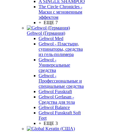
A SINGLE SHAMPOO
The Circle Chronicles -
Маски с мгновенным
эффектом
+ ЕЩЕ 7
Gehwol (Германия)
Gehwol Med
Gehwol - Пластыри,
супинаторы, средства
из гель-полимера
Gehwol -
Универсальные
средства
Gehwol -
Профессиональные и
специальные средства
Gehwol Fusskraft
Gehwol Gerlasan -
Средства для тела
Gehwol Balance
Gehwol Fusskraft Soft
Feet
+ ЕЩЕ 3