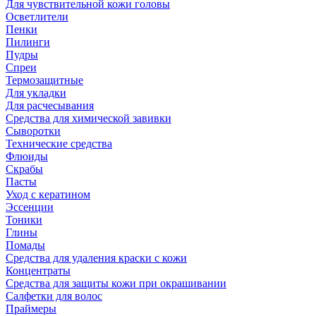
Для чувствительной кожи головы
Осветлители
Пенки
Пилинги
Пудры
Спреи
Термозащитные
Для укладки
Для расчесывания
Средства для химической завивки
Сыворотки
Технические средства
Флюиды
Скрабы
Пасты
Уход с кератином
Эссенции
Тоники
Глины
Помады
Средства для удаления краски с кожи
Концентраты
Средства для защиты кожи при окрашивании
Салфетки для волос
Праймеры