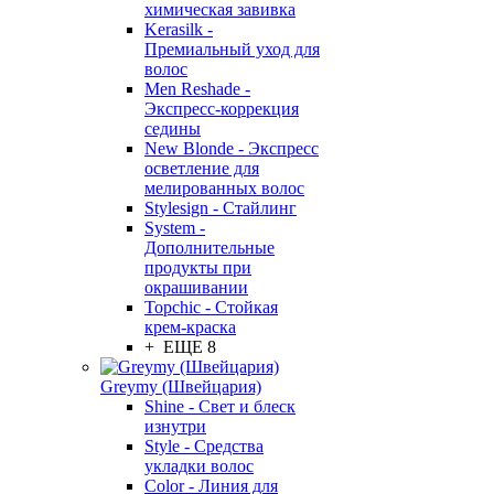
химическая завивка
Kerasilk -
Премиальный уход для
волос
Men Reshade -
Экспресс-коррекция
седины
New Blonde - Экспресс
осветление для
мелированных волос
Stylesign - Стайлинг
System -
Дополнительные
продукты при
окрашивании
Topchic - Стойкая
крем-краска
+ ЕЩЕ 8
Greymy (Швейцария)
Shine - Свет и блеск
изнутри
Style - Средства
укладки волос
Color - Линия для