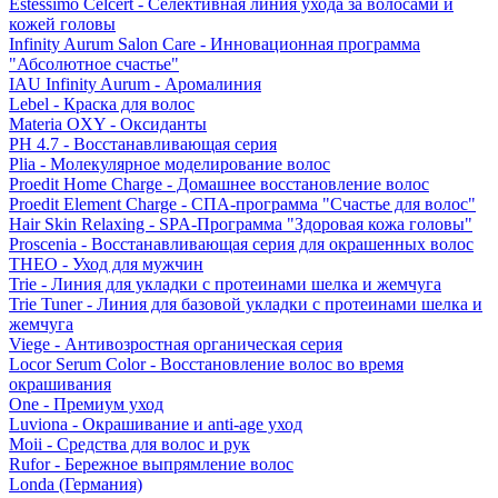
Estessimo Celcert - Селективная линия ухода за волосами и
кожей головы
Infinity Aurum Salon Care - Инновационная программа
"Абсолютное счастье"
IAU Infinity Aurum - Аромалиния
Lebel - Краска для волос
Materia OXY - Оксиданты
PH 4.7 - Восстанавливающая серия
Plia - Молекулярное моделирование волос
Proedit Home Charge - Домашнее восстановление волос
Proedit Element Charge - СПА-программа "Счастье для волос"
Hair Skin Relaxing - SPA-Программа "Здоровая кожа головы"
Proscenia - Восстанавливающая серия для окрашенных волос
THEO - Уход для мужчин
Trie - Линия для укладки с протеинами шелка и жемчуга
Trie Tuner - Линия для базовой укладки с протеинами шелка и
жемчуга
Viege - Антивозростная органическая серия
Locor Serum Color - Восстановление волос во время
окрашивания
One - Премиум уход
Luviona - Окрашивание и anti-age уход
Moii - Средства для волос и рук
Rufor - Бережное выпрямление волос
Londa (Германия)