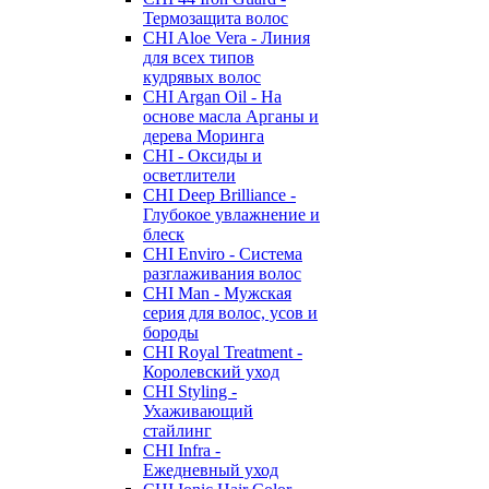
Термозащита волос
CHI Aloe Vera - Линия
для всех типов
кудрявых волос
CHI Argan Oil - На
основе масла Арганы и
дерева Моринга
CHI - Оксиды и
осветлители
CHI Deep Brilliance -
Глубокое увлажнение и
блеск
CHI Enviro - Система
разглаживания волос
CHI Man - Мужская
серия для волос, усов и
бороды
CHI Royal Treatment -
Королевский уход
CHI Styling -
Ухаживающий
стайлинг
CHI Infra -
Ежедневный уход