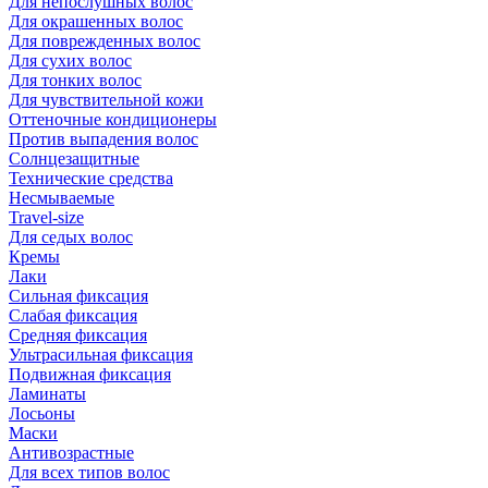
Для непослушных волос
Для окрашенных волос
Для поврежденных волос
Для сухих волос
Для тонких волос
Для чувствительной кожи
Оттеночные кондиционеры
Против выпадения волос
Солнцезащитные
Технические средства
Несмываемые
Travel-size
Для седых волос
Кремы
Лаки
Сильная фиксация
Слабая фиксация
Средняя фиксация
Ультрасильная фиксация
Подвижная фиксация
Ламинаты
Лосьоны
Маски
Антивозрастные
Для всех типов волос