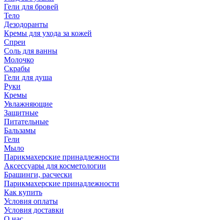
Гели для бровей
Тело
Дезодоранты
Кремы для ухода за кожей
Спреи
Соль для ванны
Молочко
Скрабы
Гели для душа
Руки
Кремы
Увлажняющие
Защитные
Питательные
Бальзамы
Гели
Мыло
Парикмахерские принадлежности
Аксессуары для косметологии
Брашинги, расчески
Парикмахерские принадлежности
Как купить
Условия оплаты
Условия доставки
О нас