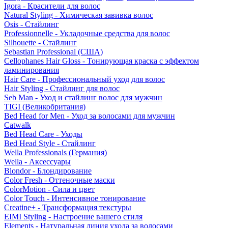
Igora - Красители для волос
Natural Styling - Химическая завивка волос
Osis - Стайлинг
Professionnelle - Укладочные средства для волос
Silhouette - Стайлинг
Sebastian Professional (США)
Cellophanes Hair Gloss - Тонирующая краска с эффектом
ламинирования
Hair Care - Профессиональный уход для волос
Hair Styling - Стайлинг для волос
Seb Man - Уход и стайлинг волос для мужчин
TIGI (Великобритания)
Bed Head for Men - Уход за волосами для мужчин
Catwalk
Bed Head Care - Уходы
Bed Head Style - Стайлинг
Wella Professionals (Германия)
Wella - Аксессуары
Blondor - Блондирование
Color Fresh - Оттеночные маски
ColorMotion - Сила и цвет
Color Touch - Интенсивное тонирование
Creatine+ - Трансформация текстуры
EIMI Styling - Настроение вашего стиля
Elements - Натуральная линия ухода за волосами