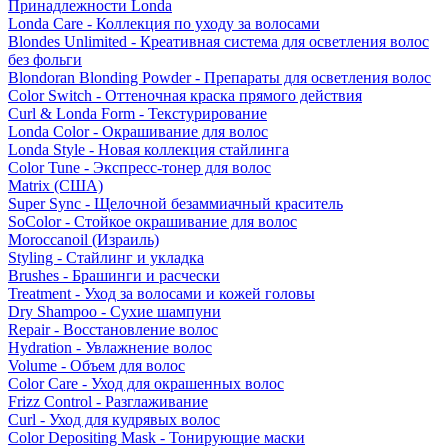
Принадлежности Londa
Londa Care - Коллекция по уходу за волосами
Blondes Unlimited - Креативная система для осветления волос
без фольги
Blondoran Blonding Powder - Препараты для осветления волос
Color Switch - Оттеночная краска прямого действия
Curl & Londa Form - Текстурирование
Londa Color - Окрашивание для волос
Londa Style - Новая коллекция стайлинга
Color Tune - Экспресс-тонер для волос
Matrix (США)
Super Sync - Щелочной безаммиачный краситель
SoColor - Стойкое окрашивание для волос
Moroccanoil (Израиль)
Styling - Стайлинг и укладка
Brushes - Брашинги и расчески
Treatment - Уход за волосами и кожей головы
Dry Shampoo - Сухие шампуни
Repair - Восстановление волос
Hydration - Увлажнение волос
Volume - Объем для волос
Color Care - Уход для окрашенных волос
Frizz Control - Разглаживание
Curl - Уход для кудрявых волос
Color Depositing Mask - Тонирующие маски