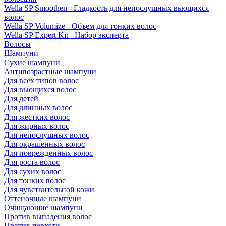
Wella SP Smoothen - Гладкость для непослушных вьющихся
волос
Wella SP Volumize - Объем для тонких волос
Wella SP Expert Kit - Набор эксперта
Волосы
Шампуни
Сухие шампуни
Антивозрастные шампуни
Для всех типов волос
Для вьющихся волос
Для детей
Для длинных волос
Для жестких волос
Для жирных волос
Для непослушных волос
Для окрашенных волос
Для поврежденных волос
Для роста волос
Для сухих волос
Для тонких волос
Для чувствительной кожи
Оттеночные шампуни
Очищающие шампуни
Против выпадения волос
Против перхоти