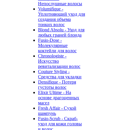
Непослушные волосы
Volumifique -
Уплотняющий уход для
создания объема
тонких волос
Blond Absolu - Уход для
любых граней блонда
Fusio-Dose -
Молекулярные
коктейли для волос
Chronologiste -
Искусство
ревитализации волос
Couture Styling -
Средства для укладки
Densifique - Потеря
густоты волос
Elixir Ultime - На
основе драгоценных
масел
Fresh Affair - Сухой
шампунь
Fusio-Scrub - Скраб-
уход для кожи головы
и волос