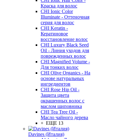
CHI Ionic Hair Color -
Краска для волос
CHI Ionic Color
Illuminate - Оттеночная
серия для волос
CHI Keratin -
Кератиновое
восстановление волос
CHI Luxury Black Seed
Oil - Линия уходов для
поврежденных волос
CHI Magnified Volume -
Для тонких волос
CHI Olive Organics - На
основе натуральных
ингредиентов
CHI Rose Hip Oil -
Защита цвета
окрашенных волос с
маслом шиповника
CHI Tea Tree Oil -
Масло чайного дерева
+ ЕЩЕ 13
Davines (Италия)