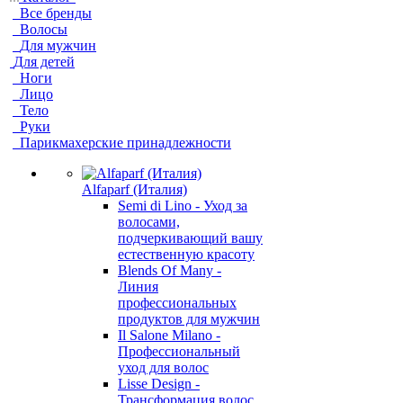
Все бренды
Волосы
Для мужчин
Для детей
Ноги
Лицо
Тело
Руки
Парикмахерские принадлежности
Alfaparf (Италия)
Semi di Lino - Уход за
волосами,
подчеркивающий вашу
естественную красоту
Blends Of Many -
Линия
профессиональных
продуктов для мужчин
Il Salone Milano -
Профессиональный
уход для волос
Lisse Design -
Трансформация волос