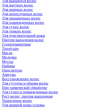
Для вьющихся волос
Для жестких волос
Для жирных волос
Для непослушных волос
Для окрашенных волос
Для поврежденных волос
Для сухих волос
Для тонких волос
Для чувствительной кожи
Против выпадения волос
Солнцезащитные
Travel-size
Масла
Молочко
Муссы
Наборы
Окислители
Ампулы
Восстановление волос
Для густоты и объема волос
При химической обработке
Для сухих и поврежденных волос
Рост волос, против выпадения
Укрепление волос
Для жирной кожи головы