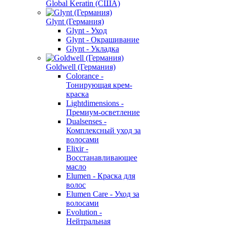
Global Keratin (США)
Glynt (Германия)
Glynt - Уход
Glynt - Окрашивание
Glynt - Укладка
Goldwell (Германия)
Colorance -
Тонирующая крем-
краска
Lightdimensions -
Премиум-осветление
Dualsenses -
Комплексный уход за
волосами
Elixir -
Восстанавливающее
масло
Elumen - Краска для
волос
Elumen Care - Уход за
волосами
Evolution -
Нейтральная