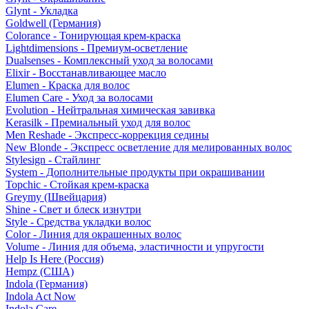
Glynt - Укладка
Goldwell (Германия)
Colorance - Тонирующая крем-краска
Lightdimensions - Премиум-осветление
Dualsenses - Комплексный уход за волосами
Elixir - Восстанавливающее масло
Elumen - Краска для волос
Elumen Care - Уход за волосами
Evolution - Нейтральная химическая завивка
Kerasilk - Премиальный уход для волос
Men Reshade - Экспресс-коррекция седины
New Blonde - Экспресс осветление для мелированных волос
Stylesign - Стайлинг
System - Дополнительные продукты при окрашивании
Topchic - Стойкая крем-краска
Greymy (Швейцария)
Shine - Свет и блеск изнутри
Style - Средства укладки волос
Color - Линия для окрашенных волос
Volume - Линия для объема, эластичности и упругости
Help Is Here (Россия)
Hempz (США)
Indola (Германия)
Indola Act Now
Indola Care