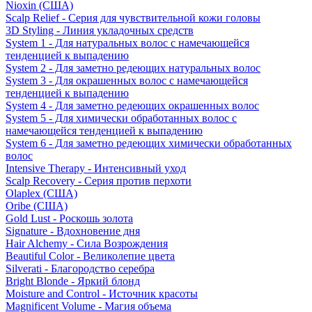
Nioxin (США)
Scalp Relief - Серия для чувствительной кожи головы
3D Styling - Линия укладочных средств
System 1 - Для натуральных волос с намечающейся
тенденцией к выпадению
System 2 - Для заметно редеющих натуральных волос
System 3 - Для окрашенных волос с намечающейся
тенденцией к выпадению
System 4 - Для заметно редеющих окрашенных волос
System 5 - Для химически обработанных волос с
намечающейся тенденцией к выпадению
System 6 - Для заметно редеющих химически обработанных
волос
Intensive Therapy - Интенсивный уход
Scalp Recovery - Серия против перхоти
Olaplex (США)
Oribe (США)
Gold Lust - Роскошь золота
Signature - Вдохновение дня
Hair Alchemy - Сила Возрождения
Beautiful Color - Великолепие цвета
Silverati - Благородство серебра
Bright Blonde - Яркий блонд
Moisture and Control - Источник красоты
Magnificent Volume - Магия объема