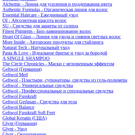
Alchemic - Линия для усиления и поддержания цвета
Authentic Formulas - Органическая линия для волос
Essential Haircare - Eжедневный уход
OI - Абсолютная красота волос
SU - Средства для защиты от солнца
Finest Pigments - Био-ламинирование волос
Heart Of Glass – Линия для ухода и сияния светлых волос
More Inside - Авторские продукты для стайлинга
Natural Tech - Натуральный уход
Pasta & Love - Идеальное бритье и уход за бородой
A SINGLE SHAMPOO
The Circle Chronicles - Маски с мгновенным эффектом
Gehwol (Германия)
Gehwol Med
Gehwol - Пластыри, супинаторы, средства из гель-полимера
Gehwol - Универсальные средства
Gehwol - Профессиональные и специальные средства
Gehwol Fusskraft
Gehwol Gerlasan - Средства для тела
Gehwol Balance
Gehwol Fusskraft Soft Feet
Global Keratin (США)
Glynt (Германия)
Glynt - Уход
Glynt - Окрашивание