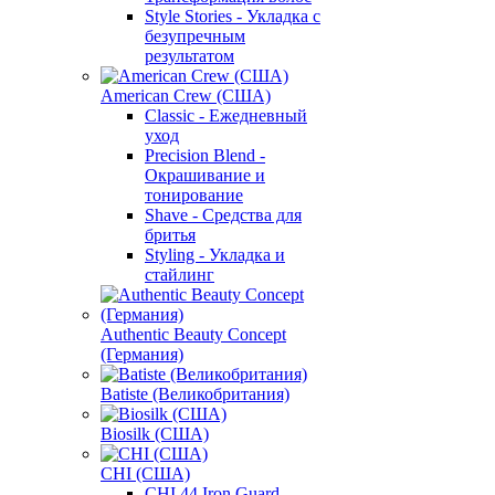
Style Stories - Укладка с
безупречным
результатом
American Crew (США)
Classic - Ежедневный
уход
Precision Blend -
Окрашивание и
тонирование
Shave - Средства для
бритья
Styling - Укладка и
стайлинг
Authentic Beauty Concept
(Германия)
Batiste (Великобритания)
Biosilk (США)
CHI (США)
CHI 44 Iron Guard -