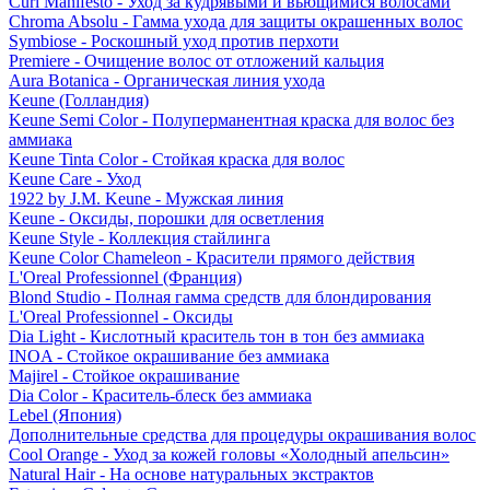
Curl Manifesto - Уход за кудрявыми и вьющимися волосами
Chroma Absolu - Гамма ухода для защиты окрашенных волос
Symbiose - Роскошный уход против перхоти
Premiere - Очищение волос от отложений кальция
Aura Botanica - Органическая линия ухода
Keune (Голландия)
Keune Semi Color - Полуперманентная краска для волос без
аммиака
Keune Tinta Color - Стойкая краска для волос
Keune Care - Уход
1922 by J.M. Keune - Мужская линия
Keune - Оксиды, порошки для осветления
Keune Style - Коллекция стайлинга
Keune Color Chameleon - Красители прямого действия
L'Oreal Professionnel (Франция)
Blond Studio - Полная гамма средств для блондирования
L'Oreal Professionnel - Оксиды
Dia Light - Кислотный краситель тон в тон без аммиака
INOA - Стойкое окрашивание без аммиака
Majirel - Стойкое окрашивание
Dia Color - Краситель-блеск без аммиака
Lebel (Япония)
Дополнительные средства для процедуры окрашивания волос
Cool Orange - Уход за кожей головы «Холодный апельсин»
Natural Hair - На основе натуральных экстрактов