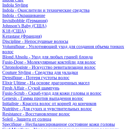
Indola Styling
Indola - Окислители и технические средства
Indola - Окрашивание
Invisibobble (Германия)
Johnson’s Baby (США)
K18 (США)
Kerastase (Франция)
Discipline - Непослушные волосы
Volumifique - Уплотняющий уход для создания объема тонких
волос
Blond Absolu - Уход для любых граней блонда
Fusio-Dose - Молекулярные коктейли для волос
Chronologiste - Искусство ревитализации волос
Couture Styling - Средства для укладки
Densifique - Потеря густоты волос
Elixir Ultime - На основе драгоценных масел
Fresh Affair - Сухой шампунь
Fusio-Scrub - Скраб-уход для кожи головы и волос
Genesis - Гамма против выпадения волос
Initialiste - Красота волос от корней до кончиков
Nutritive - Для сухих и чувствительных волос
Resistance - Восстановление волос
Soleil - Защита от солнца
Specifique - Несбалансированное состояние кожи головы