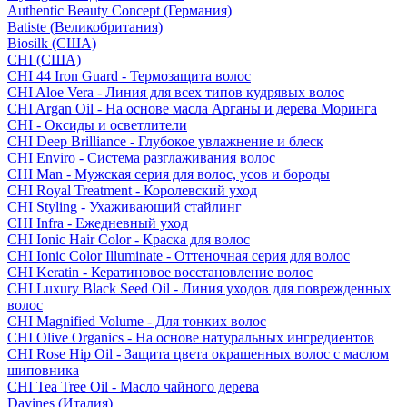
Authentic Beauty Concept (Германия)
Batiste (Великобритания)
Biosilk (США)
CHI (США)
CHI 44 Iron Guard - Термозащита волос
CHI Aloe Vera - Линия для всех типов кудрявых волос
CHI Argan Oil - На основе масла Арганы и дерева Моринга
CHI - Оксиды и осветлители
CHI Deep Brilliance - Глубокое увлажнение и блеск
CHI Enviro - Система разглаживания волос
CHI Man - Мужская серия для волос, усов и бороды
CHI Royal Treatment - Королевский уход
CHI Styling - Ухаживающий стайлинг
CHI Infra - Ежедневный уход
CHI Ionic Hair Color - Краска для волос
CHI Ionic Color Illuminate - Оттеночная серия для волос
CHI Keratin - Кератиновое восстановление волос
CHI Luxury Black Seed Oil - Линия уходов для поврежденных
волос
CHI Magnified Volume - Для тонких волос
CHI Olive Organics - На основе натуральных ингредиентов
CHI Rose Hip Oil - Защита цвета окрашенных волос с маслом
шиповника
CHI Tea Tree Oil - Масло чайного дерева
Davines (Италия)