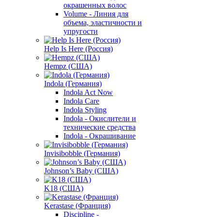
окрашенных волос
Volume - Линия для
объема, эластичности и
упругости
Help Is Here (Россия)
Hempz (США)
Indola (Германия)
Indola Act Now
Indola Care
Indola Styling
Indola - Окислители и
технические средства
Indola - Окрашивание
Invisibobble (Германия)
Johnson’s Baby (США)
K18 (США)
Kerastase (Франция)
Discipline -