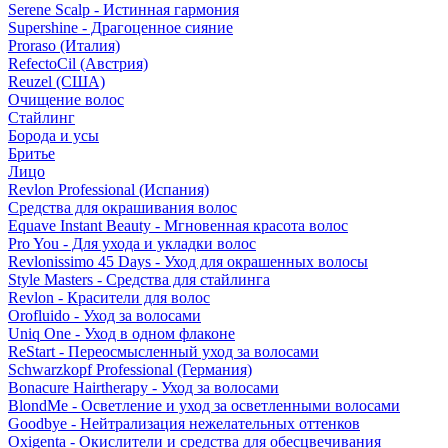
Serene Scalp - Истинная гармония
Supershine - Драгоценное сияние
Proraso (Италия)
RefectoCil (Австрия)
Reuzel (США)
Очищение волос
Стайлинг
Борода и усы
Бритье
Лицо
Revlon Professional (Испания)
Средства для окрашивания волос
Equave Instant Beauty - Мгновенная красота волос
Pro You - Для ухода и укладки волос
Revlonissimo 45 Days - Уход для окрашенных волосы
Style Masters - Средства для стайлинга
Revlon - Красители для волос
Orofluido - Уход за волосами
Uniq One - Уход в одном флаконе
ReStart - Переосмысленный уход за волосами
Schwarzkopf Professional (Германия)
Bonacure Hairtherapy - Уход за волосами
BlondMe - Осветление и уход за осветленными волосами
Goodbye - Нейтрализация нежелательных оттенков
Oxigenta - Окислители и средства для обесцвечивания