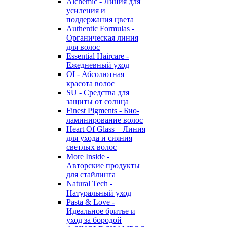
Alchemic - Линия для
усиления и
поддержания цвета
Authentic Formulas -
Органическая линия
для волос
Essential Haircare -
Eжедневный уход
OI - Абсолютная
красота волос
SU - Средства для
защиты от солнца
Finest Pigments - Био-
ламинирование волос
Heart Of Glass – Линия
для ухода и сияния
светлых волос
More Inside -
Авторские продукты
для стайлинга
Natural Tech -
Натуральный уход
Pasta & Love -
Идеальное бритье и
уход за бородой