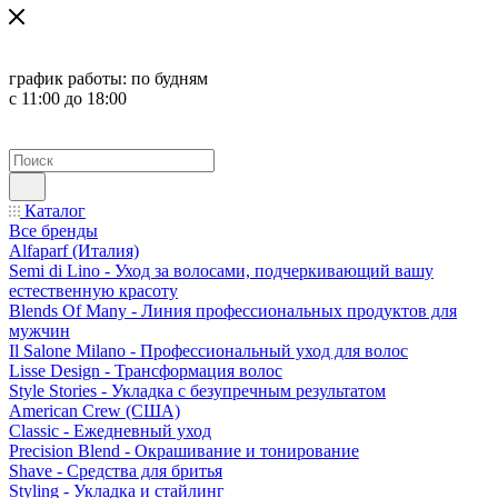
график работы:
по будням
с 11:00 до 18:00
Каталог
Все бренды
Alfaparf (Италия)
Semi di Lino - Уход за волосами, подчеркивающий вашу
естественную красоту
Blends Of Many - Линия профессиональных продуктов для
мужчин
Il Salone Milano - Профессиональный уход для волос
Lisse Design - Трансформация волос
Style Stories - Укладка с безупречным результатом
American Crew (США)
Classic - Ежедневный уход
Precision Blend - Окрашивание и тонирование
Shave - Средства для бритья
Styling - Укладка и стайлинг