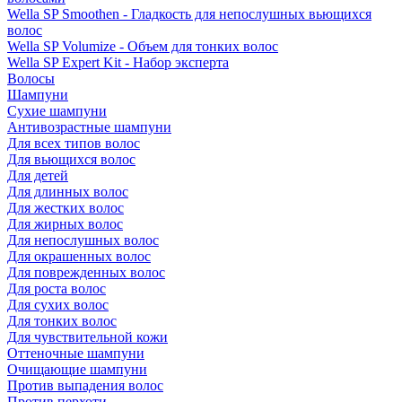
Wella SP Smoothen - Гладкость для непослушных вьющихся
волос
Wella SP Volumize - Объем для тонких волос
Wella SP Expert Kit - Набор эксперта
Волосы
Шампуни
Сухие шампуни
Антивозрастные шампуни
Для всех типов волос
Для вьющихся волос
Для детей
Для длинных волос
Для жестких волос
Для жирных волос
Для непослушных волос
Для окрашенных волос
Для поврежденных волос
Для роста волос
Для сухих волос
Для тонких волос
Для чувствительной кожи
Оттеночные шампуни
Очищающие шампуни
Против выпадения волос
Против перхоти