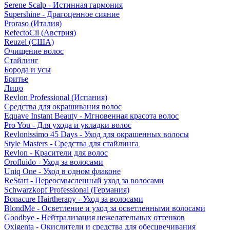
Serene Scalp - Истинная гармония
Supershine - Драгоценное сияние
Proraso (Италия)
RefectoCil (Австрия)
Reuzel (США)
Очищение волос
Стайлинг
Борода и усы
Бритье
Лицо
Revlon Professional (Испания)
Средства для окрашивания волос
Equave Instant Beauty - Мгновенная красота волос
Pro You - Для ухода и укладки волос
Revlonissimo 45 Days - Уход для окрашенных волосы
Style Masters - Средства для стайлинга
Revlon - Красители для волос
Orofluido - Уход за волосами
Uniq One - Уход в одном флаконе
ReStart - Переосмысленный уход за волосами
Schwarzkopf Professional (Германия)
Bonacure Hairtherapy - Уход за волосами
BlondMe - Осветление и уход за осветленными волосами
Goodbye - Нейтрализация нежелательных оттенков
Oxigenta - Окислители и средства для обесцвечивания