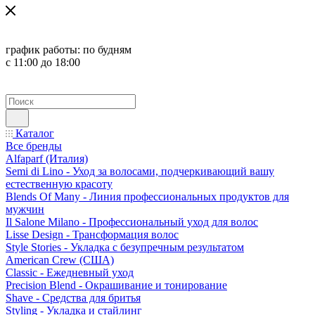
график работы:
по будням
с 11:00 до 18:00
Каталог
Все бренды
Alfaparf (Италия)
Semi di Lino - Уход за волосами, подчеркивающий вашу
естественную красоту
Blends Of Many - Линия профессиональных продуктов для
мужчин
Il Salone Milano - Профессиональный уход для волос
Lisse Design - Трансформация волос
Style Stories - Укладка с безупречным результатом
American Crew (США)
Classic - Ежедневный уход
Precision Blend - Окрашивание и тонирование
Shave - Средства для бритья
Styling - Укладка и стайлинг