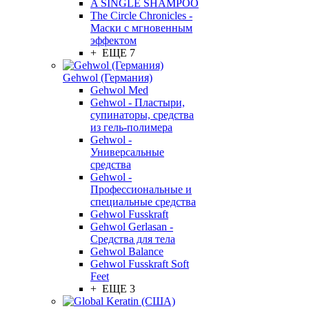
A SINGLE SHAMPOO
The Circle Chronicles -
Маски с мгновенным
эффектом
+ ЕЩЕ 7
Gehwol (Германия)
Gehwol Med
Gehwol - Пластыри,
супинаторы, средства
из гель-полимера
Gehwol -
Универсальные
средства
Gehwol -
Профессиональные и
специальные средства
Gehwol Fusskraft
Gehwol Gerlasan -
Средства для тела
Gehwol Balance
Gehwol Fusskraft Soft
Feet
+ ЕЩЕ 3