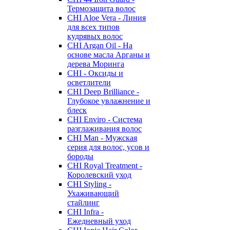
Термозащита волос
CHI Aloe Vera - Линия
для всех типов
кудрявых волос
CHI Argan Oil - На
основе масла Арганы и
дерева Моринга
CHI - Оксиды и
осветлители
CHI Deep Brilliance -
Глубокое увлажнение и
блеск
CHI Enviro - Система
разглаживания волос
CHI Man - Мужская
серия для волос, усов и
бороды
CHI Royal Treatment -
Королевский уход
CHI Styling -
Ухаживающий
стайлинг
CHI Infra -
Ежедневный уход