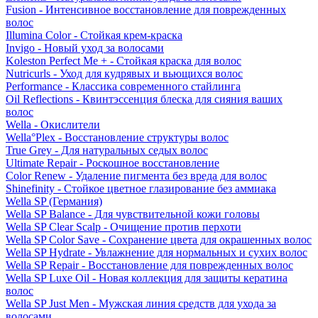
Fusion - Интенсивное восстановление для поврежденных
волос
Illumina Color - Стойкая крем-краска
Invigo - Новый уход за волосами
Koleston Perfect Me + - Стойкая краска для волос
Nutricurls - Уход для кудрявых и вьющихся волос
Performance - Классика современного стайлинга
Oil Reflections - Квинтэссенция блеска для сияния ваших
волос
Wella - Окислители
Wella°Plex - Восстановление структуры волос
True Grey - Для натуральных седых волос
Ultimate Repair - Роскошное восстановление
Color Renew - Удаление пигмента без вреда для волос
Shinefinity - Стойкое цветное глазирование без аммиака
Wella SP (Германия)
Wella SP Balance - Для чувствительной кожи головы
Wella SP Clear Scalp - Очищение против перхоти
Wella SP Color Save - Сохранение цвета для окрашенных волос
Wella SP Hydrate - Увлажнение для нормальных и сухих волос
Wella SP Repair - Восстановление для поврежденных волос
Wella SP Luxe Oil - Новая коллекция для защиты кератина
волос
Wella SP Just Men - Мужская линия средств для ухода за
волосами