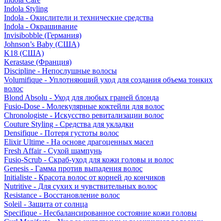
Indola Styling
Indola - Окислители и технические средства
Indola - Окрашивание
Invisibobble (Германия)
Johnson’s Baby (США)
K18 (США)
Kerastase (Франция)
Discipline - Непослушные волосы
Volumifique - Уплотняющий уход для создания объема тонких
волос
Blond Absolu - Уход для любых граней блонда
Fusio-Dose - Молекулярные коктейли для волос
Chronologiste - Искусство ревитализации волос
Couture Styling - Средства для укладки
Densifique - Потеря густоты волос
Elixir Ultime - На основе драгоценных масел
Fresh Affair - Сухой шампунь
Fusio-Scrub - Скраб-уход для кожи головы и волос
Genesis - Гамма против выпадения волос
Initialiste - Красота волос от корней до кончиков
Nutritive - Для сухих и чувствительных волос
Resistance - Восстановление волос
Soleil - Защита от солнца
Specifique - Несбалансированное состояние кожи головы