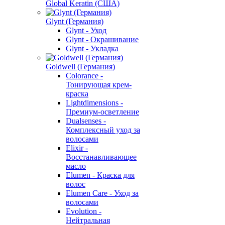
Global Keratin (США)
Glynt (Германия)
Glynt - Уход
Glynt - Окрашивание
Glynt - Укладка
Goldwell (Германия)
Colorance -
Тонирующая крем-
краска
Lightdimensions -
Премиум-осветление
Dualsenses -
Комплексный уход за
волосами
Elixir -
Восстанавливающее
масло
Elumen - Краска для
волос
Elumen Care - Уход за
волосами
Evolution -
Нейтральная