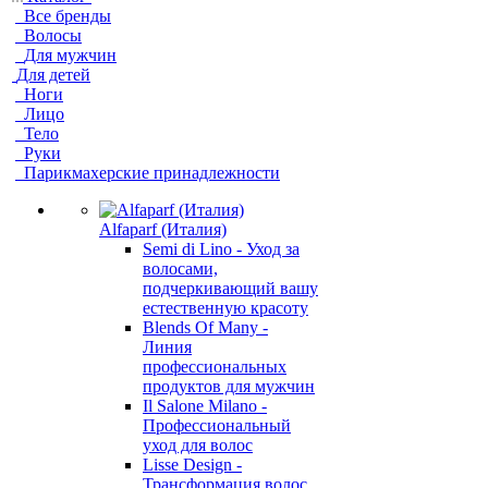
Все бренды
Волосы
Для мужчин
Для детей
Ноги
Лицо
Тело
Руки
Парикмахерские принадлежности
Alfaparf (Италия)
Semi di Lino - Уход за
волосами,
подчеркивающий вашу
естественную красоту
Blends Of Many -
Линия
профессиональных
продуктов для мужчин
Il Salone Milano -
Профессиональный
уход для волос
Lisse Design -
Трансформация волос