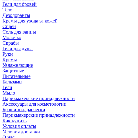
Гели для бровей
Тело
Дезодоранты
Кремы для ухода за кожей
Спреи
Соль для ванны
Молочко
Скрабы
Гели для душа
Руки
Кремы
Увлажняющие
Защитные
Питательные
Бальзамы
Гели
Мыло
Парикмахерские принадлежности
Аксессуары для косметологии
Брашинги, расчески
Парикмахерские принадлежности
Как купить
Условия оплаты
Условия доставки
О нас