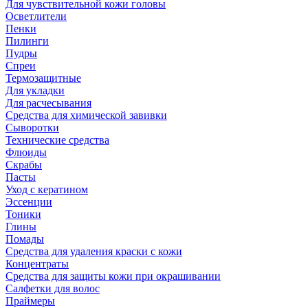
Для чувствительной кожи головы
Осветлители
Пенки
Пилинги
Пудры
Спреи
Термозащитные
Для укладки
Для расчесывания
Средства для химической завивки
Сыворотки
Технические средства
Флюиды
Скрабы
Пасты
Уход с кератином
Эссенции
Тоники
Глины
Помады
Средства для удаления краски с кожи
Концентраты
Средства для защиты кожи при окрашивании
Салфетки для волос
Праймеры