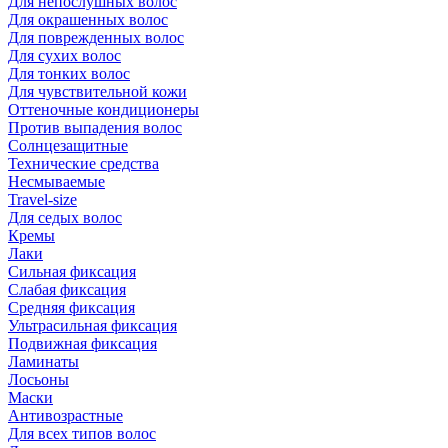
Для непослушных волос
Для окрашенных волос
Для поврежденных волос
Для сухих волос
Для тонких волос
Для чувствительной кожи
Оттеночные кондиционеры
Против выпадения волос
Солнцезащитные
Технические средства
Несмываемые
Travel-size
Для седых волос
Кремы
Лаки
Сильная фиксация
Слабая фиксация
Средняя фиксация
Ультрасильная фиксация
Подвижная фиксация
Ламинаты
Лосьоны
Маски
Антивозрастные
Для всех типов волос