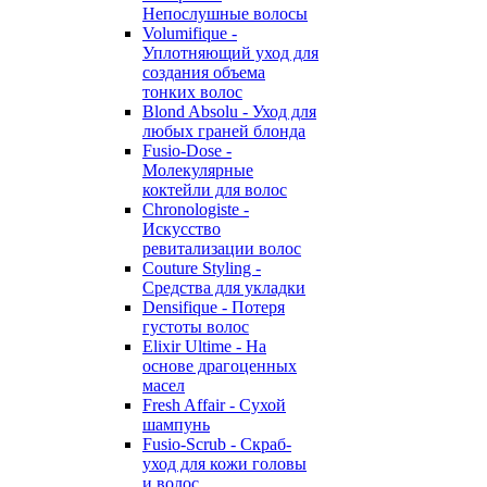
Непослушные волосы
Volumifique -
Уплотняющий уход для
создания объема
тонких волос
Blond Absolu - Уход для
любых граней блонда
Fusio-Dose -
Молекулярные
коктейли для волос
Chronologiste -
Искусство
ревитализации волос
Couture Styling -
Средства для укладки
Densifique - Потеря
густоты волос
Elixir Ultime - На
основе драгоценных
масел
Fresh Affair - Сухой
шампунь
Fusio-Scrub - Скраб-
уход для кожи головы
и волос