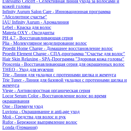
Estessimo Celcert - Селективная линия ухода за волосами и
кожей головы
Infinity Aurum Salon Care - Инновационная программа
"Абсолютное счастье"
IAU Infinity Aurum - Аромалиния
Lebel - Краска для волос
Materia OXY - Оксиданты
PH 4.7 - Восстанавливающая серия
Plia - Молекулярное моделирование волос
Proedit Home Charge - Домашнее восстановление волос
Proedit Element Charge - СПА-программа "Счастье для волос"
Hair Skin Relaxing - SPA-Программа "Здоровая кожа головы"
Proscenia - Восстанавливающая серия для окрашенных волос
THEO - Уход для мужчин
Trie - Линия для укладки с протеинами шелка и жемчуга
Trie Tuner - Линия для базовой укладки с протеинами шелка и
жемчуга
Viege - Антивозростная органическая серия
Locor Serum Color - Восстановление волос во время
окрашивания
One - Премиум уход
Luviona - Окрашивание и anti-age уход
Moii - Средства для волос и рук
Rufor - Бережное выпрямление волос
Londa (Германия)