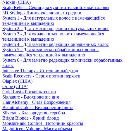
Nioxin (США)
Scalp Relief - Серия для чувствительной кожи головы
3D Styling - Линия укладочных средств
System 1 - Для натуральных волос с намечающейся
тенденцией к выпадению
System 2 - Для заметно редеющих натуральных волос
System 3 - Для окрашенных волос с намечающейся
тенденцией к выпадению
System 4 - Для заметно редеющих окрашенных волос
System 5 - Для химически обработанных волос с
намечающейся тенденцией к выпадению
System 6 - Для заметно редеющих химически обработанных
волос
Intensive Therapy - Интенсивный уход
Scalp Recovery - Серия против перхоти
Olaplex (США)
Oribe (США)
Gold Lust - Роскошь золота
Signature - Вдохновение дня
Hair Alchemy - Сила Возрождения
Beautiful Color - Великолепие цвета
Silverati - Благородство серебра
Bright Blonde - Яркий блонд
Moisture and Control - Источник красоты
Magnificent Volume - Магия объема