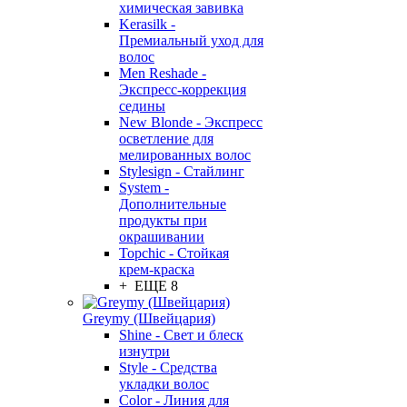
химическая завивка
Kerasilk -
Премиальный уход для
волос
Men Reshade -
Экспресс-коррекция
седины
New Blonde - Экспресс
осветление для
мелированных волос
Stylesign - Стайлинг
System -
Дополнительные
продукты при
окрашивании
Topchic - Стойкая
крем-краска
+ ЕЩЕ 8
Greymy (Швейцария)
Shine - Свет и блеск
изнутри
Style - Средства
укладки волос
Color - Линия для