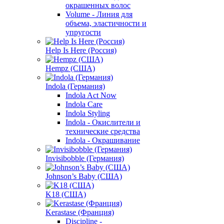
окрашенных волос
Volume - Линия для
объема, эластичности и
упругости
Help Is Here (Россия)
Hempz (США)
Indola (Германия)
Indola Act Now
Indola Care
Indola Styling
Indola - Окислители и
технические средства
Indola - Окрашивание
Invisibobble (Германия)
Johnson’s Baby (США)
K18 (США)
Kerastase (Франция)
Discipline -