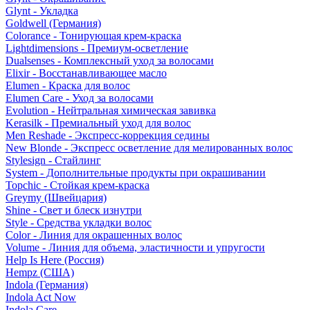
Glynt - Укладка
Goldwell (Германия)
Colorance - Тонирующая крем-краска
Lightdimensions - Премиум-осветление
Dualsenses - Комплексный уход за волосами
Elixir - Восстанавливающее масло
Elumen - Краска для волос
Elumen Care - Уход за волосами
Evolution - Нейтральная химическая завивка
Kerasilk - Премиальный уход для волос
Men Reshade - Экспресс-коррекция седины
New Blonde - Экспресс осветление для мелированных волос
Stylesign - Стайлинг
System - Дополнительные продукты при окрашивании
Topchic - Стойкая крем-краска
Greymy (Швейцария)
Shine - Свет и блеск изнутри
Style - Средства укладки волос
Color - Линия для окрашенных волос
Volume - Линия для объема, эластичности и упругости
Help Is Here (Россия)
Hempz (США)
Indola (Германия)
Indola Act Now
Indola Care