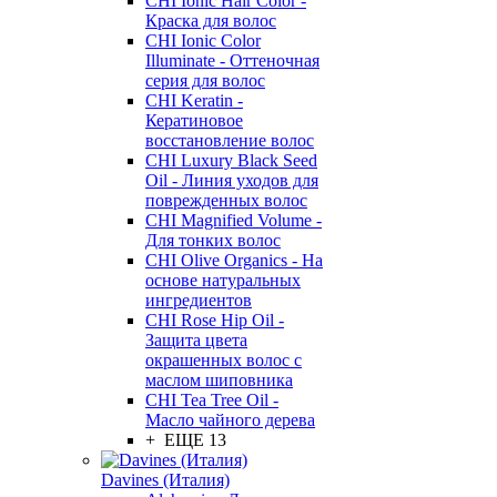
CHI Ionic Hair Color -
Краска для волос
CHI Ionic Color
Illuminate - Оттеночная
серия для волос
CHI Keratin -
Кератиновое
восстановление волос
CHI Luxury Black Seed
Oil - Линия уходов для
поврежденных волос
CHI Magnified Volume -
Для тонких волос
CHI Olive Organics - На
основе натуральных
ингредиентов
CHI Rose Hip Oil -
Защита цвета
окрашенных волос с
маслом шиповника
CHI Tea Tree Oil -
Масло чайного дерева
+ ЕЩЕ 13
Davines (Италия)