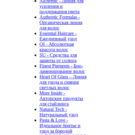
Alchemic - Линия для
усиления и
поддержания цвета
Authentic Formulas -
Органическая линия
для волос
Essential Haircare -
Eжедневный уход
OI - Абсолютная
красота волос
SU - Средства для
защиты от солнца
Finest Pigments - Био-
ламинирование волос
Heart Of Glass – Линия
для ухода и сияния
светлых волос
More Inside -
Авторские продукты
для стайлинга
Natural Tech -
Натуральный уход
Pasta & Love -
Идеальное бритье и
уход за бородой