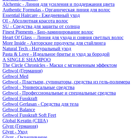
Alchemic - Линия для усиления и поддержания цвета
Authentic Formulas - Органическая линия для волос
Essential Haircare - Eжедневный уход
OI - Абсолютная красота волос
SU - Средства для защиты от солнца
Finest Pigments - Био-ламинирование волос
Heart Of Glass – Линия для ухода и сияния светлых волос
More Inside - Авторские продукты для стайлинга
Natural Tech - Натуральный уход
Pasta & Love - Идеальное бритье и уход за бородой
A SINGLE SHAMPOO
The Circle Chronicles - Маски с мгновенным эффектом
Gehwol (Германия)
Gehwol Med
Gehwol - Пластыри, супинаторы, средства из гель-полимера
Gehwol - Универсальные средства
Gehwol - Профессиональные и специальные средства
Gehwol Fusskraft
Gehwol Gerlasan - Средства для тела
Gehwol Balance
Gehwol Fusskraft Soft Feet
Global Keratin (США)
Glynt (Германия)
Glynt - Уход
Glynt - Окрашивание