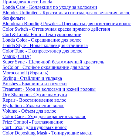
Принадлежности Londa
Londa Care - Коллекция по уходу за волосами
Blondes Unlimited - Креативная система для осветления волос
без фольги
Blondoran Blonding Powder - Препараты для осветления волос
Color Switch - Оттеночная краска прямого действия
Curl & Londa Form - Текстурирование
Londa Color - Окрашивание для волос
Londa Style - Новая коллекция стайлинга
Color Tune - Экспресс-тонер для волос
Matrix (США)
Super Sync - Щелочной безаммиачный краситель
SoColor - Стойкое окрашивание для волос
Moroccanoil (Израиль)
Styling - Стайлинг и укладка
Brushes - Брашинги и расчески
Treatment - Уход за волосами и кожей головы
Dry Shampoo - Сухие шампуни
Repair - Восстановление волос
Hydration - Увлажнение волос
Volume - Объем для волос
Color Care - Уход для окрашенных волос
Frizz Control - Разглаживание
Curl - Уход для кудрявых волос
Color Depositing Mask - Тонирующие маски