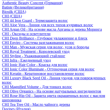
Authentic Beauty Concept (Германия)
Batiste (Великобритания)
Biosilk (США)
CHI (США)
CHI 44 Iron Guard - Термозащита волос
CHI Aloe Vera - Линия для всех типов кудрявых волос
CHI Argan Oil - На основе масла Арганы и дерева Моринга
CHI - Оксиды и осветлители
CHI Deep Brilliance - Глубокое увлажнение и блеск
CHI Enviro - Система разглаживания волос
CHI Man - Мужская серия для волос, усов и бороды
CHI Royal Treatment - Королевский уход
CHI Styling - Ухаживающий стайлинг
CHI Infra - Ежедневный уход
CHI Ionic Hair Color - Краска для волос
CHI Ionic Color Illuminate - Оттеночная серия для волос
CHI Keratin - Кератиновое восстановление волос
CHI Luxury Black Seed Oil - Линия уходов для поврежденных
волос
CHI Magnified Volume - Для тонких волос
CHI Olive Organics - На основе натуральных ингредиентов
CHI Rose Hip Oil - Защита цвета окрашенных волос с маслом
шиповника
CHI Tea Tree Oil - Масло чайного дерева
Davines (Италия)