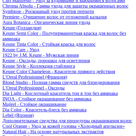
Curl Manifesto - Уход за кудрявыми и вьющимися волосами
Chroma Absolu - Гамма ухода для защиты окрашенных волос
Symbiose - Роскошный уход против перхоти
Premiere - Очищение волос от отложений кальция
Aura Botanica - Органическая линия ухода
Keune (Голландия)
Keune Semi Color - Полуперманентная краска для волос без
аммиака
Keune Tinta Color - Стойкая краска для волос
Keune Care - Уход
1922 by J.M. Keune - Мужская линия
Keune - Оксиды, порошки для осветления
Keune Style - Коллекция стайлинга
Keune Color Chameleon - Красители прямого действия
L'Oreal Professionnel (Франция)
Blond Studio - Полная гамма средств для блондирования
L'Oreal Professionnel - Оксиды
Dia Light - Кислотный краситель тон в тон без аммиака
INOA - Стойкое окрашивание без аммиака
Majirel - Стойкое окрашивание
Dia Color - Краситель-блеск без аммиака
Lebel (Япония)
Дополнительные средства для процедуры окрашивания волос
Cool Orange - Уход за кожей головы «Холодный апельсин»
Natural Hair - На основе натуральных экстрактов