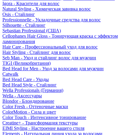
Igora - Красители для волос
Natural Styling - Химическая завивка волос
Osis - Стайлинг
Professionnelle - Укладочные средства для волос
Silhouette - Стайлинг
Sebastian Professional (США)
Cellophanes Hair Gloss - Тонирующая краска с эффектом
ламинирования
Hair Care - Профессиональный уход для волос
Hair Styling - Стайлинг для волос
Seb Man - Уход и стайлинг волос для мужчин
TIGI (Великобритания)
Bed Head for Men - Уход за волосами для мужчин
Catwalk
Bed Head Care - Уходы
Bed Head Style - Стайлинг
Wella Professionals (Германия)
Wella - Аксессуары
Blondor - Блондирование
Color Fresh - Оттеночные маски
ColorMotion - Сила и цвет
Color Touch - Интенсивное тонирование
Creatine+ - Трансформация текстуры
EIMI Styling - Настроение вашего стиля
Elements - Натуральная линия ухода за волосами