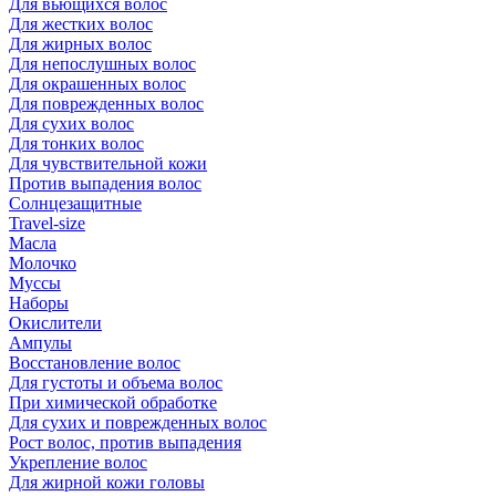
Для вьющихся волос
Для жестких волос
Для жирных волос
Для непослушных волос
Для окрашенных волос
Для поврежденных волос
Для сухих волос
Для тонких волос
Для чувствительной кожи
Против выпадения волос
Солнцезащитные
Travel-size
Масла
Молочко
Муссы
Наборы
Окислители
Ампулы
Восстановление волос
Для густоты и объема волос
При химической обработке
Для сухих и поврежденных волос
Рост волос, против выпадения
Укрепление волос
Для жирной кожи головы