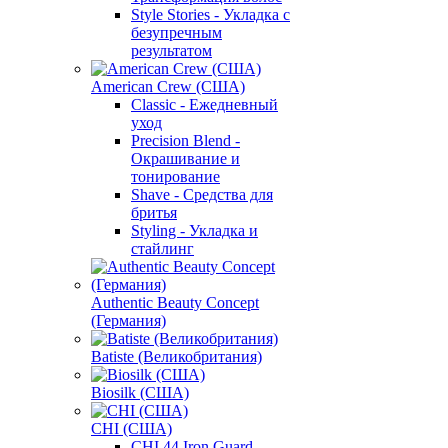
Style Stories - Укладка с
безупречным
результатом
American Crew (США)
Classic - Ежедневный
уход
Precision Blend -
Окрашивание и
тонирование
Shave - Средства для
бритья
Styling - Укладка и
стайлинг
Authentic Beauty Concept
(Германия)
Batiste (Великобритания)
Biosilk (США)
CHI (США)
CHI 44 Iron Guard -