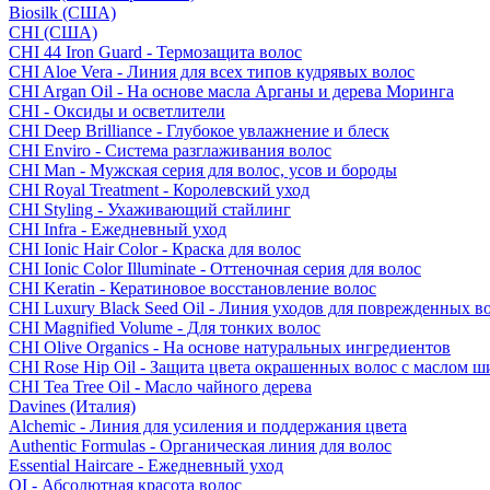
Biosilk (США)
CHI (США)
CHI 44 Iron Guard - Термозащита волос
CHI Aloe Vera - Линия для всех типов кудрявых волос
CHI Argan Oil - На основе масла Арганы и дерева Моринга
CHI - Оксиды и осветлители
CHI Deep Brilliance - Глубокое увлажнение и блеск
CHI Enviro - Система разглаживания волос
CHI Man - Мужская серия для волос, усов и бороды
CHI Royal Treatment - Королевский уход
CHI Styling - Ухаживающий стайлинг
CHI Infra - Ежедневный уход
CHI Ionic Hair Color - Краска для волос
CHI Ionic Color Illuminate - Оттеночная серия для волос
CHI Keratin - Кератиновое восстановление волос
CHI Luxury Black Seed Oil - Линия уходов для поврежденных в
CHI Magnified Volume - Для тонких волос
CHI Olive Organics - На основе натуральных ингредиентов
CHI Rose Hip Oil - Защита цвета окрашенных волос с маслом 
CHI Tea Tree Oil - Масло чайного дерева
Davines (Италия)
Alchemic - Линия для усиления и поддержания цвета
Authentic Formulas - Органическая линия для волос
Essential Haircare - Eжедневный уход
OI - Абсолютная красота волос