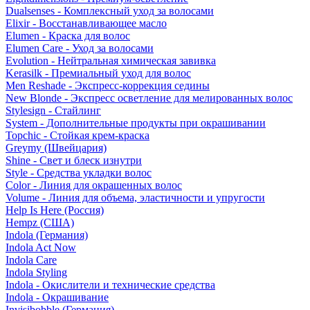
Dualsenses - Комплексный уход за волосами
Elixir - Восстанавливающее масло
Elumen - Краска для волос
Elumen Care - Уход за волосами
Evolution - Нейтральная химическая завивка
Kerasilk - Премиальный уход для волос
Men Reshade - Экспресс-коррекция седины
New Blonde - Экспресс осветление для мелированных волос
Stylesign - Стайлинг
System - Дополнительные продукты при окрашивании
Topchic - Стойкая крем-краска
Greymy (Швейцария)
Shine - Свет и блеск изнутри
Style - Средства укладки волос
Color - Линия для окрашенных волос
Volume - Линия для объема, эластичности и упругости
Help Is Here (Россия)
Hempz (США)
Indola (Германия)
Indola Act Now
Indola Care
Indola Styling
Indola - Окислители и технические средства
Indola - Окрашивание
Invisibobble (Германия)