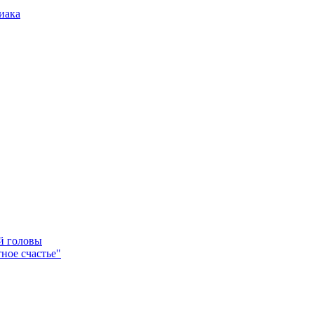
иака
ей головы
ное счастье"