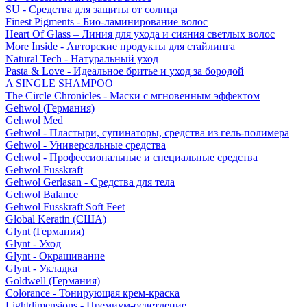
SU - Средства для защиты от солнца
Finest Pigments - Био-ламинирование волос
Heart Of Glass – Линия для ухода и сияния светлых волос
More Inside - Авторские продукты для стайлинга
Natural Tech - Натуральный уход
Pasta & Love - Идеальное бритье и уход за бородой
A SINGLE SHAMPOO
The Circle Chronicles - Маски с мгновенным эффектом
Gehwol (Германия)
Gehwol Med
Gehwol - Пластыри, супинаторы, средства из гель-полимера
Gehwol - Универсальные средства
Gehwol - Профессиональные и специальные средства
Gehwol Fusskraft
Gehwol Gerlasan - Средства для тела
Gehwol Balance
Gehwol Fusskraft Soft Feet
Global Keratin (США)
Glynt (Германия)
Glynt - Уход
Glynt - Окрашивание
Glynt - Укладка
Goldwell (Германия)
Colorance - Тонирующая крем-краска
Lightdimensions - Премиум-осветление