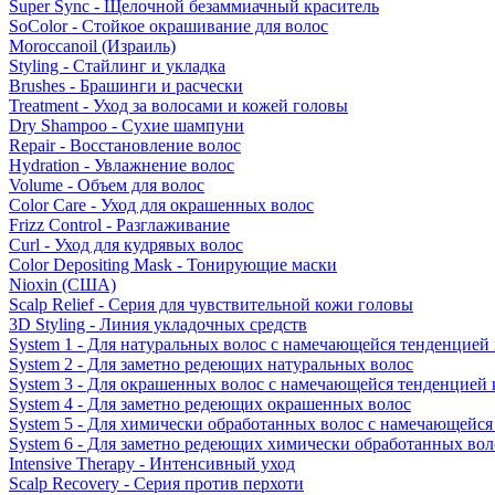
Super Sync - Щелочной безаммиачный краситель
SoColor - Стойкое окрашивание для волос
Moroccanoil (Израиль)
Styling - Стайлинг и укладка
Brushes - Брашинги и расчески
Treatment - Уход за волосами и кожей головы
Dry Shampoo - Сухие шампуни
Repair - Восстановление волос
Hydration - Увлажнение волос
Volume - Объем для волос
Color Care - Уход для окрашенных волос
Frizz Control - Разглаживание
Curl - Уход для кудрявых волос
Color Depositing Mask - Тонирующие маски
Nioxin (США)
Scalp Relief - Серия для чувствительной кожи головы
3D Styling - Линия укладочных средств
System 1 - Для натуральных волос с намечающейся тенденцией
System 2 - Для заметно редеющих натуральных волос
System 3 - Для окрашенных волос с намечающейся тенденцией
System 4 - Для заметно редеющих окрашенных волос
System 5 - Для химически обработанных волос с намечающейс
System 6 - Для заметно редеющих химически обработанных вол
Intensive Therapy - Интенсивный уход
Scalp Recovery - Серия против перхоти