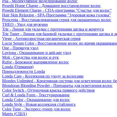
Plia - Молекулярное моделирование волос
Proedit Home Charge - Домашнее восстановление волос
Proedit Element Charge - СПА-программа "Счастье для волос"
Hair Skin Relaxing - SPA-Программа "Здоровая кожа головы"
Proscenia - Восстанавливающая серия для окрашенных волос
THEO - Уход для мужчин
Trie - Линия для укладки с протеинами шелка и жемчуга
Trie Tuner - Линия для базовой укладки с протеинами шелка и 
Viege - Антивозростная органическая серия
Locor Serum Color - Восстановление волос во время окрашиван
One - Премиум уход
Luviona - Окрашивание и anti-age уход
Moii - Средства для волос и рук
Rufor - Бережное выпрямление волос
Londa (Германия)
Принадлежности Londa
Londa Care - Коллекция по уходу за волосами
Blondes Unlimited - Креативная система для осветления волос б
Blondoran Blonding Powder - Препараты для осветления волос
Color Switch - Оттеночная краска прямого действия
Curl & Londa Form - Текстурирование
Londa Color - Окрашивание для волос
Londa Style - Новая коллекция стайлинга
Color Tune - Экспресс-тонер для волос
Matrix (США)