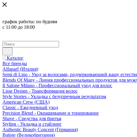
график работы:
по будням
с 11:00 до 18:00
Каталог
Все бренды
Alfaparf (Италия)
Semi di Lino - Уход за волосами, подчеркивающий вашу естест
Blends Of Many - Линия профессиональных продуктов для муж
Il Salone Milano - Профессиональный уход для волос
Lisse Design - Трансформация волос
Style Stories - Укладка с безупречным результатом
American Crew (США)
Classic - Ежедневный уход
Precision Blend - Окрашивание и тонирование
Shave - Средства для бритья
Styling - Укладка и стайлинг
Authentic Beauty Concept (Германия)
Batiste (Великобритания)