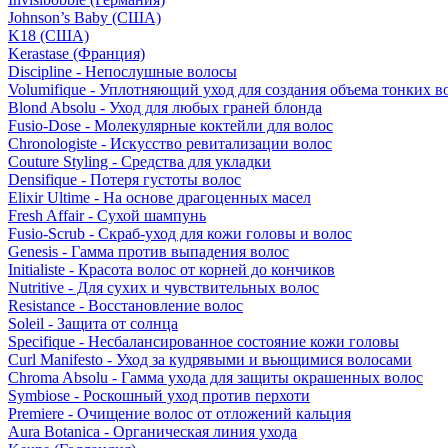
Johnson’s Baby (США)
K18 (США)
Kerastase (Франция)
Discipline - Непослушные волосы
Volumifique - Уплотняющий уход для создания объема тонких в
Blond Absolu - Уход для любых граней блонда
Fusio-Dose - Молекулярные коктейли для волос
Chronologiste - Искусство ревитализации волос
Couture Styling - Средства для укладки
Densifique - Потеря густоты волос
Elixir Ultime - На основе драгоценных масел
Fresh Affair - Сухой шампунь
Fusio-Scrub - Скраб-уход для кожи головы и волос
Genesis - Гамма против выпадения волос
Initialiste - Красота волос от корней до кончиков
Nutritive - Для сухих и чувствительных волос
Resistance - Восстановление волос
Soleil - Защита от солнца
Specifique - Несбалансированное состояние кожи головы
Curl Manifesto - Уход за кудрявыми и вьющимися волосами
Chroma Absolu - Гамма ухода для защиты окрашенных волос
Symbiose - Роскошный уход против перхоти
Premiere - Очищение волос от отложений кальция
Aura Botanica - Органическая линия ухода