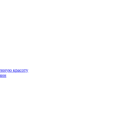
венную красоту
чин