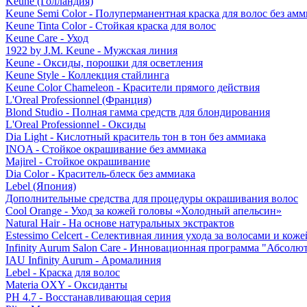
Keune (Голландия)
Keune Semi Color - Полуперманентная краска для волос без амм
Keune Tinta Color - Стойкая краска для волос
Keune Care - Уход
1922 by J.M. Keune - Мужская линия
Keune - Оксиды, порошки для осветления
Keune Style - Коллекция стайлинга
Keune Color Chameleon - Красители прямого действия
L'Oreal Professionnel (Франция)
Blond Studio - Полная гамма средств для блондирования
L'Oreal Professionnel - Оксиды
Dia Light - Кислотный краситель тон в тон без аммиака
INOA - Стойкое окрашивание без аммиака
Majirel - Стойкое окрашивание
Dia Color - Краситель-блеск без аммиака
Lebel (Япония)
Дополнительные средства для процедуры окрашивания волос
Cool Orange - Уход за кожей головы «Холодный апельсин»
Natural Hair - На основе натуральных экстрактов
Estessimo Celcert - Селективная линия ухода за волосами и кож
Infinity Aurum Salon Care - Инновационная программа "Абсолют
IAU Infinity Aurum - Аромалиния
Lebel - Краска для волос
Materia OXY - Оксиданты
PH 4.7 - Восстанавливающая серия