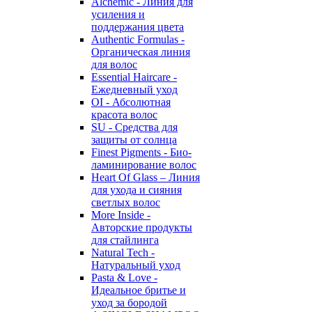
Alchemic - Линия для
усиления и
поддержания цвета
Authentic Formulas -
Органическая линия
для волос
Essential Haircare -
Eжедневный уход
OI - Абсолютная
красота волос
SU - Средства для
защиты от солнца
Finest Pigments - Био-
ламинирование волос
Heart Of Glass – Линия
для ухода и сияния
светлых волос
More Inside -
Авторские продукты
для стайлинга
Natural Tech -
Натуральный уход
Pasta & Love -
Идеальное бритье и
уход за бородой