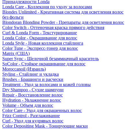
Принадлежности Londa
Londa Care - Коллекция по уходу за волосами
Blondes Unlimited - Креативная система для осветления волос
без фольги
Blondoran Blonding Powder - Препараты для осветления волос
Color Switch - Оттеночная краска прямого действия
Curl & Londa Form - Текстурирование
Londa Color - Окрашивание для волос
Londa Style - Новая коллекция стайлинга
Color Tune - Экспресс-тонер для волос
Matrix (США)
Super Sync - Щелочной безаммиачный краситель
SoColor - Стойкое окрашивание для волос
Moroccanoil (Израиль)
Styling - Стайлинг и укладка
Brushes - Брашинги и расчески
Treatment - Уход за волосами и кожей головы
Dry Shampoo - Сухие шампуни
Repair - Восстановление волос
Hydration - Увлажнение волос
Volume - Объем для волос
Color Care - Уход для окрашенных волос
Frizz Control - Разглаживание
Curl - Уход для кудрявых волос
Color Depositing Mask - Тонирующие маски