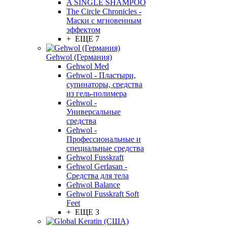
A SINGLE SHAMPOO
The Circle Chronicles -
Маски с мгновенным
эффектом
+ ЕЩЕ 7
Gehwol (Германия)
Gehwol Med
Gehwol - Пластыри,
супинаторы, средства
из гель-полимера
Gehwol -
Универсальные
средства
Gehwol -
Профессиональные и
специальные средства
Gehwol Fusskraft
Gehwol Gerlasan -
Средства для тела
Gehwol Balance
Gehwol Fusskraft Soft
Feet
+ ЕЩЕ 3