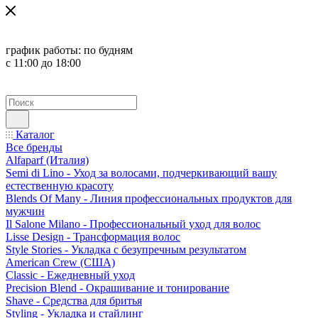
график работы:
по будням
с 11:00 до 18:00
Каталог
Все бренды
Alfaparf (Италия)
Semi di Lino - Уход за волосами, подчеркивающий вашу
естественную красоту
Blends Of Many - Линия профессиональных продуктов для
мужчин
Il Salone Milano - Профессиональный уход для волос
Lisse Design - Трансформация волос
Style Stories - Укладка с безупречным результатом
American Crew (США)
Classic - Ежедневный уход
Precision Blend - Окрашивание и тонирование
Shave - Средства для бритья
Styling - Укладка и стайлинг