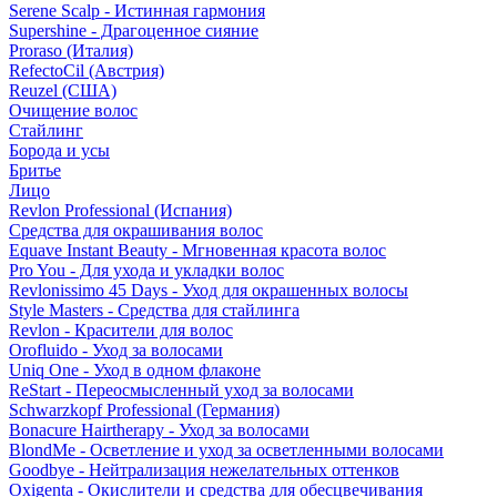
Serene Scalp - Истинная гармония
Supershine - Драгоценное сияние
Proraso (Италия)
RefectoCil (Австрия)
Reuzel (США)
Очищение волос
Стайлинг
Борода и усы
Бритье
Лицо
Revlon Professional (Испания)
Средства для окрашивания волос
Equave Instant Beauty - Мгновенная красота волос
Pro You - Для ухода и укладки волос
Revlonissimo 45 Days - Уход для окрашенных волосы
Style Masters - Средства для стайлинга
Revlon - Красители для волос
Orofluido - Уход за волосами
Uniq One - Уход в одном флаконе
ReStart - Переосмысленный уход за волосами
Schwarzkopf Professional (Германия)
Bonacure Hairtherapy - Уход за волосами
BlondMe - Осветление и уход за осветленными волосами
Goodbye - Нейтрализация нежелательных оттенков
Oxigenta - Окислители и средства для обесцвечивания