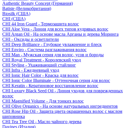
Authentic Beauty Concept (Германия)
Batiste (Великобритания)
Biosilk (США)
CHI (США)
CHI 44 Iron Guard - Термозащита волос
CHI Aloe Vera - Линия для всех типов кудрявых волос
CHI Argan Oil - На основе масла Арганы и дерева Моринга
CHI - Оксиды и осветлители
CHI Deep Brilliance - Глубокое увлажнение и блеск
CHI Enviro - Система разглаживания волос
CHI Man - Мужская серия для волос, усов и бороды
CHI Royal Treatment - Королевский уход
CHI Styling - Ухаживающий стайлинг
CHI Infra - Ежедневный уход
CHI Ionic Hair Color - Краска для волос
CHI Ionic Color Illuminate - Оттеночная серия для волос
CHI Keratin - Кератиновое восстановление волос
CHI Luxury Black Seed Oil - Линия уходов для поврежденных
волос
CHI Magnified Volume - Для тонких волос
CHI Olive Organics - На основе натуральных ингредиентов
CHI Rose Hip Oil - Защита цвета окрашенных волос с маслом
шиповника
CHI Tea Tree Oil - Масло чайного дерева
Davines (Италия)