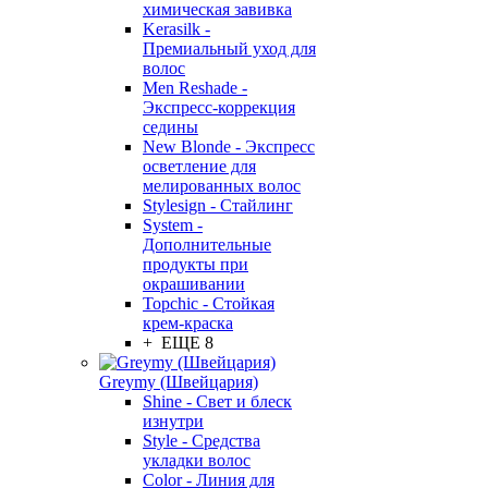
химическая завивка
Kerasilk -
Премиальный уход для
волос
Men Reshade -
Экспресс-коррекция
седины
New Blonde - Экспресс
осветление для
мелированных волос
Stylesign - Стайлинг
System -
Дополнительные
продукты при
окрашивании
Topchic - Стойкая
крем-краска
+ ЕЩЕ 8
Greymy (Швейцария)
Shine - Свет и блеск
изнутри
Style - Средства
укладки волос
Color - Линия для