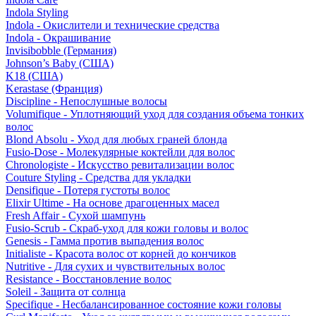
Indola Styling
Indola - Окислители и технические средства
Indola - Окрашивание
Invisibobble (Германия)
Johnson’s Baby (США)
K18 (США)
Kerastase (Франция)
Discipline - Непослушные волосы
Volumifique - Уплотняющий уход для создания объема тонких
волос
Blond Absolu - Уход для любых граней блонда
Fusio-Dose - Молекулярные коктейли для волос
Chronologiste - Искусство ревитализации волос
Couture Styling - Средства для укладки
Densifique - Потеря густоты волос
Elixir Ultime - На основе драгоценных масел
Fresh Affair - Сухой шампунь
Fusio-Scrub - Скраб-уход для кожи головы и волос
Genesis - Гамма против выпадения волос
Initialiste - Красота волос от корней до кончиков
Nutritive - Для сухих и чувствительных волос
Resistance - Восстановление волос
Soleil - Защита от солнца
Specifique - Несбалансированное состояние кожи головы