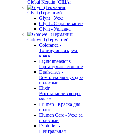
Global Keratin (США)
Glynt (Германия)
Glynt - Уход
Glynt - Окрашивание
Glynt - Укладка
Goldwell (Германия)
Colorance -
Тонирующая крем-
краска
Lightdimensions -
Премиум-осветление
Dualsenses -
Комплексный уход за
волосами
Elixir -
Восстанавливающее
масло
Elumen - Краска для
волос
Elumen Care - Уход за
волосами
Evolution -
Нейтральная