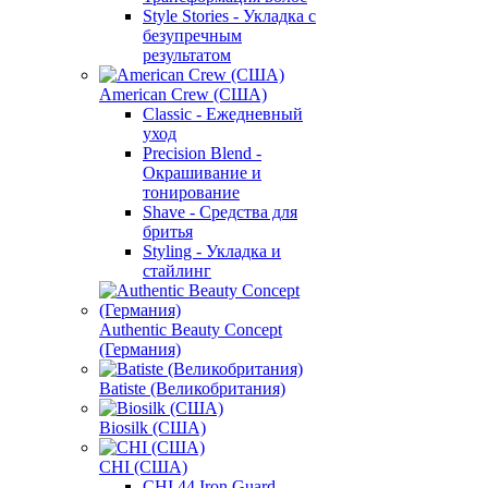
Style Stories - Укладка с
безупречным
результатом
American Crew (США)
Classic - Ежедневный
уход
Precision Blend -
Окрашивание и
тонирование
Shave - Средства для
бритья
Styling - Укладка и
стайлинг
Authentic Beauty Concept
(Германия)
Batiste (Великобритания)
Biosilk (США)
CHI (США)
CHI 44 Iron Guard -