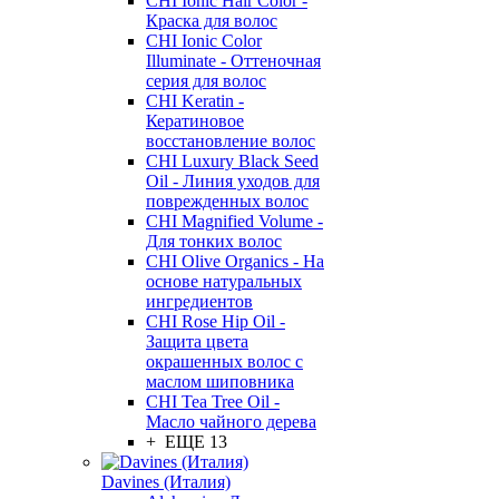
CHI Ionic Hair Color -
Краска для волос
CHI Ionic Color
Illuminate - Оттеночная
серия для волос
CHI Keratin -
Кератиновое
восстановление волос
CHI Luxury Black Seed
Oil - Линия уходов для
поврежденных волос
CHI Magnified Volume -
Для тонких волос
CHI Olive Organics - На
основе натуральных
ингредиентов
CHI Rose Hip Oil -
Защита цвета
окрашенных волос с
маслом шиповника
CHI Tea Tree Oil -
Масло чайного дерева
+ ЕЩЕ 13
Davines (Италия)