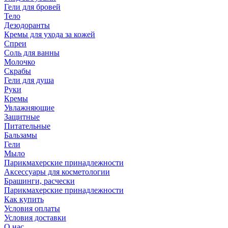
Гели для бровей
Тело
Дезодоранты
Кремы для ухода за кожей
Спреи
Соль для ванны
Молочко
Скрабы
Гели для душа
Руки
Кремы
Увлажняющие
Защитные
Питательные
Бальзамы
Гели
Мыло
Парикмахерские принадлежности
Аксессуары для косметологии
Брашинги, расчески
Парикмахерские принадлежности
Как купить
Условия оплаты
Условия доставки
О нас