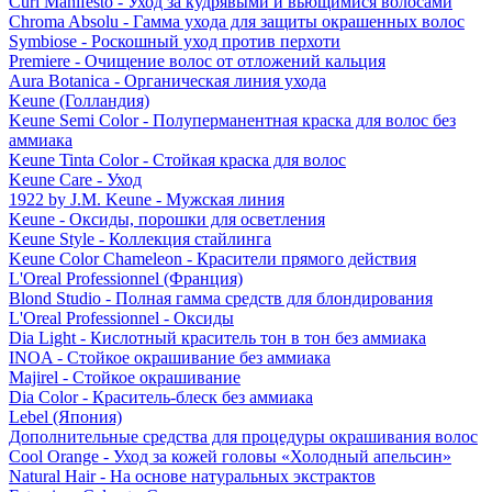
Curl Manifesto - Уход за кудрявыми и вьющимися волосами
Chroma Absolu - Гамма ухода для защиты окрашенных волос
Symbiose - Роскошный уход против перхоти
Premiere - Очищение волос от отложений кальция
Aura Botanica - Органическая линия ухода
Keune (Голландия)
Keune Semi Color - Полуперманентная краска для волос без
аммиака
Keune Tinta Color - Стойкая краска для волос
Keune Care - Уход
1922 by J.M. Keune - Мужская линия
Keune - Оксиды, порошки для осветления
Keune Style - Коллекция стайлинга
Keune Color Chameleon - Красители прямого действия
L'Oreal Professionnel (Франция)
Blond Studio - Полная гамма средств для блондирования
L'Oreal Professionnel - Оксиды
Dia Light - Кислотный краситель тон в тон без аммиака
INOA - Стойкое окрашивание без аммиака
Majirel - Стойкое окрашивание
Dia Color - Краситель-блеск без аммиака
Lebel (Япония)
Дополнительные средства для процедуры окрашивания волос
Cool Orange - Уход за кожей головы «Холодный апельсин»
Natural Hair - На основе натуральных экстрактов