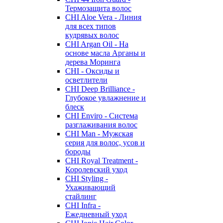
Термозащита волос
CHI Aloe Vera - Линия
для всех типов
кудрявых волос
CHI Argan Oil - На
основе масла Арганы и
дерева Моринга
CHI - Оксиды и
осветлители
CHI Deep Brilliance -
Глубокое увлажнение и
блеск
CHI Enviro - Система
разглаживания волос
CHI Man - Мужская
серия для волос, усов и
бороды
CHI Royal Treatment -
Королевский уход
CHI Styling -
Ухаживающий
стайлинг
CHI Infra -
Ежедневный уход