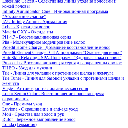
Estessimo Celcert - Селективная линия ухода за волосами и
кожей головы
Infinity Aurum Salon Care - Инновационная программа
"Абсолютное счастье"
IAU Infinity Aurum - Аромалиния
Lebel - Краска для волос
Materia OXY - Оксиданты
PH 4.7 - Восстанавливающая серия
Plia - Молекулярное моделирование волос
Proedit Home Charge - Домашнее восстановление волос
Proedit Element Charge - СПА-программа "Счастье для волос"
Hair Skin Relaxing - SPA-Программа "Здоровая кожа головы"
Proscenia - Восстанавливающая серия для окрашенных волос
THEO - Уход для мужчин
Trie - Линия для укладки с протеинами шелка и жемчуга
Trie Tuner - Линия для базовой укладки с протеинами шелка и
жемчуга
Viege - Антивозростная органическая серия
Locor Serum Color - Восстановление волос во время
окрашивания
One - Премиум уход
Luviona - Окрашивание и anti-age уход
Moii - Средства для волос и рук
Rufor - Бережное выпрямление волос
Londa (Германия)