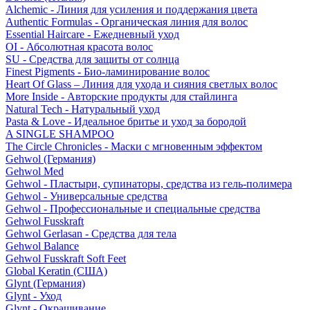
Alchemic - Линия для усиления и поддержания цвета
Authentic Formulas - Органическая линия для волос
Essential Haircare - Eжедневный уход
OI - Абсолютная красота волос
SU - Средства для защиты от солнца
Finest Pigments - Био-ламинирование волос
Heart Of Glass – Линия для ухода и сияния светлых волос
More Inside - Авторские продукты для стайлинга
Natural Tech - Натуральный уход
Pasta & Love - Идеальное бритье и уход за бородой
A SINGLE SHAMPOO
The Circle Chronicles - Маски с мгновенным эффектом
Gehwol (Германия)
Gehwol Med
Gehwol - Пластыри, супинаторы, средства из гель-полимера
Gehwol - Универсальные средства
Gehwol - Профессиональные и специальные средства
Gehwol Fusskraft
Gehwol Gerlasan - Средства для тела
Gehwol Balance
Gehwol Fusskraft Soft Feet
Global Keratin (США)
Glynt (Германия)
Glynt - Уход
Glynt - Окрашивание