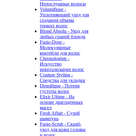
Непослушные волосы
Volumifique -
Уплотняющий уход для
создания объема
тонких волос
Blond Absolu - Уход для
любых граней блонда
Fusio-Dose -
Молекулярные
коктейли для волос
Chronologiste -
Искусство
ревитализации волос
Couture Styling -
Средства для укладки
Densifique - Потеря
густоты волос
Elixir Ultime - На
основе драгоценных
масел
Fresh Affair - Сухой
шампунь
Fusio-Scrub - Скраб-
уход для кожи головы
и волос