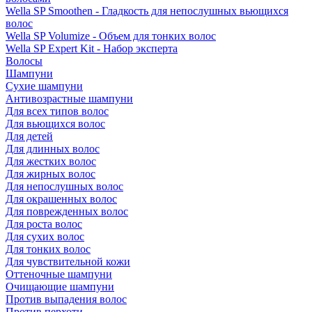
Wella SP Smoothen - Гладкость для непослушных вьющихся
волос
Wella SP Volumize - Объем для тонких волос
Wella SP Expert Kit - Набор эксперта
Волосы
Шампуни
Сухие шампуни
Антивозрастные шампуни
Для всех типов волос
Для вьющихся волос
Для детей
Для длинных волос
Для жестких волос
Для жирных волос
Для непослушных волос
Для окрашенных волос
Для поврежденных волос
Для роста волос
Для сухих волос
Для тонких волос
Для чувствительной кожи
Оттеночные шампуни
Очищающие шампуни
Против выпадения волос
Против перхоти