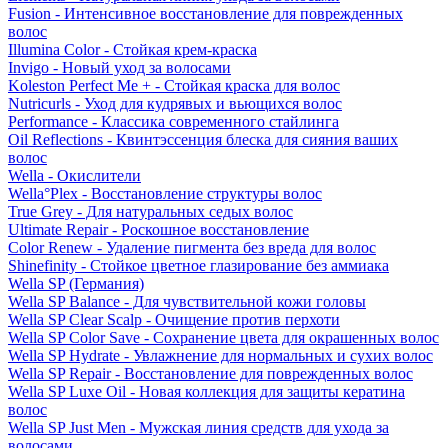
Fusion - Интенсивное восстановление для поврежденных
волос
Illumina Color - Стойкая крем-краска
Invigo - Новый уход за волосами
Koleston Perfect Me + - Стойкая краска для волос
Nutricurls - Уход для кудрявых и вьющихся волос
Performance - Классика современного стайлинга
Oil Reflections - Квинтэссенция блеска для сияния ваших
волос
Wella - Окислители
Wella°Plex - Восстановление структуры волос
True Grey - Для натуральных седых волос
Ultimate Repair - Роскошное восстановление
Color Renew - Удаление пигмента без вреда для волос
Shinefinity - Стойкое цветное глазирование без аммиака
Wella SP (Германия)
Wella SP Balance - Для чувствительной кожи головы
Wella SP Clear Scalp - Очищение против перхоти
Wella SP Color Save - Сохранение цвета для окрашенных волос
Wella SP Hydrate - Увлажнение для нормальных и сухих волос
Wella SP Repair - Восстановление для поврежденных волос
Wella SP Luxe Oil - Новая коллекция для защиты кератина
волос
Wella SP Just Men - Мужская линия средств для ухода за
волосами