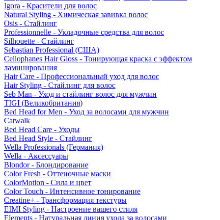
Igora - Красители для волос
Natural Styling - Химическая завивка волос
Osis - Стайлинг
Professionnelle - Укладочные средства для волос
Silhouette - Стайлинг
Sebastian Professional (США)
Cellophanes Hair Gloss - Тонирующая краска с эффектом
ламинирования
Hair Care - Профессиональный уход для волос
Hair Styling - Стайлинг для волос
Seb Man - Уход и стайлинг волос для мужчин
TIGI (Великобритания)
Bed Head for Men - Уход за волосами для мужчин
Catwalk
Bed Head Care - Уходы
Bed Head Style - Стайлинг
Wella Professionals (Германия)
Wella - Аксессуары
Blondor - Блондирование
Color Fresh - Оттеночные маски
ColorMotion - Сила и цвет
Color Touch - Интенсивное тонирование
Creatine+ - Трансформация текстуры
EIMI Styling - Настроение вашего стиля
Elements - Натуральная линия ухода за волосами