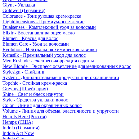
Glynt - Укладка
Goldwell (Германия)
Colorance - Тонирующая крем-краска
Lightdimensions - Премиум-осветление
Dualsenses - Комплексный уход за волосами
Elixir - Восстанавливающее масло
Elumen - Краска для волос
Elumen Care - Уход за волосами
Evolution - Нейтральная химическая завивка
Kerasilk - Премиальный уход для волос
Men Reshade - Экспресс-коррекция седины
New Blonde - Экспресс осветление для мелированных волос
Stylesign - Стайлинг
System - Дополнительные продукты при окрашивании
Topchic - Стойкая крем-краска
Greymy (Швейцария)
Shine - Свет и блеск изнутри
Style - Средства укладки волос
Color - Линия для окрашенных волос
Volume - Линия для объема, эластичности и упругости
Help Is Here (Россия)
Hempz (США)
Indola (Германия)
Indola Act Now
Indola Care