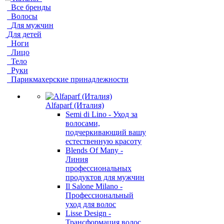
Все бренды
Волосы
Для мужчин
Для детей
Ноги
Лицо
Тело
Руки
Парикмахерские принадлежности
Alfaparf (Италия)
Semi di Lino - Уход за
волосами,
подчеркивающий вашу
естественную красоту
Blends Of Many -
Линия
профессиональных
продуктов для мужчин
Il Salone Milano -
Профессиональный
уход для волос
Lisse Design -
Трансформация волос