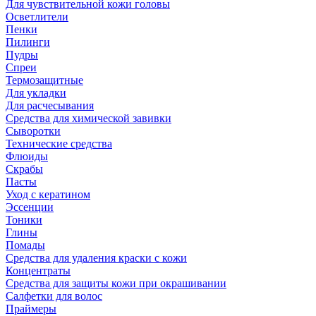
Для чувствительной кожи головы
Осветлители
Пенки
Пилинги
Пудры
Спреи
Термозащитные
Для укладки
Для расчесывания
Средства для химической завивки
Сыворотки
Технические средства
Флюиды
Скрабы
Пасты
Уход с кератином
Эссенции
Тоники
Глины
Помады
Средства для удаления краски с кожи
Концентраты
Средства для защиты кожи при окрашивании
Салфетки для волос
Праймеры