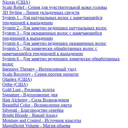
Nioxin (США)
Scalp Relief - Серия для чувствительной кожи головы
3D Styling - Линия укладочных средств
System 1 - Для натуральных волос с намечающейся
тенденцией к выпадению
System 2 - Для заметно редеющих натуральных волос
System 3 - Для окрашенных волос с намечающейся
тенденцией к выпадению
System 4 - Для заметно редеющих окрашенных волос
System 5 - Для химически обработанных волос с
намечающейся тенденцией к выпадению
System 6 - Для заметно редеющих химически обработанных
волос
Intensive Therapy - Интенсивный уход
Scalp Recovery - Серия против перхоти
Olaplex (США)
Oribe (США)
Gold Lust - Роскошь золота
Signature - Вдохновение дня
Hair Alchemy - Сила Возрождения
Beautiful Color - Великолепие цвета
Silverati - Благородство серебра
Bright Blonde - Яркий блонд
Moisture and Control - Источник красоты
Magnificent Volume - Магия объема