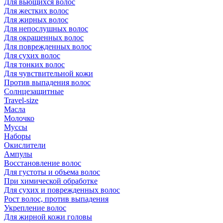
Для вьющихся волос
Для жестких волос
Для жирных волос
Для непослушных волос
Для окрашенных волос
Для поврежденных волос
Для сухих волос
Для тонких волос
Для чувствительной кожи
Против выпадения волос
Солнцезащитные
Travel-size
Масла
Молочко
Муссы
Наборы
Окислители
Ампулы
Восстановление волос
Для густоты и объема волос
При химической обработке
Для сухих и поврежденных волос
Рост волос, против выпадения
Укрепление волос
Для жирной кожи головы