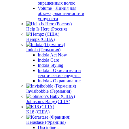
окрашенных волос
Volume - Линия для
объема, эластичности и
упругости
Help Is Here (Россия)
Hempz (США)
Indola (Германия)
Indola Act Now
Indola Care
Indola Styling
Indola - Окислители и
технические средства
Indola - Окрашивание
Invisibobble (Германия)
Johnson’s Baby (США)
K18 (США)
Kerastase (Франция)
Discipline -