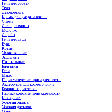
Гели для бровей
Тело
Дезодоранты
Кремы для ухода за кожей
Спреи
Соль для ванны
Молочко
Скрабы
Гели для душа
Руки
Кремы
Увлажняющие
Защитные
Питательные
Бальзамы
Гели
Мыло
Парикмахерские принадлежности
Аксессуары для косметологии
Брашинги, расчески
Парикмахерские принадлежности
Как купить
Условия оплаты
Условия доставки
О нас