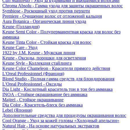
Curl Manifesto - Уход за кудрявыми и вьющимися волосами
Chroma Absolu - Гамма ухода для защиты окрашенных волос
Symbiose - Роскошный уход против перхоти
Premiere - Очищение волос от отложений кальция
Aura Botanica - Органическая линия ухода
Keune (Голландия)
Keune Semi Color - Полуперманентная краска для волос без
аммиака
Keune Tinta Color - Стойкая краска для волос
Keune Care - Уход
1922 by J.M. Keune - Мужская линия
Keune - Оксиды, порошки для осветления
Keune Style - Коллекция стайлинга
Keune Color Chameleon - Красители прямого действия
L'Oreal Professionnel (Франция)
Blond Studio - Полная гамма средств для блондирования
L'Oreal Professionnel - Оксиды
Dia Light - Кислотный краситель тон в тон без аммиака
INOA - Стойкое окрашивание без аммиака
Majirel - Стойкое окрашивание
Dia Color - Краситель-блеск без аммиака
Lebel (Япония)
Дополнительные средства для процедуры окрашивания волос
Cool Orange - Уход за кожей головы «Холодный апельсин»
Natural Hair - На основе натуральных экстрактов