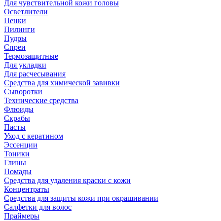
Для чувствительной кожи головы
Осветлители
Пенки
Пилинги
Пудры
Спреи
Термозащитные
Для укладки
Для расчесывания
Средства для химической завивки
Сыворотки
Технические средства
Флюиды
Скрабы
Пасты
Уход с кератином
Эссенции
Тоники
Глины
Помады
Средства для удаления краски с кожи
Концентраты
Средства для защиты кожи при окрашивании
Салфетки для волос
Праймеры