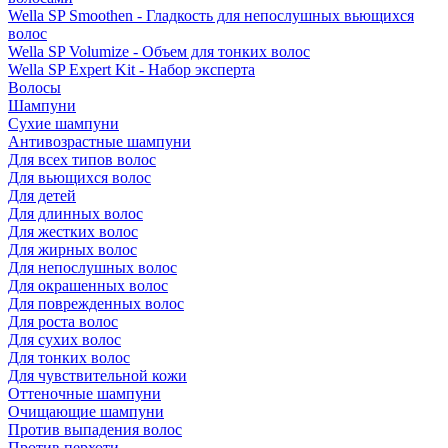
Wella SP Smoothen - Гладкость для непослушных вьющихся
волос
Wella SP Volumize - Объем для тонких волос
Wella SP Expert Kit - Набор эксперта
Волосы
Шампуни
Сухие шампуни
Антивозрастные шампуни
Для всех типов волос
Для вьющихся волос
Для детей
Для длинных волос
Для жестких волос
Для жирных волос
Для непослушных волос
Для окрашенных волос
Для поврежденных волос
Для роста волос
Для сухих волос
Для тонких волос
Для чувствительной кожи
Оттеночные шампуни
Очищающие шампуни
Против выпадения волос
Против перхоти