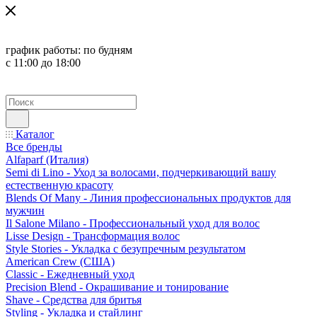
график работы:
по будням
с 11:00 до 18:00
Каталог
Все бренды
Alfaparf (Италия)
Semi di Lino - Уход за волосами, подчеркивающий вашу
естественную красоту
Blends Of Many - Линия профессиональных продуктов для
мужчин
Il Salone Milano - Профессиональный уход для волос
Lisse Design - Трансформация волос
Style Stories - Укладка с безупречным результатом
American Crew (США)
Classic - Ежедневный уход
Precision Blend - Окрашивание и тонирование
Shave - Средства для бритья
Styling - Укладка и стайлинг