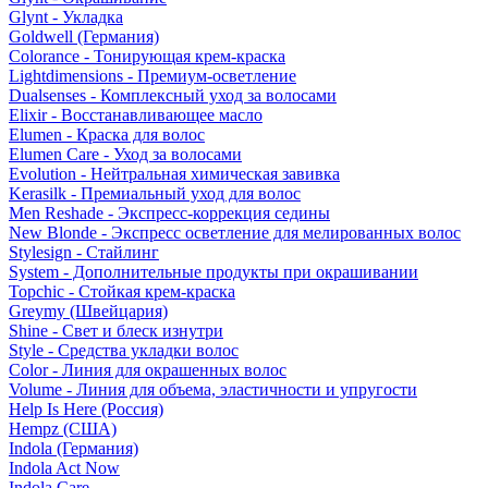
Glynt - Укладка
Goldwell (Германия)
Colorance - Тонирующая крем-краска
Lightdimensions - Премиум-осветление
Dualsenses - Комплексный уход за волосами
Elixir - Восстанавливающее масло
Elumen - Краска для волос
Elumen Care - Уход за волосами
Evolution - Нейтральная химическая завивка
Kerasilk - Премиальный уход для волос
Men Reshade - Экспресс-коррекция седины
New Blonde - Экспресс осветление для мелированных волос
Stylesign - Стайлинг
System - Дополнительные продукты при окрашивании
Topchic - Стойкая крем-краска
Greymy (Швейцария)
Shine - Свет и блеск изнутри
Style - Средства укладки волос
Color - Линия для окрашенных волос
Volume - Линия для объема, эластичности и упругости
Help Is Here (Россия)
Hempz (США)
Indola (Германия)
Indola Act Now
Indola Care