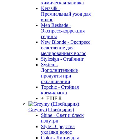
химическая завивка
Kerasilk -
Премиальный уход для
волос
Men Reshade -
Экспресс-коррекция
седины
New Blonde - Экспресс
осветление для
мелированных волос
Stylesign - Стайлинг
System -
Дополнительные
продукты при
окрашивании
Topchic - Стойкая
крем-краска
+ ЕЩЕ 8
Greymy (Швейцария)
Shine - Свет и блеск
изнутри
Style - Средства
укладки волос
Color - Линия для