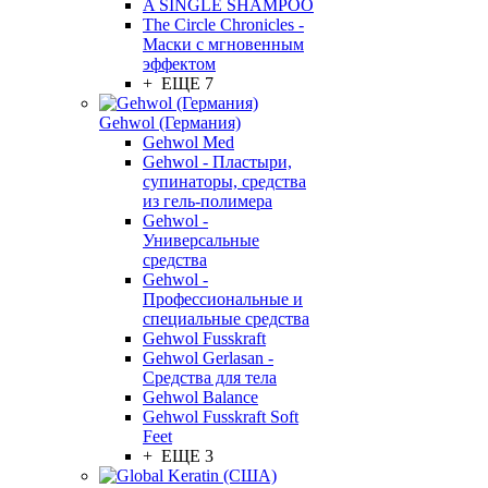
A SINGLE SHAMPOO
The Circle Chronicles -
Маски с мгновенным
эффектом
+ ЕЩЕ 7
Gehwol (Германия)
Gehwol Med
Gehwol - Пластыри,
супинаторы, средства
из гель-полимера
Gehwol -
Универсальные
средства
Gehwol -
Профессиональные и
специальные средства
Gehwol Fusskraft
Gehwol Gerlasan -
Средства для тела
Gehwol Balance
Gehwol Fusskraft Soft
Feet
+ ЕЩЕ 3