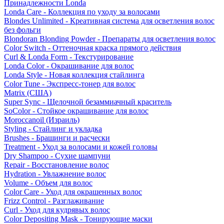
Принадлежности Londa
Londa Care - Коллекция по уходу за волосами
Blondes Unlimited - Креативная система для осветления волос
без фольги
Blondoran Blonding Powder - Препараты для осветления волос
Color Switch - Оттеночная краска прямого действия
Curl & Londa Form - Текстурирование
Londa Color - Окрашивание для волос
Londa Style - Новая коллекция стайлинга
Color Tune - Экспресс-тонер для волос
Matrix (США)
Super Sync - Щелочной безаммиачный краситель
SoColor - Стойкое окрашивание для волос
Moroccanoil (Израиль)
Styling - Стайлинг и укладка
Brushes - Брашинги и расчески
Treatment - Уход за волосами и кожей головы
Dry Shampoo - Сухие шампуни
Repair - Восстановление волос
Hydration - Увлажнение волос
Volume - Объем для волос
Color Care - Уход для окрашенных волос
Frizz Control - Разглаживание
Curl - Уход для кудрявых волос
Color Depositing Mask - Тонирующие маски