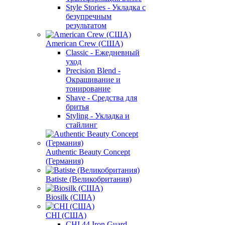
Style Stories - Укладка с
безупречным
результатом
American Crew (США)
Classic - Ежедневный
уход
Precision Blend -
Окрашивание и
тонирование
Shave - Средства для
бритья
Styling - Укладка и
стайлинг
Authentic Beauty Concept
(Германия)
Batiste (Великобритания)
Biosilk (США)
CHI (США)
CHI 44 Iron Guard -