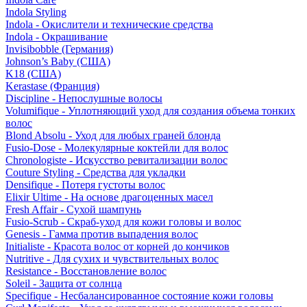
Indola Styling
Indola - Окислители и технические средства
Indola - Окрашивание
Invisibobble (Германия)
Johnson’s Baby (США)
K18 (США)
Kerastase (Франция)
Discipline - Непослушные волосы
Volumifique - Уплотняющий уход для создания объема тонких
волос
Blond Absolu - Уход для любых граней блонда
Fusio-Dose - Молекулярные коктейли для волос
Chronologiste - Искусство ревитализации волос
Couture Styling - Средства для укладки
Densifique - Потеря густоты волос
Elixir Ultime - На основе драгоценных масел
Fresh Affair - Сухой шампунь
Fusio-Scrub - Скраб-уход для кожи головы и волос
Genesis - Гамма против выпадения волос
Initialiste - Красота волос от корней до кончиков
Nutritive - Для сухих и чувствительных волос
Resistance - Восстановление волос
Soleil - Защита от солнца
Specifique - Несбалансированное состояние кожи головы