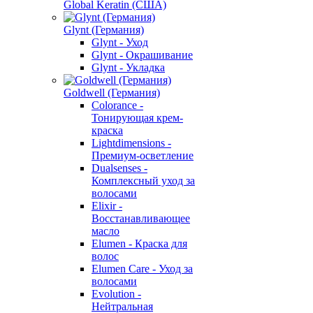
Global Keratin (США)
Glynt (Германия)
Glynt - Уход
Glynt - Окрашивание
Glynt - Укладка
Goldwell (Германия)
Colorance -
Тонирующая крем-
краска
Lightdimensions -
Премиум-осветление
Dualsenses -
Комплексный уход за
волосами
Elixir -
Восстанавливающее
масло
Elumen - Краска для
волос
Elumen Care - Уход за
волосами
Evolution -
Нейтральная