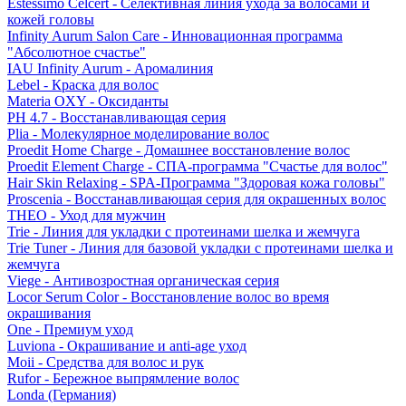
Estessimo Celcert - Селективная линия ухода за волосами и
кожей головы
Infinity Aurum Salon Care - Инновационная программа
"Абсолютное счастье"
IAU Infinity Aurum - Аромалиния
Lebel - Краска для волос
Materia OXY - Оксиданты
PH 4.7 - Восстанавливающая серия
Plia - Молекулярное моделирование волос
Proedit Home Charge - Домашнее восстановление волос
Proedit Element Charge - СПА-программа "Счастье для волос"
Hair Skin Relaxing - SPA-Программа "Здоровая кожа головы"
Proscenia - Восстанавливающая серия для окрашенных волос
THEO - Уход для мужчин
Trie - Линия для укладки с протеинами шелка и жемчуга
Trie Tuner - Линия для базовой укладки с протеинами шелка и
жемчуга
Viege - Антивозростная органическая серия
Locor Serum Color - Восстановление волос во время
окрашивания
One - Премиум уход
Luviona - Окрашивание и anti-age уход
Moii - Средства для волос и рук
Rufor - Бережное выпрямление волос
Londa (Германия)