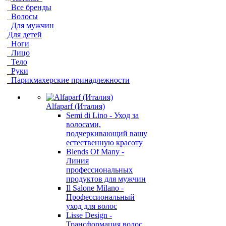
Все бренды
Волосы
Для мужчин
Для детей
Ноги
Лицо
Тело
Руки
Парикмахерские принадлежности
Alfaparf (Италия)
Semi di Lino - Уход за
волосами,
подчеркивающий вашу
естественную красоту
Blends Of Many -
Линия
профессиональных
продуктов для мужчин
Il Salone Milano -
Профессиональный
уход для волос
Lisse Design -
Трансформация волос