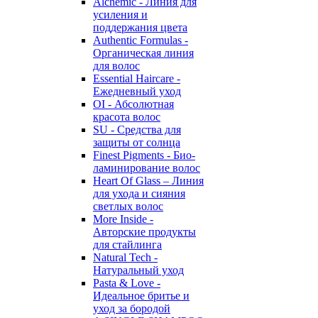
Alchemic - Линия для
усиления и
поддержания цвета
Authentic Formulas -
Органическая линия
для волос
Essential Haircare -
Eжедневный уход
OI - Абсолютная
красота волос
SU - Средства для
защиты от солнца
Finest Pigments - Био-
ламинирование волос
Heart Of Glass – Линия
для ухода и сияния
светлых волос
More Inside -
Авторские продукты
для стайлинга
Natural Tech -
Натуральный уход
Pasta & Love -
Идеальное бритье и
уход за бородой