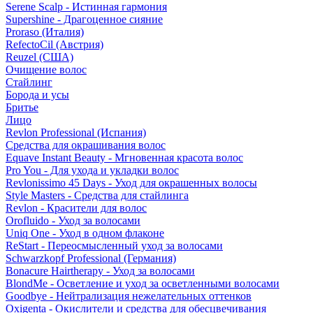
Serene Scalp - Истинная гармония
Supershine - Драгоценное сияние
Proraso (Италия)
RefectoCil (Австрия)
Reuzel (США)
Очищение волос
Стайлинг
Борода и усы
Бритье
Лицо
Revlon Professional (Испания)
Средства для окрашивания волос
Equave Instant Beauty - Мгновенная красота волос
Pro You - Для ухода и укладки волос
Revlonissimo 45 Days - Уход для окрашенных волосы
Style Masters - Средства для стайлинга
Revlon - Красители для волос
Orofluido - Уход за волосами
Uniq One - Уход в одном флаконе
ReStart - Переосмысленный уход за волосами
Schwarzkopf Professional (Германия)
Bonacure Hairtherapy - Уход за волосами
BlondMe - Осветление и уход за осветленными волосами
Goodbye - Нейтрализация нежелательных оттенков
Oxigenta - Окислители и средства для обесцвечивания