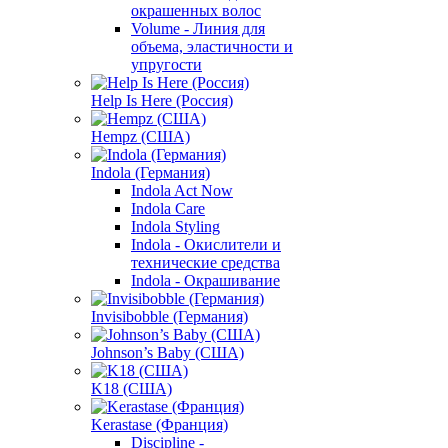
окрашенных волос
Volume - Линия для
объема, эластичности и
упругости
Help Is Here (Россия)
Hempz (США)
Indola (Германия)
Indola Act Now
Indola Care
Indola Styling
Indola - Окислители и
технические средства
Indola - Окрашивание
Invisibobble (Германия)
Johnson’s Baby (США)
K18 (США)
Kerastase (Франция)
Discipline -