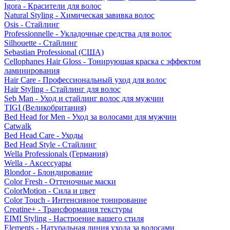
Igora - Красители для волос
Natural Styling - Химическая завивка волос
Osis - Стайлинг
Professionnelle - Укладочные средства для волос
Silhouette - Стайлинг
Sebastian Professional (США)
Cellophanes Hair Gloss - Тонирующая краска с эффектом
ламинирования
Hair Care - Профессиональный уход для волос
Hair Styling - Стайлинг для волос
Seb Man - Уход и стайлинг волос для мужчин
TIGI (Великобритания)
Bed Head for Men - Уход за волосами для мужчин
Catwalk
Bed Head Care - Уходы
Bed Head Style - Стайлинг
Wella Professionals (Германия)
Wella - Аксессуары
Blondor - Блондирование
Color Fresh - Оттеночные маски
ColorMotion - Сила и цвет
Color Touch - Интенсивное тонирование
Creatine+ - Трансформация текстуры
EIMI Styling - Настроение вашего стиля
Elements - Натуральная линия ухода за волосами