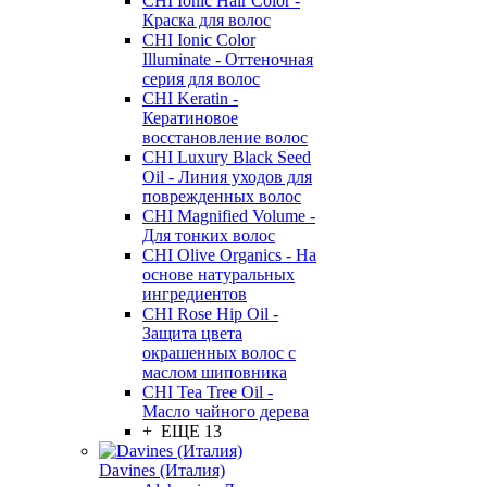
CHI Ionic Hair Color -
Краска для волос
CHI Ionic Color
Illuminate - Оттеночная
серия для волос
CHI Keratin -
Кератиновое
восстановление волос
CHI Luxury Black Seed
Oil - Линия уходов для
поврежденных волос
CHI Magnified Volume -
Для тонких волос
CHI Olive Organics - На
основе натуральных
ингредиентов
CHI Rose Hip Oil -
Защита цвета
окрашенных волос с
маслом шиповника
CHI Tea Tree Oil -
Масло чайного дерева
+ ЕЩЕ 13
Davines (Италия)