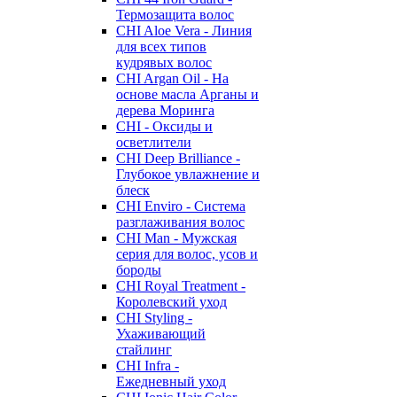
Термозащита волос
CHI Aloe Vera - Линия
для всех типов
кудрявых волос
CHI Argan Oil - На
основе масла Арганы и
дерева Моринга
CHI - Оксиды и
осветлители
CHI Deep Brilliance -
Глубокое увлажнение и
блеск
CHI Enviro - Система
разглаживания волос
CHI Man - Мужская
серия для волос, усов и
бороды
CHI Royal Treatment -
Королевский уход
CHI Styling -
Ухаживающий
стайлинг
CHI Infra -
Ежедневный уход