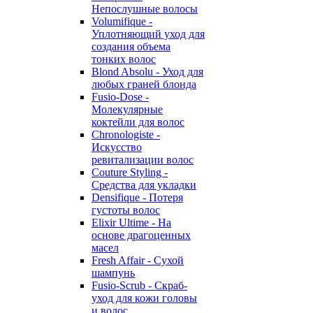
Непослушные волосы
Volumifique -
Уплотняющий уход для
создания объема
тонких волос
Blond Absolu - Уход для
любых граней блонда
Fusio-Dose -
Молекулярные
коктейли для волос
Chronologiste -
Искусство
ревитализации волос
Couture Styling -
Средства для укладки
Densifique - Потеря
густоты волос
Elixir Ultime - На
основе драгоценных
масел
Fresh Affair - Сухой
шампунь
Fusio-Scrub - Скраб-
уход для кожи головы
и волос