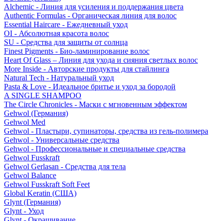
Alchemic - Линия для усиления и поддержания цвета
Authentic Formulas - Органическая линия для волос
Essential Haircare - Eжедневный уход
OI - Абсолютная красота волос
SU - Средства для защиты от солнца
Finest Pigments - Био-ламинирование волос
Heart Of Glass – Линия для ухода и сияния светлых волос
More Inside - Авторские продукты для стайлинга
Natural Tech - Натуральный уход
Pasta & Love - Идеальное бритье и уход за бородой
A SINGLE SHAMPOO
The Circle Chronicles - Маски с мгновенным эффектом
Gehwol (Германия)
Gehwol Med
Gehwol - Пластыри, супинаторы, средства из гель-полимера
Gehwol - Универсальные средства
Gehwol - Профессиональные и специальные средства
Gehwol Fusskraft
Gehwol Gerlasan - Средства для тела
Gehwol Balance
Gehwol Fusskraft Soft Feet
Global Keratin (США)
Glynt (Германия)
Glynt - Уход
Glynt - Окрашивание