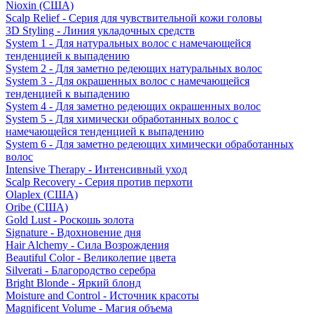
Nioxin (США)
Scalp Relief - Серия для чувствительной кожи головы
3D Styling - Линия укладочных средств
System 1 - Для натуральных волос с намечающейся
тенденцией к выпадению
System 2 - Для заметно редеющих натуральных волос
System 3 - Для окрашенных волос с намечающейся
тенденцией к выпадению
System 4 - Для заметно редеющих окрашенных волос
System 5 - Для химически обработанных волос с
намечающейся тенденцией к выпадению
System 6 - Для заметно редеющих химически обработанных
волос
Intensive Therapy - Интенсивный уход
Scalp Recovery - Серия против перхоти
Olaplex (США)
Oribe (США)
Gold Lust - Роскошь золота
Signature - Вдохновение дня
Hair Alchemy - Сила Возрождения
Beautiful Color - Великолепие цвета
Silverati - Благородство серебра
Bright Blonde - Яркий блонд
Moisture and Control - Источник красоты
Magnificent Volume - Магия объема