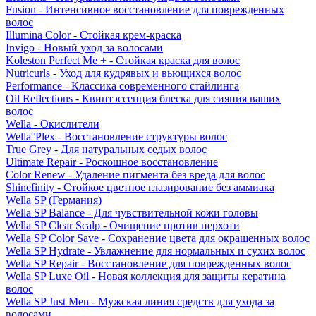
Fusion - Интенсивное восстановление для поврежденных
волос
Illumina Color - Стойкая крем-краска
Invigo - Новый уход за волосами
Koleston Perfect Me + - Стойкая краска для волос
Nutricurls - Уход для кудрявых и вьющихся волос
Performance - Классика современного стайлинга
Oil Reflections - Квинтэссенция блеска для сияния ваших
волос
Wella - Окислители
Wella°Plex - Восстановление структуры волос
True Grey - Для натуральных седых волос
Ultimate Repair - Роскошное восстановление
Color Renew - Удаление пигмента без вреда для волос
Shinefinity - Стойкое цветное глазирование без аммиака
Wella SP (Германия)
Wella SP Balance - Для чувствительной кожи головы
Wella SP Clear Scalp - Очищение против перхоти
Wella SP Color Save - Сохранение цвета для окрашенных волос
Wella SP Hydrate - Увлажнение для нормальных и сухих волос
Wella SP Repair - Восстановление для поврежденных волос
Wella SP Luxe Oil - Новая коллекция для защиты кератина
волос
Wella SP Just Men - Мужская линия средств для ухода за
волосами