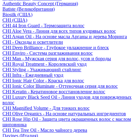
Authentic Beauty Concept (Германия)
Batiste (Великобритания)
Biosilk (США)
CHI (США)
CHI 44 Iron Guard - Термозащита волос
CHI Aloe Vera - Линия для всех типов кудрявых волос
CHI Argan Oil - На основе масла Арганы и дерева Моринга
CHI - Оксиды и осветлители
CHI Deep Brilliance - Глубокое увлажнение и блеск
CHI Enviro - Система разглаживания волос
CHI Man - Мужская серия для волос, усов и бороды
CHI Royal Treatment - Королевский уход
CHI Styling - Ухаживающий стайлинг
CHI Infra - Ежедневный уход
CHI Ionic Hair Color - Краска для волос
CHI Ionic Color Illuminate - Оттеночная серия для волос
CHI Keratin - Кератиновое восстановление волос
CHI Luxury Black Seed Oil - Линия уходов для поврежденных
волос
CHI Magnified Volume - Для тонких волос
CHI Olive Organics - На основе натуральных ингредиентов
CHI Rose Hip Oil - Защита цвета окрашенных волос с маслом
шиповника
CHI Tea Tree Oil - Масло чайного дерева
Davines (Италия)