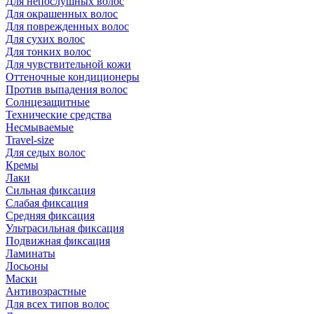
Для непослушных волос
Для окрашенных волос
Для поврежденных волос
Для сухих волос
Для тонких волос
Для чувствительной кожи
Оттеночные кондиционеры
Против выпадения волос
Солнцезащитные
Технические средства
Несмываемые
Travel-size
Для седых волос
Кремы
Лаки
Сильная фиксация
Слабая фиксация
Средняя фиксация
Ультрасильная фиксация
Подвижная фиксация
Ламинаты
Лосьоны
Маски
Антивозрастные
Для всех типов волос