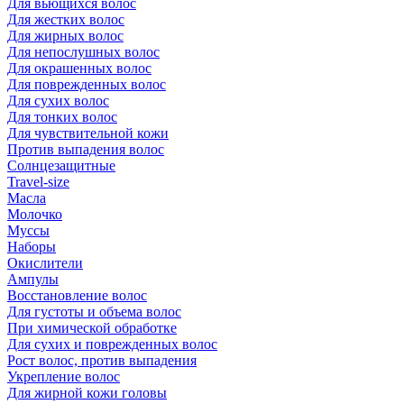
Для вьющихся волос
Для жестких волос
Для жирных волос
Для непослушных волос
Для окрашенных волос
Для поврежденных волос
Для сухих волос
Для тонких волос
Для чувствительной кожи
Против выпадения волос
Солнцезащитные
Travel-size
Масла
Молочко
Муссы
Наборы
Окислители
Ампулы
Восстановление волос
Для густоты и объема волос
При химической обработке
Для сухих и поврежденных волос
Рост волос, против выпадения
Укрепление волос
Для жирной кожи головы