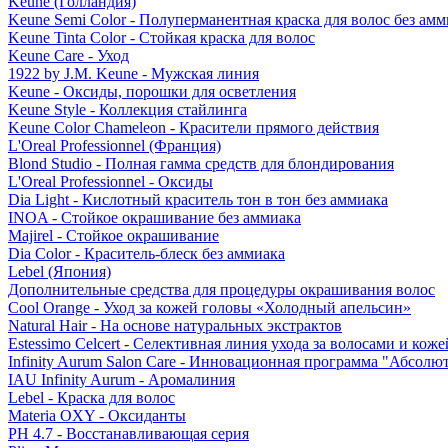
Keune (Голландия)
Keune Semi Color - Полуперманентная краска для волос без амм
Keune Tinta Color - Стойкая краска для волос
Keune Care - Уход
1922 by J.M. Keune - Мужская линия
Keune - Оксиды, порошки для осветления
Keune Style - Коллекция стайлинга
Keune Color Chameleon - Красители прямого действия
L'Oreal Professionnel (Франция)
Blond Studio - Полная гамма средств для блондирования
L'Oreal Professionnel - Оксиды
Dia Light - Кислотный краситель тон в тон без аммиака
INOA - Стойкое окрашивание без аммиака
Majirel - Стойкое окрашивание
Dia Color - Краситель-блеск без аммиака
Lebel (Япония)
Дополнительные средства для процедуры окрашивания волос
Cool Orange - Уход за кожей головы «Холодный апельсин»
Natural Hair - На основе натуральных экстрактов
Estessimo Celcert - Селективная линия ухода за волосами и кож
Infinity Aurum Salon Care - Инновационная программа "Абсолют
IAU Infinity Aurum - Аромалиния
Lebel - Краска для волос
Materia OXY - Оксиданты
PH 4.7 - Восстанавливающая серия