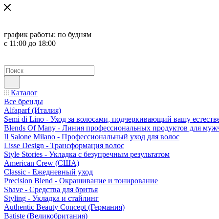
график работы:
по будням
с 11:00 до 18:00
Каталог
Все бренды
Alfaparf (Италия)
Semi di Lino - Уход за волосами, подчеркивающий вашу естест
Blends Of Many - Линия профессиональных продуктов для муж
Il Salone Milano - Профессиональный уход для волос
Lisse Design - Трансформация волос
Style Stories - Укладка с безупречным результатом
American Crew (США)
Classic - Ежедневный уход
Precision Blend - Окрашивание и тонирование
Shave - Средства для бритья
Styling - Укладка и стайлинг
Authentic Beauty Concept (Германия)
Batiste (Великобритания)