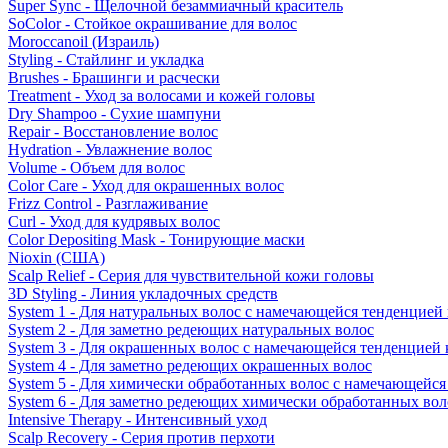
Super Sync - Щелочной безаммиачный краситель
SoColor - Стойкое окрашивание для волос
Moroccanoil (Израиль)
Styling - Стайлинг и укладка
Brushes - Брашинги и расчески
Treatment - Уход за волосами и кожей головы
Dry Shampoo - Сухие шампуни
Repair - Восстановление волос
Hydration - Увлажнение волос
Volume - Объем для волос
Color Care - Уход для окрашенных волос
Frizz Control - Разглаживание
Curl - Уход для кудрявых волос
Color Depositing Mask - Тонирующие маски
Nioxin (США)
Scalp Relief - Серия для чувствительной кожи головы
3D Styling - Линия укладочных средств
System 1 - Для натуральных волос с намечающейся тенденцией
System 2 - Для заметно редеющих натуральных волос
System 3 - Для окрашенных волос с намечающейся тенденцией
System 4 - Для заметно редеющих окрашенных волос
System 5 - Для химически обработанных волос с намечающейс
System 6 - Для заметно редеющих химически обработанных вол
Intensive Therapy - Интенсивный уход
Scalp Recovery - Серия против перхоти