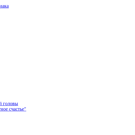
иака
ей головы
ное счастье"