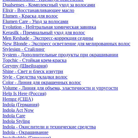
Dualsenses - Комплексный уход за волосами
Elixir - Восстанавливающее масло
Elumen - Краска для волос
Elumen Care - Уход за волосами
Evolution - Нейтральная химическая завивка
Kerasilk - Премиальный уход для волос
Men Reshade - Экспресс-коррекция седины
New Blonde - Экспресс осветление для мелированных волос
Stylesign - Стайлинг
System - Дополнительные продукты при окрашивании
Topchic - Стойкая крем-краска
Greymy (Швейцария)
Shine - Свет и блеск изнутри
Style - Средства укладки волос
Color - Линия для окрашенных волос
Volume - Линия для объема, эластичности и упругости
Help Is Here (Россия)
Hempz (США)
Indola (Германия)
Indola Act Now
Indola Care
Indola Styling
Indola - Окислители и технические средства
Indola - Окрашивание
Invisibobble (Германия)