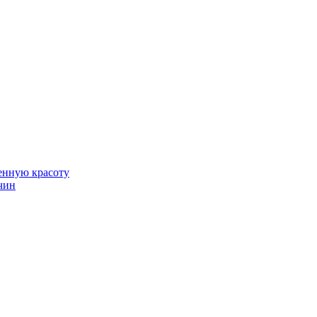
венную красоту
чин