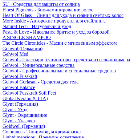
SU - Средства для защиты от солнца
Finest Pigments - Био-ламинирование волос
Heart Of Glass – Линия для ухода и сияния светлых волос
More Inside - Авторские продукты для стайлинга
Natural Tech - Натуральный уход
Pasta & Love - Идеальное бритье и уход за бородой
A SINGLE SHAMPOO
The Circle Chronicles - Маски с мгновенным эффектом
Gehwol (Германия)
Gehwol Med
Gehwol - Пластыри, супинаторы, средства из гель-полимера
Gehwol - Универсальные средства
Gehwol - Профессиональные и специальные средства
Gehwol Fusskraft
Gehwol Gerlasan - Средства для тела
Gehwol Balance
Gehwol Fusskraft Soft Feet
Global Keratin (США)
Glynt (Германия)
Glynt - Уход
Glynt - Окрашивание
Glynt - Укладка
Goldwell (Германия)
Colorance - Тонирующая крем-краска
Lightdimensions - Премиум-осветление