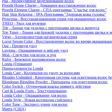
Plia - Молекулярное моделирование волос
Proedit Home Charge - Домашнее восстановление волос
Proedit Element Charge - СПА-программа "Счастье для волос"
Hair Skin Relaxing - SPA-Программа "Здоровая кожа головы"
Proscenia - Восстанавливающая серия для окрашенных волос
THEO - Уход для мужчин
Trie - Линия для укладки с протеинами шелка и жемчуга
Trie Tuner - Линия для базовой укладки с протеинами шелка и 
Viege - Антивозростная органическая серия
Locor Serum Color - Восстановление волос во время окрашиван
One - Премиум уход
Luviona - Окрашивание и anti-age уход
Moii - Средства для волос и рук
Rufor - Бережное выпрямление волос
Londa (Германия)
Принадлежности Londa
Londa Care - Коллекция по уходу за волосами
Blondes Unlimited - Креативная система для осветления волос б
Blondoran Blonding Powder - Препараты для осветления волос
Color Switch - Оттеночная краска прямого действия
Curl & Londa Form - Текстурирование
Londa Color - Окрашивание для волос
Londa Style - Новая коллекция стайлинга
Color Tune - Экспресс-тонер для волос
Matrix (США)