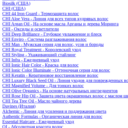
Biosilk (США)
CHI (США)
CHI 44 Iron Guard - Термозащита волос
CHI Aloe Vera - Линия для всех типов кудрявых волос
CHI Argan Oil - На основе масла Арганы и дерева Моринга
CHI - Оксиды и осветлители
CHI Deep Brilliance - Глубокое увлажнение и блеск
CHI Enviro - Система разглаживания волос
CHI Man - Мужская серия для волос, усов и бороды
CHI Royal Treatment - Королевский уход
CHI Styling - Ухаживающий стайлинг
CHI Infra - Ежедневный уход
CHI Ionic Hair Color - Краска для волос
CHI Ionic Color Illuminate - Оттеночная серия для волос
CHI Keratin - Кератиновое восстановление волос
CHI Luxury Black Seed Oil - Линия уходов для поврежденных в
CHI Magnified Volume - Для тонких волос
CHI Olive Organics - На основе натуральных ингредиентов
CHI Rose Hip Oil - Защита цвета окрашенных волос с маслом 
CHI Tea Tree Oil - Масло чайного дерева
Davines (Италия)
Alchemic - Линия для усиления и поддержания цвета
Authentic Formulas - Органическая линия для волос
Essential Haircare - Eжедневный уход
OI - Абсолютная красота волос