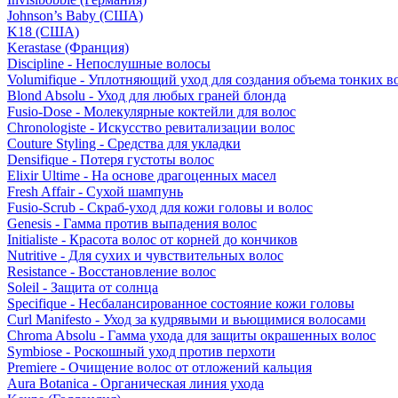
Johnson’s Baby (США)
K18 (США)
Kerastase (Франция)
Discipline - Непослушные волосы
Volumifique - Уплотняющий уход для создания объема тонких в
Blond Absolu - Уход для любых граней блонда
Fusio-Dose - Молекулярные коктейли для волос
Chronologiste - Искусство ревитализации волос
Couture Styling - Средства для укладки
Densifique - Потеря густоты волос
Elixir Ultime - На основе драгоценных масел
Fresh Affair - Сухой шампунь
Fusio-Scrub - Скраб-уход для кожи головы и волос
Genesis - Гамма против выпадения волос
Initialiste - Красота волос от корней до кончиков
Nutritive - Для сухих и чувствительных волос
Resistance - Восстановление волос
Soleil - Защита от солнца
Specifique - Несбалансированное состояние кожи головы
Curl Manifesto - Уход за кудрявыми и вьющимися волосами
Chroma Absolu - Гамма ухода для защиты окрашенных волос
Symbiose - Роскошный уход против перхоти
Premiere - Очищение волос от отложений кальция
Aura Botanica - Органическая линия ухода