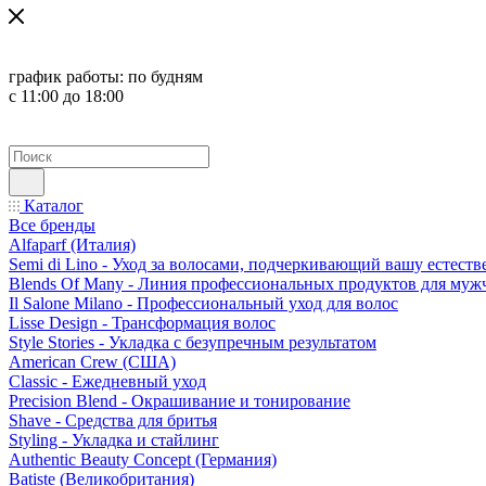
график работы:
по будням
с 11:00 до 18:00
Каталог
Все бренды
Alfaparf (Италия)
Semi di Lino - Уход за волосами, подчеркивающий вашу естест
Blends Of Many - Линия профессиональных продуктов для муж
Il Salone Milano - Профессиональный уход для волос
Lisse Design - Трансформация волос
Style Stories - Укладка с безупречным результатом
American Crew (США)
Classic - Ежедневный уход
Precision Blend - Окрашивание и тонирование
Shave - Средства для бритья
Styling - Укладка и стайлинг
Authentic Beauty Concept (Германия)
Batiste (Великобритания)