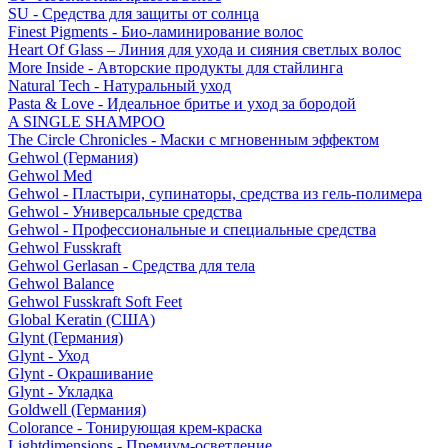
SU - Средства для защиты от солнца
Finest Pigments - Био-ламинирование волос
Heart Of Glass – Линия для ухода и сияния светлых волос
More Inside - Авторские продукты для стайлинга
Natural Tech - Натуральный уход
Pasta & Love - Идеальное бритье и уход за бородой
A SINGLE SHAMPOO
The Circle Chronicles - Маски с мгновенным эффектом
Gehwol (Германия)
Gehwol Med
Gehwol - Пластыри, супинаторы, средства из гель-полимера
Gehwol - Универсальные средства
Gehwol - Профессиональные и специальные средства
Gehwol Fusskraft
Gehwol Gerlasan - Средства для тела
Gehwol Balance
Gehwol Fusskraft Soft Feet
Global Keratin (США)
Glynt (Германия)
Glynt - Уход
Glynt - Окрашивание
Glynt - Укладка
Goldwell (Германия)
Colorance - Тонирующая крем-краска
Lightdimensions - Премиум-осветление