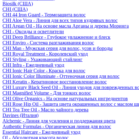
Biosilk (США)
CHI (США)
CHI 44 Iron Guard - Термозащита волос
CHI Aloe Vera - Линия для всех типов кудрявых волос
CHI Argan Oil - На основе масла Арганы и дерева Моринга
CHI - Оксиды и осветлители
CHI Deep Brilliance - Глубокое увлажнение и блеск
CHI Enviro - Система разглаживания волос
CHI Man - Мужская серия для волос, усов и бороды
CHI Royal Treatment - Королевский уход
CHI Styling - Ухаживающий стайлинг
CHI Infra - Ежедневный уход
CHI Ionic Hair Color - Краска для волос
CHI Ionic Color Illuminate - Оттеночная серия для волос
CHI Keratin - Кератиновое восстановление волос
CHI Luxury Black Seed Oil - Линия уходов для поврежденных в
CHI Magnified Volume - Для тонких волос
CHI Olive Organics - На основе натуральных ингредиентов
CHI Rose Hip Oil - Защита цвета окрашенных волос с маслом 
CHI Tea Tree Oil - Масло чайного дерева
Davines (Италия)
Alchemic - Линия для усиления и поддержания цвета
Authentic Formulas - Органическая линия для волос
Essential Haircare - Eжедневный уход
OI - Абсолютная красота волос