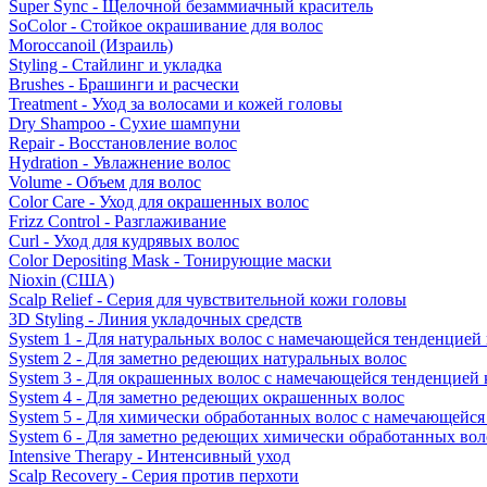
Super Sync - Щелочной безаммиачный краситель
SoColor - Стойкое окрашивание для волос
Moroccanoil (Израиль)
Styling - Стайлинг и укладка
Brushes - Брашинги и расчески
Treatment - Уход за волосами и кожей головы
Dry Shampoo - Сухие шампуни
Repair - Восстановление волос
Hydration - Увлажнение волос
Volume - Объем для волос
Color Care - Уход для окрашенных волос
Frizz Control - Разглаживание
Curl - Уход для кудрявых волос
Color Depositing Mask - Тонирующие маски
Nioxin (США)
Scalp Relief - Серия для чувствительной кожи головы
3D Styling - Линия укладочных средств
System 1 - Для натуральных волос с намечающейся тенденцией
System 2 - Для заметно редеющих натуральных волос
System 3 - Для окрашенных волос с намечающейся тенденцией
System 4 - Для заметно редеющих окрашенных волос
System 5 - Для химически обработанных волос с намечающейс
System 6 - Для заметно редеющих химически обработанных вол
Intensive Therapy - Интенсивный уход
Scalp Recovery - Серия против перхоти