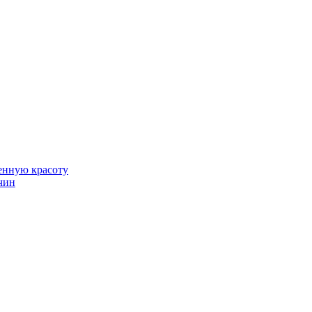
венную красоту
чин