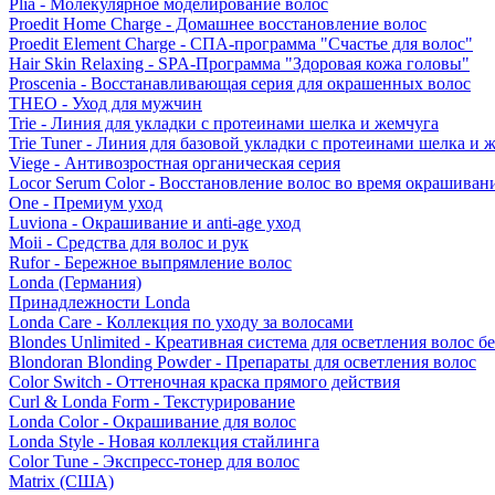
Plia - Молекулярное моделирование волос
Proedit Home Charge - Домашнее восстановление волос
Proedit Element Charge - СПА-программа "Счастье для волос"
Hair Skin Relaxing - SPA-Программа "Здоровая кожа головы"
Proscenia - Восстанавливающая серия для окрашенных волос
THEO - Уход для мужчин
Trie - Линия для укладки с протеинами шелка и жемчуга
Trie Tuner - Линия для базовой укладки с протеинами шелка и 
Viege - Антивозростная органическая серия
Locor Serum Color - Восстановление волос во время окрашиван
One - Премиум уход
Luviona - Окрашивание и anti-age уход
Moii - Средства для волос и рук
Rufor - Бережное выпрямление волос
Londa (Германия)
Принадлежности Londa
Londa Care - Коллекция по уходу за волосами
Blondes Unlimited - Креативная система для осветления волос б
Blondoran Blonding Powder - Препараты для осветления волос
Color Switch - Оттеночная краска прямого действия
Curl & Londa Form - Текстурирование
Londa Color - Окрашивание для волос
Londa Style - Новая коллекция стайлинга
Color Tune - Экспресс-тонер для волос
Matrix (США)