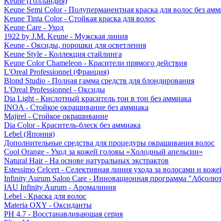
Keune (Голландия)
Keune Semi Color - Полуперманентная краска для волос без амм
Keune Tinta Color - Стойкая краска для волос
Keune Care - Уход
1922 by J.M. Keune - Мужская линия
Keune - Оксиды, порошки для осветления
Keune Style - Коллекция стайлинга
Keune Color Chameleon - Красители прямого действия
L'Oreal Professionnel (Франция)
Blond Studio - Полная гамма средств для блондирования
L'Oreal Professionnel - Оксиды
Dia Light - Кислотный краситель тон в тон без аммиака
INOA - Стойкое окрашивание без аммиака
Majirel - Стойкое окрашивание
Dia Color - Краситель-блеск без аммиака
Lebel (Япония)
Дополнительные средства для процедуры окрашивания волос
Cool Orange - Уход за кожей головы «Холодный апельсин»
Natural Hair - На основе натуральных экстрактов
Estessimo Celcert - Селективная линия ухода за волосами и кож
Infinity Aurum Salon Care - Инновационная программа "Абсолют
IAU Infinity Aurum - Аромалиния
Lebel - Краска для волос
Materia OXY - Оксиданты
PH 4.7 - Восстанавливающая серия