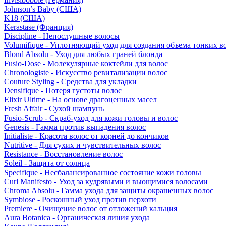
Johnson’s Baby (США)
K18 (США)
Kerastase (Франция)
Discipline - Непослушные волосы
Volumifique - Уплотняющий уход для создания объема тонких в
Blond Absolu - Уход для любых граней блонда
Fusio-Dose - Молекулярные коктейли для волос
Chronologiste - Искусство ревитализации волос
Couture Styling - Средства для укладки
Densifique - Потеря густоты волос
Elixir Ultime - На основе драгоценных масел
Fresh Affair - Сухой шампунь
Fusio-Scrub - Скраб-уход для кожи головы и волос
Genesis - Гамма против выпадения волос
Initialiste - Красота волос от корней до кончиков
Nutritive - Для сухих и чувствительных волос
Resistance - Восстановление волос
Soleil - Защита от солнца
Specifique - Несбалансированное состояние кожи головы
Curl Manifesto - Уход за кудрявыми и вьющимися волосами
Chroma Absolu - Гамма ухода для защиты окрашенных волос
Symbiose - Роскошный уход против перхоти
Premiere - Очищение волос от отложений кальция
Aura Botanica - Органическая линия ухода