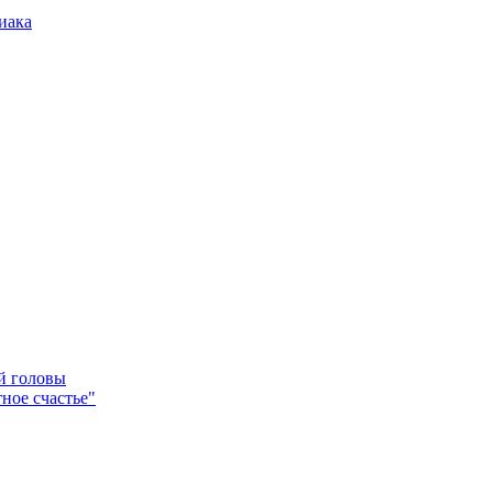
иака
ей головы
ное счастье"