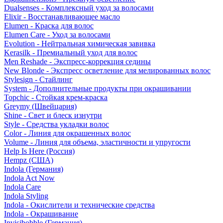
Dualsenses - Комплексный уход за волосами
Elixir - Восстанавливающее масло
Elumen - Краска для волос
Elumen Care - Уход за волосами
Evolution - Нейтральная химическая завивка
Kerasilk - Премиальный уход для волос
Men Reshade - Экспресс-коррекция седины
New Blonde - Экспресс осветление для мелированных волос
Stylesign - Стайлинг
System - Дополнительные продукты при окрашивании
Topchic - Стойкая крем-краска
Greymy (Швейцария)
Shine - Свет и блеск изнутри
Style - Средства укладки волос
Color - Линия для окрашенных волос
Volume - Линия для объема, эластичности и упругости
Help Is Here (Россия)
Hempz (США)
Indola (Германия)
Indola Act Now
Indola Care
Indola Styling
Indola - Окислители и технические средства
Indola - Окрашивание
Invisibobble (Германия)