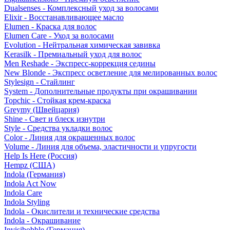
Dualsenses - Комплексный уход за волосами
Elixir - Восстанавливающее масло
Elumen - Краска для волос
Elumen Care - Уход за волосами
Evolution - Нейтральная химическая завивка
Kerasilk - Премиальный уход для волос
Men Reshade - Экспресс-коррекция седины
New Blonde - Экспресс осветление для мелированных волос
Stylesign - Стайлинг
System - Дополнительные продукты при окрашивании
Topchic - Стойкая крем-краска
Greymy (Швейцария)
Shine - Свет и блеск изнутри
Style - Средства укладки волос
Color - Линия для окрашенных волос
Volume - Линия для объема, эластичности и упругости
Help Is Here (Россия)
Hempz (США)
Indola (Германия)
Indola Act Now
Indola Care
Indola Styling
Indola - Окислители и технические средства
Indola - Окрашивание
Invisibobble (Германия)