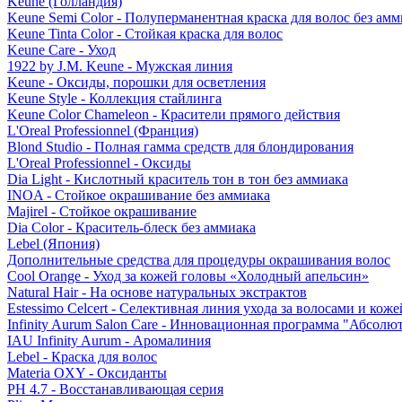
Keune (Голландия)
Keune Semi Color - Полуперманентная краска для волос без амм
Keune Tinta Color - Стойкая краска для волос
Keune Care - Уход
1922 by J.M. Keune - Мужская линия
Keune - Оксиды, порошки для осветления
Keune Style - Коллекция стайлинга
Keune Color Chameleon - Красители прямого действия
L'Oreal Professionnel (Франция)
Blond Studio - Полная гамма средств для блондирования
L'Oreal Professionnel - Оксиды
Dia Light - Кислотный краситель тон в тон без аммиака
INOA - Стойкое окрашивание без аммиака
Majirel - Стойкое окрашивание
Dia Color - Краситель-блеск без аммиака
Lebel (Япония)
Дополнительные средства для процедуры окрашивания волос
Cool Orange - Уход за кожей головы «Холодный апельсин»
Natural Hair - На основе натуральных экстрактов
Estessimo Celcert - Селективная линия ухода за волосами и кож
Infinity Aurum Salon Care - Инновационная программа "Абсолют
IAU Infinity Aurum - Аромалиния
Lebel - Краска для волос
Materia OXY - Оксиданты
PH 4.7 - Восстанавливающая серия