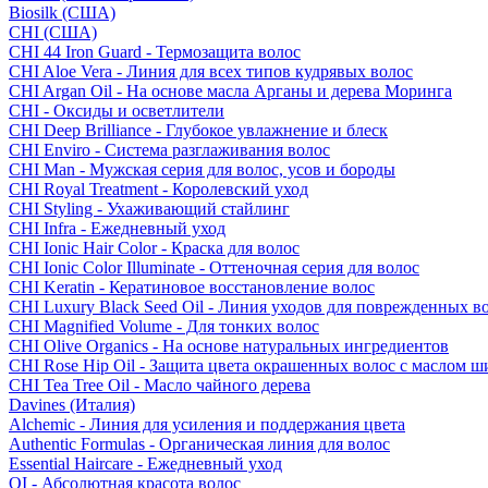
Biosilk (США)
CHI (США)
CHI 44 Iron Guard - Термозащита волос
CHI Aloe Vera - Линия для всех типов кудрявых волос
CHI Argan Oil - На основе масла Арганы и дерева Моринга
CHI - Оксиды и осветлители
CHI Deep Brilliance - Глубокое увлажнение и блеск
CHI Enviro - Система разглаживания волос
CHI Man - Мужская серия для волос, усов и бороды
CHI Royal Treatment - Королевский уход
CHI Styling - Ухаживающий стайлинг
CHI Infra - Ежедневный уход
CHI Ionic Hair Color - Краска для волос
CHI Ionic Color Illuminate - Оттеночная серия для волос
CHI Keratin - Кератиновое восстановление волос
CHI Luxury Black Seed Oil - Линия уходов для поврежденных в
CHI Magnified Volume - Для тонких волос
CHI Olive Organics - На основе натуральных ингредиентов
CHI Rose Hip Oil - Защита цвета окрашенных волос с маслом 
CHI Tea Tree Oil - Масло чайного дерева
Davines (Италия)
Alchemic - Линия для усиления и поддержания цвета
Authentic Formulas - Органическая линия для волос
Essential Haircare - Eжедневный уход
OI - Абсолютная красота волос