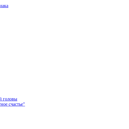
иака
ей головы
ное счастье"