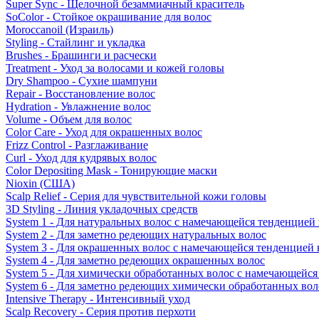
Super Sync - Щелочной безаммиачный краситель
SoColor - Стойкое окрашивание для волос
Moroccanoil (Израиль)
Styling - Стайлинг и укладка
Brushes - Брашинги и расчески
Treatment - Уход за волосами и кожей головы
Dry Shampoo - Сухие шампуни
Repair - Восстановление волос
Hydration - Увлажнение волос
Volume - Объем для волос
Color Care - Уход для окрашенных волос
Frizz Control - Разглаживание
Curl - Уход для кудрявых волос
Color Depositing Mask - Тонирующие маски
Nioxin (США)
Scalp Relief - Серия для чувствительной кожи головы
3D Styling - Линия укладочных средств
System 1 - Для натуральных волос с намечающейся тенденцией
System 2 - Для заметно редеющих натуральных волос
System 3 - Для окрашенных волос с намечающейся тенденцией
System 4 - Для заметно редеющих окрашенных волос
System 5 - Для химически обработанных волос с намечающейс
System 6 - Для заметно редеющих химически обработанных вол
Intensive Therapy - Интенсивный уход
Scalp Recovery - Серия против перхоти