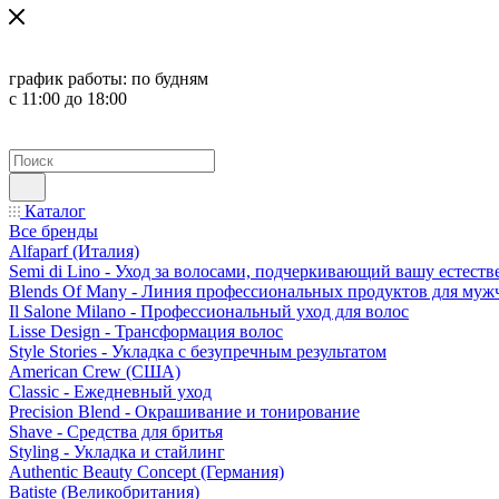
график работы:
по будням
с 11:00 до 18:00
Каталог
Все бренды
Alfaparf (Италия)
Semi di Lino - Уход за волосами, подчеркивающий вашу естест
Blends Of Many - Линия профессиональных продуктов для муж
Il Salone Milano - Профессиональный уход для волос
Lisse Design - Трансформация волос
Style Stories - Укладка с безупречным результатом
American Crew (США)
Classic - Ежедневный уход
Precision Blend - Окрашивание и тонирование
Shave - Средства для бритья
Styling - Укладка и стайлинг
Authentic Beauty Concept (Германия)
Batiste (Великобритания)