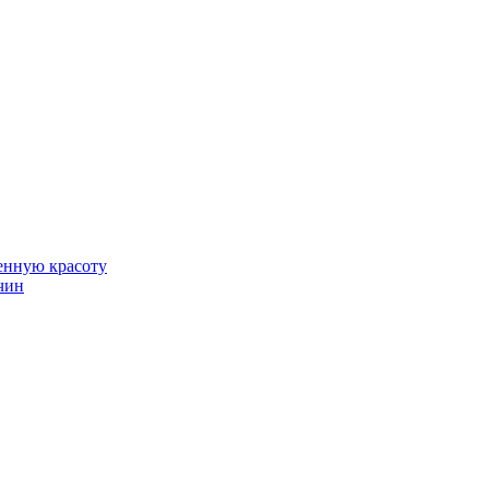
венную красоту
чин