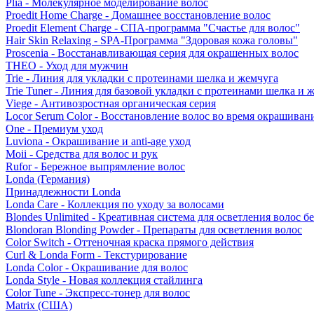
Plia - Молекулярное моделирование волос
Proedit Home Charge - Домашнее восстановление волос
Proedit Element Charge - СПА-программа "Счастье для волос"
Hair Skin Relaxing - SPA-Программа "Здоровая кожа головы"
Proscenia - Восстанавливающая серия для окрашенных волос
THEO - Уход для мужчин
Trie - Линия для укладки с протеинами шелка и жемчуга
Trie Tuner - Линия для базовой укладки с протеинами шелка и 
Viege - Антивозростная органическая серия
Locor Serum Color - Восстановление волос во время окрашиван
One - Премиум уход
Luviona - Окрашивание и anti-age уход
Moii - Средства для волос и рук
Rufor - Бережное выпрямление волос
Londa (Германия)
Принадлежности Londa
Londa Care - Коллекция по уходу за волосами
Blondes Unlimited - Креативная система для осветления волос б
Blondoran Blonding Powder - Препараты для осветления волос
Color Switch - Оттеночная краска прямого действия
Curl & Londa Form - Текстурирование
Londa Color - Окрашивание для волос
Londa Style - Новая коллекция стайлинга
Color Tune - Экспресс-тонер для волос
Matrix (США)