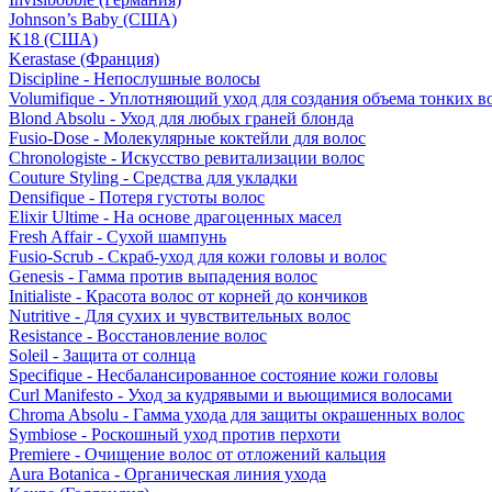
Johnson’s Baby (США)
K18 (США)
Kerastase (Франция)
Discipline - Непослушные волосы
Volumifique - Уплотняющий уход для создания объема тонких в
Blond Absolu - Уход для любых граней блонда
Fusio-Dose - Молекулярные коктейли для волос
Chronologiste - Искусство ревитализации волос
Couture Styling - Средства для укладки
Densifique - Потеря густоты волос
Elixir Ultime - На основе драгоценных масел
Fresh Affair - Сухой шампунь
Fusio-Scrub - Скраб-уход для кожи головы и волос
Genesis - Гамма против выпадения волос
Initialiste - Красота волос от корней до кончиков
Nutritive - Для сухих и чувствительных волос
Resistance - Восстановление волос
Soleil - Защита от солнца
Specifique - Несбалансированное состояние кожи головы
Curl Manifesto - Уход за кудрявыми и вьющимися волосами
Chroma Absolu - Гамма ухода для защиты окрашенных волос
Symbiose - Роскошный уход против перхоти
Premiere - Очищение волос от отложений кальция
Aura Botanica - Органическая линия ухода