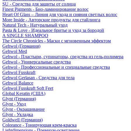
SU - Средства для защиты от солнца
Finest Pigments - Био-ламинирование волос
Heart Of Glass – Линия для ухода и сияния светлых волос
More Inside - Авторские продукты для стайлинга
Natural Tech - Натуральный уход
Pasta & Love - Идеальное бритье и уход за бородой
A SINGLE SHAMPOO
The Circle Chronicles - Маски с мгновенным эффектом
Gehwol (Германия)
Gehwol Med
Gehwol - Пластыри, супинаторы, средства из гель-полимера
Gehwol - Универсальные средства
Gehwol - Профессиональные и специальные средства
Gehwol Fusskraft
Gehwol Gerlasan - Средства для тела
Gehwol Balance
Gehwol Fusskraft Soft Feet
Global Keratin (США)
Glynt (Германия)
Glynt - Уход
Glynt - Окрашивание
Glynt - Укладка
Goldwell (Германия)
Colorance - Тонирующая крем-краска
Lightdimensions - Премиум-осветление