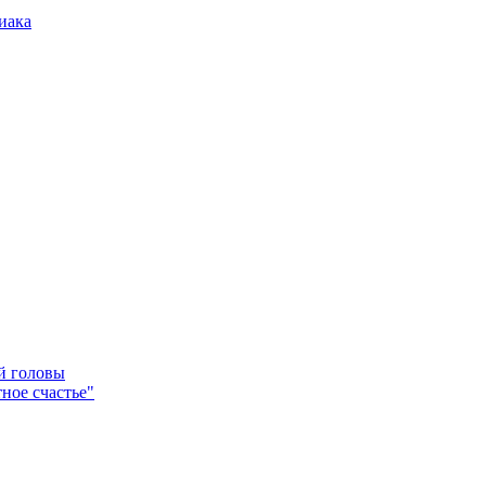
иака
ей головы
ное счастье"