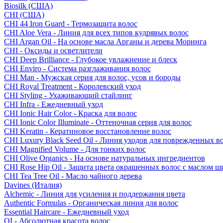
Biosilk (США)
CHI (США)
CHI 44 Iron Guard - Термозащита волос
CHI Aloe Vera - Линия для всех типов кудрявых волос
CHI Argan Oil - На основе масла Арганы и дерева Моринга
CHI - Оксиды и осветлители
CHI Deep Brilliance - Глубокое увлажнение и блеск
CHI Enviro - Система разглаживания волос
CHI Man - Мужская серия для волос, усов и бороды
CHI Royal Treatment - Королевский уход
CHI Styling - Ухаживающий стайлинг
CHI Infra - Ежедневный уход
CHI Ionic Hair Color - Краска для волос
CHI Ionic Color Illuminate - Оттеночная серия для волос
CHI Keratin - Кератиновое восстановление волос
CHI Luxury Black Seed Oil - Линия уходов для поврежденных в
CHI Magnified Volume - Для тонких волос
CHI Olive Organics - На основе натуральных ингредиентов
CHI Rose Hip Oil - Защита цвета окрашенных волос с маслом 
CHI Tea Tree Oil - Масло чайного дерева
Davines (Италия)
Alchemic - Линия для усиления и поддержания цвета
Authentic Formulas - Органическая линия для волос
Essential Haircare - Eжедневный уход
OI - Абсолютная красота волос