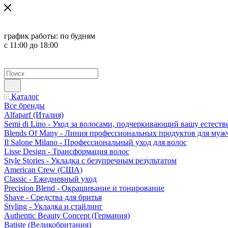
график работы:
по будням
с 11:00 до 18:00
Каталог
Все бренды
Alfaparf (Италия)
Semi di Lino - Уход за волосами, подчеркивающий вашу естест
Blends Of Many - Линия профессиональных продуктов для муж
Il Salone Milano - Профессиональный уход для волос
Lisse Design - Трансформация волос
Style Stories - Укладка с безупречным результатом
American Crew (США)
Classic - Ежедневный уход
Precision Blend - Окрашивание и тонирование
Shave - Средства для бритья
Styling - Укладка и стайлинг
Authentic Beauty Concept (Германия)
Batiste (Великобритания)