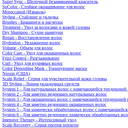
Super Sync - Щелочной безаммиачный краситель
SoColor - Стойкое окрашивание для волос
Moroccanoil (Израиль)
Styling - Стайлинг и укладка
Brushes - Брашинги и расчески
Treatment - Уход за волосами и кожей головы
Dry Shampoo - Сухие шампуни
Repair - Восстановление волос
Hydration - Увлажнение волос
Volume - Объем для волос
Color Care - Уход для окрашенных волос
Frizz Control - Разглаживание
Curl - Уход для кудрявых волос
Color Depositing Mask - Тонирующие маски
Nioxin (США)
Scalp Relief - Серия для чувствительной кожи головы
3D Styling - Линия укладочных средств
System 1 - Для натуральных волос с намечающейся тенденцией
System 2 - Для заметно редеющих натуральных волос
System 3 - Для окрашенных волос с намечающейся тенденцией
System 4 - Для заметно редеющих окрашенных волос
System 5 - Для химически обработанных волос с намечающейс
System 6 - Для заметно редеющих химически обработанных вол
Intensive Therapy - Интенсивный уход
Scalp Recovery - Серия против перхоти