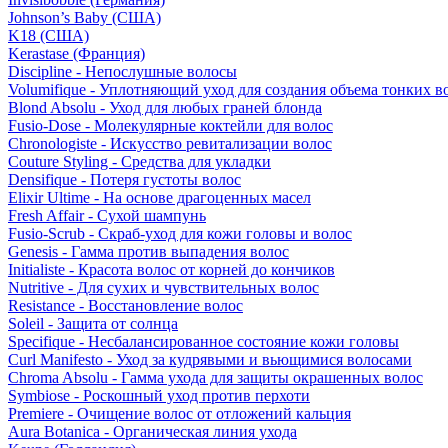
Johnson’s Baby (США)
K18 (США)
Kerastase (Франция)
Discipline - Непослушные волосы
Volumifique - Уплотняющий уход для создания объема тонких в
Blond Absolu - Уход для любых граней блонда
Fusio-Dose - Молекулярные коктейли для волос
Chronologiste - Искусство ревитализации волос
Couture Styling - Средства для укладки
Densifique - Потеря густоты волос
Elixir Ultime - На основе драгоценных масел
Fresh Affair - Сухой шампунь
Fusio-Scrub - Скраб-уход для кожи головы и волос
Genesis - Гамма против выпадения волос
Initialiste - Красота волос от корней до кончиков
Nutritive - Для сухих и чувствительных волос
Resistance - Восстановление волос
Soleil - Защита от солнца
Specifique - Несбалансированное состояние кожи головы
Curl Manifesto - Уход за кудрявыми и вьющимися волосами
Chroma Absolu - Гамма ухода для защиты окрашенных волос
Symbiose - Роскошный уход против перхоти
Premiere - Очищение волос от отложений кальция
Aura Botanica - Органическая линия ухода