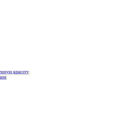
венную красоту
чин