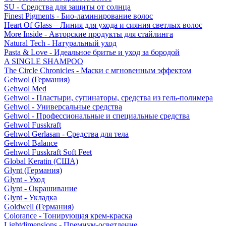
SU - Средства для защиты от солнца
Finest Pigments - Био-ламинирование волос
Heart Of Glass – Линия для ухода и сияния светлых волос
More Inside - Авторские продукты для стайлинга
Natural Tech - Натуральный уход
Pasta & Love - Идеальное бритье и уход за бородой
A SINGLE SHAMPOO
The Circle Chronicles - Маски с мгновенным эффектом
Gehwol (Германия)
Gehwol Med
Gehwol - Пластыри, супинаторы, средства из гель-полимера
Gehwol - Универсальные средства
Gehwol - Профессиональные и специальные средства
Gehwol Fusskraft
Gehwol Gerlasan - Средства для тела
Gehwol Balance
Gehwol Fusskraft Soft Feet
Global Keratin (США)
Glynt (Германия)
Glynt - Уход
Glynt - Окрашивание
Glynt - Укладка
Goldwell (Германия)
Colorance - Тонирующая крем-краска
Lightdimensions - Премиум-осветление