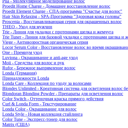
Plia - Молекулярное моделирование волос
Proedit Home Charge - Домашнее восстановление волос
Proedit Element Charge - СПА-программа "Счастье для волос"
Hair Skin Relaxing - SPA-Программа "Здоровая кожа головы"
Proscenia - Восстанавливающая серия для окрашенных волос
THEO - Уход для мужчин
Trie - Линия для укладки с протеинами шелка и жемчуга
Trie Tuner - Линия для базовой укладки с протеинами шелка и 
Viege - Антивозростная органическая серия
Locor Serum Color - Восстановление волос во время окрашиван
One - Премиум уход
Luviona - Окрашивание и anti-age уход
Moii - Средства для волос и рук
Rufor - Бережное выпрямление волос
Londa (Германия)
Принадлежности Londa
Londa Care - Коллекция по уходу за волосами
Blondes Unlimited - Креативная система для осветления волос б
Blondoran Blonding Powder - Препараты для осветления волос
Color Switch - Оттеночная краска прямого действия
Curl & Londa Form - Текстурирование
Londa Color - Окрашивание для волос
Londa Style - Новая коллекция стайлинга
Color Tune - Экспресс-тонер для волос
Matrix (США)