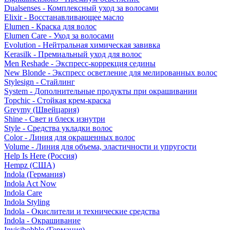
Dualsenses - Комплексный уход за волосами
Elixir - Восстанавливающее масло
Elumen - Краска для волос
Elumen Care - Уход за волосами
Evolution - Нейтральная химическая завивка
Kerasilk - Премиальный уход для волос
Men Reshade - Экспресс-коррекция седины
New Blonde - Экспресс осветление для мелированных волос
Stylesign - Стайлинг
System - Дополнительные продукты при окрашивании
Topchic - Стойкая крем-краска
Greymy (Швейцария)
Shine - Свет и блеск изнутри
Style - Средства укладки волос
Color - Линия для окрашенных волос
Volume - Линия для объема, эластичности и упругости
Help Is Here (Россия)
Hempz (США)
Indola (Германия)
Indola Act Now
Indola Care
Indola Styling
Indola - Окислители и технические средства
Indola - Окрашивание
Invisibobble (Германия)