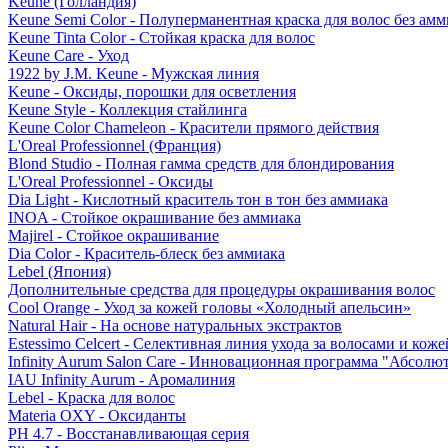
Keune (Голландия)
Keune Semi Color - Полуперманентная краска для волос без амм
Keune Tinta Color - Стойкая краска для волос
Keune Care - Уход
1922 by J.M. Keune - Мужская линия
Keune - Оксиды, порошки для осветления
Keune Style - Коллекция стайлинга
Keune Color Chameleon - Красители прямого действия
L'Oreal Professionnel (Франция)
Blond Studio - Полная гамма средств для блондирования
L'Oreal Professionnel - Оксиды
Dia Light - Кислотный краситель тон в тон без аммиака
INOA - Стойкое окрашивание без аммиака
Majirel - Стойкое окрашивание
Dia Color - Краситель-блеск без аммиака
Lebel (Япония)
Дополнительные средства для процедуры окрашивания волос
Cool Orange - Уход за кожей головы «Холодный апельсин»
Natural Hair - На основе натуральных экстрактов
Estessimo Celcert - Селективная линия ухода за волосами и кож
Infinity Aurum Salon Care - Инновационная программа "Абсолют
IAU Infinity Aurum - Аромалиния
Lebel - Краска для волос
Materia OXY - Оксиданты
PH 4.7 - Восстанавливающая серия