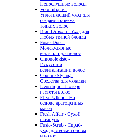
Непослушные волосы
Volumifique -
Уплотняющий уход для
создания объема
тонких волос
Blond Absolu - Уход для
любых граней блонда
Fusio-Dose -
Молекулярные
коктейли для волос
Chronologiste -
Искусство
ревитализации волос
Couture Styling -
Средства для укладки
Densifique - Потеря
густоты волос
Elixir Ultime - На
основе драгоценных
масел
Fresh Affair - Сухой
шампунь
Fusio-Scrub - Скраб-
уход для кожи головы
и волос