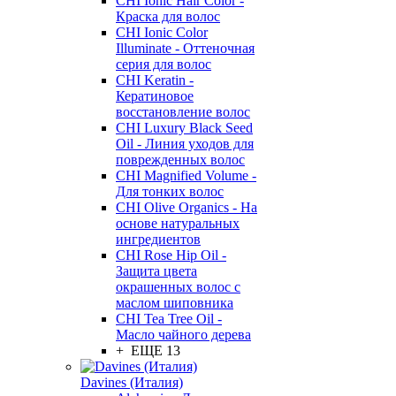
CHI Ionic Hair Color -
Краска для волос
CHI Ionic Color
Illuminate - Оттеночная
серия для волос
CHI Keratin -
Кератиновое
восстановление волос
CHI Luxury Black Seed
Oil - Линия уходов для
поврежденных волос
CHI Magnified Volume -
Для тонких волос
CHI Olive Organics - На
основе натуральных
ингредиентов
CHI Rose Hip Oil -
Защита цвета
окрашенных волос с
маслом шиповника
CHI Tea Tree Oil -
Масло чайного дерева
+ ЕЩЕ 13
Davines (Италия)