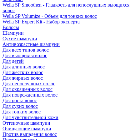
Wella SP Smoothen - Гладкость для непослушных вьющихся
волос
Wella SP Volumize - Объем для тонких волос
Wella SP Expert Kit - Набор эксперта
Волосы
Шампуни
Сухие шампуни
Антивозрастные шампуни
Для всех типов волос
Для вьющихся волос
Для детей
Для длинных волос
Для жестких волос
Для жирных волос
Для непослушных волос
Для окрашенных волос
Для поврежденных волос
Для роста волос
Для сухих волос
Для тонких волос
Для чувствительной кожи
Оттеночные шампуни
Очищающие шампуни
Против выпадения волос
Против перхоти