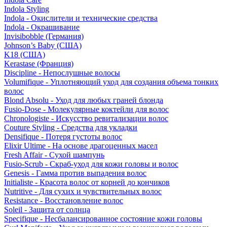
Indola Styling
Indola - Окислители и технические средства
Indola - Окрашивание
Invisibobble (Германия)
Johnson’s Baby (США)
K18 (США)
Kerastase (Франция)
Discipline - Непослушные волосы
Volumifique - Уплотняющий уход для создания объема тонких
волос
Blond Absolu - Уход для любых граней блонда
Fusio-Dose - Молекулярные коктейли для волос
Chronologiste - Искусство ревитализации волос
Couture Styling - Средства для укладки
Densifique - Потеря густоты волос
Elixir Ultime - На основе драгоценных масел
Fresh Affair - Сухой шампунь
Fusio-Scrub - Скраб-уход для кожи головы и волос
Genesis - Гамма против выпадения волос
Initialiste - Красота волос от корней до кончиков
Nutritive - Для сухих и чувствительных волос
Resistance - Восстановление волос
Soleil - Защита от солнца
Specifique - Несбалансированное состояние кожи головы