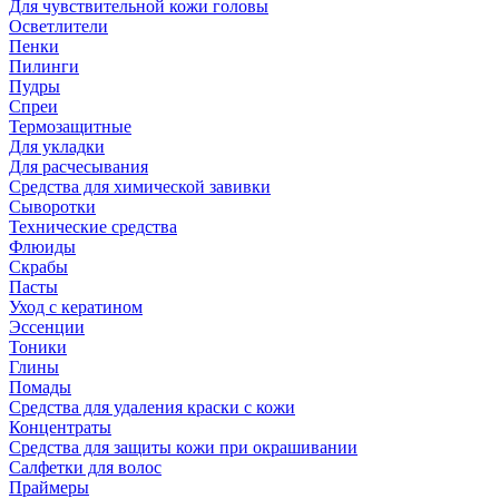
Для чувствительной кожи головы
Осветлители
Пенки
Пилинги
Пудры
Спреи
Термозащитные
Для укладки
Для расчесывания
Средства для химической завивки
Сыворотки
Технические средства
Флюиды
Скрабы
Пасты
Уход с кератином
Эссенции
Тоники
Глины
Помады
Средства для удаления краски с кожи
Концентраты
Средства для защиты кожи при окрашивании
Салфетки для волос
Праймеры