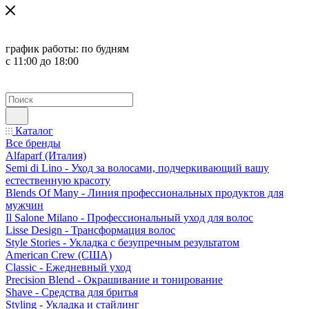
график работы:
по будням
с 11:00 до 18:00
Каталог
Все бренды
Alfaparf (Италия)
Semi di Lino - Уход за волосами, подчеркивающий вашу
естественную красоту
Blends Of Many - Линия профессиональных продуктов для
мужчин
Il Salone Milano - Профессиональный уход для волос
Lisse Design - Трансформация волос
Style Stories - Укладка с безупречным результатом
American Crew (США)
Classic - Ежедневный уход
Precision Blend - Окрашивание и тонирование
Shave - Средства для бритья
Styling - Укладка и стайлинг