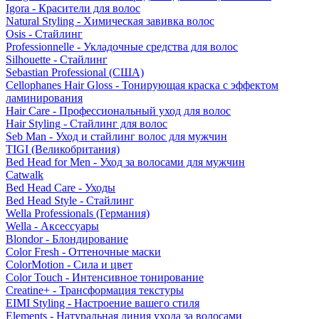
Igora - Красители для волос
Natural Styling - Химическая завивка волос
Osis - Стайлинг
Professionnelle - Укладочные средства для волос
Silhouette - Стайлинг
Sebastian Professional (США)
Cellophanes Hair Gloss - Тонирующая краска с эффектом
ламинирования
Hair Care - Профессиональный уход для волос
Hair Styling - Стайлинг для волос
Seb Man - Уход и стайлинг волос для мужчин
TIGI (Великобритания)
Bed Head for Men - Уход за волосами для мужчин
Catwalk
Bed Head Care - Уходы
Bed Head Style - Стайлинг
Wella Professionals (Германия)
Wella - Аксессуары
Blondor - Блондирование
Color Fresh - Оттеночные маски
ColorMotion - Сила и цвет
Color Touch - Интенсивное тонирование
Creatine+ - Трансформация текстуры
EIMI Styling - Настроение вашего стиля
Elements - Натуральная линия ухода за волосами