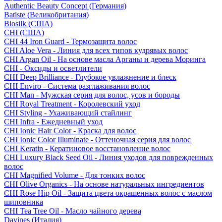
Authentic Beauty Concept (Германия)
Batiste (Великобритания)
Biosilk (США)
CHI (США)
CHI 44 Iron Guard - Термозащита волос
CHI Aloe Vera - Линия для всех типов кудрявых волос
CHI Argan Oil - На основе масла Арганы и дерева Моринга
CHI - Оксиды и осветлители
CHI Deep Brilliance - Глубокое увлажнение и блеск
CHI Enviro - Система разглаживания волос
CHI Man - Мужская серия для волос, усов и бороды
CHI Royal Treatment - Королевский уход
CHI Styling - Ухаживающий стайлинг
CHI Infra - Ежедневный уход
CHI Ionic Hair Color - Краска для волос
CHI Ionic Color Illuminate - Оттеночная серия для волос
CHI Keratin - Кератиновое восстановление волос
CHI Luxury Black Seed Oil - Линия уходов для поврежденных
волос
CHI Magnified Volume - Для тонких волос
CHI Olive Organics - На основе натуральных ингредиентов
CHI Rose Hip Oil - Защита цвета окрашенных волос с маслом
шиповника
CHI Tea Tree Oil - Масло чайного дерева
Davines (Италия)