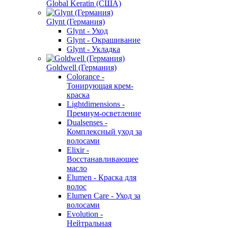
Global Keratin (США)
Glynt (Германия)
Glynt - Уход
Glynt - Окрашивание
Glynt - Укладка
Goldwell (Германия)
Colorance -
Тонирующая крем-
краска
Lightdimensions -
Премиум-осветление
Dualsenses -
Комплексный уход за
волосами
Elixir -
Восстанавливающее
масло
Elumen - Краска для
волос
Elumen Care - Уход за
волосами
Evolution -
Нейтральная