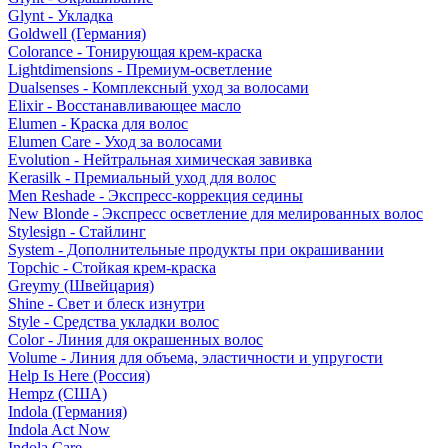
Glynt - Укладка
Goldwell (Германия)
Colorance - Тонирующая крем-краска
Lightdimensions - Премиум-осветление
Dualsenses - Комплексный уход за волосами
Elixir - Восстанавливающее масло
Elumen - Краска для волос
Elumen Care - Уход за волосами
Evolution - Нейтральная химическая завивка
Kerasilk - Премиальный уход для волос
Men Reshade - Экспресс-коррекция седины
New Blonde - Экспресс осветление для мелированных волос
Stylesign - Стайлинг
System - Дополнительные продукты при окрашивании
Topchic - Стойкая крем-краска
Greymy (Швейцария)
Shine - Свет и блеск изнутри
Style - Средства укладки волос
Color - Линия для окрашенных волос
Volume - Линия для объема, эластичности и упругости
Help Is Here (Россия)
Hempz (США)
Indola (Германия)
Indola Act Now
Indola Care