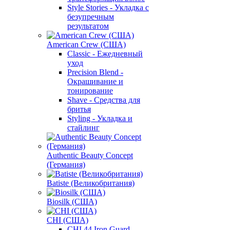
Style Stories - Укладка с
безупречным
результатом
American Crew (США)
Classic - Ежедневный
уход
Precision Blend -
Окрашивание и
тонирование
Shave - Средства для
бритья
Styling - Укладка и
стайлинг
Authentic Beauty Concept
(Германия)
Batiste (Великобритания)
Biosilk (США)
CHI (США)
CHI 44 Iron Guard -