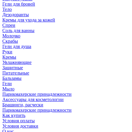
Гели для бровей
Тело
Дезодоранты
Кремы для ухода за кожей
Спреи
Соль для ванны
Молочко
Скрабы
Гели для душа
Руки
Кремы
Увлажняющие
Защитные
Питательные
Бальзамы
Гели
Мыло
Парикмахерские принадлежности
Аксессуары для косметологии
Брашинги, расчески
Парикмахерские принадлежности
Как купить
Условия оплаты
Условия доставки
О нас