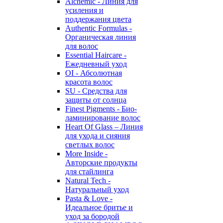
Alchemic - Линия для
усиления и
поддержания цвета
Authentic Formulas -
Органическая линия
для волос
Essential Haircare -
Eжедневный уход
OI - Абсолютная
красота волос
SU - Средства для
защиты от солнца
Finest Pigments - Био-
ламинирование волос
Heart Of Glass – Линия
для ухода и сияния
светлых волос
More Inside -
Авторские продукты
для стайлинга
Natural Tech -
Натуральный уход
Pasta & Love -
Идеальное бритье и
уход за бородой