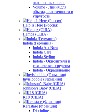
окрашенных волос
Volume - Линия для
объема, эластичности и
упругости
Help Is Here (Россия)
Hempz (США)
Indola (Германия)
Indola Act Now
Indola Care
Indola Styling
Indola - Окислители и
технические средства
Indola - Окрашивание
Invisibobble (Германия)
Johnson’s Baby (США)
K18 (США)
Kerastase (Франция)
Discipline -