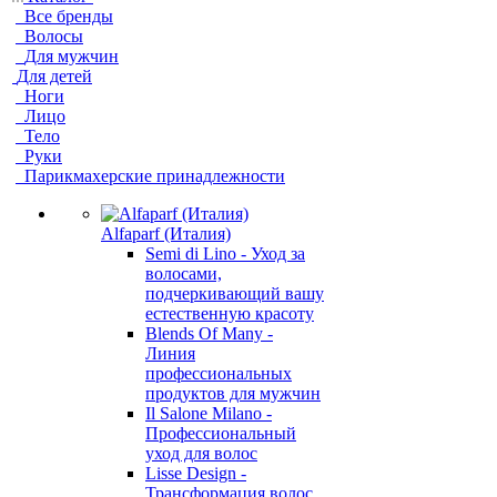
Все бренды
Волосы
Для мужчин
Для детей
Ноги
Лицо
Тело
Руки
Парикмахерские принадлежности
Alfaparf (Италия)
Semi di Lino - Уход за
волосами,
подчеркивающий вашу
естественную красоту
Blends Of Many -
Линия
профессиональных
продуктов для мужчин
Il Salone Milano -
Профессиональный
уход для волос
Lisse Design -
Трансформация волос