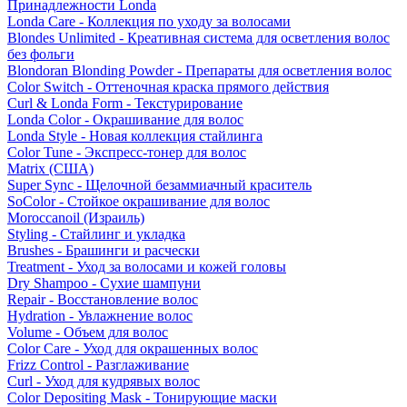
Принадлежности Londa
Londa Care - Коллекция по уходу за волосами
Blondes Unlimited - Креативная система для осветления волос
без фольги
Blondoran Blonding Powder - Препараты для осветления волос
Color Switch - Оттеночная краска прямого действия
Curl & Londa Form - Текстурирование
Londa Color - Окрашивание для волос
Londa Style - Новая коллекция стайлинга
Color Tune - Экспресс-тонер для волос
Matrix (США)
Super Sync - Щелочной безаммиачный краситель
SoColor - Стойкое окрашивание для волос
Moroccanoil (Израиль)
Styling - Стайлинг и укладка
Brushes - Брашинги и расчески
Treatment - Уход за волосами и кожей головы
Dry Shampoo - Сухие шампуни
Repair - Восстановление волос
Hydration - Увлажнение волос
Volume - Объем для волос
Color Care - Уход для окрашенных волос
Frizz Control - Разглаживание
Curl - Уход для кудрявых волос
Color Depositing Mask - Тонирующие маски