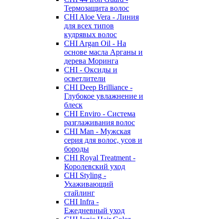
Термозащита волос
CHI Aloe Vera - Линия
для всех типов
кудрявых волос
CHI Argan Oil - На
основе масла Арганы и
дерева Моринга
CHI - Оксиды и
осветлители
CHI Deep Brilliance -
Глубокое увлажнение и
блеск
CHI Enviro - Система
разглаживания волос
CHI Man - Мужская
серия для волос, усов и
бороды
CHI Royal Treatment -
Королевский уход
CHI Styling -
Ухаживающий
стайлинг
CHI Infra -
Ежедневный уход