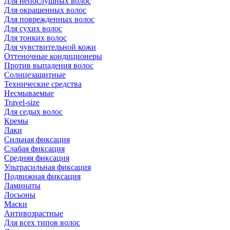
Для непослушных волос
Для окрашенных волос
Для поврежденных волос
Для сухих волос
Для тонких волос
Для чувствительной кожи
Оттеночные кондиционеры
Против выпадения волос
Солнцезащитные
Технические средства
Несмываемые
Travel-size
Для седых волос
Кремы
Лаки
Сильная фиксация
Слабая фиксация
Средняя фиксация
Ультрасильная фиксация
Подвижная фиксация
Ламинаты
Лосьоны
Маски
Антивозрастные
Для всех типов волос