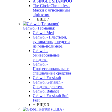
A SINGLE SHAMPOO
The Circle Chronicles -
Маски с мгновенным
эффектом
+ ЕЩЕ 7
Gehwol (Германия)
Gehwol Med
Gehwol - Пластыри,
супинаторы, средства
из гель-полимера
Gehwol -
Универсальные
средства
Gehwol -
Профессиональные и
специальные средства
Gehwol Fusskraft
Gehwol Gerlasan -
Средства для тела
Gehwol Balance
Gehwol Fusskraft Soft
Feet
+ ЕЩЕ 3