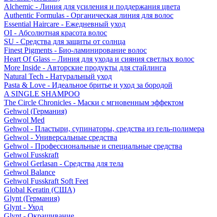
Alchemic - Линия для усиления и поддержания цвета
Authentic Formulas - Органическая линия для волос
Essential Haircare - Eжедневный уход
OI - Абсолютная красота волос
SU - Средства для защиты от солнца
Finest Pigments - Био-ламинирование волос
Heart Of Glass – Линия для ухода и сияния светлых волос
More Inside - Авторские продукты для стайлинга
Natural Tech - Натуральный уход
Pasta & Love - Идеальное бритье и уход за бородой
A SINGLE SHAMPOO
The Circle Chronicles - Маски с мгновенным эффектом
Gehwol (Германия)
Gehwol Med
Gehwol - Пластыри, супинаторы, средства из гель-полимера
Gehwol - Универсальные средства
Gehwol - Профессиональные и специальные средства
Gehwol Fusskraft
Gehwol Gerlasan - Средства для тела
Gehwol Balance
Gehwol Fusskraft Soft Feet
Global Keratin (США)
Glynt (Германия)
Glynt - Уход
Glynt - Окрашивание