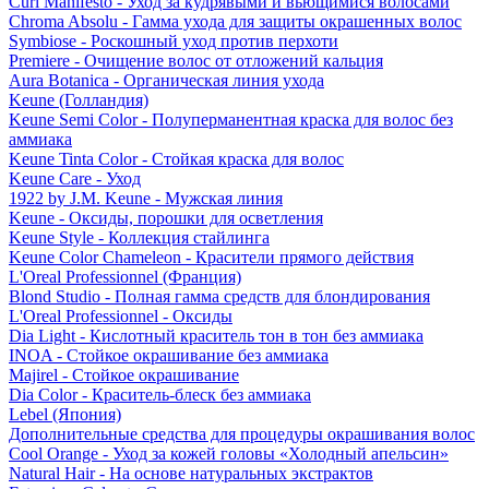
Curl Manifesto - Уход за кудрявыми и вьющимися волосами
Chroma Absolu - Гамма ухода для защиты окрашенных волос
Symbiose - Роскошный уход против перхоти
Premiere - Очищение волос от отложений кальция
Aura Botanica - Органическая линия ухода
Keune (Голландия)
Keune Semi Color - Полуперманентная краска для волос без
аммиака
Keune Tinta Color - Стойкая краска для волос
Keune Care - Уход
1922 by J.M. Keune - Мужская линия
Keune - Оксиды, порошки для осветления
Keune Style - Коллекция стайлинга
Keune Color Chameleon - Красители прямого действия
L'Oreal Professionnel (Франция)
Blond Studio - Полная гамма средств для блондирования
L'Oreal Professionnel - Оксиды
Dia Light - Кислотный краситель тон в тон без аммиака
INOA - Стойкое окрашивание без аммиака
Majirel - Стойкое окрашивание
Dia Color - Краситель-блеск без аммиака
Lebel (Япония)
Дополнительные средства для процедуры окрашивания волос
Cool Orange - Уход за кожей головы «Холодный апельсин»
Natural Hair - На основе натуральных экстрактов