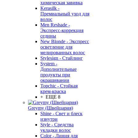
химическая завивка
Kerasilk -
Премиальный уход для
волос
Men Reshade -
Экспресс-коррекция
седины
New Blonde - Экспресс
осветление для
мелированных волос
Stylesign - Стайлинг
System -
Дополнительные
продукты при
окрашивании
Topchic - Стойкая
крем-краска
+ ЕЩЕ 8
Greymy (Швейцария)
Shine - Свет и блеск
изнутри
Style - Средства
укладки волос
Color - Линия для