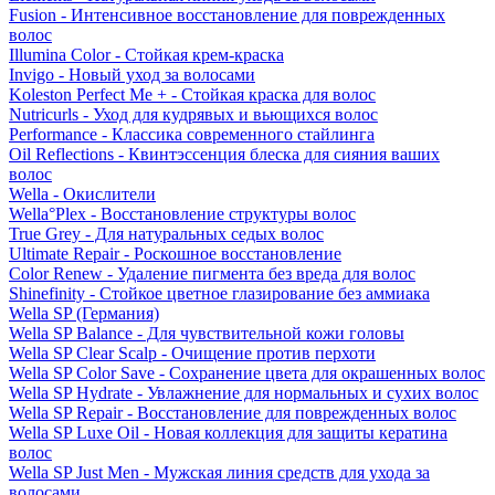
Fusion - Интенсивное восстановление для поврежденных
волос
Illumina Color - Стойкая крем-краска
Invigo - Новый уход за волосами
Koleston Perfect Me + - Стойкая краска для волос
Nutricurls - Уход для кудрявых и вьющихся волос
Performance - Классика современного стайлинга
Oil Reflections - Квинтэссенция блеска для сияния ваших
волос
Wella - Окислители
Wella°Plex - Восстановление структуры волос
True Grey - Для натуральных седых волос
Ultimate Repair - Роскошное восстановление
Color Renew - Удаление пигмента без вреда для волос
Shinefinity - Стойкое цветное глазирование без аммиака
Wella SP (Германия)
Wella SP Balance - Для чувствительной кожи головы
Wella SP Clear Scalp - Очищение против перхоти
Wella SP Color Save - Сохранение цвета для окрашенных волос
Wella SP Hydrate - Увлажнение для нормальных и сухих волос
Wella SP Repair - Восстановление для поврежденных волос
Wella SP Luxe Oil - Новая коллекция для защиты кератина
волос
Wella SP Just Men - Мужская линия средств для ухода за
волосами