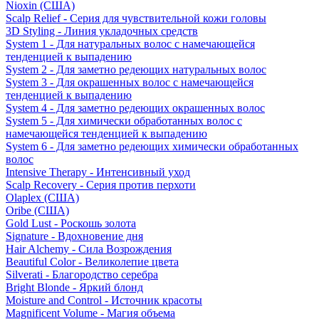
Nioxin (США)
Scalp Relief - Серия для чувствительной кожи головы
3D Styling - Линия укладочных средств
System 1 - Для натуральных волос с намечающейся
тенденцией к выпадению
System 2 - Для заметно редеющих натуральных волос
System 3 - Для окрашенных волос с намечающейся
тенденцией к выпадению
System 4 - Для заметно редеющих окрашенных волос
System 5 - Для химически обработанных волос с
намечающейся тенденцией к выпадению
System 6 - Для заметно редеющих химически обработанных
волос
Intensive Therapy - Интенсивный уход
Scalp Recovery - Серия против перхоти
Olaplex (США)
Oribe (США)
Gold Lust - Роскошь золота
Signature - Вдохновение дня
Hair Alchemy - Сила Возрождения
Beautiful Color - Великолепие цвета
Silverati - Благородство серебра
Bright Blonde - Яркий блонд
Moisture and Control - Источник красоты
Magnificent Volume - Магия объема