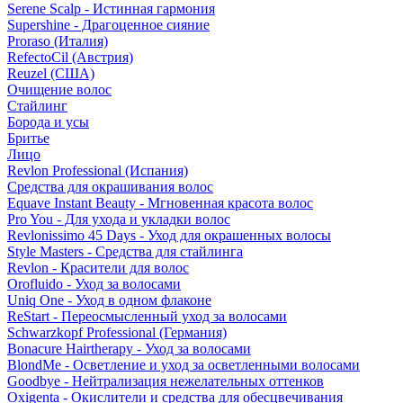
Serene Scalp - Истинная гармония
Supershine - Драгоценное сияние
Proraso (Италия)
RefectoCil (Австрия)
Reuzel (США)
Очищение волос
Стайлинг
Борода и усы
Бритье
Лицо
Revlon Professional (Испания)
Средства для окрашивания волос
Equave Instant Beauty - Мгновенная красота волос
Pro You - Для ухода и укладки волос
Revlonissimo 45 Days - Уход для окрашенных волосы
Style Masters - Средства для стайлинга
Revlon - Красители для волос
Orofluido - Уход за волосами
Uniq One - Уход в одном флаконе
ReStart - Переосмысленный уход за волосами
Schwarzkopf Professional (Германия)
Bonacure Hairtherapy - Уход за волосами
BlondMe - Осветление и уход за осветленными волосами
Goodbye - Нейтрализация нежелательных оттенков
Oxigenta - Окислители и средства для обесцвечивания