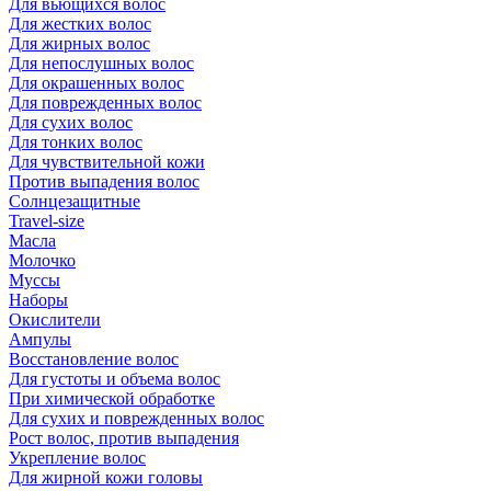
Для вьющихся волос
Для жестких волос
Для жирных волос
Для непослушных волос
Для окрашенных волос
Для поврежденных волос
Для сухих волос
Для тонких волос
Для чувствительной кожи
Против выпадения волос
Солнцезащитные
Travel-size
Масла
Молочко
Муссы
Наборы
Окислители
Ампулы
Восстановление волос
Для густоты и объема волос
При химической обработке
Для сухих и поврежденных волос
Рост волос, против выпадения
Укрепление волос
Для жирной кожи головы