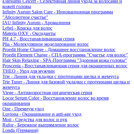
Estessimo Celcert - Селективная линия ухода за волосами и
кожей головы
Infinity Aurum Salon Care - Инновационная программа
"Абсолютное счастье"
IAU Infinity Aurum - Аромалиния
Lebel - Краска для волос
Materia OXY - Оксиданты
PH 4.7 - Восстанавливающая серия
Plia - Молекулярное моделирование волос
Proedit Home Charge - Домашнее восстановление волос
Proedit Element Charge - СПА-программа "Счастье для волос"
Hair Skin Relaxing - SPA-Программа "Здоровая кожа головы"
Proscenia - Восстанавливающая серия для окрашенных волос
THEO - Уход для мужчин
Trie - Линия для укладки с протеинами шелка и жемчуга
Trie Tuner - Линия для базовой укладки с протеинами шелка и
жемчуга
Viege - Антивозростная органическая серия
Locor Serum Color - Восстановление волос во время
окрашивания
One - Премиум уход
Luviona - Окрашивание и anti-age уход
Moii - Средства для волос и рук
Rufor - Бережное выпрямление волос
Londa (Германия)