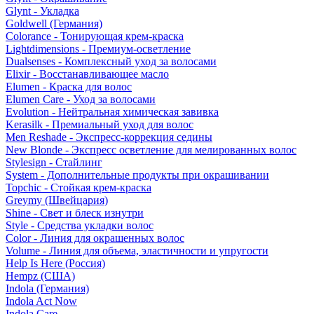
Glynt - Укладка
Goldwell (Германия)
Colorance - Тонирующая крем-краска
Lightdimensions - Премиум-осветление
Dualsenses - Комплексный уход за волосами
Elixir - Восстанавливающее масло
Elumen - Краска для волос
Elumen Care - Уход за волосами
Evolution - Нейтральная химическая завивка
Kerasilk - Премиальный уход для волос
Men Reshade - Экспресс-коррекция седины
New Blonde - Экспресс осветление для мелированных волос
Stylesign - Стайлинг
System - Дополнительные продукты при окрашивании
Topchic - Стойкая крем-краска
Greymy (Швейцария)
Shine - Свет и блеск изнутри
Style - Средства укладки волос
Color - Линия для окрашенных волос
Volume - Линия для объема, эластичности и упругости
Help Is Here (Россия)
Hempz (США)
Indola (Германия)
Indola Act Now
Indola Care