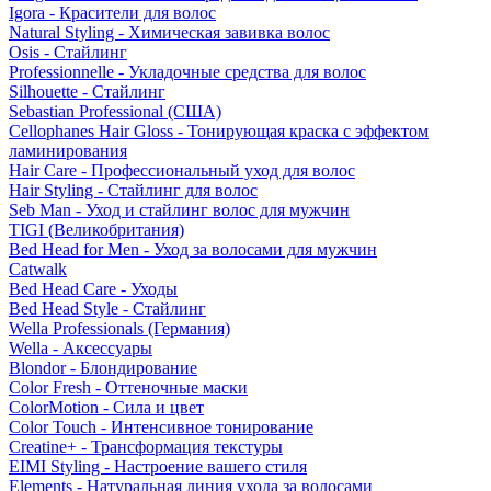
Igora - Красители для волос
Natural Styling - Химическая завивка волос
Osis - Стайлинг
Professionnelle - Укладочные средства для волос
Silhouette - Стайлинг
Sebastian Professional (США)
Cellophanes Hair Gloss - Тонирующая краска с эффектом
ламинирования
Hair Care - Профессиональный уход для волос
Hair Styling - Стайлинг для волос
Seb Man - Уход и стайлинг волос для мужчин
TIGI (Великобритания)
Bed Head for Men - Уход за волосами для мужчин
Catwalk
Bed Head Care - Уходы
Bed Head Style - Стайлинг
Wella Professionals (Германия)
Wella - Аксессуары
Blondor - Блондирование
Color Fresh - Оттеночные маски
ColorMotion - Сила и цвет
Color Touch - Интенсивное тонирование
Creatine+ - Трансформация текстуры
EIMI Styling - Настроение вашего стиля
Elements - Натуральная линия ухода за волосами