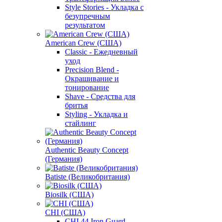
Style Stories - Укладка с
безупречным
результатом
American Crew (США)
Classic - Ежедневный
уход
Precision Blend -
Окрашивание и
тонирование
Shave - Средства для
бритья
Styling - Укладка и
стайлинг
Authentic Beauty Concept
(Германия)
Batiste (Великобритания)
Biosilk (США)
CHI (США)
CHI 44 Iron Guard -