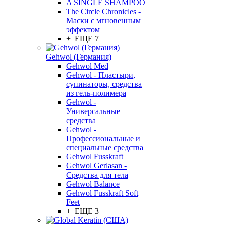
A SINGLE SHAMPOO
The Circle Chronicles -
Маски с мгновенным
эффектом
+ ЕЩЕ 7
Gehwol (Германия)
Gehwol Med
Gehwol - Пластыри,
супинаторы, средства
из гель-полимера
Gehwol -
Универсальные
средства
Gehwol -
Профессиональные и
специальные средства
Gehwol Fusskraft
Gehwol Gerlasan -
Средства для тела
Gehwol Balance
Gehwol Fusskraft Soft
Feet
+ ЕЩЕ 3