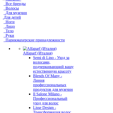
Все бренды
Волосы
Для мужчин
Для детей
Ноги
Лицо
Тело
Руки
Парикмахерские принадлежности
Alfaparf (Италия)
Semi di Lino - Уход за
волосами,
подчеркивающий вашу
естественную красоту
Blends Of Many -
Линия
профессиональных
продуктов для мужчин
Il Salone Milano -
Профессиональный
уход для волос
Lisse Design -
Трансформация волос