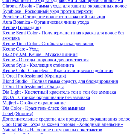
Curl Manifesto - Уход за кудрявыми и вьющимися волосами
Chroma Absolu - Гамма ухода для защиты окрашенных волос
Symbiose - Роскошный уход против перхоти
Premiere - Очищение волос от отложений кальция
Aura Botanica - Органическая линия ухода
Keune (Голландия)
Keune Semi Color - Полуперманентная краска для волос без
аммиака
Keune Tinta Color - Стойкая краска для волос
Keune Care - Уход
1922 by J.M. Keune - Мужская линия
Keune - Оксиды, порошки для осветления
Keune Style - Коллекция стайлинга
Keune Color Chameleon - Красители прямого действия
L'Oreal Professionnel (Франция)
Blond Studio - Полная гамма средств для блондирования
L'Oreal Professionnel - Оксиды
Dia Light - Кислотный краситель тон в тон без аммиака
INOA - Стойкое окрашивание без аммиака
Majirel - Стойкое окрашивание
Dia Color - Краситель-блеск без аммиака
Lebel (Япония)
Дополнительные средства для процедуры окрашивания волос
Cool Orange - Уход за кожей головы «Холодный апельсин»
Natural Hair - На основе натуральных экстрактов