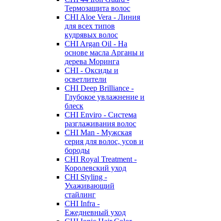
Термозащита волос
CHI Aloe Vera - Линия
для всех типов
кудрявых волос
CHI Argan Oil - На
основе масла Арганы и
дерева Моринга
CHI - Оксиды и
осветлители
CHI Deep Brilliance -
Глубокое увлажнение и
блеск
CHI Enviro - Система
разглаживания волос
CHI Man - Мужская
серия для волос, усов и
бороды
CHI Royal Treatment -
Королевский уход
CHI Styling -
Ухаживающий
стайлинг
CHI Infra -
Ежедневный уход