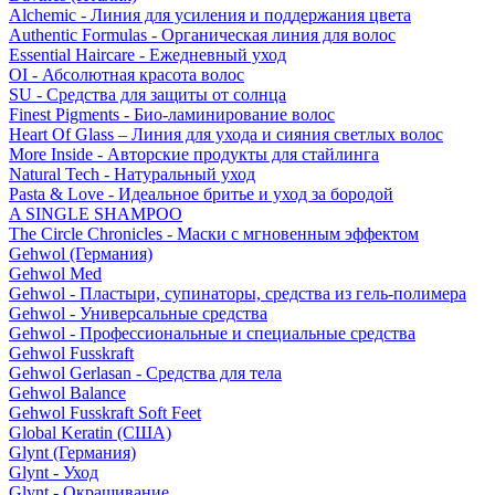
Alchemic - Линия для усиления и поддержания цвета
Authentic Formulas - Органическая линия для волос
Essential Haircare - Eжедневный уход
OI - Абсолютная красота волос
SU - Средства для защиты от солнца
Finest Pigments - Био-ламинирование волос
Heart Of Glass – Линия для ухода и сияния светлых волос
More Inside - Авторские продукты для стайлинга
Natural Tech - Натуральный уход
Pasta & Love - Идеальное бритье и уход за бородой
A SINGLE SHAMPOO
The Circle Chronicles - Маски с мгновенным эффектом
Gehwol (Германия)
Gehwol Med
Gehwol - Пластыри, супинаторы, средства из гель-полимера
Gehwol - Универсальные средства
Gehwol - Профессиональные и специальные средства
Gehwol Fusskraft
Gehwol Gerlasan - Средства для тела
Gehwol Balance
Gehwol Fusskraft Soft Feet
Global Keratin (США)
Glynt (Германия)
Glynt - Уход
Glynt - Окрашивание