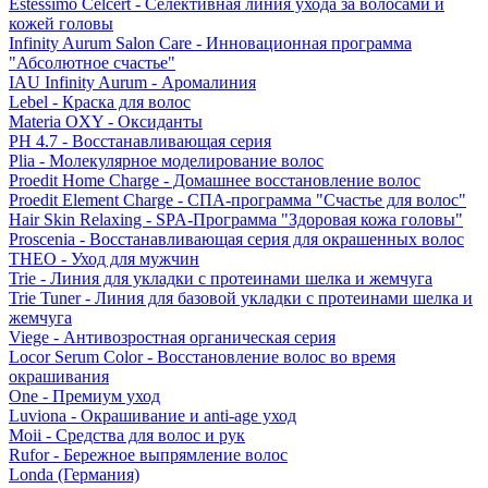
Estessimo Celcert - Селективная линия ухода за волосами и
кожей головы
Infinity Aurum Salon Care - Инновационная программа
"Абсолютное счастье"
IAU Infinity Aurum - Аромалиния
Lebel - Краска для волос
Materia OXY - Оксиданты
PH 4.7 - Восстанавливающая серия
Plia - Молекулярное моделирование волос
Proedit Home Charge - Домашнее восстановление волос
Proedit Element Charge - СПА-программа "Счастье для волос"
Hair Skin Relaxing - SPA-Программа "Здоровая кожа головы"
Proscenia - Восстанавливающая серия для окрашенных волос
THEO - Уход для мужчин
Trie - Линия для укладки с протеинами шелка и жемчуга
Trie Tuner - Линия для базовой укладки с протеинами шелка и
жемчуга
Viege - Антивозростная органическая серия
Locor Serum Color - Восстановление волос во время
окрашивания
One - Премиум уход
Luviona - Окрашивание и anti-age уход
Moii - Средства для волос и рук
Rufor - Бережное выпрямление волос
Londa (Германия)