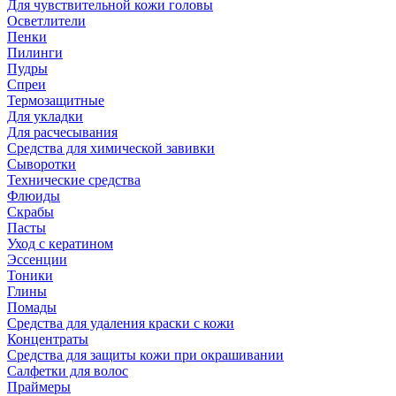
Для чувствительной кожи головы
Осветлители
Пенки
Пилинги
Пудры
Спреи
Термозащитные
Для укладки
Для расчесывания
Средства для химической завивки
Сыворотки
Технические средства
Флюиды
Скрабы
Пасты
Уход с кератином
Эссенции
Тоники
Глины
Помады
Средства для удаления краски с кожи
Концентраты
Средства для защиты кожи при окрашивании
Салфетки для волос
Праймеры