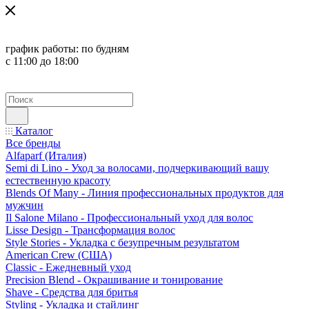
график работы:
по будням
с 11:00 до 18:00
Каталог
Все бренды
Alfaparf (Италия)
Semi di Lino - Уход за волосами, подчеркивающий вашу
естественную красоту
Blends Of Many - Линия профессиональных продуктов для
мужчин
Il Salone Milano - Профессиональный уход для волос
Lisse Design - Трансформация волос
Style Stories - Укладка с безупречным результатом
American Crew (США)
Classic - Ежедневный уход
Precision Blend - Окрашивание и тонирование
Shave - Средства для бритья
Styling - Укладка и стайлинг