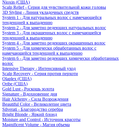
Nioxin (США)
Scalp Relief - Серия для чувствительной кожи головы
3D Styling - Линия укладочных средств
System 1 - Для натуральных волос с намечающейся
тенденцией к выпадению
System 2 - Для заметно редеющих натуральных волос
System 3 - Для окрашенных волос с намечающейся
тенденцией к выпадению
System 4 - Для заметно редеющих окрашенных волос
System 5 - Для химически обработанных волос с
намечающейся тенденцией к выпадению
System 6 - Для заметно редеющих химически обработанных
волос
Intensive Therapy - Интенсивный уход
Scalp Recovery - Серия против перхоти
Olaplex (США)
Oribe (США)
Gold Lust - Роскошь золота
Signature - Вдохновение дня
Hair Alchemy - Сила Возрождения
Beautiful Color - Великолепие цвета
Silverati - Благородство серебра
Bright Blonde - Яркий блонд
Moisture and Control - Источник красоты
Magnificent Volume - Магия объема