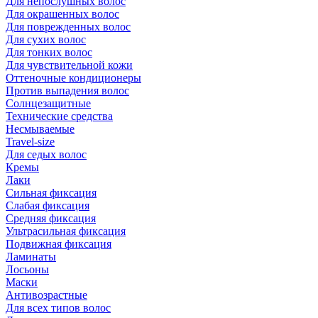
Для непослушных волос
Для окрашенных волос
Для поврежденных волос
Для сухих волос
Для тонких волос
Для чувствительной кожи
Оттеночные кондиционеры
Против выпадения волос
Солнцезащитные
Технические средства
Несмываемые
Travel-size
Для седых волос
Кремы
Лаки
Сильная фиксация
Слабая фиксация
Средняя фиксация
Ультрасильная фиксация
Подвижная фиксация
Ламинаты
Лосьоны
Маски
Антивозрастные
Для всех типов волос