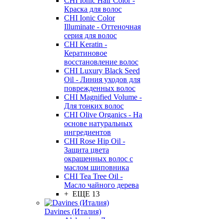
CHI Ionic Hair Color -
Краска для волос
CHI Ionic Color
Illuminate - Оттеночная
серия для волос
CHI Keratin -
Кератиновое
восстановление волос
CHI Luxury Black Seed
Oil - Линия уходов для
поврежденных волос
CHI Magnified Volume -
Для тонких волос
CHI Olive Organics - На
основе натуральных
ингредиентов
CHI Rose Hip Oil -
Защита цвета
окрашенных волос с
маслом шиповника
CHI Tea Tree Oil -
Масло чайного дерева
+ ЕЩЕ 13
Davines (Италия)