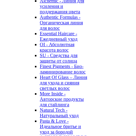
Alchemic - Линия для
усиления и
поддержания цвета
Authentic Formulas -
Органическая линия
для волос
Essential Haircare -
Eжедневный уход
OI - Абсолютная
красота волос
SU - Средства для
защиты от солнца
Finest Pigments - Био-
ламинирование волос
Heart Of Glass – Линия
для ухода и сияния
светлых волос
More Inside -
Авторские продукты
для стайлинга
Natural Tech -
Натуральный уход
Pasta & Love -
Идеальное бритье и
уход за бородой