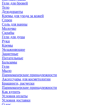
Гели для бровей
Тело
Дезодоранты
Кремы для ухода за кожей
Спреи
Соль для ванны
Молочко
Скрабы
Гели для душа
Руки
Кремы
Увлажняющие
Защитные
Питательные
Бальзамы
Гели
Мыло
Парикмахерские принадлежности
Аксессуары для косметологии
Брашинги, расчески
Парикмахерские принадлежности
Как купить
Условия оплаты
Условия доставки
О нас