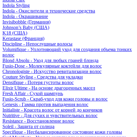
Indola Styling
Indola - Окислители и технические средства
Indola - Окрашивание
Invisibobble (Германия)
Johnson’s Baby (США)
K18 (США)
Kerastase (Франция)
Discipline - Непослушные волосы
Volumifique - Уплотняющий уход для создания объема тонких
волос
Blond Absolu - Уход для любых граней блонда
Fusio-Dose - Молекулярные коктейли для волос
Chronologiste - Искусство ревитализации волос
Couture Styling - Средства для укладки
Densifique - Потеря густоты волос
Elixir Ultime - На основе драгоценных масел
Fresh Affair - Сухой шампунь
Fusio-Scrub - Скраб-уход для кожи головы и волос
Genesis - Гамма против выпадения волос
Initialiste - Красота волос от корней до кончиков
Nutritive - Для сухих и чувствительных волос
Resistance - Восстановление волос
Soleil - Защита от солнца
Specifique - Несбалансированное состояние кожи головы