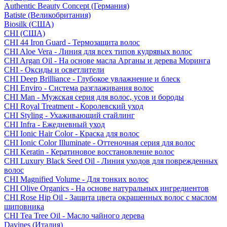
Authentic Beauty Concept (Германия)
Batiste (Великобритания)
Biosilk (США)
CHI (США)
CHI 44 Iron Guard - Термозащита волос
CHI Aloe Vera - Линия для всех типов кудрявых волос
CHI Argan Oil - На основе масла Арганы и дерева Моринга
CHI - Оксиды и осветлители
CHI Deep Brilliance - Глубокое увлажнение и блеск
CHI Enviro - Система разглаживания волос
CHI Man - Мужская серия для волос, усов и бороды
CHI Royal Treatment - Королевский уход
CHI Styling - Ухаживающий стайлинг
CHI Infra - Ежедневный уход
CHI Ionic Hair Color - Краска для волос
CHI Ionic Color Illuminate - Оттеночная серия для волос
CHI Keratin - Кератиновое восстановление волос
CHI Luxury Black Seed Oil - Линия уходов для поврежденных
волос
CHI Magnified Volume - Для тонких волос
CHI Olive Organics - На основе натуральных ингредиентов
CHI Rose Hip Oil - Защита цвета окрашенных волос с маслом
шиповника
CHI Tea Tree Oil - Масло чайного дерева
Davines (Италия)