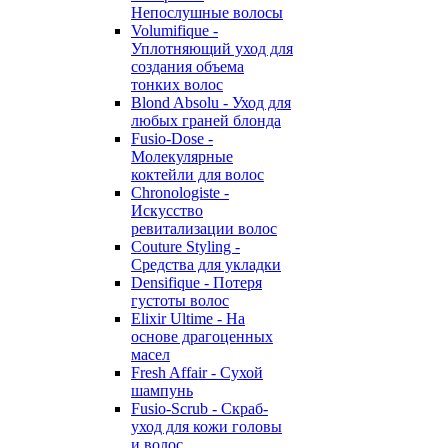
Непослушные волосы
Volumifique -
Уплотняющий уход для
создания объема
тонких волос
Blond Absolu - Уход для
любых граней блонда
Fusio-Dose -
Молекулярные
коктейли для волос
Chronologiste -
Искусство
ревитализации волос
Couture Styling -
Средства для укладки
Densifique - Потеря
густоты волос
Elixir Ultime - На
основе драгоценных
масел
Fresh Affair - Сухой
шампунь
Fusio-Scrub - Скраб-
уход для кожи головы
и волос