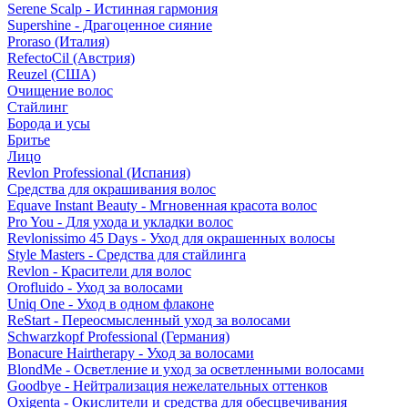
Serene Scalp - Истинная гармония
Supershine - Драгоценное сияние
Proraso (Италия)
RefectoCil (Австрия)
Reuzel (США)
Очищение волос
Стайлинг
Борода и усы
Бритье
Лицо
Revlon Professional (Испания)
Средства для окрашивания волос
Equave Instant Beauty - Мгновенная красота волос
Pro You - Для ухода и укладки волос
Revlonissimo 45 Days - Уход для окрашенных волосы
Style Masters - Средства для стайлинга
Revlon - Красители для волос
Orofluido - Уход за волосами
Uniq One - Уход в одном флаконе
ReStart - Переосмысленный уход за волосами
Schwarzkopf Professional (Германия)
Bonacure Hairtherapy - Уход за волосами
BlondMe - Осветление и уход за осветленными волосами
Goodbye - Нейтрализация нежелательных оттенков
Oxigenta - Окислители и средства для обесцвечивания