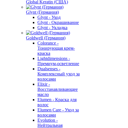
Global Keratin (США)
Glynt (Германия)
Glynt - Уход
Glynt - Окрашивание
Glynt - Укладка
Goldwell (Германия)
Colorance -
Тонирующая крем-
краска
Lightdimensions -
Премиум-осветление
Dualsenses -
Комплексный уход за
волосами
Elixir -
Восстанавливающее
масло
Elumen - Краска для
волос
Elumen Care - Уход за
волосами
Evolution -
Нейтральная