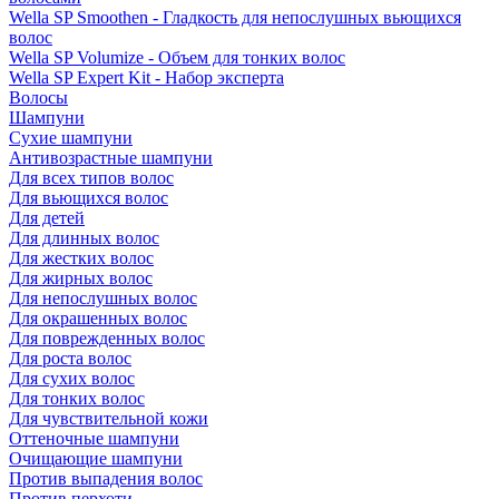
Wella SP Smoothen - Гладкость для непослушных вьющихся
волос
Wella SP Volumize - Объем для тонких волос
Wella SP Expert Kit - Набор эксперта
Волосы
Шампуни
Сухие шампуни
Антивозрастные шампуни
Для всех типов волос
Для вьющихся волос
Для детей
Для длинных волос
Для жестких волос
Для жирных волос
Для непослушных волос
Для окрашенных волос
Для поврежденных волос
Для роста волос
Для сухих волос
Для тонких волос
Для чувствительной кожи
Оттеночные шампуни
Очищающие шампуни
Против выпадения волос
Против перхоти