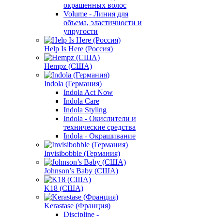
окрашенных волос
Volume - Линия для
объема, эластичности и
упругости
Help Is Here (Россия)
Hempz (США)
Indola (Германия)
Indola Act Now
Indola Care
Indola Styling
Indola - Окислители и
технические средства
Indola - Окрашивание
Invisibobble (Германия)
Johnson’s Baby (США)
K18 (США)
Kerastase (Франция)
Discipline -