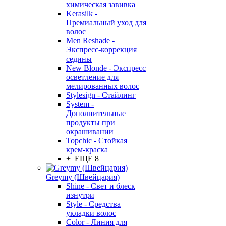
химическая завивка
Kerasilk -
Премиальный уход для
волос
Men Reshade -
Экспресс-коррекция
седины
New Blonde - Экспресс
осветление для
мелированных волос
Stylesign - Стайлинг
System -
Дополнительные
продукты при
окрашивании
Topchic - Стойкая
крем-краска
+ ЕЩЕ 8
Greymy (Швейцария)
Shine - Свет и блеск
изнутри
Style - Средства
укладки волос
Color - Линия для