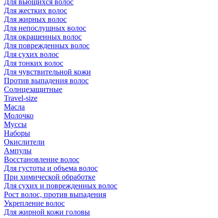
Для вьющихся волос
Для жестких волос
Для жирных волос
Для непослушных волос
Для окрашенных волос
Для поврежденных волос
Для сухих волос
Для тонких волос
Для чувствительной кожи
Против выпадения волос
Солнцезащитные
Travel-size
Масла
Молочко
Муссы
Наборы
Окислители
Ампулы
Восстановление волос
Для густоты и объема волос
При химической обработке
Для сухих и поврежденных волос
Рост волос, против выпадения
Укрепление волос
Для жирной кожи головы