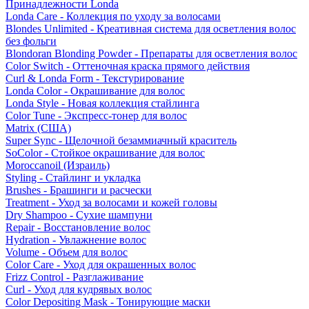
Принадлежности Londa
Londa Care - Коллекция по уходу за волосами
Blondes Unlimited - Креативная система для осветления волос
без фольги
Blondoran Blonding Powder - Препараты для осветления волос
Color Switch - Оттеночная краска прямого действия
Curl & Londa Form - Текстурирование
Londa Color - Окрашивание для волос
Londa Style - Новая коллекция стайлинга
Color Tune - Экспресс-тонер для волос
Matrix (США)
Super Sync - Щелочной безаммиачный краситель
SoColor - Стойкое окрашивание для волос
Moroccanoil (Израиль)
Styling - Стайлинг и укладка
Brushes - Брашинги и расчески
Treatment - Уход за волосами и кожей головы
Dry Shampoo - Сухие шампуни
Repair - Восстановление волос
Hydration - Увлажнение волос
Volume - Объем для волос
Color Care - Уход для окрашенных волос
Frizz Control - Разглаживание
Curl - Уход для кудрявых волос
Color Depositing Mask - Тонирующие маски