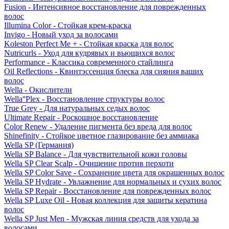
Fusion - Интенсивное восстановление для поврежденных
волос
Illumina Color - Стойкая крем-краска
Invigo - Новый уход за волосами
Koleston Perfect Me + - Стойкая краска для волос
Nutricurls - Уход для кудрявых и вьющихся волос
Performance - Классика современного стайлинга
Oil Reflections - Квинтэссенция блеска для сияния ваших
волос
Wella - Окислители
Wella°Plex - Восстановление структуры волос
True Grey - Для натуральных седых волос
Ultimate Repair - Роскошное восстановление
Color Renew - Удаление пигмента без вреда для волос
Shinefinity - Стойкое цветное глазирование без аммиака
Wella SP (Германия)
Wella SP Balance - Для чувствительной кожи головы
Wella SP Clear Scalp - Очищение против перхоти
Wella SP Color Save - Сохранение цвета для окрашенных волос
Wella SP Hydrate - Увлажнение для нормальных и сухих волос
Wella SP Repair - Восстановление для поврежденных волос
Wella SP Luxe Oil - Новая коллекция для защиты кератина
волос
Wella SP Just Men - Мужская линия средств для ухода за
волосами