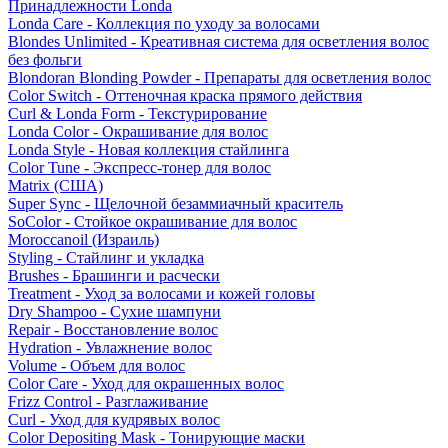
Принадлежности Londa
Londa Care - Коллекция по уходу за волосами
Blondes Unlimited - Креативная система для осветления волос
без фольги
Blondoran Blonding Powder - Препараты для осветления волос
Color Switch - Оттеночная краска прямого действия
Curl & Londa Form - Текстурирование
Londa Color - Окрашивание для волос
Londa Style - Новая коллекция стайлинга
Color Tune - Экспресс-тонер для волос
Matrix (США)
Super Sync - Щелочной безаммиачный краситель
SoColor - Стойкое окрашивание для волос
Moroccanoil (Израиль)
Styling - Стайлинг и укладка
Brushes - Брашинги и расчески
Treatment - Уход за волосами и кожей головы
Dry Shampoo - Сухие шампуни
Repair - Восстановление волос
Hydration - Увлажнение волос
Volume - Объем для волос
Color Care - Уход для окрашенных волос
Frizz Control - Разглаживание
Curl - Уход для кудрявых волос
Color Depositing Mask - Тонирующие маски