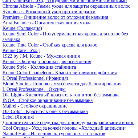
Curl Manifesto - Уход за кудрявыми и вьющимися волосами
Chroma Absolu - Гамма ухода для защиты окрашенных волос
Symbiose - Роскошный уход против перхоти
Premiere - Очищение волос от отложений кальция
Aura Botanica - Органическая линия ухода
Keune (Голландия)
Keune Semi Color - Полуперманентная краска для волос без
аммиака
Keune Tinta Color - Стойкая краска для волос
Keune Care - Уход
1922 by J.M. Keune - Мужская линия
Keune - Оксиды, порошки для осветления
Keune Style - Коллекция стайлинга
Keune Color Chameleon - Красители прямого действия
L'Oreal Professionnel (Франция)
Blond Studio - Полная гамма средств для блондирования
L'Oreal Professionnel - Оксиды
Dia Light - Кислотный краситель тон в тон без аммиака
INOA - Стойкое окрашивание без аммиака
Majirel - Стойкое окрашивание
Dia Color - Краситель-блеск без аммиака
Lebel (Япония)
Дополнительные средства для процедуры окрашивания волос
Cool Orange - Уход за кожей головы «Холодный апельсин»
Natural Hair - На основе натуральных экстрактов