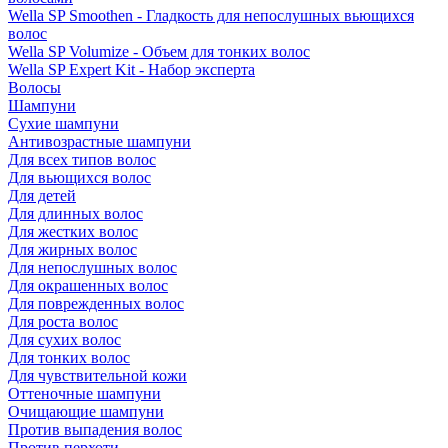
Wella SP Smoothen - Гладкость для непослушных вьющихся
волос
Wella SP Volumize - Объем для тонких волос
Wella SP Expert Kit - Набор эксперта
Волосы
Шампуни
Сухие шампуни
Антивозрастные шампуни
Для всех типов волос
Для вьющихся волос
Для детей
Для длинных волос
Для жестких волос
Для жирных волос
Для непослушных волос
Для окрашенных волос
Для поврежденных волос
Для роста волос
Для сухих волос
Для тонких волос
Для чувствительной кожи
Оттеночные шампуни
Очищающие шампуни
Против выпадения волос
Против перхоти