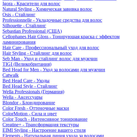
Igora - Красители для волос
Natural Styling - Химическая завивка волос
Osis - Стайлинг
Professionnelle - Укладочные средства для волос
Silhouette - Стайлинг
Sebastian Professional (США)
Cellophanes Hair Gloss - Тонирующая краска с эффектом
ламинирования
Hair Care - Профессиональный уход для волос
Hair Styling - Стайлинг для волос
Seb Man - Уход и стайлинг волос для мужчин
TIGI (Великобритания)
Bed Head for Men - Уход за волосами для мужчин
Catwalk
Bed Head Care - Уходы
Bed Head Style - Стайлинг
Wella Professionals (Германия)
Wella - Аксессуары
Blondor - Блондирование
Color Fresh - Оттеночные маски
ColorMotion - Сила и цвет
Color Touch - Интенсивное тонирование
Creatine+ - Трансформация текстуры
EIMI Styling - Настроение вашего стиля
Elements - Натуральная линия ухода за волосами