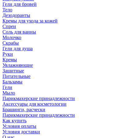
Гели для бровей
Тело
Дезодоранты
Кремы для ухода за кожей
Спреи
Соль для ванны
Молочко
Скрабы
Гели для душа
Руки
Кремы
Увлажняющие
Защитные
Питательные
Бальзамы
Гели
Мыло
Парикмахерские принадлежности
Аксессуары для косметологии
Брашинги, расчески
Парикмахерские принадлежности
Как купить
Условия оплаты
Условия доставки
О нас