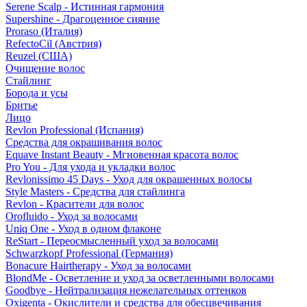
Serene Scalp - Истинная гармония
Supershine - Драгоценное сияние
Proraso (Италия)
RefectoCil (Австрия)
Reuzel (США)
Очищение волос
Стайлинг
Борода и усы
Бритье
Лицо
Revlon Professional (Испания)
Средства для окрашивания волос
Equave Instant Beauty - Мгновенная красота волос
Pro You - Для ухода и укладки волос
Revlonissimo 45 Days - Уход для окрашенных волосы
Style Masters - Средства для стайлинга
Revlon - Красители для волос
Orofluido - Уход за волосами
Uniq One - Уход в одном флаконе
ReStart - Переосмысленный уход за волосами
Schwarzkopf Professional (Германия)
Bonacure Hairtherapy - Уход за волосами
BlondMe - Осветление и уход за осветленными волосами
Goodbye - Нейтрализация нежелательных оттенков
Oxigenta - Окислители и средства для обесцвечивания