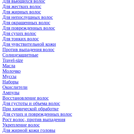
Для вьющихся волос
Для жестких волос
Для жирных волос
Для непослушных волос
Для окрашенных волос
Для поврежденных волос
Для сухих волос
Для тонких волос
Для чувствительной кожи
Против выпадения волос
Солнцезащитные
Travel-size
Масла
Молочко
Муссы
Наборы
Окислители
Ампулы
Восстановление волос
Для густоты и объема волос
При химической обработке
Для сухих и поврежденных волос
Рост волос, против выпадения
Укрепление волос
Для жирной кожи головы