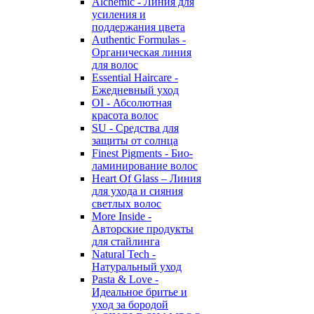
Alchemic - Линия для
усиления и
поддержания цвета
Authentic Formulas -
Органическая линия
для волос
Essential Haircare -
Eжедневный уход
OI - Абсолютная
красота волос
SU - Средства для
защиты от солнца
Finest Pigments - Био-
ламинирование волос
Heart Of Glass – Линия
для ухода и сияния
светлых волос
More Inside -
Авторские продукты
для стайлинга
Natural Tech -
Натуральный уход
Pasta & Love -
Идеальное бритье и
уход за бородой