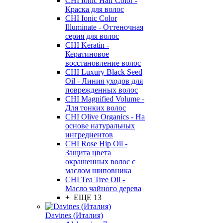
CHI Ionic Hair Color -
Краска для волос
CHI Ionic Color
Illuminate - Оттеночная
серия для волос
CHI Keratin -
Кератиновое
восстановление волос
CHI Luxury Black Seed
Oil - Линия уходов для
поврежденных волос
CHI Magnified Volume -
Для тонких волос
CHI Olive Organics - На
основе натуральных
ингредиентов
CHI Rose Hip Oil -
Защита цвета
окрашенных волос с
маслом шиповника
CHI Tea Tree Oil -
Масло чайного дерева
+ ЕЩЕ 13
Davines (Италия)