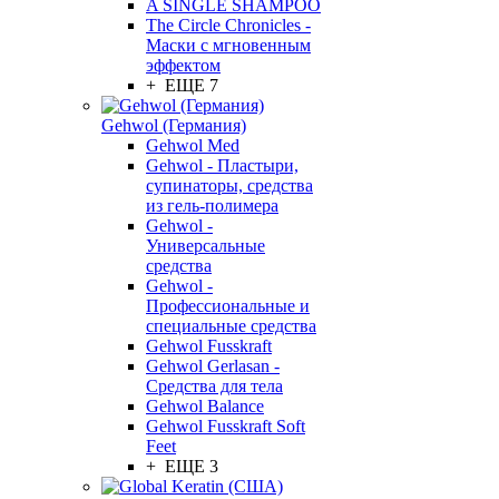
A SINGLE SHAMPOO
The Circle Chronicles -
Маски с мгновенным
эффектом
+ ЕЩЕ 7
Gehwol (Германия)
Gehwol Med
Gehwol - Пластыри,
супинаторы, средства
из гель-полимера
Gehwol -
Универсальные
средства
Gehwol -
Профессиональные и
специальные средства
Gehwol Fusskraft
Gehwol Gerlasan -
Средства для тела
Gehwol Balance
Gehwol Fusskraft Soft
Feet
+ ЕЩЕ 3