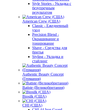
Style Stories - Укладка с
безупречным
результатом
American Crew (США)
Classic - Ежедневный
уход
Precision Blend -
Окрашивание и
тонирование
Shave - Средства для
бритья
Styling - Укладка и
стайлинг
Authentic Beauty Concept
(Германия)
Batiste (Великобритания)
Biosilk (США)
CHI (США)
CHI 44 Iron Guard -