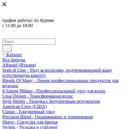
график работы:
по будням
с 11:00 до 18:00
Каталог
Все бренды
Alfaparf (Италия)
Semi di Lino - Уход за волосами, подчеркивающий вашу
естественную красоту
Blends Of Many - Линия профессиональных продуктов для
мужчин
Il Salone Milano - Профессиональный уход для волос
Lisse Design - Трансформация волос
Style Stories - Укладка с безупречным результатом
American Crew (США)
Classic - Ежедневный уход
Precision Blend - Окрашивание и тонирование
Shave - Средства для бритья
Styling - Укладка и стайлинг