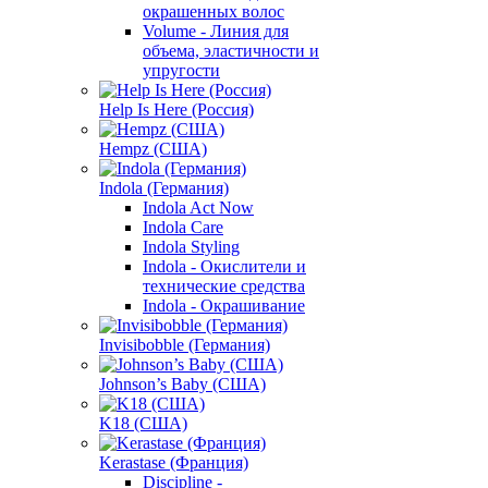
окрашенных волос
Volume - Линия для
объема, эластичности и
упругости
Help Is Here (Россия)
Hempz (США)
Indola (Германия)
Indola Act Now
Indola Care
Indola Styling
Indola - Окислители и
технические средства
Indola - Окрашивание
Invisibobble (Германия)
Johnson’s Baby (США)
K18 (США)
Kerastase (Франция)
Discipline -