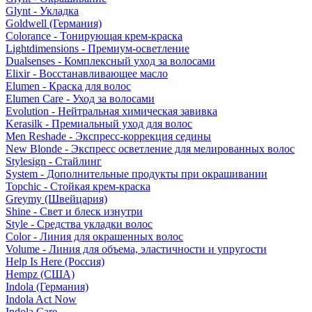
Glynt - Укладка
Goldwell (Германия)
Colorance - Тонирующая крем-краска
Lightdimensions - Премиум-осветление
Dualsenses - Комплексный уход за волосами
Elixir - Восстанавливающее масло
Elumen - Краска для волос
Elumen Care - Уход за волосами
Evolution - Нейтральная химическая завивка
Kerasilk - Премиальный уход для волос
Men Reshade - Экспресс-коррекция седины
New Blonde - Экспресс осветление для мелированных волос
Stylesign - Стайлинг
System - Дополнительные продукты при окрашивании
Topchic - Стойкая крем-краска
Greymy (Швейцария)
Shine - Свет и блеск изнутри
Style - Средства укладки волос
Color - Линия для окрашенных волос
Volume - Линия для объема, эластичности и упругости
Help Is Here (Россия)
Hempz (США)
Indola (Германия)
Indola Act Now
Indola Care