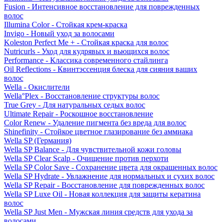
Fusion - Интенсивное восстановление для поврежденных
волос
Illumina Color - Стойкая крем-краска
Invigo - Новый уход за волосами
Koleston Perfect Me + - Стойкая краска для волос
Nutricurls - Уход для кудрявых и вьющихся волос
Performance - Классика современного стайлинга
Oil Reflections - Квинтэссенция блеска для сияния ваших
волос
Wella - Окислители
Wella°Plex - Восстановление структуры волос
True Grey - Для натуральных седых волос
Ultimate Repair - Роскошное восстановление
Color Renew - Удаление пигмента без вреда для волос
Shinefinity - Стойкое цветное глазирование без аммиака
Wella SP (Германия)
Wella SP Balance - Для чувствительной кожи головы
Wella SP Clear Scalp - Очищение против перхоти
Wella SP Color Save - Сохранение цвета для окрашенных волос
Wella SP Hydrate - Увлажнение для нормальных и сухих волос
Wella SP Repair - Восстановление для поврежденных волос
Wella SP Luxe Oil - Новая коллекция для защиты кератина
волос
Wella SP Just Men - Мужская линия средств для ухода за
волосами