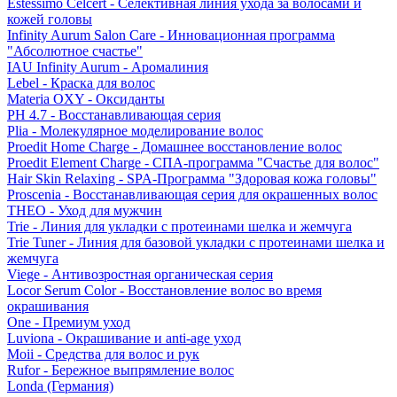
Estessimo Celcert - Селективная линия ухода за волосами и
кожей головы
Infinity Aurum Salon Care - Инновационная программа
"Абсолютное счастье"
IAU Infinity Aurum - Аромалиния
Lebel - Краска для волос
Materia OXY - Оксиданты
PH 4.7 - Восстанавливающая серия
Plia - Молекулярное моделирование волос
Proedit Home Charge - Домашнее восстановление волос
Proedit Element Charge - СПА-программа "Счастье для волос"
Hair Skin Relaxing - SPA-Программа "Здоровая кожа головы"
Proscenia - Восстанавливающая серия для окрашенных волос
THEO - Уход для мужчин
Trie - Линия для укладки с протеинами шелка и жемчуга
Trie Tuner - Линия для базовой укладки с протеинами шелка и
жемчуга
Viege - Антивозростная органическая серия
Locor Serum Color - Восстановление волос во время
окрашивания
One - Премиум уход
Luviona - Окрашивание и anti-age уход
Moii - Средства для волос и рук
Rufor - Бережное выпрямление волос
Londa (Германия)