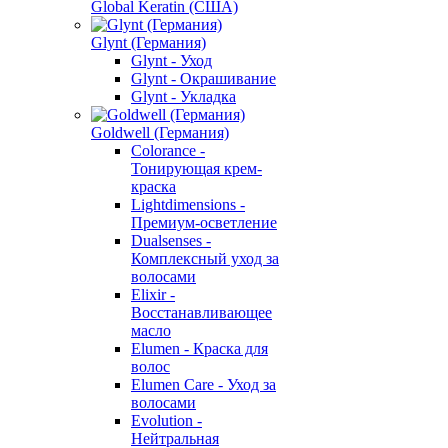
Global Keratin (США)
Glynt (Германия)
Glynt - Уход
Glynt - Окрашивание
Glynt - Укладка
Goldwell (Германия)
Colorance -
Тонирующая крем-
краска
Lightdimensions -
Премиум-осветление
Dualsenses -
Комплексный уход за
волосами
Elixir -
Восстанавливающее
масло
Elumen - Краска для
волос
Elumen Care - Уход за
волосами
Evolution -
Нейтральная