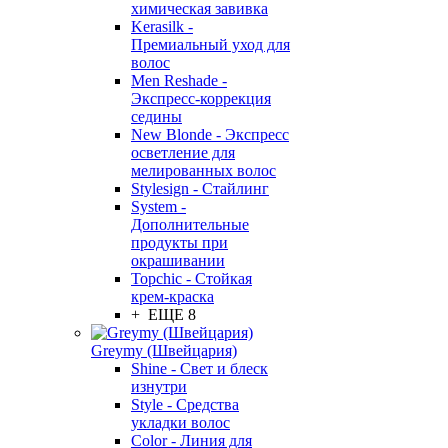
химическая завивка
Kerasilk -
Премиальный уход для
волос
Men Reshade -
Экспресс-коррекция
седины
New Blonde - Экспресс
осветление для
мелированных волос
Stylesign - Стайлинг
System -
Дополнительные
продукты при
окрашивании
Topchic - Стойкая
крем-краска
+ ЕЩЕ 8
Greymy (Швейцария)
Shine - Свет и блеск
изнутри
Style - Средства
укладки волос
Color - Линия для