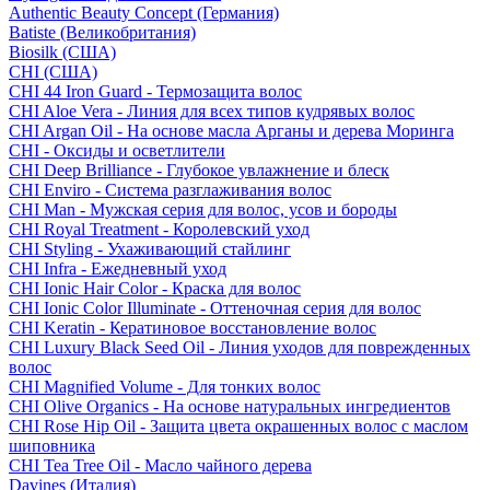
Authentic Beauty Concept (Германия)
Batiste (Великобритания)
Biosilk (США)
CHI (США)
CHI 44 Iron Guard - Термозащита волос
CHI Aloe Vera - Линия для всех типов кудрявых волос
CHI Argan Oil - На основе масла Арганы и дерева Моринга
CHI - Оксиды и осветлители
CHI Deep Brilliance - Глубокое увлажнение и блеск
CHI Enviro - Система разглаживания волос
CHI Man - Мужская серия для волос, усов и бороды
CHI Royal Treatment - Королевский уход
CHI Styling - Ухаживающий стайлинг
CHI Infra - Ежедневный уход
CHI Ionic Hair Color - Краска для волос
CHI Ionic Color Illuminate - Оттеночная серия для волос
CHI Keratin - Кератиновое восстановление волос
CHI Luxury Black Seed Oil - Линия уходов для поврежденных
волос
CHI Magnified Volume - Для тонких волос
CHI Olive Organics - На основе натуральных ингредиентов
CHI Rose Hip Oil - Защита цвета окрашенных волос с маслом
шиповника
CHI Tea Tree Oil - Масло чайного дерева
Davines (Италия)