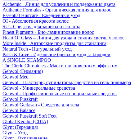
Alchemic - Линия для усиления и поддержания цвета
Authentic Formulas - Органическая линия для волос
Essential Haircare - Eжедневный уход
OI - Абсолютная красота волос
SU - Средства для защиты от солнца
Finest Pigments - Био-ламинирование волос
Heart Of Glass – Линия для ухода и сияния светлых волос
More Inside - Авторские продукты для стайлинга
Natural Tech - Натуральный уход
Pasta & Love - Идеальное бритье и уход за бородой
A SINGLE SHAMPOO
The Circle Chronicles - Маски с мгновенным эффектом
Gehwol (Германия)
Gehwol Med
Gehwol - Пластыри, супинаторы, средства из гель-полимера
Gehwol - Универсальные средства
Gehwol - Профессиональные и специальные средства
Gehwol Fusskraft
Gehwol Gerlasan - Средства для тела
Gehwol Balance
Gehwol Fusskraft Soft Feet
Global Keratin (США)
Glynt (Германия)
Glynt - Уход
Glynt - Окрашивание