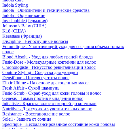
Indola Styling
Indola - Окислители и технические средства
Indola - Окрашивание
Invisibobble (Германия)
Johnson’s Baby (США)
K18 (США)
Kerastase (Франция)
Discipline - Непослушные волосы
Volumifique - Уплотняющий уход для создания объема тонких
волос
Blond Absolu - Уход для любых граней блонда
Fusio-Dose - Молекулярные коктейли для волос
Chronologiste - Искусство ревитализации волос
Couture Styling - Средства для укладки
Densifique - Потеря густоты волос
Elixir Ultime - На основе драгоценных масел
Fresh Affair - Сухой шампунь
Fusio-Scrub - Скраб-уход для кожи головы и волос
Genesis - Гамма против выпадения волос
Initialiste - Красота волос от корней до кончиков
Nutritive - Для сухих и чувствительных волос
Resistance - Восстановление волос
Soleil - Защита от солнца
Specifique - Несбалансированное состояние кожи головы