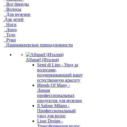
Все бренды
Волосы
Для мужчин
Для детей
Ноги
Лицо
Тело
Руки
Парикмахерские принадлежности
Alfaparf (Италия)
Semi di Lino - Уход за
волосами,
подчеркивающий вашу
естественную красоту
Blends Of Many -
Линия
профессиональных
продуктов для мужчин
Il Salone Milano -
Профессиональный
уход для волос
Lisse Design -
Трансформация волос