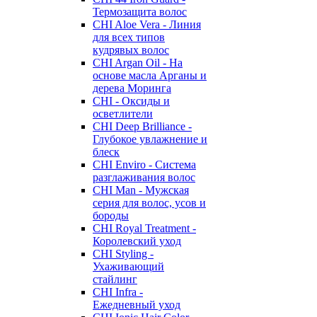
Термозащита волос
CHI Aloe Vera - Линия
для всех типов
кудрявых волос
CHI Argan Oil - На
основе масла Арганы и
дерева Моринга
CHI - Оксиды и
осветлители
CHI Deep Brilliance -
Глубокое увлажнение и
блеск
CHI Enviro - Система
разглаживания волос
CHI Man - Мужская
серия для волос, усов и
бороды
CHI Royal Treatment -
Королевский уход
CHI Styling -
Ухаживающий
стайлинг
CHI Infra -
Ежедневный уход