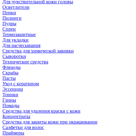
Для чувствительной кожи головы
Осветлители
Пенки
Пилинги
Пудры
Спреи
Термозащитные
Для укладки
Для расчесывания
Средства для химической завивки
Сыворотки
Технические средства
Флюиды
Скрабы
Пасты
Уход с кератином
Эссенции
Тоники
Глины
Помады
Средства для удаления краски с кожи
Концентраты
Средства для защиты кожи при окрашивании
Салфетки для волос
Праймеры