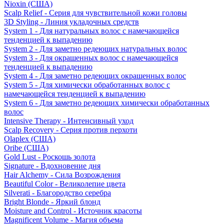
Nioxin (США)
Scalp Relief - Серия для чувствительной кожи головы
3D Styling - Линия укладочных средств
System 1 - Для натуральных волос с намечающейся
тенденцией к выпадению
System 2 - Для заметно редеющих натуральных волос
System 3 - Для окрашенных волос с намечающейся
тенденцией к выпадению
System 4 - Для заметно редеющих окрашенных волос
System 5 - Для химически обработанных волос с
намечающейся тенденцией к выпадению
System 6 - Для заметно редеющих химически обработанных
волос
Intensive Therapy - Интенсивный уход
Scalp Recovery - Серия против перхоти
Olaplex (США)
Oribe (США)
Gold Lust - Роскошь золота
Signature - Вдохновение дня
Hair Alchemy - Сила Возрождения
Beautiful Color - Великолепие цвета
Silverati - Благородство серебра
Bright Blonde - Яркий блонд
Moisture and Control - Источник красоты
Magnificent Volume - Магия объема