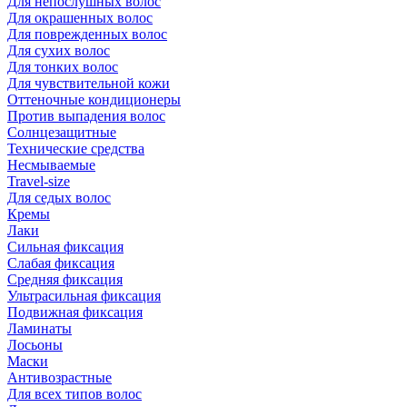
Для непослушных волос
Для окрашенных волос
Для поврежденных волос
Для сухих волос
Для тонких волос
Для чувствительной кожи
Оттеночные кондиционеры
Против выпадения волос
Солнцезащитные
Технические средства
Несмываемые
Travel-size
Для седых волос
Кремы
Лаки
Сильная фиксация
Слабая фиксация
Средняя фиксация
Ультрасильная фиксация
Подвижная фиксация
Ламинаты
Лосьоны
Маски
Антивозрастные
Для всех типов волос