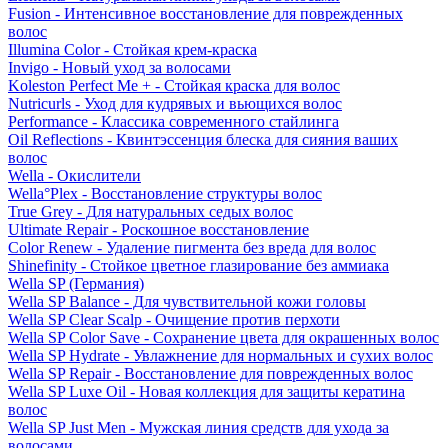
Fusion - Интенсивное восстановление для поврежденных
волос
Illumina Color - Стойкая крем-краска
Invigo - Новый уход за волосами
Koleston Perfect Me + - Стойкая краска для волос
Nutricurls - Уход для кудрявых и вьющихся волос
Performance - Классика современного стайлинга
Oil Reflections - Квинтэссенция блеска для сияния ваших
волос
Wella - Окислители
Wella°Plex - Восстановление структуры волос
True Grey - Для натуральных седых волос
Ultimate Repair - Роскошное восстановление
Color Renew - Удаление пигмента без вреда для волос
Shinefinity - Стойкое цветное глазирование без аммиака
Wella SP (Германия)
Wella SP Balance - Для чувствительной кожи головы
Wella SP Clear Scalp - Очищение против перхоти
Wella SP Color Save - Сохранение цвета для окрашенных волос
Wella SP Hydrate - Увлажнение для нормальных и сухих волос
Wella SP Repair - Восстановление для поврежденных волос
Wella SP Luxe Oil - Новая коллекция для защиты кератина
волос
Wella SP Just Men - Мужская линия средств для ухода за
волосами