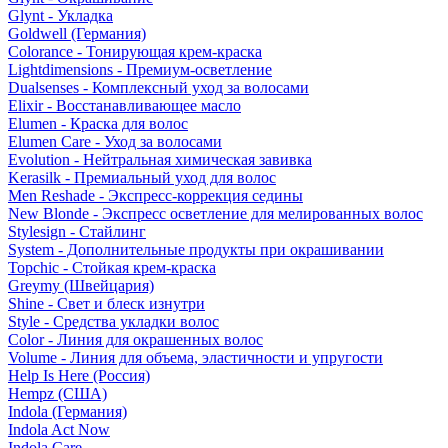
Glynt - Укладка
Goldwell (Германия)
Colorance - Тонирующая крем-краска
Lightdimensions - Премиум-осветление
Dualsenses - Комплексный уход за волосами
Elixir - Восстанавливающее масло
Elumen - Краска для волос
Elumen Care - Уход за волосами
Evolution - Нейтральная химическая завивка
Kerasilk - Премиальный уход для волос
Men Reshade - Экспресс-коррекция седины
New Blonde - Экспресс осветление для мелированных волос
Stylesign - Стайлинг
System - Дополнительные продукты при окрашивании
Topchic - Стойкая крем-краска
Greymy (Швейцария)
Shine - Свет и блеск изнутри
Style - Средства укладки волос
Color - Линия для окрашенных волос
Volume - Линия для объема, эластичности и упругости
Help Is Here (Россия)
Hempz (США)
Indola (Германия)
Indola Act Now
Indola Care