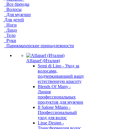
Все бренды
Волосы
Для мужчин
Для детей
Ноги
Лицо
Тело
Руки
Парикмахерские принадлежности
Alfaparf (Италия)
Semi di Lino - Уход за
волосами,
подчеркивающий вашу
естественную красоту
Blends Of Many -
Линия
профессиональных
продуктов для мужчин
Il Salone Milano -
Профессиональный
уход для волос
Lisse Design -
Трансформация волос