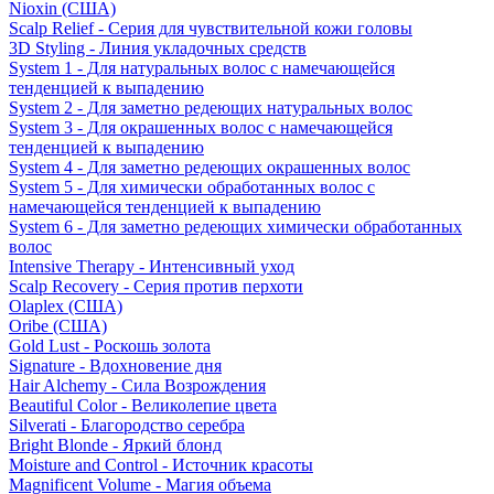
Nioxin (США)
Scalp Relief - Серия для чувствительной кожи головы
3D Styling - Линия укладочных средств
System 1 - Для натуральных волос с намечающейся
тенденцией к выпадению
System 2 - Для заметно редеющих натуральных волос
System 3 - Для окрашенных волос с намечающейся
тенденцией к выпадению
System 4 - Для заметно редеющих окрашенных волос
System 5 - Для химически обработанных волос с
намечающейся тенденцией к выпадению
System 6 - Для заметно редеющих химически обработанных
волос
Intensive Therapy - Интенсивный уход
Scalp Recovery - Серия против перхоти
Olaplex (США)
Oribe (США)
Gold Lust - Роскошь золота
Signature - Вдохновение дня
Hair Alchemy - Сила Возрождения
Beautiful Color - Великолепие цвета
Silverati - Благородство серебра
Bright Blonde - Яркий блонд
Moisture and Control - Источник красоты
Magnificent Volume - Магия объема