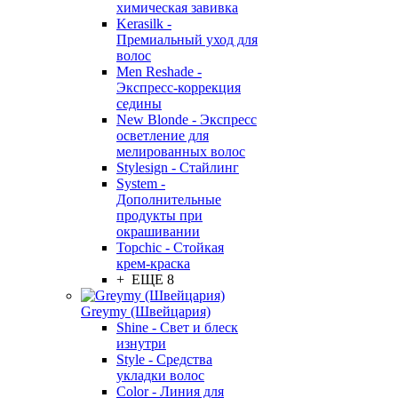
химическая завивка
Kerasilk -
Премиальный уход для
волос
Men Reshade -
Экспресс-коррекция
седины
New Blonde - Экспресс
осветление для
мелированных волос
Stylesign - Стайлинг
System -
Дополнительные
продукты при
окрашивании
Topchic - Стойкая
крем-краска
+ ЕЩЕ 8
Greymy (Швейцария)
Shine - Свет и блеск
изнутри
Style - Средства
укладки волос
Color - Линия для