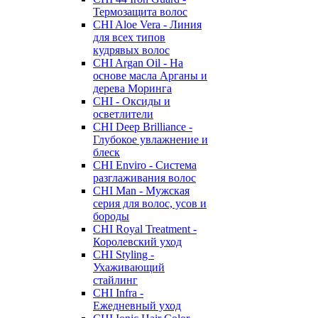
Термозащита волос
CHI Aloe Vera - Линия
для всех типов
кудрявых волос
CHI Argan Oil - На
основе масла Арганы и
дерева Моринга
CHI - Оксиды и
осветлители
CHI Deep Brilliance -
Глубокое увлажнение и
блеск
CHI Enviro - Система
разглаживания волос
CHI Man - Мужская
серия для волос, усов и
бороды
CHI Royal Treatment -
Королевский уход
CHI Styling -
Ухаживающий
стайлинг
CHI Infra -
Ежедневный уход