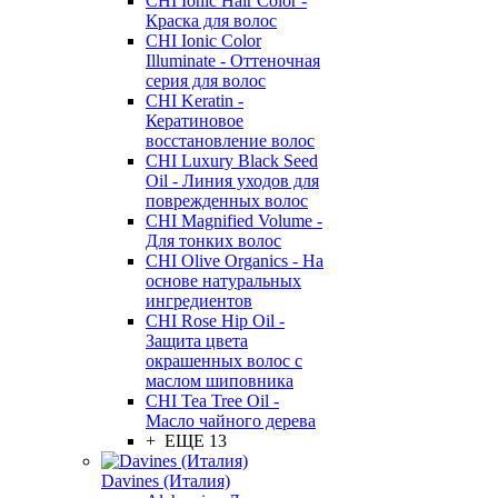
CHI Ionic Hair Color -
Краска для волос
CHI Ionic Color
Illuminate - Оттеночная
серия для волос
CHI Keratin -
Кератиновое
восстановление волос
CHI Luxury Black Seed
Oil - Линия уходов для
поврежденных волос
CHI Magnified Volume -
Для тонких волос
CHI Olive Organics - На
основе натуральных
ингредиентов
CHI Rose Hip Oil -
Защита цвета
окрашенных волос с
маслом шиповника
CHI Tea Tree Oil -
Масло чайного дерева
+ ЕЩЕ 13
Davines (Италия)