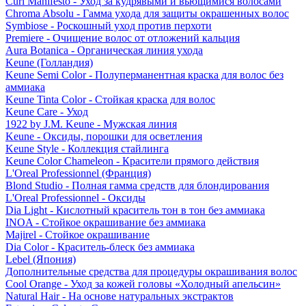
Curl Manifesto - Уход за кудрявыми и вьющимися волосами
Chroma Absolu - Гамма ухода для защиты окрашенных волос
Symbiose - Роскошный уход против перхоти
Premiere - Очищение волос от отложений кальция
Aura Botanica - Органическая линия ухода
Keune (Голландия)
Keune Semi Color - Полуперманентная краска для волос без
аммиака
Keune Tinta Color - Стойкая краска для волос
Keune Care - Уход
1922 by J.M. Keune - Мужская линия
Keune - Оксиды, порошки для осветления
Keune Style - Коллекция стайлинга
Keune Color Chameleon - Красители прямого действия
L'Oreal Professionnel (Франция)
Blond Studio - Полная гамма средств для блондирования
L'Oreal Professionnel - Оксиды
Dia Light - Кислотный краситель тон в тон без аммиака
INOA - Стойкое окрашивание без аммиака
Majirel - Стойкое окрашивание
Dia Color - Краситель-блеск без аммиака
Lebel (Япония)
Дополнительные средства для процедуры окрашивания волос
Cool Orange - Уход за кожей головы «Холодный апельсин»
Natural Hair - На основе натуральных экстрактов