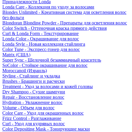
Принадлежности Londa
Londa Care - Коллекция по уходу за волосами
Blondes Unlimited - Креативная система для осветления волос
без фольги
Blondoran Blonding Powder - Препараты для осветления волос
Color Switch - Оттеночная краска прямого действия
Curl & Londa Form - Текстурирование
Londa Color - Окрашивание для волос
Londa Style - Новая коллекция стайлинга
Color Tune - Экспресс-тонер для волос
Matrix (США)
Super Sync - Щелочной безаммиачный краситель
SoColor - Стойкое окрашивание для волос
Moroccanoil (Израиль)
Styling - Стайлинг и укладка
Brushes - Брашинги и расчески
Treatment - Уход за волосами и кожей головы
Dry Shampoo - Сухие шампуни
Repair - Восстановление волос
Hydration - Увлажнение волос
Volume - Объем для волос
Color Care - Уход для окрашенных волос
Frizz Control - Разглаживание
Curl - Уход для кудрявых волос
Color Depositing Mask - Тонирующие маски