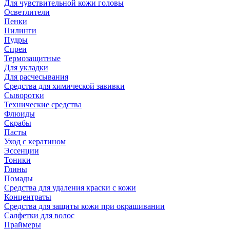
Для чувствительной кожи головы
Осветлители
Пенки
Пилинги
Пудры
Спреи
Термозащитные
Для укладки
Для расчесывания
Средства для химической завивки
Сыворотки
Технические средства
Флюиды
Скрабы
Пасты
Уход с кератином
Эссенции
Тоники
Глины
Помады
Средства для удаления краски с кожи
Концентраты
Средства для защиты кожи при окрашивании
Салфетки для волос
Праймеры