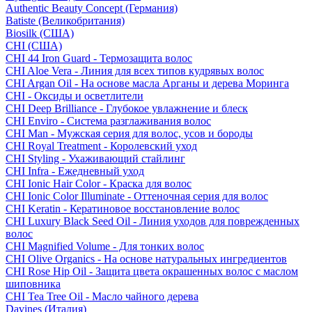
Authentic Beauty Concept (Германия)
Batiste (Великобритания)
Biosilk (США)
CHI (США)
CHI 44 Iron Guard - Термозащита волос
CHI Aloe Vera - Линия для всех типов кудрявых волос
CHI Argan Oil - На основе масла Арганы и дерева Моринга
CHI - Оксиды и осветлители
CHI Deep Brilliance - Глубокое увлажнение и блеск
CHI Enviro - Система разглаживания волос
CHI Man - Мужская серия для волос, усов и бороды
CHI Royal Treatment - Королевский уход
CHI Styling - Ухаживающий стайлинг
CHI Infra - Ежедневный уход
CHI Ionic Hair Color - Краска для волос
CHI Ionic Color Illuminate - Оттеночная серия для волос
CHI Keratin - Кератиновое восстановление волос
CHI Luxury Black Seed Oil - Линия уходов для поврежденных
волос
CHI Magnified Volume - Для тонких волос
CHI Olive Organics - На основе натуральных ингредиентов
CHI Rose Hip Oil - Защита цвета окрашенных волос с маслом
шиповника
CHI Tea Tree Oil - Масло чайного дерева
Davines (Италия)