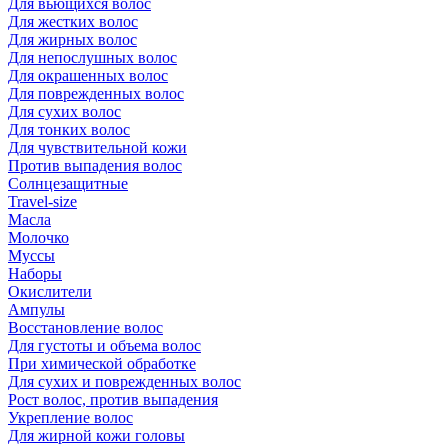
Для вьющихся волос
Для жестких волос
Для жирных волос
Для непослушных волос
Для окрашенных волос
Для поврежденных волос
Для сухих волос
Для тонких волос
Для чувствительной кожи
Против выпадения волос
Солнцезащитные
Travel-size
Масла
Молочко
Муссы
Наборы
Окислители
Ампулы
Восстановление волос
Для густоты и объема волос
При химической обработке
Для сухих и поврежденных волос
Рост волос, против выпадения
Укрепление волос
Для жирной кожи головы