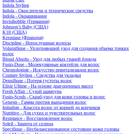
Indola Styling
Indola - Окислители и технические средства
Indola - Окрашивание
Invisibobble (Германия)
Johnson’s Baby (США)
K18 (США)
Kerastase (Франция)
Discipline - Непослушные волосы
Volumifique - Уплотняющий уход для создания объема тонких
волос
Blond Absolu - Уход для любых граней блонда
Fusio-Dose - Молекулярные коктейли для волос
Chronologiste - Искусство ревитализации волос
Couture Styling - Средства для укладки
Densifique - Потеря густоты волос
Elixir Ultime - На основе драгоценных масел
Fresh Affair - Сухой шампунь
Fusio-Scrub - Скраб-уход для кожи головы и волос
Genesis - Гамма против выпадения волос
Initialiste - Красота волос от корней до кончиков
Nutritive - Для сухих и чувствительных волос
Resistance - Восстановление волос
Soleil - Защита от солнца
Specifique - Несбалансированное состояние кожи головы