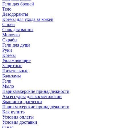
Гели для бровей
Тело
Дезодоранты
Кремы для ухода за кожей
Спреи
Соль для ванны
Молочко
Скрабы
Гели для душа
Руки
Кремы
Увлажняющие
Защитные
Питательные
Бальзамы
Гели
Мыло
Парикмахерские принадлежности
Аксессуары для косметологии
Брашинги, расчески
Парикмахерские принадлежности
Как купить
Условия оплаты
Условия доставки
О нас