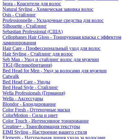
Igora - Красители для волос
Natural Styling - Химическая завивка волос
Osis - Стайлинг
Professionnelle - Укладочные средства для волос
Silhouette - Стайлинг
Sebastian Professional (США)
Cellophanes Hair Gloss - Тонирующая краска с эффектом
ламинирования
Hair Care - Профессиональный уход для волос
Hair Styling - Стайлинг для волос
Seb Man - Уход и стайлинг волос для мужчин
TIGI (Великобритания)
Bed Head for Men - Уход за волосами для мужчин
Catwalk
Bed Head Care - Уходы
Bed Head Style - Стайлинг
Wella Professionals (Германия)
Wella - Аксессуары
Blondor - Блондирование
Color Fresh - Оттеночные маски
ColorMotion - Сила и цвет
Color Touch - Интенсивное тонирование
Creatine+ - Трансформация текстуры
EIMI Styling - Настроение вашего стиля
Elements - Натуральная линия ухода за волосами