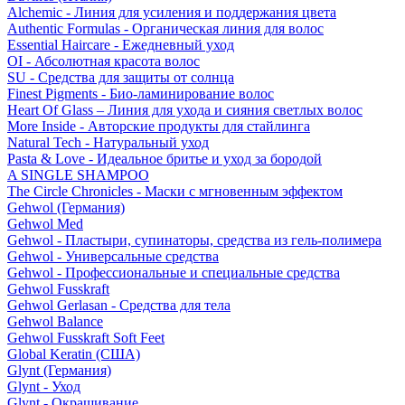
Alchemic - Линия для усиления и поддержания цвета
Authentic Formulas - Органическая линия для волос
Essential Haircare - Eжедневный уход
OI - Абсолютная красота волос
SU - Средства для защиты от солнца
Finest Pigments - Био-ламинирование волос
Heart Of Glass – Линия для ухода и сияния светлых волос
More Inside - Авторские продукты для стайлинга
Natural Tech - Натуральный уход
Pasta & Love - Идеальное бритье и уход за бородой
A SINGLE SHAMPOO
The Circle Chronicles - Маски с мгновенным эффектом
Gehwol (Германия)
Gehwol Med
Gehwol - Пластыри, супинаторы, средства из гель-полимера
Gehwol - Универсальные средства
Gehwol - Профессиональные и специальные средства
Gehwol Fusskraft
Gehwol Gerlasan - Средства для тела
Gehwol Balance
Gehwol Fusskraft Soft Feet
Global Keratin (США)
Glynt (Германия)
Glynt - Уход
Glynt - Окрашивание