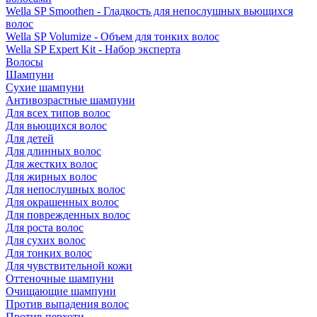
Wella SP Smoothen - Гладкость для непослушных вьющихся
волос
Wella SP Volumize - Объем для тонких волос
Wella SP Expert Kit - Набор эксперта
Волосы
Шампуни
Сухие шампуни
Антивозрастные шампуни
Для всех типов волос
Для вьющихся волос
Для детей
Для длинных волос
Для жестких волос
Для жирных волос
Для непослушных волос
Для окрашенных волос
Для поврежденных волос
Для роста волос
Для сухих волос
Для тонких волос
Для чувствительной кожи
Оттеночные шампуни
Очищающие шампуни
Против выпадения волос
Против перхоти