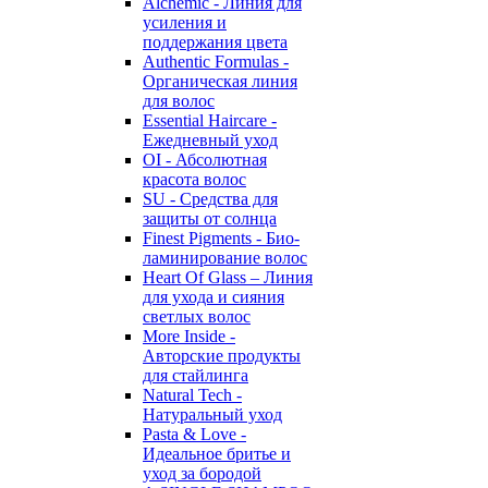
Alchemic - Линия для
усиления и
поддержания цвета
Authentic Formulas -
Органическая линия
для волос
Essential Haircare -
Eжедневный уход
OI - Абсолютная
красота волос
SU - Средства для
защиты от солнца
Finest Pigments - Био-
ламинирование волос
Heart Of Glass – Линия
для ухода и сияния
светлых волос
More Inside -
Авторские продукты
для стайлинга
Natural Tech -
Натуральный уход
Pasta & Love -
Идеальное бритье и
уход за бородой