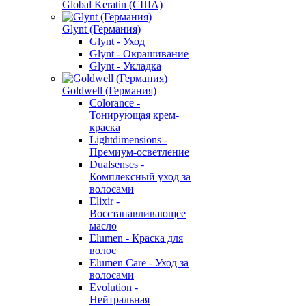
Global Keratin (США)
Glynt (Германия)
Glynt - Уход
Glynt - Окрашивание
Glynt - Укладка
Goldwell (Германия)
Colorance -
Тонирующая крем-
краска
Lightdimensions -
Премиум-осветление
Dualsenses -
Комплексный уход за
волосами
Elixir -
Восстанавливающее
масло
Elumen - Краска для
волос
Elumen Care - Уход за
волосами
Evolution -
Нейтральная