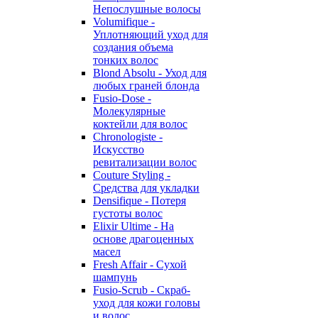
Непослушные волосы
Volumifique -
Уплотняющий уход для
создания объема
тонких волос
Blond Absolu - Уход для
любых граней блонда
Fusio-Dose -
Молекулярные
коктейли для волос
Chronologiste -
Искусство
ревитализации волос
Couture Styling -
Средства для укладки
Densifique - Потеря
густоты волос
Elixir Ultime - На
основе драгоценных
масел
Fresh Affair - Сухой
шампунь
Fusio-Scrub - Скраб-
уход для кожи головы
и волос