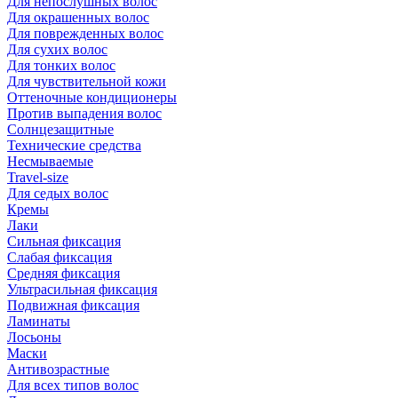
Для непослушных волос
Для окрашенных волос
Для поврежденных волос
Для сухих волос
Для тонких волос
Для чувствительной кожи
Оттеночные кондиционеры
Против выпадения волос
Солнцезащитные
Технические средства
Несмываемые
Travel-size
Для седых волос
Кремы
Лаки
Сильная фиксация
Слабая фиксация
Средняя фиксация
Ультрасильная фиксация
Подвижная фиксация
Ламинаты
Лосьоны
Маски
Антивозрастные
Для всех типов волос