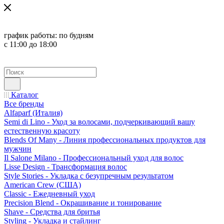
график работы:
по будням
с 11:00 до 18:00
Каталог
Все бренды
Alfaparf (Италия)
Semi di Lino - Уход за волосами, подчеркивающий вашу
естественную красоту
Blends Of Many - Линия профессиональных продуктов для
мужчин
Il Salone Milano - Профессиональный уход для волос
Lisse Design - Трансформация волос
Style Stories - Укладка с безупречным результатом
American Crew (США)
Classic - Ежедневный уход
Precision Blend - Окрашивание и тонирование
Shave - Средства для бритья
Styling - Укладка и стайлинг