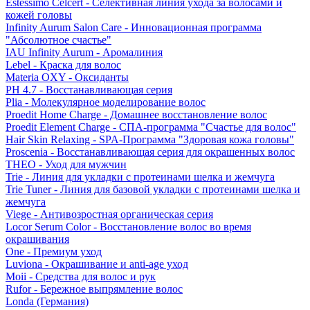
Estessimo Celcert - Селективная линия ухода за волосами и
кожей головы
Infinity Aurum Salon Care - Инновационная программа
"Абсолютное счастье"
IAU Infinity Aurum - Аромалиния
Lebel - Краска для волос
Materia OXY - Оксиданты
PH 4.7 - Восстанавливающая серия
Plia - Молекулярное моделирование волос
Proedit Home Charge - Домашнее восстановление волос
Proedit Element Charge - СПА-программа "Счастье для волос"
Hair Skin Relaxing - SPA-Программа "Здоровая кожа головы"
Proscenia - Восстанавливающая серия для окрашенных волос
THEO - Уход для мужчин
Trie - Линия для укладки с протеинами шелка и жемчуга
Trie Tuner - Линия для базовой укладки с протеинами шелка и
жемчуга
Viege - Антивозростная органическая серия
Locor Serum Color - Восстановление волос во время
окрашивания
One - Премиум уход
Luviona - Окрашивание и anti-age уход
Moii - Средства для волос и рук
Rufor - Бережное выпрямление волос
Londa (Германия)