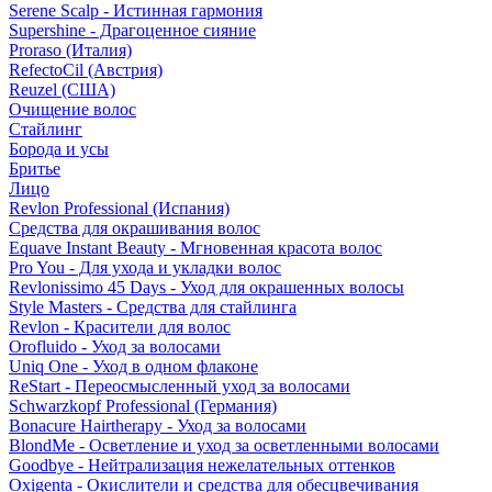
Serene Scalp - Истинная гармония
Supershine - Драгоценное сияние
Proraso (Италия)
RefectoCil (Австрия)
Reuzel (США)
Очищение волос
Стайлинг
Борода и усы
Бритье
Лицо
Revlon Professional (Испания)
Средства для окрашивания волос
Equave Instant Beauty - Мгновенная красота волос
Pro You - Для ухода и укладки волос
Revlonissimo 45 Days - Уход для окрашенных волосы
Style Masters - Средства для стайлинга
Revlon - Красители для волос
Orofluido - Уход за волосами
Uniq One - Уход в одном флаконе
ReStart - Переосмысленный уход за волосами
Schwarzkopf Professional (Германия)
Bonacure Hairtherapy - Уход за волосами
BlondMe - Осветление и уход за осветленными волосами
Goodbye - Нейтрализация нежелательных оттенков
Oxigenta - Окислители и средства для обесцвечивания