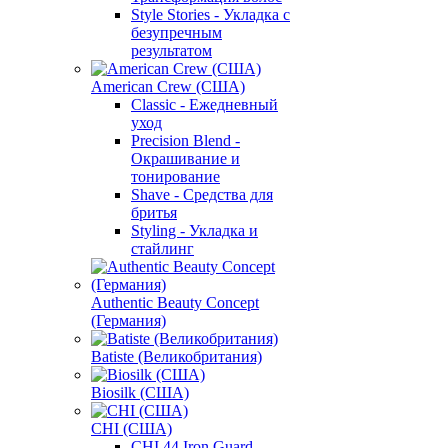
Style Stories - Укладка с
безупречным
результатом
American Crew (США)
Classic - Ежедневный
уход
Precision Blend -
Окрашивание и
тонирование
Shave - Средства для
бритья
Styling - Укладка и
стайлинг
Authentic Beauty Concept
(Германия)
Batiste (Великобритания)
Biosilk (США)
CHI (США)
CHI 44 Iron Guard -