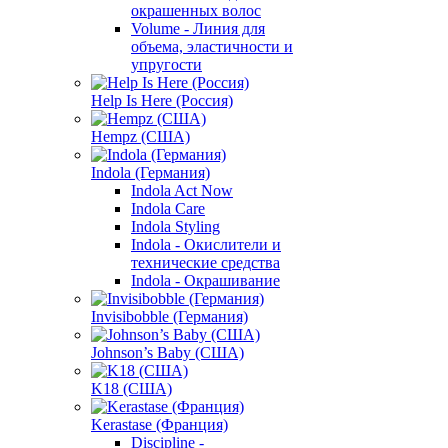
окрашенных волос
Volume - Линия для
объема, эластичности и
упругости
Help Is Here (Россия)
Hempz (США)
Indola (Германия)
Indola Act Now
Indola Care
Indola Styling
Indola - Окислители и
технические средства
Indola - Окрашивание
Invisibobble (Германия)
Johnson’s Baby (США)
K18 (США)
Kerastase (Франция)
Discipline -