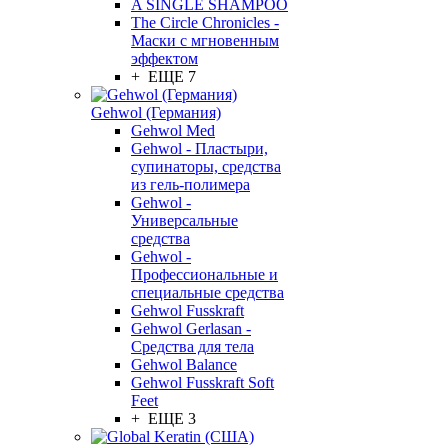
A SINGLE SHAMPOO
The Circle Chronicles -
Маски с мгновенным
эффектом
+ ЕЩЕ 7
Gehwol (Германия)
Gehwol Med
Gehwol - Пластыри,
супинаторы, средства
из гель-полимера
Gehwol -
Универсальные
средства
Gehwol -
Профессиональные и
специальные средства
Gehwol Fusskraft
Gehwol Gerlasan -
Средства для тела
Gehwol Balance
Gehwol Fusskraft Soft
Feet
+ ЕЩЕ 3