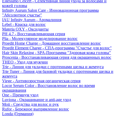
Estessimo Celcert - Селективная линия ухода за волосами и
кожей головы
Infinity Aurum Salon Care - Инновационная программа
"Абсолютное счастье"
IAU Infinity Aurum - Аромалиния
Lebel - Краска для волос
Materia OXY - Оксиданты
PH 4.7 - Восстанавливающая серия
Plia - Молекулярное моделирование волос
Proedit Home Charge - Домашнее восстановление волос
Proedit Element Charge - СПА-программа "Счастье для волос"
Hair Skin Relaxing - SPA-Программа "Здоровая кожа головы"
Proscenia - Восстанавливающая серия для окрашенных волос
THEO - Уход для мужчин
Trie - Линия для укладки с протеинами шелка и жемчуга
Trie Tuner - Линия для базовой укладки с протеинами шелка и
жемчуга
Viege - Антивозростная органическая серия
Locor Serum Color - Восстановление волос во время
окрашивания
One - Премиум уход
Luviona - Окрашивание и anti-age уход
Moii - Средства для волос и рук
Rufor - Бережное выпрямление волос
Londa (Германия)