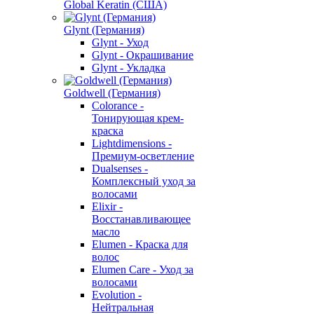
Global Keratin (США)
Glynt (Германия)
Glynt - Уход
Glynt - Окрашивание
Glynt - Укладка
Goldwell (Германия)
Colorance -
Тонирующая крем-
краска
Lightdimensions -
Премиум-осветление
Dualsenses -
Комплексный уход за
волосами
Elixir -
Восстанавливающее
масло
Elumen - Краска для
волос
Elumen Care - Уход за
волосами
Evolution -
Нейтральная