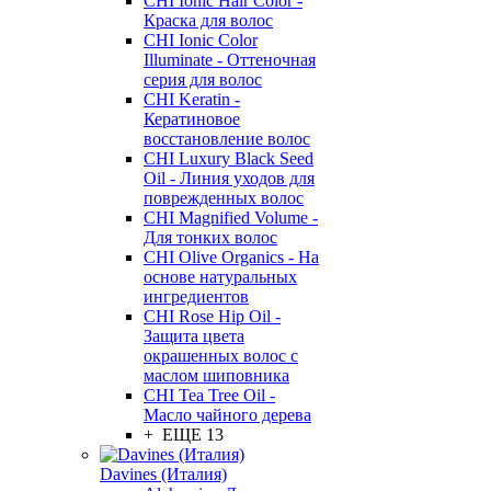
CHI Ionic Hair Color -
Краска для волос
CHI Ionic Color
Illuminate - Оттеночная
серия для волос
CHI Keratin -
Кератиновое
восстановление волос
CHI Luxury Black Seed
Oil - Линия уходов для
поврежденных волос
CHI Magnified Volume -
Для тонких волос
CHI Olive Organics - На
основе натуральных
ингредиентов
CHI Rose Hip Oil -
Защита цвета
окрашенных волос с
маслом шиповника
CHI Tea Tree Oil -
Масло чайного дерева
+ ЕЩЕ 13
Davines (Италия)