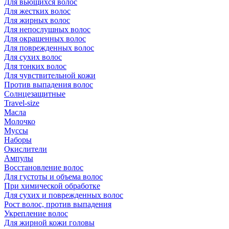
Для вьющихся волос
Для жестких волос
Для жирных волос
Для непослушных волос
Для окрашенных волос
Для поврежденных волос
Для сухих волос
Для тонких волос
Для чувствительной кожи
Против выпадения волос
Солнцезащитные
Travel-size
Масла
Молочко
Муссы
Наборы
Окислители
Ампулы
Восстановление волос
Для густоты и объема волос
При химической обработке
Для сухих и поврежденных волос
Рост волос, против выпадения
Укрепление волос
Для жирной кожи головы