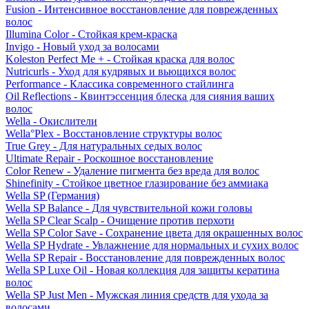
Fusion - Интенсивное восстановление для поврежденных
волос
Illumina Color - Стойкая крем-краска
Invigo - Новый уход за волосами
Koleston Perfect Me + - Стойкая краска для волос
Nutricurls - Уход для кудрявых и вьющихся волос
Performance - Классика современного стайлинга
Oil Reflections - Квинтэссенция блеска для сияния ваших
волос
Wella - Окислители
Wella°Plex - Восстановление структуры волос
True Grey - Для натуральных седых волос
Ultimate Repair - Роскошное восстановление
Color Renew - Удаление пигмента без вреда для волос
Shinefinity - Стойкое цветное глазирование без аммиака
Wella SP (Германия)
Wella SP Balance - Для чувствительной кожи головы
Wella SP Clear Scalp - Очищение против перхоти
Wella SP Color Save - Сохранение цвета для окрашенных волос
Wella SP Hydrate - Увлажнение для нормальных и сухих волос
Wella SP Repair - Восстановление для поврежденных волос
Wella SP Luxe Oil - Новая коллекция для защиты кератина
волос
Wella SP Just Men - Мужская линия средств для ухода за
волосами