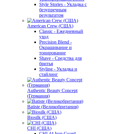
Style Stories - Укладка с
безупречным
результатом
American Crew (США)
Classic - Ежедневный
уход
Precision Blend -
Окрашивание и
тонирование
Shave - Средства для
бритья
Styling - Укладка и
стайлинг
Authentic Beauty Concept
(Германия)
Batiste (Великобритания)
Biosilk (США)
CHI (США)
CHI 44 Iron Guard -