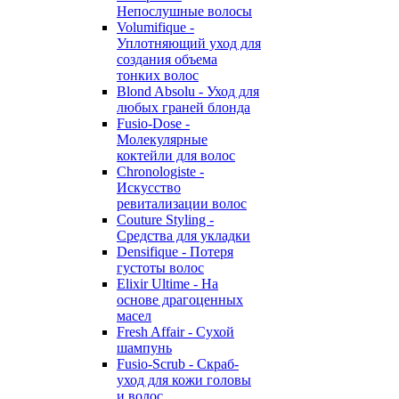
Непослушные волосы
Volumifique -
Уплотняющий уход для
создания объема
тонких волос
Blond Absolu - Уход для
любых граней блонда
Fusio-Dose -
Молекулярные
коктейли для волос
Chronologiste -
Искусство
ревитализации волос
Couture Styling -
Средства для укладки
Densifique - Потеря
густоты волос
Elixir Ultime - На
основе драгоценных
масел
Fresh Affair - Сухой
шампунь
Fusio-Scrub - Скраб-
уход для кожи головы
и волос