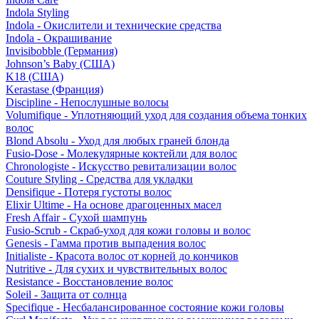
Indola Styling
Indola - Окислители и технические средства
Indola - Окрашивание
Invisibobble (Германия)
Johnson’s Baby (США)
K18 (США)
Kerastase (Франция)
Discipline - Непослушные волосы
Volumifique - Уплотняющий уход для создания объема тонких
волос
Blond Absolu - Уход для любых граней блонда
Fusio-Dose - Молекулярные коктейли для волос
Chronologiste - Искусство ревитализации волос
Couture Styling - Средства для укладки
Densifique - Потеря густоты волос
Elixir Ultime - На основе драгоценных масел
Fresh Affair - Сухой шампунь
Fusio-Scrub - Скраб-уход для кожи головы и волос
Genesis - Гамма против выпадения волос
Initialiste - Красота волос от корней до кончиков
Nutritive - Для сухих и чувствительных волос
Resistance - Восстановление волос
Soleil - Защита от солнца
Specifique - Несбалансированное состояние кожи головы