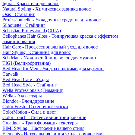
Igora - Красители для волос
Natural Styling - Химическая завивка волос
Osis - Стайлинг
Professionnelle - Укладочные средства для волос
Silhouette - Стайлинг
Sebastian Professional (США)
Cellophanes Hair Gloss - Тонирующая краска с эффектом
ламинирования
Hair Care - Профессиональный уход для волос
Hair Styling - Стайлинг для волос
Seb Man - Уход и стайлинг волос для мужчин
TIGI (Великобритания)
Bed Head for Men - Уход за волосами для мужчин
Catwalk
Bed Head Care - Уходы
Bed Head Style - Стайлинг
Wella Professionals (Германия)
Wella - Аксессуары
Blondor - Блондирование
Color Fresh - Оттеночные маски
ColorMotion - Сила и цвет
Color Touch - Интенсивное тонирование
Creatine+ - Трансформация текстуры
EIMI Styling - Настроение вашего стиля
Elements - Натуральная линия ухода за волосами