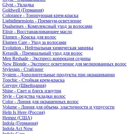
Glynt - Укладка
Goldwell (Германия)
Colorance - Тонирующая крем-краска
Lightdimensions - Премиум-осветление
Dualsenses - Комплексный уход за волосами
Elixir - Восстанавливающее масло
Elumen - Краска для волос
Elumen Care - Уход за волосами
Evolution - Нейтральная химическая завивка
Kerasilk - Премиальный уход для волос
Men Reshade - Экспресс-коррекция седины
New Blonde - Экспресс осветление для мелированных волос
Stylesign - Стайлинг
System - Дополнительные продукты при окрашивании
Topchic - Стойкая крем-краска
Greymy (Швейцария)
Shine - Свет и блеск изнутри
Style - Средства укладки волос
Color - Линия для окрашенных волос
Volume - Линия для объема, эластичности и упругости
Help Is Here (Россия)
Hempz (США)
Indola (Германия)
Indola Act Now
Indola Care