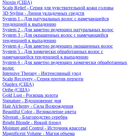
Nioxin (США)
Scalp Relief - Серия для чувствительной кожи головы
3D Styling - Линия укладочных средств
System 1 - Для натуральных волос с намечающейся
тенденцией к выпадению
System 2 - Для заметно редеющих натуральных волос
System 3 - Для окрашенных волос с намечающейся
тенденцией к выпадению
System 4 - Для заметно редеющих окрашенных волос
System 5 - Для химически обработанных волос с
намечающейся тенденцией к выпадению
System 6 - Для заметно редеющих химически обработанных
волос
Intensive Therapy - Интенсивный уход
Scalp Recovery - Серия против перхоти
Olaplex (США)
Oribe (США)
Gold Lust - Роскошь золота
Signature - Вдохновение дня
Hair Alchemy - Сила Возрождения
Beautiful Color - Великолепие цвета
Silverati - Благородство серебра
Bright Blonde - Яркий блонд
Moisture and Control - Источник красоты
Magnificent Volume - Магия объема