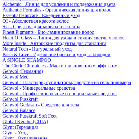
Alchemic - Линия для усиления и поддержания цвета
Authentic Formulas - Органическая линия для волос
Essential Haircare - Eжедневный уход
OI - Абсолютная красота волос
SU - Средства для защиты от солнца
Finest Pigments - Био-ламинирование волос
Heart Of Glass – Линия для ухода и сияния светлых волос
More Inside - Авторские продукты для стайлинга
Natural Tech - Натуральный уход
Pasta & Love - Идеальное бритье и уход за бородой
A SINGLE SHAMPOO
The Circle Chronicles - Маски с мгновенным эффектом
Gehwol (Германия)
Gehwol Med
Gehwol - Пластыри, супинаторы, средства из гель-полимера
Gehwol - Универсальные средства
Gehwol - Профессиональные и специальные средства
Gehwol Fusskraft
Gehwol Gerlasan - Средства для тела
Gehwol Balance
Gehwol Fusskraft Soft Feet
Global Keratin (США)
Glynt (Германия)
Glynt - Уход
Glynt - Окрашивание