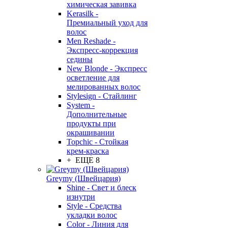
химическая завивка
Kerasilk -
Премиальный уход для
волос
Men Reshade -
Экспресс-коррекция
седины
New Blonde - Экспресс
осветление для
мелированных волос
Stylesign - Стайлинг
System -
Дополнительные
продукты при
окрашивании
Topchic - Стойкая
крем-краска
+ ЕЩЕ 8
Greymy (Швейцария)
Shine - Свет и блеск
изнутри
Style - Средства
укладки волос
Color - Линия для