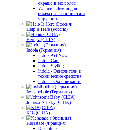
окрашенных волос
Volume - Линия для
объема, эластичности и
упругости
Help Is Here (Россия)
Hempz (США)
Indola (Германия)
Indola Act Now
Indola Care
Indola Styling
Indola - Окислители и
технические средства
Indola - Окрашивание
Invisibobble (Германия)
Johnson’s Baby (США)
K18 (США)
Kerastase (Франция)
Discipline -