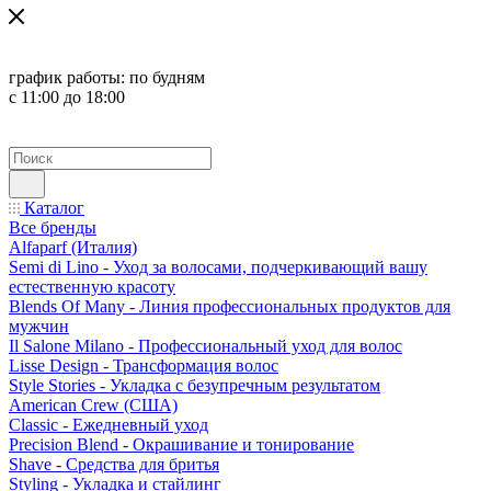
график работы:
по будням
с 11:00 до 18:00
Каталог
Все бренды
Alfaparf (Италия)
Semi di Lino - Уход за волосами, подчеркивающий вашу
естественную красоту
Blends Of Many - Линия профессиональных продуктов для
мужчин
Il Salone Milano - Профессиональный уход для волос
Lisse Design - Трансформация волос
Style Stories - Укладка с безупречным результатом
American Crew (США)
Classic - Ежедневный уход
Precision Blend - Окрашивание и тонирование
Shave - Средства для бритья
Styling - Укладка и стайлинг