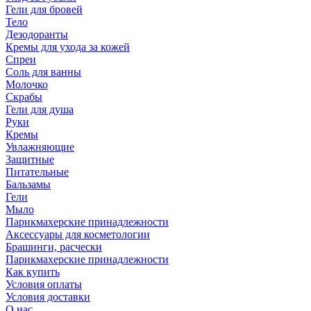
Гели для бровей
Тело
Дезодоранты
Кремы для ухода за кожей
Спреи
Соль для ванны
Молочко
Скрабы
Гели для душа
Руки
Кремы
Увлажняющие
Защитные
Питательные
Бальзамы
Гели
Мыло
Парикмахерские принадлежности
Аксессуары для косметологии
Брашинги, расчески
Парикмахерские принадлежности
Как купить
Условия оплаты
Условия доставки
О нас