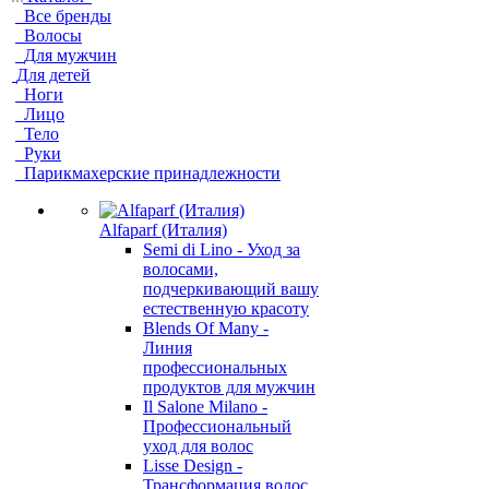
Все бренды
Волосы
Для мужчин
Для детей
Ноги
Лицо
Тело
Руки
Парикмахерские принадлежности
Alfaparf (Италия)
Semi di Lino - Уход за
волосами,
подчеркивающий вашу
естественную красоту
Blends Of Many -
Линия
профессиональных
продуктов для мужчин
Il Salone Milano -
Профессиональный
уход для волос
Lisse Design -
Трансформация волос