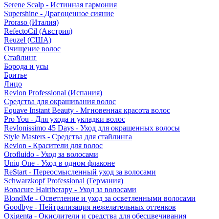
Serene Scalp - Истинная гармония
Supershine - Драгоценное сияние
Proraso (Италия)
RefectoCil (Австрия)
Reuzel (США)
Очищение волос
Стайлинг
Борода и усы
Бритье
Лицо
Revlon Professional (Испания)
Средства для окрашивания волос
Equave Instant Beauty - Мгновенная красота волос
Pro You - Для ухода и укладки волос
Revlonissimo 45 Days - Уход для окрашенных волосы
Style Masters - Средства для стайлинга
Revlon - Красители для волос
Orofluido - Уход за волосами
Uniq One - Уход в одном флаконе
ReStart - Переосмысленный уход за волосами
Schwarzkopf Professional (Германия)
Bonacure Hairtherapy - Уход за волосами
BlondMe - Осветление и уход за осветленными волосами
Goodbye - Нейтрализация нежелательных оттенков
Oxigenta - Окислители и средства для обесцвечивания