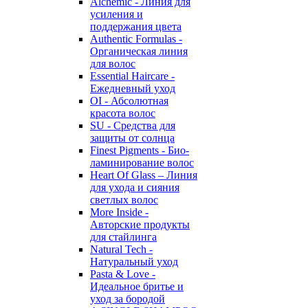
Alchemic - Линия для
усиления и
поддержания цвета
Authentic Formulas -
Органическая линия
для волос
Essential Haircare -
Eжедневный уход
OI - Абсолютная
красота волос
SU - Средства для
защиты от солнца
Finest Pigments - Био-
ламинирование волос
Heart Of Glass – Линия
для ухода и сияния
светлых волос
More Inside -
Авторские продукты
для стайлинга
Natural Tech -
Натуральный уход
Pasta & Love -
Идеальное бритье и
уход за бородой