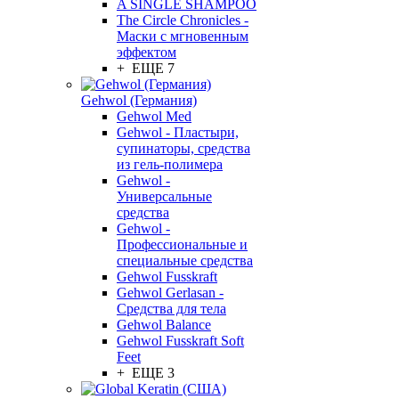
A SINGLE SHAMPOO
The Circle Chronicles -
Маски с мгновенным
эффектом
+ ЕЩЕ 7
Gehwol (Германия)
Gehwol Med
Gehwol - Пластыри,
супинаторы, средства
из гель-полимера
Gehwol -
Универсальные
средства
Gehwol -
Профессиональные и
специальные средства
Gehwol Fusskraft
Gehwol Gerlasan -
Средства для тела
Gehwol Balance
Gehwol Fusskraft Soft
Feet
+ ЕЩЕ 3