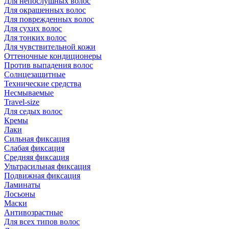
Для непослушных волос
Для окрашенных волос
Для поврежденных волос
Для сухих волос
Для тонких волос
Для чувствительной кожи
Оттеночные кондиционеры
Против выпадения волос
Солнцезащитные
Технические средства
Несмываемые
Travel-size
Для седых волос
Кремы
Лаки
Сильная фиксация
Слабая фиксация
Средняя фиксация
Ультрасильная фиксация
Подвижная фиксация
Ламинаты
Лосьоны
Маски
Антивозрастные
Для всех типов волос