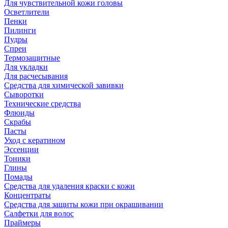
Для чувствительной кожи головы
Осветлители
Пенки
Пилинги
Пудры
Спреи
Термозащитные
Для укладки
Для расчесывания
Средства для химической завивки
Сыворотки
Технические средства
Флюиды
Скрабы
Пасты
Уход с кератином
Эссенции
Тоники
Глины
Помады
Средства для удаления краски с кожи
Концентраты
Средства для защиты кожи при окрашивании
Салфетки для волос
Праймеры