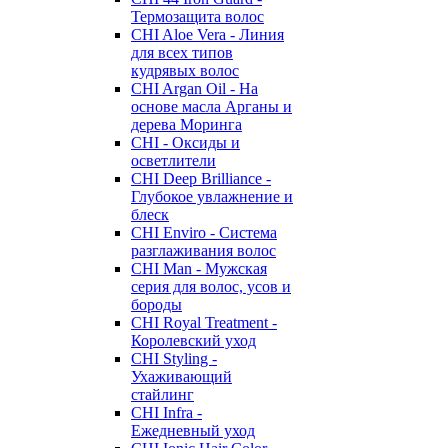
Термозащита волос
CHI Aloe Vera - Линия
для всех типов
кудрявых волос
CHI Argan Oil - На
основе масла Арганы и
дерева Моринга
CHI - Оксиды и
осветлители
CHI Deep Brilliance -
Глубокое увлажнение и
блеск
CHI Enviro - Система
разглаживания волос
CHI Man - Мужская
серия для волос, усов и
бороды
CHI Royal Treatment -
Королевский уход
CHI Styling -
Ухаживающий
стайлинг
CHI Infra -
Ежедневный уход