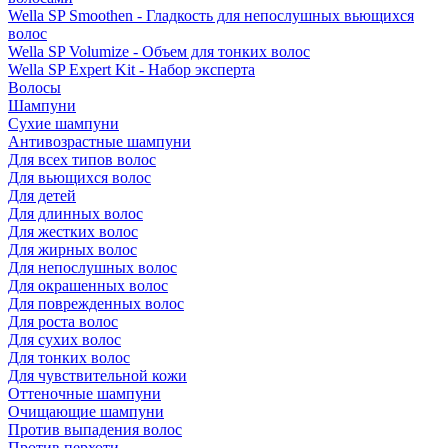
Wella SP Smoothen - Гладкость для непослушных вьющихся
волос
Wella SP Volumize - Объем для тонких волос
Wella SP Expert Kit - Набор эксперта
Волосы
Шампуни
Сухие шампуни
Антивозрастные шампуни
Для всех типов волос
Для вьющихся волос
Для детей
Для длинных волос
Для жестких волос
Для жирных волос
Для непослушных волос
Для окрашенных волос
Для поврежденных волос
Для роста волос
Для сухих волос
Для тонких волос
Для чувствительной кожи
Оттеночные шампуни
Очищающие шампуни
Против выпадения волос
Против перхоти