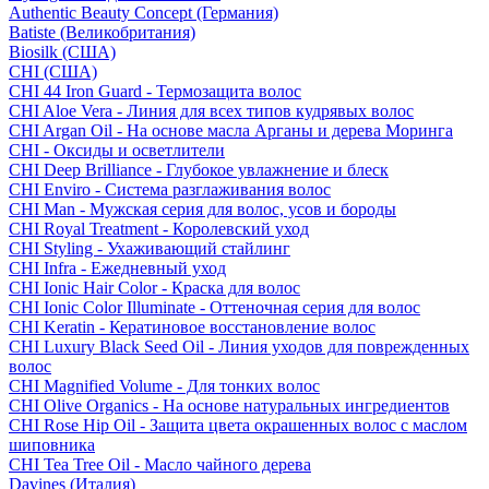
Authentic Beauty Concept (Германия)
Batiste (Великобритания)
Biosilk (США)
CHI (США)
CHI 44 Iron Guard - Термозащита волос
CHI Aloe Vera - Линия для всех типов кудрявых волос
CHI Argan Oil - На основе масла Арганы и дерева Моринга
CHI - Оксиды и осветлители
CHI Deep Brilliance - Глубокое увлажнение и блеск
CHI Enviro - Система разглаживания волос
CHI Man - Мужская серия для волос, усов и бороды
CHI Royal Treatment - Королевский уход
CHI Styling - Ухаживающий стайлинг
CHI Infra - Ежедневный уход
CHI Ionic Hair Color - Краска для волос
CHI Ionic Color Illuminate - Оттеночная серия для волос
CHI Keratin - Кератиновое восстановление волос
CHI Luxury Black Seed Oil - Линия уходов для поврежденных
волос
CHI Magnified Volume - Для тонких волос
CHI Olive Organics - На основе натуральных ингредиентов
CHI Rose Hip Oil - Защита цвета окрашенных волос с маслом
шиповника
CHI Tea Tree Oil - Масло чайного дерева
Davines (Италия)