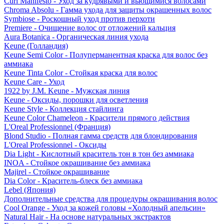
Curl Manifesto - Уход за кудрявыми и вьющимися волосами
Chroma Absolu - Гамма ухода для защиты окрашенных волос
Symbiose - Роскошный уход против перхоти
Premiere - Очищение волос от отложений кальция
Aura Botanica - Органическая линия ухода
Keune (Голландия)
Keune Semi Color - Полуперманентная краска для волос без
аммиака
Keune Tinta Color - Стойкая краска для волос
Keune Care - Уход
1922 by J.M. Keune - Мужская линия
Keune - Оксиды, порошки для осветления
Keune Style - Коллекция стайлинга
Keune Color Chameleon - Красители прямого действия
L'Oreal Professionnel (Франция)
Blond Studio - Полная гамма средств для блондирования
L'Oreal Professionnel - Оксиды
Dia Light - Кислотный краситель тон в тон без аммиака
INOA - Стойкое окрашивание без аммиака
Majirel - Стойкое окрашивание
Dia Color - Краситель-блеск без аммиака
Lebel (Япония)
Дополнительные средства для процедуры окрашивания волос
Cool Orange - Уход за кожей головы «Холодный апельсин»
Natural Hair - На основе натуральных экстрактов