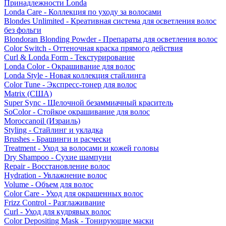
Принадлежности Londa
Londa Care - Коллекция по уходу за волосами
Blondes Unlimited - Креативная система для осветления волос
без фольги
Blondoran Blonding Powder - Препараты для осветления волос
Color Switch - Оттеночная краска прямого действия
Curl & Londa Form - Текстурирование
Londa Color - Окрашивание для волос
Londa Style - Новая коллекция стайлинга
Color Tune - Экспресс-тонер для волос
Matrix (США)
Super Sync - Щелочной безаммиачный краситель
SoColor - Стойкое окрашивание для волос
Moroccanoil (Израиль)
Styling - Стайлинг и укладка
Brushes - Брашинги и расчески
Treatment - Уход за волосами и кожей головы
Dry Shampoo - Сухие шампуни
Repair - Восстановление волос
Hydration - Увлажнение волос
Volume - Объем для волос
Color Care - Уход для окрашенных волос
Frizz Control - Разглаживание
Curl - Уход для кудрявых волос
Color Depositing Mask - Тонирующие маски