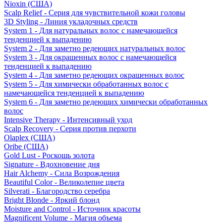
Nioxin (США)
Scalp Relief - Серия для чувствительной кожи головы
3D Styling - Линия укладочных средств
System 1 - Для натуральных волос с намечающейся
тенденцией к выпадению
System 2 - Для заметно редеющих натуральных волос
System 3 - Для окрашенных волос с намечающейся
тенденцией к выпадению
System 4 - Для заметно редеющих окрашенных волос
System 5 - Для химически обработанных волос с
намечающейся тенденцией к выпадению
System 6 - Для заметно редеющих химически обработанных
волос
Intensive Therapy - Интенсивный уход
Scalp Recovery - Серия против перхоти
Olaplex (США)
Oribe (США)
Gold Lust - Роскошь золота
Signature - Вдохновение дня
Hair Alchemy - Сила Возрождения
Beautiful Color - Великолепие цвета
Silverati - Благородство серебра
Bright Blonde - Яркий блонд
Moisture and Control - Источник красоты
Magnificent Volume - Магия объема