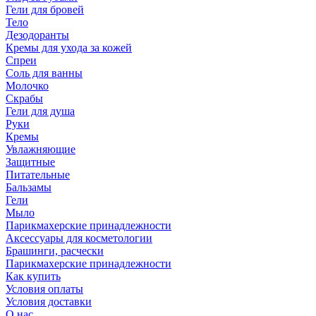
Гели для бровей
Тело
Дезодоранты
Кремы для ухода за кожей
Спреи
Соль для ванны
Молочко
Скрабы
Гели для душа
Руки
Кремы
Увлажняющие
Защитные
Питательные
Бальзамы
Гели
Мыло
Парикмахерские принадлежности
Аксессуары для косметологии
Брашинги, расчески
Парикмахерские принадлежности
Как купить
Условия оплаты
Условия доставки
О нас