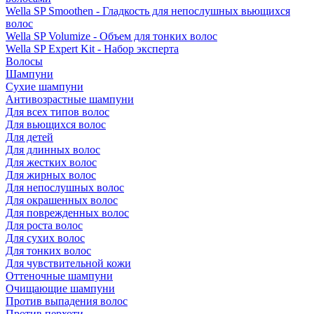
Wella SP Smoothen - Гладкость для непослушных вьющихся
волос
Wella SP Volumize - Объем для тонких волос
Wella SP Expert Kit - Набор эксперта
Волосы
Шампуни
Сухие шампуни
Антивозрастные шампуни
Для всех типов волос
Для вьющихся волос
Для детей
Для длинных волос
Для жестких волос
Для жирных волос
Для непослушных волос
Для окрашенных волос
Для поврежденных волос
Для роста волос
Для сухих волос
Для тонких волос
Для чувствительной кожи
Оттеночные шампуни
Очищающие шампуни
Против выпадения волос
Против перхоти