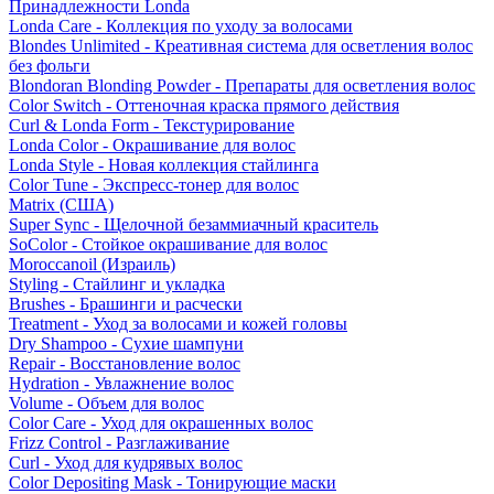
Принадлежности Londa
Londa Care - Коллекция по уходу за волосами
Blondes Unlimited - Креативная система для осветления волос
без фольги
Blondoran Blonding Powder - Препараты для осветления волос
Color Switch - Оттеночная краска прямого действия
Curl & Londa Form - Текстурирование
Londa Color - Окрашивание для волос
Londa Style - Новая коллекция стайлинга
Color Tune - Экспресс-тонер для волос
Matrix (США)
Super Sync - Щелочной безаммиачный краситель
SoColor - Стойкое окрашивание для волос
Moroccanoil (Израиль)
Styling - Стайлинг и укладка
Brushes - Брашинги и расчески
Treatment - Уход за волосами и кожей головы
Dry Shampoo - Сухие шампуни
Repair - Восстановление волос
Hydration - Увлажнение волос
Volume - Объем для волос
Color Care - Уход для окрашенных волос
Frizz Control - Разглаживание
Curl - Уход для кудрявых волос
Color Depositing Mask - Тонирующие маски