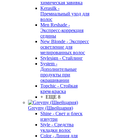
химическая завивка
Kerasilk -
Премиальный уход для
волос
Men Reshade -
Экспресс-коррекция
седины
New Blonde - Экспресс
осветление для
мелированных волос
Stylesign - Стайлинг
System -
Дополнительные
продукты при
окрашивании
Topchic - Стойкая
крем-краска
+ ЕЩЕ 8
Greymy (Швейцария)
Shine - Свет и блеск
изнутри
Style - Средства
укладки волос
Color - Линия для