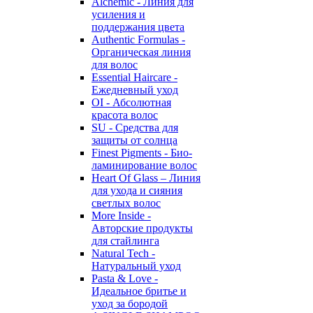
Alchemic - Линия для
усиления и
поддержания цвета
Authentic Formulas -
Органическая линия
для волос
Essential Haircare -
Eжедневный уход
OI - Абсолютная
красота волос
SU - Средства для
защиты от солнца
Finest Pigments - Био-
ламинирование волос
Heart Of Glass – Линия
для ухода и сияния
светлых волос
More Inside -
Авторские продукты
для стайлинга
Natural Tech -
Натуральный уход
Pasta & Love -
Идеальное бритье и
уход за бородой