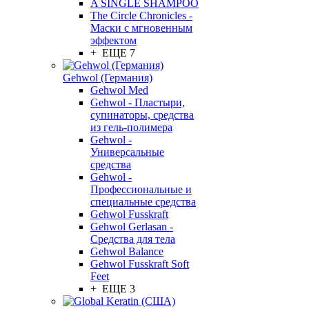
A SINGLE SHAMPOO
The Circle Chronicles -
Маски с мгновенным
эффектом
+ ЕЩЕ 7
Gehwol (Германия)
Gehwol Med
Gehwol - Пластыри,
супинаторы, средства
из гель-полимера
Gehwol -
Универсальные
средства
Gehwol -
Профессиональные и
специальные средства
Gehwol Fusskraft
Gehwol Gerlasan -
Средства для тела
Gehwol Balance
Gehwol Fusskraft Soft
Feet
+ ЕЩЕ 3