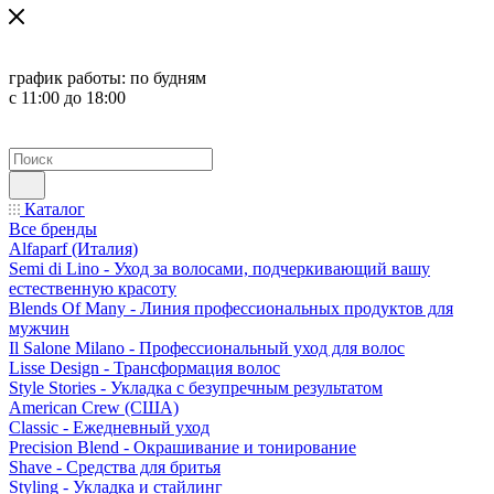
график работы:
по будням
с 11:00 до 18:00
Каталог
Все бренды
Alfaparf (Италия)
Semi di Lino - Уход за волосами, подчеркивающий вашу
естественную красоту
Blends Of Many - Линия профессиональных продуктов для
мужчин
Il Salone Milano - Профессиональный уход для волос
Lisse Design - Трансформация волос
Style Stories - Укладка с безупречным результатом
American Crew (США)
Classic - Ежедневный уход
Precision Blend - Окрашивание и тонирование
Shave - Средства для бритья
Styling - Укладка и стайлинг