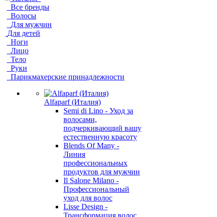
Все бренды
Волосы
Для мужчин
Для детей
Ноги
Лицо
Тело
Руки
Парикмахерские принадлежности
Alfaparf (Италия)
Semi di Lino - Уход за
волосами,
подчеркивающий вашу
естественную красоту
Blends Of Many -
Линия
профессиональных
продуктов для мужчин
Il Salone Milano -
Профессиональный
уход для волос
Lisse Design -
Трансформация волос