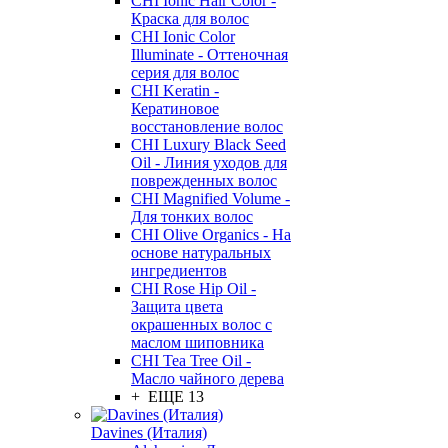
CHI Ionic Hair Color -
Краска для волос
CHI Ionic Color
Illuminate - Оттеночная
серия для волос
CHI Keratin -
Кератиновое
восстановление волос
CHI Luxury Black Seed
Oil - Линия уходов для
поврежденных волос
CHI Magnified Volume -
Для тонких волос
CHI Olive Organics - На
основе натуральных
ингредиентов
CHI Rose Hip Oil -
Защита цвета
окрашенных волос с
маслом шиповника
CHI Tea Tree Oil -
Масло чайного дерева
+ ЕЩЕ 13
Davines (Италия)