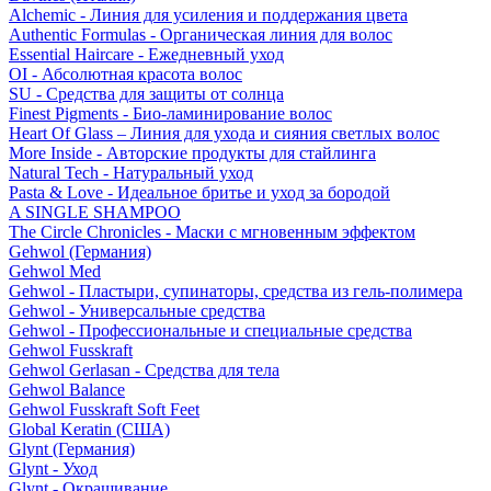
Alchemic - Линия для усиления и поддержания цвета
Authentic Formulas - Органическая линия для волос
Essential Haircare - Eжедневный уход
OI - Абсолютная красота волос
SU - Средства для защиты от солнца
Finest Pigments - Био-ламинирование волос
Heart Of Glass – Линия для ухода и сияния светлых волос
More Inside - Авторские продукты для стайлинга
Natural Tech - Натуральный уход
Pasta & Love - Идеальное бритье и уход за бородой
A SINGLE SHAMPOO
The Circle Chronicles - Маски с мгновенным эффектом
Gehwol (Германия)
Gehwol Med
Gehwol - Пластыри, супинаторы, средства из гель-полимера
Gehwol - Универсальные средства
Gehwol - Профессиональные и специальные средства
Gehwol Fusskraft
Gehwol Gerlasan - Средства для тела
Gehwol Balance
Gehwol Fusskraft Soft Feet
Global Keratin (США)
Glynt (Германия)
Glynt - Уход
Glynt - Окрашивание