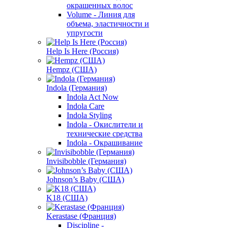
окрашенных волос
Volume - Линия для
объема, эластичности и
упругости
Help Is Here (Россия)
Hempz (США)
Indola (Германия)
Indola Act Now
Indola Care
Indola Styling
Indola - Окислители и
технические средства
Indola - Окрашивание
Invisibobble (Германия)
Johnson’s Baby (США)
K18 (США)
Kerastase (Франция)
Discipline -