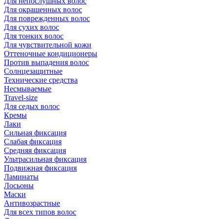
Для непослушных волос
Для окрашенных волос
Для поврежденных волос
Для сухих волос
Для тонких волос
Для чувствительной кожи
Оттеночные кондиционеры
Против выпадения волос
Солнцезащитные
Технические средства
Несмываемые
Travel-size
Для седых волос
Кремы
Лаки
Сильная фиксация
Слабая фиксация
Средняя фиксация
Ультрасильная фиксация
Подвижная фиксация
Ламинаты
Лосьоны
Маски
Антивозрастные
Для всех типов волос