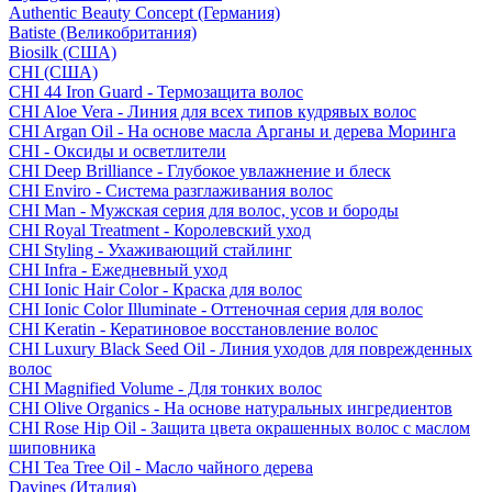
Authentic Beauty Concept (Германия)
Batiste (Великобритания)
Biosilk (США)
CHI (США)
CHI 44 Iron Guard - Термозащита волос
CHI Aloe Vera - Линия для всех типов кудрявых волос
CHI Argan Oil - На основе масла Арганы и дерева Моринга
CHI - Оксиды и осветлители
CHI Deep Brilliance - Глубокое увлажнение и блеск
CHI Enviro - Система разглаживания волос
CHI Man - Мужская серия для волос, усов и бороды
CHI Royal Treatment - Королевский уход
CHI Styling - Ухаживающий стайлинг
CHI Infra - Ежедневный уход
CHI Ionic Hair Color - Краска для волос
CHI Ionic Color Illuminate - Оттеночная серия для волос
CHI Keratin - Кератиновое восстановление волос
CHI Luxury Black Seed Oil - Линия уходов для поврежденных
волос
CHI Magnified Volume - Для тонких волос
CHI Olive Organics - На основе натуральных ингредиентов
CHI Rose Hip Oil - Защита цвета окрашенных волос с маслом
шиповника
CHI Tea Tree Oil - Масло чайного дерева
Davines (Италия)