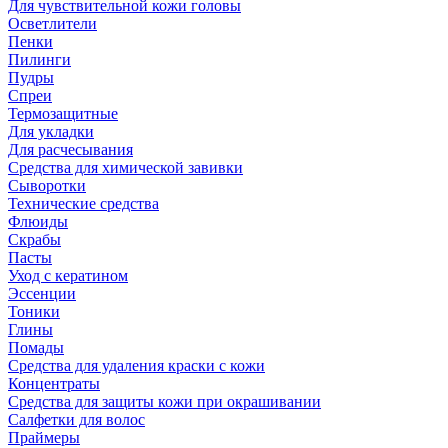
Для чувствительной кожи головы
Осветлители
Пенки
Пилинги
Пудры
Спреи
Термозащитные
Для укладки
Для расчесывания
Средства для химической завивки
Сыворотки
Технические средства
Флюиды
Скрабы
Пасты
Уход с кератином
Эссенции
Тоники
Глины
Помады
Средства для удаления краски с кожи
Концентраты
Средства для защиты кожи при окрашивании
Салфетки для волос
Праймеры