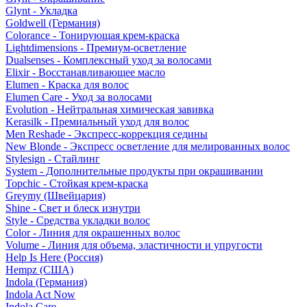
Glynt - Укладка
Goldwell (Германия)
Colorance - Тонирующая крем-краска
Lightdimensions - Премиум-осветление
Dualsenses - Комплексный уход за волосами
Elixir - Восстанавливающее масло
Elumen - Краска для волос
Elumen Care - Уход за волосами
Evolution - Нейтральная химическая завивка
Kerasilk - Премиальный уход для волос
Men Reshade - Экспресс-коррекция седины
New Blonde - Экспресс осветление для мелированных волос
Stylesign - Стайлинг
System - Дополнительные продукты при окрашивании
Topchic - Стойкая крем-краска
Greymy (Швейцария)
Shine - Свет и блеск изнутри
Style - Средства укладки волос
Color - Линия для окрашенных волос
Volume - Линия для объема, эластичности и упругости
Help Is Here (Россия)
Hempz (США)
Indola (Германия)
Indola Act Now
Indola Care