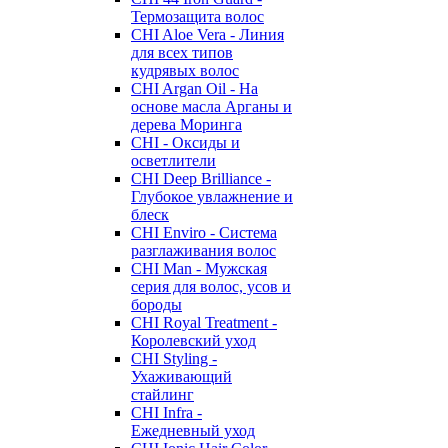
Термозащита волос
CHI Aloe Vera - Линия
для всех типов
кудрявых волос
CHI Argan Oil - На
основе масла Арганы и
дерева Моринга
CHI - Оксиды и
осветлители
CHI Deep Brilliance -
Глубокое увлажнение и
блеск
CHI Enviro - Система
разглаживания волос
CHI Man - Мужская
серия для волос, усов и
бороды
CHI Royal Treatment -
Королевский уход
CHI Styling -
Ухаживающий
стайлинг
CHI Infra -
Ежедневный уход