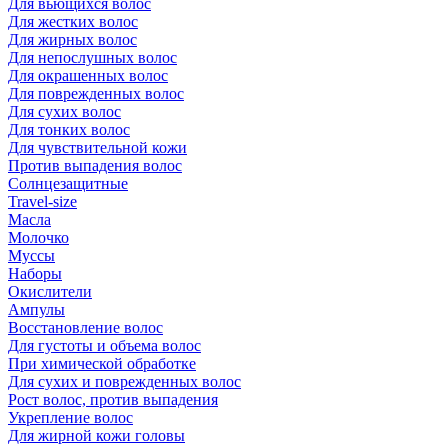
Для вьющихся волос
Для жестких волос
Для жирных волос
Для непослушных волос
Для окрашенных волос
Для поврежденных волос
Для сухих волос
Для тонких волос
Для чувствительной кожи
Против выпадения волос
Солнцезащитные
Travel-size
Масла
Молочко
Муссы
Наборы
Окислители
Ампулы
Восстановление волос
Для густоты и объема волос
При химической обработке
Для сухих и поврежденных волос
Рост волос, против выпадения
Укрепление волос
Для жирной кожи головы