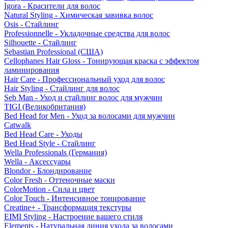
Igora - Красители для волос
Natural Styling - Химическая завивка волос
Osis - Стайлинг
Professionnelle - Укладочные средства для волос
Silhouette - Стайлинг
Sebastian Professional (США)
Cellophanes Hair Gloss - Тонирующая краска с эффектом
ламинирования
Hair Care - Профессиональный уход для волос
Hair Styling - Стайлинг для волос
Seb Man - Уход и стайлинг волос для мужчин
TIGI (Великобритания)
Bed Head for Men - Уход за волосами для мужчин
Catwalk
Bed Head Care - Уходы
Bed Head Style - Стайлинг
Wella Professionals (Германия)
Wella - Аксессуары
Blondor - Блондирование
Color Fresh - Оттеночные маски
ColorMotion - Сила и цвет
Color Touch - Интенсивное тонирование
Creatine+ - Трансформация текстуры
EIMI Styling - Настроение вашего стиля
Elements - Натуральная линия ухода за волосами