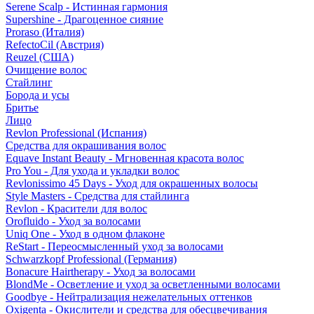
Serene Scalp - Истинная гармония
Supershine - Драгоценное сияние
Proraso (Италия)
RefectoCil (Австрия)
Reuzel (США)
Очищение волос
Стайлинг
Борода и усы
Бритье
Лицо
Revlon Professional (Испания)
Средства для окрашивания волос
Equave Instant Beauty - Мгновенная красота волос
Pro You - Для ухода и укладки волос
Revlonissimo 45 Days - Уход для окрашенных волосы
Style Masters - Средства для стайлинга
Revlon - Красители для волос
Orofluido - Уход за волосами
Uniq One - Уход в одном флаконе
ReStart - Переосмысленный уход за волосами
Schwarzkopf Professional (Германия)
Bonacure Hairtherapy - Уход за волосами
BlondMe - Осветление и уход за осветленными волосами
Goodbye - Нейтрализация нежелательных оттенков
Oxigenta - Окислители и средства для обесцвечивания