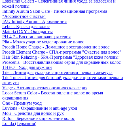
Estessimo Celcert - Селективная линия ухода за волосами и
кожей головы
Infinity Aurum Salon Care - Инновационная программа
"Абсолютное счастье"
IAU Infinity Aurum - Аромалиния
Lebel - Краска для волос
Materia OXY - Оксиданты
PH 4.7 - Восстанавливающая серия
Plia - Молекулярное моделирование волос
Proedit Home Charge - Домашнее восстановление волос
Proedit Element Charge - СПА-программа "Счастье для волос"
Hair Skin Relaxing - SPA-Программа "Здоровая кожа головы"
Proscenia - Восстанавливающая серия для окрашенных волос
THEO - Уход для мужчин
Trie - Линия для укладки с протеинами шелка и жемчуга
Trie Tuner - Линия для базовой укладки с протеинами шелка и
жемчуга
Viege - Антивозростная органическая серия
Locor Serum Color - Восстановление волос во время
окрашивания
One - Премиум уход
Luviona - Окрашивание и anti-age уход
Moii - Средства для волос и рук
Rufor - Бережное выпрямление волос
Londa (Германия)