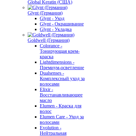
Global Keratin (США)
Glynt (Германия)
Glynt - Уход
Glynt - Окрашивание
Glynt - Укладка
Goldwell (Германия)
Colorance -
Тонирующая крем-
краска
Lightdimensions -
Премиум-осветление
Dualsenses -
Комплексный уход за
волосами
Elixir -
Восстанавливающее
масло
Elumen - Краска для
волос
Elumen Care - Уход за
волосами
Evolution -
Нейтральная