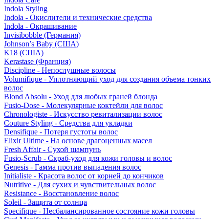
Indola Styling
Indola - Окислители и технические средства
Indola - Окрашивание
Invisibobble (Германия)
Johnson’s Baby (США)
K18 (США)
Kerastase (Франция)
Discipline - Непослушные волосы
Volumifique - Уплотняющий уход для создания объема тонких
волос
Blond Absolu - Уход для любых граней блонда
Fusio-Dose - Молекулярные коктейли для волос
Chronologiste - Искусство ревитализации волос
Couture Styling - Средства для укладки
Densifique - Потеря густоты волос
Elixir Ultime - На основе драгоценных масел
Fresh Affair - Сухой шампунь
Fusio-Scrub - Скраб-уход для кожи головы и волос
Genesis - Гамма против выпадения волос
Initialiste - Красота волос от корней до кончиков
Nutritive - Для сухих и чувствительных волос
Resistance - Восстановление волос
Soleil - Защита от солнца
Specifique - Несбалансированное состояние кожи головы