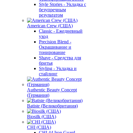
Style Stories - Укладка с
безупречным
результатом
American Crew (США)
Classic - Ежедневный
уход
Precision Blend -
Окрашивание и
тонирование
Shave - Средства для
бритья
Styling - Укладка и
стайлинг
Authentic Beauty Concept
(Германия)
Batiste (Великобритания)
Biosilk (США)
CHI (США)
CHI 44 Iron Guard -