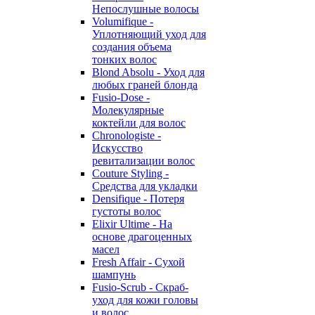
Непослушные волосы
Volumifique -
Уплотняющий уход для
создания объема
тонких волос
Blond Absolu - Уход для
любых граней блонда
Fusio-Dose -
Молекулярные
коктейли для волос
Chronologiste -
Искусство
ревитализации волос
Couture Styling -
Средства для укладки
Densifique - Потеря
густоты волос
Elixir Ultime - На
основе драгоценных
масел
Fresh Affair - Сухой
шампунь
Fusio-Scrub - Скраб-
уход для кожи головы
и волос