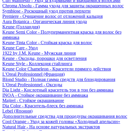
Curl Manifesto - Уход за кудрявыми и вьющимися волосами
Chroma Absolu - Гамма ухода для защиты окрашенных волос
Symbiose - Роскошный уход против перхоти
Premiere - Очищение волос от отложений кальция
Aura Botanica - Органическая линия ухода
Keune (Голландия)
Keune Semi Color - Полуперманентная краска для волос без
аммиака
Keune Tinta Color - Стойкая краска для волос
Keune Care - Уход
1922 by J.M. Keune - Мужская линия
Keune - Оксиды, порошки для осветления
Keune Style - Коллекция стайлинга
Keune Color Chameleon - Красители прямого действия
L'Oreal Professionnel (Франция)
Blond Studio - Полная гамма средств для блондирования
L'Oreal Professionnel - Оксиды
Dia Light - Кислотный краситель тон в тон без аммиака
INOA - Стойкое окрашивание без аммиака
Majirel - Стойкое окрашивание
Dia Color - Краситель-блеск без аммиака
Lebel (Япония)
Дополнительные средства для процедуры окрашивания волос
Cool Orange - Уход за кожей головы «Холодный апельсин»
Natural Hair - На основе натуральных экстрактов