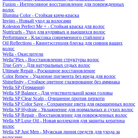
Fusion - Интенсивное восстановление для поврежденных
волос
Illumina Color - Стойкая крем-краска
Invigo - Новый уход за волосами
Koleston Perfect Me + - Стойкая краска для волос
Nutricurls - Уход для кудрявых и вьющихся волос
Performance - Классика современного стайлинга
Oil Reflections - Квинтэссенция блеска для сияния ваших
волос
Wella - Окислители
Wella°Plex - Восстановление структуры волос
True Grey - Для натуральных седых волос
Ultimate Repair - Роскошное восстановление
Color Renew - Удаление пигмента без вреда для волос
Shinefinity - Стойкое цветное глазирование без аммиака
Wella SP (Германия)
Wella SP Balance - Для чувствительной кожи головы
Wella SP Clear Scalp - Очищение против перхоти
Wella SP Color Save - Сохранение цвета для окрашенных волос
Wella SP Hydrate - Увлажнение для нормальных и сухих волос
Wella SP Repair - Восстановление для поврежденных волос
Wella SP Luxe Oil - Новая коллекция для защиты кератина
волос
Wella SP Just Men - Мужская линия средств для ухода за
волосами