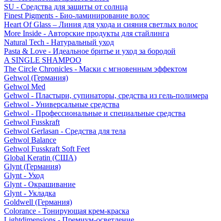
SU - Средства для защиты от солнца
Finest Pigments - Био-ламинирование волос
Heart Of Glass – Линия для ухода и сияния светлых волос
More Inside - Авторские продукты для стайлинга
Natural Tech - Натуральный уход
Pasta & Love - Идеальное бритье и уход за бородой
A SINGLE SHAMPOO
The Circle Chronicles - Маски с мгновенным эффектом
Gehwol (Германия)
Gehwol Med
Gehwol - Пластыри, супинаторы, средства из гель-полимера
Gehwol - Универсальные средства
Gehwol - Профессиональные и специальные средства
Gehwol Fusskraft
Gehwol Gerlasan - Средства для тела
Gehwol Balance
Gehwol Fusskraft Soft Feet
Global Keratin (США)
Glynt (Германия)
Glynt - Уход
Glynt - Окрашивание
Glynt - Укладка
Goldwell (Германия)
Colorance - Тонирующая крем-краска
Lightdimensions - Премиум-осветление