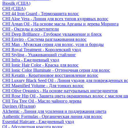
Biosilk (США)
CHI (США)
CHI 44 Iron Guard - Термозащита волос
CHI Aloe Vera - Линия для всех типов кудрявых волос
CHI Argan Oil - На основе масла Арганы и дерева Моринга
CHI - Оксиды и осветлители
CHI Deep Brilliance - Глубокое увлажнение и блеск
CHI Enviro - Система разглаживания волос
CHI Man - Мужская серия для волос, усов и бороды
CHI Royal Treatment - Королевский уход
CHI Styling - Ухаживающий стайлинг
CHI Infra - Ежедневный уход
CHI Ionic Hair Color - Краска для волос
CHI Ionic Color Illuminate - Оттеночная серия для волос
CHI Keratin - Кератиновое восстановление волос
CHI Luxury Black Seed Oil - Линия уходов для поврежденных в
CHI Magnified Volume - Для тонких волос
CHI Olive Organics - На основе натуральных ингредиентов
CHI Rose Hip Oil - Защита цвета окрашенных волос с маслом 
CHI Tea Tree Oil - Масло чайного дерева
Davines (Италия)
Alchemic - Линия для усиления и поддержания цвета
Authentic Formulas - Органическая линия для волос
Essential Haircare - Eжедневный уход
OI - Абсолютная красота волос