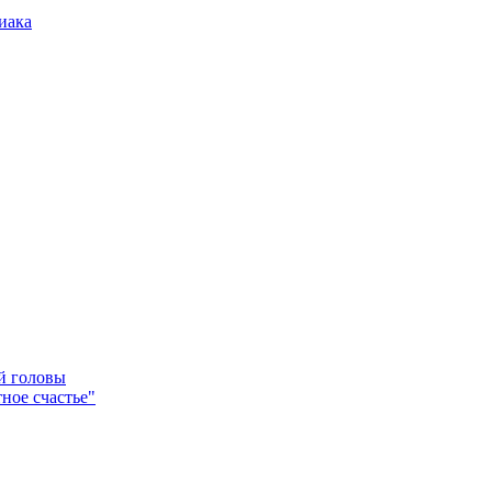
иака
ей головы
ное счастье"