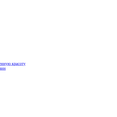
венную красоту
чин