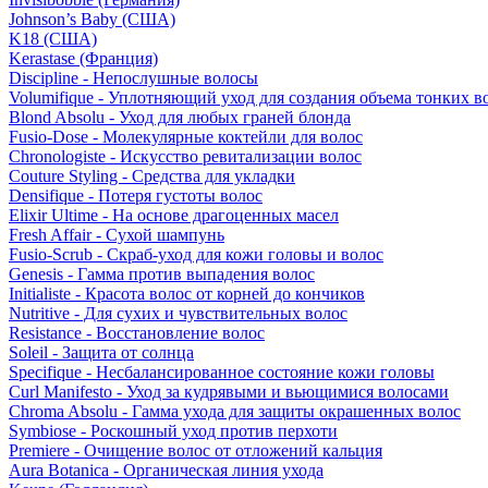
Johnson’s Baby (США)
K18 (США)
Kerastase (Франция)
Discipline - Непослушные волосы
Volumifique - Уплотняющий уход для создания объема тонких в
Blond Absolu - Уход для любых граней блонда
Fusio-Dose - Молекулярные коктейли для волос
Chronologiste - Искусство ревитализации волос
Couture Styling - Средства для укладки
Densifique - Потеря густоты волос
Elixir Ultime - На основе драгоценных масел
Fresh Affair - Сухой шампунь
Fusio-Scrub - Скраб-уход для кожи головы и волос
Genesis - Гамма против выпадения волос
Initialiste - Красота волос от корней до кончиков
Nutritive - Для сухих и чувствительных волос
Resistance - Восстановление волос
Soleil - Защита от солнца
Specifique - Несбалансированное состояние кожи головы
Curl Manifesto - Уход за кудрявыми и вьющимися волосами
Chroma Absolu - Гамма ухода для защиты окрашенных волос
Symbiose - Роскошный уход против перхоти
Premiere - Очищение волос от отложений кальция
Aura Botanica - Органическая линия ухода