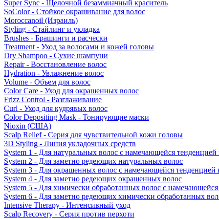
Super Sync - Щелочной безаммиачный краситель
SoColor - Стойкое окрашивание для волос
Moroccanoil (Израиль)
Styling - Стайлинг и укладка
Brushes - Брашинги и расчески
Treatment - Уход за волосами и кожей головы
Dry Shampoo - Сухие шампуни
Repair - Восстановление волос
Hydration - Увлажнение волос
Volume - Объем для волос
Color Care - Уход для окрашенных волос
Frizz Control - Разглаживание
Curl - Уход для кудрявых волос
Color Depositing Mask - Тонирующие маски
Nioxin (США)
Scalp Relief - Серия для чувствительной кожи головы
3D Styling - Линия укладочных средств
System 1 - Для натуральных волос с намечающейся тенденцией
System 2 - Для заметно редеющих натуральных волос
System 3 - Для окрашенных волос с намечающейся тенденцией
System 4 - Для заметно редеющих окрашенных волос
System 5 - Для химически обработанных волос с намечающейс
System 6 - Для заметно редеющих химически обработанных вол
Intensive Therapy - Интенсивный уход
Scalp Recovery - Серия против перхоти