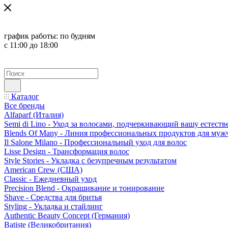
график работы:
по будням
с 11:00 до 18:00
Каталог
Все бренды
Alfaparf (Италия)
Semi di Lino - Уход за волосами, подчеркивающий вашу естест
Blends Of Many - Линия профессиональных продуктов для муж
Il Salone Milano - Профессиональный уход для волос
Lisse Design - Трансформация волос
Style Stories - Укладка с безупречным результатом
American Crew (США)
Classic - Ежедневный уход
Precision Blend - Окрашивание и тонирование
Shave - Средства для бритья
Styling - Укладка и стайлинг
Authentic Beauty Concept (Германия)
Batiste (Великобритания)