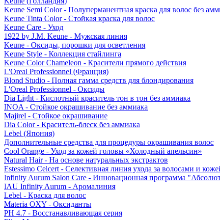
Keune (Голландия)
Keune Semi Color - Полуперманентная краска для волос без амм
Keune Tinta Color - Стойкая краска для волос
Keune Care - Уход
1922 by J.M. Keune - Мужская линия
Keune - Оксиды, порошки для осветления
Keune Style - Коллекция стайлинга
Keune Color Chameleon - Красители прямого действия
L'Oreal Professionnel (Франция)
Blond Studio - Полная гамма средств для блондирования
L'Oreal Professionnel - Оксиды
Dia Light - Кислотный краситель тон в тон без аммиака
INOA - Стойкое окрашивание без аммиака
Majirel - Стойкое окрашивание
Dia Color - Краситель-блеск без аммиака
Lebel (Япония)
Дополнительные средства для процедуры окрашивания волос
Cool Orange - Уход за кожей головы «Холодный апельсин»
Natural Hair - На основе натуральных экстрактов
Estessimo Celcert - Селективная линия ухода за волосами и кож
Infinity Aurum Salon Care - Инновационная программа "Абсолют
IAU Infinity Aurum - Аромалиния
Lebel - Краска для волос
Materia OXY - Оксиданты
PH 4.7 - Восстанавливающая серия