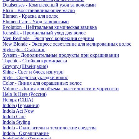
Dualsenses - Комплексный уход за волосами
Elixir - Восстанавливающее масло
Elumen - Краска для волос
Elumen Care - Уход за волосами
Evolution - Нейтральная химическая завивка
Kerasilk - Премиальный уход для волос
Men Reshade - Экспресс-коррекция седины
New Blonde - Экспресс осветление для мелированных волос
Stylesign - Стайлинг
System - Дополнительные продукты при окрашивании
Topchic - Стойкая крем-краска
Greymy (Швейцария)
Shine - Свет и блеск изнутри
Style - Средства укладки волос
Color - Линия для окрашенных волос
Volume - Линия для объема, эластичности и упругости
Help Is Here (Россия)
Hempz (США)
Indola (Германия)
Indola Act Now
Indola Care
Indola Styling
Indola - Окислители и технические средства
Indola - Окрашивание
Invisibobble (Германия)