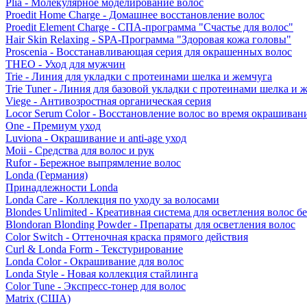
Plia - Молекулярное моделирование волос
Proedit Home Charge - Домашнее восстановление волос
Proedit Element Charge - СПА-программа "Счастье для волос"
Hair Skin Relaxing - SPA-Программа "Здоровая кожа головы"
Proscenia - Восстанавливающая серия для окрашенных волос
THEO - Уход для мужчин
Trie - Линия для укладки с протеинами шелка и жемчуга
Trie Tuner - Линия для базовой укладки с протеинами шелка и 
Viege - Антивозростная органическая серия
Locor Serum Color - Восстановление волос во время окрашиван
One - Премиум уход
Luviona - Окрашивание и anti-age уход
Moii - Средства для волос и рук
Rufor - Бережное выпрямление волос
Londa (Германия)
Принадлежности Londa
Londa Care - Коллекция по уходу за волосами
Blondes Unlimited - Креативная система для осветления волос б
Blondoran Blonding Powder - Препараты для осветления волос
Color Switch - Оттеночная краска прямого действия
Curl & Londa Form - Текстурирование
Londa Color - Окрашивание для волос
Londa Style - Новая коллекция стайлинга
Color Tune - Экспресс-тонер для волос
Matrix (США)