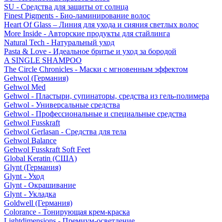
SU - Средства для защиты от солнца
Finest Pigments - Био-ламинирование волос
Heart Of Glass – Линия для ухода и сияния светлых волос
More Inside - Авторские продукты для стайлинга
Natural Tech - Натуральный уход
Pasta & Love - Идеальное бритье и уход за бородой
A SINGLE SHAMPOO
The Circle Chronicles - Маски с мгновенным эффектом
Gehwol (Германия)
Gehwol Med
Gehwol - Пластыри, супинаторы, средства из гель-полимера
Gehwol - Универсальные средства
Gehwol - Профессиональные и специальные средства
Gehwol Fusskraft
Gehwol Gerlasan - Средства для тела
Gehwol Balance
Gehwol Fusskraft Soft Feet
Global Keratin (США)
Glynt (Германия)
Glynt - Уход
Glynt - Окрашивание
Glynt - Укладка
Goldwell (Германия)
Colorance - Тонирующая крем-краска
Lightdimensions - Премиум-осветление