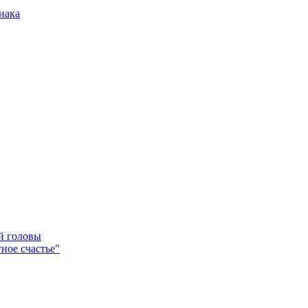
иака
ей головы
ное счастье"