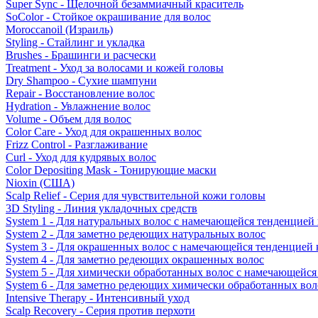
Super Sync - Щелочной безаммиачный краситель
SoColor - Стойкое окрашивание для волос
Moroccanoil (Израиль)
Styling - Стайлинг и укладка
Brushes - Брашинги и расчески
Treatment - Уход за волосами и кожей головы
Dry Shampoo - Сухие шампуни
Repair - Восстановление волос
Hydration - Увлажнение волос
Volume - Объем для волос
Color Care - Уход для окрашенных волос
Frizz Control - Разглаживание
Curl - Уход для кудрявых волос
Color Depositing Mask - Тонирующие маски
Nioxin (США)
Scalp Relief - Серия для чувствительной кожи головы
3D Styling - Линия укладочных средств
System 1 - Для натуральных волос с намечающейся тенденцией
System 2 - Для заметно редеющих натуральных волос
System 3 - Для окрашенных волос с намечающейся тенденцией
System 4 - Для заметно редеющих окрашенных волос
System 5 - Для химически обработанных волос с намечающейс
System 6 - Для заметно редеющих химически обработанных вол
Intensive Therapy - Интенсивный уход
Scalp Recovery - Серия против перхоти