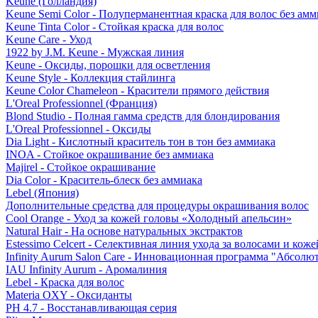
Keune (Голландия)
Keune Semi Color - Полуперманентная краска для волос без амм
Keune Tinta Color - Стойкая краска для волос
Keune Care - Уход
1922 by J.M. Keune - Мужская линия
Keune - Оксиды, порошки для осветления
Keune Style - Коллекция стайлинга
Keune Color Chameleon - Красители прямого действия
L'Oreal Professionnel (Франция)
Blond Studio - Полная гамма средств для блондирования
L'Oreal Professionnel - Оксиды
Dia Light - Кислотный краситель тон в тон без аммиака
INOA - Стойкое окрашивание без аммиака
Majirel - Стойкое окрашивание
Dia Color - Краситель-блеск без аммиака
Lebel (Япония)
Дополнительные средства для процедуры окрашивания волос
Cool Orange - Уход за кожей головы «Холодный апельсин»
Natural Hair - На основе натуральных экстрактов
Estessimo Celcert - Селективная линия ухода за волосами и кож
Infinity Aurum Salon Care - Инновационная программа "Абсолют
IAU Infinity Aurum - Аромалиния
Lebel - Краска для волос
Materia OXY - Оксиданты
PH 4.7 - Восстанавливающая серия