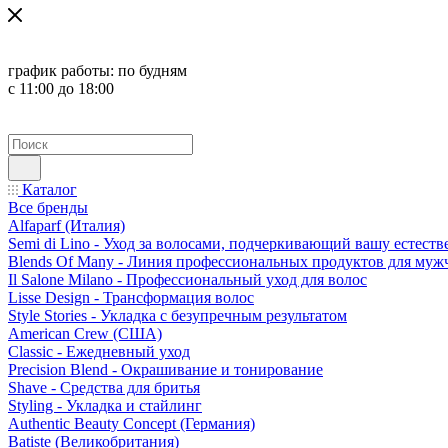
график работы:
по будням
с 11:00 до 18:00
Каталог
Все бренды
Alfaparf (Италия)
Semi di Lino - Уход за волосами, подчеркивающий вашу естест
Blends Of Many - Линия профессиональных продуктов для муж
Il Salone Milano - Профессиональный уход для волос
Lisse Design - Трансформация волос
Style Stories - Укладка с безупречным результатом
American Crew (США)
Classic - Ежедневный уход
Precision Blend - Окрашивание и тонирование
Shave - Средства для бритья
Styling - Укладка и стайлинг
Authentic Beauty Concept (Германия)
Batiste (Великобритания)