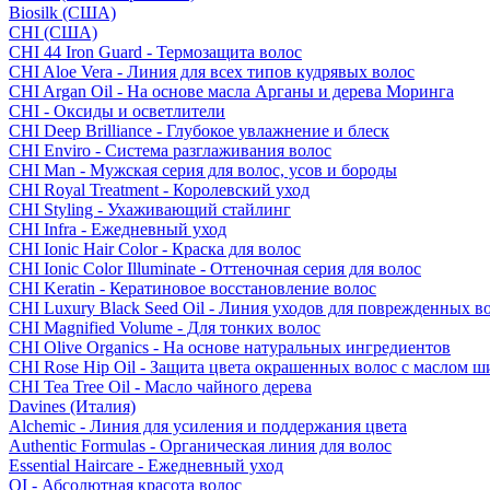
Biosilk (США)
CHI (США)
CHI 44 Iron Guard - Термозащита волос
CHI Aloe Vera - Линия для всех типов кудрявых волос
CHI Argan Oil - На основе масла Арганы и дерева Моринга
CHI - Оксиды и осветлители
CHI Deep Brilliance - Глубокое увлажнение и блеск
CHI Enviro - Система разглаживания волос
CHI Man - Мужская серия для волос, усов и бороды
CHI Royal Treatment - Королевский уход
CHI Styling - Ухаживающий стайлинг
CHI Infra - Ежедневный уход
CHI Ionic Hair Color - Краска для волос
CHI Ionic Color Illuminate - Оттеночная серия для волос
CHI Keratin - Кератиновое восстановление волос
CHI Luxury Black Seed Oil - Линия уходов для поврежденных в
CHI Magnified Volume - Для тонких волос
CHI Olive Organics - На основе натуральных ингредиентов
CHI Rose Hip Oil - Защита цвета окрашенных волос с маслом 
CHI Tea Tree Oil - Масло чайного дерева
Davines (Италия)
Alchemic - Линия для усиления и поддержания цвета
Authentic Formulas - Органическая линия для волос
Essential Haircare - Eжедневный уход
OI - Абсолютная красота волос