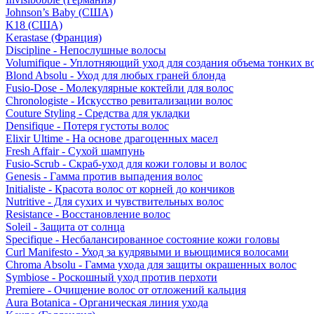
Johnson’s Baby (США)
K18 (США)
Kerastase (Франция)
Discipline - Непослушные волосы
Volumifique - Уплотняющий уход для создания объема тонких в
Blond Absolu - Уход для любых граней блонда
Fusio-Dose - Молекулярные коктейли для волос
Chronologiste - Искусство ревитализации волос
Couture Styling - Средства для укладки
Densifique - Потеря густоты волос
Elixir Ultime - На основе драгоценных масел
Fresh Affair - Сухой шампунь
Fusio-Scrub - Скраб-уход для кожи головы и волос
Genesis - Гамма против выпадения волос
Initialiste - Красота волос от корней до кончиков
Nutritive - Для сухих и чувствительных волос
Resistance - Восстановление волос
Soleil - Защита от солнца
Specifique - Несбалансированное состояние кожи головы
Curl Manifesto - Уход за кудрявыми и вьющимися волосами
Chroma Absolu - Гамма ухода для защиты окрашенных волос
Symbiose - Роскошный уход против перхоти
Premiere - Очищение волос от отложений кальция
Aura Botanica - Органическая линия ухода