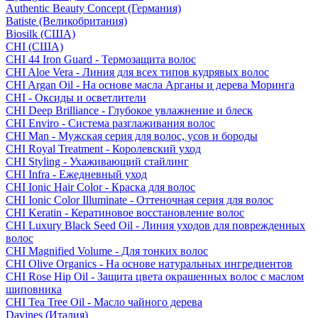
Authentic Beauty Concept (Германия)
Batiste (Великобритания)
Biosilk (США)
CHI (США)
CHI 44 Iron Guard - Термозащита волос
CHI Aloe Vera - Линия для всех типов кудрявых волос
CHI Argan Oil - На основе масла Арганы и дерева Моринга
CHI - Оксиды и осветлители
CHI Deep Brilliance - Глубокое увлажнение и блеск
CHI Enviro - Система разглаживания волос
CHI Man - Мужская серия для волос, усов и бороды
CHI Royal Treatment - Королевский уход
CHI Styling - Ухаживающий стайлинг
CHI Infra - Ежедневный уход
CHI Ionic Hair Color - Краска для волос
CHI Ionic Color Illuminate - Оттеночная серия для волос
CHI Keratin - Кератиновое восстановление волос
CHI Luxury Black Seed Oil - Линия уходов для поврежденных
волос
CHI Magnified Volume - Для тонких волос
CHI Olive Organics - На основе натуральных ингредиентов
CHI Rose Hip Oil - Защита цвета окрашенных волос с маслом
шиповника
CHI Tea Tree Oil - Масло чайного дерева
Davines (Италия)