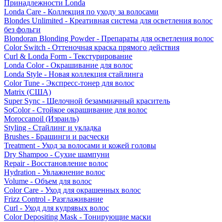
Принадлежности Londa
Londa Care - Коллекция по уходу за волосами
Blondes Unlimited - Креативная система для осветления волос
без фольги
Blondoran Blonding Powder - Препараты для осветления волос
Color Switch - Оттеночная краска прямого действия
Curl & Londa Form - Текстурирование
Londa Color - Окрашивание для волос
Londa Style - Новая коллекция стайлинга
Color Tune - Экспресс-тонер для волос
Matrix (США)
Super Sync - Щелочной безаммиачный краситель
SoColor - Стойкое окрашивание для волос
Moroccanoil (Израиль)
Styling - Стайлинг и укладка
Brushes - Брашинги и расчески
Treatment - Уход за волосами и кожей головы
Dry Shampoo - Сухие шампуни
Repair - Восстановление волос
Hydration - Увлажнение волос
Volume - Объем для волос
Color Care - Уход для окрашенных волос
Frizz Control - Разглаживание
Curl - Уход для кудрявых волос
Color Depositing Mask - Тонирующие маски