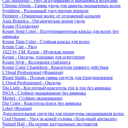
Curl Manifesto - Уход за кудрявыми и вьющимися волосами
Chroma Absolu - Гамма ухода для защиты окрашенных волос
Symbiose - Роскошный уход против перхоти
Premiere - Очищение волос от отложений кальция
Aura Botanica - Органическая линия ухода
Keune (Голландия)
Keune Semi Color - Полуперманентная краска для волос без
аммиака
Keune Tinta Color - Стойкая краска для волос
Keune Care - Уход
1922 by J.M. Keune - Мужская линия
Keune - Оксиды, порошки для осветления
Keune Style - Коллекция стайлинга
Keune Color Chameleon - Красители прямого действия
L'Oreal Professionnel (Франция)
Blond Studio - Полная гамма средств для блондирования
L'Oreal Professionnel - Оксиды
Dia Light - Кислотный краситель тон в тон без аммиака
INOA - Стойкое окрашивание без аммиака
Majirel - Стойкое окрашивание
Dia Color - Краситель-блеск без аммиака
Lebel (Япония)
Дополнительные средства для процедуры окрашивания волос
Cool Orange - Уход за кожей головы «Холодный апельсин»
Natural Hair - На основе натуральных экстрактов