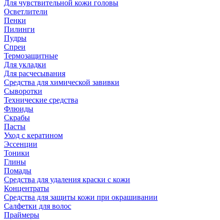
Для чувствительной кожи головы
Осветлители
Пенки
Пилинги
Пудры
Спреи
Термозащитные
Для укладки
Для расчесывания
Средства для химической завивки
Сыворотки
Технические средства
Флюиды
Скрабы
Пасты
Уход с кератином
Эссенции
Тоники
Глины
Помады
Средства для удаления краски с кожи
Концентраты
Средства для защиты кожи при окрашивании
Салфетки для волос
Праймеры