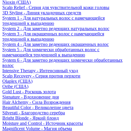
Nioxin (США)
Scalp Relief - Серия для чувствительной кожи головы
3D Styling - Линия укладочных средств
System 1 - Для натуральных волос с намечающейся
тенденцией к выпадению
System 2 - Для заметно редеющих натуральных волос
System 3 - Для окрашенных волос с намечающейся
тенденцией к выпадению
System 4 - Для заметно редеющих окрашенных волос
System 5 - Для химически обработанных волос с
намечающейся тенденцией к выпадению
System 6 - Для заметно редеющих химически обработанных
волос
Intensive Therapy - Интенсивный уход
Scalp Recovery - Серия против перхоти
Olaplex (США)
Oribe (США)
Gold Lust - Роскошь золота
Signature - Вдохновение дня
Hair Alchemy - Сила Возрождения
Beautiful Color - Великолепие цвета
Silverati - Благородство серебра
Bright Blonde - Яркий блонд
Moisture and Control - Источник красоты
Magnificent Volume - Магия объема