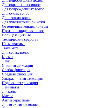
Для непослушных волос
Для окрашенных волос
Для поврежденных волос
Для сухих волос
Для тонких волос
Для чувствительной кожи
Оттеночные кондиционеры
Против выпадения волос
Солнцезащитные
Технические средства
Несмываемые
Travel-size
Для седых волос
Кремы
Лаки
Сильная фиксация
Слабая фиксация
Средняя фиксация
Ультрасильная фиксация
Подвижная фиксация
Ламинаты
Лосьоны
Маски
Антивозрастные
Для всех типов волос