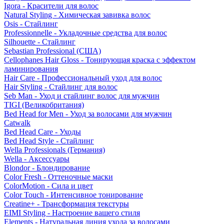
Igora - Красители для волос
Natural Styling - Химическая завивка волос
Osis - Стайлинг
Professionnelle - Укладочные средства для волос
Silhouette - Стайлинг
Sebastian Professional (США)
Cellophanes Hair Gloss - Тонирующая краска с эффектом
ламинирования
Hair Care - Профессиональный уход для волос
Hair Styling - Стайлинг для волос
Seb Man - Уход и стайлинг волос для мужчин
TIGI (Великобритания)
Bed Head for Men - Уход за волосами для мужчин
Catwalk
Bed Head Care - Уходы
Bed Head Style - Стайлинг
Wella Professionals (Германия)
Wella - Аксессуары
Blondor - Блондирование
Color Fresh - Оттеночные маски
ColorMotion - Сила и цвет
Color Touch - Интенсивное тонирование
Creatine+ - Трансформация текстуры
EIMI Styling - Настроение вашего стиля
Elements - Натуральная линия ухода за волосами