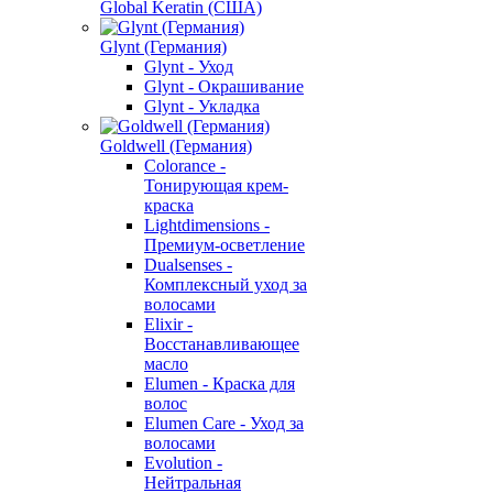
Global Keratin (США)
Glynt (Германия)
Glynt - Уход
Glynt - Окрашивание
Glynt - Укладка
Goldwell (Германия)
Colorance -
Тонирующая крем-
краска
Lightdimensions -
Премиум-осветление
Dualsenses -
Комплексный уход за
волосами
Elixir -
Восстанавливающее
масло
Elumen - Краска для
волос
Elumen Care - Уход за
волосами
Evolution -
Нейтральная