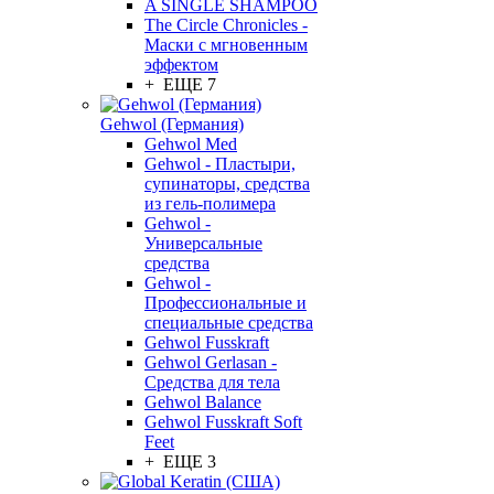
A SINGLE SHAMPOO
The Circle Chronicles -
Маски с мгновенным
эффектом
+ ЕЩЕ 7
Gehwol (Германия)
Gehwol Med
Gehwol - Пластыри,
супинаторы, средства
из гель-полимера
Gehwol -
Универсальные
средства
Gehwol -
Профессиональные и
специальные средства
Gehwol Fusskraft
Gehwol Gerlasan -
Средства для тела
Gehwol Balance
Gehwol Fusskraft Soft
Feet
+ ЕЩЕ 3