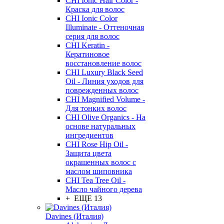
CHI Ionic Hair Color -
Краска для волос
CHI Ionic Color
Illuminate - Оттеночная
серия для волос
CHI Keratin -
Кератиновое
восстановление волос
CHI Luxury Black Seed
Oil - Линия уходов для
поврежденных волос
CHI Magnified Volume -
Для тонких волос
CHI Olive Organics - На
основе натуральных
ингредиентов
CHI Rose Hip Oil -
Защита цвета
окрашенных волос с
маслом шиповника
CHI Tea Tree Oil -
Масло чайного дерева
+ ЕЩЕ 13
Davines (Италия)