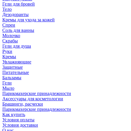
Гели для бровей
Тело
Дезодоранты
Кремы для ухода за кожей
Спреи
Соль для ванны
Молочко
Скрабы
Гели для душа
Руки
Кремы
Увлажняющие
Защитные
Питательные
Бальзамы
Гели
Мыло
Парикмахерские принадлежности
Аксессуары для косметологии
Брашинги, расчески
Парикмахерские принадлежности
Как купить
Условия оплаты
Условия доставки
О нас