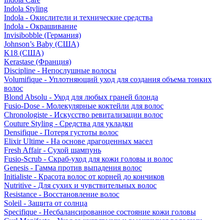
Indola Styling
Indola - Окислители и технические средства
Indola - Окрашивание
Invisibobble (Германия)
Johnson’s Baby (США)
K18 (США)
Kerastase (Франция)
Discipline - Непослушные волосы
Volumifique - Уплотняющий уход для создания объема тонких
волос
Blond Absolu - Уход для любых граней блонда
Fusio-Dose - Молекулярные коктейли для волос
Chronologiste - Искусство ревитализации волос
Couture Styling - Средства для укладки
Densifique - Потеря густоты волос
Elixir Ultime - На основе драгоценных масел
Fresh Affair - Сухой шампунь
Fusio-Scrub - Скраб-уход для кожи головы и волос
Genesis - Гамма против выпадения волос
Initialiste - Красота волос от корней до кончиков
Nutritive - Для сухих и чувствительных волос
Resistance - Восстановление волос
Soleil - Защита от солнца
Specifique - Несбалансированное состояние кожи головы