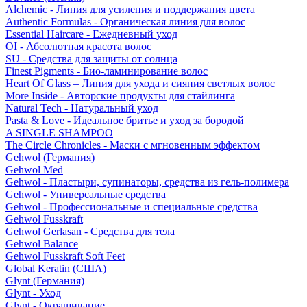
Alchemic - Линия для усиления и поддержания цвета
Authentic Formulas - Органическая линия для волос
Essential Haircare - Eжедневный уход
OI - Абсолютная красота волос
SU - Средства для защиты от солнца
Finest Pigments - Био-ламинирование волос
Heart Of Glass – Линия для ухода и сияния светлых волос
More Inside - Авторские продукты для стайлинга
Natural Tech - Натуральный уход
Pasta & Love - Идеальное бритье и уход за бородой
A SINGLE SHAMPOO
The Circle Chronicles - Маски с мгновенным эффектом
Gehwol (Германия)
Gehwol Med
Gehwol - Пластыри, супинаторы, средства из гель-полимера
Gehwol - Универсальные средства
Gehwol - Профессиональные и специальные средства
Gehwol Fusskraft
Gehwol Gerlasan - Средства для тела
Gehwol Balance
Gehwol Fusskraft Soft Feet
Global Keratin (США)
Glynt (Германия)
Glynt - Уход
Glynt - Окрашивание