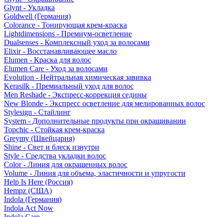
Glynt - Укладка
Goldwell (Германия)
Colorance - Тонирующая крем-краска
Lightdimensions - Премиум-осветление
Dualsenses - Комплексный уход за волосами
Elixir - Восстанавливающее масло
Elumen - Краска для волос
Elumen Care - Уход за волосами
Evolution - Нейтральная химическая завивка
Kerasilk - Премиальный уход для волос
Men Reshade - Экспресс-коррекция седины
New Blonde - Экспресс осветление для мелированных волос
Stylesign - Стайлинг
System - Дополнительные продукты при окрашивании
Topchic - Стойкая крем-краска
Greymy (Швейцария)
Shine - Свет и блеск изнутри
Style - Средства укладки волос
Color - Линия для окрашенных волос
Volume - Линия для объема, эластичности и упругости
Help Is Here (Россия)
Hempz (США)
Indola (Германия)
Indola Act Now
Indola Care