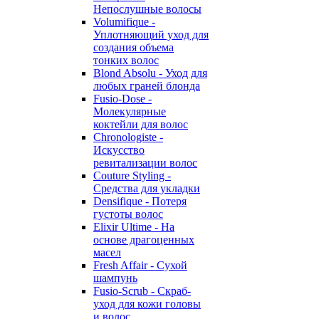
Непослушные волосы
Volumifique -
Уплотняющий уход для
создания объема
тонких волос
Blond Absolu - Уход для
любых граней блонда
Fusio-Dose -
Молекулярные
коктейли для волос
Chronologiste -
Искусство
ревитализации волос
Couture Styling -
Средства для укладки
Densifique - Потеря
густоты волос
Elixir Ultime - На
основе драгоценных
масел
Fresh Affair - Сухой
шампунь
Fusio-Scrub - Скраб-
уход для кожи головы
и волос