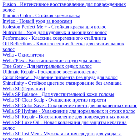
Fusion - Интенсивное восстановление для поврежденных
волос
Illumina Color - Стойкая крем-краска
Invigo - Новый уход за волосами
Koleston Perfect Me + - Стойкая краска для волос
Nutricurls - Уход для кудрявых и вьющихся волос
Performance - Классика современного стайлинга
Oil Reflections - Квинтэссенция блеска для сияния ваших
волос
Wella - Окислители
Wella°Plex - Восстановление структуры волос
True Grey - Для натуральных седых волос
Ultimate Repair - Роскошное восстановление
Color Renew - Удаление пигмента без вреда для волос
Shinefinity - Стойкое цветное глазирование без аммиака
Wella SP (Германия)
Wella SP Balance - Для чувствительной кожи головы
Wella SP Clear Scalp - Очищение против перхоти
Wella SP Color Save - Сохранение цвета для окрашенных волос
Wella SP Hydrate - Увлажнение для нормальных и сухих волос
Wella SP Repair - Восстановление для поврежденных волос
Wella SP Luxe Oil - Новая коллекция для защиты кератина
волос
Wella SP Just Men - Мужская линия средств для ухода за
волосами