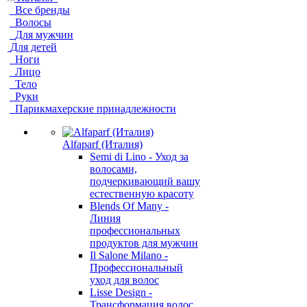
Все бренды
Волосы
Для мужчин
Для детей
Ноги
Лицо
Тело
Руки
Парикмахерские принадлежности
Alfaparf (Италия)
Semi di Lino - Уход за
волосами,
подчеркивающий вашу
естественную красоту
Blends Of Many -
Линия
профессиональных
продуктов для мужчин
Il Salone Milano -
Профессиональный
уход для волос
Lisse Design -
Трансформация волос