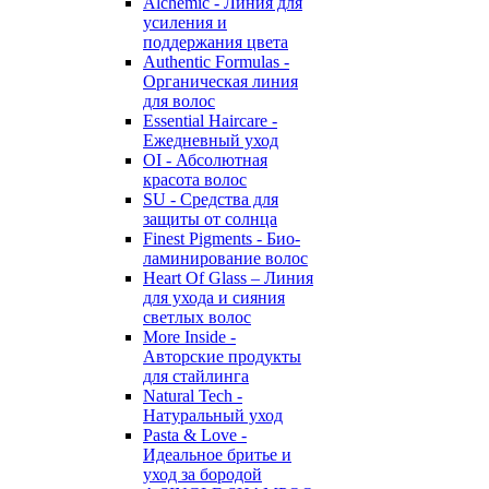
Alchemic - Линия для
усиления и
поддержания цвета
Authentic Formulas -
Органическая линия
для волос
Essential Haircare -
Eжедневный уход
OI - Абсолютная
красота волос
SU - Средства для
защиты от солнца
Finest Pigments - Био-
ламинирование волос
Heart Of Glass – Линия
для ухода и сияния
светлых волос
More Inside -
Авторские продукты
для стайлинга
Natural Tech -
Натуральный уход
Pasta & Love -
Идеальное бритье и
уход за бородой