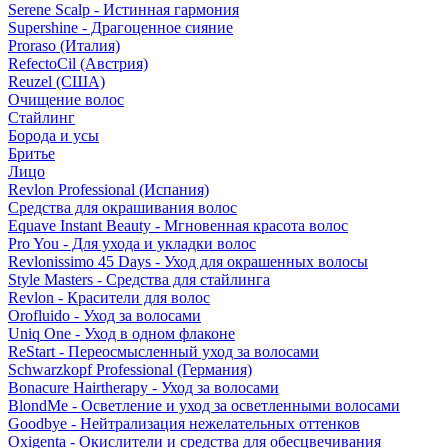
Serene Scalp - Истинная гармония
Supershine - Драгоценное сияние
Proraso (Италия)
RefectoCil (Австрия)
Reuzel (США)
Очищение волос
Стайлинг
Борода и усы
Бритье
Лицо
Revlon Professional (Испания)
Средства для окрашивания волос
Equave Instant Beauty - Мгновенная красота волос
Pro You - Для ухода и укладки волос
Revlonissimo 45 Days - Уход для окрашенных волосы
Style Masters - Средства для стайлинга
Revlon - Красители для волос
Orofluido - Уход за волосами
Uniq One - Уход в одном флаконе
ReStart - Переосмысленный уход за волосами
Schwarzkopf Professional (Германия)
Bonacure Hairtherapy - Уход за волосами
BlondMe - Осветление и уход за осветленными волосами
Goodbye - Нейтрализация нежелательных оттенков
Oxigenta - Окислители и средства для обесцвечивания