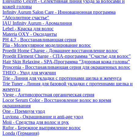
Estessimo Celcert - Селективная линия ухода за волосами и
кожей головы
Infinity Aurum Salon Care - Инновационная программа
"Абсолютное счастье"
IAU Infinity Aurum - Аромалиния
Lebel - Краска для волос
Materia OXY - Оксиданты
PH 4.7 - Восстанавливающая серия
Plia - Молекулярное моделирование волос
Proedit Home Charge - Домашнее восстановление волос
Proedit Element Charge - СПА-программа "Счастье для волос"
Hair Skin Relaxing - SPA-Программа "Здоровая кожа головы"
Proscenia - Восстанавливающая серия для окрашенных волос
THEO - Уход для мужчин
Trie - Линия для укладки с протеинами шелка и жемчуга
Trie Tuner - Линия для базовой укладки с протеинами шелка и
жемчуга
Viege - Антивозростная органическая серия
Locor Serum Color - Восстановление волос во время
окрашивания
One - Премиум уход
Luviona - Окрашивание и anti-age уход
Moii - Средства для волос и рук
Rufor - Бережное выпрямление волос
Londa (Германия)