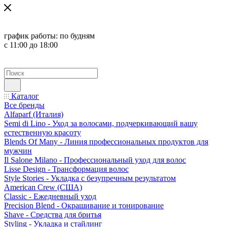
график работы:
по будням
с 11:00 до 18:00
Каталог
Все бренды
Alfaparf (Италия)
Semi di Lino - Уход за волосами, подчеркивающий вашу
естественную красоту
Blends Of Many - Линия профессиональных продуктов для
мужчин
Il Salone Milano - Профессиональный уход для волос
Lisse Design - Трансформация волос
Style Stories - Укладка с безупречным результатом
American Crew (США)
Classic - Ежедневный уход
Precision Blend - Окрашивание и тонирование
Shave - Средства для бритья
Styling - Укладка и стайлинг