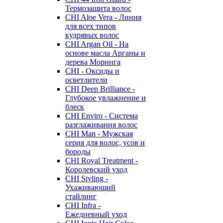
Термозащита волос
CHI Aloe Vera - Линия
для всех типов
кудрявых волос
CHI Argan Oil - На
основе масла Арганы и
дерева Моринга
CHI - Оксиды и
осветлители
CHI Deep Brilliance -
Глубокое увлажнение и
блеск
CHI Enviro - Система
разглаживания волос
CHI Man - Мужская
серия для волос, усов и
бороды
CHI Royal Treatment -
Королевский уход
CHI Styling -
Ухаживающий
стайлинг
CHI Infra -
Ежедневный уход