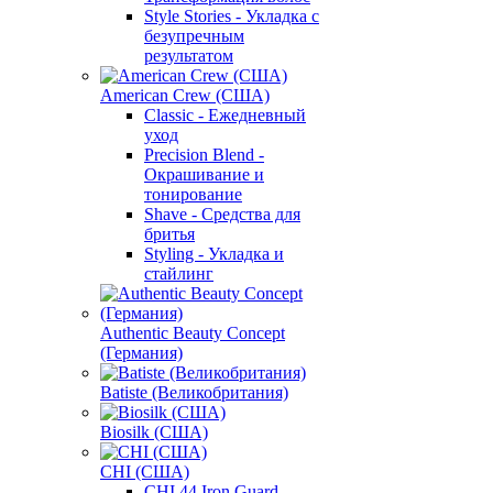
Style Stories - Укладка с
безупречным
результатом
American Crew (США)
Classic - Ежедневный
уход
Precision Blend -
Окрашивание и
тонирование
Shave - Средства для
бритья
Styling - Укладка и
стайлинг
Authentic Beauty Concept
(Германия)
Batiste (Великобритания)
Biosilk (США)
CHI (США)
CHI 44 Iron Guard -