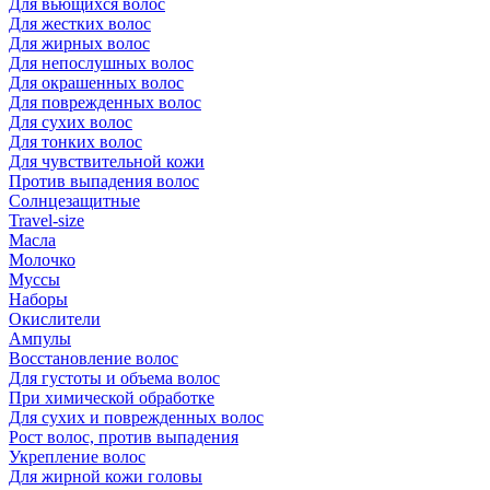
Для вьющихся волос
Для жестких волос
Для жирных волос
Для непослушных волос
Для окрашенных волос
Для поврежденных волос
Для сухих волос
Для тонких волос
Для чувствительной кожи
Против выпадения волос
Солнцезащитные
Travel-size
Масла
Молочко
Муссы
Наборы
Окислители
Ампулы
Восстановление волос
Для густоты и объема волос
При химической обработке
Для сухих и поврежденных волос
Рост волос, против выпадения
Укрепление волос
Для жирной кожи головы