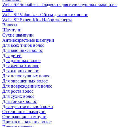
Wella SP Smoothen - Гладкость для непослушных вьющихся
волос
Wella SP Volumize - Объем для тонких волос
Wella SP Expert Kit - Набор эксперта
Волосы
Шампуни
Сухие шампуни
Антивозрастные шампуни
Для всех типов волос
Для вьющихся волос
Для детей
Для длинных волос
Для жестких волос
Для жирных волос
Для непослушных волос
Для окрашенных волос
Для поврежденных волос
Для роста волос
Для сухих волос
Для тонких волос
Для чувствительной кожи
Оттеночные шампуни
Очищающие шампуни
Против выпадения волос
Против перхоти