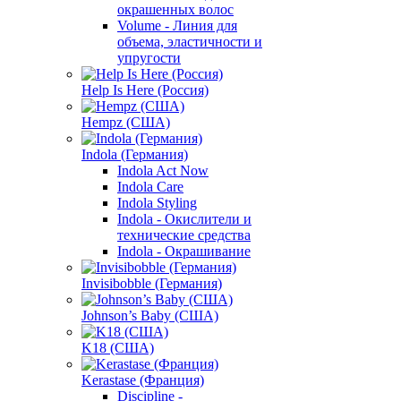
окрашенных волос
Volume - Линия для
объема, эластичности и
упругости
Help Is Here (Россия)
Hempz (США)
Indola (Германия)
Indola Act Now
Indola Care
Indola Styling
Indola - Окислители и
технические средства
Indola - Окрашивание
Invisibobble (Германия)
Johnson’s Baby (США)
K18 (США)
Kerastase (Франция)
Discipline -