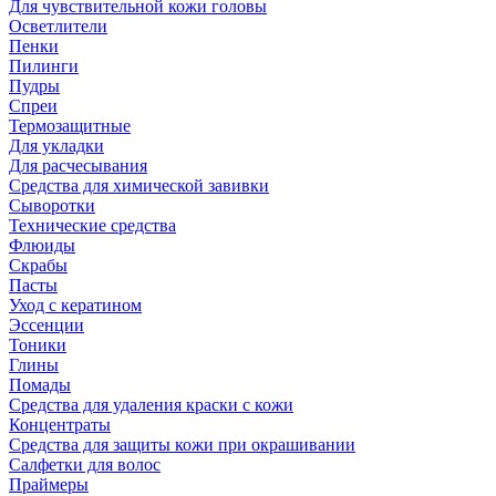
Для чувствительной кожи головы
Осветлители
Пенки
Пилинги
Пудры
Спреи
Термозащитные
Для укладки
Для расчесывания
Средства для химической завивки
Сыворотки
Технические средства
Флюиды
Скрабы
Пасты
Уход с кератином
Эссенции
Тоники
Глины
Помады
Средства для удаления краски с кожи
Концентраты
Средства для защиты кожи при окрашивании
Салфетки для волос
Праймеры