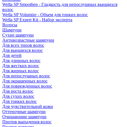
Wella SP Smoothen - Гладкость для непослушных вьющихся
волос
Wella SP Volumize - Объем для тонких волос
Wella SP Expert Kit - Набор эксперта
Волосы
Шампуни
Сухие шампуни
Антивозрастные шампуни
Для всех типов волос
Для вьющихся волос
Для детей
Для длинных волос
Для жестких волос
Для жирных волос
Для непослушных волос
Для окрашенных волос
Для поврежденных волос
Для роста волос
Для сухих волос
Для тонких волос
Для чувствительной кожи
Оттеночные шампуни
Очищающие шампуни
Против выпадения волос
Против перхоти