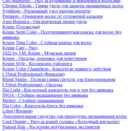
Curl Manifesto - Уход за кудрявыми и вьющимися волосами
Chroma Absolu - Гамма ухода для защиты окрашенных волос
Symbiose - Роскошный уход против перхоти
Premiere - Очищение волос от отложений кальция
Aura Botanica - Органическая линия ухода
Keune (Голландия)
Keune Semi Color - Полуперманентная краска для волос без
аммиака
Keune Tinta Color - Стойкая краска для волос
Keune Care - Уход
1922 by J.M. Keune - Мужская линия
Keune - Оксиды, порошки для осветления
Keune Style - Коллекция стайлинга
Keune Color Chameleon - Красители прямого действия
L'Oreal Professionnel (Франция)
Blond Studio - Полная гамма средств для блондирования
L'Oreal Professionnel - Оксиды
Dia Light - Кислотный краситель тон в тон без аммиака
INOA - Стойкое окрашивание без аммиака
Majirel - Стойкое окрашивание
Dia Color - Краситель-блеск без аммиака
Lebel (Япония)
Дополнительные средства для процедуры окрашивания волос
Cool Orange - Уход за кожей головы «Холодный апельсин»
Natural Hair - На основе натуральных экстрактов