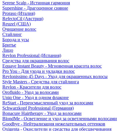
Serene Scalp - Истинная гармония
Supershine - Драгоценное сияние
Proraso (Италия)
RefectoCil (Австрия)
Reuzel (США)
Очищение волос
Стайлинг
Борода и усы
Бритье
Лицо
Revlon Professional (Испания)
Средства для окрашивания волос
Equave Instant Beauty - Мгновенная красота волос
Pro You - Для ухода и укладки волос
Revlonissimo 45 Days - Уход для окрашенных волосы
Style Masters - Средства для стайлинга
Revlon - Красители для волос
Orofluido - Уход за волосами
Uniq One - Уход в одном флаконе
ReStart - Переосмысленный уход за волосами
Schwarzkopf Professional (Германия)
Bonacure Hairtherapy - Уход за волосами
BlondMe - Осветление и уход за осветленными волосами
Goodbye - Нейтрализация нежелательных оттенков
Oxigenta - Окислители и средства для обесцвечивания