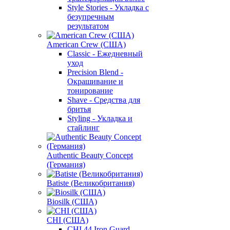
Style Stories - Укладка с
безупречным
результатом
American Crew (США)
Classic - Ежедневный
уход
Precision Blend -
Окрашивание и
тонирование
Shave - Средства для
бритья
Styling - Укладка и
стайлинг
Authentic Beauty Concept
(Германия)
Batiste (Великобритания)
Biosilk (США)
CHI (США)
CHI 44 Iron Guard -