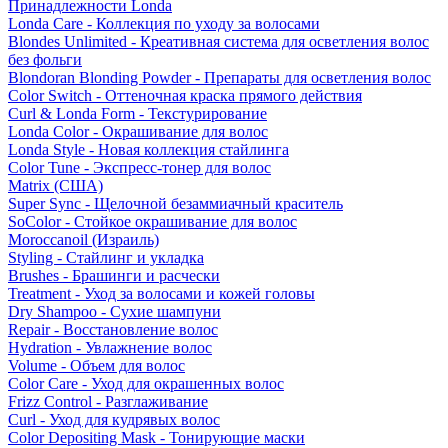
Принадлежности Londa
Londa Care - Коллекция по уходу за волосами
Blondes Unlimited - Креативная система для осветления волос
без фольги
Blondoran Blonding Powder - Препараты для осветления волос
Color Switch - Оттеночная краска прямого действия
Curl & Londa Form - Текстурирование
Londa Color - Окрашивание для волос
Londa Style - Новая коллекция стайлинга
Color Tune - Экспресс-тонер для волос
Matrix (США)
Super Sync - Щелочной безаммиачный краситель
SoColor - Стойкое окрашивание для волос
Moroccanoil (Израиль)
Styling - Стайлинг и укладка
Brushes - Брашинги и расчески
Treatment - Уход за волосами и кожей головы
Dry Shampoo - Сухие шампуни
Repair - Восстановление волос
Hydration - Увлажнение волос
Volume - Объем для волос
Color Care - Уход для окрашенных волос
Frizz Control - Разглаживание
Curl - Уход для кудрявых волос
Color Depositing Mask - Тонирующие маски