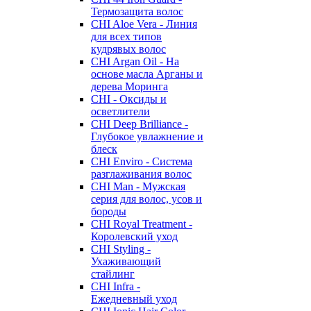
Термозащита волос
CHI Aloe Vera - Линия
для всех типов
кудрявых волос
CHI Argan Oil - На
основе масла Арганы и
дерева Моринга
CHI - Оксиды и
осветлители
CHI Deep Brilliance -
Глубокое увлажнение и
блеск
CHI Enviro - Система
разглаживания волос
CHI Man - Мужская
серия для волос, усов и
бороды
CHI Royal Treatment -
Королевский уход
CHI Styling -
Ухаживающий
стайлинг
CHI Infra -
Ежедневный уход