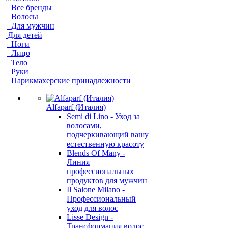
Все бренды
Волосы
Для мужчин
Для детей
Ноги
Лицо
Тело
Руки
Парикмахерские принадлежности
Alfaparf (Италия)
Semi di Lino - Уход за
волосами,
подчеркивающий вашу
естественную красоту
Blends Of Many -
Линия
профессиональных
продуктов для мужчин
Il Salone Milano -
Профессиональный
уход для волос
Lisse Design -
Трансформация волос