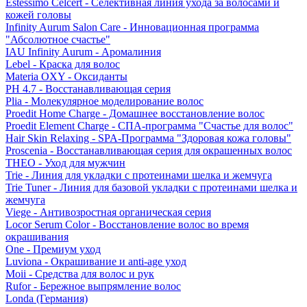
Estessimo Celcert - Селективная линия ухода за волосами и
кожей головы
Infinity Aurum Salon Care - Инновационная программа
"Абсолютное счастье"
IAU Infinity Aurum - Аромалиния
Lebel - Краска для волос
Materia OXY - Оксиданты
PH 4.7 - Восстанавливающая серия
Plia - Молекулярное моделирование волос
Proedit Home Charge - Домашнее восстановление волос
Proedit Element Charge - СПА-программа "Счастье для волос"
Hair Skin Relaxing - SPA-Программа "Здоровая кожа головы"
Proscenia - Восстанавливающая серия для окрашенных волос
THEO - Уход для мужчин
Trie - Линия для укладки с протеинами шелка и жемчуга
Trie Tuner - Линия для базовой укладки с протеинами шелка и
жемчуга
Viege - Антивозростная органическая серия
Locor Serum Color - Восстановление волос во время
окрашивания
One - Премиум уход
Luviona - Окрашивание и anti-age уход
Moii - Средства для волос и рук
Rufor - Бережное выпрямление волос
Londa (Германия)