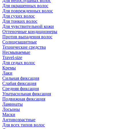
Для непослушных волос
Для окрашенных волос
Для поврежденных волос
Для сухих волос
Для тонких волос
Для чувствительной кожи
Оттеночные кондиционеры
Против выпадения волос
Солнцезащитные
Технические средства
Несмываемые
Travel-size
Для седых волос
Кремы
Лаки
Сильная фиксация
Слабая фиксация
Средняя фиксация
Ультрасильная фиксация
Подвижная фиксация
Ламинаты
Лосьоны
Маски
Антивозрастные
Для всех типов волос