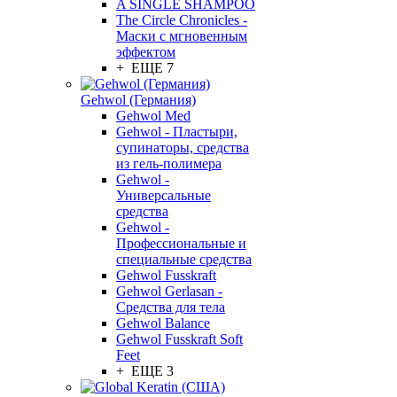
A SINGLE SHAMPOO
The Circle Chronicles -
Маски с мгновенным
эффектом
+ ЕЩЕ 7
Gehwol (Германия)
Gehwol Med
Gehwol - Пластыри,
супинаторы, средства
из гель-полимера
Gehwol -
Универсальные
средства
Gehwol -
Профессиональные и
специальные средства
Gehwol Fusskraft
Gehwol Gerlasan -
Средства для тела
Gehwol Balance
Gehwol Fusskraft Soft
Feet
+ ЕЩЕ 3