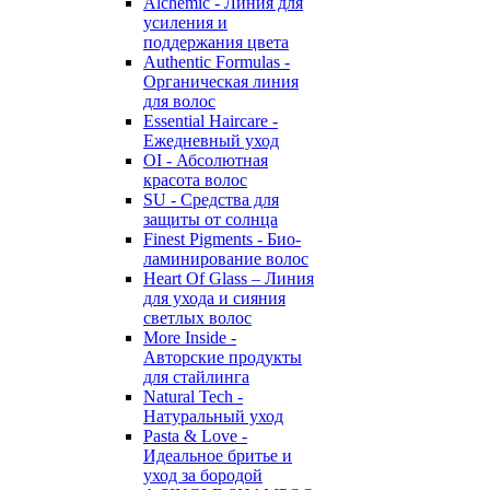
Alchemic - Линия для
усиления и
поддержания цвета
Authentic Formulas -
Органическая линия
для волос
Essential Haircare -
Eжедневный уход
OI - Абсолютная
красота волос
SU - Средства для
защиты от солнца
Finest Pigments - Био-
ламинирование волос
Heart Of Glass – Линия
для ухода и сияния
светлых волос
More Inside -
Авторские продукты
для стайлинга
Natural Tech -
Натуральный уход
Pasta & Love -
Идеальное бритье и
уход за бородой