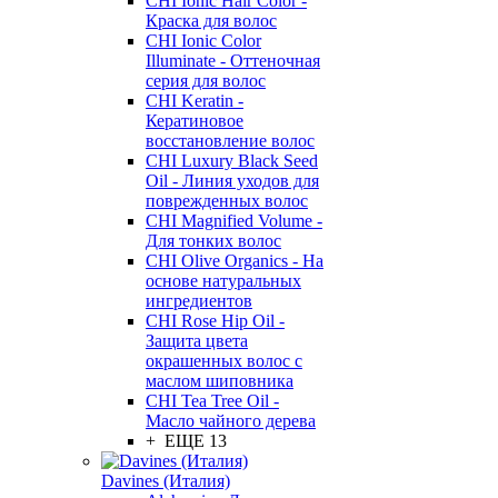
CHI Ionic Hair Color -
Краска для волос
CHI Ionic Color
Illuminate - Оттеночная
серия для волос
CHI Keratin -
Кератиновое
восстановление волос
CHI Luxury Black Seed
Oil - Линия уходов для
поврежденных волос
CHI Magnified Volume -
Для тонких волос
CHI Olive Organics - На
основе натуральных
ингредиентов
CHI Rose Hip Oil -
Защита цвета
окрашенных волос с
маслом шиповника
CHI Tea Tree Oil -
Масло чайного дерева
+ ЕЩЕ 13
Davines (Италия)