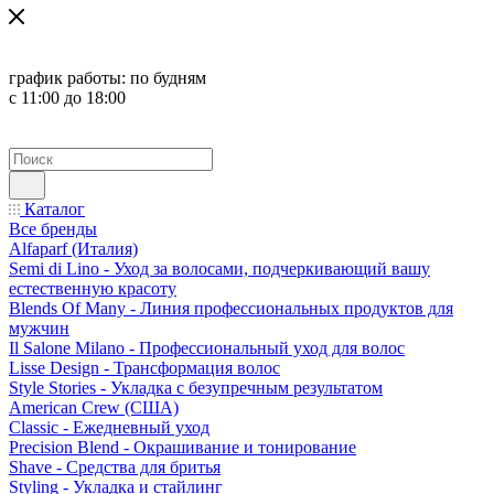
график работы:
по будням
с 11:00 до 18:00
Каталог
Все бренды
Alfaparf (Италия)
Semi di Lino - Уход за волосами, подчеркивающий вашу
естественную красоту
Blends Of Many - Линия профессиональных продуктов для
мужчин
Il Salone Milano - Профессиональный уход для волос
Lisse Design - Трансформация волос
Style Stories - Укладка с безупречным результатом
American Crew (США)
Classic - Ежедневный уход
Precision Blend - Окрашивание и тонирование
Shave - Средства для бритья
Styling - Укладка и стайлинг