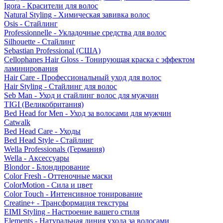
Igora - Красители для волос
Natural Styling - Химическая завивка волос
Osis - Стайлинг
Professionnelle - Укладочные средства для волос
Silhouette - Стайлинг
Sebastian Professional (США)
Cellophanes Hair Gloss - Тонирующая краска с эффектом
ламинирования
Hair Care - Профессиональный уход для волос
Hair Styling - Стайлинг для волос
Seb Man - Уход и стайлинг волос для мужчин
TIGI (Великобритания)
Bed Head for Men - Уход за волосами для мужчин
Catwalk
Bed Head Care - Уходы
Bed Head Style - Стайлинг
Wella Professionals (Германия)
Wella - Аксессуары
Blondor - Блондирование
Color Fresh - Оттеночные маски
ColorMotion - Сила и цвет
Color Touch - Интенсивное тонирование
Creatine+ - Трансформация текстуры
EIMI Styling - Настроение вашего стиля
Elements - Натуральная линия ухода за волосами