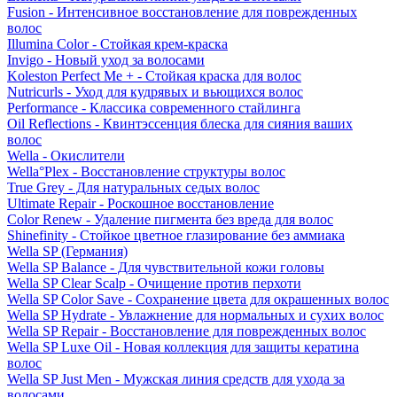
Fusion - Интенсивное восстановление для поврежденных
волос
Illumina Color - Стойкая крем-краска
Invigo - Новый уход за волосами
Koleston Perfect Me + - Стойкая краска для волос
Nutricurls - Уход для кудрявых и вьющихся волос
Performance - Классика современного стайлинга
Oil Reflections - Квинтэссенция блеска для сияния ваших
волос
Wella - Окислители
Wella°Plex - Восстановление структуры волос
True Grey - Для натуральных седых волос
Ultimate Repair - Роскошное восстановление
Color Renew - Удаление пигмента без вреда для волос
Shinefinity - Стойкое цветное глазирование без аммиака
Wella SP (Германия)
Wella SP Balance - Для чувствительной кожи головы
Wella SP Clear Scalp - Очищение против перхоти
Wella SP Color Save - Сохранение цвета для окрашенных волос
Wella SP Hydrate - Увлажнение для нормальных и сухих волос
Wella SP Repair - Восстановление для поврежденных волос
Wella SP Luxe Oil - Новая коллекция для защиты кератина
волос
Wella SP Just Men - Мужская линия средств для ухода за
волосами