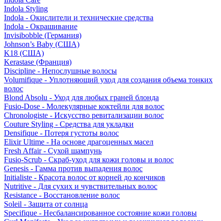
Indola Styling
Indola - Окислители и технические средства
Indola - Окрашивание
Invisibobble (Германия)
Johnson’s Baby (США)
K18 (США)
Kerastase (Франция)
Discipline - Непослушные волосы
Volumifique - Уплотняющий уход для создания объема тонких
волос
Blond Absolu - Уход для любых граней блонда
Fusio-Dose - Молекулярные коктейли для волос
Chronologiste - Искусство ревитализации волос
Couture Styling - Средства для укладки
Densifique - Потеря густоты волос
Elixir Ultime - На основе драгоценных масел
Fresh Affair - Сухой шампунь
Fusio-Scrub - Скраб-уход для кожи головы и волос
Genesis - Гамма против выпадения волос
Initialiste - Красота волос от корней до кончиков
Nutritive - Для сухих и чувствительных волос
Resistance - Восстановление волос
Soleil - Защита от солнца
Specifique - Несбалансированное состояние кожи головы