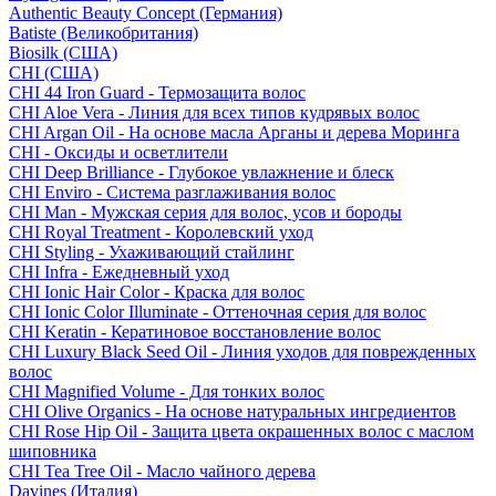
Authentic Beauty Concept (Германия)
Batiste (Великобритания)
Biosilk (США)
CHI (США)
CHI 44 Iron Guard - Термозащита волос
CHI Aloe Vera - Линия для всех типов кудрявых волос
CHI Argan Oil - На основе масла Арганы и дерева Моринга
CHI - Оксиды и осветлители
CHI Deep Brilliance - Глубокое увлажнение и блеск
CHI Enviro - Система разглаживания волос
CHI Man - Мужская серия для волос, усов и бороды
CHI Royal Treatment - Королевский уход
CHI Styling - Ухаживающий стайлинг
CHI Infra - Ежедневный уход
CHI Ionic Hair Color - Краска для волос
CHI Ionic Color Illuminate - Оттеночная серия для волос
CHI Keratin - Кератиновое восстановление волос
CHI Luxury Black Seed Oil - Линия уходов для поврежденных
волос
CHI Magnified Volume - Для тонких волос
CHI Olive Organics - На основе натуральных ингредиентов
CHI Rose Hip Oil - Защита цвета окрашенных волос с маслом
шиповника
CHI Tea Tree Oil - Масло чайного дерева
Davines (Италия)