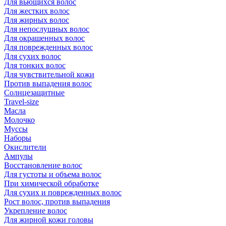
Для вьющихся волос
Для жестких волос
Для жирных волос
Для непослушных волос
Для окрашенных волос
Для поврежденных волос
Для сухих волос
Для тонких волос
Для чувствительной кожи
Против выпадения волос
Солнцезащитные
Travel-size
Масла
Молочко
Муссы
Наборы
Окислители
Ампулы
Восстановление волос
Для густоты и объема волос
При химической обработке
Для сухих и поврежденных волос
Рост волос, против выпадения
Укрепление волос
Для жирной кожи головы