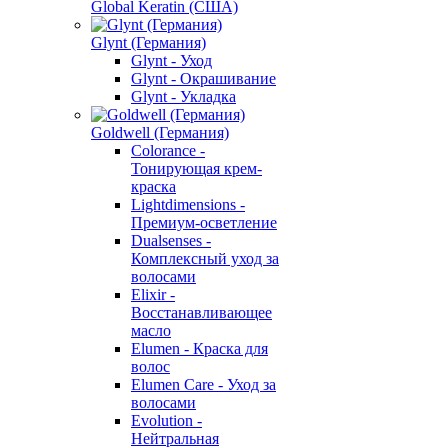
Global Keratin (США)
Glynt (Германия)
Glynt - Уход
Glynt - Окрашивание
Glynt - Укладка
Goldwell (Германия)
Colorance -
Тонирующая крем-
краска
Lightdimensions -
Премиум-осветление
Dualsenses -
Комплексный уход за
волосами
Elixir -
Восстанавливающее
масло
Elumen - Краска для
волос
Elumen Care - Уход за
волосами
Evolution -
Нейтральная