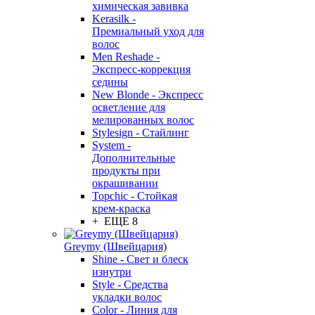
химическая завивка
Kerasilk -
Премиальный уход для
волос
Men Reshade -
Экспресс-коррекция
седины
New Blonde - Экспресс
осветление для
мелированных волос
Stylesign - Стайлинг
System -
Дополнительные
продукты при
окрашивании
Topchic - Стойкая
крем-краска
+ ЕЩЕ 8
Greymy (Швейцария)
Shine - Свет и блеск
изнутри
Style - Средства
укладки волос
Color - Линия для