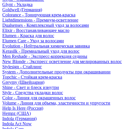
Glynt - Укладка
Goldwell (Германия)
Colorance - Тонирующая крем-краска
Lightdimensions - Премиум-осветление
Dualsenses - Комплексный уход за волосами
Elixir - Восстанавливающее масло
Elumen - Краска для волос
Elumen Care - Уход за волосами
Evolution - Нейтральная химическая завивка
Kerasilk - Премиальный уход для волос
Men Reshade - Экспресс-коррекция седины
New Blonde - Экспресс осветление для мелированных волос
Stylesign - Стайлинг
System - Дополнительные продукты при окрашивании
Topchic - Стойкая крем-краска
Greymy (Швейцария)
Shine - Свет и блеск изнутри
Style - Средства укладки волос
Color - Линия для окрашенных волос
Volume - Линия для объема, эластичности и упругости
Help Is Here (Россия)
Hempz (США)
Indola (Германия)
Indola Act Now
Indola Care