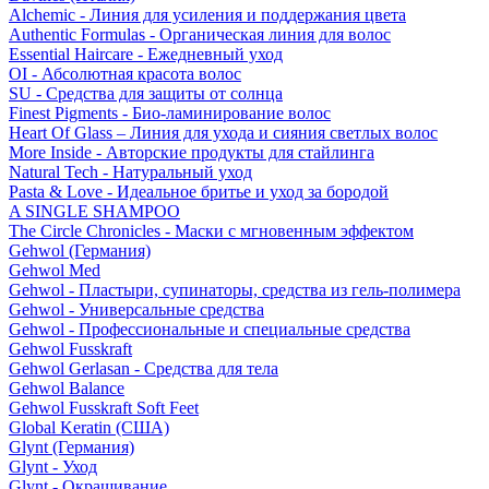
Alchemic - Линия для усиления и поддержания цвета
Authentic Formulas - Органическая линия для волос
Essential Haircare - Eжедневный уход
OI - Абсолютная красота волос
SU - Средства для защиты от солнца
Finest Pigments - Био-ламинирование волос
Heart Of Glass – Линия для ухода и сияния светлых волос
More Inside - Авторские продукты для стайлинга
Natural Tech - Натуральный уход
Pasta & Love - Идеальное бритье и уход за бородой
A SINGLE SHAMPOO
The Circle Chronicles - Маски с мгновенным эффектом
Gehwol (Германия)
Gehwol Med
Gehwol - Пластыри, супинаторы, средства из гель-полимера
Gehwol - Универсальные средства
Gehwol - Профессиональные и специальные средства
Gehwol Fusskraft
Gehwol Gerlasan - Средства для тела
Gehwol Balance
Gehwol Fusskraft Soft Feet
Global Keratin (США)
Glynt (Германия)
Glynt - Уход
Glynt - Окрашивание