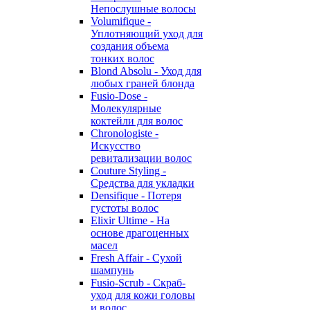
Непослушные волосы
Volumifique -
Уплотняющий уход для
создания объема
тонких волос
Blond Absolu - Уход для
любых граней блонда
Fusio-Dose -
Молекулярные
коктейли для волос
Chronologiste -
Искусство
ревитализации волос
Couture Styling -
Средства для укладки
Densifique - Потеря
густоты волос
Elixir Ultime - На
основе драгоценных
масел
Fresh Affair - Сухой
шампунь
Fusio-Scrub - Скраб-
уход для кожи головы
и волос