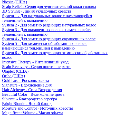
Nioxin (США)
Scalp Relief - Серия для чувствительной кожи головы
3D Styling - Линия укладочных средств
System 1 - Для натуральных волос с намечающейся
тенденцией к выпадению
System 2 - Для заметно редеющих натуральных волос
System 3 - Для окрашенных волос с намечающейся
тенденцией к выпадению
System 4 - Для заметно редеющих окрашенных волос
System 5 - Для химически обработанных волос с
намечающейся тенденцией к выпадению
System 6 - Для заметно редеющих химически обработанных
волос
Intensive Therapy - Интенсивный уход
Scalp Recovery - Серия против перхоти
Olaplex (США)
Oribe (США)
Gold Lust - Роскошь золота
Signature - Вдохновение дня
Hair Alchemy - Сила Возрождения
Beautiful Color - Великолепие цвета
Silverati - Благородство серебра
Bright Blonde - Яркий блонд
Moisture and Control - Источник красоты
Magnificent Volume - Магия объема