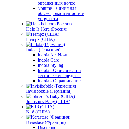
окрашенных волос
Volume - Линия для
объема, эластичности и
упругости
Help Is Here (Россия)
Hempz (США)
Indola (Германия)
Indola Act Now
Indola Care
Indola Styling
Indola - Окислители и
технические средства
Indola - Окрашивание
Invisibobble (Германия)
Johnson’s Baby (США)
K18 (США)
Kerastase (Франция)
Discipline -