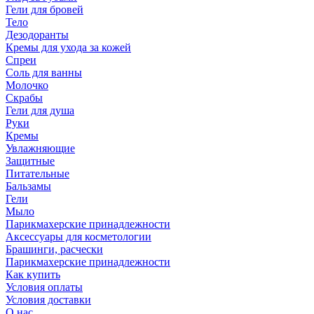
Гели для бровей
Тело
Дезодоранты
Кремы для ухода за кожей
Спреи
Соль для ванны
Молочко
Скрабы
Гели для душа
Руки
Кремы
Увлажняющие
Защитные
Питательные
Бальзамы
Гели
Мыло
Парикмахерские принадлежности
Аксессуары для косметологии
Брашинги, расчески
Парикмахерские принадлежности
Как купить
Условия оплаты
Условия доставки
О нас