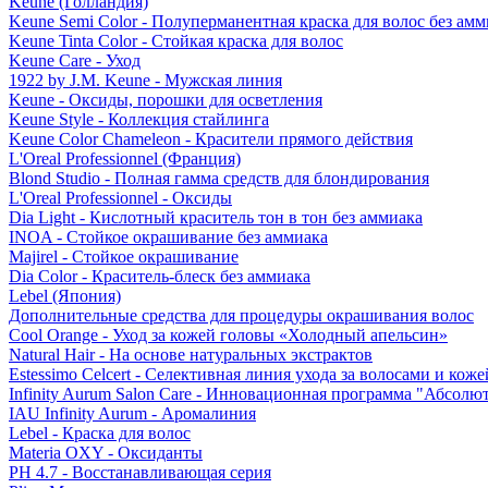
Keune (Голландия)
Keune Semi Color - Полуперманентная краска для волос без амм
Keune Tinta Color - Стойкая краска для волос
Keune Care - Уход
1922 by J.M. Keune - Мужская линия
Keune - Оксиды, порошки для осветления
Keune Style - Коллекция стайлинга
Keune Color Chameleon - Красители прямого действия
L'Oreal Professionnel (Франция)
Blond Studio - Полная гамма средств для блондирования
L'Oreal Professionnel - Оксиды
Dia Light - Кислотный краситель тон в тон без аммиака
INOA - Стойкое окрашивание без аммиака
Majirel - Стойкое окрашивание
Dia Color - Краситель-блеск без аммиака
Lebel (Япония)
Дополнительные средства для процедуры окрашивания волос
Cool Orange - Уход за кожей головы «Холодный апельсин»
Natural Hair - На основе натуральных экстрактов
Estessimo Celcert - Селективная линия ухода за волосами и кож
Infinity Aurum Salon Care - Инновационная программа "Абсолют
IAU Infinity Aurum - Аромалиния
Lebel - Краска для волос
Materia OXY - Оксиданты
PH 4.7 - Восстанавливающая серия