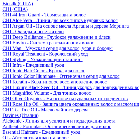
Biosilk (США)
CHI (США)
CHI 44 Iron Guard - Термозащита волос
CHI Aloe Vera - Линия для всех типов кудрявых волос
CHI Argan Oil - На основе масла Арганы и дерева Моринга
CHI - Оксиды и осветлители
CHI Deep Brilliance - Глубокое увлажнение и блеск
CHI Enviro - Система разглаживания волос
CHI Man - Мужская серия для волос, усов и бороды
CHI Royal Treatment - Королевский уход
CHI Styling - Ухаживающий стайлинг
CHI Infra - Ежедневный уход
CHI Ionic Hair Color - Краска для волос
CHI Ionic Color Illuminate - Оттеночная серия для волос
CHI Keratin - Кератиновое восстановление волос
CHI Luxury Black Seed Oil - Линия уходов для поврежденных в
CHI Magnified Volume - Для тонких волос
CHI Olive Organics - На основе натуральных ингредиентов
CHI Rose Hip Oil - Защита цвета окрашенных волос с маслом 
CHI Tea Tree Oil - Масло чайного дерева
Davines (Италия)
Alchemic - Линия для усиления и поддержания цвета
Authentic Formulas - Органическая линия для волос
Essential Haircare - Eжедневный уход
OI - Абсолютная красота волос