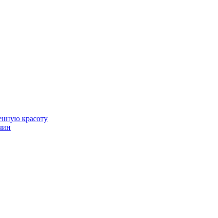
венную красоту
чин