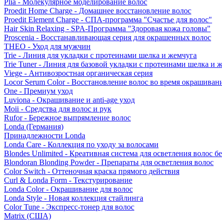
Plia - Молекулярное моделирование волос
Proedit Home Charge - Домашнее восстановление волос
Proedit Element Charge - СПА-программа "Счастье для волос"
Hair Skin Relaxing - SPA-Программа "Здоровая кожа головы"
Proscenia - Восстанавливающая серия для окрашенных волос
THEO - Уход для мужчин
Trie - Линия для укладки с протеинами шелка и жемчуга
Trie Tuner - Линия для базовой укладки с протеинами шелка и 
Viege - Антивозростная органическая серия
Locor Serum Color - Восстановление волос во время окрашиван
One - Премиум уход
Luviona - Окрашивание и anti-age уход
Moii - Средства для волос и рук
Rufor - Бережное выпрямление волос
Londa (Германия)
Принадлежности Londa
Londa Care - Коллекция по уходу за волосами
Blondes Unlimited - Креативная система для осветления волос б
Blondoran Blonding Powder - Препараты для осветления волос
Color Switch - Оттеночная краска прямого действия
Curl & Londa Form - Текстурирование
Londa Color - Окрашивание для волос
Londa Style - Новая коллекция стайлинга
Color Tune - Экспресс-тонер для волос
Matrix (США)