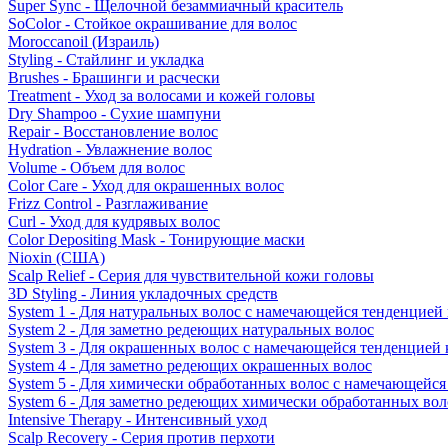
Super Sync - Щелочной безаммиачный краситель
SoColor - Стойкое окрашивание для волос
Moroccanoil (Израиль)
Styling - Стайлинг и укладка
Brushes - Брашинги и расчески
Treatment - Уход за волосами и кожей головы
Dry Shampoo - Сухие шампуни
Repair - Восстановление волос
Hydration - Увлажнение волос
Volume - Объем для волос
Color Care - Уход для окрашенных волос
Frizz Control - Разглаживание
Curl - Уход для кудрявых волос
Color Depositing Mask - Тонирующие маски
Nioxin (США)
Scalp Relief - Серия для чувствительной кожи головы
3D Styling - Линия укладочных средств
System 1 - Для натуральных волос с намечающейся тенденцией
System 2 - Для заметно редеющих натуральных волос
System 3 - Для окрашенных волос с намечающейся тенденцией
System 4 - Для заметно редеющих окрашенных волос
System 5 - Для химически обработанных волос с намечающейс
System 6 - Для заметно редеющих химически обработанных вол
Intensive Therapy - Интенсивный уход
Scalp Recovery - Серия против перхоти