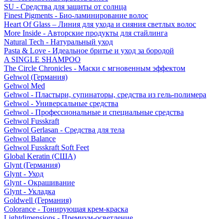
SU - Средства для защиты от солнца
Finest Pigments - Био-ламинирование волос
Heart Of Glass – Линия для ухода и сияния светлых волос
More Inside - Авторские продукты для стайлинга
Natural Tech - Натуральный уход
Pasta & Love - Идеальное бритье и уход за бородой
A SINGLE SHAMPOO
The Circle Chronicles - Маски с мгновенным эффектом
Gehwol (Германия)
Gehwol Med
Gehwol - Пластыри, супинаторы, средства из гель-полимера
Gehwol - Универсальные средства
Gehwol - Профессиональные и специальные средства
Gehwol Fusskraft
Gehwol Gerlasan - Средства для тела
Gehwol Balance
Gehwol Fusskraft Soft Feet
Global Keratin (США)
Glynt (Германия)
Glynt - Уход
Glynt - Окрашивание
Glynt - Укладка
Goldwell (Германия)
Colorance - Тонирующая крем-краска
Lightdimensions - Премиум-осветление