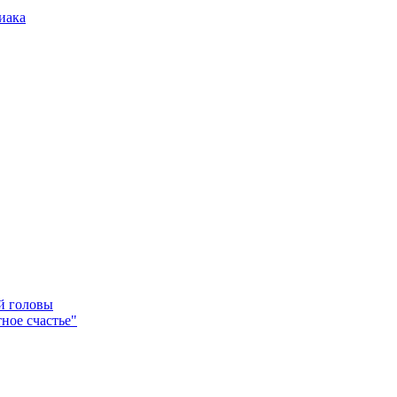
иака
ей головы
ное счастье"