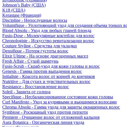
Johnson’s Baby (США)
K18 (США)
Kerastase (Франция)
Discipline - Непослушные волосы
Volumifique - Уплотняющий уход для создания объема тонких в
Blond Absolu - Уход для любых граней блонда
Fusio-Dose - Молекулярные коктейли для волос
Chronologiste - Искусство ревитализации волос
Couture Styling - Средства для укладки
Densifique - Потеря густоты волос
Elixir Ultime - На основе драгоценных масел
Fresh Affair - Сухой шампунь
Fusio-Scrub - Скраб-уход для кожи головы и волос
Genesis - Гамма против выпадения волос
Initialiste - Красота волос от корней до кончиков
Nutritive - Для сухих и чувствительных волос
Resistance - Восстановление волос
Soleil - Защита от солнца
Specifique - Несбалансированное состояние кожи головы
Curl Manifesto - Уход за кудрявыми и вьющимися волосами
Chroma Absolu - Гамма ухода для защиты окрашенных волос
Symbiose - Роскошный уход против перхоти
Premiere - Очищение волос от отложений кальция
Aura Botanica - Органическая линия ухода