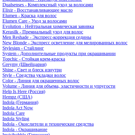
Dualsenses - Комплексный уход за волосами
Elixir - Восстанавливающее масло
Elumen - Краска для волос
Elumen Care - Уход за волосами
Evolution - Нейтральная химическая завивка
Kerasilk - Премиальный уход для волос
Men Reshade - Экспресс-коррекция седины
New Blonde - Экспресс осветление для мелированных волос
Stylesign - Стайлинг
System - Дополнительные продукты при окрашивании
Topchic - Стойкая крем-краска
Greymy (Швейцария)
Shine - Свет и блеск изнутри
Style - Средства укладки волос
Color - Линия для окрашенных волос
Volume - Линия для объема, эластичности и упругости
Help Is Here (Россия)
Hempz (США)
Indola (Германия)
Indola Act Now
Indola Care
Indola Styling
Indola - Окислители и технические средства
Indola - Окрашивание
Invisibobble (Германия)