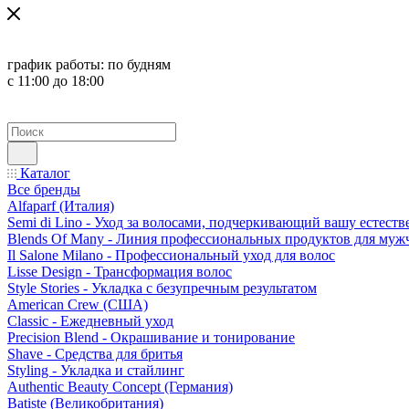
график работы:
по будням
с 11:00 до 18:00
Каталог
Все бренды
Alfaparf (Италия)
Semi di Lino - Уход за волосами, подчеркивающий вашу естест
Blends Of Many - Линия профессиональных продуктов для муж
Il Salone Milano - Профессиональный уход для волос
Lisse Design - Трансформация волос
Style Stories - Укладка с безупречным результатом
American Crew (США)
Classic - Ежедневный уход
Precision Blend - Окрашивание и тонирование
Shave - Средства для бритья
Styling - Укладка и стайлинг
Authentic Beauty Concept (Германия)
Batiste (Великобритания)