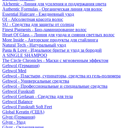
Alchemic - Линия для усиления и поддержания цвета
Authentic Formulas - Органическая линия для волос
Essential Haircare - Eжедневный уход
OI - Абсолютная красота волос
SU - Средства для защиты от солнца
Finest Pigments - Био-ламинирование волос
Heart Of Glass – Линия для ухода и сияния светлых волос
More Inside - Авторские продукты для стайлинга
Natural Tech - Натуральный уход
Pasta & Love - Идеальное бритье и уход за бородой
A SINGLE SHAMPOO
The Circle Chronicles - Маски с мгновенным эффектом
Gehwol (Германия)
Gehwol Med
Gehwol - Пластыри, супинаторы, средства из гель-полимера
Gehwol - Универсальные средства
Gehwol - Профессиональные и специальные средства
Gehwol Fusskraft
Gehwol Gerlasan - Средства для тела
Gehwol Balance
Gehwol Fusskraft Soft Feet
Global Keratin (США)
Glynt (Германия)
Glynt - Уход
Glynt - Окрашивание