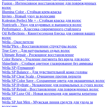
Fusion - Интенсивное восстановление для поврежденных
волос
Illumina Color - Стойкая крем-краска
Invigo - Новый уход за волосами
Koleston Perfect Me + - Стойкая краска для волос
Nutricurls - Уход для кудрявых и вьющихся волос
Performance - Классика современного стайлинга
Oil Reflections - Квинтэссенция блеска для сияния ваших
волос
Wella - Окислители
Wella°Plex - Восстановление структуры волос
True Grey - Для натуральных седых волос
Ultimate Repair - Роскошное восстановление
Color Renew - Удаление пигмента без вреда для волос
Shinefinity - Стойкое цветное глазирование без аммиака
Wella SP (Германия)
Wella SP Balance - Для чувствительной кожи головы
Wella SP Clear Scalp - Очищение против перхоти
Wella SP Color Save - Сохранение цвета для окрашенных волос
Wella SP Hydrate - Увлажнение для нормальных и сухих волос
Wella SP Repair - Восстановление для поврежденных волос
Wella SP Luxe Oil - Новая коллекция для защиты кератина
волос
Wella SP Just Men - Мужская линия средств для ухода за
волосами