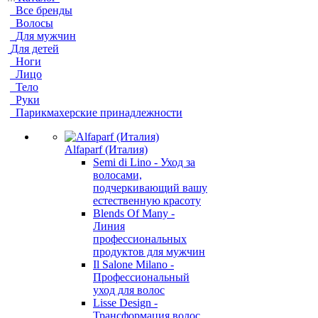
Все бренды
Волосы
Для мужчин
Для детей
Ноги
Лицо
Тело
Руки
Парикмахерские принадлежности
Alfaparf (Италия)
Semi di Lino - Уход за
волосами,
подчеркивающий вашу
естественную красоту
Blends Of Many -
Линия
профессиональных
продуктов для мужчин
Il Salone Milano -
Профессиональный
уход для волос
Lisse Design -
Трансформация волос