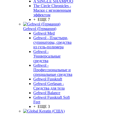
A SINGLE SHAMPOO
The Circle Chronicles -
Маски с мгновенным
эффектом
+ ЕЩЕ 7
Gehwol (Германия)
Gehwol Med
Gehwol - Пластыри,
супинаторы, средства
из гель-полимера
Gehwol -
Универсальные
средства
Gehwol -
Профессиональные и
специальные средства
Gehwol Fusskraft
Gehwol Gerlasan -
Средства для тела
Gehwol Balance
Gehwol Fusskraft Soft
Feet
+ ЕЩЕ 3