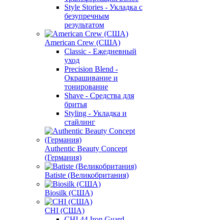
Style Stories - Укладка с
безупречным
результатом
American Crew (США)
Classic - Ежедневный
уход
Precision Blend -
Окрашивание и
тонирование
Shave - Средства для
бритья
Styling - Укладка и
стайлинг
Authentic Beauty Concept
(Германия)
Batiste (Великобритания)
Biosilk (США)
CHI (США)
CHI 44 Iron Guard -