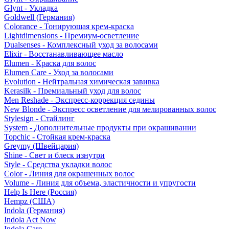
Glynt - Укладка
Goldwell (Германия)
Colorance - Тонирующая крем-краска
Lightdimensions - Премиум-осветление
Dualsenses - Комплексный уход за волосами
Elixir - Восстанавливающее масло
Elumen - Краска для волос
Elumen Care - Уход за волосами
Evolution - Нейтральная химическая завивка
Kerasilk - Премиальный уход для волос
Men Reshade - Экспресс-коррекция седины
New Blonde - Экспресс осветление для мелированных волос
Stylesign - Стайлинг
System - Дополнительные продукты при окрашивании
Topchic - Стойкая крем-краска
Greymy (Швейцария)
Shine - Свет и блеск изнутри
Style - Средства укладки волос
Color - Линия для окрашенных волос
Volume - Линия для объема, эластичности и упругости
Help Is Here (Россия)
Hempz (США)
Indola (Германия)
Indola Act Now
Indola Care