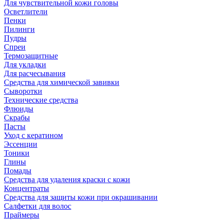
Для чувствительной кожи головы
Осветлители
Пенки
Пилинги
Пудры
Спреи
Термозащитные
Для укладки
Для расчесывания
Средства для химической завивки
Сыворотки
Технические средства
Флюиды
Скрабы
Пасты
Уход с кератином
Эссенции
Тоники
Глины
Помады
Средства для удаления краски с кожи
Концентраты
Средства для защиты кожи при окрашивании
Салфетки для волос
Праймеры