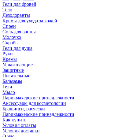
Гели для бровей
Тело
Дезодоранты
Кремы для ухода за кожей
Спреи
Соль для ванны
Молочко
Скрабы
Гели для душа
Руки
Кремы
Увлажняющие
Защитные
Питательные
Бальзамы
Гели
Мыло
Парикмахерские принадлежности
Аксессуары для косметологии
Брашинги, расчески
Парикмахерские принадлежности
Как купить
Условия оплаты
Условия доставки
О нас