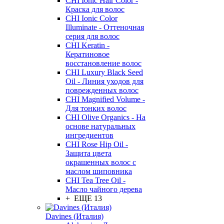
CHI Ionic Hair Color -
Краска для волос
CHI Ionic Color
Illuminate - Оттеночная
серия для волос
CHI Keratin -
Кератиновое
восстановление волос
CHI Luxury Black Seed
Oil - Линия уходов для
поврежденных волос
CHI Magnified Volume -
Для тонких волос
CHI Olive Organics - На
основе натуральных
ингредиентов
CHI Rose Hip Oil -
Защита цвета
окрашенных волос с
маслом шиповника
CHI Tea Tree Oil -
Масло чайного дерева
+ ЕЩЕ 13
Davines (Италия)