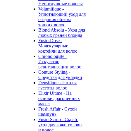
Непослушные волосы
Volumifique -
Уплотняющий уход для
создания объема
тонких волос
Blond Absolu - Уход для
любых граней блонда
Fusio-Dose -
Молекулярные
коктейли для волос
Chronologiste -
Искусство
ревитализации волос
Couture Styling -
Средства для укладки
Densifique - Потеря
густоты волос
Elixir Ultime - На
основе драгоценных
масел
Fresh Affair - Сухой
шампунь
Fusio-Scrub - Скраб-
уход для кожи головы
и волос