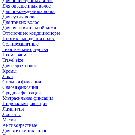
Для непослушных волос
Для окрашенных волос
Для поврежденных волос
Для сухих волос
Для тонких волос
Для чувствительной кожи
Оттеночные кондиционеры
Против выпадения волос
Солнцезащитные
Технические средства
Несмываемые
Travel-size
Для седых волос
Кремы
Лаки
Сильная фиксация
Слабая фиксация
Средняя фиксация
Ультрасильная фиксация
Подвижная фиксация
Ламинаты
Лосьоны
Маски
Антивозрастные
Для всех типов волос