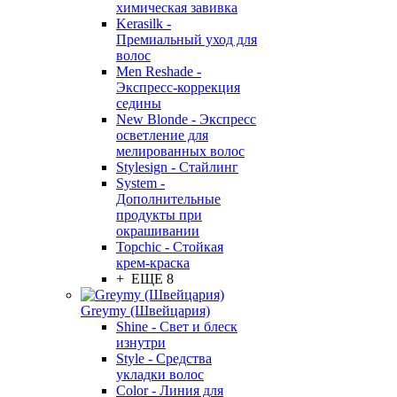
химическая завивка
Kerasilk -
Премиальный уход для
волос
Men Reshade -
Экспресс-коррекция
седины
New Blonde - Экспресс
осветление для
мелированных волос
Stylesign - Стайлинг
System -
Дополнительные
продукты при
окрашивании
Topchic - Стойкая
крем-краска
+ ЕЩЕ 8
Greymy (Швейцария)
Shine - Свет и блеск
изнутри
Style - Средства
укладки волос
Color - Линия для