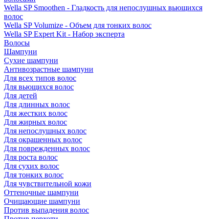
Wella SP Smoothen - Гладкость для непослушных вьющихся
волос
Wella SP Volumize - Объем для тонких волос
Wella SP Expert Kit - Набор эксперта
Волосы
Шампуни
Сухие шампуни
Антивозрастные шампуни
Для всех типов волос
Для вьющихся волос
Для детей
Для длинных волос
Для жестких волос
Для жирных волос
Для непослушных волос
Для окрашенных волос
Для поврежденных волос
Для роста волос
Для сухих волос
Для тонких волос
Для чувствительной кожи
Оттеночные шампуни
Очищающие шампуни
Против выпадения волос
Против перхоти