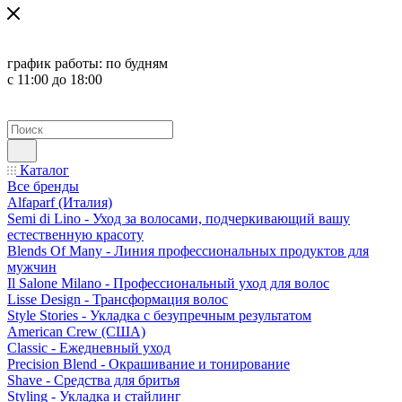
график работы:
по будням
с 11:00 до 18:00
Каталог
Все бренды
Alfaparf (Италия)
Semi di Lino - Уход за волосами, подчеркивающий вашу
естественную красоту
Blends Of Many - Линия профессиональных продуктов для
мужчин
Il Salone Milano - Профессиональный уход для волос
Lisse Design - Трансформация волос
Style Stories - Укладка с безупречным результатом
American Crew (США)
Classic - Ежедневный уход
Precision Blend - Окрашивание и тонирование
Shave - Средства для бритья
Styling - Укладка и стайлинг