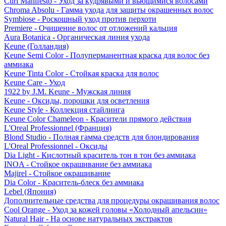
Curl Manifesto - Уход за кудрявыми и вьющимися волосами
Chroma Absolu - Гамма ухода для защиты окрашенных волос
Symbiose - Роскошный уход против перхоти
Premiere - Очищение волос от отложений кальция
Aura Botanica - Органическая линия ухода
Keune (Голландия)
Keune Semi Color - Полуперманентная краска для волос без
аммиака
Keune Tinta Color - Стойкая краска для волос
Keune Care - Уход
1922 by J.M. Keune - Мужская линия
Keune - Оксиды, порошки для осветления
Keune Style - Коллекция стайлинга
Keune Color Chameleon - Красители прямого действия
L'Oreal Professionnel (Франция)
Blond Studio - Полная гамма средств для блондирования
L'Oreal Professionnel - Оксиды
Dia Light - Кислотный краситель тон в тон без аммиака
INOA - Стойкое окрашивание без аммиака
Majirel - Стойкое окрашивание
Dia Color - Краситель-блеск без аммиака
Lebel (Япония)
Дополнительные средства для процедуры окрашивания волос
Cool Orange - Уход за кожей головы «Холодный апельсин»
Natural Hair - На основе натуральных экстрактов