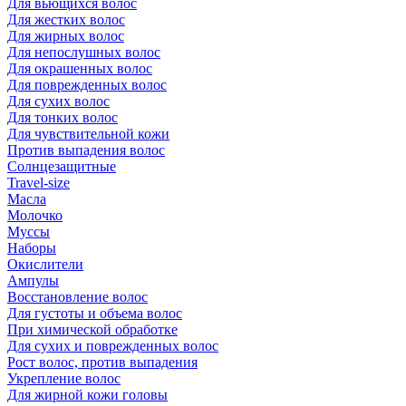
Для вьющихся волос
Для жестких волос
Для жирных волос
Для непослушных волос
Для окрашенных волос
Для поврежденных волос
Для сухих волос
Для тонких волос
Для чувствительной кожи
Против выпадения волос
Солнцезащитные
Travel-size
Масла
Молочко
Муссы
Наборы
Окислители
Ампулы
Восстановление волос
Для густоты и объема волос
При химической обработке
Для сухих и поврежденных волос
Рост волос, против выпадения
Укрепление волос
Для жирной кожи головы