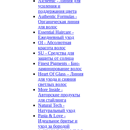
Alchemic - Линия для
усиления и
поддержания цвета
Authentic Formulas -
Органическая линия
для волос
Essential Haircare -
Eжедневный уход
OI - Абсолютная
красота волос
SU - Средства для
защиты от солнца
Finest Pigments - Био-
ламинирование волос
Heart Of Glass – Линия
для ухода и сияния
светлых волос
More Inside -
Авторские продукты
для стайлинга
Natural Tech -
Натуральный уход
Pasta & Love -
Идеальное бритье и
уход за бородой