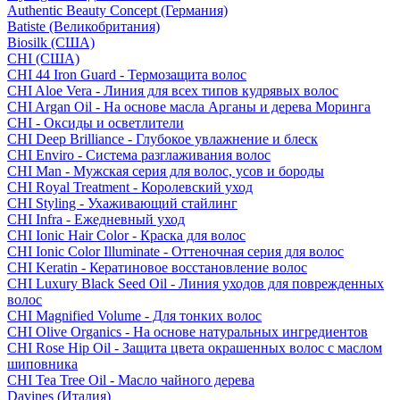
Authentic Beauty Concept (Германия)
Batiste (Великобритания)
Biosilk (США)
CHI (США)
CHI 44 Iron Guard - Термозащита волос
CHI Aloe Vera - Линия для всех типов кудрявых волос
CHI Argan Oil - На основе масла Арганы и дерева Моринга
CHI - Оксиды и осветлители
CHI Deep Brilliance - Глубокое увлажнение и блеск
CHI Enviro - Система разглаживания волос
CHI Man - Мужская серия для волос, усов и бороды
CHI Royal Treatment - Королевский уход
CHI Styling - Ухаживающий стайлинг
CHI Infra - Ежедневный уход
CHI Ionic Hair Color - Краска для волос
CHI Ionic Color Illuminate - Оттеночная серия для волос
CHI Keratin - Кератиновое восстановление волос
CHI Luxury Black Seed Oil - Линия уходов для поврежденных
волос
CHI Magnified Volume - Для тонких волос
CHI Olive Organics - На основе натуральных ингредиентов
CHI Rose Hip Oil - Защита цвета окрашенных волос с маслом
шиповника
CHI Tea Tree Oil - Масло чайного дерева
Davines (Италия)