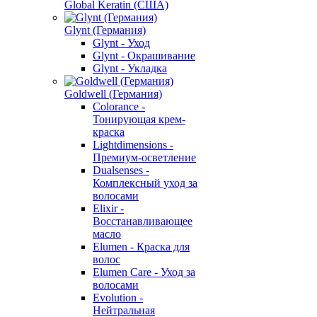
Global Keratin (США)
Glynt (Германия)
Glynt - Уход
Glynt - Окрашивание
Glynt - Укладка
Goldwell (Германия)
Colorance -
Тонирующая крем-
краска
Lightdimensions -
Премиум-осветление
Dualsenses -
Комплексный уход за
волосами
Elixir -
Восстанавливающее
масло
Elumen - Краска для
волос
Elumen Care - Уход за
волосами
Evolution -
Нейтральная