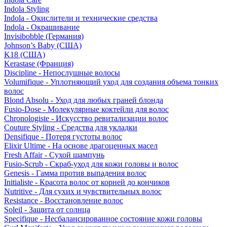
Indola Styling
Indola - Окислители и технические средства
Indola - Окрашивание
Invisibobble (Германия)
Johnson’s Baby (США)
K18 (США)
Kerastase (Франция)
Discipline - Непослушные волосы
Volumifique - Уплотняющий уход для создания объема тонких
волос
Blond Absolu - Уход для любых граней блонда
Fusio-Dose - Молекулярные коктейли для волос
Chronologiste - Искусство ревитализации волос
Couture Styling - Средства для укладки
Densifique - Потеря густоты волос
Elixir Ultime - На основе драгоценных масел
Fresh Affair - Сухой шампунь
Fusio-Scrub - Скраб-уход для кожи головы и волос
Genesis - Гамма против выпадения волос
Initialiste - Красота волос от корней до кончиков
Nutritive - Для сухих и чувствительных волос
Resistance - Восстановление волос
Soleil - Защита от солнца
Specifique - Несбалансированное состояние кожи головы