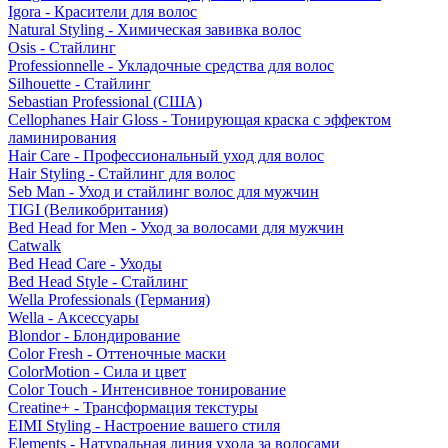
Igora - Красители для волос
Natural Styling - Химическая завивка волос
Osis - Стайлинг
Professionnelle - Укладочные средства для волос
Silhouette - Стайлинг
Sebastian Professional (США)
Cellophanes Hair Gloss - Тонирующая краска с эффектом
ламинирования
Hair Care - Профессиональный уход для волос
Hair Styling - Стайлинг для волос
Seb Man - Уход и стайлинг волос для мужчин
TIGI (Великобритания)
Bed Head for Men - Уход за волосами для мужчин
Catwalk
Bed Head Care - Уходы
Bed Head Style - Стайлинг
Wella Professionals (Германия)
Wella - Аксессуары
Blondor - Блондирование
Color Fresh - Оттеночные маски
ColorMotion - Сила и цвет
Color Touch - Интенсивное тонирование
Creatine+ - Трансформация текстуры
EIMI Styling - Настроение вашего стиля
Elements - Натуральная линия ухода за волосами