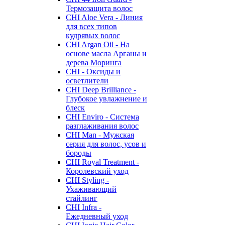
Термозащита волос
CHI Aloe Vera - Линия
для всех типов
кудрявых волос
CHI Argan Oil - На
основе масла Арганы и
дерева Моринга
CHI - Оксиды и
осветлители
CHI Deep Brilliance -
Глубокое увлажнение и
блеск
CHI Enviro - Система
разглаживания волос
CHI Man - Мужская
серия для волос, усов и
бороды
CHI Royal Treatment -
Королевский уход
CHI Styling -
Ухаживающий
стайлинг
CHI Infra -
Ежедневный уход