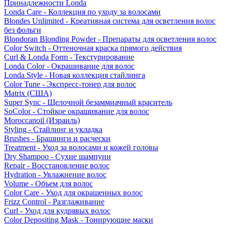
Принадлежности Londa
Londa Care - Коллекция по уходу за волосами
Blondes Unlimited - Креативная система для осветления волос
без фольги
Blondoran Blonding Powder - Препараты для осветления волос
Color Switch - Оттеночная краска прямого действия
Curl & Londa Form - Текстурирование
Londa Color - Окрашивание для волос
Londa Style - Новая коллекция стайлинга
Color Tune - Экспресс-тонер для волос
Matrix (США)
Super Sync - Щелочной безаммиачный краситель
SoColor - Стойкое окрашивание для волос
Moroccanoil (Израиль)
Styling - Стайлинг и укладка
Brushes - Брашинги и расчески
Treatment - Уход за волосами и кожей головы
Dry Shampoo - Сухие шампуни
Repair - Восстановление волос
Hydration - Увлажнение волос
Volume - Объем для волос
Color Care - Уход для окрашенных волос
Frizz Control - Разглаживание
Curl - Уход для кудрявых волос
Color Depositing Mask - Тонирующие маски