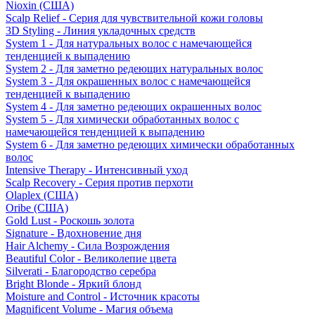
Nioxin (США)
Scalp Relief - Серия для чувствительной кожи головы
3D Styling - Линия укладочных средств
System 1 - Для натуральных волос с намечающейся
тенденцией к выпадению
System 2 - Для заметно редеющих натуральных волос
System 3 - Для окрашенных волос с намечающейся
тенденцией к выпадению
System 4 - Для заметно редеющих окрашенных волос
System 5 - Для химически обработанных волос с
намечающейся тенденцией к выпадению
System 6 - Для заметно редеющих химически обработанных
волос
Intensive Therapy - Интенсивный уход
Scalp Recovery - Серия против перхоти
Olaplex (США)
Oribe (США)
Gold Lust - Роскошь золота
Signature - Вдохновение дня
Hair Alchemy - Сила Возрождения
Beautiful Color - Великолепие цвета
Silverati - Благородство серебра
Bright Blonde - Яркий блонд
Moisture and Control - Источник красоты
Magnificent Volume - Магия объема