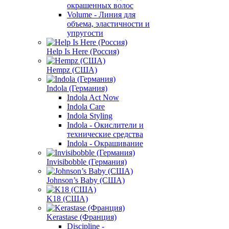
окрашенных волос
Volume - Линия для
объема, эластичности и
упругости
Help Is Here (Россия)
Hempz (США)
Indola (Германия)
Indola Act Now
Indola Care
Indola Styling
Indola - Окислители и
технические средства
Indola - Окрашивание
Invisibobble (Германия)
Johnson’s Baby (США)
K18 (США)
Kerastase (Франция)
Discipline -