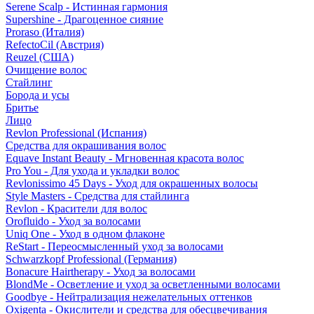
Serene Scalp - Истинная гармония
Supershine - Драгоценное сияние
Proraso (Италия)
RefectoCil (Австрия)
Reuzel (США)
Очищение волос
Стайлинг
Борода и усы
Бритье
Лицо
Revlon Professional (Испания)
Средства для окрашивания волос
Equave Instant Beauty - Мгновенная красота волос
Pro You - Для ухода и укладки волос
Revlonissimo 45 Days - Уход для окрашенных волосы
Style Masters - Средства для стайлинга
Revlon - Красители для волос
Orofluido - Уход за волосами
Uniq One - Уход в одном флаконе
ReStart - Переосмысленный уход за волосами
Schwarzkopf Professional (Германия)
Bonacure Hairtherapy - Уход за волосами
BlondMe - Осветление и уход за осветленными волосами
Goodbye - Нейтрализация нежелательных оттенков
Oxigenta - Окислители и средства для обесцвечивания