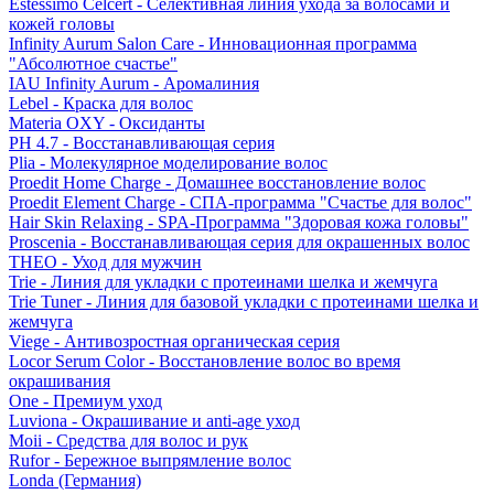
Estessimo Celcert - Селективная линия ухода за волосами и
кожей головы
Infinity Aurum Salon Care - Инновационная программа
"Абсолютное счастье"
IAU Infinity Aurum - Аромалиния
Lebel - Краска для волос
Materia OXY - Оксиданты
PH 4.7 - Восстанавливающая серия
Plia - Молекулярное моделирование волос
Proedit Home Charge - Домашнее восстановление волос
Proedit Element Charge - СПА-программа "Счастье для волос"
Hair Skin Relaxing - SPA-Программа "Здоровая кожа головы"
Proscenia - Восстанавливающая серия для окрашенных волос
THEO - Уход для мужчин
Trie - Линия для укладки с протеинами шелка и жемчуга
Trie Tuner - Линия для базовой укладки с протеинами шелка и
жемчуга
Viege - Антивозростная органическая серия
Locor Serum Color - Восстановление волос во время
окрашивания
One - Премиум уход
Luviona - Окрашивание и anti-age уход
Moii - Средства для волос и рук
Rufor - Бережное выпрямление волос
Londa (Германия)