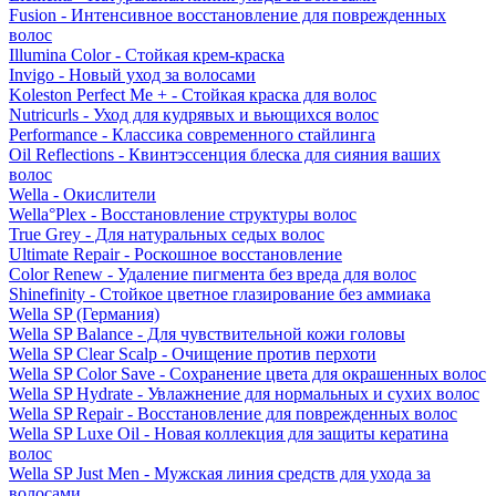
Fusion - Интенсивное восстановление для поврежденных
волос
Illumina Color - Стойкая крем-краска
Invigo - Новый уход за волосами
Koleston Perfect Me + - Стойкая краска для волос
Nutricurls - Уход для кудрявых и вьющихся волос
Performance - Классика современного стайлинга
Oil Reflections - Квинтэссенция блеска для сияния ваших
волос
Wella - Окислители
Wella°Plex - Восстановление структуры волос
True Grey - Для натуральных седых волос
Ultimate Repair - Роскошное восстановление
Color Renew - Удаление пигмента без вреда для волос
Shinefinity - Стойкое цветное глазирование без аммиака
Wella SP (Германия)
Wella SP Balance - Для чувствительной кожи головы
Wella SP Clear Scalp - Очищение против перхоти
Wella SP Color Save - Сохранение цвета для окрашенных волос
Wella SP Hydrate - Увлажнение для нормальных и сухих волос
Wella SP Repair - Восстановление для поврежденных волос
Wella SP Luxe Oil - Новая коллекция для защиты кератина
волос
Wella SP Just Men - Мужская линия средств для ухода за
волосами