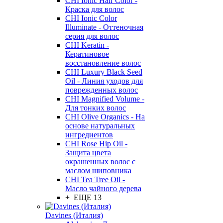
CHI Ionic Hair Color -
Краска для волос
CHI Ionic Color
Illuminate - Оттеночная
серия для волос
CHI Keratin -
Кератиновое
восстановление волос
CHI Luxury Black Seed
Oil - Линия уходов для
поврежденных волос
CHI Magnified Volume -
Для тонких волос
CHI Olive Organics - На
основе натуральных
ингредиентов
CHI Rose Hip Oil -
Защита цвета
окрашенных волос с
маслом шиповника
CHI Tea Tree Oil -
Масло чайного дерева
+ ЕЩЕ 13
Davines (Италия)