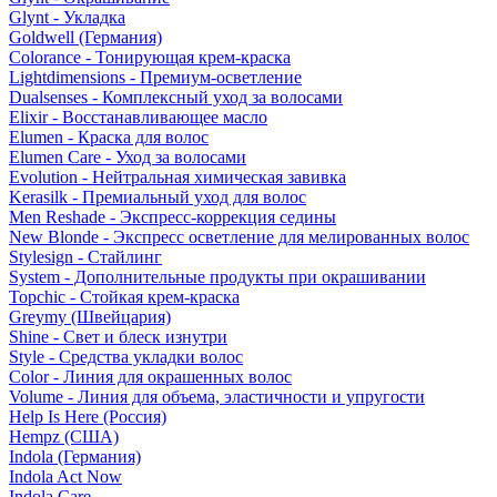
Glynt - Укладка
Goldwell (Германия)
Colorance - Тонирующая крем-краска
Lightdimensions - Премиум-осветление
Dualsenses - Комплексный уход за волосами
Elixir - Восстанавливающее масло
Elumen - Краска для волос
Elumen Care - Уход за волосами
Evolution - Нейтральная химическая завивка
Kerasilk - Премиальный уход для волос
Men Reshade - Экспресс-коррекция седины
New Blonde - Экспресс осветление для мелированных волос
Stylesign - Стайлинг
System - Дополнительные продукты при окрашивании
Topchic - Стойкая крем-краска
Greymy (Швейцария)
Shine - Свет и блеск изнутри
Style - Средства укладки волос
Color - Линия для окрашенных волос
Volume - Линия для объема, эластичности и упругости
Help Is Here (Россия)
Hempz (США)
Indola (Германия)
Indola Act Now
Indola Care