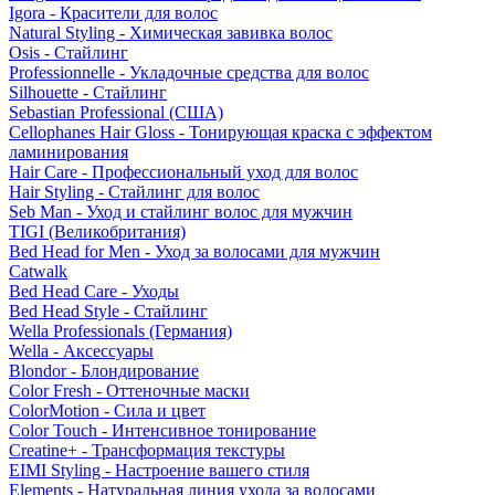
Igora - Красители для волос
Natural Styling - Химическая завивка волос
Osis - Стайлинг
Professionnelle - Укладочные средства для волос
Silhouette - Стайлинг
Sebastian Professional (США)
Cellophanes Hair Gloss - Тонирующая краска с эффектом
ламинирования
Hair Care - Профессиональный уход для волос
Hair Styling - Стайлинг для волос
Seb Man - Уход и стайлинг волос для мужчин
TIGI (Великобритания)
Bed Head for Men - Уход за волосами для мужчин
Catwalk
Bed Head Care - Уходы
Bed Head Style - Стайлинг
Wella Professionals (Германия)
Wella - Аксессуары
Blondor - Блондирование
Color Fresh - Оттеночные маски
ColorMotion - Сила и цвет
Color Touch - Интенсивное тонирование
Creatine+ - Трансформация текстуры
EIMI Styling - Настроение вашего стиля
Elements - Натуральная линия ухода за волосами