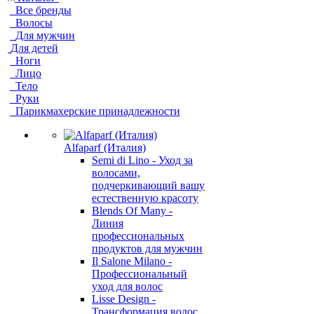
Все бренды
Волосы
Для мужчин
Для детей
Ноги
Лицо
Тело
Руки
Парикмахерские принадлежности
Alfaparf (Италия)
Semi di Lino - Уход за
волосами,
подчеркивающий вашу
естественную красоту
Blends Of Many -
Линия
профессиональных
продуктов для мужчин
Il Salone Milano -
Профессиональный
уход для волос
Lisse Design -
Трансформация волос