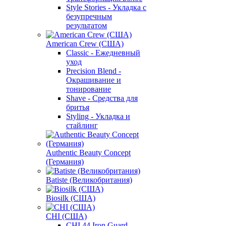
Style Stories - Укладка с
безупречным
результатом
American Crew (США)
Classic - Ежедневный
уход
Precision Blend -
Окрашивание и
тонирование
Shave - Средства для
бритья
Styling - Укладка и
стайлинг
Authentic Beauty Concept
(Германия)
Batiste (Великобритания)
Biosilk (США)
CHI (США)
CHI 44 Iron Guard -