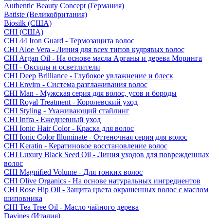
Authentic Beauty Concept (Германия)
Batiste (Великобритания)
Biosilk (США)
CHI (США)
CHI 44 Iron Guard - Термозащита волос
CHI Aloe Vera - Линия для всех типов кудрявых волос
CHI Argan Oil - На основе масла Арганы и дерева Моринга
CHI - Оксиды и осветлители
CHI Deep Brilliance - Глубокое увлажнение и блеск
CHI Enviro - Система разглаживания волос
CHI Man - Мужская серия для волос, усов и бороды
CHI Royal Treatment - Королевский уход
CHI Styling - Ухаживающий стайлинг
CHI Infra - Ежедневный уход
CHI Ionic Hair Color - Краска для волос
CHI Ionic Color Illuminate - Оттеночная серия для волос
CHI Keratin - Кератиновое восстановление волос
CHI Luxury Black Seed Oil - Линия уходов для поврежденных
волос
CHI Magnified Volume - Для тонких волос
CHI Olive Organics - На основе натуральных ингредиентов
CHI Rose Hip Oil - Защита цвета окрашенных волос с маслом
шиповника
CHI Tea Tree Oil - Масло чайного дерева
Davines (Италия)