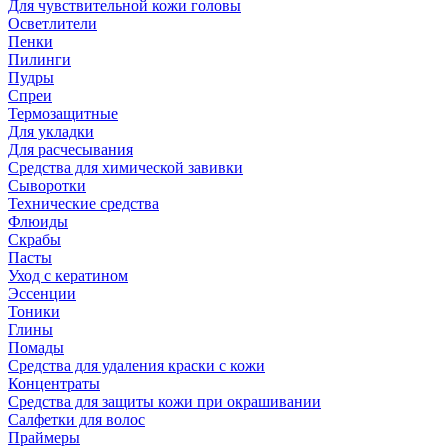
Для чувствительной кожи головы
Осветлители
Пенки
Пилинги
Пудры
Спреи
Термозащитные
Для укладки
Для расчесывания
Средства для химической завивки
Сыворотки
Технические средства
Флюиды
Скрабы
Пасты
Уход с кератином
Эссенции
Тоники
Глины
Помады
Средства для удаления краски с кожи
Концентраты
Средства для защиты кожи при окрашивании
Салфетки для волос
Праймеры