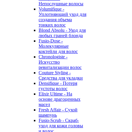
Непослушные волосы
Volumifique -
Уплотняющий уход для
создания объема
тонких волос
Blond Absolu - Уход для
любых граней блонда
Fusio-Dose -
Молекулярные
коктейли для волос
Chronologiste -
Искусство
ревитализации волос
Couture Styling -
Средства для укладки
Densifique - Потеря
густоты волос
Elixir Ultime - На
основе драгоценных
масел
Fresh Affair - Сухой
шампунь
Fusio-Scrub - Скраб-
уход для кожи головы
и волос