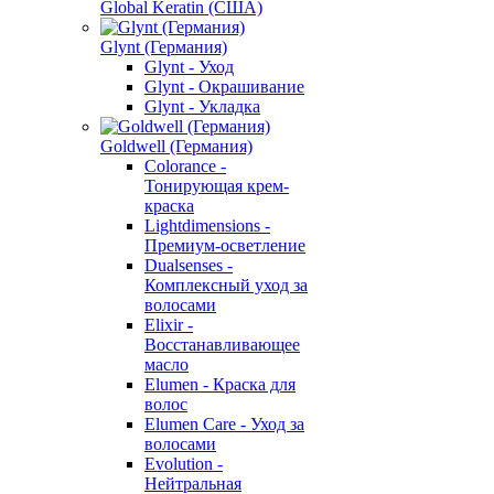
Global Keratin (США)
Glynt (Германия)
Glynt - Уход
Glynt - Окрашивание
Glynt - Укладка
Goldwell (Германия)
Colorance -
Тонирующая крем-
краска
Lightdimensions -
Премиум-осветление
Dualsenses -
Комплексный уход за
волосами
Elixir -
Восстанавливающее
масло
Elumen - Краска для
волос
Elumen Care - Уход за
волосами
Evolution -
Нейтральная