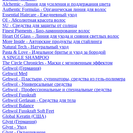
Alchemic - Линия для усиления и поддержания цвета
Authentic Formulas - Органическая линия для волос
Essential Haircare - Eжедневный уход
OI - Абсолютная красота волос
SU - Средства для защиты от солнца
Finest Pigments - Био-ламинирование волос
Heart Of Glass – Линия для ухода и сияния светлых волос
More Inside - Авторские продукты для стайлинга
Natural Tech - Натуральный уход
Pasta & Love - Идеальное бритье и уход за бородой
A SINGLE SHAMPOO
The Circle Chronicles - Маски с мгновенным эффектом
Gehwol (Германия)
Gehwol Med
Gehwol - Пластыри, супинаторы, средства из гель-полимера
Gehwol - Универсальные средства
Gehwol - Профессиональные и специальные средства
Gehwol Fusskraft
Gehwol Gerlasan - Средства для тела
Gehwol Balance
Gehwol Fusskraft Soft Feet
Global Keratin (США)
Glynt (Германия)
Glynt - Уход
Glynt - Окрашивание