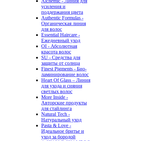
Alchemic - Линия для
усиления и
поддержания цвета
Authentic Formulas -
Органическая линия
для волос
Essential Haircare -
Eжедневный уход
OI - Абсолютная
красота волос
SU - Средства для
защиты от солнца
Finest Pigments - Био-
ламинирование волос
Heart Of Glass – Линия
для ухода и сияния
светлых волос
More Inside -
Авторские продукты
для стайлинга
Natural Tech -
Натуральный уход
Pasta & Love -
Идеальное бритье и
уход за бородой