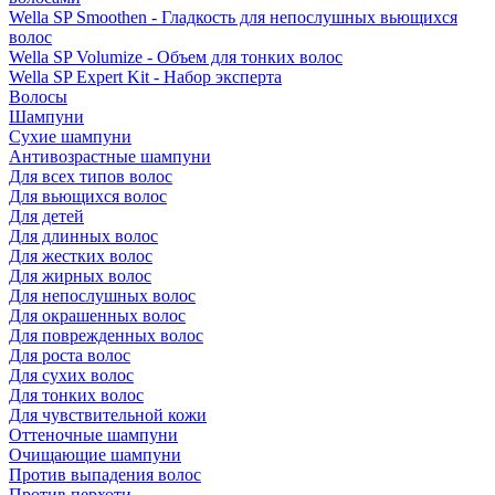
Wella SP Smoothen - Гладкость для непослушных вьющихся
волос
Wella SP Volumize - Объем для тонких волос
Wella SP Expert Kit - Набор эксперта
Волосы
Шампуни
Сухие шампуни
Антивозрастные шампуни
Для всех типов волос
Для вьющихся волос
Для детей
Для длинных волос
Для жестких волос
Для жирных волос
Для непослушных волос
Для окрашенных волос
Для поврежденных волос
Для роста волос
Для сухих волос
Для тонких волос
Для чувствительной кожи
Оттеночные шампуни
Очищающие шампуни
Против выпадения волос
Против перхоти