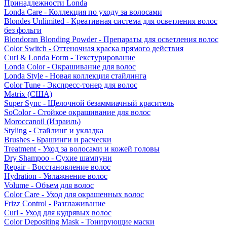
Принадлежности Londa
Londa Care - Коллекция по уходу за волосами
Blondes Unlimited - Креативная система для осветления волос
без фольги
Blondoran Blonding Powder - Препараты для осветления волос
Color Switch - Оттеночная краска прямого действия
Curl & Londa Form - Текстурирование
Londa Color - Окрашивание для волос
Londa Style - Новая коллекция стайлинга
Color Tune - Экспресс-тонер для волос
Matrix (США)
Super Sync - Щелочной безаммиачный краситель
SoColor - Стойкое окрашивание для волос
Moroccanoil (Израиль)
Styling - Стайлинг и укладка
Brushes - Брашинги и расчески
Treatment - Уход за волосами и кожей головы
Dry Shampoo - Сухие шампуни
Repair - Восстановление волос
Hydration - Увлажнение волос
Volume - Объем для волос
Color Care - Уход для окрашенных волос
Frizz Control - Разглаживание
Curl - Уход для кудрявых волос
Color Depositing Mask - Тонирующие маски