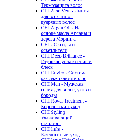
Термозащита волос
CHI Aloe Vera - Линия
для всех типов
кудрявых волос
CHI Argan Oil - На
основе масла Арганы и
дерева Моринга
CHI - Оксиды и
осветлители
CHI Deep Brilliance -
Глубокое увлажнение и
блеск
CHI Enviro - Система
разглаживания волос
CHI Man - Мужская
серия для волос, усов и
бороды
CHI Royal Treatment -
Королевский уход
CHI Styling -
Ухаживающий
стайлинг
CHI Infra -
Ежедневный уход