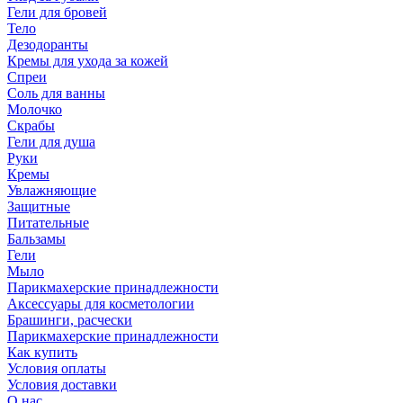
Гели для бровей
Тело
Дезодоранты
Кремы для ухода за кожей
Спреи
Соль для ванны
Молочко
Скрабы
Гели для душа
Руки
Кремы
Увлажняющие
Защитные
Питательные
Бальзамы
Гели
Мыло
Парикмахерские принадлежности
Аксессуары для косметологии
Брашинги, расчески
Парикмахерские принадлежности
Как купить
Условия оплаты
Условия доставки
О нас