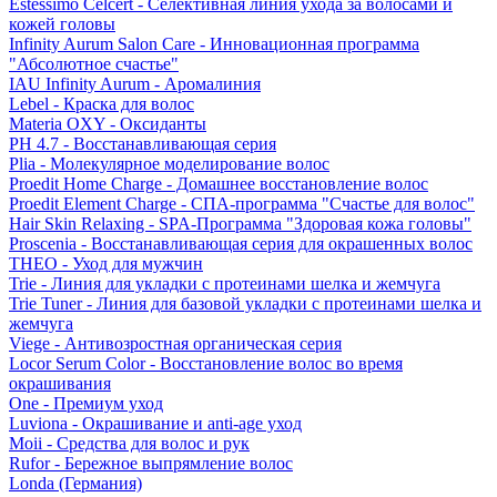
Estessimo Celcert - Селективная линия ухода за волосами и
кожей головы
Infinity Aurum Salon Care - Инновационная программа
"Абсолютное счастье"
IAU Infinity Aurum - Аромалиния
Lebel - Краска для волос
Materia OXY - Оксиданты
PH 4.7 - Восстанавливающая серия
Plia - Молекулярное моделирование волос
Proedit Home Charge - Домашнее восстановление волос
Proedit Element Charge - СПА-программа "Счастье для волос"
Hair Skin Relaxing - SPA-Программа "Здоровая кожа головы"
Proscenia - Восстанавливающая серия для окрашенных волос
THEO - Уход для мужчин
Trie - Линия для укладки с протеинами шелка и жемчуга
Trie Tuner - Линия для базовой укладки с протеинами шелка и
жемчуга
Viege - Антивозростная органическая серия
Locor Serum Color - Восстановление волос во время
окрашивания
One - Премиум уход
Luviona - Окрашивание и anti-age уход
Moii - Средства для волос и рук
Rufor - Бережное выпрямление волос
Londa (Германия)