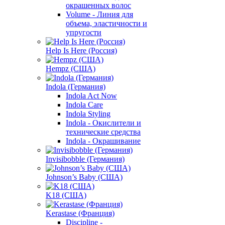
окрашенных волос
Volume - Линия для
объема, эластичности и
упругости
Help Is Here (Россия)
Hempz (США)
Indola (Германия)
Indola Act Now
Indola Care
Indola Styling
Indola - Окислители и
технические средства
Indola - Окрашивание
Invisibobble (Германия)
Johnson’s Baby (США)
K18 (США)
Kerastase (Франция)
Discipline -