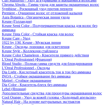
Curl Manifesto - Уход за кудрявыми и вьющимися волосами
Chroma Absolu - Гамма ухода для защиты окрашенных волос
Symbiose - Роскошный уход против перхоти
Premiere - Очищение волос от отложений кальция
Aura Botanica - Органическая линия ухода
Keune (Голландия)
Keune Semi Color - Полуперманентная краска для волос без
аммиака
Keune Tinta Color - Стойкая краска для волос
Keune Care - Уход
1922 by J.M. Keune - Мужская линия
Keune - Оксиды, порошки для осветления
Keune Style - Коллекция стайлинга
Keune Color Chameleon - Красители прямого действия
L'Oreal Professionnel (Франция)
Blond Studio - Полная гамма средств для блондирования
L'Oreal Professionnel - Оксиды
Dia Light - Кислотный краситель тон в тон без аммиака
INOA - Стойкое окрашивание без аммиака
Majirel - Стойкое окрашивание
Dia Color - Краситель-блеск без аммиака
Lebel (Япония)
Дополнительные средства для процедуры окрашивания волос
Cool Orange - Уход за кожей головы «Холодный апельсин»
Natural Hair - На основе натуральных экстрактов