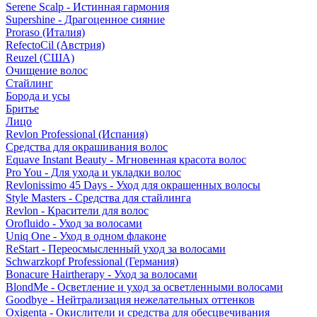
Serene Scalp - Истинная гармония
Supershine - Драгоценное сияние
Proraso (Италия)
RefectoCil (Австрия)
Reuzel (США)
Очищение волос
Стайлинг
Борода и усы
Бритье
Лицо
Revlon Professional (Испания)
Средства для окрашивания волос
Equave Instant Beauty - Мгновенная красота волос
Pro You - Для ухода и укладки волос
Revlonissimo 45 Days - Уход для окрашенных волосы
Style Masters - Средства для стайлинга
Revlon - Красители для волос
Orofluido - Уход за волосами
Uniq One - Уход в одном флаконе
ReStart - Переосмысленный уход за волосами
Schwarzkopf Professional (Германия)
Bonacure Hairtherapy - Уход за волосами
BlondMe - Осветление и уход за осветленными волосами
Goodbye - Нейтрализация нежелательных оттенков
Oxigenta - Окислители и средства для обесцвечивания