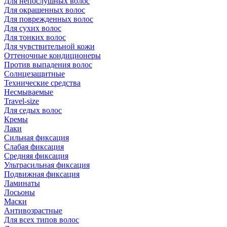
Для непослушных волос
Для окрашенных волос
Для поврежденных волос
Для сухих волос
Для тонких волос
Для чувствительной кожи
Оттеночные кондиционеры
Против выпадения волос
Солнцезащитные
Технические средства
Несмываемые
Travel-size
Для седых волос
Кремы
Лаки
Сильная фиксация
Слабая фиксация
Средняя фиксация
Ультрасильная фиксация
Подвижная фиксация
Ламинаты
Лосьоны
Маски
Антивозрастные
Для всех типов волос