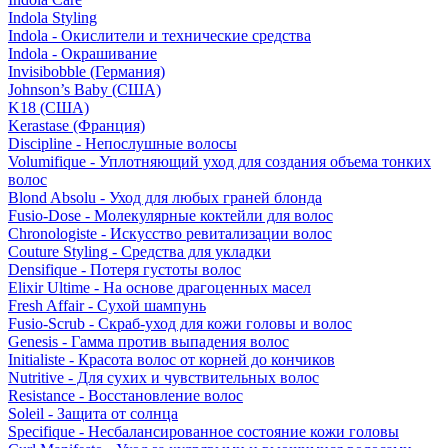
Indola Styling
Indola - Окислители и технические средства
Indola - Окрашивание
Invisibobble (Германия)
Johnson’s Baby (США)
K18 (США)
Kerastase (Франция)
Discipline - Непослушные волосы
Volumifique - Уплотняющий уход для создания объема тонких
волос
Blond Absolu - Уход для любых граней блонда
Fusio-Dose - Молекулярные коктейли для волос
Chronologiste - Искусство ревитализации волос
Couture Styling - Средства для укладки
Densifique - Потеря густоты волос
Elixir Ultime - На основе драгоценных масел
Fresh Affair - Сухой шампунь
Fusio-Scrub - Скраб-уход для кожи головы и волос
Genesis - Гамма против выпадения волос
Initialiste - Красота волос от корней до кончиков
Nutritive - Для сухих и чувствительных волос
Resistance - Восстановление волос
Soleil - Защита от солнца
Specifique - Несбалансированное состояние кожи головы