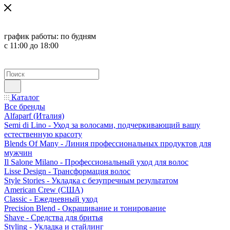
график работы:
по будням
с 11:00 до 18:00
Каталог
Все бренды
Alfaparf (Италия)
Semi di Lino - Уход за волосами, подчеркивающий вашу
естественную красоту
Blends Of Many - Линия профессиональных продуктов для
мужчин
Il Salone Milano - Профессиональный уход для волос
Lisse Design - Трансформация волос
Style Stories - Укладка с безупречным результатом
American Crew (США)
Classic - Ежедневный уход
Precision Blend - Окрашивание и тонирование
Shave - Средства для бритья
Styling - Укладка и стайлинг