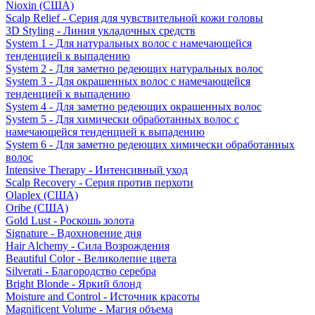
Nioxin (США)
Scalp Relief - Серия для чувствительной кожи головы
3D Styling - Линия укладочных средств
System 1 - Для натуральных волос с намечающейся
тенденцией к выпадению
System 2 - Для заметно редеющих натуральных волос
System 3 - Для окрашенных волос с намечающейся
тенденцией к выпадению
System 4 - Для заметно редеющих окрашенных волос
System 5 - Для химически обработанных волос с
намечающейся тенденцией к выпадению
System 6 - Для заметно редеющих химически обработанных
волос
Intensive Therapy - Интенсивный уход
Scalp Recovery - Серия против перхоти
Olaplex (США)
Oribe (США)
Gold Lust - Роскошь золота
Signature - Вдохновение дня
Hair Alchemy - Сила Возрождения
Beautiful Color - Великолепие цвета
Silverati - Благородство серебра
Bright Blonde - Яркий блонд
Moisture and Control - Источник красоты
Magnificent Volume - Магия объема