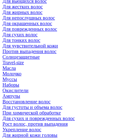
Для вьющихся волос
Для жестких волос
Для жирных волос
Для непослушных волос
Для окрашенных волос
Для поврежденных волос
Для сухих волос
Для тонких волос
Для чувствительной кожи
Против выпадения волос
Солнцезащитные
Travel-size
Масла
Молочко
Муссы
Наборы
Окислители
Ампулы
Восстановление волос
Для густоты и объема волос
При химической обработке
Для сухих и поврежденных волос
Рост волос, против выпадения
Укрепление волос
Для жирной кожи головы