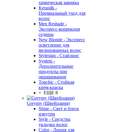
химическая завивка
Kerasilk -
Премиальный уход для
волос
Men Reshade -
Экспресс-коррекция
седины
New Blonde - Экспресс
осветление для
мелированных волос
Stylesign - Стайлинг
System -
Дополнительные
продукты при
окрашивании
Topchic - Стойкая
крем-краска
+ ЕЩЕ 8
Greymy (Швейцария)
Shine - Свет и блеск
изнутри
Style - Средства
укладки волос
Color - Линия для