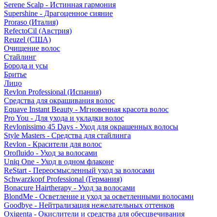
Serene Scalp - Истинная гармония
Supershine - Драгоценное сияние
Proraso (Италия)
RefectoCil (Австрия)
Reuzel (США)
Очищение волос
Стайлинг
Борода и усы
Бритье
Лицо
Revlon Professional (Испания)
Средства для окрашивания волос
Equave Instant Beauty - Мгновенная красота волос
Pro You - Для ухода и укладки волос
Revlonissimo 45 Days - Уход для окрашенных волосы
Style Masters - Средства для стайлинга
Revlon - Красители для волос
Orofluido - Уход за волосами
Uniq One - Уход в одном флаконе
ReStart - Переосмысленный уход за волосами
Schwarzkopf Professional (Германия)
Bonacure Hairtherapy - Уход за волосами
BlondMe - Осветление и уход за осветленными волосами
Goodbye - Нейтрализация нежелательных оттенков
Oxigenta - Окислители и средства для обесцвечивания