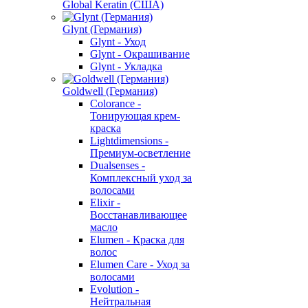
Global Keratin (США)
Glynt (Германия)
Glynt - Уход
Glynt - Окрашивание
Glynt - Укладка
Goldwell (Германия)
Colorance -
Тонирующая крем-
краска
Lightdimensions -
Премиум-осветление
Dualsenses -
Комплексный уход за
волосами
Elixir -
Восстанавливающее
масло
Elumen - Краска для
волос
Elumen Care - Уход за
волосами
Evolution -
Нейтральная