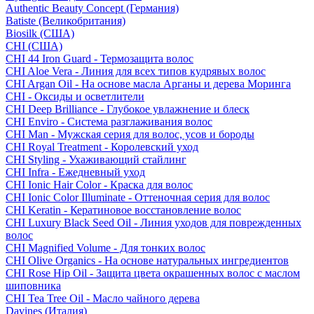
Authentic Beauty Concept (Германия)
Batiste (Великобритания)
Biosilk (США)
CHI (США)
CHI 44 Iron Guard - Термозащита волос
CHI Aloe Vera - Линия для всех типов кудрявых волос
CHI Argan Oil - На основе масла Арганы и дерева Моринга
CHI - Оксиды и осветлители
CHI Deep Brilliance - Глубокое увлажнение и блеск
CHI Enviro - Система разглаживания волос
CHI Man - Мужская серия для волос, усов и бороды
CHI Royal Treatment - Королевский уход
CHI Styling - Ухаживающий стайлинг
CHI Infra - Ежедневный уход
CHI Ionic Hair Color - Краска для волос
CHI Ionic Color Illuminate - Оттеночная серия для волос
CHI Keratin - Кератиновое восстановление волос
CHI Luxury Black Seed Oil - Линия уходов для поврежденных
волос
CHI Magnified Volume - Для тонких волос
CHI Olive Organics - На основе натуральных ингредиентов
CHI Rose Hip Oil - Защита цвета окрашенных волос с маслом
шиповника
CHI Tea Tree Oil - Масло чайного дерева
Davines (Италия)