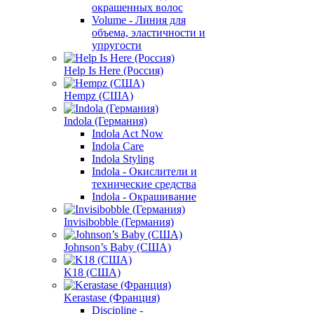
окрашенных волос
Volume - Линия для
объема, эластичности и
упругости
Help Is Here (Россия)
Hempz (США)
Indola (Германия)
Indola Act Now
Indola Care
Indola Styling
Indola - Окислители и
технические средства
Indola - Окрашивание
Invisibobble (Германия)
Johnson’s Baby (США)
K18 (США)
Kerastase (Франция)
Discipline -