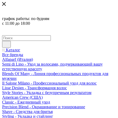
график работы:
по будням
с 11:00 до 18:00
Каталог
Все бренды
Alfaparf (Италия)
Semi di Lino - Уход за волосами, подчеркивающий вашу
естественную красоту
Blends Of Many - Линия профессиональных продуктов для
мужчин
Il Salone Milano - Профессиональный уход для волос
Lisse Design - Трансформация волос
Style Stories - Укладка с безупречным результатом
American Crew (США)
Classic - Ежедневный уход
Precision Blend - Окрашивание и тонирование
Shave - Средства для бритья
Styling - Укладка и стайлинг