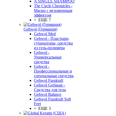
A SINGLE SHAMPOO
The Circle Chronicles -
Маски с мгновенным
эффектом
+ ЕЩЕ 7
Gehwol (Германия)
Gehwol Med
Gehwol - Пластыри,
супинаторы, средства
из гель-полимера
Gehwol -
Универсальные
средства
Gehwol -
Профессиональные и
специальные средства
Gehwol Fusskraft
Gehwol Gerlasan -
Средства для тела
Gehwol Balance
Gehwol Fusskraft Soft
Feet
+ ЕЩЕ 3