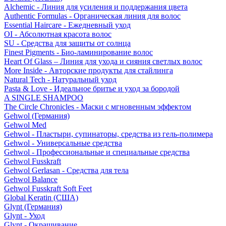
Alchemic - Линия для усиления и поддержания цвета
Authentic Formulas - Органическая линия для волос
Essential Haircare - Eжедневный уход
OI - Абсолютная красота волос
SU - Средства для защиты от солнца
Finest Pigments - Био-ламинирование волос
Heart Of Glass – Линия для ухода и сияния светлых волос
More Inside - Авторские продукты для стайлинга
Natural Tech - Натуральный уход
Pasta & Love - Идеальное бритье и уход за бородой
A SINGLE SHAMPOO
The Circle Chronicles - Маски с мгновенным эффектом
Gehwol (Германия)
Gehwol Med
Gehwol - Пластыри, супинаторы, средства из гель-полимера
Gehwol - Универсальные средства
Gehwol - Профессиональные и специальные средства
Gehwol Fusskraft
Gehwol Gerlasan - Средства для тела
Gehwol Balance
Gehwol Fusskraft Soft Feet
Global Keratin (США)
Glynt (Германия)
Glynt - Уход
Glynt - Окрашивание