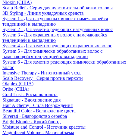
Nioxin (США)
Scalp Relief - Серия для чувствительной кожи головы
3D Styling - Линия укладочных средств
System 1 - Для натуральных волос с намечающейся
тенденцией к выпадению
System 2 - Для заметно редеющих натуральных волос
System 3 - Для окрашенных волос с намечающейся
тенденцией к выпадению
System 4 - Для заметно редеющих окрашенных волос
System 5 - Для химически обработанных волос с
намечающейся тенденцией к выпадению
System 6 - Для заметно редеющих химически обработанных
волос
Intensive Therapy - Интенсивный уход
Scalp Recovery - Серия против перхоти
Olaplex (США)
Oribe (США)
Gold Lust - Роскошь золота
Signature - Вдохновение дня
Hair Alchemy - Сила Возрождения
Beautiful Color - Великолепие цвета
Silverati - Благородство серебра
Bright Blonde - Яркий блонд
Moisture and Control - Источник красоты
Magnificent Volume - Магия объема