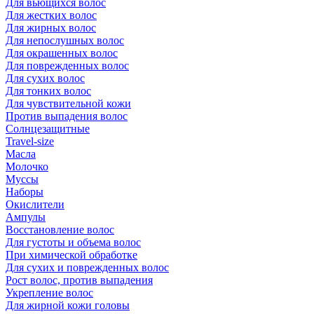
Для вьющихся волос
Для жестких волос
Для жирных волос
Для непослушных волос
Для окрашенных волос
Для поврежденных волос
Для сухих волос
Для тонких волос
Для чувствительной кожи
Против выпадения волос
Солнцезащитные
Travel-size
Масла
Молочко
Муссы
Наборы
Окислители
Ампулы
Восстановление волос
Для густоты и объема волос
При химической обработке
Для сухих и поврежденных волос
Рост волос, против выпадения
Укрепление волос
Для жирной кожи головы