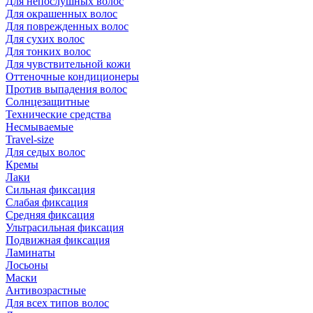
Для непослушных волос
Для окрашенных волос
Для поврежденных волос
Для сухих волос
Для тонких волос
Для чувствительной кожи
Оттеночные кондиционеры
Против выпадения волос
Солнцезащитные
Технические средства
Несмываемые
Travel-size
Для седых волос
Кремы
Лаки
Сильная фиксация
Слабая фиксация
Средняя фиксация
Ультрасильная фиксация
Подвижная фиксация
Ламинаты
Лосьоны
Маски
Антивозрастные
Для всех типов волос