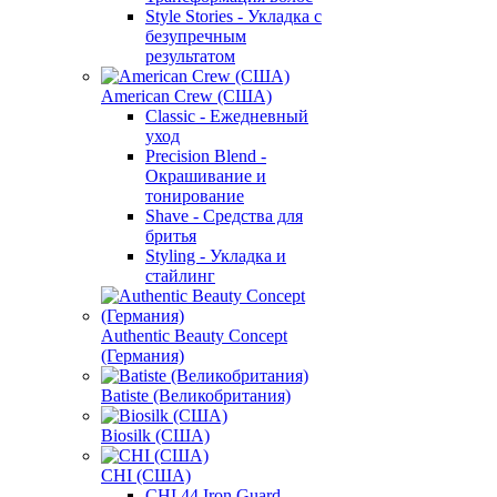
Style Stories - Укладка с
безупречным
результатом
American Crew (США)
Classic - Ежедневный
уход
Precision Blend -
Окрашивание и
тонирование
Shave - Средства для
бритья
Styling - Укладка и
стайлинг
Authentic Beauty Concept
(Германия)
Batiste (Великобритания)
Biosilk (США)
CHI (США)
CHI 44 Iron Guard -