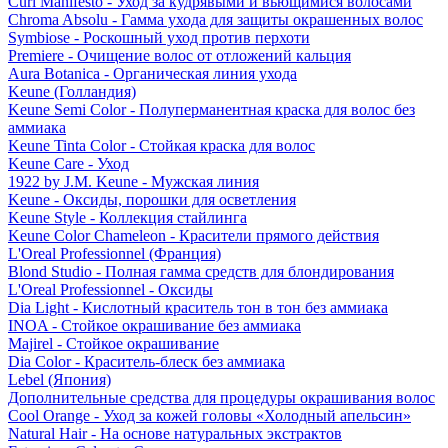
Curl Manifesto - Уход за кудрявыми и вьющимися волосами
Chroma Absolu - Гамма ухода для защиты окрашенных волос
Symbiose - Роскошный уход против перхоти
Premiere - Очищение волос от отложений кальция
Aura Botanica - Органическая линия ухода
Keune (Голландия)
Keune Semi Color - Полуперманентная краска для волос без
аммиака
Keune Tinta Color - Стойкая краска для волос
Keune Care - Уход
1922 by J.M. Keune - Мужская линия
Keune - Оксиды, порошки для осветления
Keune Style - Коллекция стайлинга
Keune Color Chameleon - Красители прямого действия
L'Oreal Professionnel (Франция)
Blond Studio - Полная гамма средств для блондирования
L'Oreal Professionnel - Оксиды
Dia Light - Кислотный краситель тон в тон без аммиака
INOA - Стойкое окрашивание без аммиака
Majirel - Стойкое окрашивание
Dia Color - Краситель-блеск без аммиака
Lebel (Япония)
Дополнительные средства для процедуры окрашивания волос
Cool Orange - Уход за кожей головы «Холодный апельсин»
Natural Hair - На основе натуральных экстрактов