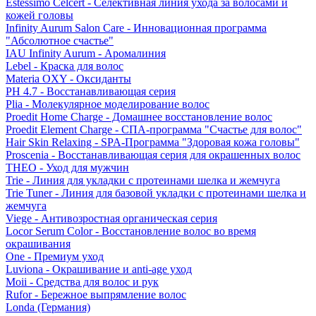
Estessimo Celcert - Селективная линия ухода за волосами и
кожей головы
Infinity Aurum Salon Care - Инновационная программа
"Абсолютное счастье"
IAU Infinity Aurum - Аромалиния
Lebel - Краска для волос
Materia OXY - Оксиданты
PH 4.7 - Восстанавливающая серия
Plia - Молекулярное моделирование волос
Proedit Home Charge - Домашнее восстановление волос
Proedit Element Charge - СПА-программа "Счастье для волос"
Hair Skin Relaxing - SPA-Программа "Здоровая кожа головы"
Proscenia - Восстанавливающая серия для окрашенных волос
THEO - Уход для мужчин
Trie - Линия для укладки с протеинами шелка и жемчуга
Trie Tuner - Линия для базовой укладки с протеинами шелка и
жемчуга
Viege - Антивозростная органическая серия
Locor Serum Color - Восстановление волос во время
окрашивания
One - Премиум уход
Luviona - Окрашивание и anti-age уход
Moii - Средства для волос и рук
Rufor - Бережное выпрямление волос
Londa (Германия)