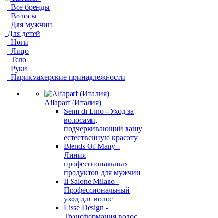
Все бренды
Волосы
Для мужчин
Для детей
Ноги
Лицо
Тело
Руки
Парикмахерские принадлежности
Alfaparf (Италия)
Semi di Lino - Уход за
волосами,
подчеркивающий вашу
естественную красоту
Blends Of Many -
Линия
профессиональных
продуктов для мужчин
Il Salone Milano -
Профессиональный
уход для волос
Lisse Design -
Трансформация волос