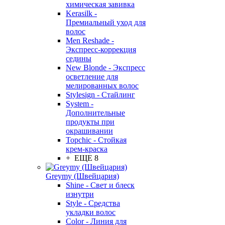
химическая завивка
Kerasilk -
Премиальный уход для
волос
Men Reshade -
Экспресс-коррекция
седины
New Blonde - Экспресс
осветление для
мелированных волос
Stylesign - Стайлинг
System -
Дополнительные
продукты при
окрашивании
Topchic - Стойкая
крем-краска
+ ЕЩЕ 8
Greymy (Швейцария)
Shine - Свет и блеск
изнутри
Style - Средства
укладки волос
Color - Линия для