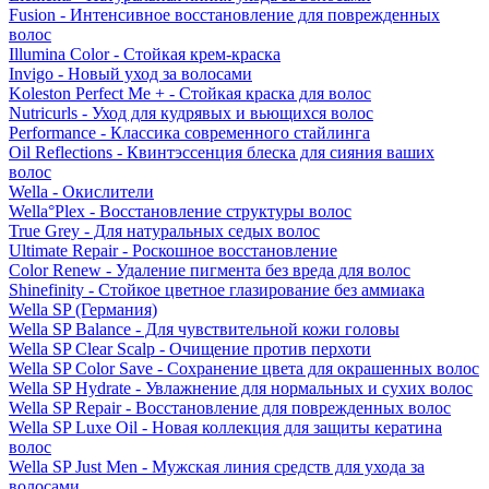
Fusion - Интенсивное восстановление для поврежденных
волос
Illumina Color - Стойкая крем-краска
Invigo - Новый уход за волосами
Koleston Perfect Me + - Стойкая краска для волос
Nutricurls - Уход для кудрявых и вьющихся волос
Performance - Классика современного стайлинга
Oil Reflections - Квинтэссенция блеска для сияния ваших
волос
Wella - Окислители
Wella°Plex - Восстановление структуры волос
True Grey - Для натуральных седых волос
Ultimate Repair - Роскошное восстановление
Color Renew - Удаление пигмента без вреда для волос
Shinefinity - Стойкое цветное глазирование без аммиака
Wella SP (Германия)
Wella SP Balance - Для чувствительной кожи головы
Wella SP Clear Scalp - Очищение против перхоти
Wella SP Color Save - Сохранение цвета для окрашенных волос
Wella SP Hydrate - Увлажнение для нормальных и сухих волос
Wella SP Repair - Восстановление для поврежденных волос
Wella SP Luxe Oil - Новая коллекция для защиты кератина
волос
Wella SP Just Men - Мужская линия средств для ухода за
волосами