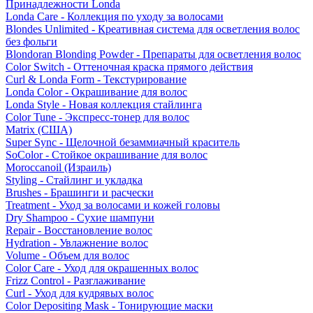
Принадлежности Londa
Londa Care - Коллекция по уходу за волосами
Blondes Unlimited - Креативная система для осветления волос
без фольги
Blondoran Blonding Powder - Препараты для осветления волос
Color Switch - Оттеночная краска прямого действия
Curl & Londa Form - Текстурирование
Londa Color - Окрашивание для волос
Londa Style - Новая коллекция стайлинга
Color Tune - Экспресс-тонер для волос
Matrix (США)
Super Sync - Щелочной безаммиачный краситель
SoColor - Стойкое окрашивание для волос
Moroccanoil (Израиль)
Styling - Стайлинг и укладка
Brushes - Брашинги и расчески
Treatment - Уход за волосами и кожей головы
Dry Shampoo - Сухие шампуни
Repair - Восстановление волос
Hydration - Увлажнение волос
Volume - Объем для волос
Color Care - Уход для окрашенных волос
Frizz Control - Разглаживание
Curl - Уход для кудрявых волос
Color Depositing Mask - Тонирующие маски