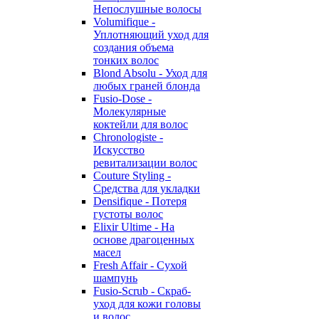
Непослушные волосы
Volumifique -
Уплотняющий уход для
создания объема
тонких волос
Blond Absolu - Уход для
любых граней блонда
Fusio-Dose -
Молекулярные
коктейли для волос
Chronologiste -
Искусство
ревитализации волос
Couture Styling -
Средства для укладки
Densifique - Потеря
густоты волос
Elixir Ultime - На
основе драгоценных
масел
Fresh Affair - Сухой
шампунь
Fusio-Scrub - Скраб-
уход для кожи головы
и волос