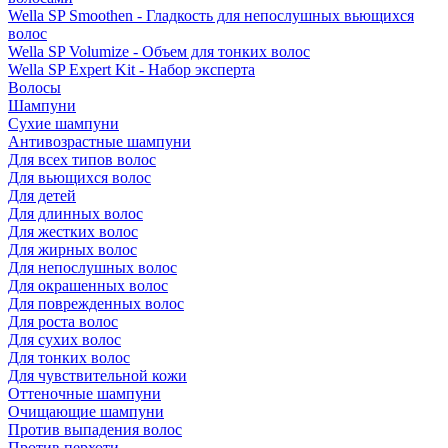
Wella SP Smoothen - Гладкость для непослушных вьющихся
волос
Wella SP Volumize - Объем для тонких волос
Wella SP Expert Kit - Набор эксперта
Волосы
Шампуни
Сухие шампуни
Антивозрастные шампуни
Для всех типов волос
Для вьющихся волос
Для детей
Для длинных волос
Для жестких волос
Для жирных волос
Для непослушных волос
Для окрашенных волос
Для поврежденных волос
Для роста волос
Для сухих волос
Для тонких волос
Для чувствительной кожи
Оттеночные шампуни
Очищающие шампуни
Против выпадения волос
Против перхоти