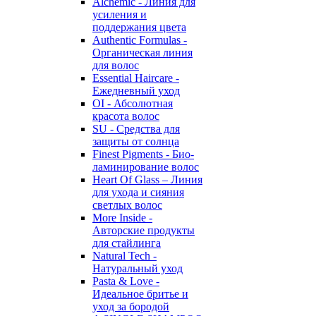
Alchemic - Линия для
усиления и
поддержания цвета
Authentic Formulas -
Органическая линия
для волос
Essential Haircare -
Eжедневный уход
OI - Абсолютная
красота волос
SU - Средства для
защиты от солнца
Finest Pigments - Био-
ламинирование волос
Heart Of Glass – Линия
для ухода и сияния
светлых волос
More Inside -
Авторские продукты
для стайлинга
Natural Tech -
Натуральный уход
Pasta & Love -
Идеальное бритье и
уход за бородой