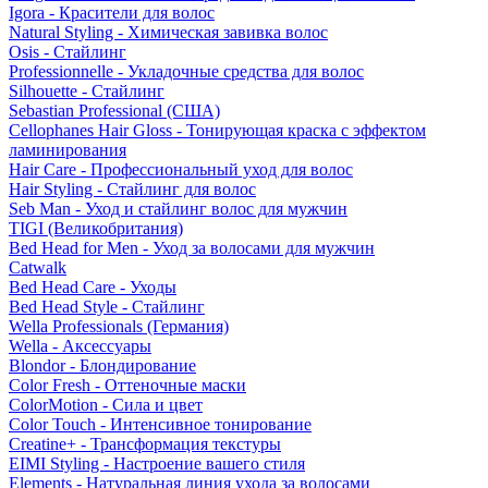
Igora - Красители для волос
Natural Styling - Химическая завивка волос
Osis - Стайлинг
Professionnelle - Укладочные средства для волос
Silhouette - Стайлинг
Sebastian Professional (США)
Cellophanes Hair Gloss - Тонирующая краска с эффектом
ламинирования
Hair Care - Профессиональный уход для волос
Hair Styling - Стайлинг для волос
Seb Man - Уход и стайлинг волос для мужчин
TIGI (Великобритания)
Bed Head for Men - Уход за волосами для мужчин
Catwalk
Bed Head Care - Уходы
Bed Head Style - Стайлинг
Wella Professionals (Германия)
Wella - Аксессуары
Blondor - Блондирование
Color Fresh - Оттеночные маски
ColorMotion - Сила и цвет
Color Touch - Интенсивное тонирование
Creatine+ - Трансформация текстуры
EIMI Styling - Настроение вашего стиля
Elements - Натуральная линия ухода за волосами