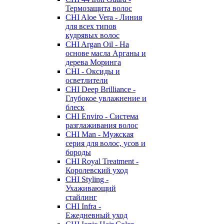
Термозащита волос
CHI Aloe Vera - Линия
для всех типов
кудрявых волос
CHI Argan Oil - На
основе масла Арганы и
дерева Моринга
CHI - Оксиды и
осветлители
CHI Deep Brilliance -
Глубокое увлажнение и
блеск
CHI Enviro - Система
разглаживания волос
CHI Man - Мужская
серия для волос, усов и
бороды
CHI Royal Treatment -
Королевский уход
CHI Styling -
Ухаживающий
стайлинг
CHI Infra -
Ежедневный уход