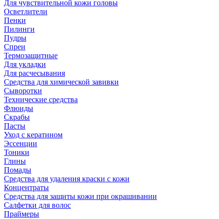
Для чувствительной кожи головы
Осветлители
Пенки
Пилинги
Пудры
Спреи
Термозащитные
Для укладки
Для расчесывания
Средства для химической завивки
Сыворотки
Технические средства
Флюиды
Скрабы
Пасты
Уход с кератином
Эссенции
Тоники
Глины
Помады
Средства для удаления краски с кожи
Концентраты
Средства для защиты кожи при окрашивании
Салфетки для волос
Праймеры