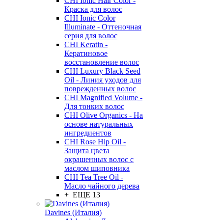
CHI Ionic Hair Color -
Краска для волос
CHI Ionic Color
Illuminate - Оттеночная
серия для волос
CHI Keratin -
Кератиновое
восстановление волос
CHI Luxury Black Seed
Oil - Линия уходов для
поврежденных волос
CHI Magnified Volume -
Для тонких волос
CHI Olive Organics - На
основе натуральных
ингредиентов
CHI Rose Hip Oil -
Защита цвета
окрашенных волос с
маслом шиповника
CHI Tea Tree Oil -
Масло чайного дерева
+ ЕЩЕ 13
Davines (Италия)