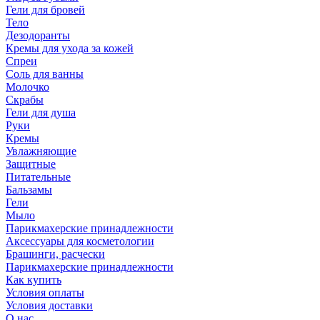
Гели для бровей
Тело
Дезодоранты
Кремы для ухода за кожей
Спреи
Соль для ванны
Молочко
Скрабы
Гели для душа
Руки
Кремы
Увлажняющие
Защитные
Питательные
Бальзамы
Гели
Мыло
Парикмахерские принадлежности
Аксессуары для косметологии
Брашинги, расчески
Парикмахерские принадлежности
Как купить
Условия оплаты
Условия доставки
О нас