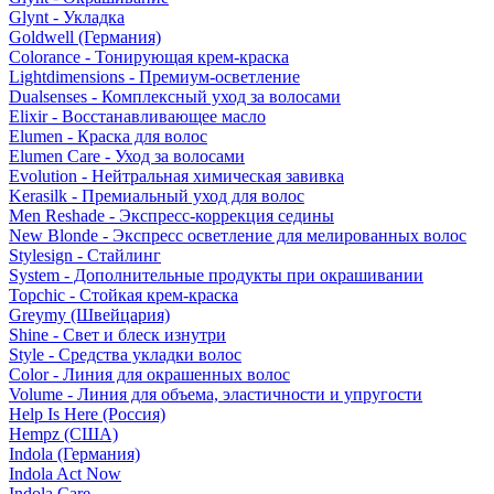
Glynt - Укладка
Goldwell (Германия)
Colorance - Тонирующая крем-краска
Lightdimensions - Премиум-осветление
Dualsenses - Комплексный уход за волосами
Elixir - Восстанавливающее масло
Elumen - Краска для волос
Elumen Care - Уход за волосами
Evolution - Нейтральная химическая завивка
Kerasilk - Премиальный уход для волос
Men Reshade - Экспресс-коррекция седины
New Blonde - Экспресс осветление для мелированных волос
Stylesign - Стайлинг
System - Дополнительные продукты при окрашивании
Topchic - Стойкая крем-краска
Greymy (Швейцария)
Shine - Свет и блеск изнутри
Style - Средства укладки волос
Color - Линия для окрашенных волос
Volume - Линия для объема, эластичности и упругости
Help Is Here (Россия)
Hempz (США)
Indola (Германия)
Indola Act Now
Indola Care