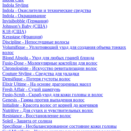
Indola Styling
Indola - Окислители и технические средства
Indola - Окрашивание
Invisibobble (Германия)
Johnson’s Baby (США)
K18 (США)
Kerastase (Франция)
Discipline - Непослушные волосы
Volumifique - Уплотняющий уход для создания объема тонких
волос
Blond Absolu - Уход для любых граней блонда
Fusio-Dose - Молекулярные коктейли для волос
Chronologiste - Искусство ревитализации волос
Couture Styling - Средства для укладки
Densifique - Потеря густоты волос
Elixir Ultime - На основе драгоценных масел
Fresh Affair - Сухой шампунь
Fusio-Scrub - Скраб-уход для кожи головы и волос
Genesis - Гамма против выпадения волос
Initialiste - Красота волос от корней до кончиков
Nutritive - Для сухих и чувствительных волос
Resistance - Восстановление волос
Soleil - Защита от солнца
Specifique - Несбалансированное состояние кожи головы