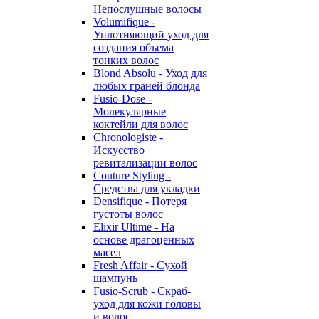
Непослушные волосы
Volumifique -
Уплотняющий уход для
создания объема
тонких волос
Blond Absolu - Уход для
любых граней блонда
Fusio-Dose -
Молекулярные
коктейли для волос
Chronologiste -
Искусство
ревитализации волос
Couture Styling -
Средства для укладки
Densifique - Потеря
густоты волос
Elixir Ultime - На
основе драгоценных
масел
Fresh Affair - Сухой
шампунь
Fusio-Scrub - Скраб-
уход для кожи головы
и волос