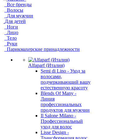
Все бренды
Волосы
Для мужчин
Для детей
Ноги
Лицо
Тело
Руки
Парикмахерские принадлежности
Alfaparf (Италия)
Semi di Lino - Уход за
волосами,
подчеркивающий вашу
естественную красоту
Blends Of Many -
Линия
профессиональных
продуктов для мужчин
Il Salone Milano -
Профессиональный
уход для волос
Lisse Design -
Трансформация волос