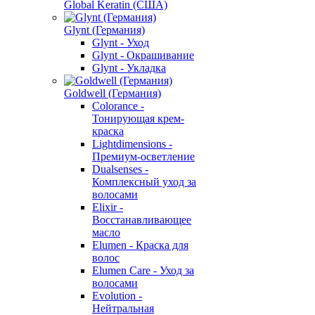
Global Keratin (США)
Glynt (Германия)
Glynt - Уход
Glynt - Окрашивание
Glynt - Укладка
Goldwell (Германия)
Colorance -
Тонирующая крем-
краска
Lightdimensions -
Премиум-осветление
Dualsenses -
Комплексный уход за
волосами
Elixir -
Восстанавливающее
масло
Elumen - Краска для
волос
Elumen Care - Уход за
волосами
Evolution -
Нейтральная