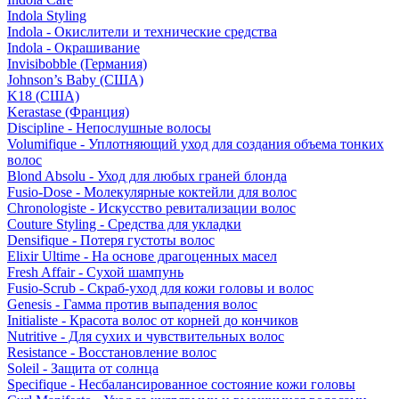
Indola Styling
Indola - Окислители и технические средства
Indola - Окрашивание
Invisibobble (Германия)
Johnson’s Baby (США)
K18 (США)
Kerastase (Франция)
Discipline - Непослушные волосы
Volumifique - Уплотняющий уход для создания объема тонких
волос
Blond Absolu - Уход для любых граней блонда
Fusio-Dose - Молекулярные коктейли для волос
Chronologiste - Искусство ревитализации волос
Couture Styling - Средства для укладки
Densifique - Потеря густоты волос
Elixir Ultime - На основе драгоценных масел
Fresh Affair - Сухой шампунь
Fusio-Scrub - Скраб-уход для кожи головы и волос
Genesis - Гамма против выпадения волос
Initialiste - Красота волос от корней до кончиков
Nutritive - Для сухих и чувствительных волос
Resistance - Восстановление волос
Soleil - Защита от солнца
Specifique - Несбалансированное состояние кожи головы