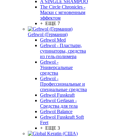
A SINGLE SHAMPOO
The Circle Chronicles -
Маски с мгновенным
эффектом
+ ЕЩЕ 7
Gehwol (Германия)
Gehwol Med
Gehwol - Пластыри,
супинаторы, средства
из гель-полимера
Gehwol -
Универсальные
средства
Gehwol -
Профессиональные и
специальные средства
Gehwol Fusskraft
Gehwol Gerlasan -
Средства для тела
Gehwol Balance
Gehwol Fusskraft Soft
Feet
+ ЕЩЕ 3