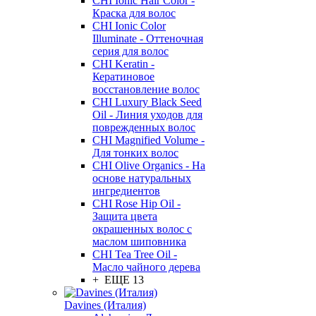
CHI Ionic Hair Color -
Краска для волос
CHI Ionic Color
Illuminate - Оттеночная
серия для волос
CHI Keratin -
Кератиновое
восстановление волос
CHI Luxury Black Seed
Oil - Линия уходов для
поврежденных волос
CHI Magnified Volume -
Для тонких волос
CHI Olive Organics - На
основе натуральных
ингредиентов
CHI Rose Hip Oil -
Защита цвета
окрашенных волос с
маслом шиповника
CHI Tea Tree Oil -
Масло чайного дерева
+ ЕЩЕ 13
Davines (Италия)