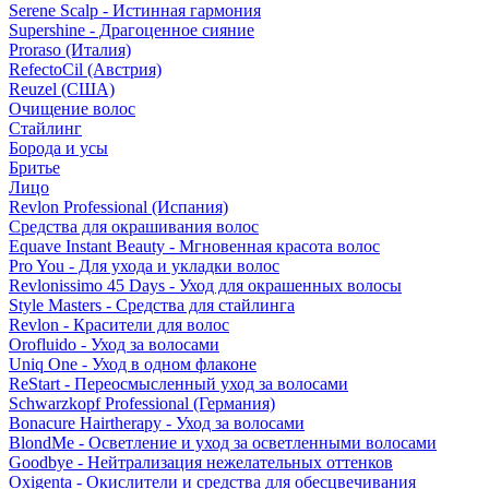
Serene Scalp - Истинная гармония
Supershine - Драгоценное сияние
Proraso (Италия)
RefectoCil (Австрия)
Reuzel (США)
Очищение волос
Стайлинг
Борода и усы
Бритье
Лицо
Revlon Professional (Испания)
Средства для окрашивания волос
Equave Instant Beauty - Мгновенная красота волос
Pro You - Для ухода и укладки волос
Revlonissimo 45 Days - Уход для окрашенных волосы
Style Masters - Средства для стайлинга
Revlon - Красители для волос
Orofluido - Уход за волосами
Uniq One - Уход в одном флаконе
ReStart - Переосмысленный уход за волосами
Schwarzkopf Professional (Германия)
Bonacure Hairtherapy - Уход за волосами
BlondMe - Осветление и уход за осветленными волосами
Goodbye - Нейтрализация нежелательных оттенков
Oxigenta - Окислители и средства для обесцвечивания