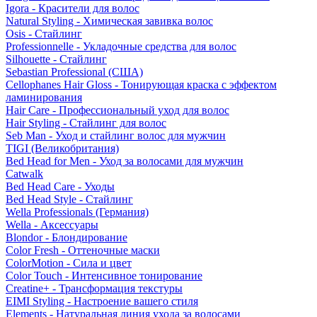
Igora - Красители для волос
Natural Styling - Химическая завивка волос
Osis - Стайлинг
Professionnelle - Укладочные средства для волос
Silhouette - Стайлинг
Sebastian Professional (США)
Cellophanes Hair Gloss - Тонирующая краска с эффектом
ламинирования
Hair Care - Профессиональный уход для волос
Hair Styling - Стайлинг для волос
Seb Man - Уход и стайлинг волос для мужчин
TIGI (Великобритания)
Bed Head for Men - Уход за волосами для мужчин
Catwalk
Bed Head Care - Уходы
Bed Head Style - Стайлинг
Wella Professionals (Германия)
Wella - Аксессуары
Blondor - Блондирование
Color Fresh - Оттеночные маски
ColorMotion - Сила и цвет
Color Touch - Интенсивное тонирование
Creatine+ - Трансформация текстуры
EIMI Styling - Настроение вашего стиля
Elements - Натуральная линия ухода за волосами