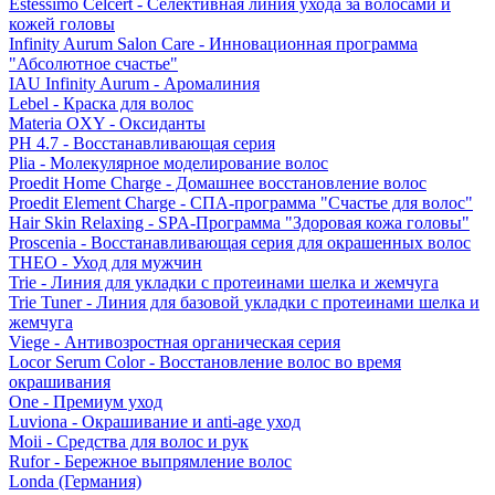
Estessimo Celcert - Селективная линия ухода за волосами и
кожей головы
Infinity Aurum Salon Care - Инновационная программа
"Абсолютное счастье"
IAU Infinity Aurum - Аромалиния
Lebel - Краска для волос
Materia OXY - Оксиданты
PH 4.7 - Восстанавливающая серия
Plia - Молекулярное моделирование волос
Proedit Home Charge - Домашнее восстановление волос
Proedit Element Charge - СПА-программа "Счастье для волос"
Hair Skin Relaxing - SPA-Программа "Здоровая кожа головы"
Proscenia - Восстанавливающая серия для окрашенных волос
THEO - Уход для мужчин
Trie - Линия для укладки с протеинами шелка и жемчуга
Trie Tuner - Линия для базовой укладки с протеинами шелка и
жемчуга
Viege - Антивозростная органическая серия
Locor Serum Color - Восстановление волос во время
окрашивания
One - Премиум уход
Luviona - Окрашивание и anti-age уход
Moii - Средства для волос и рук
Rufor - Бережное выпрямление волос
Londa (Германия)