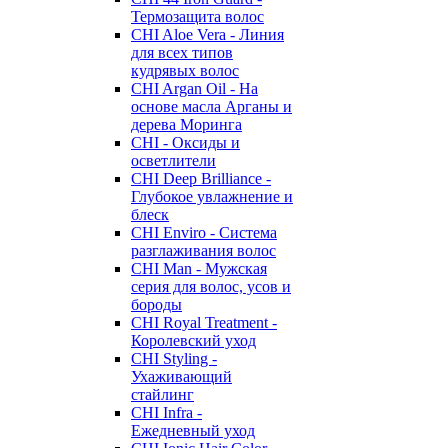
Термозащита волос
CHI Aloe Vera - Линия
для всех типов
кудрявых волос
CHI Argan Oil - На
основе масла Арганы и
дерева Моринга
CHI - Оксиды и
осветлители
CHI Deep Brilliance -
Глубокое увлажнение и
блеск
CHI Enviro - Система
разглаживания волос
CHI Man - Мужская
серия для волос, усов и
бороды
CHI Royal Treatment -
Королевский уход
CHI Styling -
Ухаживающий
стайлинг
CHI Infra -
Ежедневный уход