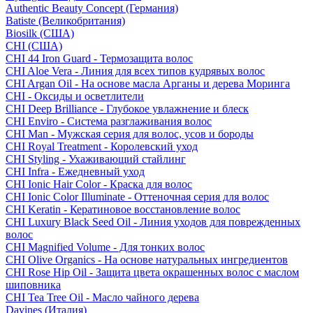
Authentic Beauty Concept (Германия)
Batiste (Великобритания)
Biosilk (США)
CHI (США)
CHI 44 Iron Guard - Термозащита волос
CHI Aloe Vera - Линия для всех типов кудрявых волос
CHI Argan Oil - На основе масла Арганы и дерева Моринга
CHI - Оксиды и осветлители
CHI Deep Brilliance - Глубокое увлажнение и блеск
CHI Enviro - Система разглаживания волос
CHI Man - Мужская серия для волос, усов и бороды
CHI Royal Treatment - Королевский уход
CHI Styling - Ухаживающий стайлинг
CHI Infra - Ежедневный уход
CHI Ionic Hair Color - Краска для волос
CHI Ionic Color Illuminate - Оттеночная серия для волос
CHI Keratin - Кератиновое восстановление волос
CHI Luxury Black Seed Oil - Линия уходов для поврежденных
волос
CHI Magnified Volume - Для тонких волос
CHI Olive Organics - На основе натуральных ингредиентов
CHI Rose Hip Oil - Защита цвета окрашенных волос с маслом
шиповника
CHI Tea Tree Oil - Масло чайного дерева
Davines (Италия)