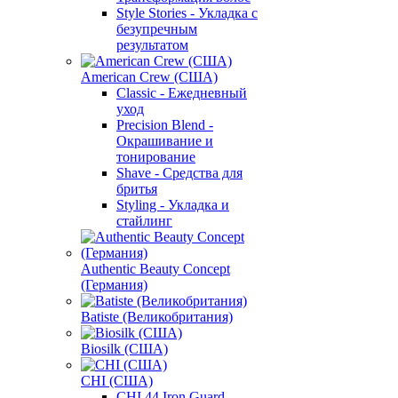
Style Stories - Укладка с
безупречным
результатом
American Crew (США)
Classic - Ежедневный
уход
Precision Blend -
Окрашивание и
тонирование
Shave - Средства для
бритья
Styling - Укладка и
стайлинг
Authentic Beauty Concept
(Германия)
Batiste (Великобритания)
Biosilk (США)
CHI (США)
CHI 44 Iron Guard -