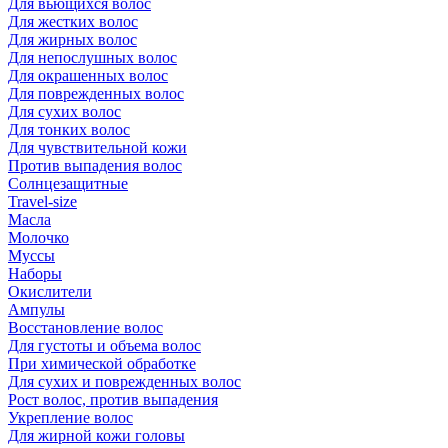
Для вьющихся волос
Для жестких волос
Для жирных волос
Для непослушных волос
Для окрашенных волос
Для поврежденных волос
Для сухих волос
Для тонких волос
Для чувствительной кожи
Против выпадения волос
Солнцезащитные
Travel-size
Масла
Молочко
Муссы
Наборы
Окислители
Ампулы
Восстановление волос
Для густоты и объема волос
При химической обработке
Для сухих и поврежденных волос
Рост волос, против выпадения
Укрепление волос
Для жирной кожи головы