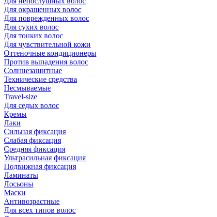
Для непослушных волос
Для окрашенных волос
Для поврежденных волос
Для сухих волос
Для тонких волос
Для чувствительной кожи
Оттеночные кондиционеры
Против выпадения волос
Солнцезащитные
Технические средства
Несмываемые
Travel-size
Для седых волос
Кремы
Лаки
Сильная фиксация
Слабая фиксация
Средняя фиксация
Ультрасильная фиксация
Подвижная фиксация
Ламинаты
Лосьоны
Маски
Антивозрастные
Для всех типов волос