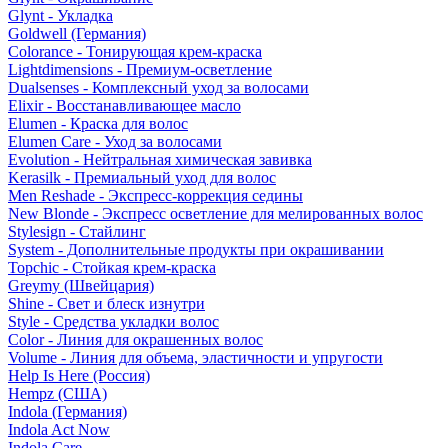
Glynt - Укладка
Goldwell (Германия)
Colorance - Тонирующая крем-краска
Lightdimensions - Премиум-осветление
Dualsenses - Комплексный уход за волосами
Elixir - Восстанавливающее масло
Elumen - Краска для волос
Elumen Care - Уход за волосами
Evolution - Нейтральная химическая завивка
Kerasilk - Премиальный уход для волос
Men Reshade - Экспресс-коррекция седины
New Blonde - Экспресс осветление для мелированных волос
Stylesign - Стайлинг
System - Дополнительные продукты при окрашивании
Topchic - Стойкая крем-краска
Greymy (Швейцария)
Shine - Свет и блеск изнутри
Style - Средства укладки волос
Color - Линия для окрашенных волос
Volume - Линия для объема, эластичности и упругости
Help Is Here (Россия)
Hempz (США)
Indola (Германия)
Indola Act Now
Indola Care