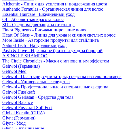
Alchemic - Линия для усиления и поддержания цвета
Authentic Formulas - Органическая линия для волос
Essential Haircare - Eжедневный уход
OI - Абсолютная красота волос
SU - Средства для защиты от солнца
Finest Pigments - Био-ламинирование волос
Heart Of Glass – Линия для ухода и сияния светлых волос
More Inside - Авторские продукты для стайлинга
Natural Tech - Натуральный уход
Pasta & Love - Идеальное бритье и уход за бородой
A SINGLE SHAMPOO
The Circle Chronicles - Маски с мгновенным эффектом
Gehwol (Германия)
Gehwol Med
Gehwol - Пластыри, супинаторы, средства из гель-полимера
Gehwol - Универсальные средства
Gehwol - Профессиональные и специальные средства
Gehwol Fusskraft
Gehwol Gerlasan - Средства для тела
Gehwol Balance
Gehwol Fusskraft Soft Feet
Global Keratin (США)
Glynt (Германия)
Glynt - Уход
Glynt - Окрашивание