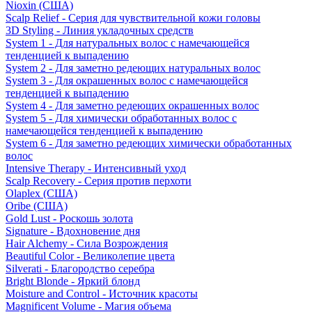
Nioxin (США)
Scalp Relief - Серия для чувствительной кожи головы
3D Styling - Линия укладочных средств
System 1 - Для натуральных волос с намечающейся
тенденцией к выпадению
System 2 - Для заметно редеющих натуральных волос
System 3 - Для окрашенных волос с намечающейся
тенденцией к выпадению
System 4 - Для заметно редеющих окрашенных волос
System 5 - Для химически обработанных волос с
намечающейся тенденцией к выпадению
System 6 - Для заметно редеющих химически обработанных
волос
Intensive Therapy - Интенсивный уход
Scalp Recovery - Серия против перхоти
Olaplex (США)
Oribe (США)
Gold Lust - Роскошь золота
Signature - Вдохновение дня
Hair Alchemy - Сила Возрождения
Beautiful Color - Великолепие цвета
Silverati - Благородство серебра
Bright Blonde - Яркий блонд
Moisture and Control - Источник красоты
Magnificent Volume - Магия объема