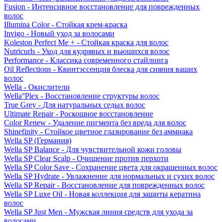
Fusion - Интенсивное восстановление для поврежденных
волос
Illumina Color - Стойкая крем-краска
Invigo - Новый уход за волосами
Koleston Perfect Me + - Стойкая краска для волос
Nutricurls - Уход для кудрявых и вьющихся волос
Performance - Классика современного стайлинга
Oil Reflections - Квинтэссенция блеска для сияния ваших
волос
Wella - Окислители
Wella°Plex - Восстановление структуры волос
True Grey - Для натуральных седых волос
Ultimate Repair - Роскошное восстановление
Color Renew - Удаление пигмента без вреда для волос
Shinefinity - Стойкое цветное глазирование без аммиака
Wella SP (Германия)
Wella SP Balance - Для чувствительной кожи головы
Wella SP Clear Scalp - Очищение против перхоти
Wella SP Color Save - Сохранение цвета для окрашенных волос
Wella SP Hydrate - Увлажнение для нормальных и сухих волос
Wella SP Repair - Восстановление для поврежденных волос
Wella SP Luxe Oil - Новая коллекция для защиты кератина
волос
Wella SP Just Men - Мужская линия средств для ухода за
волосами