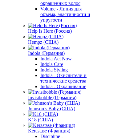
окрашенных волос
Volume - Линия для
объема, эластичности и
упругости
Help Is Here (Россия)
Hempz (США)
Indola (Германия)
Indola Act Now
Indola Care
Indola Styling
Indola - Окислители и
технические средства
Indola - Окрашивание
Invisibobble (Германия)
Johnson’s Baby (США)
K18 (США)
Kerastase (Франция)
Discipline -