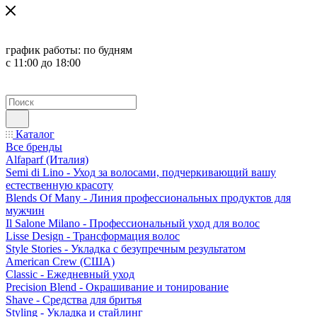
график работы:
по будням
с 11:00 до 18:00
Каталог
Все бренды
Alfaparf (Италия)
Semi di Lino - Уход за волосами, подчеркивающий вашу
естественную красоту
Blends Of Many - Линия профессиональных продуктов для
мужчин
Il Salone Milano - Профессиональный уход для волос
Lisse Design - Трансформация волос
Style Stories - Укладка с безупречным результатом
American Crew (США)
Classic - Ежедневный уход
Precision Blend - Окрашивание и тонирование
Shave - Средства для бритья
Styling - Укладка и стайлинг