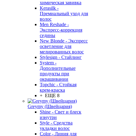
химическая завивка
Kerasilk -
Премиальный уход для
волос
Men Reshade -
Экспресс-коррекция
седины
New Blonde - Экспресс
осветление для
мелированных волос
Stylesign - Стайлинг
System -
Дополнительные
продукты при
окрашивании
Topchic - Стойкая
крем-краска
+ ЕЩЕ 8
Greymy (Швейцария)
Shine - Свет и блеск
изнутри
Style - Средства
укладки волос
Color - Линия для