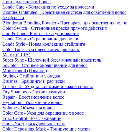
Принадлежности Londa
Londa Care - Коллекция по уходу за волосами
Blondes Unlimited - Креативная система для осветления волос
без фольги
Blondoran Blonding Powder - Препараты для осветления волос
Color Switch - Оттеночная краска прямого действия
Curl & Londa Form - Текстурирование
Londa Color - Окрашивание для волос
Londa Style - Новая коллекция стайлинга
Color Tune - Экспресс-тонер для волос
Matrix (США)
Super Sync - Щелочной безаммиачный краситель
SoColor - Стойкое окрашивание для волос
Moroccanoil (Израиль)
Styling - Стайлинг и укладка
Brushes - Брашинги и расчески
Treatment - Уход за волосами и кожей головы
Dry Shampoo - Сухие шампуни
Repair - Восстановление волос
Hydration - Увлажнение волос
Volume - Объем для волос
Color Care - Уход для окрашенных волос
Frizz Control - Разглаживание
Curl - Уход для кудрявых волос
Color Depositing Mask - Тонирующие маски