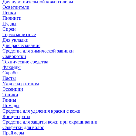
Для чувствительной кожи головы
Осветлители
Пенки
Пилинги
Пудры
Спреи
Термозащитные
Для укладки
Для расчесывания
Средства для химической завивки
Сыворотки
Технические средства
Флюиды
Скрабы
Пасты
Уход с кератином
Эссенции
Тоники
Глины
Помады
Средства для удаления краски с кожи
Концентраты
Средства для защиты кожи при окрашивании
Салфетки для волос
Праймеры