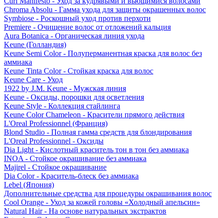
Curl Manifesto - Уход за кудрявыми и вьющимися волосами
Chroma Absolu - Гамма ухода для защиты окрашенных волос
Symbiose - Роскошный уход против перхоти
Premiere - Очищение волос от отложений кальция
Aura Botanica - Органическая линия ухода
Keune (Голландия)
Keune Semi Color - Полуперманентная краска для волос без
аммиака
Keune Tinta Color - Стойкая краска для волос
Keune Care - Уход
1922 by J.M. Keune - Мужская линия
Keune - Оксиды, порошки для осветления
Keune Style - Коллекция стайлинга
Keune Color Chameleon - Красители прямого действия
L'Oreal Professionnel (Франция)
Blond Studio - Полная гамма средств для блондирования
L'Oreal Professionnel - Оксиды
Dia Light - Кислотный краситель тон в тон без аммиака
INOA - Стойкое окрашивание без аммиака
Majirel - Стойкое окрашивание
Dia Color - Краситель-блеск без аммиака
Lebel (Япония)
Дополнительные средства для процедуры окрашивания волос
Cool Orange - Уход за кожей головы «Холодный апельсин»
Natural Hair - На основе натуральных экстрактов