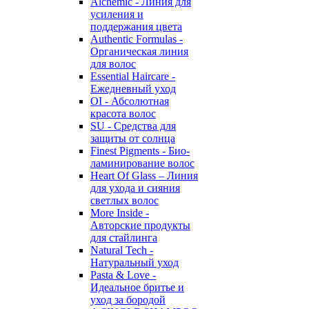
Alchemic - Линия для
усиления и
поддержания цвета
Authentic Formulas -
Органическая линия
для волос
Essential Haircare -
Eжедневный уход
OI - Абсолютная
красота волос
SU - Средства для
защиты от солнца
Finest Pigments - Био-
ламинирование волос
Heart Of Glass – Линия
для ухода и сияния
светлых волос
More Inside -
Авторские продукты
для стайлинга
Natural Tech -
Натуральный уход
Pasta & Love -
Идеальное бритье и
уход за бородой