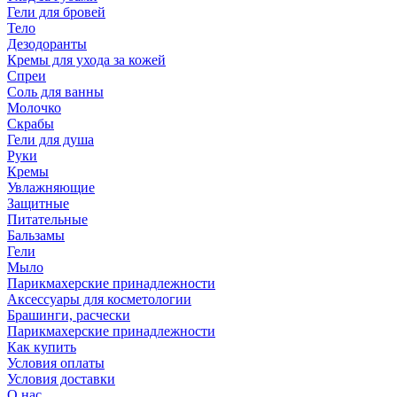
Гели для бровей
Тело
Дезодоранты
Кремы для ухода за кожей
Спреи
Соль для ванны
Молочко
Скрабы
Гели для душа
Руки
Кремы
Увлажняющие
Защитные
Питательные
Бальзамы
Гели
Мыло
Парикмахерские принадлежности
Аксессуары для косметологии
Брашинги, расчески
Парикмахерские принадлежности
Как купить
Условия оплаты
Условия доставки
О нас