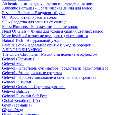
Alchemic - Линия для усиления и поддержания цвета
Authentic Formulas - Органическая линия для волос
Essential Haircare - Eжедневный уход
OI - Абсолютная красота волос
SU - Средства для защиты от солнца
Finest Pigments - Био-ламинирование волос
Heart Of Glass – Линия для ухода и сияния светлых волос
More Inside - Авторские продукты для стайлинга
Natural Tech - Натуральный уход
Pasta & Love - Идеальное бритье и уход за бородой
A SINGLE SHAMPOO
The Circle Chronicles - Маски с мгновенным эффектом
Gehwol (Германия)
Gehwol Med
Gehwol - Пластыри, супинаторы, средства из гель-полимера
Gehwol - Универсальные средства
Gehwol - Профессиональные и специальные средства
Gehwol Fusskraft
Gehwol Gerlasan - Средства для тела
Gehwol Balance
Gehwol Fusskraft Soft Feet
Global Keratin (США)
Glynt (Германия)
Glynt - Уход
Glynt - Окрашивание