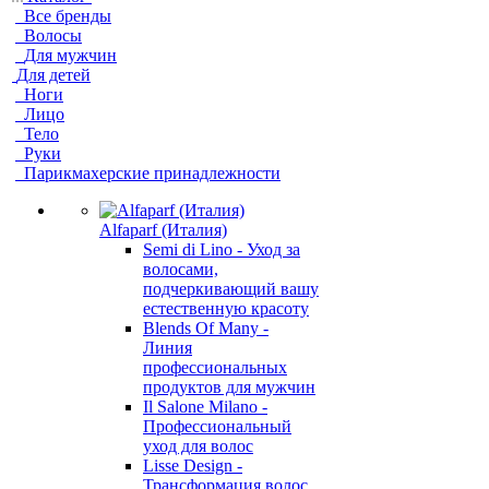
Все бренды
Волосы
Для мужчин
Для детей
Ноги
Лицо
Тело
Руки
Парикмахерские принадлежности
Alfaparf (Италия)
Semi di Lino - Уход за
волосами,
подчеркивающий вашу
естественную красоту
Blends Of Many -
Линия
профессиональных
продуктов для мужчин
Il Salone Milano -
Профессиональный
уход для волос
Lisse Design -
Трансформация волос