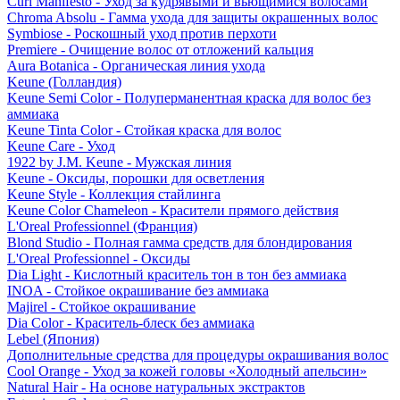
Curl Manifesto - Уход за кудрявыми и вьющимися волосами
Chroma Absolu - Гамма ухода для защиты окрашенных волос
Symbiose - Роскошный уход против перхоти
Premiere - Очищение волос от отложений кальция
Aura Botanica - Органическая линия ухода
Keune (Голландия)
Keune Semi Color - Полуперманентная краска для волос без
аммиака
Keune Tinta Color - Стойкая краска для волос
Keune Care - Уход
1922 by J.M. Keune - Мужская линия
Keune - Оксиды, порошки для осветления
Keune Style - Коллекция стайлинга
Keune Color Chameleon - Красители прямого действия
L'Oreal Professionnel (Франция)
Blond Studio - Полная гамма средств для блондирования
L'Oreal Professionnel - Оксиды
Dia Light - Кислотный краситель тон в тон без аммиака
INOA - Стойкое окрашивание без аммиака
Majirel - Стойкое окрашивание
Dia Color - Краситель-блеск без аммиака
Lebel (Япония)
Дополнительные средства для процедуры окрашивания волос
Cool Orange - Уход за кожей головы «Холодный апельсин»
Natural Hair - На основе натуральных экстрактов