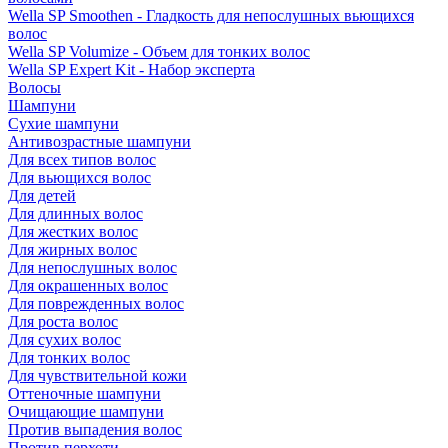
Wella SP Smoothen - Гладкость для непослушных вьющихся
волос
Wella SP Volumize - Объем для тонких волос
Wella SP Expert Kit - Набор эксперта
Волосы
Шампуни
Сухие шампуни
Антивозрастные шампуни
Для всех типов волос
Для вьющихся волос
Для детей
Для длинных волос
Для жестких волос
Для жирных волос
Для непослушных волос
Для окрашенных волос
Для поврежденных волос
Для роста волос
Для сухих волос
Для тонких волос
Для чувствительной кожи
Оттеночные шампуни
Очищающие шампуни
Против выпадения волос
Против перхоти