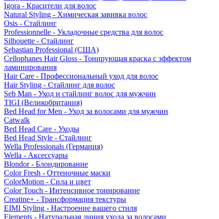
Igora - Красители для волос
Natural Styling - Химическая завивка волос
Osis - Стайлинг
Professionnelle - Укладочные средства для волос
Silhouette - Стайлинг
Sebastian Professional (США)
Cellophanes Hair Gloss - Тонирующая краска с эффектом
ламинирования
Hair Care - Профессиональный уход для волос
Hair Styling - Стайлинг для волос
Seb Man - Уход и стайлинг волос для мужчин
TIGI (Великобритания)
Bed Head for Men - Уход за волосами для мужчин
Catwalk
Bed Head Care - Уходы
Bed Head Style - Стайлинг
Wella Professionals (Германия)
Wella - Аксессуары
Blondor - Блондирование
Color Fresh - Оттеночные маски
ColorMotion - Сила и цвет
Color Touch - Интенсивное тонирование
Creatine+ - Трансформация текстуры
EIMI Styling - Настроение вашего стиля
Elements - Натуральная линия ухода за волосами