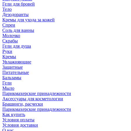
Гели для бровей
Тело
Дезодоранты
Кремы для ухода за кожей
Спреи
Соль для ванны
Молочко
Скрабы
Гели для душа
Руки
Кремы
Увлажняющие
Защитные
Питательные
Бальзамы
Гели
Мыло
Парикмахерские принадлежности
Аксессуары для косметологии
Брашинги, расчески
Парикмахерские принадлежности
Как купить
Условия оплаты
Условия доставки
О нас