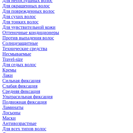
Для непослушных волос
Для окрашенных волос
Для поврежденных волос
Для сухих волос
Для тонких волос
Для чувствительной кожи
Оттеночные кондиционеры
Против выпадения волос
Солнцезащитные
Технические средства
Несмываемые
Travel-size
Для седых волос
Кремы
Лаки
Сильная фиксация
Слабая фиксация
Средняя фиксация
Ультрасильная фиксация
Подвижная фиксация
Ламинаты
Лосьоны
Маски
Антивозрастные
Для всех типов волос