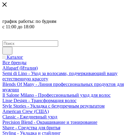
график работы:
по будням
с 11:00 до 18:00
Каталог
Все бренды
Alfaparf (Италия)
Semi di Lino - Уход за волосами, подчеркивающий вашу
естественную красоту
Blends Of Many - Линия профессиональных продуктов для
мужчин
Il Salone Milano - Профессиональный уход для волос
Lisse Design - Трансформация волос
Style Stories - Укладка с безупречным результатом
American Crew (США)
Classic - Ежедневный уход
Precision Blend - Окрашивание и тонирование
Shave - Средства для бритья
Styling - Укладка и стайлинг