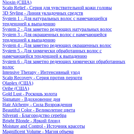
Nioxin (США)
Scalp Relief - Серия для чувствительной кожи головы
3D Styling - Линия укладочных средств
System 1 - Для натуральных волос с намечающейся
тенденцией к выпадению
System 2 - Для заметно редеющих натуральных волос
System 3 - Для окрашенных волос с намечающейся
тенденцией к выпадению
System 4 - Для заметно редеющих окрашенных волос
System 5 - Для химически обработанных волос с
намечающейся тенденцией к выпадению
System 6 - Для заметно редеющих химически обработанных
волос
Intensive Therapy - Интенсивный уход
Scalp Recovery - Серия против перхоти
Olaplex (США)
Oribe (США)
Gold Lust - Роскошь золота
Signature - Вдохновение дня
Hair Alchemy - Сила Возрождения
Beautiful Color - Великолепие цвета
Silverati - Благородство серебра
Bright Blonde - Яркий блонд
Moisture and Control - Источник красоты
Magnificent Volume - Магия объема