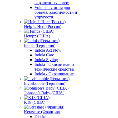
окрашенных волос
Volume - Линия для
объема, эластичности и
упругости
Help Is Here (Россия)
Hempz (США)
Indola (Германия)
Indola Act Now
Indola Care
Indola Styling
Indola - Окислители и
технические средства
Indola - Окрашивание
Invisibobble (Германия)
Johnson’s Baby (США)
K18 (США)
Kerastase (Франция)
Discipline -