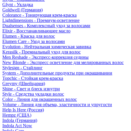
Glynt - Укладка
Goldwell (Германия)
Colorance - Тонирующая крем-краска
Lightdimensions - Премиум-осветление
Dualsenses - Комплексный уход за волосами
Elixir - Восстанавливающее масло
Elumen - Краска для волос
Elumen Care - Уход за волосами
Evolution - Нейтральная химическая завивка
Kerasilk - Премиальный уход для волос
Men Reshade - Экспресс-коррекция седины
New Blonde - Экспресс осветление для мелированных волос
Stylesign - Стайлинг
System - Дополнительные продукты при окрашивании
Topchic - Стойкая крем-краска
Greymy (Швейцария)
Shine - Свет и блеск изнутри
Style - Средства укладки волос
Color - Линия для окрашенных волос
Volume - Линия для объема, эластичности и упругости
Help Is Here (Россия)
Hempz (США)
Indola (Германия)
Indola Act Now
Indola Care