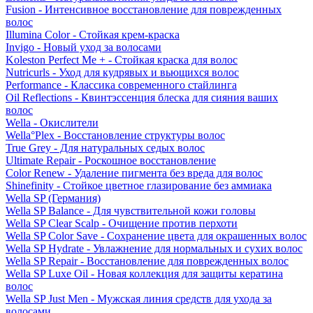
Fusion - Интенсивное восстановление для поврежденных
волос
Illumina Color - Стойкая крем-краска
Invigo - Новый уход за волосами
Koleston Perfect Me + - Стойкая краска для волос
Nutricurls - Уход для кудрявых и вьющихся волос
Performance - Классика современного стайлинга
Oil Reflections - Квинтэссенция блеска для сияния ваших
волос
Wella - Окислители
Wella°Plex - Восстановление структуры волос
True Grey - Для натуральных седых волос
Ultimate Repair - Роскошное восстановление
Color Renew - Удаление пигмента без вреда для волос
Shinefinity - Стойкое цветное глазирование без аммиака
Wella SP (Германия)
Wella SP Balance - Для чувствительной кожи головы
Wella SP Clear Scalp - Очищение против перхоти
Wella SP Color Save - Сохранение цвета для окрашенных волос
Wella SP Hydrate - Увлажнение для нормальных и сухих волос
Wella SP Repair - Восстановление для поврежденных волос
Wella SP Luxe Oil - Новая коллекция для защиты кератина
волос
Wella SP Just Men - Мужская линия средств для ухода за
волосами