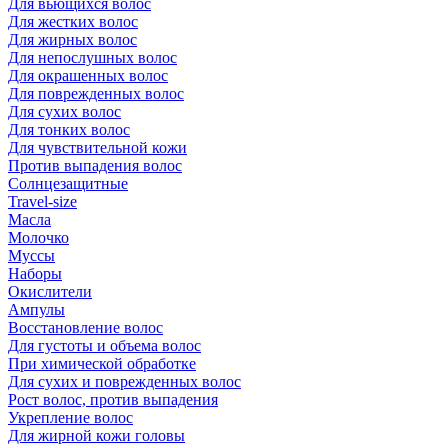
Для вьющихся волос
Для жестких волос
Для жирных волос
Для непослушных волос
Для окрашенных волос
Для поврежденных волос
Для сухих волос
Для тонких волос
Для чувствительной кожи
Против выпадения волос
Солнцезащитные
Travel-size
Масла
Молочко
Муссы
Наборы
Окислители
Ампулы
Восстановление волос
Для густоты и объема волос
При химической обработке
Для сухих и поврежденных волос
Рост волос, против выпадения
Укрепление волос
Для жирной кожи головы