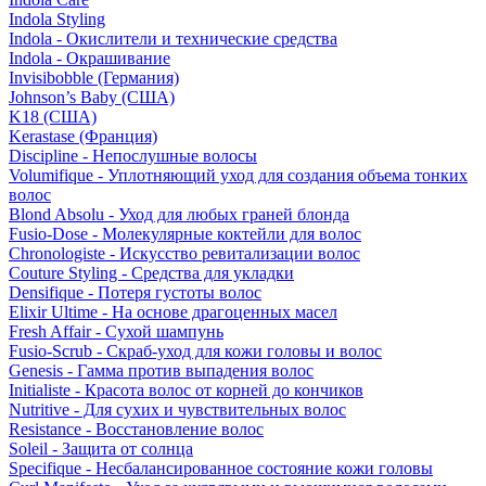
Indola Styling
Indola - Окислители и технические средства
Indola - Окрашивание
Invisibobble (Германия)
Johnson’s Baby (США)
K18 (США)
Kerastase (Франция)
Discipline - Непослушные волосы
Volumifique - Уплотняющий уход для создания объема тонких
волос
Blond Absolu - Уход для любых граней блонда
Fusio-Dose - Молекулярные коктейли для волос
Chronologiste - Искусство ревитализации волос
Couture Styling - Средства для укладки
Densifique - Потеря густоты волос
Elixir Ultime - На основе драгоценных масел
Fresh Affair - Сухой шампунь
Fusio-Scrub - Скраб-уход для кожи головы и волос
Genesis - Гамма против выпадения волос
Initialiste - Красота волос от корней до кончиков
Nutritive - Для сухих и чувствительных волос
Resistance - Восстановление волос
Soleil - Защита от солнца
Specifique - Несбалансированное состояние кожи головы