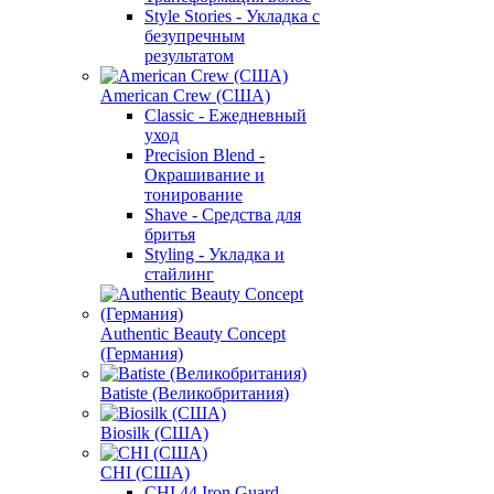
Style Stories - Укладка с
безупречным
результатом
American Crew (США)
Classic - Ежедневный
уход
Precision Blend -
Окрашивание и
тонирование
Shave - Средства для
бритья
Styling - Укладка и
стайлинг
Authentic Beauty Concept
(Германия)
Batiste (Великобритания)
Biosilk (США)
CHI (США)
CHI 44 Iron Guard -