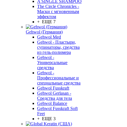
A SINGLE SHAMPOO
The Circle Chronicles -
Маски с мгновенным
эффектом
+ ЕЩЕ 7
Gehwol (Германия)
Gehwol Med
Gehwol - Пластыри,
супинаторы, средства
из гель-полимера
Gehwol -
Универсальные
средства
Gehwol -
Профессиональные и
специальные средства
Gehwol Fusskraft
Gehwol Gerlasan -
Средства для тела
Gehwol Balance
Gehwol Fusskraft Soft
Feet
+ ЕЩЕ 3