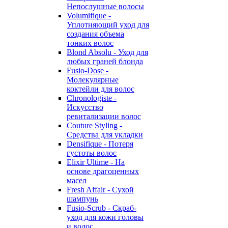
Непослушные волосы
Volumifique -
Уплотняющий уход для
создания объема
тонких волос
Blond Absolu - Уход для
любых граней блонда
Fusio-Dose -
Молекулярные
коктейли для волос
Chronologiste -
Искусство
ревитализации волос
Couture Styling -
Средства для укладки
Densifique - Потеря
густоты волос
Elixir Ultime - На
основе драгоценных
масел
Fresh Affair - Сухой
шампунь
Fusio-Scrub - Скраб-
уход для кожи головы
и волос