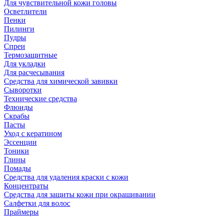
Для чувствительной кожи головы
Осветлители
Пенки
Пилинги
Пудры
Спреи
Термозащитные
Для укладки
Для расчесывания
Средства для химической завивки
Сыворотки
Технические средства
Флюиды
Скрабы
Пасты
Уход с кератином
Эссенции
Тоники
Глины
Помады
Средства для удаления краски с кожи
Концентраты
Средства для защиты кожи при окрашивании
Салфетки для волос
Праймеры