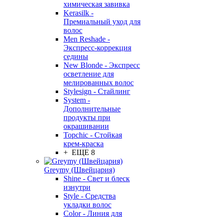
химическая завивка
Kerasilk -
Премиальный уход для
волос
Men Reshade -
Экспресс-коррекция
седины
New Blonde - Экспресс
осветление для
мелированных волос
Stylesign - Стайлинг
System -
Дополнительные
продукты при
окрашивании
Topchic - Стойкая
крем-краска
+ ЕЩЕ 8
Greymy (Швейцария)
Shine - Свет и блеск
изнутри
Style - Средства
укладки волос
Color - Линия для