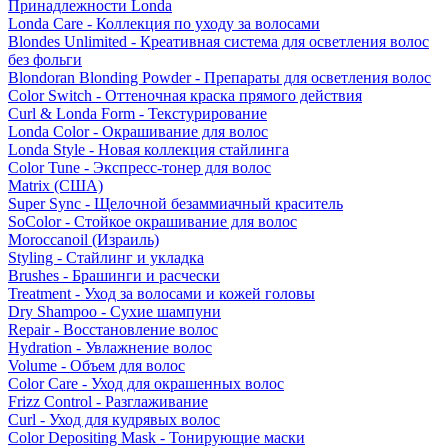
Принадлежности Londa
Londa Care - Коллекция по уходу за волосами
Blondes Unlimited - Креативная система для осветления волос
без фольги
Blondoran Blonding Powder - Препараты для осветления волос
Color Switch - Оттеночная краска прямого действия
Curl & Londa Form - Текстурирование
Londa Color - Окрашивание для волос
Londa Style - Новая коллекция стайлинга
Color Tune - Экспресс-тонер для волос
Matrix (США)
Super Sync - Щелочной безаммиачный краситель
SoColor - Стойкое окрашивание для волос
Moroccanoil (Израиль)
Styling - Стайлинг и укладка
Brushes - Брашинги и расчески
Treatment - Уход за волосами и кожей головы
Dry Shampoo - Сухие шампуни
Repair - Восстановление волос
Hydration - Увлажнение волос
Volume - Объем для волос
Color Care - Уход для окрашенных волос
Frizz Control - Разглаживание
Curl - Уход для кудрявых волос
Color Depositing Mask - Тонирующие маски