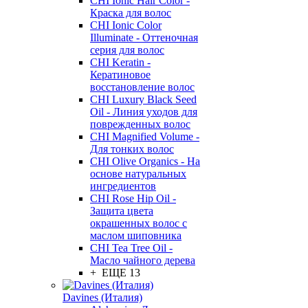
CHI Ionic Hair Color -
Краска для волос
CHI Ionic Color
Illuminate - Оттеночная
серия для волос
CHI Keratin -
Кератиновое
восстановление волос
CHI Luxury Black Seed
Oil - Линия уходов для
поврежденных волос
CHI Magnified Volume -
Для тонких волос
CHI Olive Organics - На
основе натуральных
ингредиентов
CHI Rose Hip Oil -
Защита цвета
окрашенных волос с
маслом шиповника
CHI Tea Tree Oil -
Масло чайного дерева
+ ЕЩЕ 13
Davines (Италия)