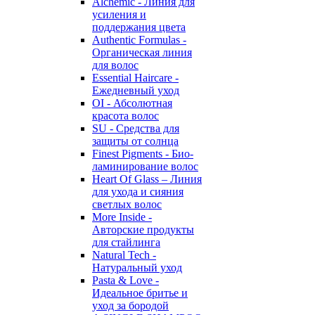
Alchemic - Линия для
усиления и
поддержания цвета
Authentic Formulas -
Органическая линия
для волос
Essential Haircare -
Eжедневный уход
OI - Абсолютная
красота волос
SU - Средства для
защиты от солнца
Finest Pigments - Био-
ламинирование волос
Heart Of Glass – Линия
для ухода и сияния
светлых волос
More Inside -
Авторские продукты
для стайлинга
Natural Tech -
Натуральный уход
Pasta & Love -
Идеальное бритье и
уход за бородой