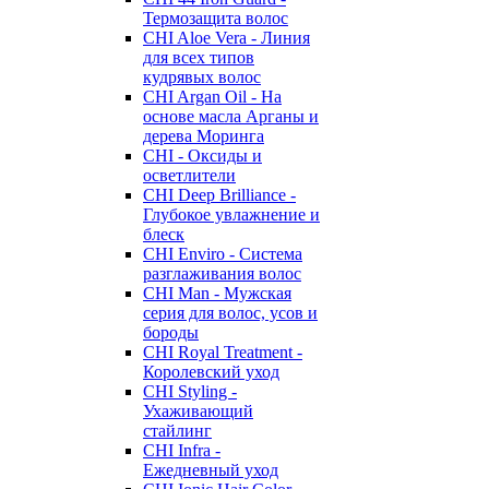
Термозащита волос
CHI Aloe Vera - Линия
для всех типов
кудрявых волос
CHI Argan Oil - На
основе масла Арганы и
дерева Моринга
CHI - Оксиды и
осветлители
CHI Deep Brilliance -
Глубокое увлажнение и
блеск
CHI Enviro - Система
разглаживания волос
CHI Man - Мужская
серия для волос, усов и
бороды
CHI Royal Treatment -
Королевский уход
CHI Styling -
Ухаживающий
стайлинг
CHI Infra -
Ежедневный уход