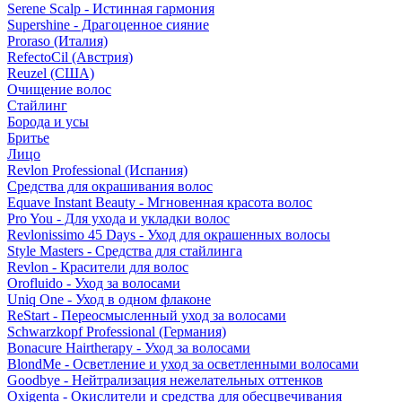
Serene Scalp - Истинная гармония
Supershine - Драгоценное сияние
Proraso (Италия)
RefectoCil (Австрия)
Reuzel (США)
Очищение волос
Стайлинг
Борода и усы
Бритье
Лицо
Revlon Professional (Испания)
Средства для окрашивания волос
Equave Instant Beauty - Мгновенная красота волос
Pro You - Для ухода и укладки волос
Revlonissimo 45 Days - Уход для окрашенных волосы
Style Masters - Средства для стайлинга
Revlon - Красители для волос
Orofluido - Уход за волосами
Uniq One - Уход в одном флаконе
ReStart - Переосмысленный уход за волосами
Schwarzkopf Professional (Германия)
Bonacure Hairtherapy - Уход за волосами
BlondMe - Осветление и уход за осветленными волосами
Goodbye - Нейтрализация нежелательных оттенков
Oxigenta - Окислители и средства для обесцвечивания