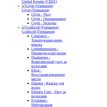
Global Keratin (США)
Glynt (Германия)
Glynt - Уход
Glynt - Окрашивание
Glynt - Укладка
Goldwell (Германия)
Colorance -
Тонирующая крем-
краска
Lightdimensions -
Премиум-осветление
Dualsenses -
Комплексный уход за
волосами
Elixir -
Восстанавливающее
масло
Elumen - Краска для
волос
Elumen Care - Уход за
волосами
Evolution -
Нейтральная