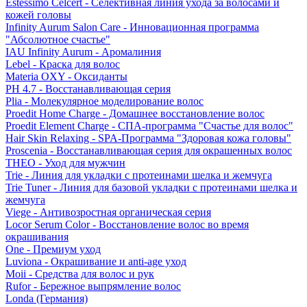
Estessimo Celcert - Селективная линия ухода за волосами и
кожей головы
Infinity Aurum Salon Care - Инновационная программа
"Абсолютное счастье"
IAU Infinity Aurum - Аромалиния
Lebel - Краска для волос
Materia OXY - Оксиданты
PH 4.7 - Восстанавливающая серия
Plia - Молекулярное моделирование волос
Proedit Home Charge - Домашнее восстановление волос
Proedit Element Charge - СПА-программа "Счастье для волос"
Hair Skin Relaxing - SPA-Программа "Здоровая кожа головы"
Proscenia - Восстанавливающая серия для окрашенных волос
THEO - Уход для мужчин
Trie - Линия для укладки с протеинами шелка и жемчуга
Trie Tuner - Линия для базовой укладки с протеинами шелка и
жемчуга
Viege - Антивозростная органическая серия
Locor Serum Color - Восстановление волос во время
окрашивания
One - Премиум уход
Luviona - Окрашивание и anti-age уход
Moii - Средства для волос и рук
Rufor - Бережное выпрямление волос
Londa (Германия)