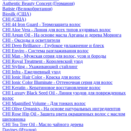
Authentic Beauty Concept (Германия)
Batiste (Великобритания)
Biosilk (США)
CHI (США)
CHI 44 Iron Guard - Термозащита волос
CHI Aloe Vera - Линия для всех типов кудрявых волос
CHI Argan Oil - На основе масла Арганы и дерева Моринга
CHI - Оксиды и осветлители
CHI Deep Brilliance - Глубокое увлажнение и блеск
CHI Enviro - Система разглаживания волос
CHI Man - Мужская серия для волос, усов и бороды
CHI Royal Treatment - Королевский уход
CHI Styling - Ухаживающий стайлинг
CHI Infra - Ежедневный уход
CHI Ionic Hair Color - Краска для волос
CHI Ionic Color Illuminate - Оттеночная серия для волос
CHI Keratin - Кератиновое восстановление волос
CHI Luxury Black Seed Oil - Линия уходов для поврежденных
волос
CHI Magnified Volume - Для тонких волос
CHI Olive Organics - На основе натуральных ингредиентов
CHI Rose Hip Oil - Защита цвета окрашенных волос с маслом
шиповника
CHI Tea Tree Oil - Масло чайного дерева
Davines (Италия)