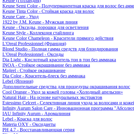
Keune (Голландия)
Keune Semi Color - Полуперманентная краска для волос без амм
Keune Tinta Color - Стойкая краска для волос
Keune Care - Уход
1922 by J.M. Keune - Мужская линия
Keune - Оксиды, порошки для осветления
Keune Style - Коллекция стайлинга
Keune Color Chameleon - Красители прямого действия
L'Oreal Professionnel (Франция)
Blond Studio - Полная гамма средств для блондирования
L'Oreal Professionnel - Оксиды
Dia Light - Кислотный краситель тон в тон без аммиака
INOA - Стойкое окрашивание без аммиака
Majirel - Стойкое окрашивание
Dia Color - Краситель-блеск без аммиака
Lebel (Япония)
Дополнительные средства для процедуры окрашивания волос
Cool Orange - Уход за кожей головы «Холодный апельсин»
Natural Hair - На основе натуральных экстрактов
Estessimo Celcert - Селективная линия ухода за волосами и кож
Infinity Aurum Salon Care - Инновационная программа "Абсолют
IAU Infinity Aurum - Аромалиния
Lebel - Краска для волос
Materia OXY - Оксиданты
PH 4.7 - Восстанавливающая серия