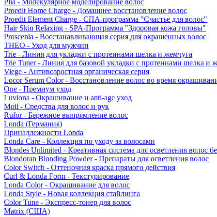
Plia - Молекулярное моделирование волос
Proedit Home Charge - Домашнее восстановление волос
Proedit Element Charge - СПА-программа "Счастье для волос"
Hair Skin Relaxing - SPA-Программа "Здоровая кожа головы"
Proscenia - Восстанавливающая серия для окрашенных волос
THEO - Уход для мужчин
Trie - Линия для укладки с протеинами шелка и жемчуга
Trie Tuner - Линия для базовой укладки с протеинами шелка и 
Viege - Антивозростная органическая серия
Locor Serum Color - Восстановление волос во время окрашиван
One - Премиум уход
Luviona - Окрашивание и anti-age уход
Moii - Средства для волос и рук
Rufor - Бережное выпрямление волос
Londa (Германия)
Принадлежности Londa
Londa Care - Коллекция по уходу за волосами
Blondes Unlimited - Креативная система для осветления волос б
Blondoran Blonding Powder - Препараты для осветления волос
Color Switch - Оттеночная краска прямого действия
Curl & Londa Form - Текстурирование
Londa Color - Окрашивание для волос
Londa Style - Новая коллекция стайлинга
Color Tune - Экспресс-тонер для волос
Matrix (США)