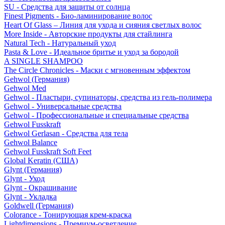
SU - Средства для защиты от солнца
Finest Pigments - Био-ламинирование волос
Heart Of Glass – Линия для ухода и сияния светлых волос
More Inside - Авторские продукты для стайлинга
Natural Tech - Натуральный уход
Pasta & Love - Идеальное бритье и уход за бородой
A SINGLE SHAMPOO
The Circle Chronicles - Маски с мгновенным эффектом
Gehwol (Германия)
Gehwol Med
Gehwol - Пластыри, супинаторы, средства из гель-полимера
Gehwol - Универсальные средства
Gehwol - Профессиональные и специальные средства
Gehwol Fusskraft
Gehwol Gerlasan - Средства для тела
Gehwol Balance
Gehwol Fusskraft Soft Feet
Global Keratin (США)
Glynt (Германия)
Glynt - Уход
Glynt - Окрашивание
Glynt - Укладка
Goldwell (Германия)
Colorance - Тонирующая крем-краска
Lightdimensions - Премиум-осветление