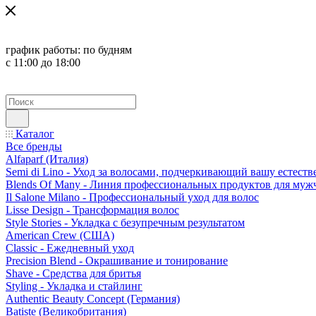
график работы:
по будням
с 11:00 до 18:00
Каталог
Все бренды
Alfaparf (Италия)
Semi di Lino - Уход за волосами, подчеркивающий вашу естест
Blends Of Many - Линия профессиональных продуктов для муж
Il Salone Milano - Профессиональный уход для волос
Lisse Design - Трансформация волос
Style Stories - Укладка с безупречным результатом
American Crew (США)
Classic - Ежедневный уход
Precision Blend - Окрашивание и тонирование
Shave - Средства для бритья
Styling - Укладка и стайлинг
Authentic Beauty Concept (Германия)
Batiste (Великобритания)