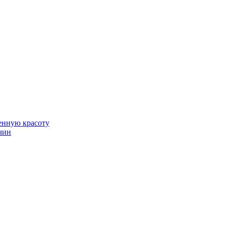
венную красоту
чин