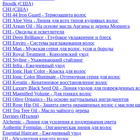
Biosilk (США)
CHI (США)
CHI 44 Iron Guard - Термозащита волос
CHI Aloe Vera - Линия для всех типов кудрявых волос
CHI Argan Oil - На основе масла Арганы и дерева Моринга
CHI - Оксиды и осветлители
CHI Deep Brilliance - Глубокое увлажнение и блеск
CHI Enviro - Система разглаживания волос
CHI Man - Мужская серия для волос, усов и бороды
CHI Royal Treatment - Королевский уход
CHI Styling - Ухаживающий стайлинг
CHI Infra - Ежедневный уход
CHI Ionic Hair Color - Краска для волос
CHI Ionic Color Illuminate - Оттеночная серия для волос
CHI Keratin - Кератиновое восстановление волос
CHI Luxury Black Seed Oil - Линия уходов для поврежденных в
CHI Magnified Volume - Для тонких волос
CHI Olive Organics - На основе натуральных ингредиентов
CHI Rose Hip Oil - Защита цвета окрашенных волос с маслом 
CHI Tea Tree Oil - Масло чайного дерева
Davines (Италия)
Alchemic - Линия для усиления и поддержания цвета
Authentic Formulas - Органическая линия для волос
Essential Haircare - Eжедневный уход
OI - Абсолютная красота волос