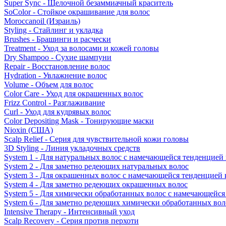
Super Sync - Щелочной безаммиачный краситель
SoColor - Стойкое окрашивание для волос
Moroccanoil (Израиль)
Styling - Стайлинг и укладка
Brushes - Брашинги и расчески
Treatment - Уход за волосами и кожей головы
Dry Shampoo - Сухие шампуни
Repair - Восстановление волос
Hydration - Увлажнение волос
Volume - Объем для волос
Color Care - Уход для окрашенных волос
Frizz Control - Разглаживание
Curl - Уход для кудрявых волос
Color Depositing Mask - Тонирующие маски
Nioxin (США)
Scalp Relief - Серия для чувствительной кожи головы
3D Styling - Линия укладочных средств
System 1 - Для натуральных волос с намечающейся тенденцией
System 2 - Для заметно редеющих натуральных волос
System 3 - Для окрашенных волос с намечающейся тенденцией
System 4 - Для заметно редеющих окрашенных волос
System 5 - Для химически обработанных волос с намечающейс
System 6 - Для заметно редеющих химически обработанных вол
Intensive Therapy - Интенсивный уход
Scalp Recovery - Серия против перхоти