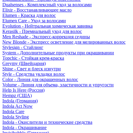
Dualsenses - Комплексный уход за волосами
Elixir - Восстанавливающее масло
Elumen - Краска для волос
Elumen Care - Уход за волосами
Evolution - Нейтральная химическая завивка
Kerasilk - Премиальный уход для волос
Men Reshade - Экспресс-коррекция седины
New Blonde - Экспресс осветление для мелированных волос
Stylesign - Стайлинг
System - Дополнительные продукты при окрашивании
Topchic - Стойкая крем-краска
Greymy (Швейцария)
Shine - Свет и блеск изнутри
Style - Средства укладки волос
Color - Линия для окрашенных волос
Volume - Линия для объема, эластичности и упругости
Help Is Here (Россия)
Hempz (США)
Indola (Германия)
Indola Act Now
Indola Care
Indola Styling
Indola - Окислители и технические средства
Indola - Окрашивание
Invisibobble (Германия)