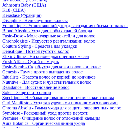
Johnson’s Baby (США)
K18 (США)
Kerastase (Франция)
Discipline - Непослушные волосы
Volumifique - Уплотняющий уход для создания объема тонких в
Blond Absolu - Уход для любых граней блонда
Fusio-Dose - Молекулярные коктейли для волос
Chronologiste - Искусство ревитализации волос
Couture Styling - Средства для укладки
Densifique - Потеря густоты волос
Elixir Ultime - На основе драгоценных масел
Fresh Affair - Сухой шампунь
Fusio-Scrub - Скраб-уход для кожи головы и волос
Genesis - Гамма против выпадения волос
Initialiste - Красота волос от корней до кончиков
Nutritive - Для сухих и чувствительных волос
Resistance - Восстановление волос
Soleil - Защита от солнца
Specifique - Несбалансированное состояние кожи головы
Curl Manifesto - Уход за кудрявыми и вьющимися волосами
Chroma Absolu - Гамма ухода для защиты окрашенных волос
Symbiose - Роскошный уход против перхоти
Premiere - Очищение волос от отложений кальция
Aura Botanica - Органическая линия ухода