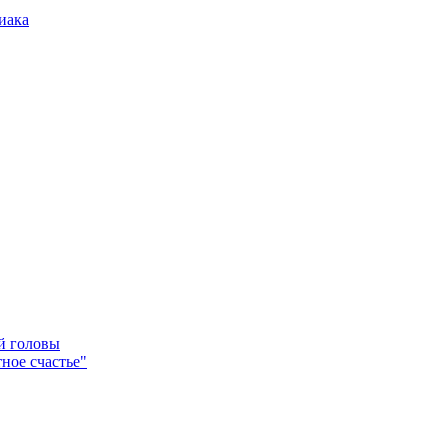
иака
ей головы
ное счастье"