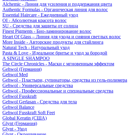
Alchemic - Линия для усиления и поддержания цвета
Authentic Formulas - Органическая линия для волос
Essential Haircare - Eжедневный уход
OI - Абсолютная красота волос
SU - Средства для защиты от солнца
Finest Pigments - Био-ламинирование волос
Heart Of Glass – Линия для ухода и сияния светлых волос
More Inside - Авторские продукты для стайлинга
Natural Tech - Натуральный уход
Pasta & Love - Идеальное бритье и уход за бородой
A SINGLE SHAMPOO
The Circle Chronicles - Маски с мгновенным эффектом
Gehwol (Германия)
Gehwol Med
Gehwol - Пластыри, супинаторы, средства из гель-полимера
Gehwol - Универсальные средства
Gehwol - Профессиональные и специальные средства
Gehwol Fusskraft
Gehwol Gerlasan - Средства для тела
Gehwol Balance
Gehwol Fusskraft Soft Feet
Global Keratin (США)
Glynt (Германия)
Glynt - Уход
Glynt - Окрашивание