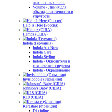
окрашенных волос
Volume - Линия для
объема, эластичности и
упругости
Help Is Here (Россия)
Hempz (США)
Indola (Германия)
Indola Act Now
Indola Care
Indola Styling
Indola - Окислители и
технические средства
Indola - Окрашивание
Invisibobble (Германия)
Johnson’s Baby (США)
K18 (США)
Kerastase (Франция)
Discipline -