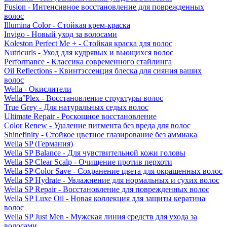
Fusion - Интенсивное восстановление для поврежденных
волос
Illumina Color - Стойкая крем-краска
Invigo - Новый уход за волосами
Koleston Perfect Me + - Стойкая краска для волос
Nutricurls - Уход для кудрявых и вьющихся волос
Performance - Классика современного стайлинга
Oil Reflections - Квинтэссенция блеска для сияния ваших
волос
Wella - Окислители
Wella°Plex - Восстановление структуры волос
True Grey - Для натуральных седых волос
Ultimate Repair - Роскошное восстановление
Color Renew - Удаление пигмента без вреда для волос
Shinefinity - Стойкое цветное глазирование без аммиака
Wella SP (Германия)
Wella SP Balance - Для чувствительной кожи головы
Wella SP Clear Scalp - Очищение против перхоти
Wella SP Color Save - Сохранение цвета для окрашенных волос
Wella SP Hydrate - Увлажнение для нормальных и сухих волос
Wella SP Repair - Восстановление для поврежденных волос
Wella SP Luxe Oil - Новая коллекция для защиты кератина
волос
Wella SP Just Men - Мужская линия средств для ухода за
волосами