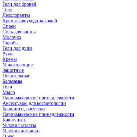
Гели для бровей
Тело
Дезодоранты
Кремы для ухода за кожей
Спреи
Соль для ванны
Молочко
Скрабы
Гели для душа
Руки
Кремы
Увлажняющие
Защитные
Питательные
Бальзамы
Гели
Мыло
Парикмахерские принадлежности
Аксессуары для косметологии
Брашинги, расчески
Парикмахерские принадлежности
Как купить
Условия оплаты
Условия доставки
О нас