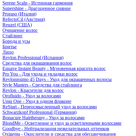
Serene Scalp - Истинная гармония
Supershine - Драгоценное сияние
Proraso (Италия)
RefectoCil (Австрия)
Reuzel (США)
Очищение волос
Стайлинг
Борода и усы
Бритье
Лицо
Revlon Professional (Испания)
Средства для окрашивания волос
Equave Instant Beauty - Мгновенная красота волос
Pro You - Для ухода и укладки волос
Revlonissimo 45 Days - Уход для окрашенных волосы
Style Masters - Средства для стайлинга
Revlon - Красители для волос
Orofluido - Уход за волосами
Uniq One - Уход в одном флаконе
ReStart - Переосмысленный уход за волосами
Schwarzkopf Professional (Германия)
Bonacure Hairtherapy - Уход за волосами
BlondMe - Осветление и уход за осветленными волосами
Goodbye - Нейтрализация нежелательных оттенков
Oxigenta - Окислители и средства для обесцвечивания