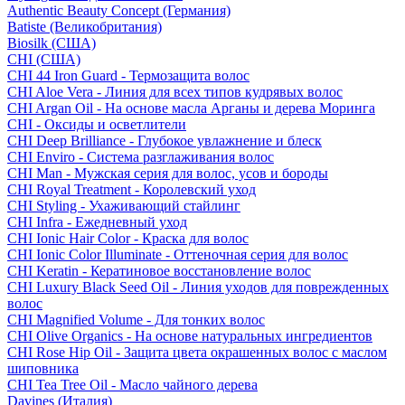
Authentic Beauty Concept (Германия)
Batiste (Великобритания)
Biosilk (США)
CHI (США)
CHI 44 Iron Guard - Термозащита волос
CHI Aloe Vera - Линия для всех типов кудрявых волос
CHI Argan Oil - На основе масла Арганы и дерева Моринга
CHI - Оксиды и осветлители
CHI Deep Brilliance - Глубокое увлажнение и блеск
CHI Enviro - Система разглаживания волос
CHI Man - Мужская серия для волос, усов и бороды
CHI Royal Treatment - Королевский уход
CHI Styling - Ухаживающий стайлинг
CHI Infra - Ежедневный уход
CHI Ionic Hair Color - Краска для волос
CHI Ionic Color Illuminate - Оттеночная серия для волос
CHI Keratin - Кератиновое восстановление волос
CHI Luxury Black Seed Oil - Линия уходов для поврежденных
волос
CHI Magnified Volume - Для тонких волос
CHI Olive Organics - На основе натуральных ингредиентов
CHI Rose Hip Oil - Защита цвета окрашенных волос с маслом
шиповника
CHI Tea Tree Oil - Масло чайного дерева
Davines (Италия)