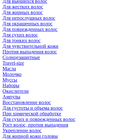
Для вьющихся волос
Для жестких волос
Для жирных волос
Для непослушных волос
Для окрашенных волос
Для поврежденных волос
Для сухих волос
Для тонких волос
Для чувствительной кожи
Против выпадения волос
Солнцезащитные
Travel-size
Масла
Молочко
Муссы
Наборы
Окислители
Ампулы
Восстановление волос
Для густоты и объема волос
При химической обработке
Для сухих и поврежденных волос
Рост волос, против выпадения
Укрепление волос
Для жирной кожи головы