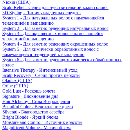
Nioxin (США)
Scalp Relief - Серия для чувствительной кожи головы
3D Styling - Линия укладочных средств
System 1 - Для натуральных волос с намечающейся
тенденцией к выпадению
System 2 - Для заметно редеющих натуральных волос
System 3 - Для окрашенных волос с намечающейся
тенденцией к выпадению
System 4 - Для заметно редеющих окрашенных волос
System 5 - Для химически обработанных волос с
намечающейся тенденцией к выпадению
System 6 - Для заметно редеющих химически обработанных
волос
Intensive Therapy - Интенсивный уход
Scalp Recovery - Серия против перхоти
Olaplex (США)
Oribe (США)
Gold Lust - Роскошь золота
Signature - Вдохновение дня
Hair Alchemy - Сила Возрождения
Beautiful Color - Великолепие цвета
Silverati - Благородство серебра
Bright Blonde - Яркий блонд
Moisture and Control - Источник красоты
Magnificent Volume - Магия объема