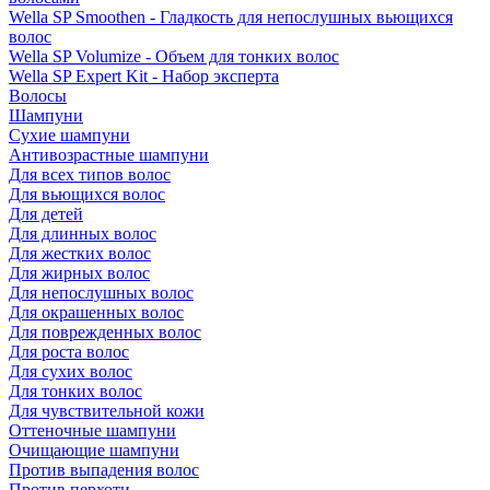
Wella SP Smoothen - Гладкость для непослушных вьющихся
волос
Wella SP Volumize - Объем для тонких волос
Wella SP Expert Kit - Набор эксперта
Волосы
Шампуни
Сухие шампуни
Антивозрастные шампуни
Для всех типов волос
Для вьющихся волос
Для детей
Для длинных волос
Для жестких волос
Для жирных волос
Для непослушных волос
Для окрашенных волос
Для поврежденных волос
Для роста волос
Для сухих волос
Для тонких волос
Для чувствительной кожи
Оттеночные шампуни
Очищающие шампуни
Против выпадения волос
Против перхоти