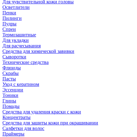
Для чувствительной кожи головы
Осветлители
Пенки
Пилинги
Пудры
Спреи
Термозащитные
Для укладки
Для расчесывания
Средства для химической завивки
Сыворотки
Технические средства
Флюиды
Скрабы
Пасты
Уход с кератином
Эссенции
Тоники
Глины
Помады
Средства для удаления краски с кожи
Концентраты
Средства для защиты кожи при окрашивании
Салфетки для волос
Праймеры