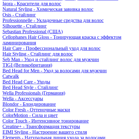
Igora - Красители для волос
Natural Styling - Химическая завивка волос
Osis - Стайлинг
Professionnelle - Укладочные средства для волос
Silhouette - Стайлинг
Sebastian Professional (США)
Cellophanes Hair Gloss - Тонирующая краска с эффектом
ламинирования
Hair Care - Профессиональный уход для волос
Hair Styling - Стайлинг для волос
Seb Man - Уход и стайлинг волос для мужчин
TIGI (Великобритания)
Bed Head for Men - Уход за волосами для мужчин
Catwalk
Bed Head Care - Уходы
Bed Head Style - Стайлинг
Wella Professionals (Германия)
Wella - Аксессуары
Blondor - Блондирование
Color Fresh - Оттеночные маски
ColorMotion - Сила и цвет
Color Touch - Интенсивное тонирование
Creatine+ - Трансформация текстуры
EIMI Styling - Настроение вашего стиля
Elements - Натуральная линия ухода за волосами