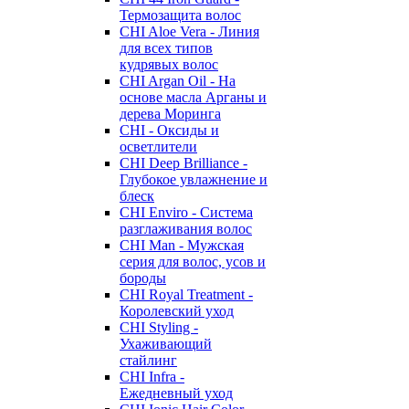
Термозащита волос
CHI Aloe Vera - Линия
для всех типов
кудрявых волос
CHI Argan Oil - На
основе масла Арганы и
дерева Моринга
CHI - Оксиды и
осветлители
CHI Deep Brilliance -
Глубокое увлажнение и
блеск
CHI Enviro - Система
разглаживания волос
CHI Man - Мужская
серия для волос, усов и
бороды
CHI Royal Treatment -
Королевский уход
CHI Styling -
Ухаживающий
стайлинг
CHI Infra -
Ежедневный уход