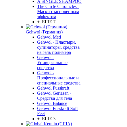
A SINGLE SHAMPOO
The Circle Chronicles -
Маски с мгновенным
эффектом
+ ЕЩЕ 7
Gehwol (Германия)
Gehwol Med
Gehwol - Пластыри,
супинаторы, средства
из гель-полимера
Gehwol -
Универсальные
средства
Gehwol -
Профессиональные и
специальные средства
Gehwol Fusskraft
Gehwol Gerlasan -
Средства для тела
Gehwol Balance
Gehwol Fusskraft Soft
Feet
+ ЕЩЕ 3