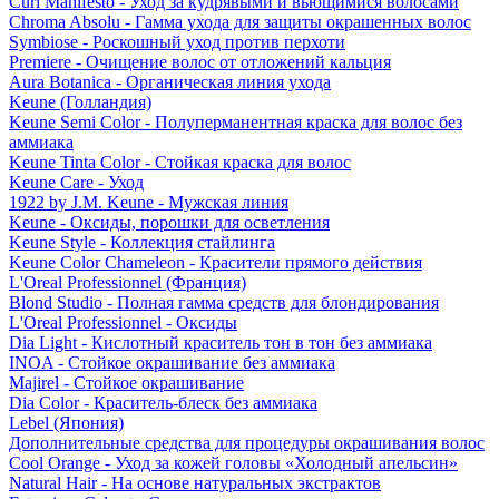
Curl Manifesto - Уход за кудрявыми и вьющимися волосами
Chroma Absolu - Гамма ухода для защиты окрашенных волос
Symbiose - Роскошный уход против перхоти
Premiere - Очищение волос от отложений кальция
Aura Botanica - Органическая линия ухода
Keune (Голландия)
Keune Semi Color - Полуперманентная краска для волос без
аммиака
Keune Tinta Color - Стойкая краска для волос
Keune Care - Уход
1922 by J.M. Keune - Мужская линия
Keune - Оксиды, порошки для осветления
Keune Style - Коллекция стайлинга
Keune Color Chameleon - Красители прямого действия
L'Oreal Professionnel (Франция)
Blond Studio - Полная гамма средств для блондирования
L'Oreal Professionnel - Оксиды
Dia Light - Кислотный краситель тон в тон без аммиака
INOA - Стойкое окрашивание без аммиака
Majirel - Стойкое окрашивание
Dia Color - Краситель-блеск без аммиака
Lebel (Япония)
Дополнительные средства для процедуры окрашивания волос
Cool Orange - Уход за кожей головы «Холодный апельсин»
Natural Hair - На основе натуральных экстрактов