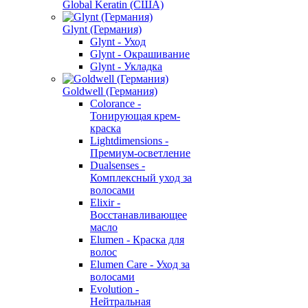
Global Keratin (США)
Glynt (Германия)
Glynt - Уход
Glynt - Окрашивание
Glynt - Укладка
Goldwell (Германия)
Colorance -
Тонирующая крем-
краска
Lightdimensions -
Премиум-осветление
Dualsenses -
Комплексный уход за
волосами
Elixir -
Восстанавливающее
масло
Elumen - Краска для
волос
Elumen Care - Уход за
волосами
Evolution -
Нейтральная