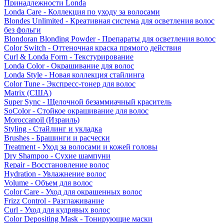
Принадлежности Londa
Londa Care - Коллекция по уходу за волосами
Blondes Unlimited - Креативная система для осветления волос
без фольги
Blondoran Blonding Powder - Препараты для осветления волос
Color Switch - Оттеночная краска прямого действия
Curl & Londa Form - Текстурирование
Londa Color - Окрашивание для волос
Londa Style - Новая коллекция стайлинга
Color Tune - Экспресс-тонер для волос
Matrix (США)
Super Sync - Щелочной безаммиачный краситель
SoColor - Стойкое окрашивание для волос
Moroccanoil (Израиль)
Styling - Стайлинг и укладка
Brushes - Брашинги и расчески
Treatment - Уход за волосами и кожей головы
Dry Shampoo - Сухие шампуни
Repair - Восстановление волос
Hydration - Увлажнение волос
Volume - Объем для волос
Color Care - Уход для окрашенных волос
Frizz Control - Разглаживание
Curl - Уход для кудрявых волос
Color Depositing Mask - Тонирующие маски