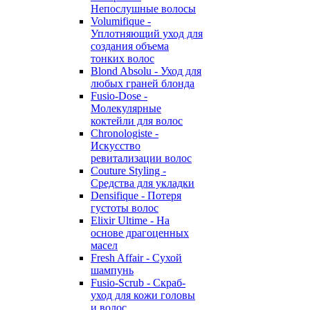
Непослушные волосы
Volumifique -
Уплотняющий уход для
создания объема
тонких волос
Blond Absolu - Уход для
любых граней блонда
Fusio-Dose -
Молекулярные
коктейли для волос
Chronologiste -
Искусство
ревитализации волос
Couture Styling -
Средства для укладки
Densifique - Потеря
густоты волос
Elixir Ultime - На
основе драгоценных
масел
Fresh Affair - Сухой
шампунь
Fusio-Scrub - Скраб-
уход для кожи головы
и волос