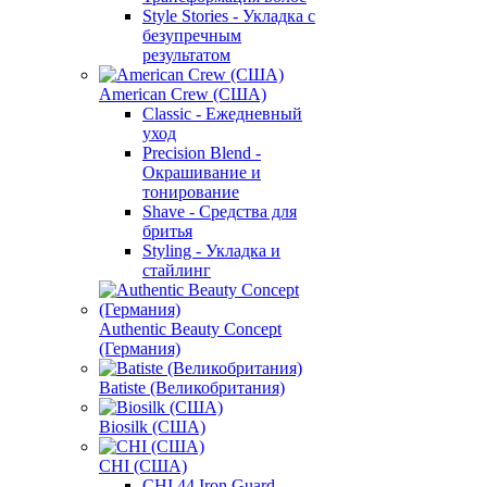
Style Stories - Укладка с
безупречным
результатом
American Crew (США)
Classic - Ежедневный
уход
Precision Blend -
Окрашивание и
тонирование
Shave - Средства для
бритья
Styling - Укладка и
стайлинг
Authentic Beauty Concept
(Германия)
Batiste (Великобритания)
Biosilk (США)
CHI (США)
CHI 44 Iron Guard -