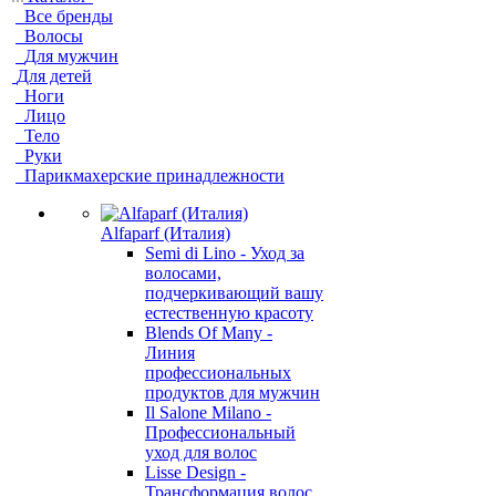
Все бренды
Волосы
Для мужчин
Для детей
Ноги
Лицо
Тело
Руки
Парикмахерские принадлежности
Alfaparf (Италия)
Semi di Lino - Уход за
волосами,
подчеркивающий вашу
естественную красоту
Blends Of Many -
Линия
профессиональных
продуктов для мужчин
Il Salone Milano -
Профессиональный
уход для волос
Lisse Design -
Трансформация волос