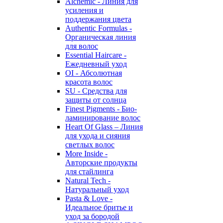
Alchemic - Линия для
усиления и
поддержания цвета
Authentic Formulas -
Органическая линия
для волос
Essential Haircare -
Eжедневный уход
OI - Абсолютная
красота волос
SU - Средства для
защиты от солнца
Finest Pigments - Био-
ламинирование волос
Heart Of Glass – Линия
для ухода и сияния
светлых волос
More Inside -
Авторские продукты
для стайлинга
Natural Tech -
Натуральный уход
Pasta & Love -
Идеальное бритье и
уход за бородой