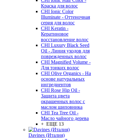
CHI Ionic Hair Color -
Краска для волос
CHI Ionic Color
Illuminate - Оттеночная
серия для волос
CHI Keratin -
Кератиновое
восстановление волос
CHI Luxury Black Seed
Oil - Линия уходов для
поврежденных волос
CHI Magnified Volume -
Для тонких волос
CHI Olive Organics - На
основе натуральных
ингредиентов
CHI Rose Hip Oil -
Защита цвета
окрашенных волос с
маслом шиповника
CHI Tea Tree Oil -
Масло чайного дерева
+ ЕЩЕ 13
Davines (Италия)