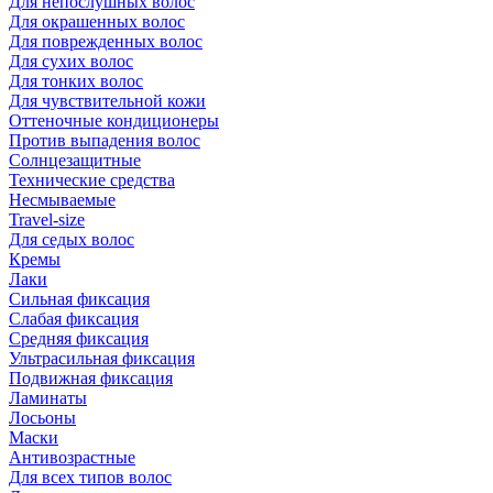
Для непослушных волос
Для окрашенных волос
Для поврежденных волос
Для сухих волос
Для тонких волос
Для чувствительной кожи
Оттеночные кондиционеры
Против выпадения волос
Солнцезащитные
Технические средства
Несмываемые
Travel-size
Для седых волос
Кремы
Лаки
Сильная фиксация
Слабая фиксация
Средняя фиксация
Ультрасильная фиксация
Подвижная фиксация
Ламинаты
Лосьоны
Маски
Антивозрастные
Для всех типов волос