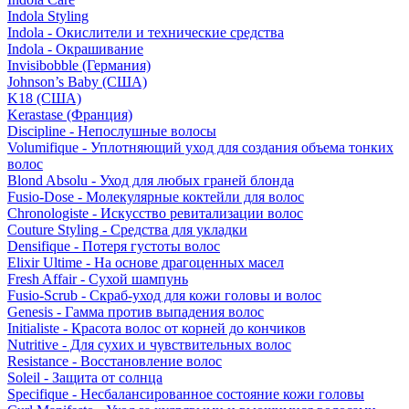
Indola Styling
Indola - Окислители и технические средства
Indola - Окрашивание
Invisibobble (Германия)
Johnson’s Baby (США)
K18 (США)
Kerastase (Франция)
Discipline - Непослушные волосы
Volumifique - Уплотняющий уход для создания объема тонких
волос
Blond Absolu - Уход для любых граней блонда
Fusio-Dose - Молекулярные коктейли для волос
Chronologiste - Искусство ревитализации волос
Couture Styling - Средства для укладки
Densifique - Потеря густоты волос
Elixir Ultime - На основе драгоценных масел
Fresh Affair - Сухой шампунь
Fusio-Scrub - Скраб-уход для кожи головы и волос
Genesis - Гамма против выпадения волос
Initialiste - Красота волос от корней до кончиков
Nutritive - Для сухих и чувствительных волос
Resistance - Восстановление волос
Soleil - Защита от солнца
Specifique - Несбалансированное состояние кожи головы