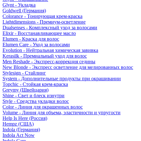
Glynt - Укладка
Goldwell (Германия)
Colorance - Тонирующая крем-краска
Lightdimensions - Премиум-осветление
Dualsenses - Комплексный уход за волосами
Elixir - Восстанавливающее масло
Elumen - Краска для волос
Elumen Care - Уход за волосами
Evolution - Нейтральная химическая завивка
Kerasilk - Премиальный уход для волос
Men Reshade - Экспресс-коррекция седины
New Blonde - Экспресс осветление для мелированных волос
Stylesign - Стайлинг
System - Дополнительные продукты при окрашивании
Topchic - Стойкая крем-краска
Greymy (Швейцария)
Shine - Свет и блеск изнутри
Style - Средства укладки волос
Color - Линия для окрашенных волос
Volume - Линия для объема, эластичности и упругости
Help Is Here (Россия)
Hempz (США)
Indola (Германия)
Indola Act Now
Indola Care