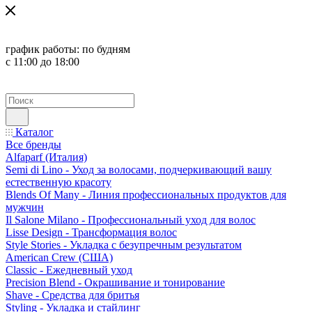
график работы:
по будням
с 11:00 до 18:00
Каталог
Все бренды
Alfaparf (Италия)
Semi di Lino - Уход за волосами, подчеркивающий вашу
естественную красоту
Blends Of Many - Линия профессиональных продуктов для
мужчин
Il Salone Milano - Профессиональный уход для волос
Lisse Design - Трансформация волос
Style Stories - Укладка с безупречным результатом
American Crew (США)
Classic - Ежедневный уход
Precision Blend - Окрашивание и тонирование
Shave - Средства для бритья
Styling - Укладка и стайлинг