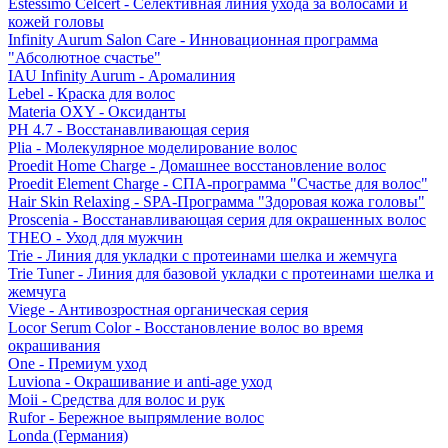
Estessimo Celcert - Селективная линия ухода за волосами и
кожей головы
Infinity Aurum Salon Care - Инновационная программа
"Абсолютное счастье"
IAU Infinity Aurum - Аромалиния
Lebel - Краска для волос
Materia OXY - Оксиданты
PH 4.7 - Восстанавливающая серия
Plia - Молекулярное моделирование волос
Proedit Home Charge - Домашнее восстановление волос
Proedit Element Charge - СПА-программа "Счастье для волос"
Hair Skin Relaxing - SPA-Программа "Здоровая кожа головы"
Proscenia - Восстанавливающая серия для окрашенных волос
THEO - Уход для мужчин
Trie - Линия для укладки с протеинами шелка и жемчуга
Trie Tuner - Линия для базовой укладки с протеинами шелка и
жемчуга
Viege - Антивозростная органическая серия
Locor Serum Color - Восстановление волос во время
окрашивания
One - Премиум уход
Luviona - Окрашивание и anti-age уход
Moii - Средства для волос и рук
Rufor - Бережное выпрямление волос
Londa (Германия)