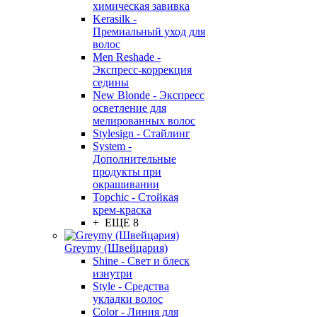
химическая завивка
Kerasilk -
Премиальный уход для
волос
Men Reshade -
Экспресс-коррекция
седины
New Blonde - Экспресс
осветление для
мелированных волос
Stylesign - Стайлинг
System -
Дополнительные
продукты при
окрашивании
Topchic - Стойкая
крем-краска
+ ЕЩЕ 8
Greymy (Швейцария)
Shine - Свет и блеск
изнутри
Style - Средства
укладки волос
Color - Линия для