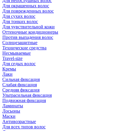
Для непослушных волос
Для окрашенных волос
Для поврежденных волос
Для сухих волос
Для тонких волос
Для чувствительной кожи
Оттеночные кондиционеры
Против выпадения волос
Солнцезащитные
Технические средства
Несмываемые
Travel-size
Для седых волос
Кремы
Лаки
Сильная фиксация
Слабая фиксация
Средняя фиксация
Ультрасильная фиксация
Подвижная фиксация
Ламинаты
Лосьоны
Маски
Антивозрастные
Для всех типов волос