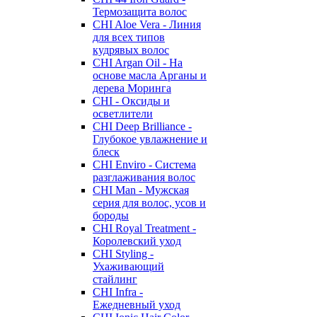
Термозащита волос
CHI Aloe Vera - Линия
для всех типов
кудрявых волос
CHI Argan Oil - На
основе масла Арганы и
дерева Моринга
CHI - Оксиды и
осветлители
CHI Deep Brilliance -
Глубокое увлажнение и
блеск
CHI Enviro - Система
разглаживания волос
CHI Man - Мужская
серия для волос, усов и
бороды
CHI Royal Treatment -
Королевский уход
CHI Styling -
Ухаживающий
стайлинг
CHI Infra -
Ежедневный уход