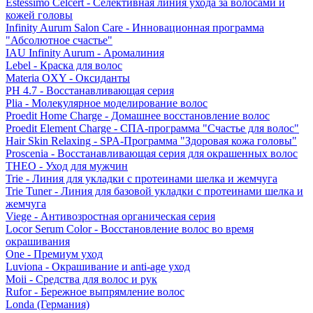
Estessimo Celcert - Селективная линия ухода за волосами и
кожей головы
Infinity Aurum Salon Care - Инновационная программа
"Абсолютное счастье"
IAU Infinity Aurum - Аромалиния
Lebel - Краска для волос
Materia OXY - Оксиданты
PH 4.7 - Восстанавливающая серия
Plia - Молекулярное моделирование волос
Proedit Home Charge - Домашнее восстановление волос
Proedit Element Charge - СПА-программа "Счастье для волос"
Hair Skin Relaxing - SPA-Программа "Здоровая кожа головы"
Proscenia - Восстанавливающая серия для окрашенных волос
THEO - Уход для мужчин
Trie - Линия для укладки с протеинами шелка и жемчуга
Trie Tuner - Линия для базовой укладки с протеинами шелка и
жемчуга
Viege - Антивозростная органическая серия
Locor Serum Color - Восстановление волос во время
окрашивания
One - Премиум уход
Luviona - Окрашивание и anti-age уход
Moii - Средства для волос и рук
Rufor - Бережное выпрямление волос
Londa (Германия)