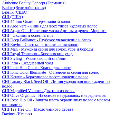
Authentic Beauty Concept (Германия)
Batiste (Великобритания)
Biosilk (США)
CHI (США)
CHI 44 Iron Guard - Термозащита волос
CHI Aloe Vera - Линия для всех типов кудрявых волос
CHI Argan Oil - На основе масла Арганы и дерева Моринга
CHI - Оксиды и осветлители
CHI Deep Brilliance - Глубокое увлажнение и блеск
CHI Enviro - Система разглаживания волос
CHI Man - Мужская серия для волос, усов и бороды
CHI Royal Treatment - Королевский уход
CHI Styling - Ухаживающий стайлинг
CHI Infra - Ежедневный уход
CHI Ionic Hair Color - Краска для волос
CHI Ionic Color Illuminate - Оттеночная серия для волос
CHI Keratin - Кератиновое восстановление волос
CHI Luxury Black Seed Oil - Линия уходов для поврежденных
волос
CHI Magnified Volume - Для тонких волос
CHI Olive Organics - На основе натуральных ингредиентов
CHI Rose Hip Oil - Защита цвета окрашенных волос с маслом
шиповника
CHI Tea Tree Oil - Масло чайного дерева
Davines (Италия)