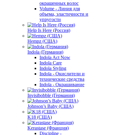
окрашенных волос
Volume - Линия для
объема, эластичности и
упругости
Help Is Here (Россия)
Hempz (США)
Indola (Германия)
Indola Act Now
Indola Care
Indola Styling
Indola - Окислители и
технические средства
Indola - Окрашивание
Invisibobble (Германия)
Johnson’s Baby (США)
K18 (США)
Kerastase (Франция)
Discipline -