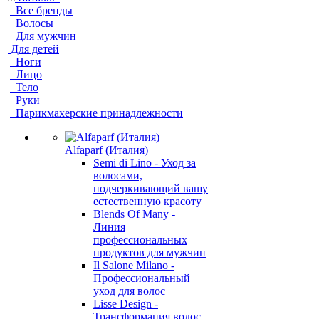
Все бренды
Волосы
Для мужчин
Для детей
Ноги
Лицо
Тело
Руки
Парикмахерские принадлежности
Alfaparf (Италия)
Semi di Lino - Уход за
волосами,
подчеркивающий вашу
естественную красоту
Blends Of Many -
Линия
профессиональных
продуктов для мужчин
Il Salone Milano -
Профессиональный
уход для волос
Lisse Design -
Трансформация волос