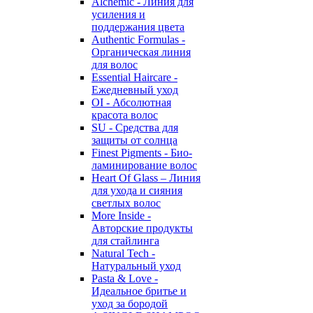
Alchemic - Линия для
усиления и
поддержания цвета
Authentic Formulas -
Органическая линия
для волос
Essential Haircare -
Eжедневный уход
OI - Абсолютная
красота волос
SU - Средства для
защиты от солнца
Finest Pigments - Био-
ламинирование волос
Heart Of Glass – Линия
для ухода и сияния
светлых волос
More Inside -
Авторские продукты
для стайлинга
Natural Tech -
Натуральный уход
Pasta & Love -
Идеальное бритье и
уход за бородой