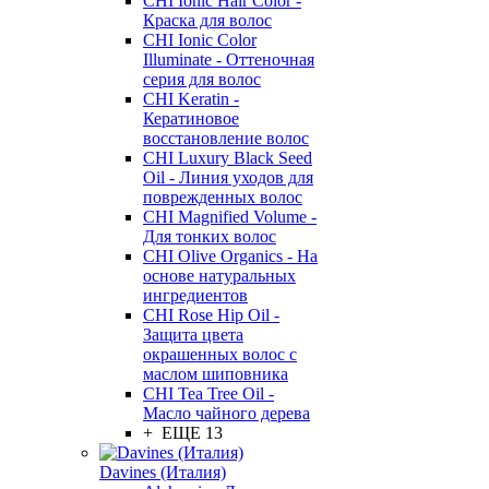
CHI Ionic Hair Color -
Краска для волос
CHI Ionic Color
Illuminate - Оттеночная
серия для волос
CHI Keratin -
Кератиновое
восстановление волос
CHI Luxury Black Seed
Oil - Линия уходов для
поврежденных волос
CHI Magnified Volume -
Для тонких волос
CHI Olive Organics - На
основе натуральных
ингредиентов
CHI Rose Hip Oil -
Защита цвета
окрашенных волос с
маслом шиповника
CHI Tea Tree Oil -
Масло чайного дерева
+ ЕЩЕ 13
Davines (Италия)