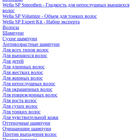
Wella SP Smoothen - Гладкость для непослушных вьющихся
волос
Wella SP Volumize - Объем для тонких волос
Wella SP Expert Kit - Набор эксперта
Волосы
Шампуни
Сухие шампуни
Антивозрастные шампуни
Для всех типов волос
Для вьющихся волос
Для детей
Для длинных волос
Для жестких волос
Для жирных волос
Для непослушных волос
Для окрашенных волос
Для поврежденных волос
Для роста волос
Для сухих волос
Для тонких волос
Для чувствительной кожи
Оттеночные шампуни
Очищающие шампуни
Против выпадения волос
Против перхоти