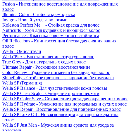
Fusion - Интенсивное восстановление для поврежденных
волос
Illumina Color - Стойкая крем-краска
Invigo - Новый уход за волосами
Koleston Perfect Me + - Стойкая краска для волос
Nutricurls - Уход для кудрявых и вьющихся волос
Performance - Классика современного стайлинга
Oil Reflections - Квинтэссенция блеска для сияния ваших
волос
Wella - Окислители
Wella°Plex - Восстановление структуры волос
True Grey - Для натуральных седых волос
Ultimate Repair - Роскошное восстановление
Color Renew - Удаление пигмента без вреда для волос
Shinefinity - Стойкое цветное глазирование без аммиака
Wella SP (Германия)
Wella SP Balance - Для чувствительной кожи головы
Wella SP Clear Scalp - Очищение против перхоти
Wella SP Color Save - Сохранение цвета для окрашенных волос
Wella SP Hydrate - Увлажнение для нормальных и сухих волос
Wella SP Repair - Восстановление для поврежденных волос
Wella SP Luxe Oil - Новая коллекция для защиты кератина
волос
Wella SP Just Men - Мужская линия средств для ухода за
волосами