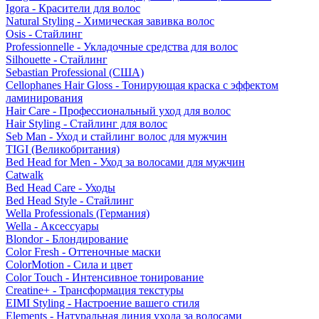
Igora - Красители для волос
Natural Styling - Химическая завивка волос
Osis - Стайлинг
Professionnelle - Укладочные средства для волос
Silhouette - Стайлинг
Sebastian Professional (США)
Cellophanes Hair Gloss - Тонирующая краска с эффектом
ламинирования
Hair Care - Профессиональный уход для волос
Hair Styling - Стайлинг для волос
Seb Man - Уход и стайлинг волос для мужчин
TIGI (Великобритания)
Bed Head for Men - Уход за волосами для мужчин
Catwalk
Bed Head Care - Уходы
Bed Head Style - Стайлинг
Wella Professionals (Германия)
Wella - Аксессуары
Blondor - Блондирование
Color Fresh - Оттеночные маски
ColorMotion - Сила и цвет
Color Touch - Интенсивное тонирование
Creatine+ - Трансформация текстуры
EIMI Styling - Настроение вашего стиля
Elements - Натуральная линия ухода за волосами