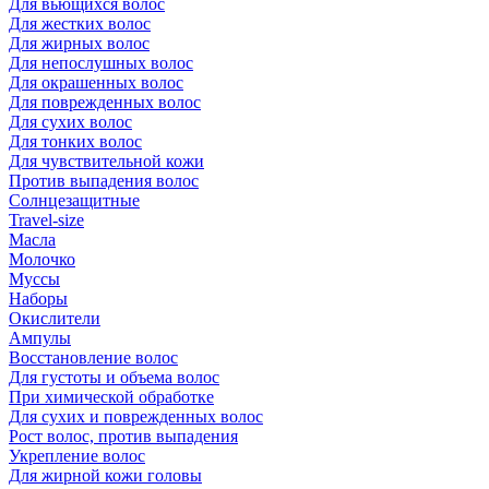
Для вьющихся волос
Для жестких волос
Для жирных волос
Для непослушных волос
Для окрашенных волос
Для поврежденных волос
Для сухих волос
Для тонких волос
Для чувствительной кожи
Против выпадения волос
Солнцезащитные
Travel-size
Масла
Молочко
Муссы
Наборы
Окислители
Ампулы
Восстановление волос
Для густоты и объема волос
При химической обработке
Для сухих и поврежденных волос
Рост волос, против выпадения
Укрепление волос
Для жирной кожи головы