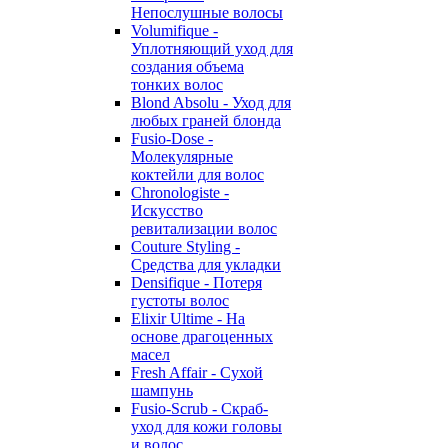
Непослушные волосы
Volumifique -
Уплотняющий уход для
создания объема
тонких волос
Blond Absolu - Уход для
любых граней блонда
Fusio-Dose -
Молекулярные
коктейли для волос
Chronologiste -
Искусство
ревитализации волос
Couture Styling -
Средства для укладки
Densifique - Потеря
густоты волос
Elixir Ultime - На
основе драгоценных
масел
Fresh Affair - Сухой
шампунь
Fusio-Scrub - Скраб-
уход для кожи головы
и волос