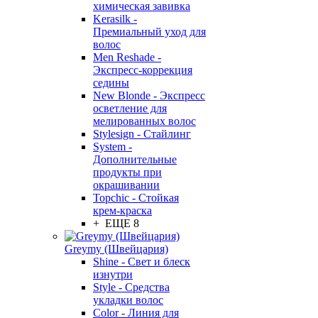
химическая завивка
Kerasilk -
Премиальный уход для
волос
Men Reshade -
Экспресс-коррекция
седины
New Blonde - Экспресс
осветление для
мелированных волос
Stylesign - Стайлинг
System -
Дополнительные
продукты при
окрашивании
Topchic - Стойкая
крем-краска
+ ЕЩЕ 8
Greymy (Швейцария)
Shine - Свет и блеск
изнутри
Style - Средства
укладки волос
Color - Линия для