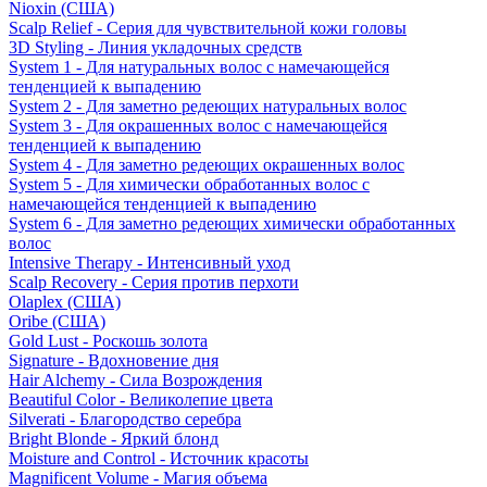
Nioxin (США)
Scalp Relief - Серия для чувствительной кожи головы
3D Styling - Линия укладочных средств
System 1 - Для натуральных волос с намечающейся
тенденцией к выпадению
System 2 - Для заметно редеющих натуральных волос
System 3 - Для окрашенных волос с намечающейся
тенденцией к выпадению
System 4 - Для заметно редеющих окрашенных волос
System 5 - Для химически обработанных волос с
намечающейся тенденцией к выпадению
System 6 - Для заметно редеющих химически обработанных
волос
Intensive Therapy - Интенсивный уход
Scalp Recovery - Серия против перхоти
Olaplex (США)
Oribe (США)
Gold Lust - Роскошь золота
Signature - Вдохновение дня
Hair Alchemy - Сила Возрождения
Beautiful Color - Великолепие цвета
Silverati - Благородство серебра
Bright Blonde - Яркий блонд
Moisture and Control - Источник красоты
Magnificent Volume - Магия объема