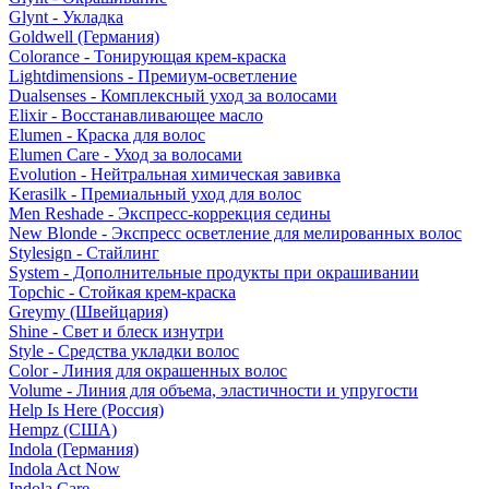
Glynt - Укладка
Goldwell (Германия)
Colorance - Тонирующая крем-краска
Lightdimensions - Премиум-осветление
Dualsenses - Комплексный уход за волосами
Elixir - Восстанавливающее масло
Elumen - Краска для волос
Elumen Care - Уход за волосами
Evolution - Нейтральная химическая завивка
Kerasilk - Премиальный уход для волос
Men Reshade - Экспресс-коррекция седины
New Blonde - Экспресс осветление для мелированных волос
Stylesign - Стайлинг
System - Дополнительные продукты при окрашивании
Topchic - Стойкая крем-краска
Greymy (Швейцария)
Shine - Свет и блеск изнутри
Style - Средства укладки волос
Color - Линия для окрашенных волос
Volume - Линия для объема, эластичности и упругости
Help Is Here (Россия)
Hempz (США)
Indola (Германия)
Indola Act Now
Indola Care