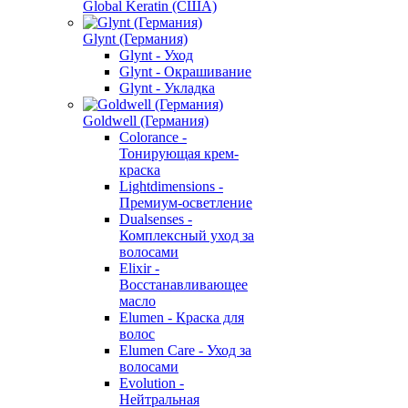
Global Keratin (США)
Glynt (Германия)
Glynt - Уход
Glynt - Окрашивание
Glynt - Укладка
Goldwell (Германия)
Colorance -
Тонирующая крем-
краска
Lightdimensions -
Премиум-осветление
Dualsenses -
Комплексный уход за
волосами
Elixir -
Восстанавливающее
масло
Elumen - Краска для
волос
Elumen Care - Уход за
волосами
Evolution -
Нейтральная