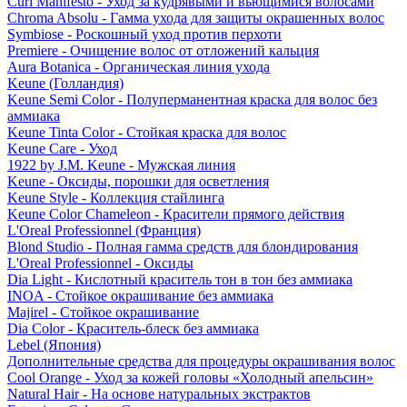
Curl Manifesto - Уход за кудрявыми и вьющимися волосами
Chroma Absolu - Гамма ухода для защиты окрашенных волос
Symbiose - Роскошный уход против перхоти
Premiere - Очищение волос от отложений кальция
Aura Botanica - Органическая линия ухода
Keune (Голландия)
Keune Semi Color - Полуперманентная краска для волос без
аммиака
Keune Tinta Color - Стойкая краска для волос
Keune Care - Уход
1922 by J.M. Keune - Мужская линия
Keune - Оксиды, порошки для осветления
Keune Style - Коллекция стайлинга
Keune Color Chameleon - Красители прямого действия
L'Oreal Professionnel (Франция)
Blond Studio - Полная гамма средств для блондирования
L'Oreal Professionnel - Оксиды
Dia Light - Кислотный краситель тон в тон без аммиака
INOA - Стойкое окрашивание без аммиака
Majirel - Стойкое окрашивание
Dia Color - Краситель-блеск без аммиака
Lebel (Япония)
Дополнительные средства для процедуры окрашивания волос
Cool Orange - Уход за кожей головы «Холодный апельсин»
Natural Hair - На основе натуральных экстрактов