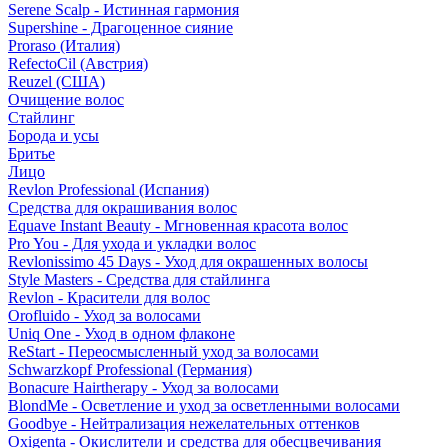
Serene Scalp - Истинная гармония
Supershine - Драгоценное сияние
Proraso (Италия)
RefectoCil (Австрия)
Reuzel (США)
Очищение волос
Стайлинг
Борода и усы
Бритье
Лицо
Revlon Professional (Испания)
Средства для окрашивания волос
Equave Instant Beauty - Мгновенная красота волос
Pro You - Для ухода и укладки волос
Revlonissimo 45 Days - Уход для окрашенных волосы
Style Masters - Средства для стайлинга
Revlon - Красители для волос
Orofluido - Уход за волосами
Uniq One - Уход в одном флаконе
ReStart - Переосмысленный уход за волосами
Schwarzkopf Professional (Германия)
Bonacure Hairtherapy - Уход за волосами
BlondMe - Осветление и уход за осветленными волосами
Goodbye - Нейтрализация нежелательных оттенков
Oxigenta - Окислители и средства для обесцвечивания