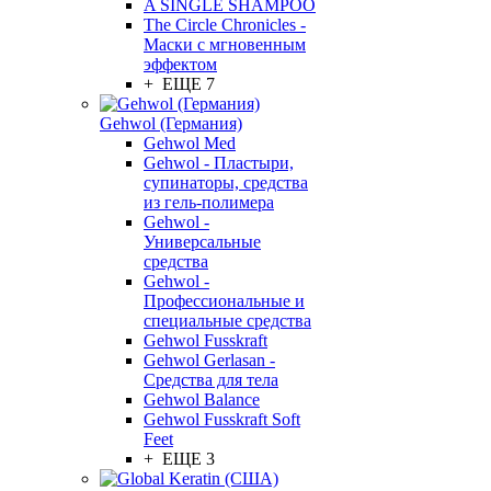
A SINGLE SHAMPOO
The Circle Chronicles -
Маски с мгновенным
эффектом
+ ЕЩЕ 7
Gehwol (Германия)
Gehwol Med
Gehwol - Пластыри,
супинаторы, средства
из гель-полимера
Gehwol -
Универсальные
средства
Gehwol -
Профессиональные и
специальные средства
Gehwol Fusskraft
Gehwol Gerlasan -
Средства для тела
Gehwol Balance
Gehwol Fusskraft Soft
Feet
+ ЕЩЕ 3