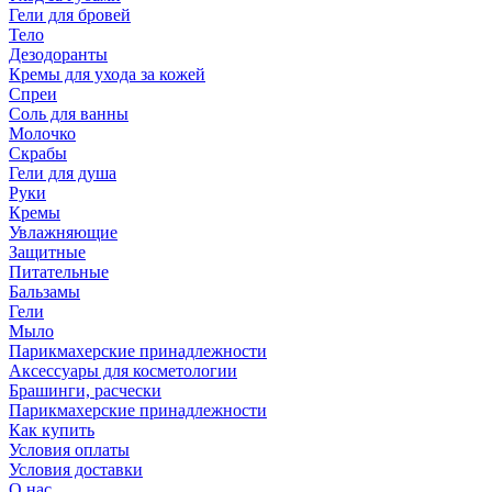
Гели для бровей
Тело
Дезодоранты
Кремы для ухода за кожей
Спреи
Соль для ванны
Молочко
Скрабы
Гели для душа
Руки
Кремы
Увлажняющие
Защитные
Питательные
Бальзамы
Гели
Мыло
Парикмахерские принадлежности
Аксессуары для косметологии
Брашинги, расчески
Парикмахерские принадлежности
Как купить
Условия оплаты
Условия доставки
О нас