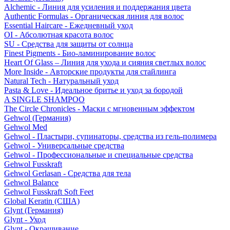
Alchemic - Линия для усиления и поддержания цвета
Authentic Formulas - Органическая линия для волос
Essential Haircare - Eжедневный уход
OI - Абсолютная красота волос
SU - Средства для защиты от солнца
Finest Pigments - Био-ламинирование волос
Heart Of Glass – Линия для ухода и сияния светлых волос
More Inside - Авторские продукты для стайлинга
Natural Tech - Натуральный уход
Pasta & Love - Идеальное бритье и уход за бородой
A SINGLE SHAMPOO
The Circle Chronicles - Маски с мгновенным эффектом
Gehwol (Германия)
Gehwol Med
Gehwol - Пластыри, супинаторы, средства из гель-полимера
Gehwol - Универсальные средства
Gehwol - Профессиональные и специальные средства
Gehwol Fusskraft
Gehwol Gerlasan - Средства для тела
Gehwol Balance
Gehwol Fusskraft Soft Feet
Global Keratin (США)
Glynt (Германия)
Glynt - Уход
Glynt - Окрашивание