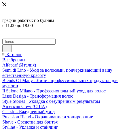
график работы:
по будням
с 11:00 до 18:00
Каталог
Все бренды
Alfaparf (Италия)
Semi di Lino - Уход за волосами, подчеркивающий вашу
естественную красоту
Blends Of Many - Линия профессиональных продуктов для
мужчин
Il Salone Milano - Профессиональный уход для волос
Lisse Design - Трансформация волос
Style Stories - Укладка с безупречным результатом
American Crew (США)
Classic - Ежедневный уход
Precision Blend - Окрашивание и тонирование
Shave - Средства для бритья
Styling - Укладка и стайлинг