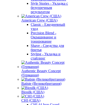
Style Stories - Укладка с
безупречным
результатом
American Crew (США)
Classic - Ежедневный
уход
Precision Blend -
Окрашивание и
тонирование
Shave - Средства для
бритья
Styling - Укладка и
стайлинг
Authentic Beauty Concept
(Германия)
Batiste (Великобритания)
Biosilk (США)
CHI (США)
CHI 44 Iron Guard -