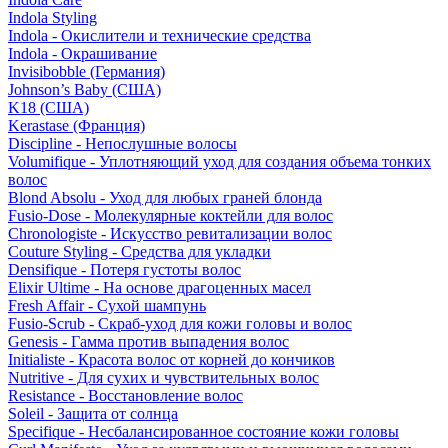
Indola Styling
Indola - Окислители и технические средства
Indola - Окрашивание
Invisibobble (Германия)
Johnson’s Baby (США)
K18 (США)
Kerastase (Франция)
Discipline - Непослушные волосы
Volumifique - Уплотняющий уход для создания объема тонких
волос
Blond Absolu - Уход для любых граней блонда
Fusio-Dose - Молекулярные коктейли для волос
Chronologiste - Искусство ревитализации волос
Couture Styling - Средства для укладки
Densifique - Потеря густоты волос
Elixir Ultime - На основе драгоценных масел
Fresh Affair - Сухой шампунь
Fusio-Scrub - Скраб-уход для кожи головы и волос
Genesis - Гамма против выпадения волос
Initialiste - Красота волос от корней до кончиков
Nutritive - Для сухих и чувствительных волос
Resistance - Восстановление волос
Soleil - Защита от солнца
Specifique - Несбалансированное состояние кожи головы