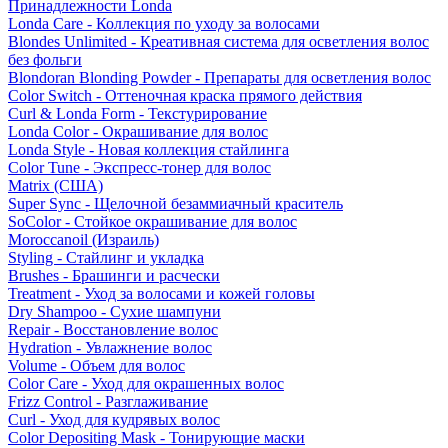
Принадлежности Londa
Londa Care - Коллекция по уходу за волосами
Blondes Unlimited - Креативная система для осветления волос
без фольги
Blondoran Blonding Powder - Препараты для осветления волос
Color Switch - Оттеночная краска прямого действия
Curl & Londa Form - Текстурирование
Londa Color - Окрашивание для волос
Londa Style - Новая коллекция стайлинга
Color Tune - Экспресс-тонер для волос
Matrix (США)
Super Sync - Щелочной безаммиачный краситель
SoColor - Стойкое окрашивание для волос
Moroccanoil (Израиль)
Styling - Стайлинг и укладка
Brushes - Брашинги и расчески
Treatment - Уход за волосами и кожей головы
Dry Shampoo - Сухие шампуни
Repair - Восстановление волос
Hydration - Увлажнение волос
Volume - Объем для волос
Color Care - Уход для окрашенных волос
Frizz Control - Разглаживание
Curl - Уход для кудрявых волос
Color Depositing Mask - Тонирующие маски