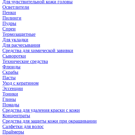
Для чувствительной кожи головы
Осветлители
Пенки
Пилинги
Пудры
Спреи
Термозащитные
Для укладки
Для расчесывания
Средства для химической завивки
Сыворотки
Технические средства
Флюиды
Скрабы
Пасты
Уход с кератином
Эссенции
Тоники
Глины
Помады
Средства для удаления краски с кожи
Концентраты
Средства для защиты кожи при окрашивании
Салфетки для волос
Праймеры