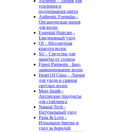
Alchemic - Линия для
усиления и
поддержания цвета
Authentic Formulas -
Органическая линия
для волос
Essential Haircare -
Eжедневный уход
OI - Абсолютная
красота волос
SU - Средства для
защиты от солнца
Finest Pigments - Био-
ламинирование волос
Heart Of Glass – Линия
для ухода и сияния
светлых волос
More Inside -
Авторские продукты
для стайлинга
Natural Tech -
Натуральный уход
Pasta & Love -
Идеальное бритье и
уход за бородой