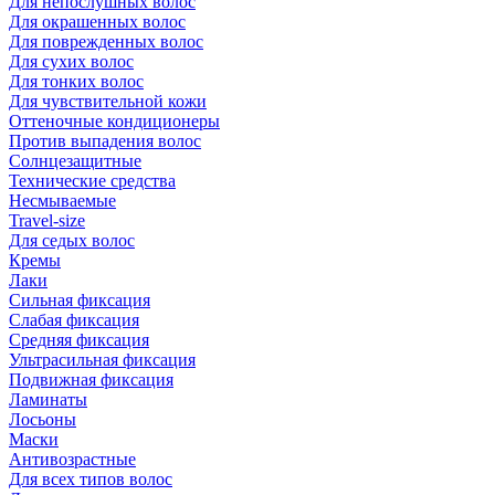
Для непослушных волос
Для окрашенных волос
Для поврежденных волос
Для сухих волос
Для тонких волос
Для чувствительной кожи
Оттеночные кондиционеры
Против выпадения волос
Солнцезащитные
Технические средства
Несмываемые
Travel-size
Для седых волос
Кремы
Лаки
Сильная фиксация
Слабая фиксация
Средняя фиксация
Ультрасильная фиксация
Подвижная фиксация
Ламинаты
Лосьоны
Маски
Антивозрастные
Для всех типов волос