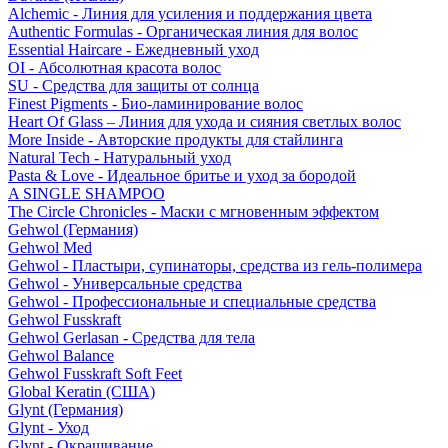
Alchemic - Линия для усиления и поддержания цвета
Authentic Formulas - Органическая линия для волос
Essential Haircare - Eжедневный уход
OI - Абсолютная красота волос
SU - Средства для защиты от солнца
Finest Pigments - Био-ламинирование волос
Heart Of Glass – Линия для ухода и сияния светлых волос
More Inside - Авторские продукты для стайлинга
Natural Tech - Натуральный уход
Pasta & Love - Идеальное бритье и уход за бородой
A SINGLE SHAMPOO
The Circle Chronicles - Маски с мгновенным эффектом
Gehwol (Германия)
Gehwol Med
Gehwol - Пластыри, супинаторы, средства из гель-полимера
Gehwol - Универсальные средства
Gehwol - Профессиональные и специальные средства
Gehwol Fusskraft
Gehwol Gerlasan - Средства для тела
Gehwol Balance
Gehwol Fusskraft Soft Feet
Global Keratin (США)
Glynt (Германия)
Glynt - Уход
Glynt - Окрашивание