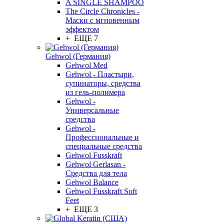
A SINGLE SHAMPOO
The Circle Chronicles -
Маски с мгновенным
эффектом
+ ЕЩЕ 7
Gehwol (Германия)
Gehwol Med
Gehwol - Пластыри,
супинаторы, средства
из гель-полимера
Gehwol -
Универсальные
средства
Gehwol -
Профессиональные и
специальные средства
Gehwol Fusskraft
Gehwol Gerlasan -
Средства для тела
Gehwol Balance
Gehwol Fusskraft Soft
Feet
+ ЕЩЕ 3