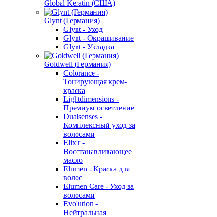
Global Keratin (США)
Glynt (Германия)
Glynt - Уход
Glynt - Окрашивание
Glynt - Укладка
Goldwell (Германия)
Colorance -
Тонирующая крем-
краска
Lightdimensions -
Премиум-осветление
Dualsenses -
Комплексный уход за
волосами
Elixir -
Восстанавливающее
масло
Elumen - Краска для
волос
Elumen Care - Уход за
волосами
Evolution -
Нейтральная