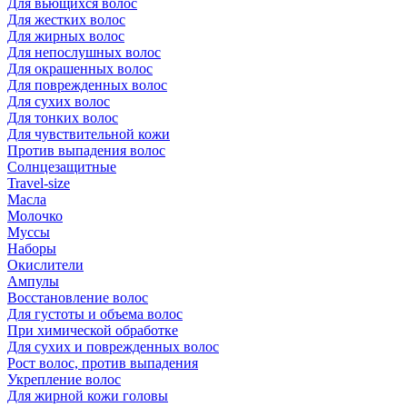
Для вьющихся волос
Для жестких волос
Для жирных волос
Для непослушных волос
Для окрашенных волос
Для поврежденных волос
Для сухих волос
Для тонких волос
Для чувствительной кожи
Против выпадения волос
Солнцезащитные
Travel-size
Масла
Молочко
Муссы
Наборы
Окислители
Ампулы
Восстановление волос
Для густоты и объема волос
При химической обработке
Для сухих и поврежденных волос
Рост волос, против выпадения
Укрепление волос
Для жирной кожи головы