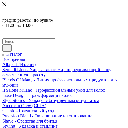
график работы:
по будням
с 11:00 до 18:00
Каталог
Все бренды
Alfaparf (Италия)
Semi di Lino - Уход за волосами, подчеркивающий вашу
естественную красоту
Blends Of Many - Линия профессиональных продуктов для
мужчин
Il Salone Milano - Профессиональный уход для волос
Lisse Design - Трансформация волос
Style Stories - Укладка с безупречным результатом
American Crew (США)
Classic - Ежедневный уход
Precision Blend - Окрашивание и тонирование
Shave - Средства для бритья
Styling - Укладка и стайлинг