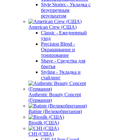
Style Stories - Укладка с
безупречным
результатом
American Crew (США)
Classic - Ежедневный
уход
Precision Blend -
Окрашивание и
тонирование
Shave - Средства для
бритья
Styling - Укладка и
стайлинг
Authentic Beauty Concept
(Германия)
Batiste (Великобритания)
Biosilk (США)
CHI (США)
CHI 44 Iron Guard -