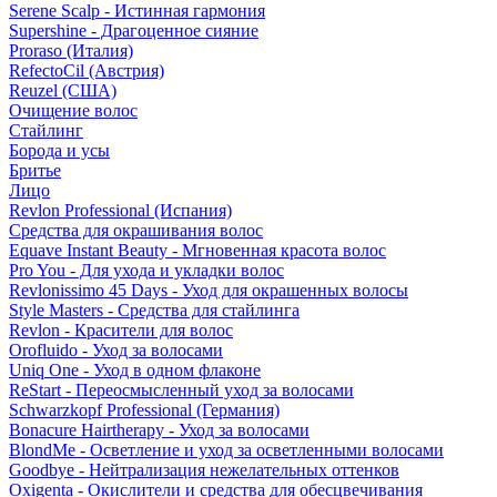
Serene Scalp - Истинная гармония
Supershine - Драгоценное сияние
Proraso (Италия)
RefectoCil (Австрия)
Reuzel (США)
Очищение волос
Стайлинг
Борода и усы
Бритье
Лицо
Revlon Professional (Испания)
Средства для окрашивания волос
Equave Instant Beauty - Мгновенная красота волос
Pro You - Для ухода и укладки волос
Revlonissimo 45 Days - Уход для окрашенных волосы
Style Masters - Средства для стайлинга
Revlon - Красители для волос
Orofluido - Уход за волосами
Uniq One - Уход в одном флаконе
ReStart - Переосмысленный уход за волосами
Schwarzkopf Professional (Германия)
Bonacure Hairtherapy - Уход за волосами
BlondMe - Осветление и уход за осветленными волосами
Goodbye - Нейтрализация нежелательных оттенков
Oxigenta - Окислители и средства для обесцвечивания