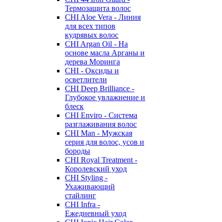
Термозащита волос
CHI Aloe Vera - Линия
для всех типов
кудрявых волос
CHI Argan Oil - На
основе масла Арганы и
дерева Моринга
CHI - Оксиды и
осветлители
CHI Deep Brilliance -
Глубокое увлажнение и
блеск
CHI Enviro - Система
разглаживания волос
CHI Man - Мужская
серия для волос, усов и
бороды
CHI Royal Treatment -
Королевский уход
CHI Styling -
Ухаживающий
стайлинг
CHI Infra -
Ежедневный уход