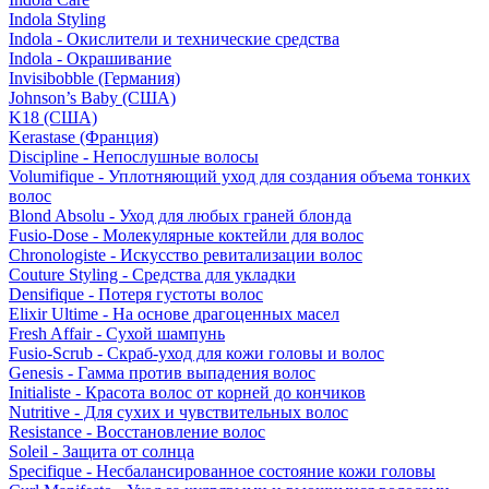
Indola Styling
Indola - Окислители и технические средства
Indola - Окрашивание
Invisibobble (Германия)
Johnson’s Baby (США)
K18 (США)
Kerastase (Франция)
Discipline - Непослушные волосы
Volumifique - Уплотняющий уход для создания объема тонких
волос
Blond Absolu - Уход для любых граней блонда
Fusio-Dose - Молекулярные коктейли для волос
Chronologiste - Искусство ревитализации волос
Couture Styling - Средства для укладки
Densifique - Потеря густоты волос
Elixir Ultime - На основе драгоценных масел
Fresh Affair - Сухой шампунь
Fusio-Scrub - Скраб-уход для кожи головы и волос
Genesis - Гамма против выпадения волос
Initialiste - Красота волос от корней до кончиков
Nutritive - Для сухих и чувствительных волос
Resistance - Восстановление волос
Soleil - Защита от солнца
Specifique - Несбалансированное состояние кожи головы