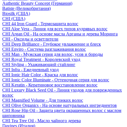
Authentic Beauty Concept (Германия)
Batiste (Великобритания)
Biosilk (США)
CHI (США)
CHI 44 Iron Guard - Термозащита волос
CHI Aloe Vera - Линия для всех типов кудрявых волос
CHI Argan Oil - На основе масла Арганы и дерева Моринга
CHI - Оксиды и осветлители
CHI Deep Brilliance - Глубокое увлажнение и блеск
CHI Enviro - Система разглаживания волос
CHI Man - Мужская серия для волос, усов и бороды
CHI Royal Treatment - Королевский уход
CHI Styling - Ухаживающий стайлинг
CHI Infra - Ежедневный уход
CHI Ionic Hair Color - Краска для волос
CHI Ionic Color Illuminate - Оттеночная серия для волос
CHI Keratin - Кератиновое восстановление волос
CHI Luxury Black Seed Oil - Линия уходов для поврежденных
волос
CHI Magnified Volume - Для тонких волос
CHI Olive Organics - На основе натуральных ингредиентов
CHI Rose Hip Oil - Защита цвета окрашенных волос с маслом
шиповника
CHI Tea Tree Oil - Масло чайного дерева
Davines (Италия)