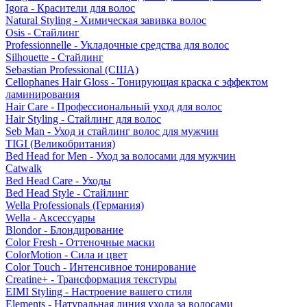
Igora - Красители для волос
Natural Styling - Химическая завивка волос
Osis - Стайлинг
Professionnelle - Укладочные средства для волос
Silhouette - Стайлинг
Sebastian Professional (США)
Cellophanes Hair Gloss - Тонирующая краска с эффектом
ламинирования
Hair Care - Профессиональный уход для волос
Hair Styling - Стайлинг для волос
Seb Man - Уход и стайлинг волос для мужчин
TIGI (Великобритания)
Bed Head for Men - Уход за волосами для мужчин
Catwalk
Bed Head Care - Уходы
Bed Head Style - Стайлинг
Wella Professionals (Германия)
Wella - Аксессуары
Blondor - Блондирование
Color Fresh - Оттеночные маски
ColorMotion - Сила и цвет
Color Touch - Интенсивное тонирование
Creatine+ - Трансформация текстуры
EIMI Styling - Настроение вашего стиля
Elements - Натуральная линия ухода за волосами