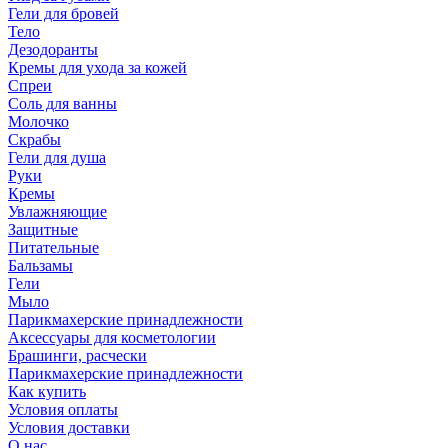
Гели для бровей
Тело
Дезодоранты
Кремы для ухода за кожей
Спреи
Соль для ванны
Молочко
Скрабы
Гели для душа
Руки
Кремы
Увлажняющие
Защитные
Питательные
Бальзамы
Гели
Мыло
Парикмахерские принадлежности
Аксессуары для косметологии
Брашинги, расчески
Парикмахерские принадлежности
Как купить
Условия оплаты
Условия доставки
О нас