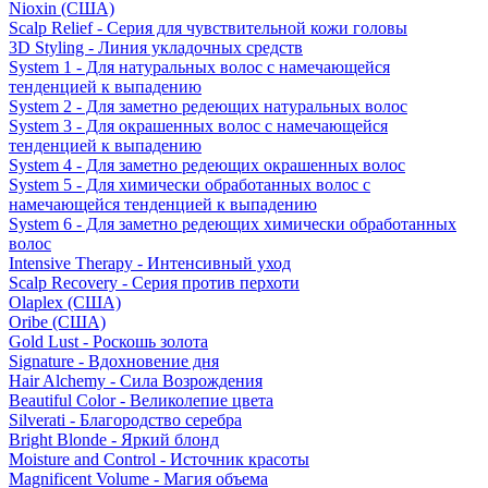
Nioxin (США)
Scalp Relief - Серия для чувствительной кожи головы
3D Styling - Линия укладочных средств
System 1 - Для натуральных волос с намечающейся
тенденцией к выпадению
System 2 - Для заметно редеющих натуральных волос
System 3 - Для окрашенных волос с намечающейся
тенденцией к выпадению
System 4 - Для заметно редеющих окрашенных волос
System 5 - Для химически обработанных волос с
намечающейся тенденцией к выпадению
System 6 - Для заметно редеющих химически обработанных
волос
Intensive Therapy - Интенсивный уход
Scalp Recovery - Серия против перхоти
Olaplex (США)
Oribe (США)
Gold Lust - Роскошь золота
Signature - Вдохновение дня
Hair Alchemy - Сила Возрождения
Beautiful Color - Великолепие цвета
Silverati - Благородство серебра
Bright Blonde - Яркий блонд
Moisture and Control - Источник красоты
Magnificent Volume - Магия объема