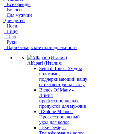
Все бренды
Волосы
Для мужчин
Для детей
Ноги
Лицо
Тело
Руки
Парикмахерские принадлежности
Alfaparf (Италия)
Semi di Lino - Уход за
волосами,
подчеркивающий вашу
естественную красоту
Blends Of Many -
Линия
профессиональных
продуктов для мужчин
Il Salone Milano -
Профессиональный
уход для волос
Lisse Design -
Трансформация волос