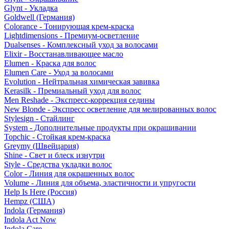
Glynt - Укладка
Goldwell (Германия)
Colorance - Тонирующая крем-краска
Lightdimensions - Премиум-осветление
Dualsenses - Комплексный уход за волосами
Elixir - Восстанавливающее масло
Elumen - Краска для волос
Elumen Care - Уход за волосами
Evolution - Нейтральная химическая завивка
Kerasilk - Премиальный уход для волос
Men Reshade - Экспресс-коррекция седины
New Blonde - Экспресс осветление для мелированных волос
Stylesign - Стайлинг
System - Дополнительные продукты при окрашивании
Topchic - Стойкая крем-краска
Greymy (Швейцария)
Shine - Свет и блеск изнутри
Style - Средства укладки волос
Color - Линия для окрашенных волос
Volume - Линия для объема, эластичности и упругости
Help Is Here (Россия)
Hempz (США)
Indola (Германия)
Indola Act Now
Indola Care