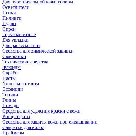
Для чувствительной кожи головы
Осветлители
Пенки
Пилинги
Пудры
Спреи
Термозащитные
Для укладки
Для расчесывания
Средства для химической завивки
Сыворотки
Технические средства
Флюиды
Скрабы
Пасты
Уход с кератином
Эссенции
Тоники
Глины
Помады
Средства для удаления краски с кожи
Концентраты
Средства для защиты кожи при окрашивании
Салфетки для волос
Праймеры