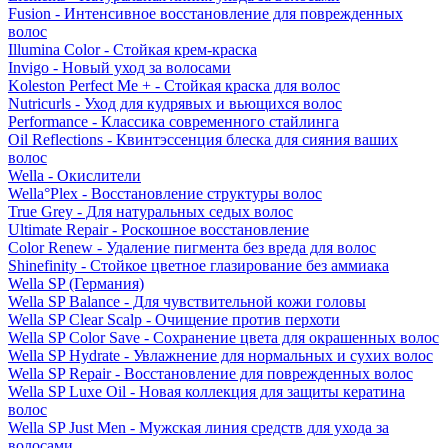
Fusion - Интенсивное восстановление для поврежденных
волос
Illumina Color - Стойкая крем-краска
Invigo - Новый уход за волосами
Koleston Perfect Me + - Стойкая краска для волос
Nutricurls - Уход для кудрявых и вьющихся волос
Performance - Классика современного стайлинга
Oil Reflections - Квинтэссенция блеска для сияния ваших
волос
Wella - Окислители
Wella°Plex - Восстановление структуры волос
True Grey - Для натуральных седых волос
Ultimate Repair - Роскошное восстановление
Color Renew - Удаление пигмента без вреда для волос
Shinefinity - Стойкое цветное глазирование без аммиака
Wella SP (Германия)
Wella SP Balance - Для чувствительной кожи головы
Wella SP Clear Scalp - Очищение против перхоти
Wella SP Color Save - Сохранение цвета для окрашенных волос
Wella SP Hydrate - Увлажнение для нормальных и сухих волос
Wella SP Repair - Восстановление для поврежденных волос
Wella SP Luxe Oil - Новая коллекция для защиты кератина
волос
Wella SP Just Men - Мужская линия средств для ухода за
волосами