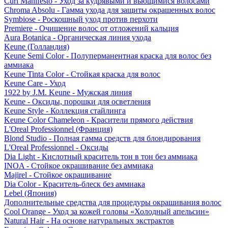
Curl Manifesto - Уход за кудрявыми и вьющимися волосами
Chroma Absolu - Гамма ухода для защиты окрашенных волос
Symbiose - Роскошный уход против перхоти
Premiere - Очищение волос от отложений кальция
Aura Botanica - Органическая линия ухода
Keune (Голландия)
Keune Semi Color - Полуперманентная краска для волос без
аммиака
Keune Tinta Color - Стойкая краска для волос
Keune Care - Уход
1922 by J.M. Keune - Мужская линия
Keune - Оксиды, порошки для осветления
Keune Style - Коллекция стайлинга
Keune Color Chameleon - Красители прямого действия
L'Oreal Professionnel (Франция)
Blond Studio - Полная гамма средств для блондирования
L'Oreal Professionnel - Оксиды
Dia Light - Кислотный краситель тон в тон без аммиака
INOA - Стойкое окрашивание без аммиака
Majirel - Стойкое окрашивание
Dia Color - Краситель-блеск без аммиака
Lebel (Япония)
Дополнительные средства для процедуры окрашивания волос
Cool Orange - Уход за кожей головы «Холодный апельсин»
Natural Hair - На основе натуральных экстрактов