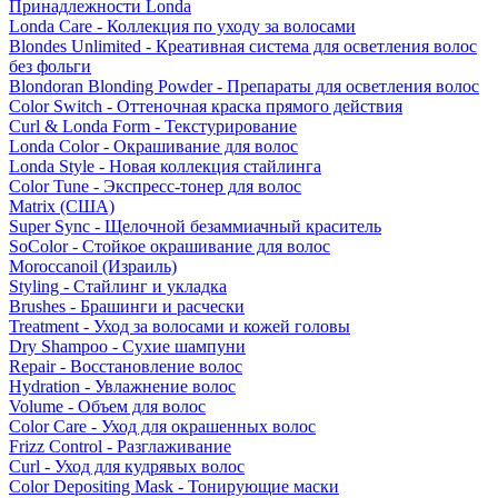
Принадлежности Londa
Londa Care - Коллекция по уходу за волосами
Blondes Unlimited - Креативная система для осветления волос
без фольги
Blondoran Blonding Powder - Препараты для осветления волос
Color Switch - Оттеночная краска прямого действия
Curl & Londa Form - Текстурирование
Londa Color - Окрашивание для волос
Londa Style - Новая коллекция стайлинга
Color Tune - Экспресс-тонер для волос
Matrix (США)
Super Sync - Щелочной безаммиачный краситель
SoColor - Стойкое окрашивание для волос
Moroccanoil (Израиль)
Styling - Стайлинг и укладка
Brushes - Брашинги и расчески
Treatment - Уход за волосами и кожей головы
Dry Shampoo - Сухие шампуни
Repair - Восстановление волос
Hydration - Увлажнение волос
Volume - Объем для волос
Color Care - Уход для окрашенных волос
Frizz Control - Разглаживание
Curl - Уход для кудрявых волос
Color Depositing Mask - Тонирующие маски