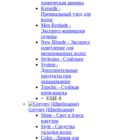
химическая завивка
Kerasilk -
Премиальный уход для
волос
Men Reshade -
Экспресс-коррекция
седины
New Blonde - Экспресс
осветление для
мелированных волос
Stylesign - Стайлинг
System -
Дополнительные
продукты при
окрашивании
Topchic - Стойкая
крем-краска
+ ЕЩЕ 8
Greymy (Швейцария)
Shine - Свет и блеск
изнутри
Style - Средства
укладки волос
Color - Линия для