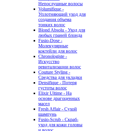
Непослушные волосы
Volumifique -
Уплотняющий уход для
создания объема
тонких волос
Blond Absolu - Уход для
любых граней блонда
Fusio-Dose -
Молекулярные
коктейли для волос
Chronologiste -
Искусство
ревитализации волос
Couture Styling -
Средства для укладки
Densifique - Потеря
густоты волос
Elixir Ultime - На
основе драгоценных
масел
Fresh Affair - Сухой
шампунь
Fusio-Scrub - Скраб-
уход для кожи головы
и волос