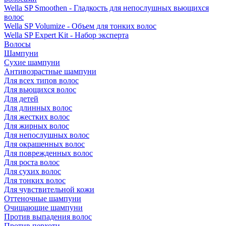
Wella SP Smoothen - Гладкость для непослушных вьющихся
волос
Wella SP Volumize - Объем для тонких волос
Wella SP Expert Kit - Набор эксперта
Волосы
Шампуни
Сухие шампуни
Антивозрастные шампуни
Для всех типов волос
Для вьющихся волос
Для детей
Для длинных волос
Для жестких волос
Для жирных волос
Для непослушных волос
Для окрашенных волос
Для поврежденных волос
Для роста волос
Для сухих волос
Для тонких волос
Для чувствительной кожи
Оттеночные шампуни
Очищающие шампуни
Против выпадения волос
Против перхоти