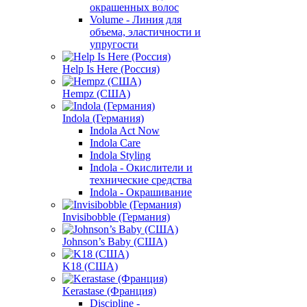
окрашенных волос
Volume - Линия для
объема, эластичности и
упругости
Help Is Here (Россия)
Hempz (США)
Indola (Германия)
Indola Act Now
Indola Care
Indola Styling
Indola - Окислители и
технические средства
Indola - Окрашивание
Invisibobble (Германия)
Johnson’s Baby (США)
K18 (США)
Kerastase (Франция)
Discipline -