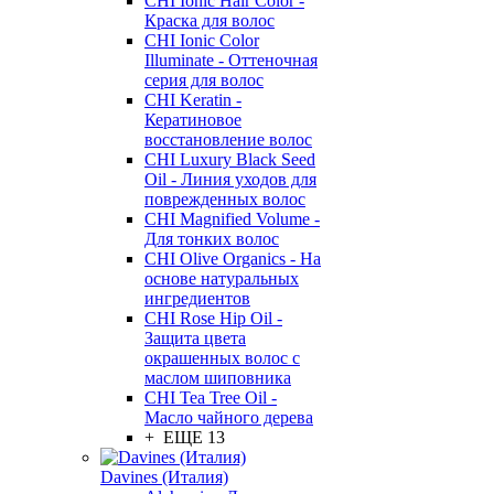
CHI Ionic Hair Color -
Краска для волос
CHI Ionic Color
Illuminate - Оттеночная
серия для волос
CHI Keratin -
Кератиновое
восстановление волос
CHI Luxury Black Seed
Oil - Линия уходов для
поврежденных волос
CHI Magnified Volume -
Для тонких волос
CHI Olive Organics - На
основе натуральных
ингредиентов
CHI Rose Hip Oil -
Защита цвета
окрашенных волос с
маслом шиповника
CHI Tea Tree Oil -
Масло чайного дерева
+ ЕЩЕ 13
Davines (Италия)