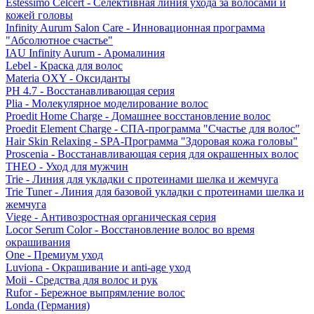
Estessimo Celcert - Селективная линия ухода за волосами и
кожей головы
Infinity Aurum Salon Care - Инновационная программа
"Абсолютное счастье"
IAU Infinity Aurum - Аромалиния
Lebel - Краска для волос
Materia OXY - Оксиданты
PH 4.7 - Восстанавливающая серия
Plia - Молекулярное моделирование волос
Proedit Home Charge - Домашнее восстановление волос
Proedit Element Charge - СПА-программа "Счастье для волос"
Hair Skin Relaxing - SPA-Программа "Здоровая кожа головы"
Proscenia - Восстанавливающая серия для окрашенных волос
THEO - Уход для мужчин
Trie - Линия для укладки с протеинами шелка и жемчуга
Trie Tuner - Линия для базовой укладки с протеинами шелка и
жемчуга
Viege - Антивозростная органическая серия
Locor Serum Color - Восстановление волос во время
окрашивания
One - Премиум уход
Luviona - Окрашивание и anti-age уход
Moii - Средства для волос и рук
Rufor - Бережное выпрямление волос
Londa (Германия)