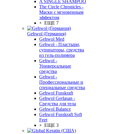
A SINGLE SHAMPOO
The Circle Chronicles -
Маски с мгновенным
эффектом
+ ЕЩЕ 7
Gehwol (Германия)
Gehwol Med
Gehwol - Пластыри,
супинаторы, средства
из гель-полимера
Gehwol -
Универсальные
средства
Gehwol -
Профессиональные и
специальные средства
Gehwol Fusskraft
Gehwol Gerlasan -
Средства для тела
Gehwol Balance
Gehwol Fusskraft Soft
Feet
+ ЕЩЕ 3