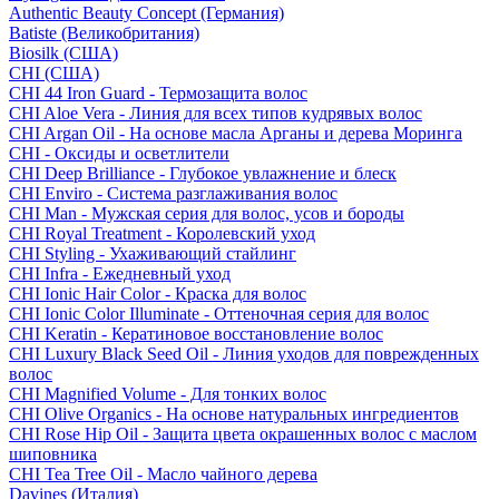
Authentic Beauty Concept (Германия)
Batiste (Великобритания)
Biosilk (США)
CHI (США)
CHI 44 Iron Guard - Термозащита волос
CHI Aloe Vera - Линия для всех типов кудрявых волос
CHI Argan Oil - На основе масла Арганы и дерева Моринга
CHI - Оксиды и осветлители
CHI Deep Brilliance - Глубокое увлажнение и блеск
CHI Enviro - Система разглаживания волос
CHI Man - Мужская серия для волос, усов и бороды
CHI Royal Treatment - Королевский уход
CHI Styling - Ухаживающий стайлинг
CHI Infra - Ежедневный уход
CHI Ionic Hair Color - Краска для волос
CHI Ionic Color Illuminate - Оттеночная серия для волос
CHI Keratin - Кератиновое восстановление волос
CHI Luxury Black Seed Oil - Линия уходов для поврежденных
волос
CHI Magnified Volume - Для тонких волос
CHI Olive Organics - На основе натуральных ингредиентов
CHI Rose Hip Oil - Защита цвета окрашенных волос с маслом
шиповника
CHI Tea Tree Oil - Масло чайного дерева
Davines (Италия)