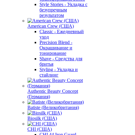
Style Stories - Укладка с
безупречным
результатом
American Crew (США)
Classic - Ежедневный
уход
Precision Blend -
Окрашивание и
тонирование
Shave - Средства для
бритья
Styling - Укладка и
стайлинг
Authentic Beauty Concept
(Германия)
Batiste (Великобритания)
Biosilk (США)
CHI (США)
CHI 44 Iron Guard -