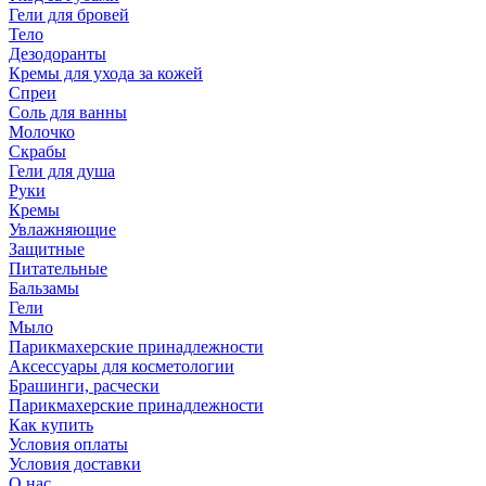
Гели для бровей
Тело
Дезодоранты
Кремы для ухода за кожей
Спреи
Соль для ванны
Молочко
Скрабы
Гели для душа
Руки
Кремы
Увлажняющие
Защитные
Питательные
Бальзамы
Гели
Мыло
Парикмахерские принадлежности
Аксессуары для косметологии
Брашинги, расчески
Парикмахерские принадлежности
Как купить
Условия оплаты
Условия доставки
О нас