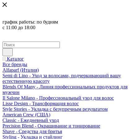
график работы:
по будням
с 11:00 до 18:00
Каталог
Все бренды
Alfaparf (Италия)
Semi di Lino - Уход за волосами, подчеркивающий вашу
естественную красоту
Blends Of Many - Линия профессиональных продуктов для
мужчин
Il Salone Milano - Профессиональный уход для волос
Lisse Design - Трансформация волос
Style Stories - Укладка с безупречным результатом
American Crew (США)
Classic - Ежедневный уход
Precision Blend - Окрашивание и тонирование
Shave - Средства для бритья
Styling - Укладка и стайлинг