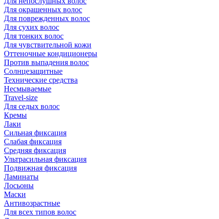
Для непослушных волос
Для окрашенных волос
Для поврежденных волос
Для сухих волос
Для тонких волос
Для чувствительной кожи
Оттеночные кондиционеры
Против выпадения волос
Солнцезащитные
Технические средства
Несмываемые
Travel-size
Для седых волос
Кремы
Лаки
Сильная фиксация
Слабая фиксация
Средняя фиксация
Ультрасильная фиксация
Подвижная фиксация
Ламинаты
Лосьоны
Маски
Антивозрастные
Для всех типов волос