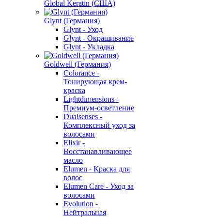
Global Keratin (США)
Glynt (Германия)
Glynt - Уход
Glynt - Окрашивание
Glynt - Укладка
Goldwell (Германия)
Colorance -
Тонирующая крем-
краска
Lightdimensions -
Премиум-осветление
Dualsenses -
Комплексный уход за
волосами
Elixir -
Восстанавливающее
масло
Elumen - Краска для
волос
Elumen Care - Уход за
волосами
Evolution -
Нейтральная