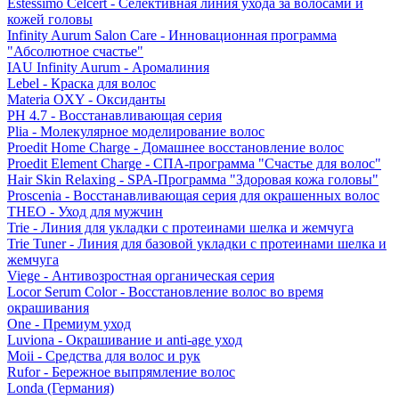
Estessimo Celcert - Селективная линия ухода за волосами и
кожей головы
Infinity Aurum Salon Care - Инновационная программа
"Абсолютное счастье"
IAU Infinity Aurum - Аромалиния
Lebel - Краска для волос
Materia OXY - Оксиданты
PH 4.7 - Восстанавливающая серия
Plia - Молекулярное моделирование волос
Proedit Home Charge - Домашнее восстановление волос
Proedit Element Charge - СПА-программа "Счастье для волос"
Hair Skin Relaxing - SPA-Программа "Здоровая кожа головы"
Proscenia - Восстанавливающая серия для окрашенных волос
THEO - Уход для мужчин
Trie - Линия для укладки с протеинами шелка и жемчуга
Trie Tuner - Линия для базовой укладки с протеинами шелка и
жемчуга
Viege - Антивозростная органическая серия
Locor Serum Color - Восстановление волос во время
окрашивания
One - Премиум уход
Luviona - Окрашивание и anti-age уход
Moii - Средства для волос и рук
Rufor - Бережное выпрямление волос
Londa (Германия)