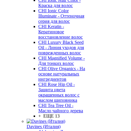
CHI Ionic Hair Color -
Краска для волос
CHI Ionic Color
Illuminate - Оттеночная
серия для волос
CHI Keratin -
Кератиновое
восстановление волос
CHI Luxury Black Seed
Oil - Линия уходов для
поврежденных волос
CHI Magnified Volume -
Для тонких волос
CHI Olive Organics - На
основе натуральных
ингредиентов
CHI Rose Hip Oil -
Защита цвета
окрашенных волос с
маслом шиповника
CHI Tea Tree Oil -
Масло чайного дерева
+ ЕЩЕ 13
Davines (Италия)