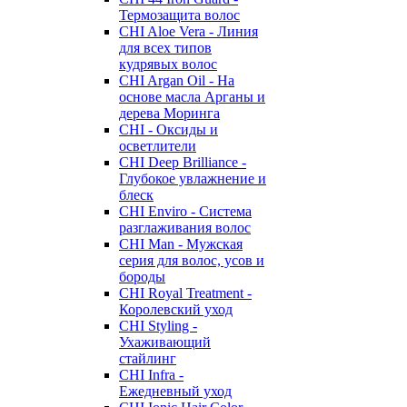
Термозащита волос
CHI Aloe Vera - Линия
для всех типов
кудрявых волос
CHI Argan Oil - На
основе масла Арганы и
дерева Моринга
CHI - Оксиды и
осветлители
CHI Deep Brilliance -
Глубокое увлажнение и
блеск
CHI Enviro - Система
разглаживания волос
CHI Man - Мужская
серия для волос, усов и
бороды
CHI Royal Treatment -
Королевский уход
CHI Styling -
Ухаживающий
стайлинг
CHI Infra -
Ежедневный уход