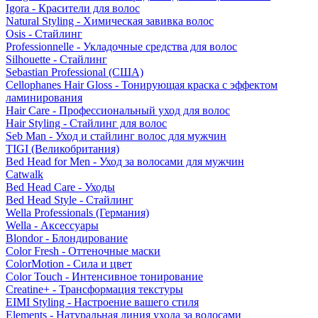
Igora - Красители для волос
Natural Styling - Химическая завивка волос
Osis - Стайлинг
Professionnelle - Укладочные средства для волос
Silhouette - Стайлинг
Sebastian Professional (США)
Cellophanes Hair Gloss - Тонирующая краска с эффектом
ламинирования
Hair Care - Профессиональный уход для волос
Hair Styling - Стайлинг для волос
Seb Man - Уход и стайлинг волос для мужчин
TIGI (Великобритания)
Bed Head for Men - Уход за волосами для мужчин
Catwalk
Bed Head Care - Уходы
Bed Head Style - Стайлинг
Wella Professionals (Германия)
Wella - Аксессуары
Blondor - Блондирование
Color Fresh - Оттеночные маски
ColorMotion - Сила и цвет
Color Touch - Интенсивное тонирование
Creatine+ - Трансформация текстуры
EIMI Styling - Настроение вашего стиля
Elements - Натуральная линия ухода за волосами