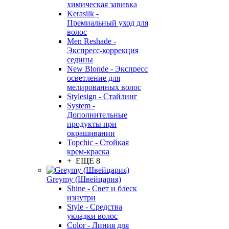
химическая завивка
Kerasilk -
Премиальный уход для
волос
Men Reshade -
Экспресс-коррекция
седины
New Blonde - Экспресс
осветление для
мелированных волос
Stylesign - Стайлинг
System -
Дополнительные
продукты при
окрашивании
Topchic - Стойкая
крем-краска
+ ЕЩЕ 8
Greymy (Швейцария)
Shine - Свет и блеск
изнутри
Style - Средства
укладки волос
Color - Линия для