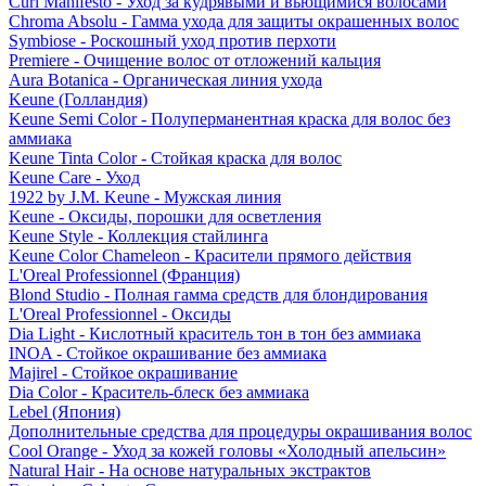
Curl Manifesto - Уход за кудрявыми и вьющимися волосами
Chroma Absolu - Гамма ухода для защиты окрашенных волос
Symbiose - Роскошный уход против перхоти
Premiere - Очищение волос от отложений кальция
Aura Botanica - Органическая линия ухода
Keune (Голландия)
Keune Semi Color - Полуперманентная краска для волос без
аммиака
Keune Tinta Color - Стойкая краска для волос
Keune Care - Уход
1922 by J.M. Keune - Мужская линия
Keune - Оксиды, порошки для осветления
Keune Style - Коллекция стайлинга
Keune Color Chameleon - Красители прямого действия
L'Oreal Professionnel (Франция)
Blond Studio - Полная гамма средств для блондирования
L'Oreal Professionnel - Оксиды
Dia Light - Кислотный краситель тон в тон без аммиака
INOA - Стойкое окрашивание без аммиака
Majirel - Стойкое окрашивание
Dia Color - Краситель-блеск без аммиака
Lebel (Япония)
Дополнительные средства для процедуры окрашивания волос
Cool Orange - Уход за кожей головы «Холодный апельсин»
Natural Hair - На основе натуральных экстрактов