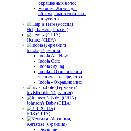
окрашенных волос
Volume - Линия для
объема, эластичности и
упругости
Help Is Here (Россия)
Hempz (США)
Indola (Германия)
Indola Act Now
Indola Care
Indola Styling
Indola - Окислители и
технические средства
Indola - Окрашивание
Invisibobble (Германия)
Johnson’s Baby (США)
K18 (США)
Kerastase (Франция)
Discipline -