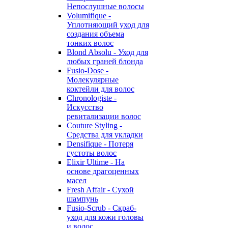
Непослушные волосы
Volumifique -
Уплотняющий уход для
создания объема
тонких волос
Blond Absolu - Уход для
любых граней блонда
Fusio-Dose -
Молекулярные
коктейли для волос
Chronologiste -
Искусство
ревитализации волос
Couture Styling -
Средства для укладки
Densifique - Потеря
густоты волос
Elixir Ultime - На
основе драгоценных
масел
Fresh Affair - Сухой
шампунь
Fusio-Scrub - Скраб-
уход для кожи головы
и волос