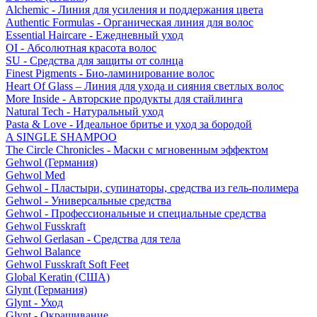
Alchemic - Линия для усиления и поддержания цвета
Authentic Formulas - Органическая линия для волос
Essential Haircare - Eжедневный уход
OI - Абсолютная красота волос
SU - Средства для защиты от солнца
Finest Pigments - Био-ламинирование волос
Heart Of Glass – Линия для ухода и сияния светлых волос
More Inside - Авторские продукты для стайлинга
Natural Tech - Натуральный уход
Pasta & Love - Идеальное бритье и уход за бородой
A SINGLE SHAMPOO
The Circle Chronicles - Маски с мгновенным эффектом
Gehwol (Германия)
Gehwol Med
Gehwol - Пластыри, супинаторы, средства из гель-полимера
Gehwol - Универсальные средства
Gehwol - Профессиональные и специальные средства
Gehwol Fusskraft
Gehwol Gerlasan - Средства для тела
Gehwol Balance
Gehwol Fusskraft Soft Feet
Global Keratin (США)
Glynt (Германия)
Glynt - Уход
Glynt - Окрашивание