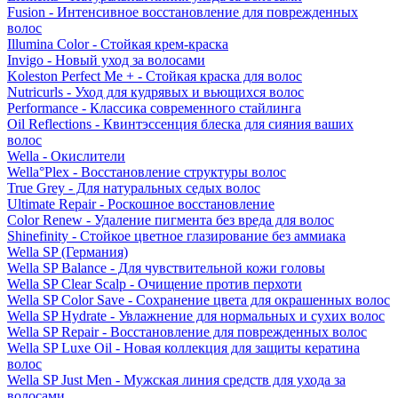
Fusion - Интенсивное восстановление для поврежденных
волос
Illumina Color - Стойкая крем-краска
Invigo - Новый уход за волосами
Koleston Perfect Me + - Стойкая краска для волос
Nutricurls - Уход для кудрявых и вьющихся волос
Performance - Классика современного стайлинга
Oil Reflections - Квинтэссенция блеска для сияния ваших
волос
Wella - Окислители
Wella°Plex - Восстановление структуры волос
True Grey - Для натуральных седых волос
Ultimate Repair - Роскошное восстановление
Color Renew - Удаление пигмента без вреда для волос
Shinefinity - Стойкое цветное глазирование без аммиака
Wella SP (Германия)
Wella SP Balance - Для чувствительной кожи головы
Wella SP Clear Scalp - Очищение против перхоти
Wella SP Color Save - Сохранение цвета для окрашенных волос
Wella SP Hydrate - Увлажнение для нормальных и сухих волос
Wella SP Repair - Восстановление для поврежденных волос
Wella SP Luxe Oil - Новая коллекция для защиты кератина
волос
Wella SP Just Men - Мужская линия средств для ухода за
волосами