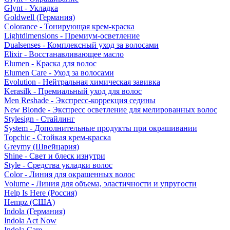
Glynt - Укладка
Goldwell (Германия)
Colorance - Тонирующая крем-краска
Lightdimensions - Премиум-осветление
Dualsenses - Комплексный уход за волосами
Elixir - Восстанавливающее масло
Elumen - Краска для волос
Elumen Care - Уход за волосами
Evolution - Нейтральная химическая завивка
Kerasilk - Премиальный уход для волос
Men Reshade - Экспресс-коррекция седины
New Blonde - Экспресс осветление для мелированных волос
Stylesign - Стайлинг
System - Дополнительные продукты при окрашивании
Topchic - Стойкая крем-краска
Greymy (Швейцария)
Shine - Свет и блеск изнутри
Style - Средства укладки волос
Color - Линия для окрашенных волос
Volume - Линия для объема, эластичности и упругости
Help Is Here (Россия)
Hempz (США)
Indola (Германия)
Indola Act Now
Indola Care