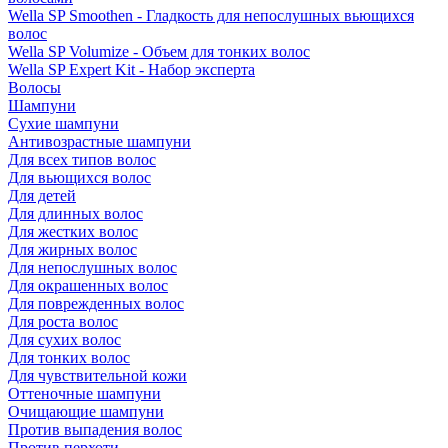
Wella SP Smoothen - Гладкость для непослушных вьющихся
волос
Wella SP Volumize - Объем для тонких волос
Wella SP Expert Kit - Набор эксперта
Волосы
Шампуни
Сухие шампуни
Антивозрастные шампуни
Для всех типов волос
Для вьющихся волос
Для детей
Для длинных волос
Для жестких волос
Для жирных волос
Для непослушных волос
Для окрашенных волос
Для поврежденных волос
Для роста волос
Для сухих волос
Для тонких волос
Для чувствительной кожи
Оттеночные шампуни
Очищающие шампуни
Против выпадения волос
Против перхоти