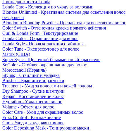
Принадлежности Londa
Londa Care - Коллекция по уходу за волосами
Blondes Unlimited - Креативная система для осветления волос
без фольги
Blondoran Blonding Powder - Препараты для осветления волос
Color Switch - Оттеночная краска прямого действия
Curl & Londa Form - Текстурирование
Londa Color - Окрашивание для волос
Londa Style - Новая коллекция стайлинга
Color Tune - Экспресс-тонер для волос
Matrix (США)
Super Sync - Щелочной безаммиачный краситель
SoColor - Стойкое окрашивание для волос
Moroccanoil (Израиль)
Styling - Стайлинг и укладка
Brushes - Брашинги и расчески
Treatment - Уход за волосами и кожей головы
Dry Shampoo - Сухие шампуни
Repair - Восстановление волос
Hydration - Увлажнение волос
Volume - Объем для волос
Color Care - Уход для окрашенных волос
Frizz Control - Разглаживание
Curl - Уход для кудрявых волос
Color Depositing Mask - Тонирующие маски