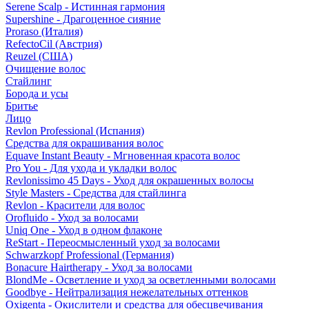
Serene Scalp - Истинная гармония
Supershine - Драгоценное сияние
Proraso (Италия)
RefectoCil (Австрия)
Reuzel (США)
Очищение волос
Стайлинг
Борода и усы
Бритье
Лицо
Revlon Professional (Испания)
Средства для окрашивания волос
Equave Instant Beauty - Мгновенная красота волос
Pro You - Для ухода и укладки волос
Revlonissimo 45 Days - Уход для окрашенных волосы
Style Masters - Средства для стайлинга
Revlon - Красители для волос
Orofluido - Уход за волосами
Uniq One - Уход в одном флаконе
ReStart - Переосмысленный уход за волосами
Schwarzkopf Professional (Германия)
Bonacure Hairtherapy - Уход за волосами
BlondMe - Осветление и уход за осветленными волосами
Goodbye - Нейтрализация нежелательных оттенков
Oxigenta - Окислители и средства для обесцвечивания