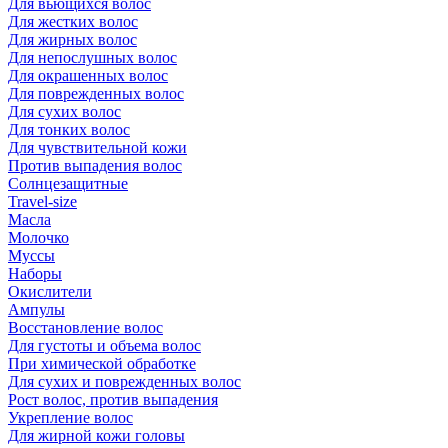
Для вьющихся волос
Для жестких волос
Для жирных волос
Для непослушных волос
Для окрашенных волос
Для поврежденных волос
Для сухих волос
Для тонких волос
Для чувствительной кожи
Против выпадения волос
Солнцезащитные
Travel-size
Масла
Молочко
Муссы
Наборы
Окислители
Ампулы
Восстановление волос
Для густоты и объема волос
При химической обработке
Для сухих и поврежденных волос
Рост волос, против выпадения
Укрепление волос
Для жирной кожи головы