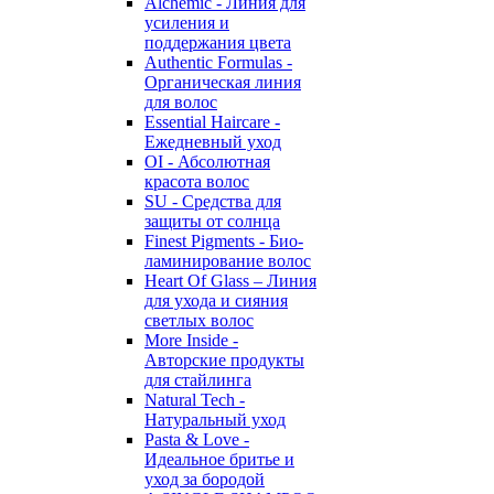
Alchemic - Линия для
усиления и
поддержания цвета
Authentic Formulas -
Органическая линия
для волос
Essential Haircare -
Eжедневный уход
OI - Абсолютная
красота волос
SU - Средства для
защиты от солнца
Finest Pigments - Био-
ламинирование волос
Heart Of Glass – Линия
для ухода и сияния
светлых волос
More Inside -
Авторские продукты
для стайлинга
Natural Tech -
Натуральный уход
Pasta & Love -
Идеальное бритье и
уход за бородой