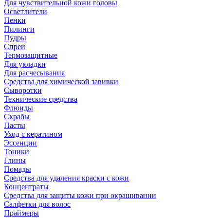
Для чувствительной кожи головы
Осветлители
Пенки
Пилинги
Пудры
Спреи
Термозащитные
Для укладки
Для расчесывания
Средства для химической завивки
Сыворотки
Технические средства
Флюиды
Скрабы
Пасты
Уход с кератином
Эссенции
Тоники
Глины
Помады
Средства для удаления краски с кожи
Концентраты
Средства для защиты кожи при окрашивании
Салфетки для волос
Праймеры