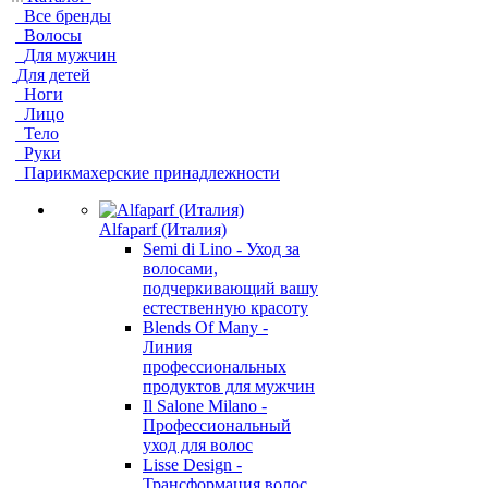
Все бренды
Волосы
Для мужчин
Для детей
Ноги
Лицо
Тело
Руки
Парикмахерские принадлежности
Alfaparf (Италия)
Semi di Lino - Уход за
волосами,
подчеркивающий вашу
естественную красоту
Blends Of Many -
Линия
профессиональных
продуктов для мужчин
Il Salone Milano -
Профессиональный
уход для волос
Lisse Design -
Трансформация волос