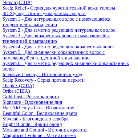
Nioxin (США)
Scalp Relief - Серия для чувствительной кожи головы
3D Styling - Линия укладочных средств
System 1 - Для натуральных волос с намечающейся
тенденцией к выпадению
System 2 - Для заметно редеющих натуральных волос
System 3 - Для окрашенных волос с намечающейся
тенденцией к выпадению
System 4 - Для заметно редеющих окрашенных волос
System 5 - Для химически обработанных волос с
намечающейся тенденцией к выпадению
System 6 - Для заметно редеющих химически обработанных
волос
Intensive Therapy - Интенсивный уход
Scalp Recovery - Серия против перхоти
Olaplex (США)
Oribe (США)
Gold Lust - Роскошь золота
Signature - Вдохновение дня
Hair Alchemy - Сила Возрождения
Beautiful Color - Великолепие цвета
Silverati - Благородство серебра
Bright Blonde - Яркий блонд
Moisture and Control - Источник красоты
Magnificent Volume - Магия объема