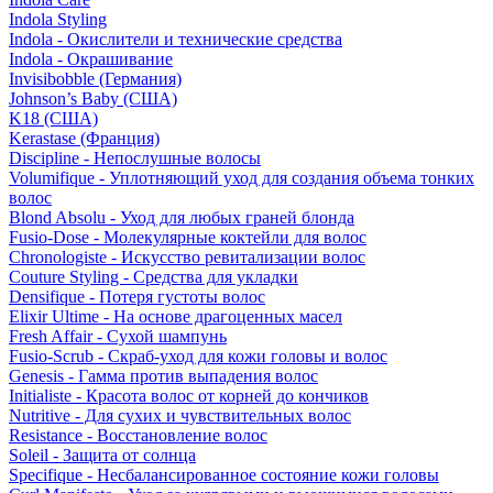
Indola Styling
Indola - Окислители и технические средства
Indola - Окрашивание
Invisibobble (Германия)
Johnson’s Baby (США)
K18 (США)
Kerastase (Франция)
Discipline - Непослушные волосы
Volumifique - Уплотняющий уход для создания объема тонких
волос
Blond Absolu - Уход для любых граней блонда
Fusio-Dose - Молекулярные коктейли для волос
Chronologiste - Искусство ревитализации волос
Couture Styling - Средства для укладки
Densifique - Потеря густоты волос
Elixir Ultime - На основе драгоценных масел
Fresh Affair - Сухой шампунь
Fusio-Scrub - Скраб-уход для кожи головы и волос
Genesis - Гамма против выпадения волос
Initialiste - Красота волос от корней до кончиков
Nutritive - Для сухих и чувствительных волос
Resistance - Восстановление волос
Soleil - Защита от солнца
Specifique - Несбалансированное состояние кожи головы