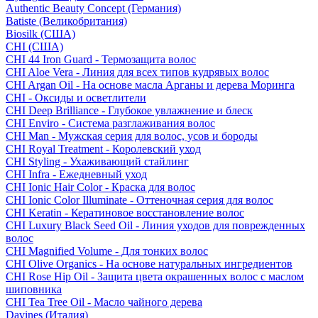
Authentic Beauty Concept (Германия)
Batiste (Великобритания)
Biosilk (США)
CHI (США)
CHI 44 Iron Guard - Термозащита волос
CHI Aloe Vera - Линия для всех типов кудрявых волос
CHI Argan Oil - На основе масла Арганы и дерева Моринга
CHI - Оксиды и осветлители
CHI Deep Brilliance - Глубокое увлажнение и блеск
CHI Enviro - Система разглаживания волос
CHI Man - Мужская серия для волос, усов и бороды
CHI Royal Treatment - Королевский уход
CHI Styling - Ухаживающий стайлинг
CHI Infra - Ежедневный уход
CHI Ionic Hair Color - Краска для волос
CHI Ionic Color Illuminate - Оттеночная серия для волос
CHI Keratin - Кератиновое восстановление волос
CHI Luxury Black Seed Oil - Линия уходов для поврежденных
волос
CHI Magnified Volume - Для тонких волос
CHI Olive Organics - На основе натуральных ингредиентов
CHI Rose Hip Oil - Защита цвета окрашенных волос с маслом
шиповника
CHI Tea Tree Oil - Масло чайного дерева
Davines (Италия)