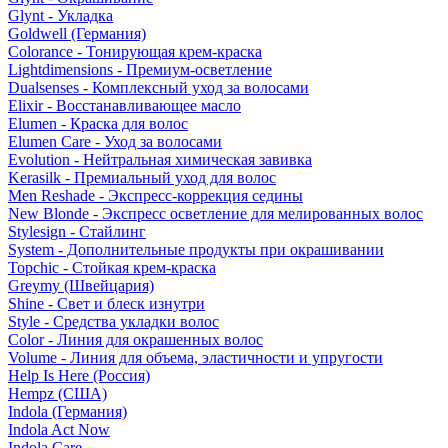
Glynt - Укладка
Goldwell (Германия)
Colorance - Тонирующая крем-краска
Lightdimensions - Премиум-осветление
Dualsenses - Комплексный уход за волосами
Elixir - Восстанавливающее масло
Elumen - Краска для волос
Elumen Care - Уход за волосами
Evolution - Нейтральная химическая завивка
Kerasilk - Премиальный уход для волос
Men Reshade - Экспресс-коррекция седины
New Blonde - Экспресс осветление для мелированных волос
Stylesign - Стайлинг
System - Дополнительные продукты при окрашивании
Topchic - Стойкая крем-краска
Greymy (Швейцария)
Shine - Свет и блеск изнутри
Style - Средства укладки волос
Color - Линия для окрашенных волос
Volume - Линия для объема, эластичности и упругости
Help Is Here (Россия)
Hempz (США)
Indola (Германия)
Indola Act Now
Indola Care