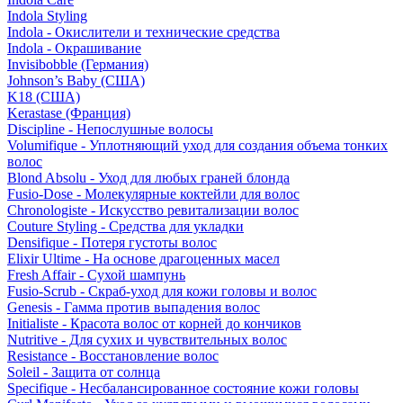
Indola Styling
Indola - Окислители и технические средства
Indola - Окрашивание
Invisibobble (Германия)
Johnson’s Baby (США)
K18 (США)
Kerastase (Франция)
Discipline - Непослушные волосы
Volumifique - Уплотняющий уход для создания объема тонких
волос
Blond Absolu - Уход для любых граней блонда
Fusio-Dose - Молекулярные коктейли для волос
Chronologiste - Искусство ревитализации волос
Couture Styling - Средства для укладки
Densifique - Потеря густоты волос
Elixir Ultime - На основе драгоценных масел
Fresh Affair - Сухой шампунь
Fusio-Scrub - Скраб-уход для кожи головы и волос
Genesis - Гамма против выпадения волос
Initialiste - Красота волос от корней до кончиков
Nutritive - Для сухих и чувствительных волос
Resistance - Восстановление волос
Soleil - Защита от солнца
Specifique - Несбалансированное состояние кожи головы