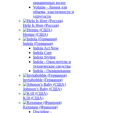
окрашенных волос
Volume - Линия для
объема, эластичности и
упругости
Help Is Here (Россия)
Hempz (США)
Indola (Германия)
Indola Act Now
Indola Care
Indola Styling
Indola - Окислители и
технические средства
Indola - Окрашивание
Invisibobble (Германия)
Johnson’s Baby (США)
K18 (США)
Kerastase (Франция)
Discipline -