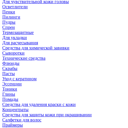
Для чувствительной кожи головы
Осветлители
Пенки
Пилинги
Пудры
Спреи
Термозащитные
Для укладки
Для расчесывания
Средства для химической завивки
Сыворотки
Технические средства
Флюиды
Скрабы
Пасты
Уход с кератином
Эссенции
Тоники
Глины
Помады
Средства для удаления краски с кожи
Концентраты
Средства для защиты кожи при окрашивании
Салфетки для волос
Праймеры