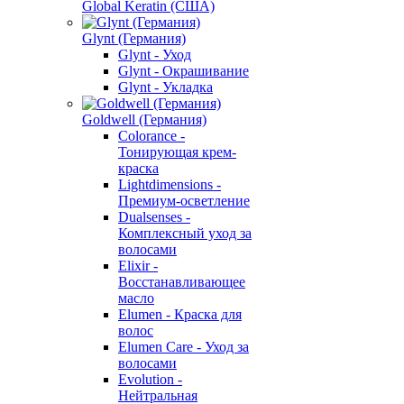
Global Keratin (США)
Glynt (Германия)
Glynt - Уход
Glynt - Окрашивание
Glynt - Укладка
Goldwell (Германия)
Colorance -
Тонирующая крем-
краска
Lightdimensions -
Премиум-осветление
Dualsenses -
Комплексный уход за
волосами
Elixir -
Восстанавливающее
масло
Elumen - Краска для
волос
Elumen Care - Уход за
волосами
Evolution -
Нейтральная