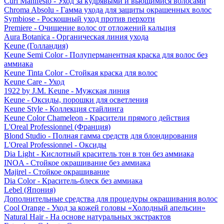
Curl Manifesto - Уход за кудрявыми и вьющимися волосами
Chroma Absolu - Гамма ухода для защиты окрашенных волос
Symbiose - Роскошный уход против перхоти
Premiere - Очищение волос от отложений кальция
Aura Botanica - Органическая линия ухода
Keune (Голландия)
Keune Semi Color - Полуперманентная краска для волос без
аммиака
Keune Tinta Color - Стойкая краска для волос
Keune Care - Уход
1922 by J.M. Keune - Мужская линия
Keune - Оксиды, порошки для осветления
Keune Style - Коллекция стайлинга
Keune Color Chameleon - Красители прямого действия
L'Oreal Professionnel (Франция)
Blond Studio - Полная гамма средств для блондирования
L'Oreal Professionnel - Оксиды
Dia Light - Кислотный краситель тон в тон без аммиака
INOA - Стойкое окрашивание без аммиака
Majirel - Стойкое окрашивание
Dia Color - Краситель-блеск без аммиака
Lebel (Япония)
Дополнительные средства для процедуры окрашивания волос
Cool Orange - Уход за кожей головы «Холодный апельсин»
Natural Hair - На основе натуральных экстрактов