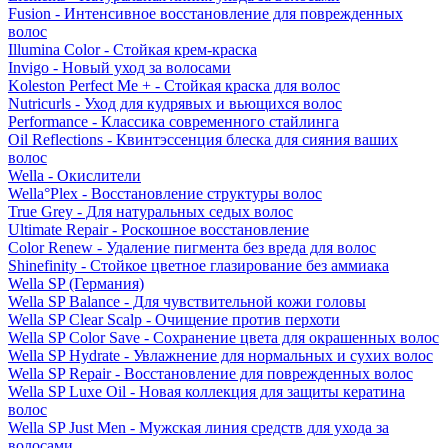
Fusion - Интенсивное восстановление для поврежденных
волос
Illumina Color - Стойкая крем-краска
Invigo - Новый уход за волосами
Koleston Perfect Me + - Стойкая краска для волос
Nutricurls - Уход для кудрявых и вьющихся волос
Performance - Классика современного стайлинга
Oil Reflections - Квинтэссенция блеска для сияния ваших
волос
Wella - Окислители
Wella°Plex - Восстановление структуры волос
True Grey - Для натуральных седых волос
Ultimate Repair - Роскошное восстановление
Color Renew - Удаление пигмента без вреда для волос
Shinefinity - Стойкое цветное глазирование без аммиака
Wella SP (Германия)
Wella SP Balance - Для чувствительной кожи головы
Wella SP Clear Scalp - Очищение против перхоти
Wella SP Color Save - Сохранение цвета для окрашенных волос
Wella SP Hydrate - Увлажнение для нормальных и сухих волос
Wella SP Repair - Восстановление для поврежденных волос
Wella SP Luxe Oil - Новая коллекция для защиты кератина
волос
Wella SP Just Men - Мужская линия средств для ухода за
волосами