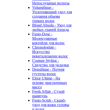
Непослушные волосы
Volumifique -
Уплотняющий уход для
создания объема
тонких волос
Blond Absolu - Уход для
любых граней блонда
Fusio-Dose -
Молекулярные
коктейли для волос
Chronologiste -
Искусство
ревитализации волос
Couture Styling -
Средства для укладки
Densifique - Потеря
густоты волос
Elixir Ultime - На
основе драгоценных
масел
Fresh Affair - Сухой
шампунь
Fusio-Scrub - Скраб-
уход для кожи головы
и волос