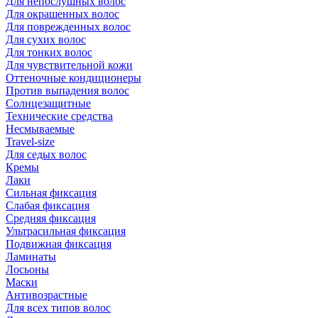
Для непослушных волос
Для окрашенных волос
Для поврежденных волос
Для сухих волос
Для тонких волос
Для чувствительной кожи
Оттеночные кондиционеры
Против выпадения волос
Солнцезащитные
Технические средства
Несмываемые
Travel-size
Для седых волос
Кремы
Лаки
Сильная фиксация
Слабая фиксация
Средняя фиксация
Ультрасильная фиксация
Подвижная фиксация
Ламинаты
Лосьоны
Маски
Антивозрастные
Для всех типов волос