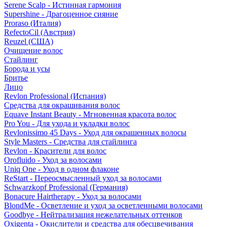
Serene Scalp - Истинная гармония
Supershine - Драгоценное сияние
Proraso (Италия)
RefectoCil (Австрия)
Reuzel (США)
Очищение волос
Стайлинг
Борода и усы
Бритье
Лицо
Revlon Professional (Испания)
Средства для окрашивания волос
Equave Instant Beauty - Мгновенная красота волос
Pro You - Для ухода и укладки волос
Revlonissimo 45 Days - Уход для окрашенных волосы
Style Masters - Средства для стайлинга
Revlon - Красители для волос
Orofluido - Уход за волосами
Uniq One - Уход в одном флаконе
ReStart - Переосмысленный уход за волосами
Schwarzkopf Professional (Германия)
Bonacure Hairtherapy - Уход за волосами
BlondMe - Осветление и уход за осветленными волосами
Goodbye - Нейтрализация нежелательных оттенков
Oxigenta - Окислители и средства для обесцвечивания