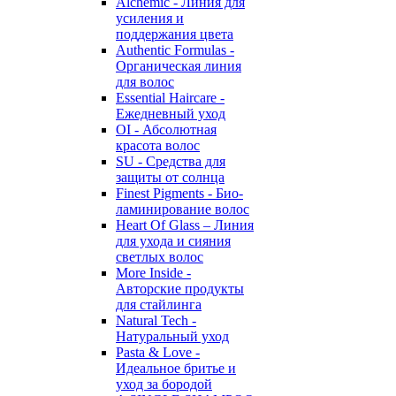
Alchemic - Линия для
усиления и
поддержания цвета
Authentic Formulas -
Органическая линия
для волос
Essential Haircare -
Eжедневный уход
OI - Абсолютная
красота волос
SU - Средства для
защиты от солнца
Finest Pigments - Био-
ламинирование волос
Heart Of Glass – Линия
для ухода и сияния
светлых волос
More Inside -
Авторские продукты
для стайлинга
Natural Tech -
Натуральный уход
Pasta & Love -
Идеальное бритье и
уход за бородой