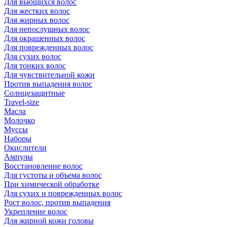
Для вьющихся волос
Для жестких волос
Для жирных волос
Для непослушных волос
Для окрашенных волос
Для поврежденных волос
Для сухих волос
Для тонких волос
Для чувствительной кожи
Против выпадения волос
Солнцезащитные
Travel-size
Масла
Молочко
Муссы
Наборы
Окислители
Ампулы
Восстановление волос
Для густоты и объема волос
При химической обработке
Для сухих и поврежденных волос
Рост волос, против выпадения
Укрепление волос
Для жирной кожи головы