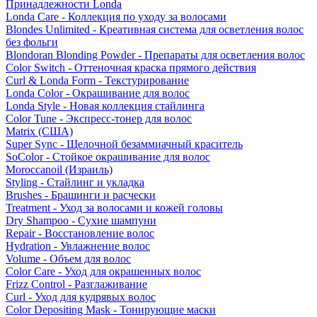
Принадлежности Londa
Londa Care - Коллекция по уходу за волосами
Blondes Unlimited - Креативная система для осветления волос
без фольги
Blondoran Blonding Powder - Препараты для осветления волос
Color Switch - Оттеночная краска прямого действия
Curl & Londa Form - Текстурирование
Londa Color - Окрашивание для волос
Londa Style - Новая коллекция стайлинга
Color Tune - Экспресс-тонер для волос
Matrix (США)
Super Sync - Щелочной безаммиачный краситель
SoColor - Стойкое окрашивание для волос
Moroccanoil (Израиль)
Styling - Стайлинг и укладка
Brushes - Брашинги и расчески
Treatment - Уход за волосами и кожей головы
Dry Shampoo - Сухие шампуни
Repair - Восстановление волос
Hydration - Увлажнение волос
Volume - Объем для волос
Color Care - Уход для окрашенных волос
Frizz Control - Разглаживание
Curl - Уход для кудрявых волос
Color Depositing Mask - Тонирующие маски