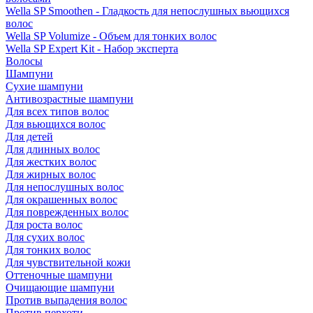
Wella SP Smoothen - Гладкость для непослушных вьющихся
волос
Wella SP Volumize - Объем для тонких волос
Wella SP Expert Kit - Набор эксперта
Волосы
Шампуни
Сухие шампуни
Антивозрастные шампуни
Для всех типов волос
Для вьющихся волос
Для детей
Для длинных волос
Для жестких волос
Для жирных волос
Для непослушных волос
Для окрашенных волос
Для поврежденных волос
Для роста волос
Для сухих волос
Для тонких волос
Для чувствительной кожи
Оттеночные шампуни
Очищающие шампуни
Против выпадения волос
Против перхоти