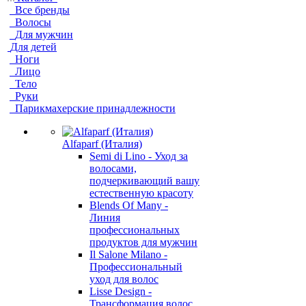
Все бренды
Волосы
Для мужчин
Для детей
Ноги
Лицо
Тело
Руки
Парикмахерские принадлежности
Alfaparf (Италия)
Semi di Lino - Уход за
волосами,
подчеркивающий вашу
естественную красоту
Blends Of Many -
Линия
профессиональных
продуктов для мужчин
Il Salone Milano -
Профессиональный
уход для волос
Lisse Design -
Трансформация волос