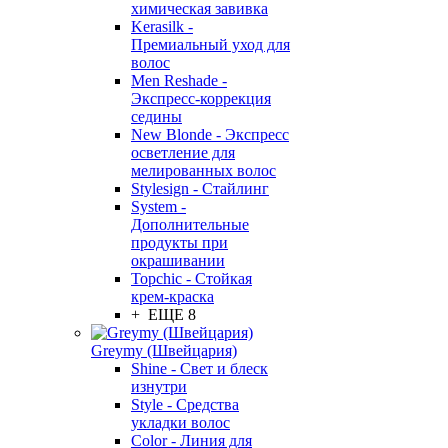
химическая завивка
Kerasilk -
Премиальный уход для
волос
Men Reshade -
Экспресс-коррекция
седины
New Blonde - Экспресс
осветление для
мелированных волос
Stylesign - Стайлинг
System -
Дополнительные
продукты при
окрашивании
Topchic - Стойкая
крем-краска
+ ЕЩЕ 8
Greymy (Швейцария)
Shine - Свет и блеск
изнутри
Style - Средства
укладки волос
Color - Линия для