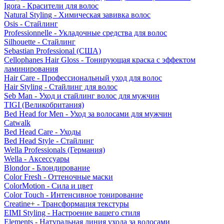
Igora - Красители для волос
Natural Styling - Химическая завивка волос
Osis - Стайлинг
Professionnelle - Укладочные средства для волос
Silhouette - Стайлинг
Sebastian Professional (США)
Cellophanes Hair Gloss - Тонирующая краска с эффектом
ламинирования
Hair Care - Профессиональный уход для волос
Hair Styling - Стайлинг для волос
Seb Man - Уход и стайлинг волос для мужчин
TIGI (Великобритания)
Bed Head for Men - Уход за волосами для мужчин
Catwalk
Bed Head Care - Уходы
Bed Head Style - Стайлинг
Wella Professionals (Германия)
Wella - Аксессуары
Blondor - Блондирование
Color Fresh - Оттеночные маски
ColorMotion - Сила и цвет
Color Touch - Интенсивное тонирование
Creatine+ - Трансформация текстуры
EIMI Styling - Настроение вашего стиля
Elements - Натуральная линия ухода за волосами