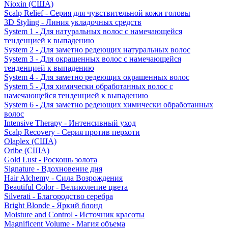
Nioxin (США)
Scalp Relief - Серия для чувствительной кожи головы
3D Styling - Линия укладочных средств
System 1 - Для натуральных волос с намечающейся
тенденцией к выпадению
System 2 - Для заметно редеющих натуральных волос
System 3 - Для окрашенных волос с намечающейся
тенденцией к выпадению
System 4 - Для заметно редеющих окрашенных волос
System 5 - Для химически обработанных волос с
намечающейся тенденцией к выпадению
System 6 - Для заметно редеющих химически обработанных
волос
Intensive Therapy - Интенсивный уход
Scalp Recovery - Серия против перхоти
Olaplex (США)
Oribe (США)
Gold Lust - Роскошь золота
Signature - Вдохновение дня
Hair Alchemy - Сила Возрождения
Beautiful Color - Великолепие цвета
Silverati - Благородство серебра
Bright Blonde - Яркий блонд
Moisture and Control - Источник красоты
Magnificent Volume - Магия объема