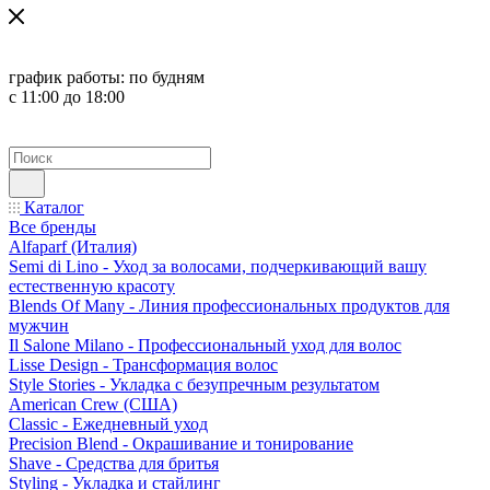
график работы:
по будням
с 11:00 до 18:00
Каталог
Все бренды
Alfaparf (Италия)
Semi di Lino - Уход за волосами, подчеркивающий вашу
естественную красоту
Blends Of Many - Линия профессиональных продуктов для
мужчин
Il Salone Milano - Профессиональный уход для волос
Lisse Design - Трансформация волос
Style Stories - Укладка с безупречным результатом
American Crew (США)
Classic - Ежедневный уход
Precision Blend - Окрашивание и тонирование
Shave - Средства для бритья
Styling - Укладка и стайлинг