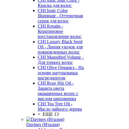
CHI Ionic Hair Color -
Краска для волос
CHI Ionic Color
Illuminate - Оттеночная
серия для волос
CHI Keratin -
Кератиновое
восстановление волос
CHI Luxury Black Seed
Oil - Линия уходов для
поврежденных волос
CHI Magnified Volume -
Для тонких волос
CHI Olive Organics - На
основе натуральных
ингредиентов
CHI Rose Hip Oil -
Защита цвета
окрашенных волос с
маслом шиповника
CHI Tea Tree Oil -
Масло чайного дерева
+ ЕЩЕ 13
Davines (Италия)