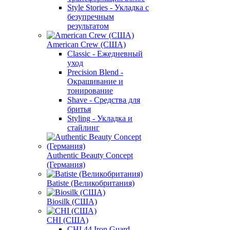
Style Stories - Укладка с
безупречным
результатом
American Crew (США)
Classic - Ежедневный
уход
Precision Blend -
Окрашивание и
тонирование
Shave - Средства для
бритья
Styling - Укладка и
стайлинг
Authentic Beauty Concept
(Германия)
Batiste (Великобритания)
Biosilk (США)
CHI (США)
CHI 44 Iron Guard -