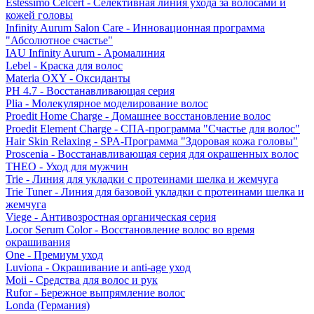
Estessimo Celcert - Селективная линия ухода за волосами и
кожей головы
Infinity Aurum Salon Care - Инновационная программа
"Абсолютное счастье"
IAU Infinity Aurum - Аромалиния
Lebel - Краска для волос
Materia OXY - Оксиданты
PH 4.7 - Восстанавливающая серия
Plia - Молекулярное моделирование волос
Proedit Home Charge - Домашнее восстановление волос
Proedit Element Charge - СПА-программа "Счастье для волос"
Hair Skin Relaxing - SPA-Программа "Здоровая кожа головы"
Proscenia - Восстанавливающая серия для окрашенных волос
THEO - Уход для мужчин
Trie - Линия для укладки с протеинами шелка и жемчуга
Trie Tuner - Линия для базовой укладки с протеинами шелка и
жемчуга
Viege - Антивозростная органическая серия
Locor Serum Color - Восстановление волос во время
окрашивания
One - Премиум уход
Luviona - Окрашивание и anti-age уход
Moii - Средства для волос и рук
Rufor - Бережное выпрямление волос
Londa (Германия)