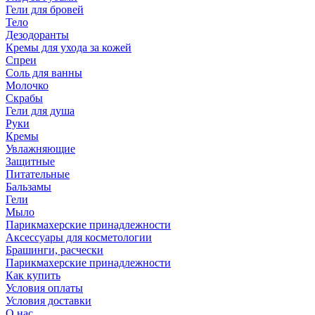
Гели для бровей
Тело
Дезодоранты
Кремы для ухода за кожей
Спреи
Соль для ванны
Молочко
Скрабы
Гели для душа
Руки
Кремы
Увлажняющие
Защитные
Питательные
Бальзамы
Гели
Мыло
Парикмахерские принадлежности
Аксессуары для косметологии
Брашинги, расчески
Парикмахерские принадлежности
Как купить
Условия оплаты
Условия доставки
О нас