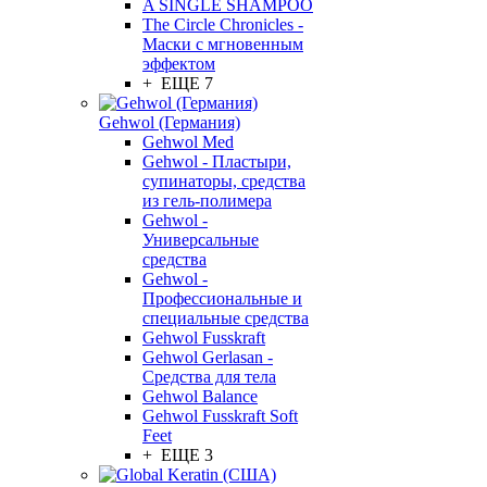
A SINGLE SHAMPOO
The Circle Chronicles -
Маски с мгновенным
эффектом
+ ЕЩЕ 7
Gehwol (Германия)
Gehwol Med
Gehwol - Пластыри,
супинаторы, средства
из гель-полимера
Gehwol -
Универсальные
средства
Gehwol -
Профессиональные и
специальные средства
Gehwol Fusskraft
Gehwol Gerlasan -
Средства для тела
Gehwol Balance
Gehwol Fusskraft Soft
Feet
+ ЕЩЕ 3