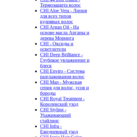
Термозащита волос
CHI Aloe Vera - Линия
для всех типов
кудрявых волос
CHI Argan Oil - На
основе масла Арганы и
дерева Моринга
CHI - Оксиды и
осветлители
CHI Deep Brilliance -
Глубокое увлажнение и
блеск
CHI Enviro - Система
разглаживания волос
CHI Man - Мужская
серия для волос, усов и
бороды
CHI Royal Treatment -
Королевский уход
CHI Styling -
Ухаживающий
стайлинг
CHI Infra -
Ежедневный уход