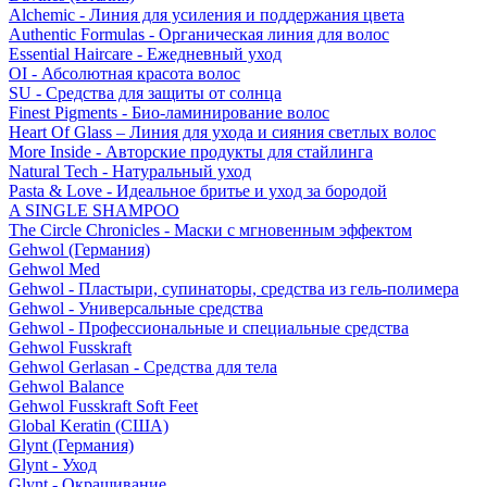
Alchemic - Линия для усиления и поддержания цвета
Authentic Formulas - Органическая линия для волос
Essential Haircare - Eжедневный уход
OI - Абсолютная красота волос
SU - Средства для защиты от солнца
Finest Pigments - Био-ламинирование волос
Heart Of Glass – Линия для ухода и сияния светлых волос
More Inside - Авторские продукты для стайлинга
Natural Tech - Натуральный уход
Pasta & Love - Идеальное бритье и уход за бородой
A SINGLE SHAMPOO
The Circle Chronicles - Маски с мгновенным эффектом
Gehwol (Германия)
Gehwol Med
Gehwol - Пластыри, супинаторы, средства из гель-полимера
Gehwol - Универсальные средства
Gehwol - Профессиональные и специальные средства
Gehwol Fusskraft
Gehwol Gerlasan - Средства для тела
Gehwol Balance
Gehwol Fusskraft Soft Feet
Global Keratin (США)
Glynt (Германия)
Glynt - Уход
Glynt - Окрашивание