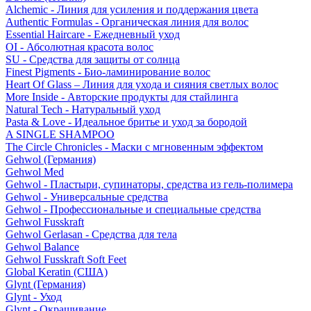
Alchemic - Линия для усиления и поддержания цвета
Authentic Formulas - Органическая линия для волос
Essential Haircare - Eжедневный уход
OI - Абсолютная красота волос
SU - Средства для защиты от солнца
Finest Pigments - Био-ламинирование волос
Heart Of Glass – Линия для ухода и сияния светлых волос
More Inside - Авторские продукты для стайлинга
Natural Tech - Натуральный уход
Pasta & Love - Идеальное бритье и уход за бородой
A SINGLE SHAMPOO
The Circle Chronicles - Маски с мгновенным эффектом
Gehwol (Германия)
Gehwol Med
Gehwol - Пластыри, супинаторы, средства из гель-полимера
Gehwol - Универсальные средства
Gehwol - Профессиональные и специальные средства
Gehwol Fusskraft
Gehwol Gerlasan - Средства для тела
Gehwol Balance
Gehwol Fusskraft Soft Feet
Global Keratin (США)
Glynt (Германия)
Glynt - Уход
Glynt - Окрашивание