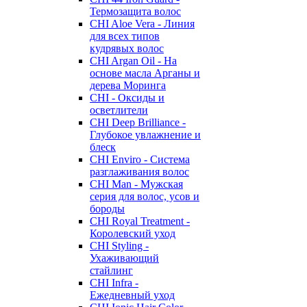
Термозащита волос
CHI Aloe Vera - Линия
для всех типов
кудрявых волос
CHI Argan Oil - На
основе масла Арганы и
дерева Моринга
CHI - Оксиды и
осветлители
CHI Deep Brilliance -
Глубокое увлажнение и
блеск
CHI Enviro - Система
разглаживания волос
CHI Man - Мужская
серия для волос, усов и
бороды
CHI Royal Treatment -
Королевский уход
CHI Styling -
Ухаживающий
стайлинг
CHI Infra -
Ежедневный уход