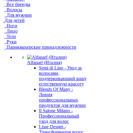
Все бренды
Волосы
Для мужчин
Для детей
Ноги
Лицо
Тело
Руки
Парикмахерские принадлежности
Alfaparf (Италия)
Semi di Lino - Уход за
волосами,
подчеркивающий вашу
естественную красоту
Blends Of Many -
Линия
профессиональных
продуктов для мужчин
Il Salone Milano -
Профессиональный
уход для волос
Lisse Design -
Трансформация волос