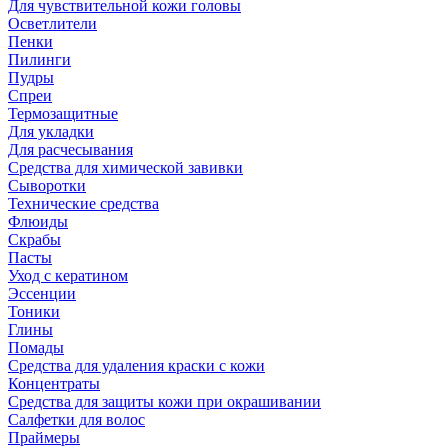
Для чувствительной кожи головы
Осветлители
Пенки
Пилинги
Пудры
Спреи
Термозащитные
Для укладки
Для расчесывания
Средства для химической завивки
Сыворотки
Технические средства
Флюиды
Скрабы
Пасты
Уход с кератином
Эссенции
Тоники
Глины
Помады
Средства для удаления краски с кожи
Концентраты
Средства для защиты кожи при окрашивании
Салфетки для волос
Праймеры