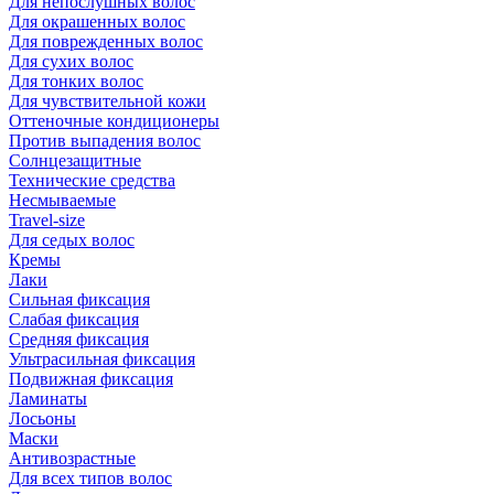
Для непослушных волос
Для окрашенных волос
Для поврежденных волос
Для сухих волос
Для тонких волос
Для чувствительной кожи
Оттеночные кондиционеры
Против выпадения волос
Солнцезащитные
Технические средства
Несмываемые
Travel-size
Для седых волос
Кремы
Лаки
Сильная фиксация
Слабая фиксация
Средняя фиксация
Ультрасильная фиксация
Подвижная фиксация
Ламинаты
Лосьоны
Маски
Антивозрастные
Для всех типов волос