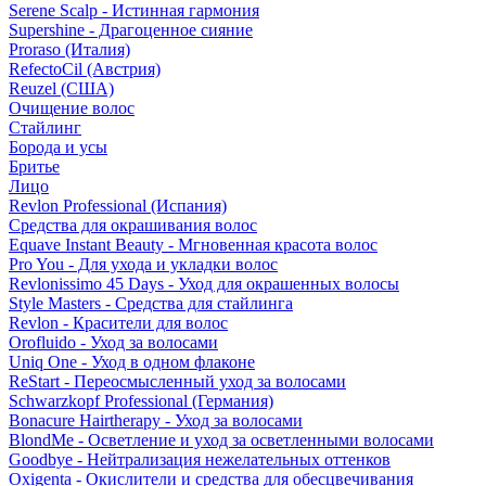
Serene Scalp - Истинная гармония
Supershine - Драгоценное сияние
Proraso (Италия)
RefectoCil (Австрия)
Reuzel (США)
Очищение волос
Стайлинг
Борода и усы
Бритье
Лицо
Revlon Professional (Испания)
Средства для окрашивания волос
Equave Instant Beauty - Мгновенная красота волос
Pro You - Для ухода и укладки волос
Revlonissimo 45 Days - Уход для окрашенных волосы
Style Masters - Средства для стайлинга
Revlon - Красители для волос
Orofluido - Уход за волосами
Uniq One - Уход в одном флаконе
ReStart - Переосмысленный уход за волосами
Schwarzkopf Professional (Германия)
Bonacure Hairtherapy - Уход за волосами
BlondMe - Осветление и уход за осветленными волосами
Goodbye - Нейтрализация нежелательных оттенков
Oxigenta - Окислители и средства для обесцвечивания