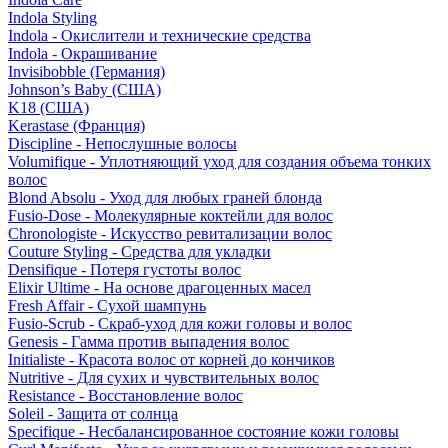
Indola Styling
Indola - Окислители и технические средства
Indola - Окрашивание
Invisibobble (Германия)
Johnson’s Baby (США)
K18 (США)
Kerastase (Франция)
Discipline - Непослушные волосы
Volumifique - Уплотняющий уход для создания объема тонких
волос
Blond Absolu - Уход для любых граней блонда
Fusio-Dose - Молекулярные коктейли для волос
Chronologiste - Искусство ревитализации волос
Couture Styling - Средства для укладки
Densifique - Потеря густоты волос
Elixir Ultime - На основе драгоценных масел
Fresh Affair - Сухой шампунь
Fusio-Scrub - Скраб-уход для кожи головы и волос
Genesis - Гамма против выпадения волос
Initialiste - Красота волос от корней до кончиков
Nutritive - Для сухих и чувствительных волос
Resistance - Восстановление волос
Soleil - Защита от солнца
Specifique - Несбалансированное состояние кожи головы