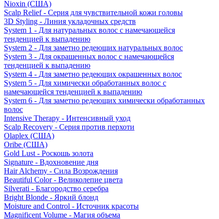
Nioxin (США)
Scalp Relief - Серия для чувствительной кожи головы
3D Styling - Линия укладочных средств
System 1 - Для натуральных волос с намечающейся
тенденцией к выпадению
System 2 - Для заметно редеющих натуральных волос
System 3 - Для окрашенных волос с намечающейся
тенденцией к выпадению
System 4 - Для заметно редеющих окрашенных волос
System 5 - Для химически обработанных волос с
намечающейся тенденцией к выпадению
System 6 - Для заметно редеющих химически обработанных
волос
Intensive Therapy - Интенсивный уход
Scalp Recovery - Серия против перхоти
Olaplex (США)
Oribe (США)
Gold Lust - Роскошь золота
Signature - Вдохновение дня
Hair Alchemy - Сила Возрождения
Beautiful Color - Великолепие цвета
Silverati - Благородство серебра
Bright Blonde - Яркий блонд
Moisture and Control - Источник красоты
Magnificent Volume - Магия объема