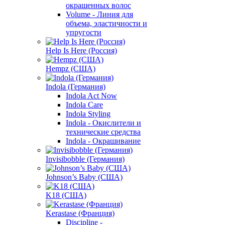
окрашенных волос
Volume - Линия для
объема, эластичности и
упругости
Help Is Here (Россия)
Hempz (США)
Indola (Германия)
Indola Act Now
Indola Care
Indola Styling
Indola - Окислители и
технические средства
Indola - Окрашивание
Invisibobble (Германия)
Johnson’s Baby (США)
K18 (США)
Kerastase (Франция)
Discipline -