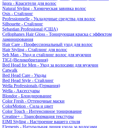
Igora - Красители для волос
Natural Styling - Химическая завивка волос
Osis - Стайлинг
Professionnelle - Укладочные средства для волос
Silhouette - Стайлинг
Sebastian Professional (США)
Cellophanes Hair Gloss - Тонирующая краска с эффектом
ламинирования
Hair Care - Профессиональный уход для волос
Hair Styling - Стайлинг для волос
Seb Man - Уход и стайлинг волос для мужчин
TIGI (Великобритания)
Bed Head for Men - Уход за волосами для мужчин
Catwalk
Bed Head Care - Уходы
Bed Head Style - Стайлинг
Wella Professionals (Германия)
Wella - Аксессуары
Blondor - Блондирование
Color Fresh - Оттеночные маски
ColorMotion - Сила и цвет
Color Touch - Интенсивное тонирование
Creatine+ - Трансформация текстуры
EIMI Styling - Настроение вашего стиля
Elements - Натуральная линия ухода за волосами