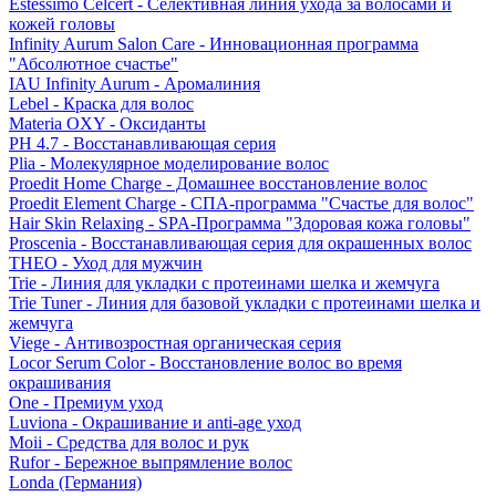
Estessimo Celcert - Селективная линия ухода за волосами и
кожей головы
Infinity Aurum Salon Care - Инновационная программа
"Абсолютное счастье"
IAU Infinity Aurum - Аромалиния
Lebel - Краска для волос
Materia OXY - Оксиданты
PH 4.7 - Восстанавливающая серия
Plia - Молекулярное моделирование волос
Proedit Home Charge - Домашнее восстановление волос
Proedit Element Charge - СПА-программа "Счастье для волос"
Hair Skin Relaxing - SPA-Программа "Здоровая кожа головы"
Proscenia - Восстанавливающая серия для окрашенных волос
THEO - Уход для мужчин
Trie - Линия для укладки с протеинами шелка и жемчуга
Trie Tuner - Линия для базовой укладки с протеинами шелка и
жемчуга
Viege - Антивозростная органическая серия
Locor Serum Color - Восстановление волос во время
окрашивания
One - Премиум уход
Luviona - Окрашивание и anti-age уход
Moii - Средства для волос и рук
Rufor - Бережное выпрямление волос
Londa (Германия)