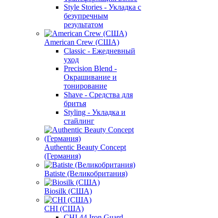
Style Stories - Укладка с
безупречным
результатом
American Crew (США)
Classic - Ежедневный
уход
Precision Blend -
Окрашивание и
тонирование
Shave - Средства для
бритья
Styling - Укладка и
стайлинг
Authentic Beauty Concept
(Германия)
Batiste (Великобритания)
Biosilk (США)
CHI (США)
CHI 44 Iron Guard -