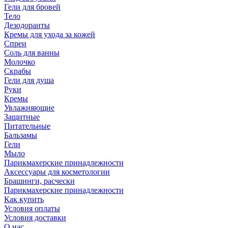
Гели для бровей
Тело
Дезодоранты
Кремы для ухода за кожей
Спреи
Соль для ванны
Молочко
Скрабы
Гели для душа
Руки
Кремы
Увлажняющие
Защитные
Питательные
Бальзамы
Гели
Мыло
Парикмахерские принадлежности
Аксессуары для косметологии
Брашинги, расчески
Парикмахерские принадлежности
Как купить
Условия оплаты
Условия доставки
О нас