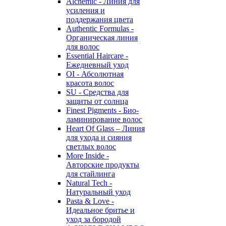
Alchemic - Линия для
усиления и
поддержания цвета
Authentic Formulas -
Органическая линия
для волос
Essential Haircare -
Eжедневный уход
OI - Абсолютная
красота волос
SU - Средства для
защиты от солнца
Finest Pigments - Био-
ламинирование волос
Heart Of Glass – Линия
для ухода и сияния
светлых волос
More Inside -
Авторские продукты
для стайлинга
Natural Tech -
Натуральный уход
Pasta & Love -
Идеальное бритье и
уход за бородой