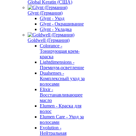
Global Keratin (США)
Glynt (Германия)
Glynt - Уход
Glynt - Окрашивание
Glynt - Укладка
Goldwell (Германия)
Colorance -
Тонирующая крем-
краска
Lightdimensions -
Премиум-осветление
Dualsenses -
Комплексный уход за
волосами
Elixir -
Восстанавливающее
масло
Elumen - Краска для
волос
Elumen Care - Уход за
волосами
Evolution -
Нейтральная