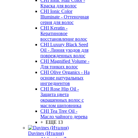
CHI Ionic Hair Color -
Краска для волос
CHI Ionic Color
Illuminate - Оттеночная
серия для волос
CHI Keratin -
Кератиновое
восстановление волос
CHI Luxury Black Seed
Oil - Линия уходов для
поврежденных волос
CHI Magnified Volume -
Для тонких волос
CHI Olive Organics - На
основе натуральных
ингредиентов
CHI Rose Hip Oil -
Защита цвета
окрашенных волос с
маслом шиповника
CHI Tea Tree Oil -
Масло чайного дерева
+ ЕЩЕ 13
Davines (Италия)