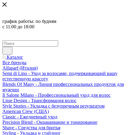
график работы:
по будням
с 11:00 до 18:00
Каталог
Все бренды
Alfaparf (Италия)
Semi di Lino - Уход за волосами, подчеркивающий вашу
естественную красоту
Blends Of Many - Линия профессиональных продуктов для
мужчин
Il Salone Milano - Профессиональный уход для волос
Lisse Design - Трансформация волос
Style Stories - Укладка с безупречным результатом
American Crew (США)
Classic - Ежедневный уход
Precision Blend - Окрашивание и тонирование
Shave - Средства для бритья
Styling - Укладка и стайлинг