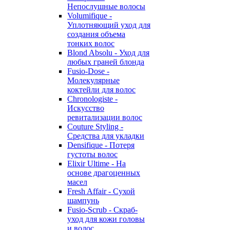
Непослушные волосы
Volumifique -
Уплотняющий уход для
создания объема
тонких волос
Blond Absolu - Уход для
любых граней блонда
Fusio-Dose -
Молекулярные
коктейли для волос
Chronologiste -
Искусство
ревитализации волос
Couture Styling -
Средства для укладки
Densifique - Потеря
густоты волос
Elixir Ultime - На
основе драгоценных
масел
Fresh Affair - Сухой
шампунь
Fusio-Scrub - Скраб-
уход для кожи головы
и волос