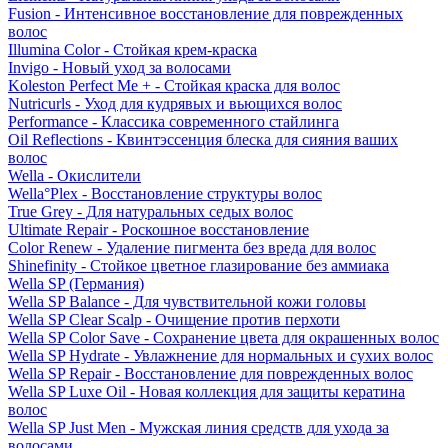
Fusion - Интенсивное восстановление для поврежденных
волос
Illumina Color - Стойкая крем-краска
Invigo - Новый уход за волосами
Koleston Perfect Me + - Стойкая краска для волос
Nutricurls - Уход для кудрявых и вьющихся волос
Performance - Классика современного стайлинга
Oil Reflections - Квинтэссенция блеска для сияния ваших
волос
Wella - Окислители
Wella°Plex - Восстановление структуры волос
True Grey - Для натуральных седых волос
Ultimate Repair - Роскошное восстановление
Color Renew - Удаление пигмента без вреда для волос
Shinefinity - Стойкое цветное глазирование без аммиака
Wella SP (Германия)
Wella SP Balance - Для чувствительной кожи головы
Wella SP Clear Scalp - Очищение против перхоти
Wella SP Color Save - Сохранение цвета для окрашенных волос
Wella SP Hydrate - Увлажнение для нормальных и сухих волос
Wella SP Repair - Восстановление для поврежденных волос
Wella SP Luxe Oil - Новая коллекция для защиты кератина
волос
Wella SP Just Men - Мужская линия средств для ухода за
волосами