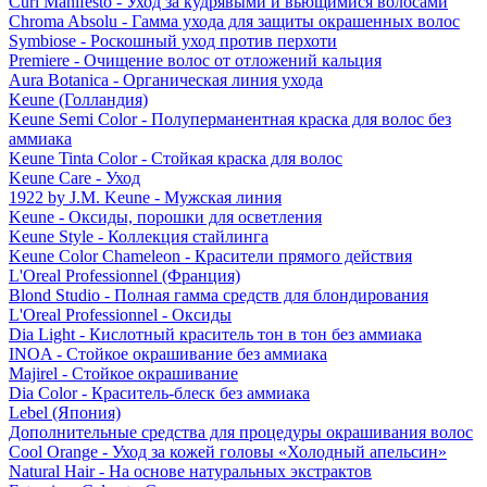
Curl Manifesto - Уход за кудрявыми и вьющимися волосами
Chroma Absolu - Гамма ухода для защиты окрашенных волос
Symbiose - Роскошный уход против перхоти
Premiere - Очищение волос от отложений кальция
Aura Botanica - Органическая линия ухода
Keune (Голландия)
Keune Semi Color - Полуперманентная краска для волос без
аммиака
Keune Tinta Color - Стойкая краска для волос
Keune Care - Уход
1922 by J.M. Keune - Мужская линия
Keune - Оксиды, порошки для осветления
Keune Style - Коллекция стайлинга
Keune Color Chameleon - Красители прямого действия
L'Oreal Professionnel (Франция)
Blond Studio - Полная гамма средств для блондирования
L'Oreal Professionnel - Оксиды
Dia Light - Кислотный краситель тон в тон без аммиака
INOA - Стойкое окрашивание без аммиака
Majirel - Стойкое окрашивание
Dia Color - Краситель-блеск без аммиака
Lebel (Япония)
Дополнительные средства для процедуры окрашивания волос
Cool Orange - Уход за кожей головы «Холодный апельсин»
Natural Hair - На основе натуральных экстрактов