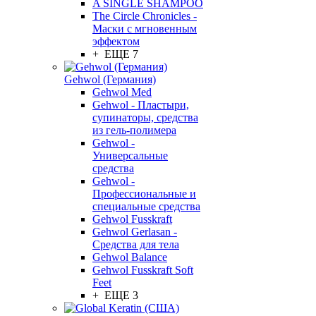
A SINGLE SHAMPOO
The Circle Chronicles -
Маски с мгновенным
эффектом
+ ЕЩЕ 7
Gehwol (Германия)
Gehwol Med
Gehwol - Пластыри,
супинаторы, средства
из гель-полимера
Gehwol -
Универсальные
средства
Gehwol -
Профессиональные и
специальные средства
Gehwol Fusskraft
Gehwol Gerlasan -
Средства для тела
Gehwol Balance
Gehwol Fusskraft Soft
Feet
+ ЕЩЕ 3