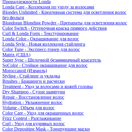
Принадлежности Londa
Londa Care - Коллекция по уходу за волосами
Blondes Unlimited - Креативная система для осветления волос
без фольги
Blondoran Blonding Powder - Препараты для осветления волос
Color Switch - Оттеночная краска прямого действия
Curl & Londa Form - Текстурирование
Londa Color - Окрашивание для волос
Londa Style - Новая коллекция стайлинга
Color Tune - Экспресс-тонер для волос
Matrix (США)
Super Sync - Щелочной безаммиачный краситель
SoColor - Стойкое окрашивание для волос
Moroccanoil (Израиль)
Styling - Стайлинг и укладка
Brushes - Брашинги и расчески
Treatment - Уход за волосами и кожей головы
Dry Shampoo - Сухие шампуни
Repair - Восстановление волос
Hydration - Увлажнение волос
Volume - Объем для волос
Color Care - Уход для окрашенных волос
Frizz Control - Разглаживание
Curl - Уход для кудрявых волос
Color Depositing Mask - Тонирующие маски