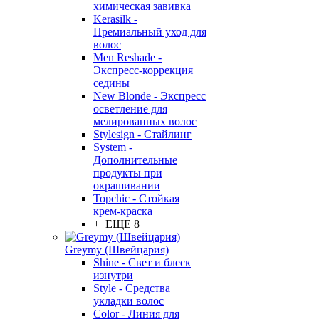
химическая завивка
Kerasilk -
Премиальный уход для
волос
Men Reshade -
Экспресс-коррекция
седины
New Blonde - Экспресс
осветление для
мелированных волос
Stylesign - Стайлинг
System -
Дополнительные
продукты при
окрашивании
Topchic - Стойкая
крем-краска
+ ЕЩЕ 8
Greymy (Швейцария)
Shine - Свет и блеск
изнутри
Style - Средства
укладки волос
Color - Линия для