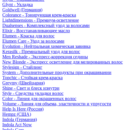
Glynt - Укладка
Goldwell (Германия)
Colorance - Тонирующая крем-краска
Lightdimensions - Премиум-осветление
Dualsenses - Комплексный уход за волосами
Elixir - Восстанавливающее масло
Elumen - Краска для волос
Elumen Care - Уход за волосами
Evolution - Нейтральная химическая завивка
Kerasilk - Премиальный уход для волос
Men Reshade - Экспресс-коррекция седины
New Blonde - Экспресс осветление для мелированных волос
Stylesign - Стайлинг
System - Дополнительные продукты при окрашивании
Topchic - Стойкая крем-краска
Greymy (Швейцария)
Shine - Свет и блеск изнутри
Style - Средства укладки волос
Color - Линия для окрашенных волос
Volume - Линия для объема, эластичности и упругости
Help Is Here (Россия)
Hempz (США)
Indola (Германия)
Indola Act Now
Indola Care