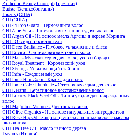
Authentic Beauty Concept (Германия)
Batiste (Великобритания)
Biosilk (США)
CHI (США)
CHI 44 Iron Guard - Термозащита волос
CHI Aloe Vera - Линия для всех типов кудрявых волос
CHI Argan Oil - На основе масла Арганы и дерева Моринга
CHI - Оксиды и осветлители
CHI Deep Brilliance - Глубокое увлажнение и блеск
CHI Enviro - Система разглаживания волос
CHI Man - Мужская серия для волос, усов и бороды
CHI Royal Treatment - Королевский уход
CHI Styling - Ухаживающий стайлинг
CHI Infra - Ежедневный уход
CHI Ionic Hair Color - Краска для волос
CHI Ionic Color Illuminate - Оттеночная серия для волос
CHI Keratin - Кератиновое восстановление волос
CHI Luxury Black Seed Oil - Линия уходов для поврежденных
волос
CHI Magnified Volume - Для тонких волос
CHI Olive Organics - На основе натуральных ингредиентов
CHI Rose Hip Oil - Защита цвета окрашенных волос с маслом
шиповника
CHI Tea Tree Oil - Масло чайного дерева
Davines (Италия)