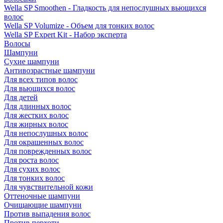
Wella SP Smoothen - Гладкость для непослушных вьющихся
волос
Wella SP Volumize - Объем для тонких волос
Wella SP Expert Kit - Набор эксперта
Волосы
Шампуни
Сухие шампуни
Антивозрастные шампуни
Для всех типов волос
Для вьющихся волос
Для детей
Для длинных волос
Для жестких волос
Для жирных волос
Для непослушных волос
Для окрашенных волос
Для поврежденных волос
Для роста волос
Для сухих волос
Для тонких волос
Для чувствительной кожи
Оттеночные шампуни
Очищающие шампуни
Против выпадения волос
Против перхоти