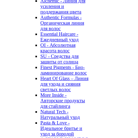
Alchemic - Линия для
усиления и
поддержания цвета
Authentic Formulas -
Органическая линия
для волос
Essential Haircare -
Eжедневный уход
OI - Абсолютная
красота волос
SU - Средства для
защиты от солнца
Finest Pigments - Био-
ламинирование волос
Heart Of Glass – Линия
для ухода и сияния
светлых волос
More Inside -
Авторские продукты
для стайлинга
Natural Tech -
Натуральный уход
Pasta & Love -
Идеальное бритье и
уход за бородой