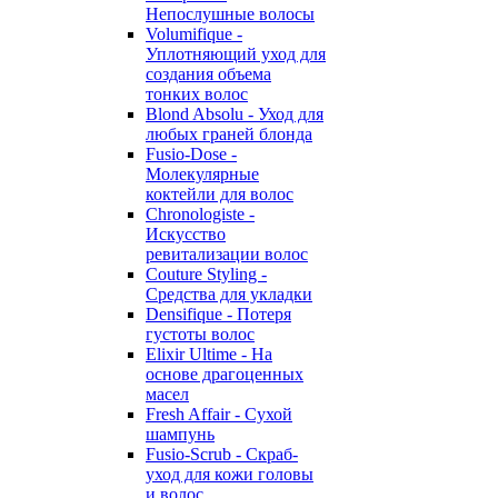
Непослушные волосы
Volumifique -
Уплотняющий уход для
создания объема
тонких волос
Blond Absolu - Уход для
любых граней блонда
Fusio-Dose -
Молекулярные
коктейли для волос
Chronologiste -
Искусство
ревитализации волос
Couture Styling -
Средства для укладки
Densifique - Потеря
густоты волос
Elixir Ultime - На
основе драгоценных
масел
Fresh Affair - Сухой
шампунь
Fusio-Scrub - Скраб-
уход для кожи головы
и волос