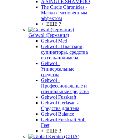
A SINGLE SHAMPOO
The Circle Chronicles -
Маски с мгновенным
эффектом
+ ЕЩЕ 7
Gehwol (Германия)
Gehwol Med
Gehwol - Пластыри,
супинаторы, средства
из гель-полимера
Gehwol -
Универсальные
средства
Gehwol -
Профессиональные и
специальные средства
Gehwol Fusskraft
Gehwol Gerlasan -
Средства для тела
Gehwol Balance
Gehwol Fusskraft Soft
Feet
+ ЕЩЕ 3