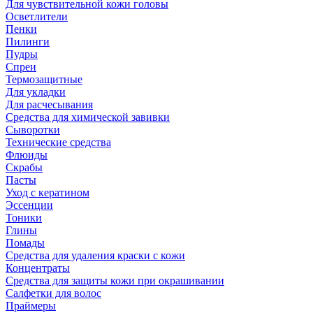
Для чувствительной кожи головы
Осветлители
Пенки
Пилинги
Пудры
Спреи
Термозащитные
Для укладки
Для расчесывания
Средства для химической завивки
Сыворотки
Технические средства
Флюиды
Скрабы
Пасты
Уход с кератином
Эссенции
Тоники
Глины
Помады
Средства для удаления краски с кожи
Концентраты
Средства для защиты кожи при окрашивании
Салфетки для волос
Праймеры