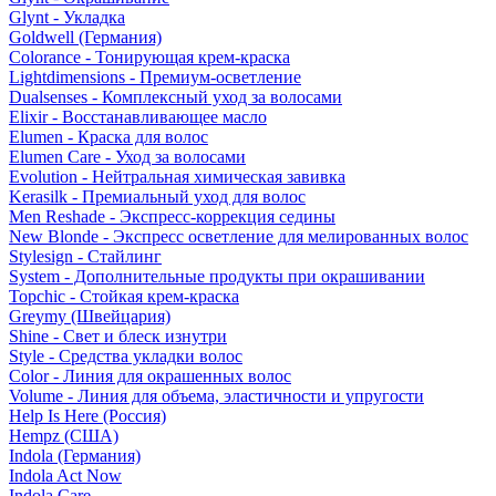
Glynt - Укладка
Goldwell (Германия)
Colorance - Тонирующая крем-краска
Lightdimensions - Премиум-осветление
Dualsenses - Комплексный уход за волосами
Elixir - Восстанавливающее масло
Elumen - Краска для волос
Elumen Care - Уход за волосами
Evolution - Нейтральная химическая завивка
Kerasilk - Премиальный уход для волос
Men Reshade - Экспресс-коррекция седины
New Blonde - Экспресс осветление для мелированных волос
Stylesign - Стайлинг
System - Дополнительные продукты при окрашивании
Topchic - Стойкая крем-краска
Greymy (Швейцария)
Shine - Свет и блеск изнутри
Style - Средства укладки волос
Color - Линия для окрашенных волос
Volume - Линия для объема, эластичности и упругости
Help Is Here (Россия)
Hempz (США)
Indola (Германия)
Indola Act Now
Indola Care