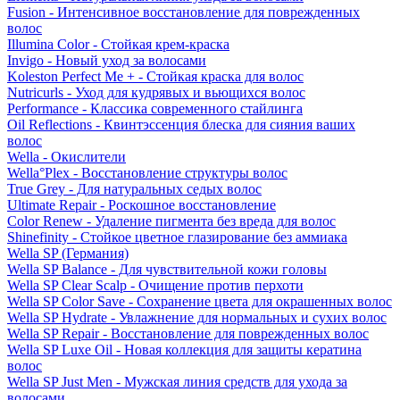
Fusion - Интенсивное восстановление для поврежденных
волос
Illumina Color - Стойкая крем-краска
Invigo - Новый уход за волосами
Koleston Perfect Me + - Стойкая краска для волос
Nutricurls - Уход для кудрявых и вьющихся волос
Performance - Классика современного стайлинга
Oil Reflections - Квинтэссенция блеска для сияния ваших
волос
Wella - Окислители
Wella°Plex - Восстановление структуры волос
True Grey - Для натуральных седых волос
Ultimate Repair - Роскошное восстановление
Color Renew - Удаление пигмента без вреда для волос
Shinefinity - Стойкое цветное глазирование без аммиака
Wella SP (Германия)
Wella SP Balance - Для чувствительной кожи головы
Wella SP Clear Scalp - Очищение против перхоти
Wella SP Color Save - Сохранение цвета для окрашенных волос
Wella SP Hydrate - Увлажнение для нормальных и сухих волос
Wella SP Repair - Восстановление для поврежденных волос
Wella SP Luxe Oil - Новая коллекция для защиты кератина
волос
Wella SP Just Men - Мужская линия средств для ухода за
волосами