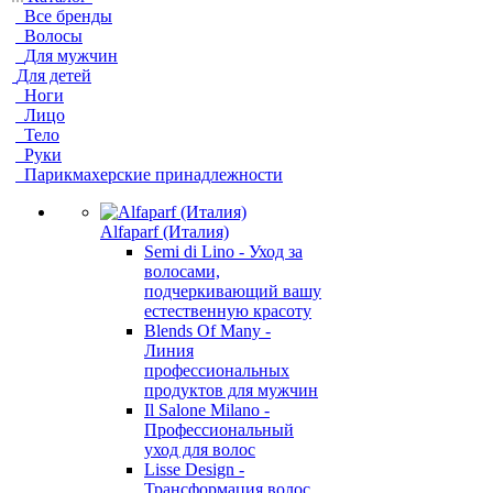
Все бренды
Волосы
Для мужчин
Для детей
Ноги
Лицо
Тело
Руки
Парикмахерские принадлежности
Alfaparf (Италия)
Semi di Lino - Уход за
волосами,
подчеркивающий вашу
естественную красоту
Blends Of Many -
Линия
профессиональных
продуктов для мужчин
Il Salone Milano -
Профессиональный
уход для волос
Lisse Design -
Трансформация волос