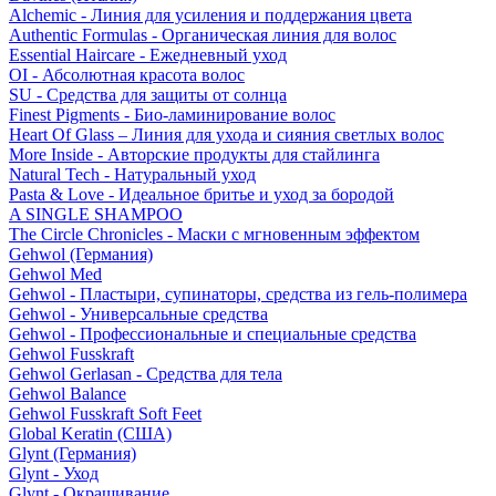
Alchemic - Линия для усиления и поддержания цвета
Authentic Formulas - Органическая линия для волос
Essential Haircare - Eжедневный уход
OI - Абсолютная красота волос
SU - Средства для защиты от солнца
Finest Pigments - Био-ламинирование волос
Heart Of Glass – Линия для ухода и сияния светлых волос
More Inside - Авторские продукты для стайлинга
Natural Tech - Натуральный уход
Pasta & Love - Идеальное бритье и уход за бородой
A SINGLE SHAMPOO
The Circle Chronicles - Маски с мгновенным эффектом
Gehwol (Германия)
Gehwol Med
Gehwol - Пластыри, супинаторы, средства из гель-полимера
Gehwol - Универсальные средства
Gehwol - Профессиональные и специальные средства
Gehwol Fusskraft
Gehwol Gerlasan - Средства для тела
Gehwol Balance
Gehwol Fusskraft Soft Feet
Global Keratin (США)
Glynt (Германия)
Glynt - Уход
Glynt - Окрашивание