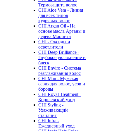
Термозащита волос
CHI Aloe Vera - Линия
для всех типов
кудрявых волос
CHI Argan Oil - На
основе масла Арганы и
дерева Моринга
CHI - Оксиды и
осветлители
CHI Deep Brilliance -
Глубокое увлажнение и
блеск
CHI Enviro - Система
разглаживания волос
CHI Man - Мужская
серия для волос, усов и
бороды
CHI Royal Treatment -
Королевский уход
CHI Styling -
Ухаживающий
стайлинг
CHI Infra -
Ежедневный уход