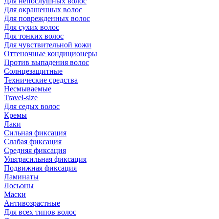
Для непослушных волос
Для окрашенных волос
Для поврежденных волос
Для сухих волос
Для тонких волос
Для чувствительной кожи
Оттеночные кондиционеры
Против выпадения волос
Солнцезащитные
Технические средства
Несмываемые
Travel-size
Для седых волос
Кремы
Лаки
Сильная фиксация
Слабая фиксация
Средняя фиксация
Ультрасильная фиксация
Подвижная фиксация
Ламинаты
Лосьоны
Маски
Антивозрастные
Для всех типов волос