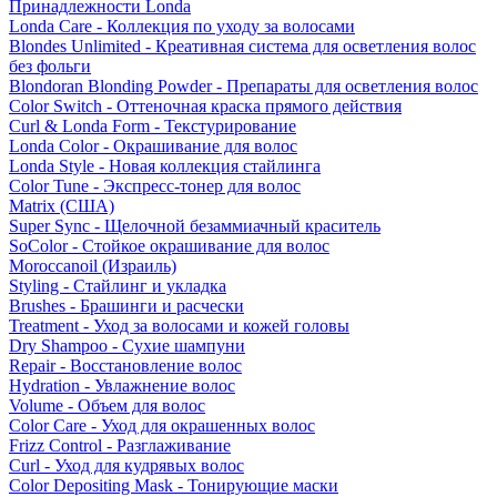
Принадлежности Londa
Londa Care - Коллекция по уходу за волосами
Blondes Unlimited - Креативная система для осветления волос
без фольги
Blondoran Blonding Powder - Препараты для осветления волос
Color Switch - Оттеночная краска прямого действия
Curl & Londa Form - Текстурирование
Londa Color - Окрашивание для волос
Londa Style - Новая коллекция стайлинга
Color Tune - Экспресс-тонер для волос
Matrix (США)
Super Sync - Щелочной безаммиачный краситель
SoColor - Стойкое окрашивание для волос
Moroccanoil (Израиль)
Styling - Стайлинг и укладка
Brushes - Брашинги и расчески
Treatment - Уход за волосами и кожей головы
Dry Shampoo - Сухие шампуни
Repair - Восстановление волос
Hydration - Увлажнение волос
Volume - Объем для волос
Color Care - Уход для окрашенных волос
Frizz Control - Разглаживание
Curl - Уход для кудрявых волос
Color Depositing Mask - Тонирующие маски