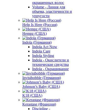
окрашенных волос
Volume - Линия для
объема, эластичности и
упругости
Help Is Here (Россия)
Hempz (США)
Indola (Германия)
Indola Act Now
Indola Care
Indola Styling
Indola - Окислители и
технические средства
Indola - Окрашивание
Invisibobble (Германия)
Johnson’s Baby (США)
K18 (США)
Kerastase (Франция)
Discipline -