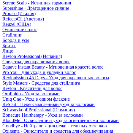
Serene Scalp - Истинная гармония
Supershine - Драгоценное сияние
Proraso (Италия)
RefectoCil (Австрия)
Reuzel (США)
Очищение волос
Стайлинг
Борода и усы
Бритье
Лицо
Revlon Professional (Испания)
Средства для окрашивания волос
Equave Instant Beauty - Мгновенная красота волос
Pro You - Для ухода и укладки волос
Revlonissimo 45 Days - Уход для окрашенных волосы
Style Masters - Средства для стайлинга
Revlon - Красители для волос
Orofluido - Уход за волосами
Uniq One - Уход в одном флаконе
ReStart - Переосмысленный уход за волосами
Schwarzkopf Professional (Германия)
Bonacure Hairtherapy - Уход за волосами
BlondMe - Осветление и уход за осветленными волосами
Goodbye - Нейтрализация нежелательных оттенков
Oxigenta - Окислители и средства для обесцвечивания