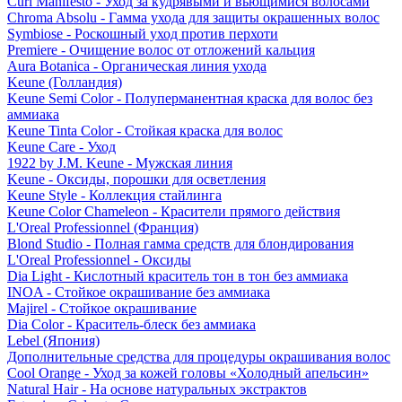
Curl Manifesto - Уход за кудрявыми и вьющимися волосами
Chroma Absolu - Гамма ухода для защиты окрашенных волос
Symbiose - Роскошный уход против перхоти
Premiere - Очищение волос от отложений кальция
Aura Botanica - Органическая линия ухода
Keune (Голландия)
Keune Semi Color - Полуперманентная краска для волос без
аммиака
Keune Tinta Color - Стойкая краска для волос
Keune Care - Уход
1922 by J.M. Keune - Мужская линия
Keune - Оксиды, порошки для осветления
Keune Style - Коллекция стайлинга
Keune Color Chameleon - Красители прямого действия
L'Oreal Professionnel (Франция)
Blond Studio - Полная гамма средств для блондирования
L'Oreal Professionnel - Оксиды
Dia Light - Кислотный краситель тон в тон без аммиака
INOA - Стойкое окрашивание без аммиака
Majirel - Стойкое окрашивание
Dia Color - Краситель-блеск без аммиака
Lebel (Япония)
Дополнительные средства для процедуры окрашивания волос
Cool Orange - Уход за кожей головы «Холодный апельсин»
Natural Hair - На основе натуральных экстрактов