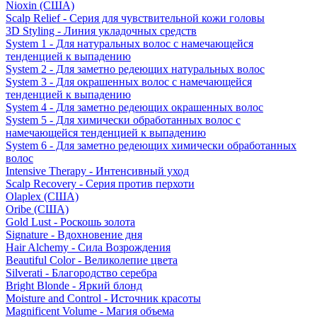
Nioxin (США)
Scalp Relief - Серия для чувствительной кожи головы
3D Styling - Линия укладочных средств
System 1 - Для натуральных волос с намечающейся
тенденцией к выпадению
System 2 - Для заметно редеющих натуральных волос
System 3 - Для окрашенных волос с намечающейся
тенденцией к выпадению
System 4 - Для заметно редеющих окрашенных волос
System 5 - Для химически обработанных волос с
намечающейся тенденцией к выпадению
System 6 - Для заметно редеющих химически обработанных
волос
Intensive Therapy - Интенсивный уход
Scalp Recovery - Серия против перхоти
Olaplex (США)
Oribe (США)
Gold Lust - Роскошь золота
Signature - Вдохновение дня
Hair Alchemy - Сила Возрождения
Beautiful Color - Великолепие цвета
Silverati - Благородство серебра
Bright Blonde - Яркий блонд
Moisture and Control - Источник красоты
Magnificent Volume - Магия объема