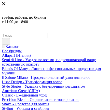
график работы:
по будням
с 11:00 до 18:00
Каталог
Все бренды
Alfaparf (Италия)
Semi di Lino - Уход за волосами, подчеркивающий вашу
естественную красоту
Blends Of Many - Линия профессиональных продуктов для
мужчин
Il Salone Milano - Профессиональный уход для волос
Lisse Design - Трансформация волос
Style Stories - Укладка с безупречным результатом
American Crew (США)
Classic - Ежедневный уход
Precision Blend - Окрашивание и тонирование
Shave - Средства для бритья
Styling - Укладка и стайлинг