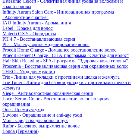
Estessimo Celcert - Селективная линия ухода за волосами и
кожей головы
Infinity Aurum Salon Care - Инновационная программа
"Абсолютное счастье"
IAU Infinity Aurum - Аромалиния
Lebel - Краска для волос
Materia OXY - Оксиданты
PH 4.7 - Восстанавливающая серия
Plia - Молекулярное моделирование волос
Proedit Home Charge - Домашнее восстановление волос
Proedit Element Charge - СПА-программа "Счастье для волос"
Hair Skin Relaxing - SPA-Программа "Здоровая кожа головы"
Proscenia - Восстанавливающая серия для окрашенных волос
THEO - Уход для мужчин
Trie - Линия для укладки с протеинами шелка и жемчуга
Trie Tuner - Линия для базовой укладки с протеинами шелка и
жемчуга
Viege - Антивозростная органическая серия
Locor Serum Color - Восстановление волос во время
окрашивания
One - Премиум уход
Luviona - Окрашивание и anti-age уход
Moii - Средства для волос и рук
Rufor - Бережное выпрямление волос
Londa (Германия)