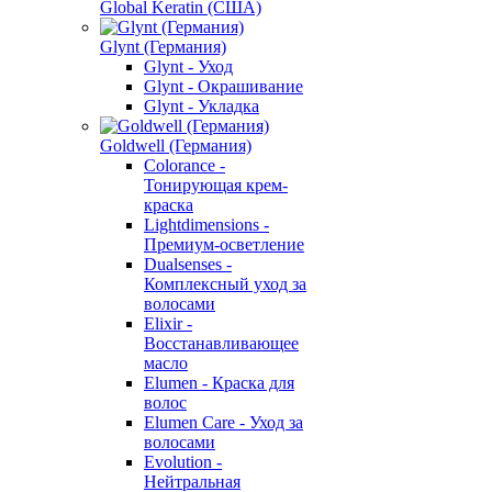
Global Keratin (США)
Glynt (Германия)
Glynt - Уход
Glynt - Окрашивание
Glynt - Укладка
Goldwell (Германия)
Colorance -
Тонирующая крем-
краска
Lightdimensions -
Премиум-осветление
Dualsenses -
Комплексный уход за
волосами
Elixir -
Восстанавливающее
масло
Elumen - Краска для
волос
Elumen Care - Уход за
волосами
Evolution -
Нейтральная