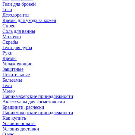
Гели для бровей
Тело
Дезодоранты
Кремы для ухода за кожей
Спреи
Соль для ванны
Молочко
Скрабы
Гели для душа
Руки
Кремы
Увлажняющие
Защитные
Питательные
Бальзамы
Гели
Мыло
Парикмахерские принадлежности
Аксессуары для косметологии
Брашинги, расчески
Парикмахерские принадлежности
Как купить
Условия оплаты
Условия доставки
О нас