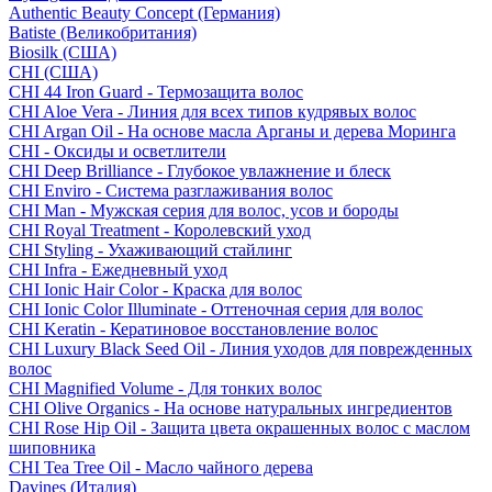
Authentic Beauty Concept (Германия)
Batiste (Великобритания)
Biosilk (США)
CHI (США)
CHI 44 Iron Guard - Термозащита волос
CHI Aloe Vera - Линия для всех типов кудрявых волос
CHI Argan Oil - На основе масла Арганы и дерева Моринга
CHI - Оксиды и осветлители
CHI Deep Brilliance - Глубокое увлажнение и блеск
CHI Enviro - Система разглаживания волос
CHI Man - Мужская серия для волос, усов и бороды
CHI Royal Treatment - Королевский уход
CHI Styling - Ухаживающий стайлинг
CHI Infra - Ежедневный уход
CHI Ionic Hair Color - Краска для волос
CHI Ionic Color Illuminate - Оттеночная серия для волос
CHI Keratin - Кератиновое восстановление волос
CHI Luxury Black Seed Oil - Линия уходов для поврежденных
волос
CHI Magnified Volume - Для тонких волос
CHI Olive Organics - На основе натуральных ингредиентов
CHI Rose Hip Oil - Защита цвета окрашенных волос с маслом
шиповника
CHI Tea Tree Oil - Масло чайного дерева
Davines (Италия)