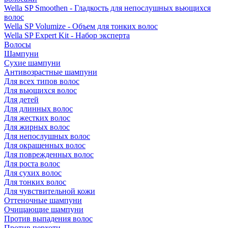
Wella SP Smoothen - Гладкость для непослушных вьющихся
волос
Wella SP Volumize - Объем для тонких волос
Wella SP Expert Kit - Набор эксперта
Волосы
Шампуни
Сухие шампуни
Антивозрастные шампуни
Для всех типов волос
Для вьющихся волос
Для детей
Для длинных волос
Для жестких волос
Для жирных волос
Для непослушных волос
Для окрашенных волос
Для поврежденных волос
Для роста волос
Для сухих волос
Для тонких волос
Для чувствительной кожи
Оттеночные шампуни
Очищающие шампуни
Против выпадения волос
Против перхоти