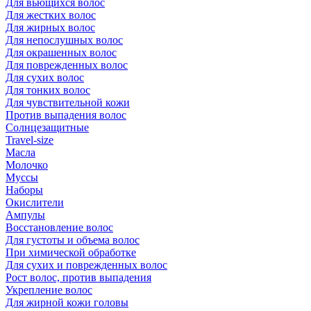
Для вьющихся волос
Для жестких волос
Для жирных волос
Для непослушных волос
Для окрашенных волос
Для поврежденных волос
Для сухих волос
Для тонких волос
Для чувствительной кожи
Против выпадения волос
Солнцезащитные
Travel-size
Масла
Молочко
Муссы
Наборы
Окислители
Ампулы
Восстановление волос
Для густоты и объема волос
При химической обработке
Для сухих и поврежденных волос
Рост волос, против выпадения
Укрепление волос
Для жирной кожи головы