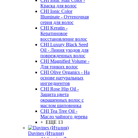
CHI Ionic Hair Color -
Краска для волос
CHI Ionic Color
Illuminate - Оттеночная
серия для волос
CHI Keratin -
Кератиновое
восстановление волос
CHI Luxury Black Seed
Oil - Линия уходов для
поврежденных волос
CHI Magnified Volume -
Для тонких волос
CHI Olive Organics - На
основе натуральных
ингредиентов
CHI Rose Hip Oil -
Защита цвета
окрашенных волос с
маслом шиповника
CHI Tea Tree Oil -
Масло чайного дерева
+ ЕЩЕ 13
Davines (Италия)