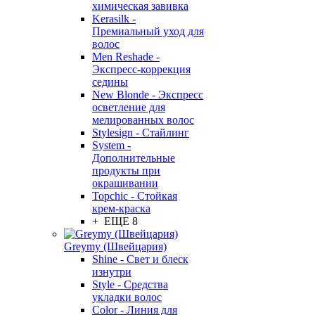
химическая завивка
Kerasilk -
Премиальный уход для
волос
Men Reshade -
Экспресс-коррекция
седины
New Blonde - Экспресс
осветление для
мелированных волос
Stylesign - Стайлинг
System -
Дополнительные
продукты при
окрашивании
Topchic - Стойкая
крем-краска
+ ЕЩЕ 8
Greymy (Швейцария)
Shine - Свет и блеск
изнутри
Style - Средства
укладки волос
Color - Линия для