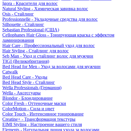
Igora - Красители для волос
Natural Styling - Химическая завивка волос
Osis - Стайлинг
Professionnelle - Укладочные средства для волос
Silhouette - Стайлинг
Sebastian Professional (США)
Cellophanes Hair Gloss - Тонирующая краска с эффектом
ламинирования
Hair Care - Профессиональный уход для волос
Hair Styling - Стайлинг для волос
Seb Man - Уход и стайлинг волос для мужчин
TIGI (Великобритания)
Bed Head for Men - Уход за волосами для мужчин
Catwalk
Bed Head Care - Уходы
Bed Head Style - Стайлинг
Wella Professionals (Германия)
Wella - Аксессуары
Blondor - Блондирование
Color Fresh - Оттеночные маски
ColorMotion - Сила и цвет
Color Touch - Интенсивное тонирование
Creatine+ - Трансформация текстуры
EIMI Styling - Настроение вашего стиля
Elements - Натуральная линия ухода за волосами