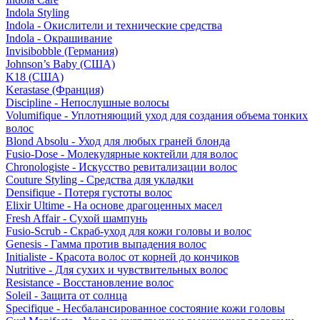
Indola Styling
Indola - Окислители и технические средства
Indola - Окрашивание
Invisibobble (Германия)
Johnson’s Baby (США)
K18 (США)
Kerastase (Франция)
Discipline - Непослушные волосы
Volumifique - Уплотняющий уход для создания объема тонких
волос
Blond Absolu - Уход для любых граней блонда
Fusio-Dose - Молекулярные коктейли для волос
Chronologiste - Искусство ревитализации волос
Couture Styling - Средства для укладки
Densifique - Потеря густоты волос
Elixir Ultime - На основе драгоценных масел
Fresh Affair - Сухой шампунь
Fusio-Scrub - Скраб-уход для кожи головы и волос
Genesis - Гамма против выпадения волос
Initialiste - Красота волос от корней до кончиков
Nutritive - Для сухих и чувствительных волос
Resistance - Восстановление волос
Soleil - Защита от солнца
Specifique - Несбалансированное состояние кожи головы