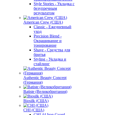
Style Stories - Укладка с
безупречным
результатом
American Crew (США)
Classic - Ежедневный
уход
Precision Blend -
Окрашивание и
тонирование
Shave - Средства для
бритья
Styling - Укладка и
стайлинг
Authentic Beauty Concept
(Германия)
Batiste (Великобритания)
Biosilk (США)
CHI (США)
CHI 44 Iron Guard -