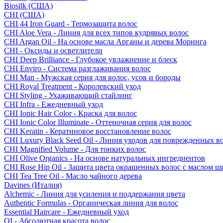
Biosilk (США)
CHI (США)
CHI 44 Iron Guard - Термозащита волос
CHI Aloe Vera - Линия для всех типов кудрявых волос
CHI Argan Oil - На основе масла Арганы и дерева Моринга
CHI - Оксиды и осветлители
CHI Deep Brilliance - Глубокое увлажнение и блеск
CHI Enviro - Система разглаживания волос
CHI Man - Мужская серия для волос, усов и бороды
CHI Royal Treatment - Королевский уход
CHI Styling - Ухаживающий стайлинг
CHI Infra - Ежедневный уход
CHI Ionic Hair Color - Краска для волос
CHI Ionic Color Illuminate - Оттеночная серия для волос
CHI Keratin - Кератиновое восстановление волос
CHI Luxury Black Seed Oil - Линия уходов для поврежденных в
CHI Magnified Volume - Для тонких волос
CHI Olive Organics - На основе натуральных ингредиентов
CHI Rose Hip Oil - Защита цвета окрашенных волос с маслом 
CHI Tea Tree Oil - Масло чайного дерева
Davines (Италия)
Alchemic - Линия для усиления и поддержания цвета
Authentic Formulas - Органическая линия для волос
Essential Haircare - Eжедневный уход
OI - Абсолютная красота волос