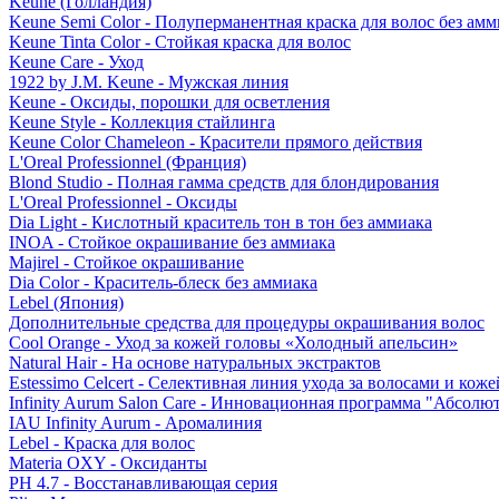
Keune (Голландия)
Keune Semi Color - Полуперманентная краска для волос без амм
Keune Tinta Color - Стойкая краска для волос
Keune Care - Уход
1922 by J.M. Keune - Мужская линия
Keune - Оксиды, порошки для осветления
Keune Style - Коллекция стайлинга
Keune Color Chameleon - Красители прямого действия
L'Oreal Professionnel (Франция)
Blond Studio - Полная гамма средств для блондирования
L'Oreal Professionnel - Оксиды
Dia Light - Кислотный краситель тон в тон без аммиака
INOA - Стойкое окрашивание без аммиака
Majirel - Стойкое окрашивание
Dia Color - Краситель-блеск без аммиака
Lebel (Япония)
Дополнительные средства для процедуры окрашивания волос
Cool Orange - Уход за кожей головы «Холодный апельсин»
Natural Hair - На основе натуральных экстрактов
Estessimo Celcert - Селективная линия ухода за волосами и кож
Infinity Aurum Salon Care - Инновационная программа "Абсолют
IAU Infinity Aurum - Аромалиния
Lebel - Краска для волос
Materia OXY - Оксиданты
PH 4.7 - Восстанавливающая серия