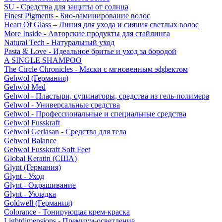
SU - Средства для защиты от солнца
Finest Pigments - Био-ламинирование волос
Heart Of Glass – Линия для ухода и сияния светлых волос
More Inside - Авторские продукты для стайлинга
Natural Tech - Натуральный уход
Pasta & Love - Идеальное бритье и уход за бородой
A SINGLE SHAMPOO
The Circle Chronicles - Маски с мгновенным эффектом
Gehwol (Германия)
Gehwol Med
Gehwol - Пластыри, супинаторы, средства из гель-полимера
Gehwol - Универсальные средства
Gehwol - Профессиональные и специальные средства
Gehwol Fusskraft
Gehwol Gerlasan - Средства для тела
Gehwol Balance
Gehwol Fusskraft Soft Feet
Global Keratin (США)
Glynt (Германия)
Glynt - Уход
Glynt - Окрашивание
Glynt - Укладка
Goldwell (Германия)
Colorance - Тонирующая крем-краска
Lightdimensions - Премиум-осветление