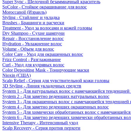
Super Sync - Щелочной безаммиачный краситель
SoColor - Стойкое окрашивание для волос
Moroccanoil (Израиль)
Styling - Стайлинг и укладка
Brushes - Брашинги и расчески
Treatment - Уход за волосами и кожей головы
Dry Shampoo - Сухие шампуни
Repair - Восстановление волос
Hydration - Увлажнение волос
Volume - Объем для волос
Color Care - Уход для окрашенных волос
Frizz Control - Разглаживание
Curl - Уход для кудрявых волос
Color Depositing Mask - Тонирующие маски
Nioxin (США)
Scalp Relief - Серия для чувствительной кожи головы
3D Styling - Линия укладочных средств
System 1 - Для натуральных волос с намечающейся тенденцией
System 2 - Для заметно редеющих натуральных волос
System 3 - Для окрашенных волос с намечающейся тенденцией
System 4 - Для заметно редеющих окрашенных волос
System 5 - Для химически обработанных волос с намечающейс
System 6 - Для заметно редеющих химически обработанных вол
Intensive Therapy - Интенсивный уход
Scalp Recovery - Серия против перхоти