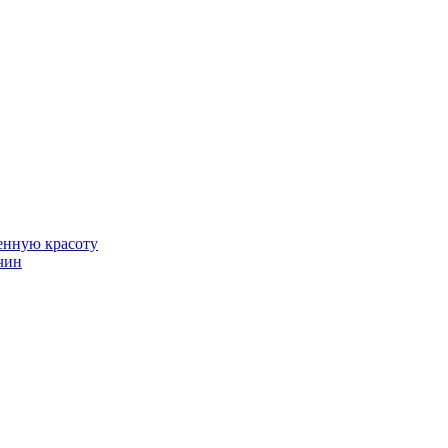
венную красоту
чин