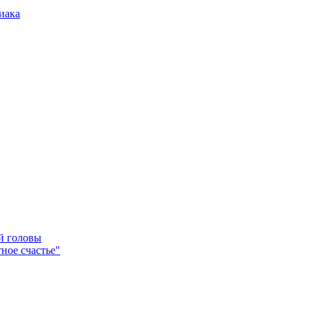
иака
ей головы
ное счастье"