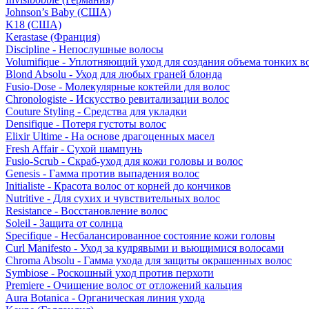
Johnson’s Baby (США)
K18 (США)
Kerastase (Франция)
Discipline - Непослушные волосы
Volumifique - Уплотняющий уход для создания объема тонких в
Blond Absolu - Уход для любых граней блонда
Fusio-Dose - Молекулярные коктейли для волос
Chronologiste - Искусство ревитализации волос
Couture Styling - Средства для укладки
Densifique - Потеря густоты волос
Elixir Ultime - На основе драгоценных масел
Fresh Affair - Сухой шампунь
Fusio-Scrub - Скраб-уход для кожи головы и волос
Genesis - Гамма против выпадения волос
Initialiste - Красота волос от корней до кончиков
Nutritive - Для сухих и чувствительных волос
Resistance - Восстановление волос
Soleil - Защита от солнца
Specifique - Несбалансированное состояние кожи головы
Curl Manifesto - Уход за кудрявыми и вьющимися волосами
Chroma Absolu - Гамма ухода для защиты окрашенных волос
Symbiose - Роскошный уход против перхоти
Premiere - Очищение волос от отложений кальция
Aura Botanica - Органическая линия ухода