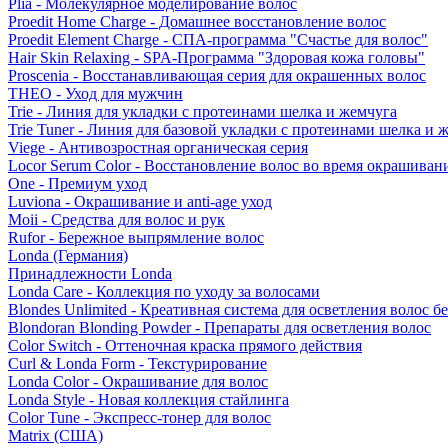
Plia - Молекулярное моделирование волос
Proedit Home Charge - Домашнее восстановление волос
Proedit Element Charge - СПА-программа "Счастье для волос"
Hair Skin Relaxing - SPA-Программа "Здоровая кожа головы"
Proscenia - Восстанавливающая серия для окрашенных волос
THEO - Уход для мужчин
Trie - Линия для укладки с протеинами шелка и жемчуга
Trie Tuner - Линия для базовой укладки с протеинами шелка и 
Viege - Антивозростная органическая серия
Locor Serum Color - Восстановление волос во время окрашиван
One - Премиум уход
Luviona - Окрашивание и anti-age уход
Moii - Средства для волос и рук
Rufor - Бережное выпрямление волос
Londa (Германия)
Принадлежности Londa
Londa Care - Коллекция по уходу за волосами
Blondes Unlimited - Креативная система для осветления волос б
Blondoran Blonding Powder - Препараты для осветления волос
Color Switch - Оттеночная краска прямого действия
Curl & Londa Form - Текстурирование
Londa Color - Окрашивание для волос
Londa Style - Новая коллекция стайлинга
Color Tune - Экспресс-тонер для волос
Matrix (США)