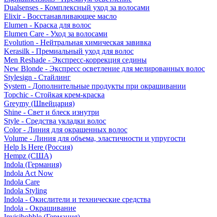
Dualsenses - Комплексный уход за волосами
Elixir - Восстанавливающее масло
Elumen - Краска для волос
Elumen Care - Уход за волосами
Evolution - Нейтральная химическая завивка
Kerasilk - Премиальный уход для волос
Men Reshade - Экспресс-коррекция седины
New Blonde - Экспресс осветление для мелированных волос
Stylesign - Стайлинг
System - Дополнительные продукты при окрашивании
Topchic - Стойкая крем-краска
Greymy (Швейцария)
Shine - Свет и блеск изнутри
Style - Средства укладки волос
Color - Линия для окрашенных волос
Volume - Линия для объема, эластичности и упругости
Help Is Here (Россия)
Hempz (США)
Indola (Германия)
Indola Act Now
Indola Care
Indola Styling
Indola - Окислители и технические средства
Indola - Окрашивание
Invisibobble (Германия)