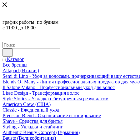
график работы:
по будням
с 11:00 до 18:00
Каталог
Все бренды
Alfaparf (Италия)
Semi di Lino - Уход за волосами, подчеркивающий вашу естест
Blends Of Many - Линия профессиональных продуктов для муж
Il Salone Milano - Профессиональный уход для волос
Lisse Design - Трансформация волос
Style Stories - Укладка с безупречным результатом
American Crew (США)
Classic - Ежедневный уход
Precision Blend - Окрашивание и тонирование
Shave - Средства для бритья
Styling - Укладка и стайлинг
Authentic Beauty Concept (Германия)
Batiste (Великобритания)