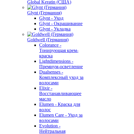
Global Keratin (США)
Glynt (Германия)
Glynt - Уход
Glynt - Окрашивание
Glynt - Укладка
Goldwell (Германия)
Colorance -
Тонирующая крем-
краска
Lightdimensions -
Премиум-осветление
Dualsenses -
Комплексный уход за
волосами
Elixir -
Восстанавливающее
масло
Elumen - Краска для
волос
Elumen Care - Уход за
волосами
Evolution -
Нейтральная