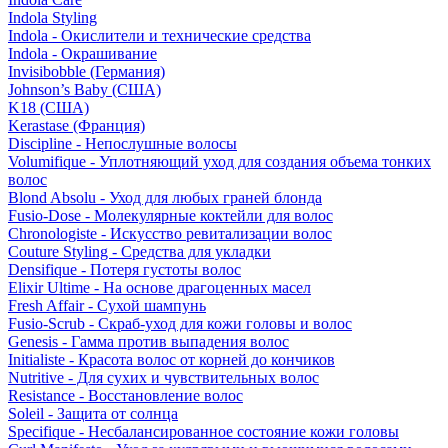
Indola Styling
Indola - Окислители и технические средства
Indola - Окрашивание
Invisibobble (Германия)
Johnson’s Baby (США)
K18 (США)
Kerastase (Франция)
Discipline - Непослушные волосы
Volumifique - Уплотняющий уход для создания объема тонких
волос
Blond Absolu - Уход для любых граней блонда
Fusio-Dose - Молекулярные коктейли для волос
Chronologiste - Искусство ревитализации волос
Couture Styling - Средства для укладки
Densifique - Потеря густоты волос
Elixir Ultime - На основе драгоценных масел
Fresh Affair - Сухой шампунь
Fusio-Scrub - Скраб-уход для кожи головы и волос
Genesis - Гамма против выпадения волос
Initialiste - Красота волос от корней до кончиков
Nutritive - Для сухих и чувствительных волос
Resistance - Восстановление волос
Soleil - Защита от солнца
Specifique - Несбалансированное состояние кожи головы