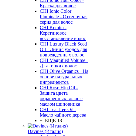
CHI Ionic Hair Color -
Краска для волос
CHI Ionic Color
Illuminate - Оттеночная
серия для волос
CHI Keratin -
Кератиновое
восстановление волос
CHI Luxury Black Seed
Oil - Линия уходов для
поврежденных волос
CHI Magnified Volume -
Для тонких волос
CHI Olive Organics - На
основе натуральных
ингредиентов
CHI Rose Hip Oil -
Защита цвета
окрашенных волос с
маслом шиповника
CHI Tea Tree Oil -
Масло чайного дерева
+ ЕЩЕ 13
Davines (Италия)