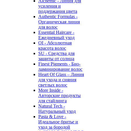
Alchemic - Линия для
усиления и
поддержания цвета
Authentic Formulas -
Органическая линия
для волос
Essential Haircare -
Eжедневный уход
OI - Абсолютная
красота волос
SU - Средства для
защиты от солнца
Finest Pigments - Био-
ламинирование волос
Heart Of Glass – Линия
для ухода и сияния
светлых волос
More Inside -
Авторские продукты
для стайлинга
Natural Tech -
Натуральный уход
Pasta & Love -
Идеальное бритье и
уход за бородой