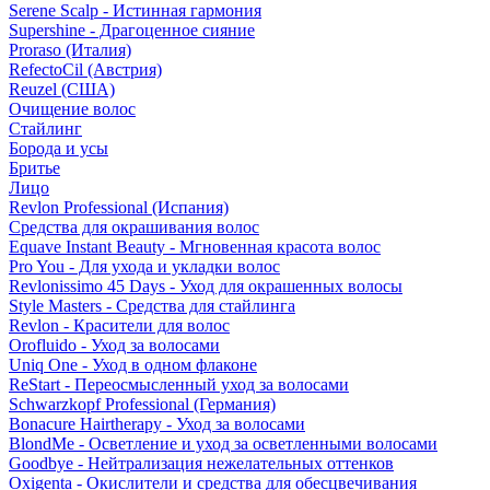
Serene Scalp - Истинная гармония
Supershine - Драгоценное сияние
Proraso (Италия)
RefectoCil (Австрия)
Reuzel (США)
Очищение волос
Стайлинг
Борода и усы
Бритье
Лицо
Revlon Professional (Испания)
Средства для окрашивания волос
Equave Instant Beauty - Мгновенная красота волос
Pro You - Для ухода и укладки волос
Revlonissimo 45 Days - Уход для окрашенных волосы
Style Masters - Средства для стайлинга
Revlon - Красители для волос
Orofluido - Уход за волосами
Uniq One - Уход в одном флаконе
ReStart - Переосмысленный уход за волосами
Schwarzkopf Professional (Германия)
Bonacure Hairtherapy - Уход за волосами
BlondMe - Осветление и уход за осветленными волосами
Goodbye - Нейтрализация нежелательных оттенков
Oxigenta - Окислители и средства для обесцвечивания