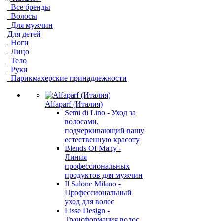
Все бренды
Волосы
Для мужчин
Для детей
Ноги
Лицо
Тело
Руки
Парикмахерские принадлежности
Alfaparf (Италия)
Semi di Lino - Уход за
волосами,
подчеркивающий вашу
естественную красоту
Blends Of Many -
Линия
профессиональных
продуктов для мужчин
Il Salone Milano -
Профессиональный
уход для волос
Lisse Design -
Трансформация волос