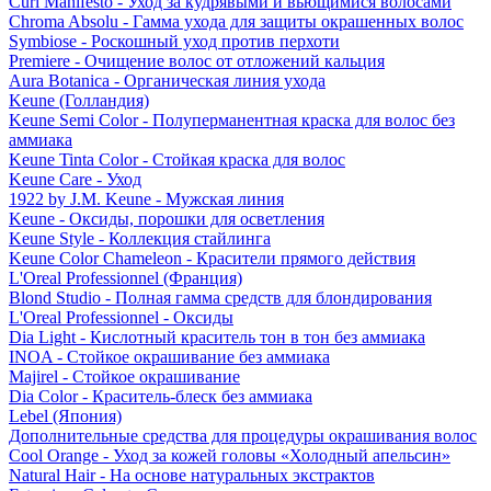
Curl Manifesto - Уход за кудрявыми и вьющимися волосами
Chroma Absolu - Гамма ухода для защиты окрашенных волос
Symbiose - Роскошный уход против перхоти
Premiere - Очищение волос от отложений кальция
Aura Botanica - Органическая линия ухода
Keune (Голландия)
Keune Semi Color - Полуперманентная краска для волос без
аммиака
Keune Tinta Color - Стойкая краска для волос
Keune Care - Уход
1922 by J.M. Keune - Мужская линия
Keune - Оксиды, порошки для осветления
Keune Style - Коллекция стайлинга
Keune Color Chameleon - Красители прямого действия
L'Oreal Professionnel (Франция)
Blond Studio - Полная гамма средств для блондирования
L'Oreal Professionnel - Оксиды
Dia Light - Кислотный краситель тон в тон без аммиака
INOA - Стойкое окрашивание без аммиака
Majirel - Стойкое окрашивание
Dia Color - Краситель-блеск без аммиака
Lebel (Япония)
Дополнительные средства для процедуры окрашивания волос
Cool Orange - Уход за кожей головы «Холодный апельсин»
Natural Hair - На основе натуральных экстрактов