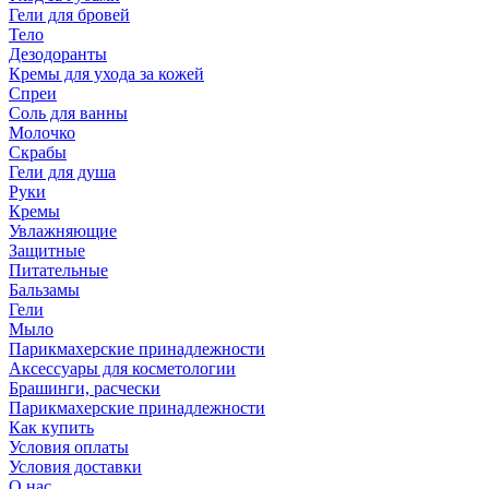
Гели для бровей
Тело
Дезодоранты
Кремы для ухода за кожей
Спреи
Соль для ванны
Молочко
Скрабы
Гели для душа
Руки
Кремы
Увлажняющие
Защитные
Питательные
Бальзамы
Гели
Мыло
Парикмахерские принадлежности
Аксессуары для косметологии
Брашинги, расчески
Парикмахерские принадлежности
Как купить
Условия оплаты
Условия доставки
О нас