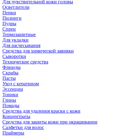
Для чувствительной кожи головы
Осветлители
Пенки
Пилинги
Пудры
Спреи
Термозащитные
Для укладки
Для расчесывания
Средства для химической завивки
Сыворотки
Технические средства
Флюиды
Скрабы
Пасты
Уход с кератином
Эссенции
Тоники
Глины
Помады
Средства для удаления краски с кожи
Концентраты
Средства для защиты кожи при окрашивании
Салфетки для волос
Праймеры