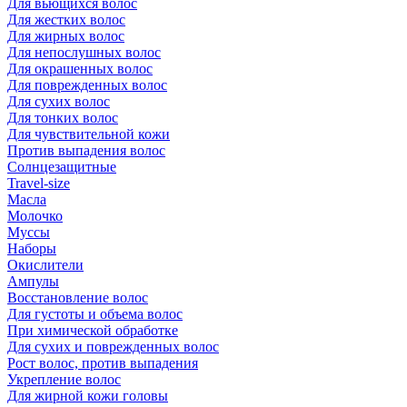
Для вьющихся волос
Для жестких волос
Для жирных волос
Для непослушных волос
Для окрашенных волос
Для поврежденных волос
Для сухих волос
Для тонких волос
Для чувствительной кожи
Против выпадения волос
Солнцезащитные
Travel-size
Масла
Молочко
Муссы
Наборы
Окислители
Ампулы
Восстановление волос
Для густоты и объема волос
При химической обработке
Для сухих и поврежденных волос
Рост волос, против выпадения
Укрепление волос
Для жирной кожи головы