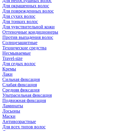
Для непослушных волос
Для окрашенных волос
Для поврежденных волос
Для сухих волос
Для тонких волос
Для чувствительной кожи
Оттеночные кондиционеры
Против выпадения волос
Солнцезащитные
Технические средства
Несмываемые
Travel-size
Для седых волос
Кремы
Лаки
Сильная фиксация
Слабая фиксация
Средняя фиксация
Ультрасильная фиксация
Подвижная фиксация
Ламинаты
Лосьоны
Маски
Антивозрастные
Для всех типов волос