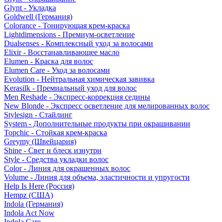
Glynt - Укладка
Goldwell (Германия)
Colorance - Тонирующая крем-краска
Lightdimensions - Премиум-осветление
Dualsenses - Комплексный уход за волосами
Elixir - Восстанавливающее масло
Elumen - Краска для волос
Elumen Care - Уход за волосами
Evolution - Нейтральная химическая завивка
Kerasilk - Премиальный уход для волос
Men Reshade - Экспресс-коррекция седины
New Blonde - Экспресс осветление для мелированных волос
Stylesign - Стайлинг
System - Дополнительные продукты при окрашивании
Topchic - Стойкая крем-краска
Greymy (Швейцария)
Shine - Свет и блеск изнутри
Style - Средства укладки волос
Color - Линия для окрашенных волос
Volume - Линия для объема, эластичности и упругости
Help Is Here (Россия)
Hempz (США)
Indola (Германия)
Indola Act Now
Indola Care