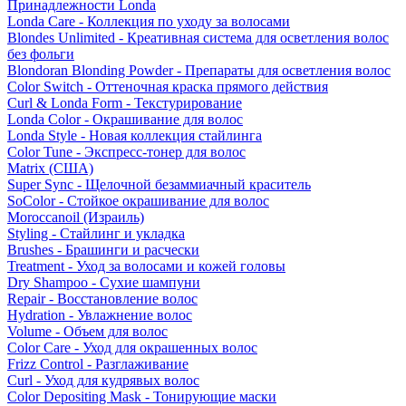
Принадлежности Londa
Londa Care - Коллекция по уходу за волосами
Blondes Unlimited - Креативная система для осветления волос
без фольги
Blondoran Blonding Powder - Препараты для осветления волос
Color Switch - Оттеночная краска прямого действия
Curl & Londa Form - Текстурирование
Londa Color - Окрашивание для волос
Londa Style - Новая коллекция стайлинга
Color Tune - Экспресс-тонер для волос
Matrix (США)
Super Sync - Щелочной безаммиачный краситель
SoColor - Стойкое окрашивание для волос
Moroccanoil (Израиль)
Styling - Стайлинг и укладка
Brushes - Брашинги и расчески
Treatment - Уход за волосами и кожей головы
Dry Shampoo - Сухие шампуни
Repair - Восстановление волос
Hydration - Увлажнение волос
Volume - Объем для волос
Color Care - Уход для окрашенных волос
Frizz Control - Разглаживание
Curl - Уход для кудрявых волос
Color Depositing Mask - Тонирующие маски