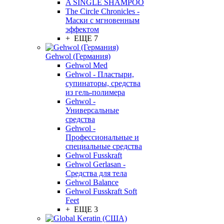
A SINGLE SHAMPOO
The Circle Chronicles -
Маски с мгновенным
эффектом
+ ЕЩЕ 7
Gehwol (Германия)
Gehwol Med
Gehwol - Пластыри,
супинаторы, средства
из гель-полимера
Gehwol -
Универсальные
средства
Gehwol -
Профессиональные и
специальные средства
Gehwol Fusskraft
Gehwol Gerlasan -
Средства для тела
Gehwol Balance
Gehwol Fusskraft Soft
Feet
+ ЕЩЕ 3