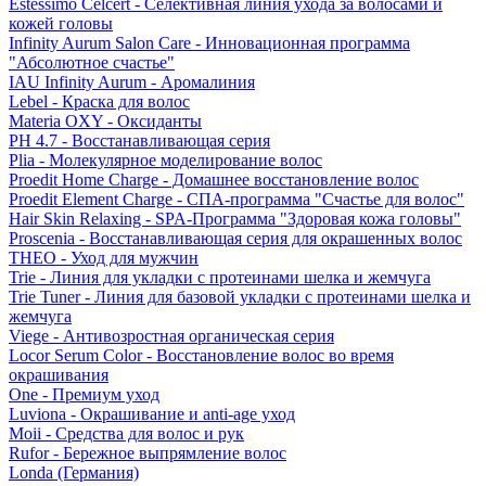
Estessimo Celcert - Селективная линия ухода за волосами и
кожей головы
Infinity Aurum Salon Care - Инновационная программа
"Абсолютное счастье"
IAU Infinity Aurum - Аромалиния
Lebel - Краска для волос
Materia OXY - Оксиданты
PH 4.7 - Восстанавливающая серия
Plia - Молекулярное моделирование волос
Proedit Home Charge - Домашнее восстановление волос
Proedit Element Charge - СПА-программа "Счастье для волос"
Hair Skin Relaxing - SPA-Программа "Здоровая кожа головы"
Proscenia - Восстанавливающая серия для окрашенных волос
THEO - Уход для мужчин
Trie - Линия для укладки с протеинами шелка и жемчуга
Trie Tuner - Линия для базовой укладки с протеинами шелка и
жемчуга
Viege - Антивозростная органическая серия
Locor Serum Color - Восстановление волос во время
окрашивания
One - Премиум уход
Luviona - Окрашивание и anti-age уход
Moii - Средства для волос и рук
Rufor - Бережное выпрямление волос
Londa (Германия)