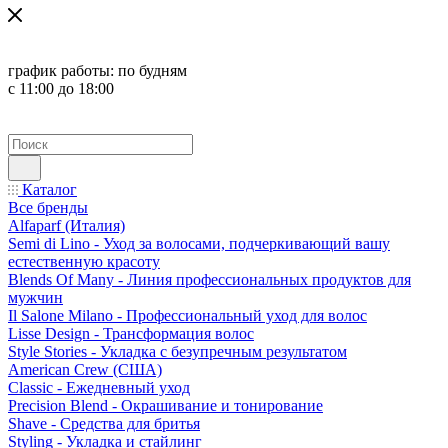
график работы:
по будням
с 11:00 до 18:00
Каталог
Все бренды
Alfaparf (Италия)
Semi di Lino - Уход за волосами, подчеркивающий вашу
естественную красоту
Blends Of Many - Линия профессиональных продуктов для
мужчин
Il Salone Milano - Профессиональный уход для волос
Lisse Design - Трансформация волос
Style Stories - Укладка с безупречным результатом
American Crew (США)
Classic - Ежедневный уход
Precision Blend - Окрашивание и тонирование
Shave - Средства для бритья
Styling - Укладка и стайлинг