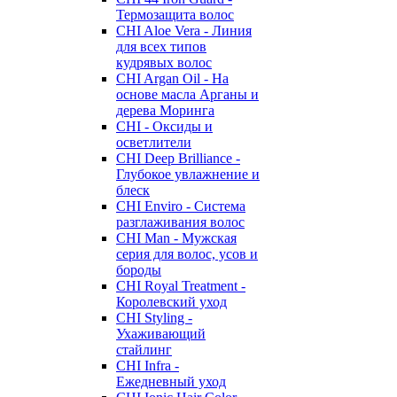
Термозащита волос
CHI Aloe Vera - Линия
для всех типов
кудрявых волос
CHI Argan Oil - На
основе масла Арганы и
дерева Моринга
CHI - Оксиды и
осветлители
CHI Deep Brilliance -
Глубокое увлажнение и
блеск
CHI Enviro - Система
разглаживания волос
CHI Man - Мужская
серия для волос, усов и
бороды
CHI Royal Treatment -
Королевский уход
CHI Styling -
Ухаживающий
стайлинг
CHI Infra -
Ежедневный уход