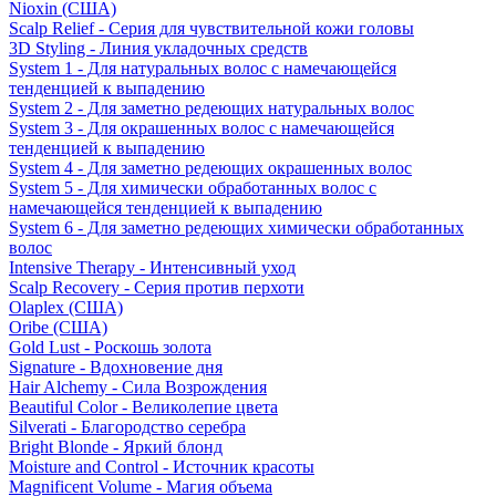
Nioxin (США)
Scalp Relief - Серия для чувствительной кожи головы
3D Styling - Линия укладочных средств
System 1 - Для натуральных волос с намечающейся
тенденцией к выпадению
System 2 - Для заметно редеющих натуральных волос
System 3 - Для окрашенных волос с намечающейся
тенденцией к выпадению
System 4 - Для заметно редеющих окрашенных волос
System 5 - Для химически обработанных волос с
намечающейся тенденцией к выпадению
System 6 - Для заметно редеющих химически обработанных
волос
Intensive Therapy - Интенсивный уход
Scalp Recovery - Серия против перхоти
Olaplex (США)
Oribe (США)
Gold Lust - Роскошь золота
Signature - Вдохновение дня
Hair Alchemy - Сила Возрождения
Beautiful Color - Великолепие цвета
Silverati - Благородство серебра
Bright Blonde - Яркий блонд
Moisture and Control - Источник красоты
Magnificent Volume - Магия объема