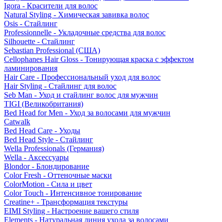
Igora - Красители для волос
Natural Styling - Химическая завивка волос
Osis - Стайлинг
Professionnelle - Укладочные средства для волос
Silhouette - Стайлинг
Sebastian Professional (США)
Cellophanes Hair Gloss - Тонирующая краска с эффектом
ламинирования
Hair Care - Профессиональный уход для волос
Hair Styling - Стайлинг для волос
Seb Man - Уход и стайлинг волос для мужчин
TIGI (Великобритания)
Bed Head for Men - Уход за волосами для мужчин
Catwalk
Bed Head Care - Уходы
Bed Head Style - Стайлинг
Wella Professionals (Германия)
Wella - Аксессуары
Blondor - Блондирование
Color Fresh - Оттеночные маски
ColorMotion - Сила и цвет
Color Touch - Интенсивное тонирование
Creatine+ - Трансформация текстуры
EIMI Styling - Настроение вашего стиля
Elements - Натуральная линия ухода за волосами