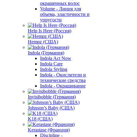
окрашенных волос
Volume - Линия для
объема, эластичности и
упругости
Help Is Here (Россия)
Hempz (США)
Indola (Германия)
Indola Act Now
Indola Care
Indola Styling
Indola - Окислители и
технические средства
Indola - Окрашивание
Invisibobble (Германия)
Johnson’s Baby (США)
K18 (США)
Kerastase (Франция)
Discipline -