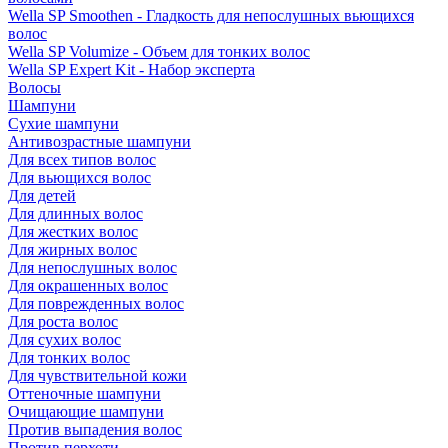
Wella SP Smoothen - Гладкость для непослушных вьющихся
волос
Wella SP Volumize - Объем для тонких волос
Wella SP Expert Kit - Набор эксперта
Волосы
Шампуни
Сухие шампуни
Антивозрастные шампуни
Для всех типов волос
Для вьющихся волос
Для детей
Для длинных волос
Для жестких волос
Для жирных волос
Для непослушных волос
Для окрашенных волос
Для поврежденных волос
Для роста волос
Для сухих волос
Для тонких волос
Для чувствительной кожи
Оттеночные шампуни
Очищающие шампуни
Против выпадения волос
Против перхоти