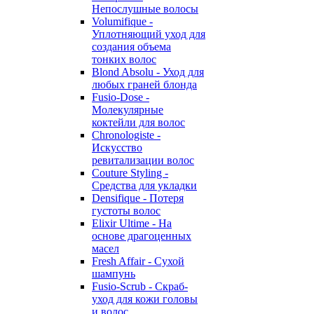
Непослушные волосы
Volumifique -
Уплотняющий уход для
создания объема
тонких волос
Blond Absolu - Уход для
любых граней блонда
Fusio-Dose -
Молекулярные
коктейли для волос
Chronologiste -
Искусство
ревитализации волос
Couture Styling -
Средства для укладки
Densifique - Потеря
густоты волос
Elixir Ultime - На
основе драгоценных
масел
Fresh Affair - Сухой
шампунь
Fusio-Scrub - Скраб-
уход для кожи головы
и волос