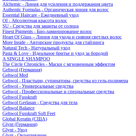
Alchemic - Линия для усиления и поддержания цвета
Authentic Formulas - Органическая линия для волос
Essential Haircare - Eжедневный уход
OI - Абсолютная красота волос
SU - Средства для защиты от солнца
Finest Pigments - Био-ламинирование волос
Heart Of Glass – Линия для ухода и сияния светлых волос
More Inside - Авторские продукты для стайлинга
Natural Tech - Натуральный уход
Pasta & Love - Идеальное бритье и уход за бородой
A SINGLE SHAMPOO
The Circle Chronicles - Маски с мгновенным эффектом
Gehwol (Германия)
Gehwol Med
Gehwol - Пластыри, супинаторы, средства из гель-полимера
Gehwol - Универсальные средства
Gehwol - Профессиональные и специальные средства
Gehwol Fusskraft
Gehwol Gerlasan - Средства для тела
Gehwol Balance
Gehwol Fusskraft Soft Feet
Global Keratin (США)
Glynt (Германия)
Glynt - Уход
Glynt - Окрашивание