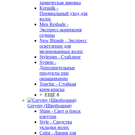
химическая завивка
Kerasilk -
Премиальный уход для
волос
Men Reshade -
Экспресс-коррекция
седины
New Blonde - Экспресс
осветление для
мелированных волос
Stylesign - Стайлинг
System -
Дополнительные
продукты при
окрашивании
Topchic - Стойкая
крем-краска
+ ЕЩЕ 8
Greymy (Швейцария)
Shine - Свет и блеск
изнутри
Style - Средства
укладки волос
Color - Линия для