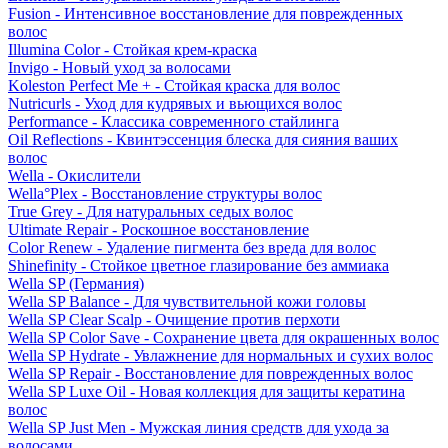
Fusion - Интенсивное восстановление для поврежденных
волос
Illumina Color - Стойкая крем-краска
Invigo - Новый уход за волосами
Koleston Perfect Me + - Стойкая краска для волос
Nutricurls - Уход для кудрявых и вьющихся волос
Performance - Классика современного стайлинга
Oil Reflections - Квинтэссенция блеска для сияния ваших
волос
Wella - Окислители
Wella°Plex - Восстановление структуры волос
True Grey - Для натуральных седых волос
Ultimate Repair - Роскошное восстановление
Color Renew - Удаление пигмента без вреда для волос
Shinefinity - Стойкое цветное глазирование без аммиака
Wella SP (Германия)
Wella SP Balance - Для чувствительной кожи головы
Wella SP Clear Scalp - Очищение против перхоти
Wella SP Color Save - Сохранение цвета для окрашенных волос
Wella SP Hydrate - Увлажнение для нормальных и сухих волос
Wella SP Repair - Восстановление для поврежденных волос
Wella SP Luxe Oil - Новая коллекция для защиты кератина
волос
Wella SP Just Men - Мужская линия средств для ухода за
волосами