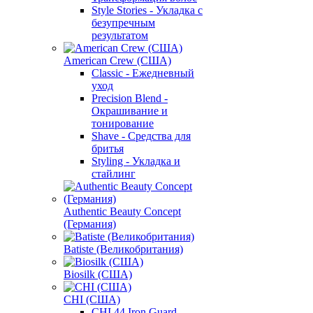
Style Stories - Укладка с
безупречным
результатом
American Crew (США)
Classic - Ежедневный
уход
Precision Blend -
Окрашивание и
тонирование
Shave - Средства для
бритья
Styling - Укладка и
стайлинг
Authentic Beauty Concept
(Германия)
Batiste (Великобритания)
Biosilk (США)
CHI (США)
CHI 44 Iron Guard -