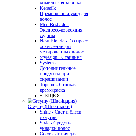
химическая завивка
Kerasilk -
Премиальный уход для
волос
Men Reshade -
Экспресс-коррекция
седины
New Blonde - Экспресс
осветление для
мелированных волос
Stylesign - Стайлинг
System -
Дополнительные
продукты при
окрашивании
Topchic - Стойкая
крем-краска
+ ЕЩЕ 8
Greymy (Швейцария)
Shine - Свет и блеск
изнутри
Style - Средства
укладки волос
Color - Линия для