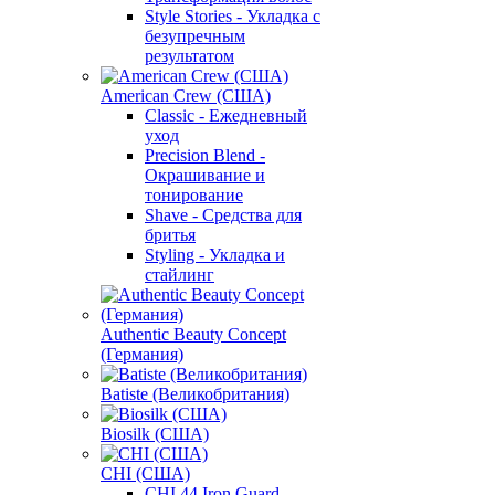
Style Stories - Укладка с
безупречным
результатом
American Crew (США)
Classic - Ежедневный
уход
Precision Blend -
Окрашивание и
тонирование
Shave - Средства для
бритья
Styling - Укладка и
стайлинг
Authentic Beauty Concept
(Германия)
Batiste (Великобритания)
Biosilk (США)
CHI (США)
CHI 44 Iron Guard -