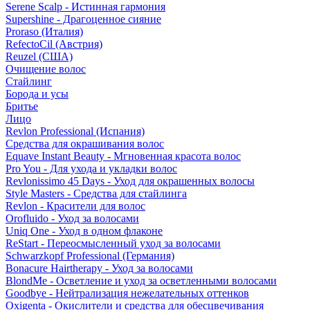
Serene Scalp - Истинная гармония
Supershine - Драгоценное сияние
Proraso (Италия)
RefectoCil (Австрия)
Reuzel (США)
Очищение волос
Стайлинг
Борода и усы
Бритье
Лицо
Revlon Professional (Испания)
Средства для окрашивания волос
Equave Instant Beauty - Мгновенная красота волос
Pro You - Для ухода и укладки волос
Revlonissimo 45 Days - Уход для окрашенных волосы
Style Masters - Средства для стайлинга
Revlon - Красители для волос
Orofluido - Уход за волосами
Uniq One - Уход в одном флаконе
ReStart - Переосмысленный уход за волосами
Schwarzkopf Professional (Германия)
Bonacure Hairtherapy - Уход за волосами
BlondMe - Осветление и уход за осветленными волосами
Goodbye - Нейтрализация нежелательных оттенков
Oxigenta - Окислители и средства для обесцвечивания