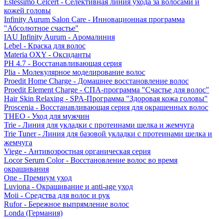
Estessimo Celcert - Селективная линия ухода за волосами и
кожей головы
Infinity Aurum Salon Care - Инновационная программа
"Абсолютное счастье"
IAU Infinity Aurum - Аромалиния
Lebel - Краска для волос
Materia OXY - Оксиданты
PH 4.7 - Восстанавливающая серия
Plia - Молекулярное моделирование волос
Proedit Home Charge - Домашнее восстановление волос
Proedit Element Charge - СПА-программа "Счастье для волос"
Hair Skin Relaxing - SPA-Программа "Здоровая кожа головы"
Proscenia - Восстанавливающая серия для окрашенных волос
THEO - Уход для мужчин
Trie - Линия для укладки с протеинами шелка и жемчуга
Trie Tuner - Линия для базовой укладки с протеинами шелка и
жемчуга
Viege - Антивозростная органическая серия
Locor Serum Color - Восстановление волос во время
окрашивания
One - Премиум уход
Luviona - Окрашивание и anti-age уход
Moii - Средства для волос и рук
Rufor - Бережное выпрямление волос
Londa (Германия)