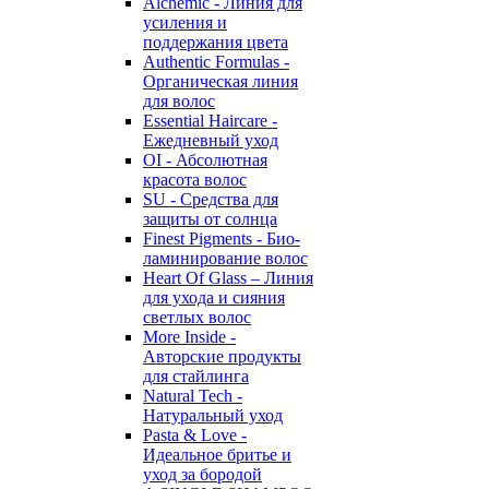
Alchemic - Линия для
усиления и
поддержания цвета
Authentic Formulas -
Органическая линия
для волос
Essential Haircare -
Eжедневный уход
OI - Абсолютная
красота волос
SU - Средства для
защиты от солнца
Finest Pigments - Био-
ламинирование волос
Heart Of Glass – Линия
для ухода и сияния
светлых волос
More Inside -
Авторские продукты
для стайлинга
Natural Tech -
Натуральный уход
Pasta & Love -
Идеальное бритье и
уход за бородой