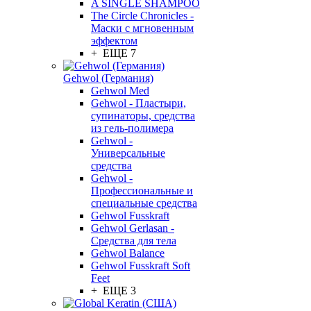
A SINGLE SHAMPOO
The Circle Chronicles -
Маски с мгновенным
эффектом
+ ЕЩЕ 7
Gehwol (Германия)
Gehwol Med
Gehwol - Пластыри,
супинаторы, средства
из гель-полимера
Gehwol -
Универсальные
средства
Gehwol -
Профессиональные и
специальные средства
Gehwol Fusskraft
Gehwol Gerlasan -
Средства для тела
Gehwol Balance
Gehwol Fusskraft Soft
Feet
+ ЕЩЕ 3