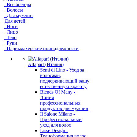
Все бренды
Волосы
Для мужчин
Для детей
Ноги
Лицо
Тело
Руки
Парикмахерские принадлежности
Alfaparf (Италия)
Semi di Lino - Уход за
волосами,
подчеркивающий вашу
естественную красоту
Blends Of Many -
Линия
профессиональных
продуктов для мужчин
Il Salone Milano -
Профессиональный
уход для волос
Lisse Design -
Трансформация волос