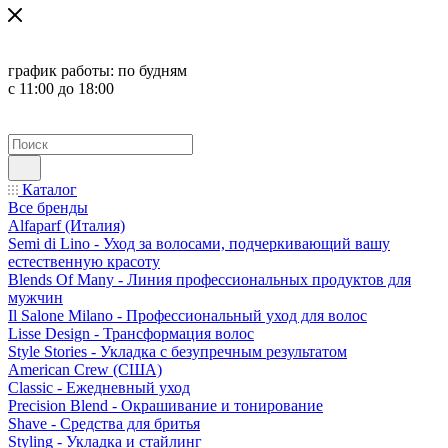
график работы:
по будням
с 11:00 до 18:00
Каталог
Все бренды
Alfaparf (Италия)
Semi di Lino - Уход за волосами, подчеркивающий вашу
естественную красоту
Blends Of Many - Линия профессиональных продуктов для
мужчин
Il Salone Milano - Профессиональный уход для волос
Lisse Design - Трансформация волос
Style Stories - Укладка с безупречным результатом
American Crew (США)
Classic - Ежедневный уход
Precision Blend - Окрашивание и тонирование
Shave - Средства для бритья
Styling - Укладка и стайлинг