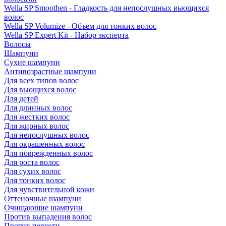
Wella SP Smoothen - Гладкость для непослушных вьющихся
волос
Wella SP Volumize - Объем для тонких волос
Wella SP Expert Kit - Набор эксперта
Волосы
Шампуни
Сухие шампуни
Антивозрастные шампуни
Для всех типов волос
Для вьющихся волос
Для детей
Для длинных волос
Для жестких волос
Для жирных волос
Для непослушных волос
Для окрашенных волос
Для поврежденных волос
Для роста волос
Для сухих волос
Для тонких волос
Для чувствительной кожи
Оттеночные шампуни
Очищающие шампуни
Против выпадения волос
Против перхоти