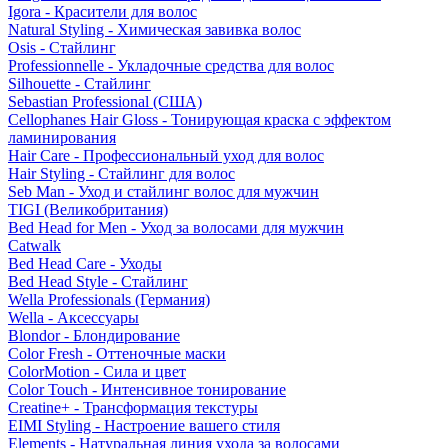
Igora - Красители для волос
Natural Styling - Химическая завивка волос
Osis - Стайлинг
Professionnelle - Укладочные средства для волос
Silhouette - Стайлинг
Sebastian Professional (США)
Cellophanes Hair Gloss - Тонирующая краска с эффектом
ламинирования
Hair Care - Профессиональный уход для волос
Hair Styling - Стайлинг для волос
Seb Man - Уход и стайлинг волос для мужчин
TIGI (Великобритания)
Bed Head for Men - Уход за волосами для мужчин
Catwalk
Bed Head Care - Уходы
Bed Head Style - Стайлинг
Wella Professionals (Германия)
Wella - Аксессуары
Blondor - Блондирование
Color Fresh - Оттеночные маски
ColorMotion - Сила и цвет
Color Touch - Интенсивное тонирование
Creatine+ - Трансформация текстуры
EIMI Styling - Настроение вашего стиля
Elements - Натуральная линия ухода за волосами