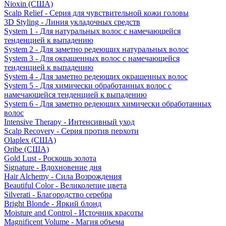
Nioxin (США)
Scalp Relief - Серия для чувствительной кожи головы
3D Styling - Линия укладочных средств
System 1 - Для натуральных волос с намечающейся
тенденцией к выпадению
System 2 - Для заметно редеющих натуральных волос
System 3 - Для окрашенных волос с намечающейся
тенденцией к выпадению
System 4 - Для заметно редеющих окрашенных волос
System 5 - Для химически обработанных волос с
намечающейся тенденцией к выпадению
System 6 - Для заметно редеющих химически обработанных
волос
Intensive Therapy - Интенсивный уход
Scalp Recovery - Серия против перхоти
Olaplex (США)
Oribe (США)
Gold Lust - Роскошь золота
Signature - Вдохновение дня
Hair Alchemy - Сила Возрождения
Beautiful Color - Великолепие цвета
Silverati - Благородство серебра
Bright Blonde - Яркий блонд
Moisture and Control - Источник красоты
Magnificent Volume - Магия объема