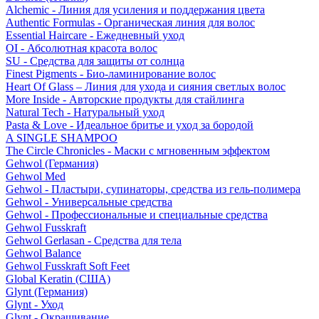
Alchemic - Линия для усиления и поддержания цвета
Authentic Formulas - Органическая линия для волос
Essential Haircare - Eжедневный уход
OI - Абсолютная красота волос
SU - Средства для защиты от солнца
Finest Pigments - Био-ламинирование волос
Heart Of Glass – Линия для ухода и сияния светлых волос
More Inside - Авторские продукты для стайлинга
Natural Tech - Натуральный уход
Pasta & Love - Идеальное бритье и уход за бородой
A SINGLE SHAMPOO
The Circle Chronicles - Маски с мгновенным эффектом
Gehwol (Германия)
Gehwol Med
Gehwol - Пластыри, супинаторы, средства из гель-полимера
Gehwol - Универсальные средства
Gehwol - Профессиональные и специальные средства
Gehwol Fusskraft
Gehwol Gerlasan - Средства для тела
Gehwol Balance
Gehwol Fusskraft Soft Feet
Global Keratin (США)
Glynt (Германия)
Glynt - Уход
Glynt - Окрашивание