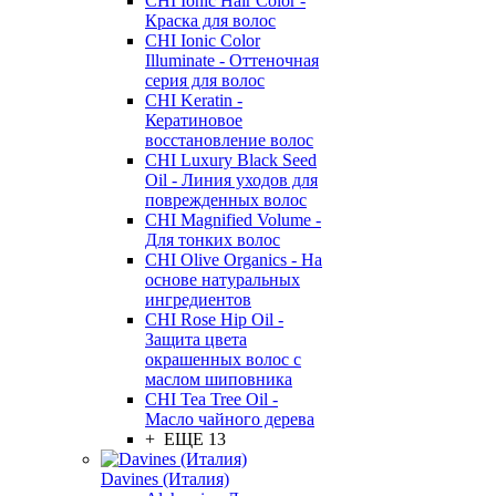
CHI Ionic Hair Color -
Краска для волос
CHI Ionic Color
Illuminate - Оттеночная
серия для волос
CHI Keratin -
Кератиновое
восстановление волос
CHI Luxury Black Seed
Oil - Линия уходов для
поврежденных волос
CHI Magnified Volume -
Для тонких волос
CHI Olive Organics - На
основе натуральных
ингредиентов
CHI Rose Hip Oil -
Защита цвета
окрашенных волос с
маслом шиповника
CHI Tea Tree Oil -
Масло чайного дерева
+ ЕЩЕ 13
Davines (Италия)