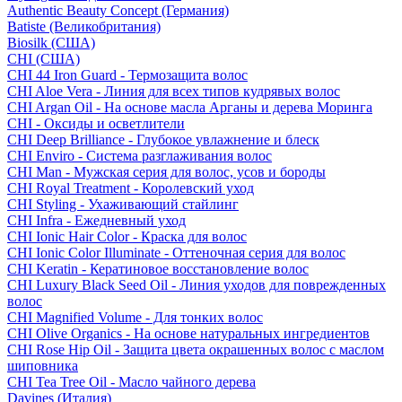
Authentic Beauty Concept (Германия)
Batiste (Великобритания)
Biosilk (США)
CHI (США)
CHI 44 Iron Guard - Термозащита волос
CHI Aloe Vera - Линия для всех типов кудрявых волос
CHI Argan Oil - На основе масла Арганы и дерева Моринга
CHI - Оксиды и осветлители
CHI Deep Brilliance - Глубокое увлажнение и блеск
CHI Enviro - Система разглаживания волос
CHI Man - Мужская серия для волос, усов и бороды
CHI Royal Treatment - Королевский уход
CHI Styling - Ухаживающий стайлинг
CHI Infra - Ежедневный уход
CHI Ionic Hair Color - Краска для волос
CHI Ionic Color Illuminate - Оттеночная серия для волос
CHI Keratin - Кератиновое восстановление волос
CHI Luxury Black Seed Oil - Линия уходов для поврежденных
волос
CHI Magnified Volume - Для тонких волос
CHI Olive Organics - На основе натуральных ингредиентов
CHI Rose Hip Oil - Защита цвета окрашенных волос с маслом
шиповника
CHI Tea Tree Oil - Масло чайного дерева
Davines (Италия)