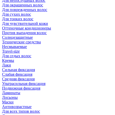
Для непослушных волос
Для окрашенных волос
Для поврежденных волос
Для сухих волос
Для тонких волос
Для чувствительной кожи
Оттеночные кондиционеры
Против выпадения волос
Солнцезащитные
Технические средства
Несмываемые
Travel-size
Для седых волос
Кремы
Лаки
Сильная фиксация
Слабая фиксация
Средняя фиксация
Ультрасильная фиксация
Подвижная фиксация
Ламинаты
Лосьоны
Маски
Антивозрастные
Для всех типов волос