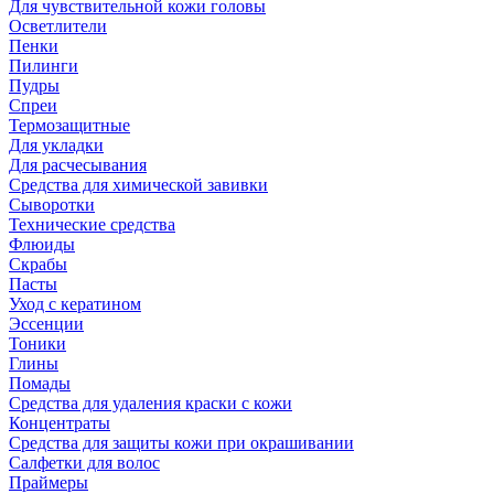
Для чувствительной кожи головы
Осветлители
Пенки
Пилинги
Пудры
Спреи
Термозащитные
Для укладки
Для расчесывания
Средства для химической завивки
Сыворотки
Технические средства
Флюиды
Скрабы
Пасты
Уход с кератином
Эссенции
Тоники
Глины
Помады
Средства для удаления краски с кожи
Концентраты
Средства для защиты кожи при окрашивании
Салфетки для волос
Праймеры