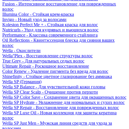
Fusion - Интенсивное восстановление для поврежденных
волос
Illumina Color - Стойкая крем-краска
Invigo - Новый уход за волосами
Koleston Perfect Me + - Стойкая краска для волос
Nutricurls - Уход для кудрявых и вьющихся волос
Performance - Классика современного стайлинга
Oil Reflections - Квинтэссенция блеска для сияния ваших
волос
Wella - Окислители
Wella°Plex - Восстановление структуры волос
True Grey - Для натуральных седых волос
Ultimate Repair - Роскошное восстановление
Color Renew - Удаление пигмента без вреда для волос
Shinefinity - Стойкое цветное глазирование без аммиака
Wella SP (Германия)
Wella SP Balance - Для чувствительной кожи головы
Wella SP Clear Scalp - Очищение против перхоти
Wella SP Color Save - Сохранение цвета для окрашенных волос
Wella SP Hydrate - Увлажнение для нормальных и сухих волос
Wella SP Repair - Восстановление для поврежденных волос
Wella SP Luxe Oil - Новая коллекция для защиты кератина
волос
Wella SP Just Men - Мужская линия средств для ухода за
волосами