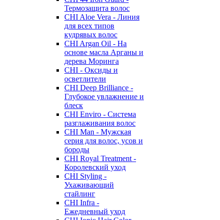
Термозащита волос
CHI Aloe Vera - Линия
для всех типов
кудрявых волос
CHI Argan Oil - На
основе масла Арганы и
дерева Моринга
CHI - Оксиды и
осветлители
CHI Deep Brilliance -
Глубокое увлажнение и
блеск
CHI Enviro - Система
разглаживания волос
CHI Man - Мужская
серия для волос, усов и
бороды
CHI Royal Treatment -
Королевский уход
CHI Styling -
Ухаживающий
стайлинг
CHI Infra -
Ежедневный уход