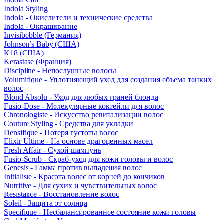
Indola Styling
Indola - Окислители и технические средства
Indola - Окрашивание
Invisibobble (Германия)
Johnson’s Baby (США)
K18 (США)
Kerastase (Франция)
Discipline - Непослушные волосы
Volumifique - Уплотняющий уход для создания объема тонких
волос
Blond Absolu - Уход для любых граней блонда
Fusio-Dose - Молекулярные коктейли для волос
Chronologiste - Искусство ревитализации волос
Couture Styling - Средства для укладки
Densifique - Потеря густоты волос
Elixir Ultime - На основе драгоценных масел
Fresh Affair - Сухой шампунь
Fusio-Scrub - Скраб-уход для кожи головы и волос
Genesis - Гамма против выпадения волос
Initialiste - Красота волос от корней до кончиков
Nutritive - Для сухих и чувствительных волос
Resistance - Восстановление волос
Soleil - Защита от солнца
Specifique - Несбалансированное состояние кожи головы