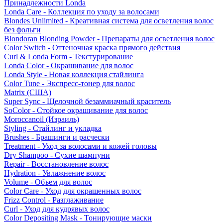
Принадлежности Londa
Londa Care - Коллекция по уходу за волосами
Blondes Unlimited - Креативная система для осветления волос
без фольги
Blondoran Blonding Powder - Препараты для осветления волос
Color Switch - Оттеночная краска прямого действия
Curl & Londa Form - Текстурирование
Londa Color - Окрашивание для волос
Londa Style - Новая коллекция стайлинга
Color Tune - Экспресс-тонер для волос
Matrix (США)
Super Sync - Щелочной безаммиачный краситель
SoColor - Стойкое окрашивание для волос
Moroccanoil (Израиль)
Styling - Стайлинг и укладка
Brushes - Брашинги и расчески
Treatment - Уход за волосами и кожей головы
Dry Shampoo - Сухие шампуни
Repair - Восстановление волос
Hydration - Увлажнение волос
Volume - Объем для волос
Color Care - Уход для окрашенных волос
Frizz Control - Разглаживание
Curl - Уход для кудрявых волос
Color Depositing Mask - Тонирующие маски