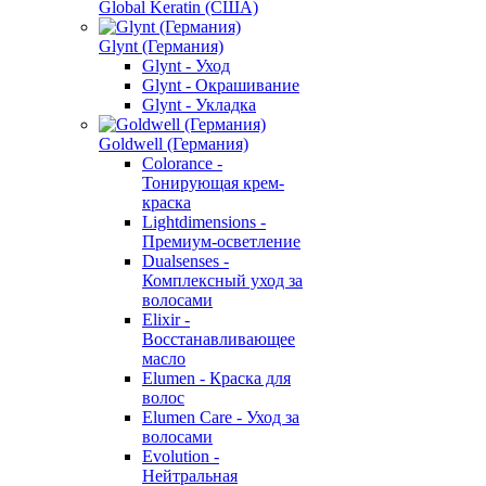
Global Keratin (США)
Glynt (Германия)
Glynt - Уход
Glynt - Окрашивание
Glynt - Укладка
Goldwell (Германия)
Colorance -
Тонирующая крем-
краска
Lightdimensions -
Премиум-осветление
Dualsenses -
Комплексный уход за
волосами
Elixir -
Восстанавливающее
масло
Elumen - Краска для
волос
Elumen Care - Уход за
волосами
Evolution -
Нейтральная