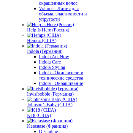
окрашенных волос
Volume - Линия для
объема, эластичности и
упругости
Help Is Here (Россия)
Hempz (США)
Indola (Германия)
Indola Act Now
Indola Care
Indola Styling
Indola - Окислители и
технические средства
Indola - Окрашивание
Invisibobble (Германия)
Johnson’s Baby (США)
K18 (США)
Kerastase (Франция)
Discipline -