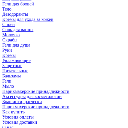
Гели для бровей
Тело
Дезодоранты
Кремы для ухода за кожей
Спреи
Соль для ванны
Молочко
Скрабы
Гели для душа
Руки
Кремы
Увлажняющие
Защитные
Питательные
Бальзамы
Гели
Мыло
Парикмахерские принадлежности
Аксессуары для косметологии
Брашинги, расчески
Парикмахерские принадлежности
Как купить
Условия оплаты
Условия доставки
О нас