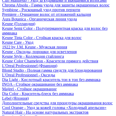
Curl Manifesto - Уход за кудрявыми и вьющимися волосами
Chroma Absolu - Гамма ухода для защиты окрашенных волос
Symbiose - Роскошный уход против перхоти
Premiere - Очищение волос от отложений кальция
Aura Botanica - Органическая линия ухода
Keune (Голландия)
Keune Semi Color - Полуперманентная краска для волос без
аммиака
Keune Tinta Color - Стойкая краска для волос
Keune Care - Уход
1922 by J.M. Keune - Мужская линия
Keune - Оксиды, порошки для осветления
Keune Style - Коллекция стайлинга
Keune Color Chameleon - Красители прямого действия
L'Oreal Professionnel (Франция)
Blond Studio - Полная гамма средств для блондирования
L'Oreal Professionnel - Оксиды
Dia Light - Кислотный краситель тон в тон без аммиака
INOA - Стойкое окрашивание без аммиака
Majirel - Стойкое окрашивание
Dia Color - Краситель-блеск без аммиака
Lebel (Япония)
Дополнительные средства для процедуры окрашивания волос
Cool Orange - Уход за кожей головы «Холодный апельсин»
Natural Hair - На основе натуральных экстрактов