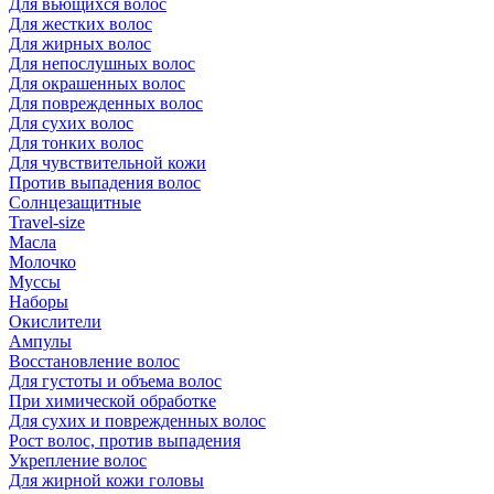
Для вьющихся волос
Для жестких волос
Для жирных волос
Для непослушных волос
Для окрашенных волос
Для поврежденных волос
Для сухих волос
Для тонких волос
Для чувствительной кожи
Против выпадения волос
Солнцезащитные
Travel-size
Масла
Молочко
Муссы
Наборы
Окислители
Ампулы
Восстановление волос
Для густоты и объема волос
При химической обработке
Для сухих и поврежденных волос
Рост волос, против выпадения
Укрепление волос
Для жирной кожи головы