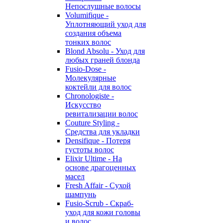
Непослушные волосы
Volumifique -
Уплотняющий уход для
создания объема
тонких волос
Blond Absolu - Уход для
любых граней блонда
Fusio-Dose -
Молекулярные
коктейли для волос
Chronologiste -
Искусство
ревитализации волос
Couture Styling -
Средства для укладки
Densifique - Потеря
густоты волос
Elixir Ultime - На
основе драгоценных
масел
Fresh Affair - Сухой
шампунь
Fusio-Scrub - Скраб-
уход для кожи головы
и волос