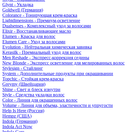
Glynt - Укладка
Goldwell (Германия)
Colorance - Тонирующая крем-краска
Lightdimensions - Премиум-осветление
Dualsenses - Комплексный уход за волосами
Elixir - Восстанавливающее масло
Elumen - Краска для волос
Elumen Care - Уход за волосами
Evolution - Нейтральная химическая завивка
Kerasilk - Премиальный уход для волос
Men Reshade - Экспресс-коррекция седины
New Blonde - Экспресс осветление для мелированных волос
Stylesign - Стайлинг
System - Дополнительные продукты при окрашивании
Topchic - Стойкая крем-краска
Greymy (Швейцария)
Shine - Свет и блеск изнутри
Style - Средства укладки волос
Color - Линия для окрашенных волос
Volume - Линия для объема, эластичности и упругости
Help Is Here (Россия)
Hempz (США)
Indola (Германия)
Indola Act Now
Indola Care