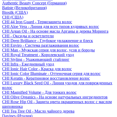
Authentic Beauty Concept (Германия)
Batiste (Великобритания)
Biosilk (США)
CHI (США)
CHI 44 Iron Guard - Термозащита волос
CHI Aloe Vera - Линия для всех типов кудрявых волос
CHI Argan Oil - На основе масла Арганы и дерева Моринга
CHI - Оксиды и осветлители
CHI Deep Brilliance - Глубокое увлажнение и блеск
CHI Enviro - Система разглаживания волос
CHI Man - Мужская серия для волос, усов и бороды
CHI Royal Treatment - Королевский уход
CHI Styling - Ухаживающий стайлинг
CHI Infra - Ежедневный уход
CHI Ionic Hair Color - Краска для волос
CHI Ionic Color Illuminate - Оттеночная серия для волос
CHI Keratin - Кератиновое восстановление волос
CHI Luxury Black Seed Oil - Линия уходов для поврежденных
волос
CHI Magnified Volume - Для тонких волос
CHI Olive Organics - На основе натуральных ингредиентов
CHI Rose Hip Oil - Защита цвета окрашенных волос с маслом
шиповника
CHI Tea Tree Oil - Масло чайного дерева
Davines (Италия)