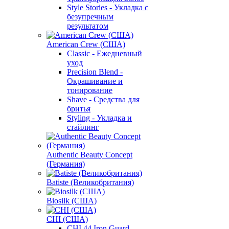
Style Stories - Укладка с
безупречным
результатом
American Crew (США)
Classic - Ежедневный
уход
Precision Blend -
Окрашивание и
тонирование
Shave - Средства для
бритья
Styling - Укладка и
стайлинг
Authentic Beauty Concept
(Германия)
Batiste (Великобритания)
Biosilk (США)
CHI (США)
CHI 44 Iron Guard -