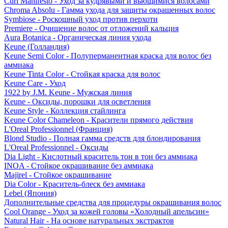
Curl Manifesto - Уход за кудрявыми и вьющимися волосами
Chroma Absolu - Гамма ухода для защиты окрашенных волос
Symbiose - Роскошный уход против перхоти
Premiere - Очищение волос от отложений кальция
Aura Botanica - Органическая линия ухода
Keune (Голландия)
Keune Semi Color - Полуперманентная краска для волос без
аммиака
Keune Tinta Color - Стойкая краска для волос
Keune Care - Уход
1922 by J.M. Keune - Мужская линия
Keune - Оксиды, порошки для осветления
Keune Style - Коллекция стайлинга
Keune Color Chameleon - Красители прямого действия
L'Oreal Professionnel (Франция)
Blond Studio - Полная гамма средств для блондирования
L'Oreal Professionnel - Оксиды
Dia Light - Кислотный краситель тон в тон без аммиака
INOA - Стойкое окрашивание без аммиака
Majirel - Стойкое окрашивание
Dia Color - Краситель-блеск без аммиака
Lebel (Япония)
Дополнительные средства для процедуры окрашивания волос
Cool Orange - Уход за кожей головы «Холодный апельсин»
Natural Hair - На основе натуральных экстрактов