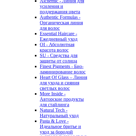
Alchemic - Линия для
усиления и
поддержания цвета
Authentic Formulas -
Органическая линия
для волос
Essential Haircare -
Eжедневный уход
OI - Абсолютная
красота волос
SU - Средства для
защиты от солнца
Finest Pigments - Био-
ламинирование волос
Heart Of Glass – Линия
для ухода и сияния
светлых волос
More Inside -
Авторские продукты
для стайлинга
Natural Tech -
Натуральный уход
Pasta & Love -
Идеальное бритье и
уход за бородой