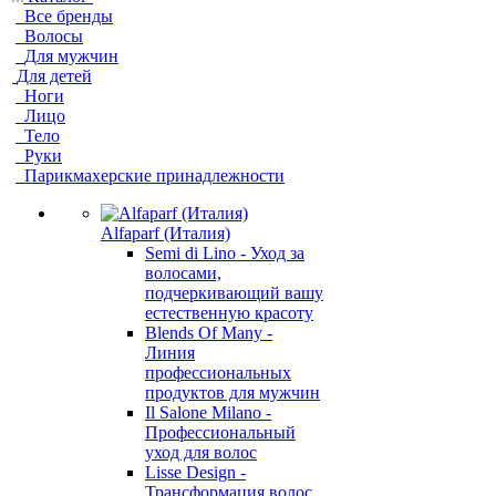
Все бренды
Волосы
Для мужчин
Для детей
Ноги
Лицо
Тело
Руки
Парикмахерские принадлежности
Alfaparf (Италия)
Semi di Lino - Уход за
волосами,
подчеркивающий вашу
естественную красоту
Blends Of Many -
Линия
профессиональных
продуктов для мужчин
Il Salone Milano -
Профессиональный
уход для волос
Lisse Design -
Трансформация волос