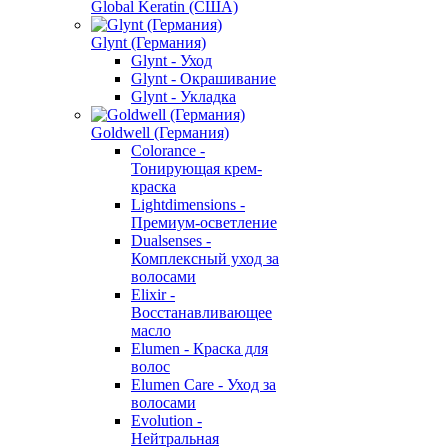
Global Keratin (США)
Glynt (Германия)
Glynt - Уход
Glynt - Окрашивание
Glynt - Укладка
Goldwell (Германия)
Colorance -
Тонирующая крем-
краска
Lightdimensions -
Премиум-осветление
Dualsenses -
Комплексный уход за
волосами
Elixir -
Восстанавливающее
масло
Elumen - Краска для
волос
Elumen Care - Уход за
волосами
Evolution -
Нейтральная