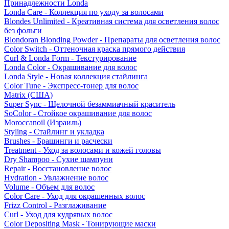
Принадлежности Londa
Londa Care - Коллекция по уходу за волосами
Blondes Unlimited - Креативная система для осветления волос
без фольги
Blondoran Blonding Powder - Препараты для осветления волос
Color Switch - Оттеночная краска прямого действия
Curl & Londa Form - Текстурирование
Londa Color - Окрашивание для волос
Londa Style - Новая коллекция стайлинга
Color Tune - Экспресс-тонер для волос
Matrix (США)
Super Sync - Щелочной безаммиачный краситель
SoColor - Стойкое окрашивание для волос
Moroccanoil (Израиль)
Styling - Стайлинг и укладка
Brushes - Брашинги и расчески
Treatment - Уход за волосами и кожей головы
Dry Shampoo - Сухие шампуни
Repair - Восстановление волос
Hydration - Увлажнение волос
Volume - Объем для волос
Color Care - Уход для окрашенных волос
Frizz Control - Разглаживание
Curl - Уход для кудрявых волос
Color Depositing Mask - Тонирующие маски