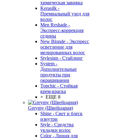
химическая завивка
Kerasilk -
Премиальный уход для
волос
Men Reshade -
Экспресс-коррекция
седины
New Blonde - Экспресс
осветление для
мелированных волос
Stylesign - Стайлинг
System -
Дополнительные
продукты при
окрашивании
Topchic - Стойкая
крем-краска
+ ЕЩЕ 8
Greymy (Швейцария)
Shine - Свет и блеск
изнутри
Style - Средства
укладки волос
Color - Линия для