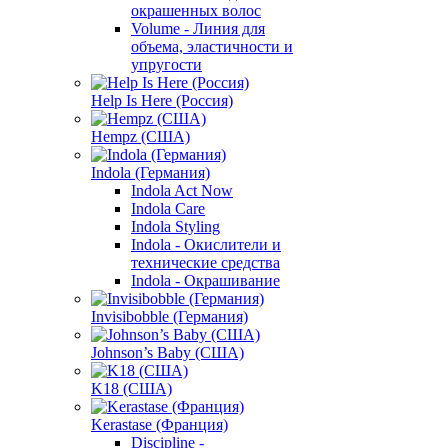
окрашенных волос
Volume - Линия для
объема, эластичности и
упругости
Help Is Here (Россия)
Hempz (США)
Indola (Германия)
Indola Act Now
Indola Care
Indola Styling
Indola - Окислители и
технические средства
Indola - Окрашивание
Invisibobble (Германия)
Johnson’s Baby (США)
K18 (США)
Kerastase (Франция)
Discipline -