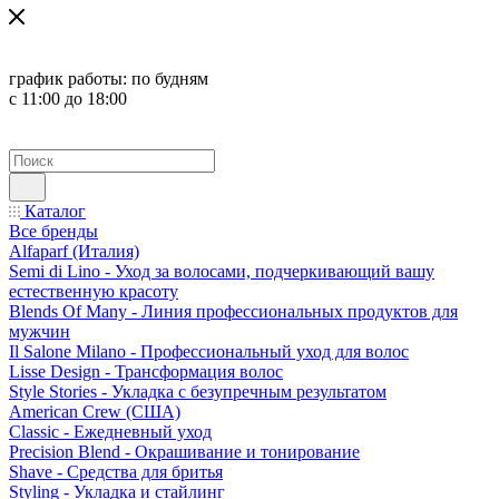
график работы:
по будням
с 11:00 до 18:00
Каталог
Все бренды
Alfaparf (Италия)
Semi di Lino - Уход за волосами, подчеркивающий вашу
естественную красоту
Blends Of Many - Линия профессиональных продуктов для
мужчин
Il Salone Milano - Профессиональный уход для волос
Lisse Design - Трансформация волос
Style Stories - Укладка с безупречным результатом
American Crew (США)
Classic - Ежедневный уход
Precision Blend - Окрашивание и тонирование
Shave - Средства для бритья
Styling - Укладка и стайлинг