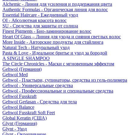
Alchemic - Линия для усиления и поддержания цвета
Authentic Formulas - Органическая линия для волос
Essential Haircare - Eжедневный уход
OI - Абсолютная красота волос
SU - Средства для защиты от солнца
Finest Pigments - Био-ламинирование волос
Heart Of Glass – Линия для ухода и сияния светлых волос
More Inside - Авторские продукты для стайлинга
Natural Tech - Натуральный уход
Pasta & Love - Идеальное бритье и уход за бородой
A SINGLE SHAMPOO
The Circle Chronicles - Маски с мгновенным эффектом
Gehwol (Германия)
Gehwol Med
Gehwol - Пластыри, супинаторы, средства из гель-полимера
Gehwol - Универсальные средства
Gehwol - Профессиональные и специальные средства
Gehwol Fusskraft
Gehwol Gerlasan - Средства для тела
Gehwol Balance
Gehwol Fusskraft Soft Feet
Global Keratin (США)
Glynt (Германия)
Glynt - Уход
Glynt - Окрашивание