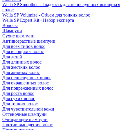
Wella SP Smoothen - Гладкость для непослушных вьющихся
волос
Wella SP Volumize - Объем для тонких волос
Wella SP Expert Kit - Набор эксперта
Волосы
Шампуни
Сухие шампуни
Антивозрастные шампуни
Для всех типов волос
Для вьющихся волос
Для детей
Для длинных волос
Для жестких волос
Для жирных волос
Для непослушных волос
Для окрашенных волос
Для поврежденных волос
Для роста волос
Для сухих волос
Для тонких волос
Для чувствительной кожи
Оттеночные шампуни
Очищающие шампуни
Против выпадения волос
Против перхоти