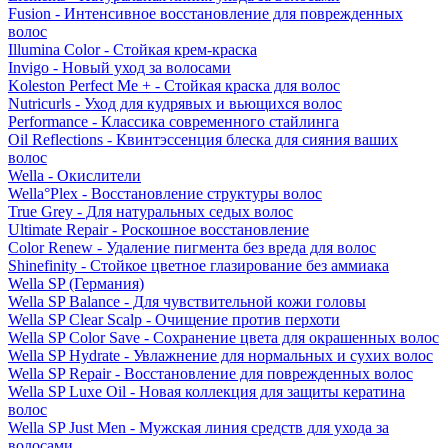
Fusion - Интенсивное восстановление для поврежденных
волос
Illumina Color - Стойкая крем-краска
Invigo - Новый уход за волосами
Koleston Perfect Me + - Стойкая краска для волос
Nutricurls - Уход для кудрявых и вьющихся волос
Performance - Классика современного стайлинга
Oil Reflections - Квинтэссенция блеска для сияния ваших
волос
Wella - Окислители
Wella°Plex - Восстановление структуры волос
True Grey - Для натуральных седых волос
Ultimate Repair - Роскошное восстановление
Color Renew - Удаление пигмента без вреда для волос
Shinefinity - Стойкое цветное глазирование без аммиака
Wella SP (Германия)
Wella SP Balance - Для чувствительной кожи головы
Wella SP Clear Scalp - Очищение против перхоти
Wella SP Color Save - Сохранение цвета для окрашенных волос
Wella SP Hydrate - Увлажнение для нормальных и сухих волос
Wella SP Repair - Восстановление для поврежденных волос
Wella SP Luxe Oil - Новая коллекция для защиты кератина
волос
Wella SP Just Men - Мужская линия средств для ухода за
волосами