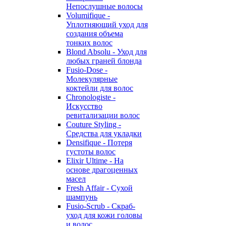
Непослушные волосы
Volumifique -
Уплотняющий уход для
создания объема
тонких волос
Blond Absolu - Уход для
любых граней блонда
Fusio-Dose -
Молекулярные
коктейли для волос
Chronologiste -
Искусство
ревитализации волос
Couture Styling -
Средства для укладки
Densifique - Потеря
густоты волос
Elixir Ultime - На
основе драгоценных
масел
Fresh Affair - Сухой
шампунь
Fusio-Scrub - Скраб-
уход для кожи головы
и волос