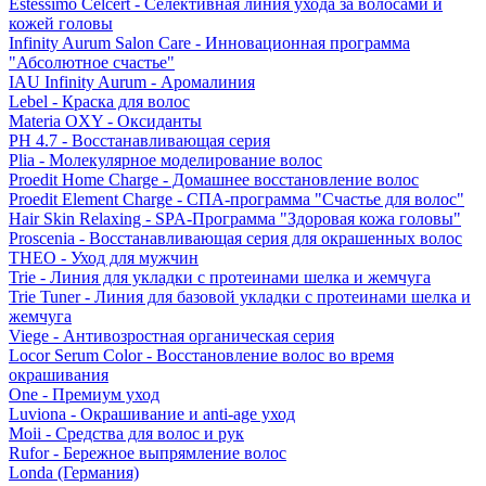
Estessimo Celcert - Селективная линия ухода за волосами и
кожей головы
Infinity Aurum Salon Care - Инновационная программа
"Абсолютное счастье"
IAU Infinity Aurum - Аромалиния
Lebel - Краска для волос
Materia OXY - Оксиданты
PH 4.7 - Восстанавливающая серия
Plia - Молекулярное моделирование волос
Proedit Home Charge - Домашнее восстановление волос
Proedit Element Charge - СПА-программа "Счастье для волос"
Hair Skin Relaxing - SPA-Программа "Здоровая кожа головы"
Proscenia - Восстанавливающая серия для окрашенных волос
THEO - Уход для мужчин
Trie - Линия для укладки с протеинами шелка и жемчуга
Trie Tuner - Линия для базовой укладки с протеинами шелка и
жемчуга
Viege - Антивозростная органическая серия
Locor Serum Color - Восстановление волос во время
окрашивания
One - Премиум уход
Luviona - Окрашивание и anti-age уход
Moii - Средства для волос и рук
Rufor - Бережное выпрямление волос
Londa (Германия)