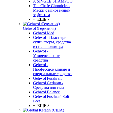
A SINGLE SHAMPOO
The Circle Chronicles -
Маски с мгновенным
эффектом
+ ЕЩЕ 7
Gehwol (Германия)
Gehwol Med
Gehwol - Пластыри,
супинаторы, средства
из гель-полимера
Gehwol -
Универсальные
средства
Gehwol -
Профессиональные и
специальные средства
Gehwol Fusskraft
Gehwol Gerlasan -
Средства для тела
Gehwol Balance
Gehwol Fusskraft Soft
Feet
+ ЕЩЕ 3