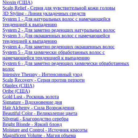
Nioxin (США)
Scalp Relief - Серия для чувствительной кожи головы
3D Styling - Линия укладочных средств
System 1 - Для натуральных волос с намечающейся
тенденцией к выпадению
System 2 - Для заметно редеющих натуральных волос
System 3 - Для окрашенных волос с намечающейся
тенденцией к выпадению
System 4 - Для заметно редеющих окрашенных волос
System 5 - Для химически обработанных волос с
намечающейся тенденцией к выпадению
System 6 - Для заметно редеющих химически обработанных
волос
Intensive Therapy - Интенсивный уход
Scalp Recovery - Серия против перхоти
Olaplex (США)
Oribe (США)
Gold Lust - Роскошь золота
Signature - Вдохновение дня
Hair Alchemy - Сила Возрождения
Beautiful Color - Великолепие цвета
Silverati - Благородство серебра
Bright Blonde - Яркий блонд
Moisture and Control - Источник красоты
Magnificent Volume - Магия объема