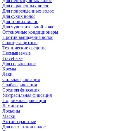
Для непослушных волос
Для окрашенных волос
Для поврежденных волос
Для сухих волос
Для тонких волос
Для чувствительной кожи
Оттеночные кондиционеры
Против выпадения волос
Солнцезащитные
Технические средства
Несмываемые
Travel-size
Для седых волос
Кремы
Лаки
Сильная фиксация
Слабая фиксация
Средняя фиксация
Ультрасильная фиксация
Подвижная фиксация
Ламинаты
Лосьоны
Маски
Антивозрастные
Для всех типов волос