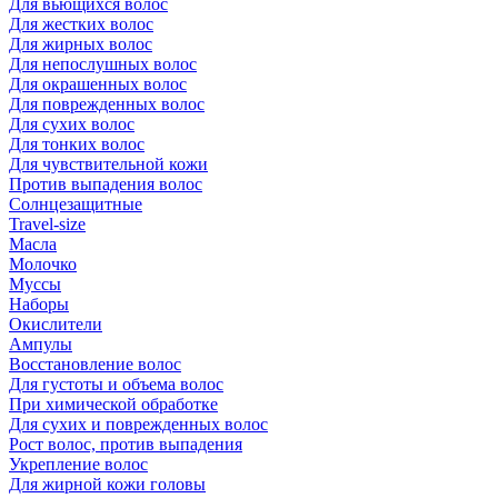
Для вьющихся волос
Для жестких волос
Для жирных волос
Для непослушных волос
Для окрашенных волос
Для поврежденных волос
Для сухих волос
Для тонких волос
Для чувствительной кожи
Против выпадения волос
Солнцезащитные
Travel-size
Масла
Молочко
Муссы
Наборы
Окислители
Ампулы
Восстановление волос
Для густоты и объема волос
При химической обработке
Для сухих и поврежденных волос
Рост волос, против выпадения
Укрепление волос
Для жирной кожи головы