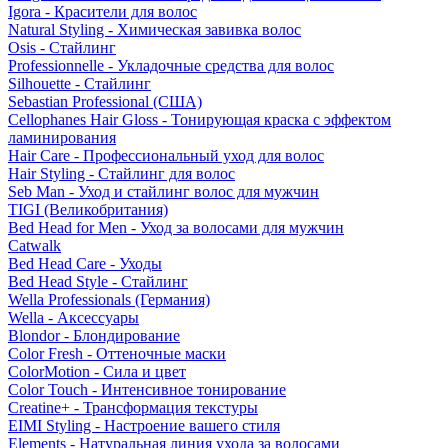
Igora - Красители для волос
Natural Styling - Химическая завивка волос
Osis - Стайлинг
Professionnelle - Укладочные средства для волос
Silhouette - Стайлинг
Sebastian Professional (США)
Cellophanes Hair Gloss - Тонирующая краска с эффектом
ламинирования
Hair Care - Профессиональный уход для волос
Hair Styling - Стайлинг для волос
Seb Man - Уход и стайлинг волос для мужчин
TIGI (Великобритания)
Bed Head for Men - Уход за волосами для мужчин
Catwalk
Bed Head Care - Уходы
Bed Head Style - Стайлинг
Wella Professionals (Германия)
Wella - Аксессуары
Blondor - Блондирование
Color Fresh - Оттеночные маски
ColorMotion - Сила и цвет
Color Touch - Интенсивное тонирование
Creatine+ - Трансформация текстуры
EIMI Styling - Настроение вашего стиля
Elements - Натуральная линия ухода за волосами