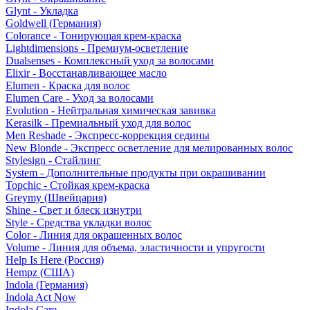
Glynt - Укладка
Goldwell (Германия)
Colorance - Тонирующая крем-краска
Lightdimensions - Премиум-осветление
Dualsenses - Комплексный уход за волосами
Elixir - Восстанавливающее масло
Elumen - Краска для волос
Elumen Care - Уход за волосами
Evolution - Нейтральная химическая завивка
Kerasilk - Премиальный уход для волос
Men Reshade - Экспресс-коррекция седины
New Blonde - Экспресс осветление для мелированных волос
Stylesign - Стайлинг
System - Дополнительные продукты при окрашивании
Topchic - Стойкая крем-краска
Greymy (Швейцария)
Shine - Свет и блеск изнутри
Style - Средства укладки волос
Color - Линия для окрашенных волос
Volume - Линия для объема, эластичности и упругости
Help Is Here (Россия)
Hempz (США)
Indola (Германия)
Indola Act Now
Indola Care