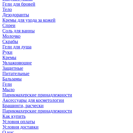
Гели для бровей
Тело
Дезодоранты
Кремы для ухода за кожей
Спреи
Соль для ванны
Молочко
Скрабы
Гели для душа
Руки
Кремы
Увлажняющие
Защитные
Питательные
Бальзамы
Гели
Мыло
Парикмахерские принадлежности
Аксессуары для косметологии
Брашинги, расчески
Парикмахерские принадлежности
Как купить
Условия оплаты
Условия доставки
О нас