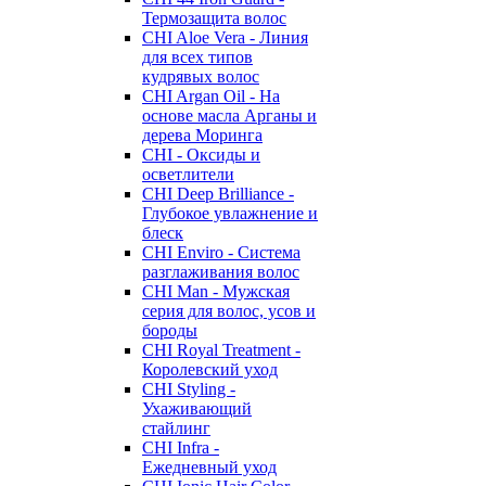
Термозащита волос
CHI Aloe Vera - Линия
для всех типов
кудрявых волос
CHI Argan Oil - На
основе масла Арганы и
дерева Моринга
CHI - Оксиды и
осветлители
CHI Deep Brilliance -
Глубокое увлажнение и
блеск
CHI Enviro - Система
разглаживания волос
CHI Man - Мужская
серия для волос, усов и
бороды
CHI Royal Treatment -
Королевский уход
CHI Styling -
Ухаживающий
стайлинг
CHI Infra -
Ежедневный уход