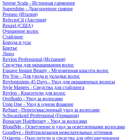
Serene Scalp - Истинная гармония
Supershine - Драгоценное сияние
Proraso (Италия)
RefectoCil (Австрия)
Reuzel (США)
Очищение волос
Стайлинг
Борода и усы
Бритье
Лицо
Revlon Professional (Испания)
Средства для окрашивания волос
Equave Instant Beauty - Мгновенная красота волос
Pro You - Для ухода и укладки волос
Revlonissimo 45 Days - Уход для окрашенных волосы
Style Masters - Средства для стайлинга
Revlon - Красители для волос
Orofluido - Уход за волосами
Uniq One - Уход в одном флаконе
ReStart - Переосмысленный уход за волосами
Schwarzkopf Professional (Германия)
Bonacure Hairtherapy - Уход за волосами
BlondMe - Осветление и уход за осветленными волосами
Goodbye - Нейтрализация нежелательных оттенков
Oxigenta - Окислители и средства для обесцвечивания