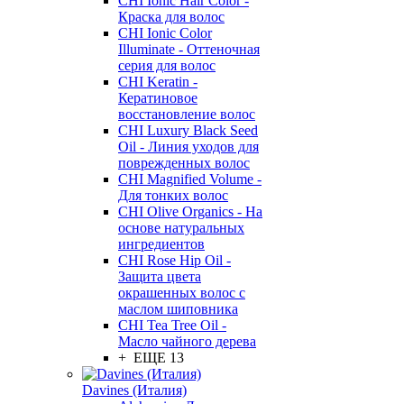
CHI Ionic Hair Color -
Краска для волос
CHI Ionic Color
Illuminate - Оттеночная
серия для волос
CHI Keratin -
Кератиновое
восстановление волос
CHI Luxury Black Seed
Oil - Линия уходов для
поврежденных волос
CHI Magnified Volume -
Для тонких волос
CHI Olive Organics - На
основе натуральных
ингредиентов
CHI Rose Hip Oil -
Защита цвета
окрашенных волос с
маслом шиповника
CHI Tea Tree Oil -
Масло чайного дерева
+ ЕЩЕ 13
Davines (Италия)