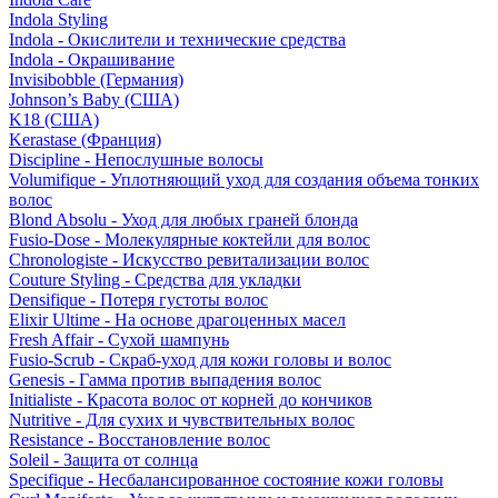
Indola Styling
Indola - Окислители и технические средства
Indola - Окрашивание
Invisibobble (Германия)
Johnson’s Baby (США)
K18 (США)
Kerastase (Франция)
Discipline - Непослушные волосы
Volumifique - Уплотняющий уход для создания объема тонких
волос
Blond Absolu - Уход для любых граней блонда
Fusio-Dose - Молекулярные коктейли для волос
Chronologiste - Искусство ревитализации волос
Couture Styling - Средства для укладки
Densifique - Потеря густоты волос
Elixir Ultime - На основе драгоценных масел
Fresh Affair - Сухой шампунь
Fusio-Scrub - Скраб-уход для кожи головы и волос
Genesis - Гамма против выпадения волос
Initialiste - Красота волос от корней до кончиков
Nutritive - Для сухих и чувствительных волос
Resistance - Восстановление волос
Soleil - Защита от солнца
Specifique - Несбалансированное состояние кожи головы