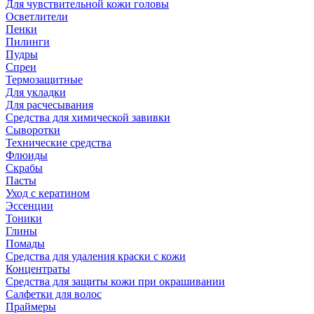
Для чувствительной кожи головы
Осветлители
Пенки
Пилинги
Пудры
Спреи
Термозащитные
Для укладки
Для расчесывания
Средства для химической завивки
Сыворотки
Технические средства
Флюиды
Скрабы
Пасты
Уход с кератином
Эссенции
Тоники
Глины
Помады
Средства для удаления краски с кожи
Концентраты
Средства для защиты кожи при окрашивании
Салфетки для волос
Праймеры