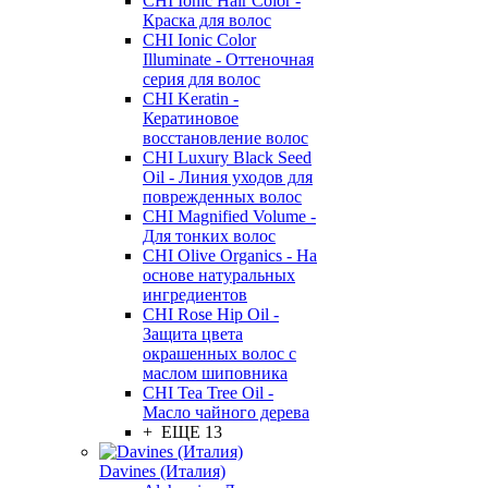
CHI Ionic Hair Color -
Краска для волос
CHI Ionic Color
Illuminate - Оттеночная
серия для волос
CHI Keratin -
Кератиновое
восстановление волос
CHI Luxury Black Seed
Oil - Линия уходов для
поврежденных волос
CHI Magnified Volume -
Для тонких волос
CHI Olive Organics - На
основе натуральных
ингредиентов
CHI Rose Hip Oil -
Защита цвета
окрашенных волос с
маслом шиповника
CHI Tea Tree Oil -
Масло чайного дерева
+ ЕЩЕ 13
Davines (Италия)