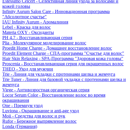
Estessimo Celcert - Селективная линия ухода за волосами и
кожей головы
Infinity Aurum Salon Care - Инновационная программа
"Абсолютное счастье"
IAU Infinity Aurum - Аромалиния
Lebel - Краска для волос
Materia OXY - Оксиданты
PH 4.7 - Восстанавливающая серия
Plia - Молекулярное моделирование волос
Proedit Home Charge - Домашнее восстановление волос
Proedit Element Charge - СПА-программа "Счастье для волос"
Hair Skin Relaxing - SPA-Программа "Здоровая кожа головы"
Proscenia - Восстанавливающая серия для окрашенных волос
THEO - Уход для мужчин
Trie - Линия для укладки с протеинами шелка и жемчуга
Trie Tuner - Линия для базовой укладки с протеинами шелка и
жемчуга
Viege - Антивозростная органическая серия
Locor Serum Color - Восстановление волос во время
окрашивания
One - Премиум уход
Luviona - Окрашивание и anti-age уход
Moii - Средства для волос и рук
Rufor - Бережное выпрямление волос
Londa (Германия)