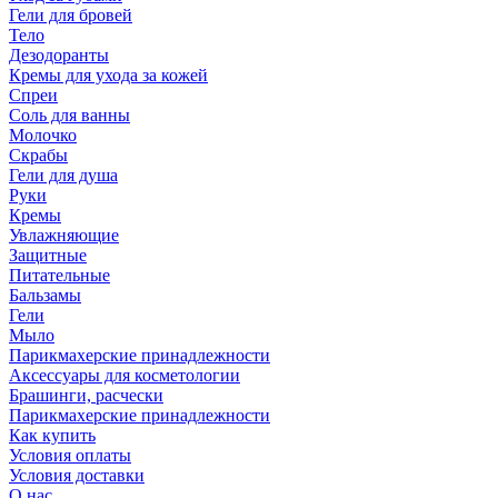
Гели для бровей
Тело
Дезодоранты
Кремы для ухода за кожей
Спреи
Соль для ванны
Молочко
Скрабы
Гели для душа
Руки
Кремы
Увлажняющие
Защитные
Питательные
Бальзамы
Гели
Мыло
Парикмахерские принадлежности
Аксессуары для косметологии
Брашинги, расчески
Парикмахерские принадлежности
Как купить
Условия оплаты
Условия доставки
О нас