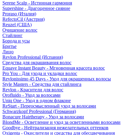
Serene Scalp - Истинная гармония
Supershine - Драгоценное сияние
Proraso (Италия)
RefectoCil (Австрия)
Reuzel (США)
Очищение волос
Стайлинг
Борода и усы
Бритье
Лицо
Revlon Professional (Испания)
Средства для окрашивания волос
Equave Instant Beauty - Мгновенная красота волос
Pro You - Для ухода и укладки волос
Revlonissimo 45 Days - Уход для окрашенных волосы
Style Masters - Средства для стайлинга
Revlon - Красители для волос
Orofluido - Уход за волосами
Uniq One - Уход в одном флаконе
ReStart - Переосмысленный уход за волосами
Schwarzkopf Professional (Германия)
Bonacure Hairtherapy - Уход за волосами
BlondMe - Осветление и уход за осветленными волосами
Goodbye - Нейтрализация нежелательных оттенков
Oxigenta - Окислители и средства для обесцвечивания