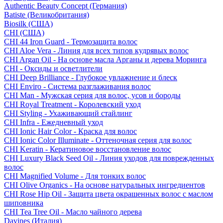
Authentic Beauty Concept (Германия)
Batiste (Великобритания)
Biosilk (США)
CHI (США)
CHI 44 Iron Guard - Термозащита волос
CHI Aloe Vera - Линия для всех типов кудрявых волос
CHI Argan Oil - На основе масла Арганы и дерева Моринга
CHI - Оксиды и осветлители
CHI Deep Brilliance - Глубокое увлажнение и блеск
CHI Enviro - Система разглаживания волос
CHI Man - Мужская серия для волос, усов и бороды
CHI Royal Treatment - Королевский уход
CHI Styling - Ухаживающий стайлинг
CHI Infra - Ежедневный уход
CHI Ionic Hair Color - Краска для волос
CHI Ionic Color Illuminate - Оттеночная серия для волос
CHI Keratin - Кератиновое восстановление волос
CHI Luxury Black Seed Oil - Линия уходов для поврежденных
волос
CHI Magnified Volume - Для тонких волос
CHI Olive Organics - На основе натуральных ингредиентов
CHI Rose Hip Oil - Защита цвета окрашенных волос с маслом
шиповника
CHI Tea Tree Oil - Масло чайного дерева
Davines (Италия)