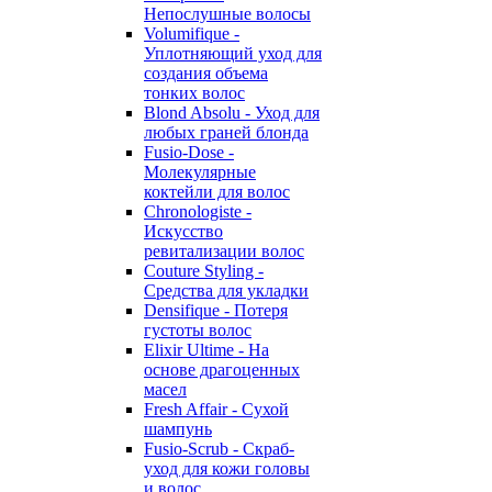
Непослушные волосы
Volumifique -
Уплотняющий уход для
создания объема
тонких волос
Blond Absolu - Уход для
любых граней блонда
Fusio-Dose -
Молекулярные
коктейли для волос
Chronologiste -
Искусство
ревитализации волос
Couture Styling -
Средства для укладки
Densifique - Потеря
густоты волос
Elixir Ultime - На
основе драгоценных
масел
Fresh Affair - Сухой
шампунь
Fusio-Scrub - Скраб-
уход для кожи головы
и волос