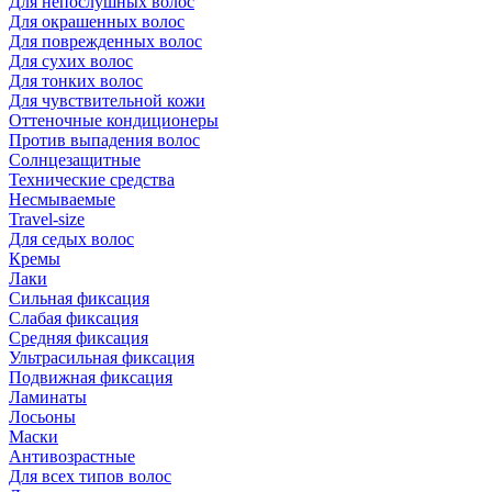
Для непослушных волос
Для окрашенных волос
Для поврежденных волос
Для сухих волос
Для тонких волос
Для чувствительной кожи
Оттеночные кондиционеры
Против выпадения волос
Солнцезащитные
Технические средства
Несмываемые
Travel-size
Для седых волос
Кремы
Лаки
Сильная фиксация
Слабая фиксация
Средняя фиксация
Ультрасильная фиксация
Подвижная фиксация
Ламинаты
Лосьоны
Маски
Антивозрастные
Для всех типов волос