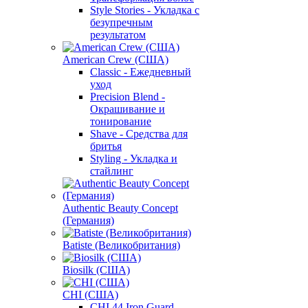
Style Stories - Укладка с
безупречным
результатом
American Crew (США)
Classic - Ежедневный
уход
Precision Blend -
Окрашивание и
тонирование
Shave - Средства для
бритья
Styling - Укладка и
стайлинг
Authentic Beauty Concept
(Германия)
Batiste (Великобритания)
Biosilk (США)
CHI (США)
CHI 44 Iron Guard -