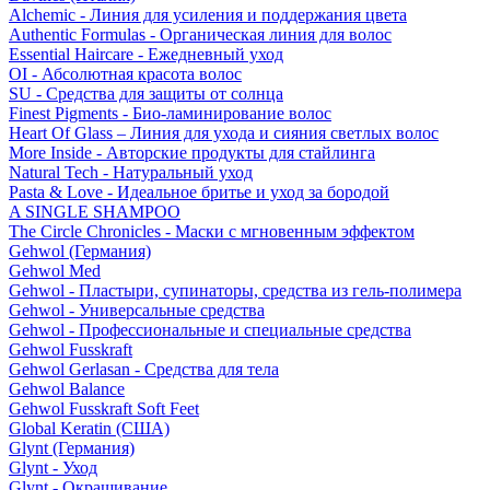
Alchemic - Линия для усиления и поддержания цвета
Authentic Formulas - Органическая линия для волос
Essential Haircare - Eжедневный уход
OI - Абсолютная красота волос
SU - Средства для защиты от солнца
Finest Pigments - Био-ламинирование волос
Heart Of Glass – Линия для ухода и сияния светлых волос
More Inside - Авторские продукты для стайлинга
Natural Tech - Натуральный уход
Pasta & Love - Идеальное бритье и уход за бородой
A SINGLE SHAMPOO
The Circle Chronicles - Маски с мгновенным эффектом
Gehwol (Германия)
Gehwol Med
Gehwol - Пластыри, супинаторы, средства из гель-полимера
Gehwol - Универсальные средства
Gehwol - Профессиональные и специальные средства
Gehwol Fusskraft
Gehwol Gerlasan - Средства для тела
Gehwol Balance
Gehwol Fusskraft Soft Feet
Global Keratin (США)
Glynt (Германия)
Glynt - Уход
Glynt - Окрашивание