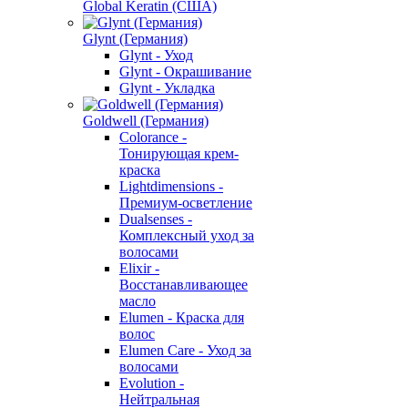
Global Keratin (США)
Glynt (Германия)
Glynt - Уход
Glynt - Окрашивание
Glynt - Укладка
Goldwell (Германия)
Colorance -
Тонирующая крем-
краска
Lightdimensions -
Премиум-осветление
Dualsenses -
Комплексный уход за
волосами
Elixir -
Восстанавливающее
масло
Elumen - Краска для
волос
Elumen Care - Уход за
волосами
Evolution -
Нейтральная