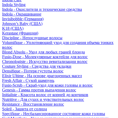
Indola Styling
Indola - Окислители и технические средства
Indola - Окрашивание
Invisibobble (Германия)
Johnson’s Baby (США)
K18 (США)
Kerastase (Франция)
Discipline - Непослушные волосы
Volumifique - Уплотняющий уход для создания объема тонких
волос
Blond Absolu - Уход для любых граней блонда
Fusio-Dose - Молекулярные коктейли для волос
Chronologiste - Искусство ревитализации волос
Couture Styling - Средства для укладки
Densifique - Потеря густоты волос
Elixir Ultime - На основе драгоценных масел
Fresh Affair - Сухой шампунь
Fusio-Scrub - Скраб-уход для кожи головы и волос
Genesis - Гамма против выпадения волос
Initialiste - Красота волос от корней до кончиков
Nutritive - Для сухих и чувствительных волос
Resistance - Восстановление волос
Soleil - Защита от солнца
Specifique - Несбалансированное состояние кожи головы