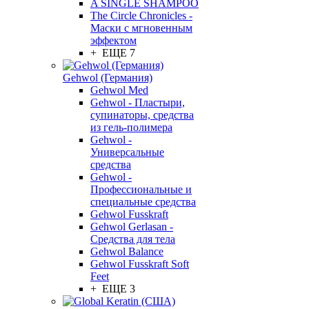
A SINGLE SHAMPOO
The Circle Chronicles -
Маски с мгновенным
эффектом
+ ЕЩЕ 7
Gehwol (Германия)
Gehwol Med
Gehwol - Пластыри,
супинаторы, средства
из гель-полимера
Gehwol -
Универсальные
средства
Gehwol -
Профессиональные и
специальные средства
Gehwol Fusskraft
Gehwol Gerlasan -
Средства для тела
Gehwol Balance
Gehwol Fusskraft Soft
Feet
+ ЕЩЕ 3