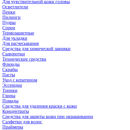
Для чувствительной кожи головы
Осветлители
Пенки
Пилинги
Пудры
Спреи
Термозащитные
Для укладки
Для расчесывания
Средства для химической завивки
Сыворотки
Технические средства
Флюиды
Скрабы
Пасты
Уход с кератином
Эссенции
Тоники
Глины
Помады
Средства для удаления краски с кожи
Концентраты
Средства для защиты кожи при окрашивании
Салфетки для волос
Праймеры