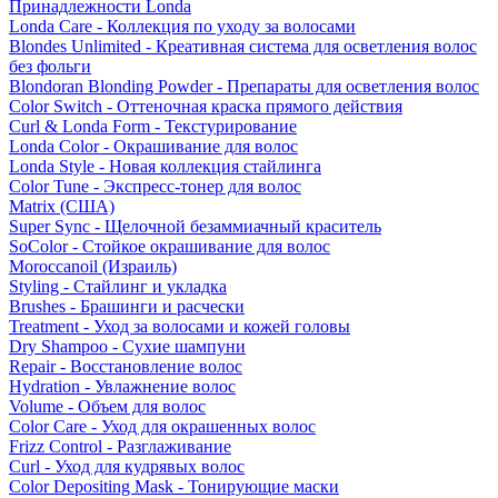
Принадлежности Londa
Londa Care - Коллекция по уходу за волосами
Blondes Unlimited - Креативная система для осветления волос
без фольги
Blondoran Blonding Powder - Препараты для осветления волос
Color Switch - Оттеночная краска прямого действия
Curl & Londa Form - Текстурирование
Londa Color - Окрашивание для волос
Londa Style - Новая коллекция стайлинга
Color Tune - Экспресс-тонер для волос
Matrix (США)
Super Sync - Щелочной безаммиачный краситель
SoColor - Стойкое окрашивание для волос
Moroccanoil (Израиль)
Styling - Стайлинг и укладка
Brushes - Брашинги и расчески
Treatment - Уход за волосами и кожей головы
Dry Shampoo - Сухие шампуни
Repair - Восстановление волос
Hydration - Увлажнение волос
Volume - Объем для волос
Color Care - Уход для окрашенных волос
Frizz Control - Разглаживание
Curl - Уход для кудрявых волос
Color Depositing Mask - Тонирующие маски