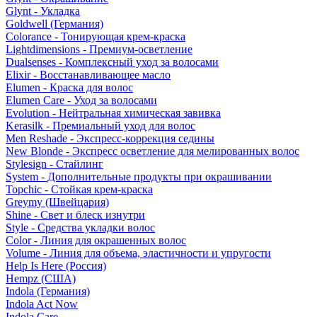
Glynt - Укладка
Goldwell (Германия)
Colorance - Тонирующая крем-краска
Lightdimensions - Премиум-осветление
Dualsenses - Комплексный уход за волосами
Elixir - Восстанавливающее масло
Elumen - Краска для волос
Elumen Care - Уход за волосами
Evolution - Нейтральная химическая завивка
Kerasilk - Премиальный уход для волос
Men Reshade - Экспресс-коррекция седины
New Blonde - Экспресс осветление для мелированных волос
Stylesign - Стайлинг
System - Дополнительные продукты при окрашивании
Topchic - Стойкая крем-краска
Greymy (Швейцария)
Shine - Свет и блеск изнутри
Style - Средства укладки волос
Color - Линия для окрашенных волос
Volume - Линия для объема, эластичности и упругости
Help Is Here (Россия)
Hempz (США)
Indola (Германия)
Indola Act Now
Indola Care