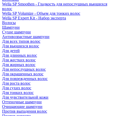
Wella SP Smoothen - Гладкость для непослушных вьющихся
волос
Wella SP Volumize - Объем для тонких волос
Wella SP Expert Kit - Набор эксперта
Волосы
Шампуни
Сухие шампуни
Антивозрастные шампуни
Для всех типов волос
Для вьющихся волос
Для детей
Для длинных волос
Для жестких волос
Для жирных волос
Для непослушных волос
Для окрашенных волос
Для поврежденных волос
Для роста волос
Для сухих волос
Для тонких волос
Для чувствительной кожи
Оттеночные шампуни
Очищающие шампуни
Против выпадения волос
Против перхоти