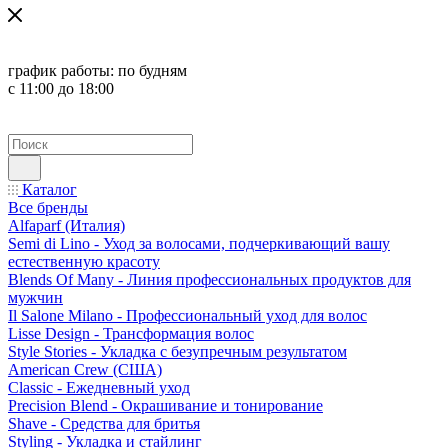
график работы:
по будням
с 11:00 до 18:00
Каталог
Все бренды
Alfaparf (Италия)
Semi di Lino - Уход за волосами, подчеркивающий вашу
естественную красоту
Blends Of Many - Линия профессиональных продуктов для
мужчин
Il Salone Milano - Профессиональный уход для волос
Lisse Design - Трансформация волос
Style Stories - Укладка с безупречным результатом
American Crew (США)
Classic - Ежедневный уход
Precision Blend - Окрашивание и тонирование
Shave - Средства для бритья
Styling - Укладка и стайлинг