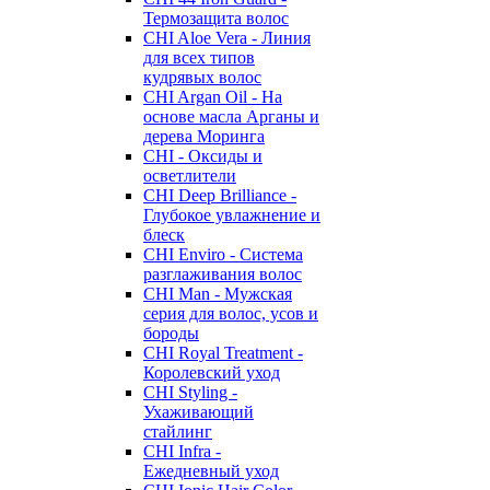
Термозащита волос
CHI Aloe Vera - Линия
для всех типов
кудрявых волос
CHI Argan Oil - На
основе масла Арганы и
дерева Моринга
CHI - Оксиды и
осветлители
CHI Deep Brilliance -
Глубокое увлажнение и
блеск
CHI Enviro - Система
разглаживания волос
CHI Man - Мужская
серия для волос, усов и
бороды
CHI Royal Treatment -
Королевский уход
CHI Styling -
Ухаживающий
стайлинг
CHI Infra -
Ежедневный уход