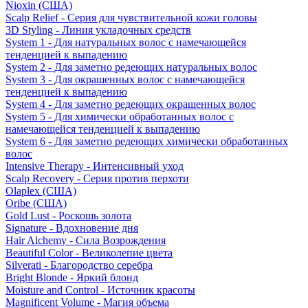
Nioxin (США)
Scalp Relief - Серия для чувствительной кожи головы
3D Styling - Линия укладочных средств
System 1 - Для натуральных волос с намечающейся
тенденцией к выпадению
System 2 - Для заметно редеющих натуральных волос
System 3 - Для окрашенных волос с намечающейся
тенденцией к выпадению
System 4 - Для заметно редеющих окрашенных волос
System 5 - Для химически обработанных волос с
намечающейся тенденцией к выпадению
System 6 - Для заметно редеющих химически обработанных
волос
Intensive Therapy - Интенсивный уход
Scalp Recovery - Серия против перхоти
Olaplex (США)
Oribe (США)
Gold Lust - Роскошь золота
Signature - Вдохновение дня
Hair Alchemy - Сила Возрождения
Beautiful Color - Великолепие цвета
Silverati - Благородство серебра
Bright Blonde - Яркий блонд
Moisture and Control - Источник красоты
Magnificent Volume - Магия объема