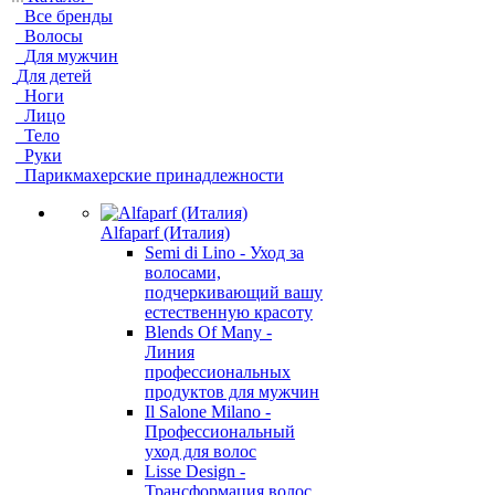
Все бренды
Волосы
Для мужчин
Для детей
Ноги
Лицо
Тело
Руки
Парикмахерские принадлежности
Alfaparf (Италия)
Semi di Lino - Уход за
волосами,
подчеркивающий вашу
естественную красоту
Blends Of Many -
Линия
профессиональных
продуктов для мужчин
Il Salone Milano -
Профессиональный
уход для волос
Lisse Design -
Трансформация волос