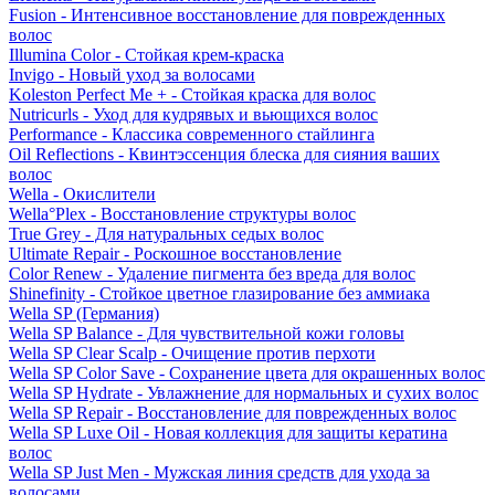
Fusion - Интенсивное восстановление для поврежденных
волос
Illumina Color - Стойкая крем-краска
Invigo - Новый уход за волосами
Koleston Perfect Me + - Стойкая краска для волос
Nutricurls - Уход для кудрявых и вьющихся волос
Performance - Классика современного стайлинга
Oil Reflections - Квинтэссенция блеска для сияния ваших
волос
Wella - Окислители
Wella°Plex - Восстановление структуры волос
True Grey - Для натуральных седых волос
Ultimate Repair - Роскошное восстановление
Color Renew - Удаление пигмента без вреда для волос
Shinefinity - Стойкое цветное глазирование без аммиака
Wella SP (Германия)
Wella SP Balance - Для чувствительной кожи головы
Wella SP Clear Scalp - Очищение против перхоти
Wella SP Color Save - Сохранение цвета для окрашенных волос
Wella SP Hydrate - Увлажнение для нормальных и сухих волос
Wella SP Repair - Восстановление для поврежденных волос
Wella SP Luxe Oil - Новая коллекция для защиты кератина
волос
Wella SP Just Men - Мужская линия средств для ухода за
волосами