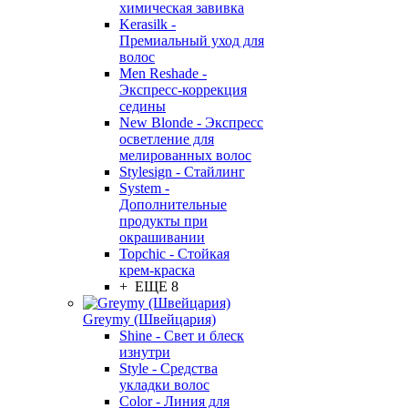
химическая завивка
Kerasilk -
Премиальный уход для
волос
Men Reshade -
Экспресс-коррекция
седины
New Blonde - Экспресс
осветление для
мелированных волос
Stylesign - Стайлинг
System -
Дополнительные
продукты при
окрашивании
Topchic - Стойкая
крем-краска
+ ЕЩЕ 8
Greymy (Швейцария)
Shine - Свет и блеск
изнутри
Style - Средства
укладки волос
Color - Линия для