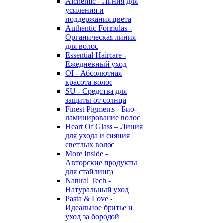
Alchemic - Линия для
усиления и
поддержания цвета
Authentic Formulas -
Органическая линия
для волос
Essential Haircare -
Eжедневный уход
OI - Абсолютная
красота волос
SU - Средства для
защиты от солнца
Finest Pigments - Био-
ламинирование волос
Heart Of Glass – Линия
для ухода и сияния
светлых волос
More Inside -
Авторские продукты
для стайлинга
Natural Tech -
Натуральный уход
Pasta & Love -
Идеальное бритье и
уход за бородой