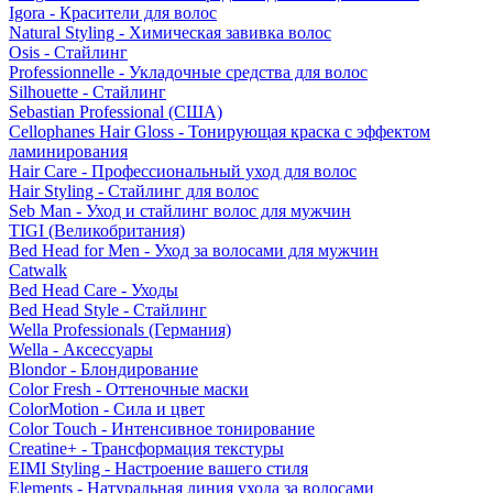
Igora - Красители для волос
Natural Styling - Химическая завивка волос
Osis - Стайлинг
Professionnelle - Укладочные средства для волос
Silhouette - Стайлинг
Sebastian Professional (США)
Cellophanes Hair Gloss - Тонирующая краска с эффектом
ламинирования
Hair Care - Профессиональный уход для волос
Hair Styling - Стайлинг для волос
Seb Man - Уход и стайлинг волос для мужчин
TIGI (Великобритания)
Bed Head for Men - Уход за волосами для мужчин
Catwalk
Bed Head Care - Уходы
Bed Head Style - Стайлинг
Wella Professionals (Германия)
Wella - Аксессуары
Blondor - Блондирование
Color Fresh - Оттеночные маски
ColorMotion - Сила и цвет
Color Touch - Интенсивное тонирование
Creatine+ - Трансформация текстуры
EIMI Styling - Настроение вашего стиля
Elements - Натуральная линия ухода за волосами