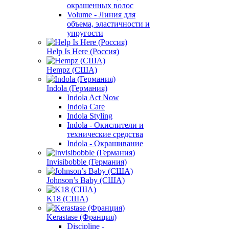
окрашенных волос
Volume - Линия для
объема, эластичности и
упругости
Help Is Here (Россия)
Hempz (США)
Indola (Германия)
Indola Act Now
Indola Care
Indola Styling
Indola - Окислители и
технические средства
Indola - Окрашивание
Invisibobble (Германия)
Johnson’s Baby (США)
K18 (США)
Kerastase (Франция)
Discipline -