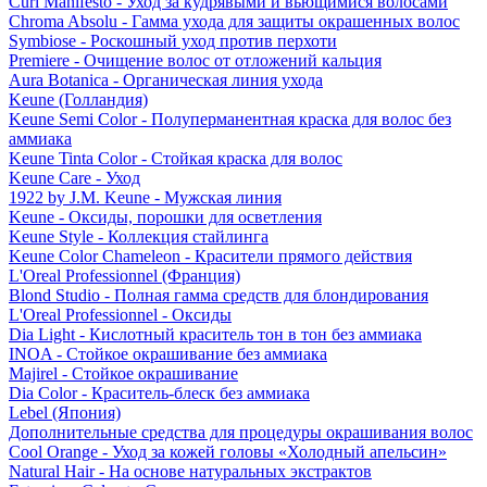
Curl Manifesto - Уход за кудрявыми и вьющимися волосами
Chroma Absolu - Гамма ухода для защиты окрашенных волос
Symbiose - Роскошный уход против перхоти
Premiere - Очищение волос от отложений кальция
Aura Botanica - Органическая линия ухода
Keune (Голландия)
Keune Semi Color - Полуперманентная краска для волос без
аммиака
Keune Tinta Color - Стойкая краска для волос
Keune Care - Уход
1922 by J.M. Keune - Мужская линия
Keune - Оксиды, порошки для осветления
Keune Style - Коллекция стайлинга
Keune Color Chameleon - Красители прямого действия
L'Oreal Professionnel (Франция)
Blond Studio - Полная гамма средств для блондирования
L'Oreal Professionnel - Оксиды
Dia Light - Кислотный краситель тон в тон без аммиака
INOA - Стойкое окрашивание без аммиака
Majirel - Стойкое окрашивание
Dia Color - Краситель-блеск без аммиака
Lebel (Япония)
Дополнительные средства для процедуры окрашивания волос
Cool Orange - Уход за кожей головы «Холодный апельсин»
Natural Hair - На основе натуральных экстрактов