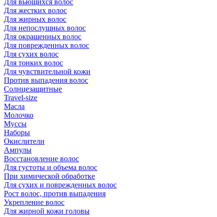
Для вьющихся волос
Для жестких волос
Для жирных волос
Для непослушных волос
Для окрашенных волос
Для поврежденных волос
Для сухих волос
Для тонких волос
Для чувствительной кожи
Против выпадения волос
Солнцезащитные
Travel-size
Масла
Молочко
Муссы
Наборы
Окислители
Ампулы
Восстановление волос
Для густоты и объема волос
При химической обработке
Для сухих и поврежденных волос
Рост волос, против выпадения
Укрепление волос
Для жирной кожи головы