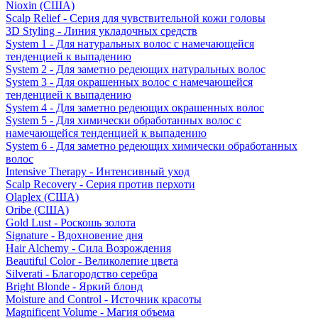
Nioxin (США)
Scalp Relief - Серия для чувствительной кожи головы
3D Styling - Линия укладочных средств
System 1 - Для натуральных волос с намечающейся
тенденцией к выпадению
System 2 - Для заметно редеющих натуральных волос
System 3 - Для окрашенных волос с намечающейся
тенденцией к выпадению
System 4 - Для заметно редеющих окрашенных волос
System 5 - Для химически обработанных волос с
намечающейся тенденцией к выпадению
System 6 - Для заметно редеющих химически обработанных
волос
Intensive Therapy - Интенсивный уход
Scalp Recovery - Серия против перхоти
Olaplex (США)
Oribe (США)
Gold Lust - Роскошь золота
Signature - Вдохновение дня
Hair Alchemy - Сила Возрождения
Beautiful Color - Великолепие цвета
Silverati - Благородство серебра
Bright Blonde - Яркий блонд
Moisture and Control - Источник красоты
Magnificent Volume - Магия объема