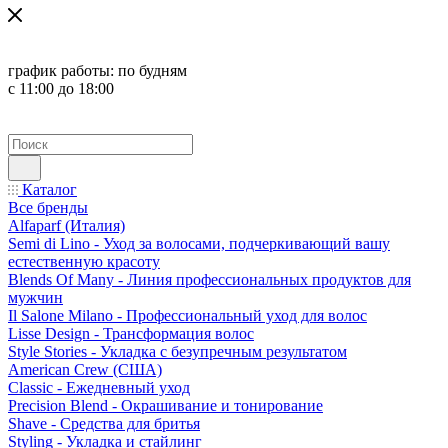
график работы:
по будням
с 11:00 до 18:00
Каталог
Все бренды
Alfaparf (Италия)
Semi di Lino - Уход за волосами, подчеркивающий вашу
естественную красоту
Blends Of Many - Линия профессиональных продуктов для
мужчин
Il Salone Milano - Профессиональный уход для волос
Lisse Design - Трансформация волос
Style Stories - Укладка с безупречным результатом
American Crew (США)
Classic - Ежедневный уход
Precision Blend - Окрашивание и тонирование
Shave - Средства для бритья
Styling - Укладка и стайлинг