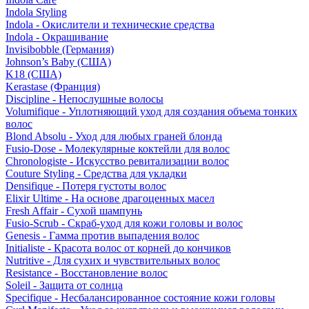
Indola Styling
Indola - Окислители и технические средства
Indola - Окрашивание
Invisibobble (Германия)
Johnson’s Baby (США)
K18 (США)
Kerastase (Франция)
Discipline - Непослушные волосы
Volumifique - Уплотняющий уход для создания объема тонких
волос
Blond Absolu - Уход для любых граней блонда
Fusio-Dose - Молекулярные коктейли для волос
Chronologiste - Искусство ревитализации волос
Couture Styling - Средства для укладки
Densifique - Потеря густоты волос
Elixir Ultime - На основе драгоценных масел
Fresh Affair - Сухой шампунь
Fusio-Scrub - Скраб-уход для кожи головы и волос
Genesis - Гамма против выпадения волос
Initialiste - Красота волос от корней до кончиков
Nutritive - Для сухих и чувствительных волос
Resistance - Восстановление волос
Soleil - Защита от солнца
Specifique - Несбалансированное состояние кожи головы