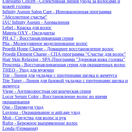
Estessimo Celcert - Селективная линия ухода за волосами и
кожей головы
Infinity Aurum Salon Care - Инновационная программа
"Абсолютное счастье"
IAU Infinity Aurum - Аромалиния
Lebel - Краска для волос
Materia OXY - Оксиданты
PH 4.7 - Восстанавливающая серия
Plia - Молекулярное моделирование волос
Proedit Home Charge - Домашнее восстановление волос
Proedit Element Charge - СПА-программа "Счастье для волос"
Hair Skin Relaxing - SPA-Программа "Здоровая кожа головы"
Proscenia - Восстанавливающая серия для окрашенных волос
THEO - Уход для мужчин
Trie - Линия для укладки с протеинами шелка и жемчуга
Trie Tuner - Линия для базовой укладки с протеинами шелка и
жемчуга
Viege - Антивозростная органическая серия
Locor Serum Color - Восстановление волос во время
окрашивания
One - Премиум уход
Luviona - Окрашивание и anti-age уход
Moii - Средства для волос и рук
Rufor - Бережное выпрямление волос
Londa (Германия)