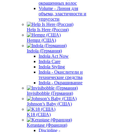
окрашенных волос
Volume - Линия для
объема, эластичности и
упругости
Help Is Here (Россия)
Hempz (США)
Indola (Германия)
Indola Act Now
Indola Care
Indola Styling
Indola - Окислители и
технические средства
Indola - Окрашивание
Invisibobble (Германия)
Johnson’s Baby (США)
K18 (США)
Kerastase (Франция)
Discipline -