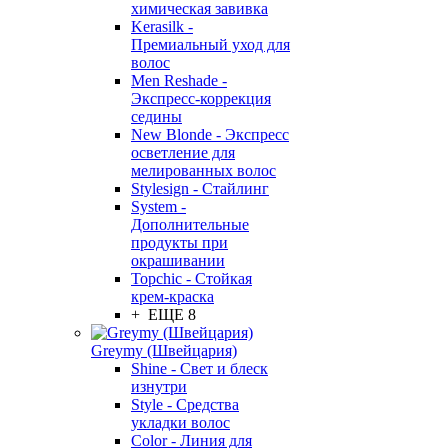
химическая завивка
Kerasilk -
Премиальный уход для
волос
Men Reshade -
Экспресс-коррекция
седины
New Blonde - Экспресс
осветление для
мелированных волос
Stylesign - Стайлинг
System -
Дополнительные
продукты при
окрашивании
Topchic - Стойкая
крем-краска
+ ЕЩЕ 8
Greymy (Швейцария)
Shine - Свет и блеск
изнутри
Style - Средства
укладки волос
Color - Линия для