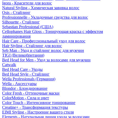
Igora - Красители для волос
Natural Styling - Химическая завивка волос
Osis - Стайлинг
Professionnelle - Укладочные средства для волос
Silhouette - Стайлинг
Sebastian Professional (США)
Cellophanes Hair Gloss - Тонирующая краска с эффектом
ламинирования
Hair Care - Профессиональный уход для волос
Hair Styling - Стайлинг для волос
Seb Man - Уход и стайлинг волос для мужчин
TIGI (Великобритания)
Bed Head for Men - Уход за волосами для мужчин
Catwalk
Bed Head Care - Уходы
Bed Head Style - Стайлинг
Wella Professionals (Германия)
Wella - Аксессуары
Blondor - Блондирование
Color Fresh - Оттеночные маски
ColorMotion - Сила и цвет
Color Touch - Интенсивное тонирование
Creatine+ - Трансформация текстуры
EIMI Styling - Настроение вашего стиля
Elements - Натуральная линия ухода за волосами