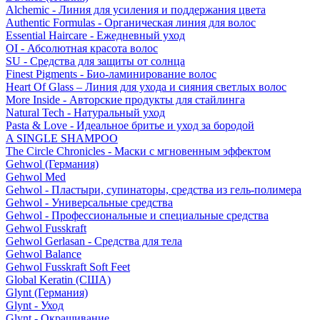
Alchemic - Линия для усиления и поддержания цвета
Authentic Formulas - Органическая линия для волос
Essential Haircare - Eжедневный уход
OI - Абсолютная красота волос
SU - Средства для защиты от солнца
Finest Pigments - Био-ламинирование волос
Heart Of Glass – Линия для ухода и сияния светлых волос
More Inside - Авторские продукты для стайлинга
Natural Tech - Натуральный уход
Pasta & Love - Идеальное бритье и уход за бородой
A SINGLE SHAMPOO
The Circle Chronicles - Маски с мгновенным эффектом
Gehwol (Германия)
Gehwol Med
Gehwol - Пластыри, супинаторы, средства из гель-полимера
Gehwol - Универсальные средства
Gehwol - Профессиональные и специальные средства
Gehwol Fusskraft
Gehwol Gerlasan - Средства для тела
Gehwol Balance
Gehwol Fusskraft Soft Feet
Global Keratin (США)
Glynt (Германия)
Glynt - Уход
Glynt - Окрашивание