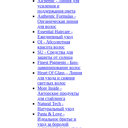
Alchemic - Линия для
усиления и
поддержания цвета
Authentic Formulas -
Органическая линия
для волос
Essential Haircare -
Eжедневный уход
OI - Абсолютная
красота волос
SU - Средства для
защиты от солнца
Finest Pigments - Био-
ламинирование волос
Heart Of Glass – Линия
для ухода и сияния
светлых волос
More Inside -
Авторские продукты
для стайлинга
Natural Tech -
Натуральный уход
Pasta & Love -
Идеальное бритье и
уход за бородой