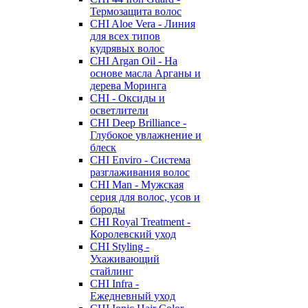
Термозащита волос
CHI Aloe Vera - Линия
для всех типов
кудрявых волос
CHI Argan Oil - На
основе масла Арганы и
дерева Моринга
CHI - Оксиды и
осветлители
CHI Deep Brilliance -
Глубокое увлажнение и
блеск
CHI Enviro - Система
разглаживания волос
CHI Man - Мужская
серия для волос, усов и
бороды
CHI Royal Treatment -
Королевский уход
CHI Styling -
Ухаживающий
стайлинг
CHI Infra -
Ежедневный уход