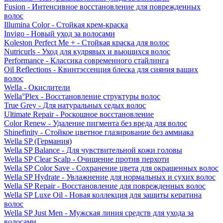
Fusion - Интенсивное восстановление для поврежденных
волос
Illumina Color - Стойкая крем-краска
Invigo - Новый уход за волосами
Koleston Perfect Me + - Стойкая краска для волос
Nutricurls - Уход для кудрявых и вьющихся волос
Performance - Классика современного стайлинга
Oil Reflections - Квинтэссенция блеска для сияния ваших
волос
Wella - Окислители
Wella°Plex - Восстановление структуры волос
True Grey - Для натуральных седых волос
Ultimate Repair - Роскошное восстановление
Color Renew - Удаление пигмента без вреда для волос
Shinefinity - Стойкое цветное глазирование без аммиака
Wella SP (Германия)
Wella SP Balance - Для чувствительной кожи головы
Wella SP Clear Scalp - Очищение против перхоти
Wella SP Color Save - Сохранение цвета для окрашенных волос
Wella SP Hydrate - Увлажнение для нормальных и сухих волос
Wella SP Repair - Восстановление для поврежденных волос
Wella SP Luxe Oil - Новая коллекция для защиты кератина
волос
Wella SP Just Men - Мужская линия средств для ухода за
волосами