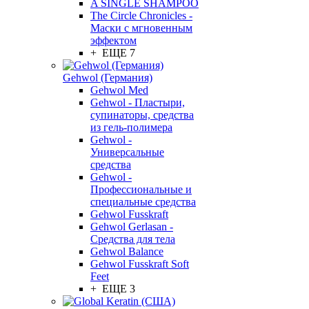
A SINGLE SHAMPOO
The Circle Chronicles -
Маски с мгновенным
эффектом
+ ЕЩЕ 7
Gehwol (Германия)
Gehwol Med
Gehwol - Пластыри,
супинаторы, средства
из гель-полимера
Gehwol -
Универсальные
средства
Gehwol -
Профессиональные и
специальные средства
Gehwol Fusskraft
Gehwol Gerlasan -
Средства для тела
Gehwol Balance
Gehwol Fusskraft Soft
Feet
+ ЕЩЕ 3