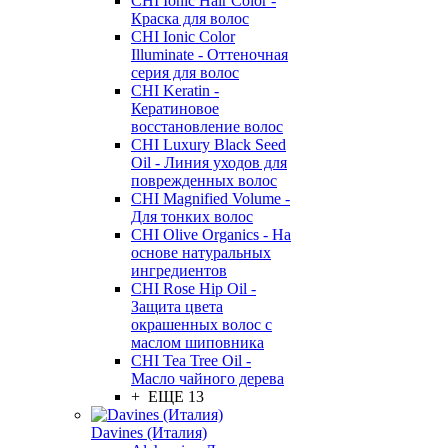
CHI Ionic Hair Color -
Краска для волос
CHI Ionic Color
Illuminate - Оттеночная
серия для волос
CHI Keratin -
Кератиновое
восстановление волос
CHI Luxury Black Seed
Oil - Линия уходов для
поврежденных волос
CHI Magnified Volume -
Для тонких волос
CHI Olive Organics - На
основе натуральных
ингредиентов
CHI Rose Hip Oil -
Защита цвета
окрашенных волос с
маслом шиповника
CHI Tea Tree Oil -
Масло чайного дерева
+ ЕЩЕ 13
Davines (Италия)