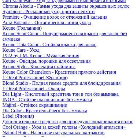
Curl Manifesto - Уход за кудрявыми и вьющимися волосами
Chroma Absolu - Гамма ухода для защиты окрашенных волос
Symbiose - Роскошный уход против перхоти
Premiere - Очищение волос от отложений кальция
Aura Botanica - Органическая линия ухода
Keune (Голландия)
Keune Semi Color - Полуперманентная краска для волос без
аммиака
Keune Tinta Color - Стойкая краска для волос
Keune Care - Уход
1922 by J.M. Keune - Мужская линия
Keune - Оксиды, порошки для осветления
Keune Style - Коллекция стайлинга
Keune Color Chameleon - Красители прямого действия
L'Oreal Professionnel (Франция)
Blond Studio - Полная гамма средств для блондирования
L'Oreal Professionnel - Оксиды
Dia Light - Кислотный краситель тон в тон без аммиака
INOA - Стойкое окрашивание без аммиака
Majirel - Стойкое окрашивание
Dia Color - Краситель-блеск без аммиака
Lebel (Япония)
Дополнительные средства для процедуры окрашивания волос
Cool Orange - Уход за кожей головы «Холодный апельсин»
Natural Hair - На основе натуральных экстрактов