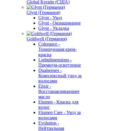
Global Keratin (США)
Glynt (Германия)
Glynt - Уход
Glynt - Окрашивание
Glynt - Укладка
Goldwell (Германия)
Colorance -
Тонирующая крем-
краска
Lightdimensions -
Премиум-осветление
Dualsenses -
Комплексный уход за
волосами
Elixir -
Восстанавливающее
масло
Elumen - Краска для
волос
Elumen Care - Уход за
волосами
Evolution -
Нейтральная