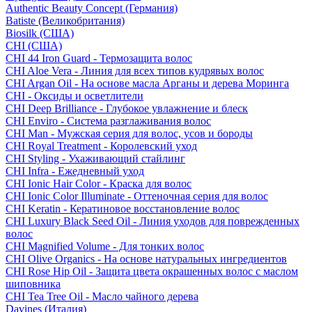
Authentic Beauty Concept (Германия)
Batiste (Великобритания)
Biosilk (США)
CHI (США)
CHI 44 Iron Guard - Термозащита волос
CHI Aloe Vera - Линия для всех типов кудрявых волос
CHI Argan Oil - На основе масла Арганы и дерева Моринга
CHI - Оксиды и осветлители
CHI Deep Brilliance - Глубокое увлажнение и блеск
CHI Enviro - Система разглаживания волос
CHI Man - Мужская серия для волос, усов и бороды
CHI Royal Treatment - Королевский уход
CHI Styling - Ухаживающий стайлинг
CHI Infra - Ежедневный уход
CHI Ionic Hair Color - Краска для волос
CHI Ionic Color Illuminate - Оттеночная серия для волос
CHI Keratin - Кератиновое восстановление волос
CHI Luxury Black Seed Oil - Линия уходов для поврежденных
волос
CHI Magnified Volume - Для тонких волос
CHI Olive Organics - На основе натуральных ингредиентов
CHI Rose Hip Oil - Защита цвета окрашенных волос с маслом
шиповника
CHI Tea Tree Oil - Масло чайного дерева
Davines (Италия)