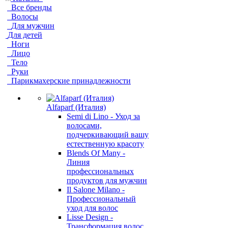
Все бренды
Волосы
Для мужчин
Для детей
Ноги
Лицо
Тело
Руки
Парикмахерские принадлежности
Alfaparf (Италия)
Semi di Lino - Уход за
волосами,
подчеркивающий вашу
естественную красоту
Blends Of Many -
Линия
профессиональных
продуктов для мужчин
Il Salone Milano -
Профессиональный
уход для волос
Lisse Design -
Трансформация волос