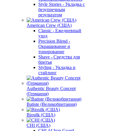
Style Stories - Укладка с
безупречным
результатом
American Crew (США)
Classic - Ежедневный
уход
Precision Blend -
Окрашивание и
тонирование
Shave - Средства для
бритья
Styling - Укладка и
стайлинг
Authentic Beauty Concept
(Германия)
Batiste (Великобритания)
Biosilk (США)
CHI (США)
CHI 44 Iron Guard -