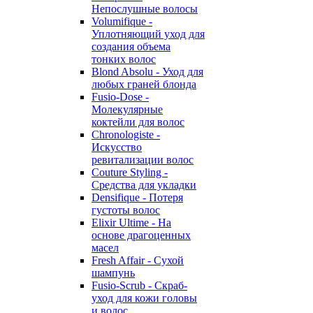
Непослушные волосы
Volumifique -
Уплотняющий уход для
создания объема
тонких волос
Blond Absolu - Уход для
любых граней блонда
Fusio-Dose -
Молекулярные
коктейли для волос
Chronologiste -
Искусство
ревитализации волос
Couture Styling -
Средства для укладки
Densifique - Потеря
густоты волос
Elixir Ultime - На
основе драгоценных
масел
Fresh Affair - Сухой
шампунь
Fusio-Scrub - Скраб-
уход для кожи головы
и волос