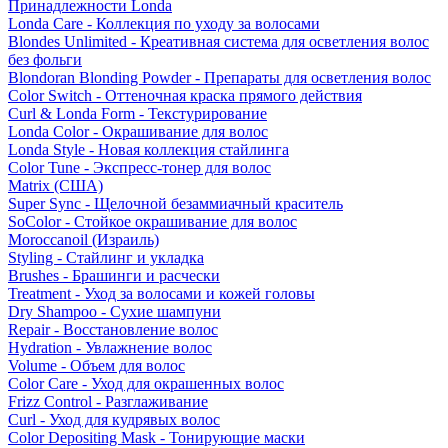
Принадлежности Londa
Londa Care - Коллекция по уходу за волосами
Blondes Unlimited - Креативная система для осветления волос
без фольги
Blondoran Blonding Powder - Препараты для осветления волос
Color Switch - Оттеночная краска прямого действия
Curl & Londa Form - Текстурирование
Londa Color - Окрашивание для волос
Londa Style - Новая коллекция стайлинга
Color Tune - Экспресс-тонер для волос
Matrix (США)
Super Sync - Щелочной безаммиачный краситель
SoColor - Стойкое окрашивание для волос
Moroccanoil (Израиль)
Styling - Стайлинг и укладка
Brushes - Брашинги и расчески
Treatment - Уход за волосами и кожей головы
Dry Shampoo - Сухие шампуни
Repair - Восстановление волос
Hydration - Увлажнение волос
Volume - Объем для волос
Color Care - Уход для окрашенных волос
Frizz Control - Разглаживание
Curl - Уход для кудрявых волос
Color Depositing Mask - Тонирующие маски