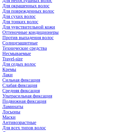
Для непослушных волос
Для окрашенных волос
Для поврежденных волос
Для сухих волос
Для тонких волос
Для чувствительной кожи
Оттеночные кондиционеры
Против выпадения волос
Солнцезащитные
Технические средства
Несмываемые
Travel-size
Для седых волос
Кремы
Лаки
Сильная фиксация
Слабая фиксация
Средняя фиксация
Ультрасильная фиксация
Подвижная фиксация
Ламинаты
Лосьоны
Маски
Антивозрастные
Для всех типов волос