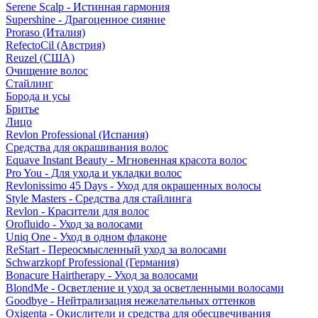
Serene Scalp - Истинная гармония
Supershine - Драгоценное сияние
Proraso (Италия)
RefectoCil (Австрия)
Reuzel (США)
Очищение волос
Стайлинг
Борода и усы
Бритье
Лицо
Revlon Professional (Испания)
Средства для окрашивания волос
Equave Instant Beauty - Мгновенная красота волос
Pro You - Для ухода и укладки волос
Revlonissimo 45 Days - Уход для окрашенных волосы
Style Masters - Средства для стайлинга
Revlon - Красители для волос
Orofluido - Уход за волосами
Uniq One - Уход в одном флаконе
ReStart - Переосмысленный уход за волосами
Schwarzkopf Professional (Германия)
Bonacure Hairtherapy - Уход за волосами
BlondMe - Осветление и уход за осветленными волосами
Goodbye - Нейтрализация нежелательных оттенков
Oxigenta - Окислители и средства для обесцвечивания