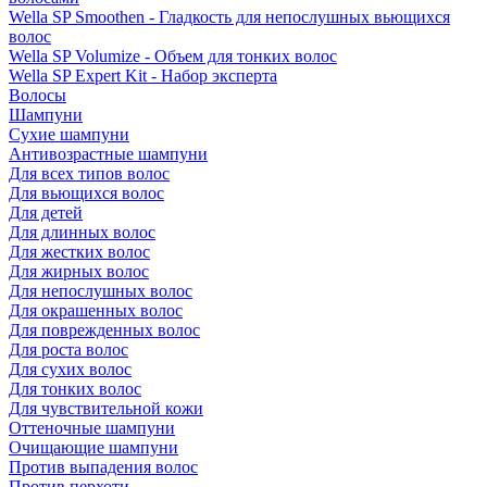
Wella SP Smoothen - Гладкость для непослушных вьющихся
волос
Wella SP Volumize - Объем для тонких волос
Wella SP Expert Kit - Набор эксперта
Волосы
Шампуни
Сухие шампуни
Антивозрастные шампуни
Для всех типов волос
Для вьющихся волос
Для детей
Для длинных волос
Для жестких волос
Для жирных волос
Для непослушных волос
Для окрашенных волос
Для поврежденных волос
Для роста волос
Для сухих волос
Для тонких волос
Для чувствительной кожи
Оттеночные шампуни
Очищающие шампуни
Против выпадения волос
Против перхоти