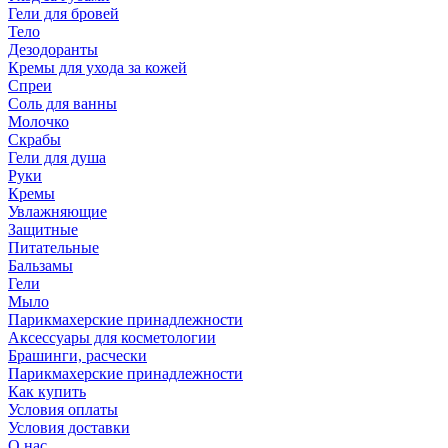
Гели для бровей
Тело
Дезодоранты
Кремы для ухода за кожей
Спреи
Соль для ванны
Молочко
Скрабы
Гели для душа
Руки
Кремы
Увлажняющие
Защитные
Питательные
Бальзамы
Гели
Мыло
Парикмахерские принадлежности
Аксессуары для косметологии
Брашинги, расчески
Парикмахерские принадлежности
Как купить
Условия оплаты
Условия доставки
О нас