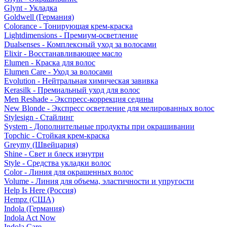
Glynt - Укладка
Goldwell (Германия)
Colorance - Тонирующая крем-краска
Lightdimensions - Премиум-осветление
Dualsenses - Комплексный уход за волосами
Elixir - Восстанавливающее масло
Elumen - Краска для волос
Elumen Care - Уход за волосами
Evolution - Нейтральная химическая завивка
Kerasilk - Премиальный уход для волос
Men Reshade - Экспресс-коррекция седины
New Blonde - Экспресс осветление для мелированных волос
Stylesign - Стайлинг
System - Дополнительные продукты при окрашивании
Topchic - Стойкая крем-краска
Greymy (Швейцария)
Shine - Свет и блеск изнутри
Style - Средства укладки волос
Color - Линия для окрашенных волос
Volume - Линия для объема, эластичности и упругости
Help Is Here (Россия)
Hempz (США)
Indola (Германия)
Indola Act Now
Indola Care