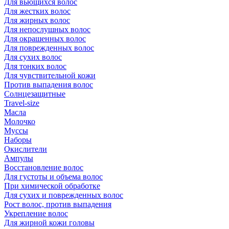
Для вьющихся волос
Для жестких волос
Для жирных волос
Для непослушных волос
Для окрашенных волос
Для поврежденных волос
Для сухих волос
Для тонких волос
Для чувствительной кожи
Против выпадения волос
Солнцезащитные
Travel-size
Масла
Молочко
Муссы
Наборы
Окислители
Ампулы
Восстановление волос
Для густоты и объема волос
При химической обработке
Для сухих и поврежденных волос
Рост волос, против выпадения
Укрепление волос
Для жирной кожи головы