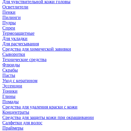
Для чувствительной кожи головы
Осветлители
Пенки
Пилинги
Пудры
Спреи
Термозащитные
Для укладки
Для расчесывания
Средства для химической завивки
Сыворотки
Технические средства
Флюиды
Скрабы
Пасты
Уход с кератином
Эссенции
Тоники
Глины
Помады
Средства для удаления краски с кожи
Концентраты
Средства для защиты кожи при окрашивании
Салфетки для волос
Праймеры