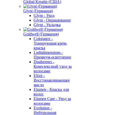
Global Keratin (США)
Glynt (Германия)
Glynt - Уход
Glynt - Окрашивание
Glynt - Укладка
Goldwell (Германия)
Colorance -
Тонирующая крем-
краска
Lightdimensions -
Премиум-осветление
Dualsenses -
Комплексный уход за
волосами
Elixir -
Восстанавливающее
масло
Elumen - Краска для
волос
Elumen Care - Уход за
волосами
Evolution -
Нейтральная