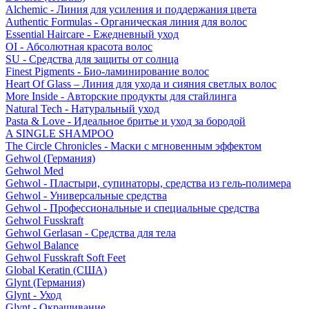
Alchemic - Линия для усиления и поддержания цвета
Authentic Formulas - Органическая линия для волос
Essential Haircare - Eжедневный уход
OI - Абсолютная красота волос
SU - Средства для защиты от солнца
Finest Pigments - Био-ламинирование волос
Heart Of Glass – Линия для ухода и сияния светлых волос
More Inside - Авторские продукты для стайлинга
Natural Tech - Натуральный уход
Pasta & Love - Идеальное бритье и уход за бородой
A SINGLE SHAMPOO
The Circle Chronicles - Маски с мгновенным эффектом
Gehwol (Германия)
Gehwol Med
Gehwol - Пластыри, супинаторы, средства из гель-полимера
Gehwol - Универсальные средства
Gehwol - Профессиональные и специальные средства
Gehwol Fusskraft
Gehwol Gerlasan - Средства для тела
Gehwol Balance
Gehwol Fusskraft Soft Feet
Global Keratin (США)
Glynt (Германия)
Glynt - Уход
Glynt - Окрашивание