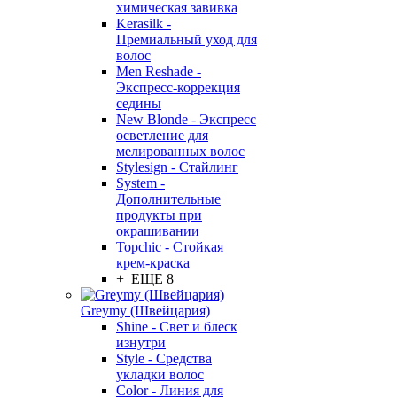
химическая завивка
Kerasilk -
Премиальный уход для
волос
Men Reshade -
Экспресс-коррекция
седины
New Blonde - Экспресс
осветление для
мелированных волос
Stylesign - Стайлинг
System -
Дополнительные
продукты при
окрашивании
Topchic - Стойкая
крем-краска
+ ЕЩЕ 8
Greymy (Швейцария)
Shine - Свет и блеск
изнутри
Style - Средства
укладки волос
Color - Линия для