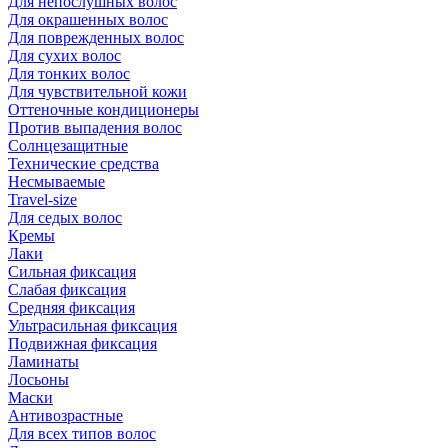
Для непослушных волос
Для окрашенных волос
Для поврежденных волос
Для сухих волос
Для тонких волос
Для чувствительной кожи
Оттеночные кондиционеры
Против выпадения волос
Солнцезащитные
Технические средства
Несмываемые
Travel-size
Для седых волос
Кремы
Лаки
Сильная фиксация
Слабая фиксация
Средняя фиксация
Ультрасильная фиксация
Подвижная фиксация
Ламинаты
Лосьоны
Маски
Антивозрастные
Для всех типов волос