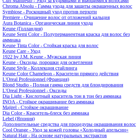
Curl Manifesto - Уход за кудрявыми и вьющимися волосами
Chroma Absolu - Гамма ухода для защиты окрашенных волос
Symbiose - Роскошный уход против перхоти
Premiere - Очищение волос от отложений кальция
Aura Botanica - Органическая линия ухода
Keune (Голландия)
Keune Semi Color - Полуперманентная краска для волос без
аммиака
Keune Tinta Color - Стойкая краска для волос
Keune Care - Уход
1922 by J.M. Keune - Мужская линия
Keune - Оксиды, порошки для осветления
Keune Style - Коллекция стайлинга
Keune Color Chameleon - Красители прямого действия
L'Oreal Professionnel (Франция)
Blond Studio - Полная гамма средств для блондирования
L'Oreal Professionnel - Оксиды
Dia Light - Кислотный краситель тон в тон без аммиака
INOA - Стойкое окрашивание без аммиака
Majirel - Стойкое окрашивание
Dia Color - Краситель-блеск без аммиака
Lebel (Япония)
Дополнительные средства для процедуры окрашивания волос
Cool Orange - Уход за кожей головы «Холодный апельсин»
Natural Hair - На основе натуральных экстрактов