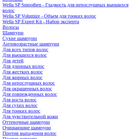
Wella SP Smoothen - Гладкость для непослушных вьющихся
волос
Wella SP Volumize - Объем для тонких волос
Wella SP Expert Kit - Набор эксперта
Волосы
Шампуни
Сухие шампуни
Антивозрастные шампуни
Для всех типов волос
Для вьющихся волос
Для детей
Для длинных волос
Для жестких волос
Для жирных волос
Для непослушных волос
Для окрашенных волос
Для поврежденных волос
Для роста волос
Для сухих волос
Для тонких волос
Для чувствительной кожи
Оттеночные шампуни
Очищающие шампуни
Против выпадения волос
Против перхоти