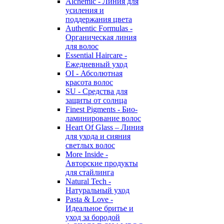
Alchemic - Линия для
усиления и
поддержания цвета
Authentic Formulas -
Органическая линия
для волос
Essential Haircare -
Eжедневный уход
OI - Абсолютная
красота волос
SU - Средства для
защиты от солнца
Finest Pigments - Био-
ламинирование волос
Heart Of Glass – Линия
для ухода и сияния
светлых волос
More Inside -
Авторские продукты
для стайлинга
Natural Tech -
Натуральный уход
Pasta & Love -
Идеальное бритье и
уход за бородой