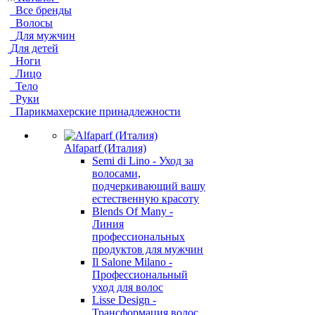
Все бренды
Волосы
Для мужчин
Для детей
Ноги
Лицо
Тело
Руки
Парикмахерские принадлежности
Alfaparf (Италия)
Semi di Lino - Уход за
волосами,
подчеркивающий вашу
естественную красоту
Blends Of Many -
Линия
профессиональных
продуктов для мужчин
Il Salone Milano -
Профессиональный
уход для волос
Lisse Design -
Трансформация волос