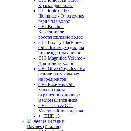
CHI Ionic Hair Color -
Краска для волос
CHI Ionic Color
Illuminate - Оттеночная
серия для волос
CHI Keratin -
Кератиновое
восстановление волос
CHI Luxury Black Seed
Oil - Линия уходов для
поврежденных волос
CHI Magnified Volume -
Для тонких волос
CHI Olive Organics - На
основе натуральных
ингредиентов
CHI Rose Hip Oil -
Защита цвета
окрашенных волос с
маслом шиповника
CHI Tea Tree Oil -
Масло чайного дерева
+ ЕЩЕ 13
Davines (Италия)