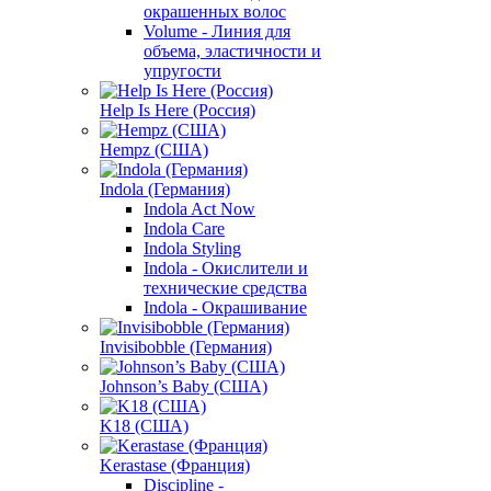
окрашенных волос
Volume - Линия для
объема, эластичности и
упругости
Help Is Here (Россия)
Hempz (США)
Indola (Германия)
Indola Act Now
Indola Care
Indola Styling
Indola - Окислители и
технические средства
Indola - Окрашивание
Invisibobble (Германия)
Johnson’s Baby (США)
K18 (США)
Kerastase (Франция)
Discipline -