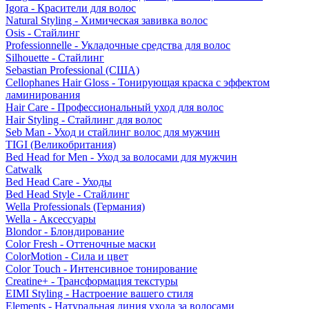
Igora - Красители для волос
Natural Styling - Химическая завивка волос
Osis - Стайлинг
Professionnelle - Укладочные средства для волос
Silhouette - Стайлинг
Sebastian Professional (США)
Cellophanes Hair Gloss - Тонирующая краска с эффектом
ламинирования
Hair Care - Профессиональный уход для волос
Hair Styling - Стайлинг для волос
Seb Man - Уход и стайлинг волос для мужчин
TIGI (Великобритания)
Bed Head for Men - Уход за волосами для мужчин
Catwalk
Bed Head Care - Уходы
Bed Head Style - Стайлинг
Wella Professionals (Германия)
Wella - Аксессуары
Blondor - Блондирование
Color Fresh - Оттеночные маски
ColorMotion - Сила и цвет
Color Touch - Интенсивное тонирование
Creatine+ - Трансформация текстуры
EIMI Styling - Настроение вашего стиля
Elements - Натуральная линия ухода за волосами