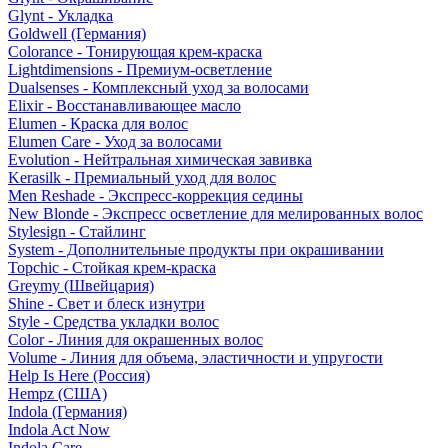
Glynt - Укладка
Goldwell (Германия)
Colorance - Тонирующая крем-краска
Lightdimensions - Премиум-осветление
Dualsenses - Комплексный уход за волосами
Elixir - Восстанавливающее масло
Elumen - Краска для волос
Elumen Care - Уход за волосами
Evolution - Нейтральная химическая завивка
Kerasilk - Премиальный уход для волос
Men Reshade - Экспресс-коррекция седины
New Blonde - Экспресс осветление для мелированных волос
Stylesign - Стайлинг
System - Дополнительные продукты при окрашивании
Topchic - Стойкая крем-краска
Greymy (Швейцария)
Shine - Свет и блеск изнутри
Style - Средства укладки волос
Color - Линия для окрашенных волос
Volume - Линия для объема, эластичности и упругости
Help Is Here (Россия)
Hempz (США)
Indola (Германия)
Indola Act Now
Indola Care