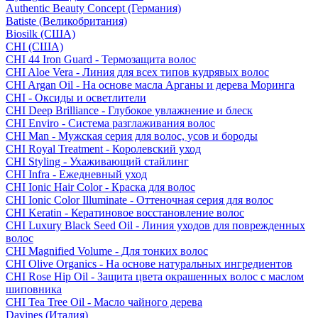
Authentic Beauty Concept (Германия)
Batiste (Великобритания)
Biosilk (США)
CHI (США)
CHI 44 Iron Guard - Термозащита волос
CHI Aloe Vera - Линия для всех типов кудрявых волос
CHI Argan Oil - На основе масла Арганы и дерева Моринга
CHI - Оксиды и осветлители
CHI Deep Brilliance - Глубокое увлажнение и блеск
CHI Enviro - Система разглаживания волос
CHI Man - Мужская серия для волос, усов и бороды
CHI Royal Treatment - Королевский уход
CHI Styling - Ухаживающий стайлинг
CHI Infra - Ежедневный уход
CHI Ionic Hair Color - Краска для волос
CHI Ionic Color Illuminate - Оттеночная серия для волос
CHI Keratin - Кератиновое восстановление волос
CHI Luxury Black Seed Oil - Линия уходов для поврежденных
волос
CHI Magnified Volume - Для тонких волос
CHI Olive Organics - На основе натуральных ингредиентов
CHI Rose Hip Oil - Защита цвета окрашенных волос с маслом
шиповника
CHI Tea Tree Oil - Масло чайного дерева
Davines (Италия)