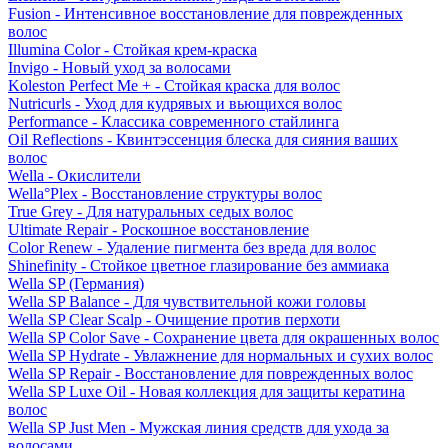
Fusion - Интенсивное восстановление для поврежденных
волос
Illumina Color - Стойкая крем-краска
Invigo - Новый уход за волосами
Koleston Perfect Me + - Стойкая краска для волос
Nutricurls - Уход для кудрявых и вьющихся волос
Performance - Классика современного стайлинга
Oil Reflections - Квинтэссенция блеска для сияния ваших
волос
Wella - Окислители
Wella°Plex - Восстановление структуры волос
True Grey - Для натуральных седых волос
Ultimate Repair - Роскошное восстановление
Color Renew - Удаление пигмента без вреда для волос
Shinefinity - Стойкое цветное глазирование без аммиака
Wella SP (Германия)
Wella SP Balance - Для чувствительной кожи головы
Wella SP Clear Scalp - Очищение против перхоти
Wella SP Color Save - Сохранение цвета для окрашенных волос
Wella SP Hydrate - Увлажнение для нормальных и сухих волос
Wella SP Repair - Восстановление для поврежденных волос
Wella SP Luxe Oil - Новая коллекция для защиты кератина
волос
Wella SP Just Men - Мужская линия средств для ухода за
волосами