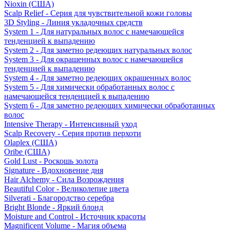
Nioxin (США)
Scalp Relief - Серия для чувствительной кожи головы
3D Styling - Линия укладочных средств
System 1 - Для натуральных волос с намечающейся
тенденцией к выпадению
System 2 - Для заметно редеющих натуральных волос
System 3 - Для окрашенных волос с намечающейся
тенденцией к выпадению
System 4 - Для заметно редеющих окрашенных волос
System 5 - Для химически обработанных волос с
намечающейся тенденцией к выпадению
System 6 - Для заметно редеющих химически обработанных
волос
Intensive Therapy - Интенсивный уход
Scalp Recovery - Серия против перхоти
Olaplex (США)
Oribe (США)
Gold Lust - Роскошь золота
Signature - Вдохновение дня
Hair Alchemy - Сила Возрождения
Beautiful Color - Великолепие цвета
Silverati - Благородство серебра
Bright Blonde - Яркий блонд
Moisture and Control - Источник красоты
Magnificent Volume - Магия объема