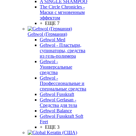
A SINGLE SHAMPOO
The Circle Chronicles -
Маски с мгновенным
эффектом
+ ЕЩЕ 7
Gehwol (Германия)
Gehwol Med
Gehwol - Пластыри,
супинаторы, средства
из гель-полимера
Gehwol -
Универсальные
средства
Gehwol -
Профессиональные и
специальные средства
Gehwol Fusskraft
Gehwol Gerlasan -
Средства для тела
Gehwol Balance
Gehwol Fusskraft Soft
Feet
+ ЕЩЕ 3