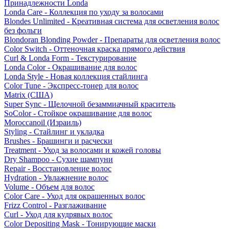
Принадлежности Londa
Londa Care - Коллекция по уходу за волосами
Blondes Unlimited - Креативная система для осветления волос
без фольги
Blondoran Blonding Powder - Препараты для осветления волос
Color Switch - Оттеночная краска прямого действия
Curl & Londa Form - Текстурирование
Londa Color - Окрашивание для волос
Londa Style - Новая коллекция стайлинга
Color Tune - Экспресс-тонер для волос
Matrix (США)
Super Sync - Щелочной безаммиачный краситель
SoColor - Стойкое окрашивание для волос
Moroccanoil (Израиль)
Styling - Стайлинг и укладка
Brushes - Брашинги и расчески
Treatment - Уход за волосами и кожей головы
Dry Shampoo - Сухие шампуни
Repair - Восстановление волос
Hydration - Увлажнение волос
Volume - Объем для волос
Color Care - Уход для окрашенных волос
Frizz Control - Разглаживание
Curl - Уход для кудрявых волос
Color Depositing Mask - Тонирующие маски