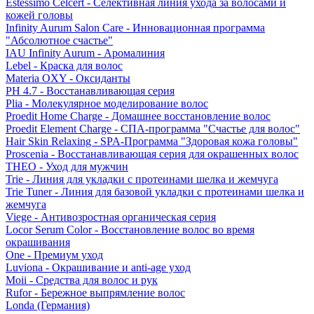
Estessimo Celcert - Селективная линия ухода за волосами и
кожей головы
Infinity Aurum Salon Care - Инновационная программа
"Абсолютное счастье"
IAU Infinity Aurum - Аромалиния
Lebel - Краска для волос
Materia OXY - Оксиданты
PH 4.7 - Восстанавливающая серия
Plia - Молекулярное моделирование волос
Proedit Home Charge - Домашнее восстановление волос
Proedit Element Charge - СПА-программа "Счастье для волос"
Hair Skin Relaxing - SPA-Программа "Здоровая кожа головы"
Proscenia - Восстанавливающая серия для окрашенных волос
THEO - Уход для мужчин
Trie - Линия для укладки с протеинами шелка и жемчуга
Trie Tuner - Линия для базовой укладки с протеинами шелка и
жемчуга
Viege - Антивозростная органическая серия
Locor Serum Color - Восстановление волос во время
окрашивания
One - Премиум уход
Luviona - Окрашивание и anti-age уход
Moii - Средства для волос и рук
Rufor - Бережное выпрямление волос
Londa (Германия)