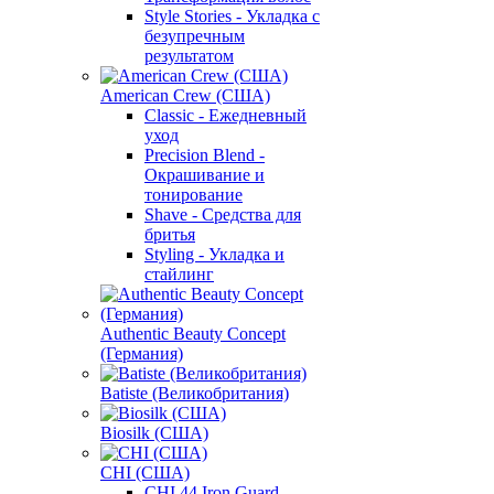
Style Stories - Укладка с
безупречным
результатом
American Crew (США)
Classic - Ежедневный
уход
Precision Blend -
Окрашивание и
тонирование
Shave - Средства для
бритья
Styling - Укладка и
стайлинг
Authentic Beauty Concept
(Германия)
Batiste (Великобритания)
Biosilk (США)
CHI (США)
CHI 44 Iron Guard -