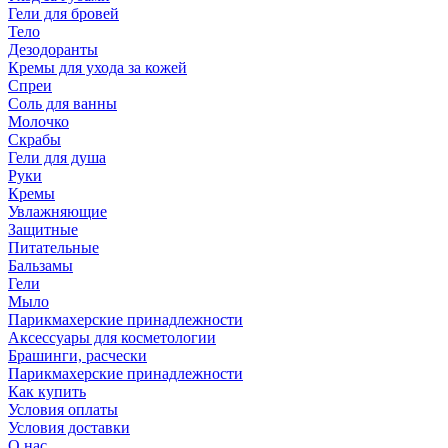
Гели для бровей
Тело
Дезодоранты
Кремы для ухода за кожей
Спреи
Соль для ванны
Молочко
Скрабы
Гели для душа
Руки
Кремы
Увлажняющие
Защитные
Питательные
Бальзамы
Гели
Мыло
Парикмахерские принадлежности
Аксессуары для косметологии
Брашинги, расчески
Парикмахерские принадлежности
Как купить
Условия оплаты
Условия доставки
О нас