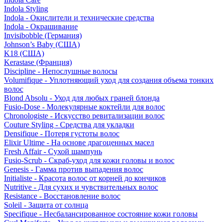
Indola Styling
Indola - Окислители и технические средства
Indola - Окрашивание
Invisibobble (Германия)
Johnson’s Baby (США)
K18 (США)
Kerastase (Франция)
Discipline - Непослушные волосы
Volumifique - Уплотняющий уход для создания объема тонких
волос
Blond Absolu - Уход для любых граней блонда
Fusio-Dose - Молекулярные коктейли для волос
Chronologiste - Искусство ревитализации волос
Couture Styling - Средства для укладки
Densifique - Потеря густоты волос
Elixir Ultime - На основе драгоценных масел
Fresh Affair - Сухой шампунь
Fusio-Scrub - Скраб-уход для кожи головы и волос
Genesis - Гамма против выпадения волос
Initialiste - Красота волос от корней до кончиков
Nutritive - Для сухих и чувствительных волос
Resistance - Восстановление волос
Soleil - Защита от солнца
Specifique - Несбалансированное состояние кожи головы