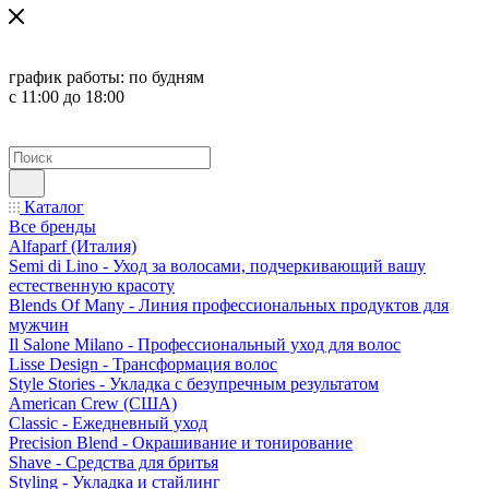
график работы:
по будням
с 11:00 до 18:00
Каталог
Все бренды
Alfaparf (Италия)
Semi di Lino - Уход за волосами, подчеркивающий вашу
естественную красоту
Blends Of Many - Линия профессиональных продуктов для
мужчин
Il Salone Milano - Профессиональный уход для волос
Lisse Design - Трансформация волос
Style Stories - Укладка с безупречным результатом
American Crew (США)
Classic - Ежедневный уход
Precision Blend - Окрашивание и тонирование
Shave - Средства для бритья
Styling - Укладка и стайлинг