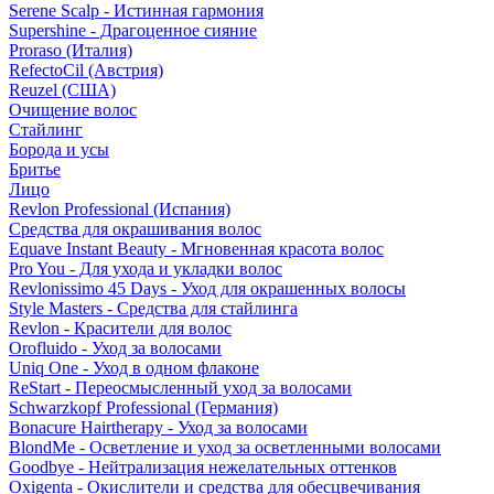
Serene Scalp - Истинная гармония
Supershine - Драгоценное сияние
Proraso (Италия)
RefectoCil (Австрия)
Reuzel (США)
Очищение волос
Стайлинг
Борода и усы
Бритье
Лицо
Revlon Professional (Испания)
Средства для окрашивания волос
Equave Instant Beauty - Мгновенная красота волос
Pro You - Для ухода и укладки волос
Revlonissimo 45 Days - Уход для окрашенных волосы
Style Masters - Средства для стайлинга
Revlon - Красители для волос
Orofluido - Уход за волосами
Uniq One - Уход в одном флаконе
ReStart - Переосмысленный уход за волосами
Schwarzkopf Professional (Германия)
Bonacure Hairtherapy - Уход за волосами
BlondMe - Осветление и уход за осветленными волосами
Goodbye - Нейтрализация нежелательных оттенков
Oxigenta - Окислители и средства для обесцвечивания