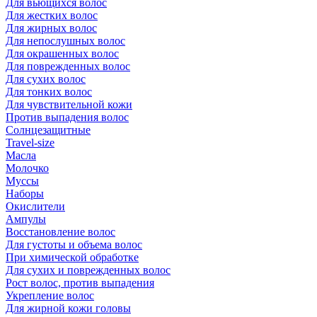
Для вьющихся волос
Для жестких волос
Для жирных волос
Для непослушных волос
Для окрашенных волос
Для поврежденных волос
Для сухих волос
Для тонких волос
Для чувствительной кожи
Против выпадения волос
Солнцезащитные
Travel-size
Масла
Молочко
Муссы
Наборы
Окислители
Ампулы
Восстановление волос
Для густоты и объема волос
При химической обработке
Для сухих и поврежденных волос
Рост волос, против выпадения
Укрепление волос
Для жирной кожи головы