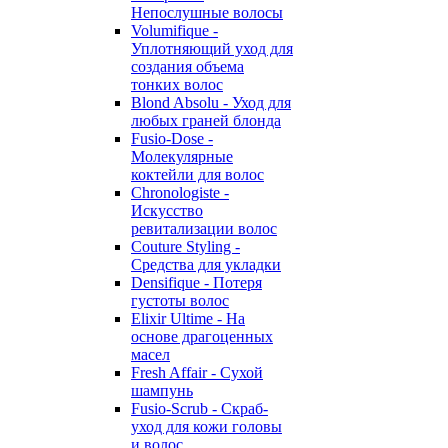
Непослушные волосы
Volumifique -
Уплотняющий уход для
создания объема
тонких волос
Blond Absolu - Уход для
любых граней блонда
Fusio-Dose -
Молекулярные
коктейли для волос
Chronologiste -
Искусство
ревитализации волос
Couture Styling -
Средства для укладки
Densifique - Потеря
густоты волос
Elixir Ultime - На
основе драгоценных
масел
Fresh Affair - Сухой
шампунь
Fusio-Scrub - Скраб-
уход для кожи головы
и волос