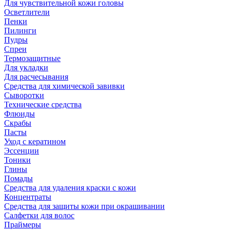
Для чувствительной кожи головы
Осветлители
Пенки
Пилинги
Пудры
Спреи
Термозащитные
Для укладки
Для расчесывания
Средства для химической завивки
Сыворотки
Технические средства
Флюиды
Скрабы
Пасты
Уход с кератином
Эссенции
Тоники
Глины
Помады
Средства для удаления краски с кожи
Концентраты
Средства для защиты кожи при окрашивании
Салфетки для волос
Праймеры