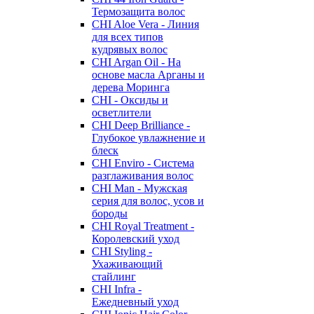
Термозащита волос
CHI Aloe Vera - Линия
для всех типов
кудрявых волос
CHI Argan Oil - На
основе масла Арганы и
дерева Моринга
CHI - Оксиды и
осветлители
CHI Deep Brilliance -
Глубокое увлажнение и
блеск
CHI Enviro - Система
разглаживания волос
CHI Man - Мужская
серия для волос, усов и
бороды
CHI Royal Treatment -
Королевский уход
CHI Styling -
Ухаживающий
стайлинг
CHI Infra -
Ежедневный уход