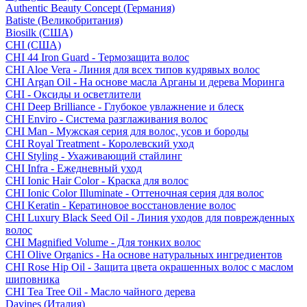
Authentic Beauty Concept (Германия)
Batiste (Великобритания)
Biosilk (США)
CHI (США)
CHI 44 Iron Guard - Термозащита волос
CHI Aloe Vera - Линия для всех типов кудрявых волос
CHI Argan Oil - На основе масла Арганы и дерева Моринга
CHI - Оксиды и осветлители
CHI Deep Brilliance - Глубокое увлажнение и блеск
CHI Enviro - Система разглаживания волос
CHI Man - Мужская серия для волос, усов и бороды
CHI Royal Treatment - Королевский уход
CHI Styling - Ухаживающий стайлинг
CHI Infra - Ежедневный уход
CHI Ionic Hair Color - Краска для волос
CHI Ionic Color Illuminate - Оттеночная серия для волос
CHI Keratin - Кератиновое восстановление волос
CHI Luxury Black Seed Oil - Линия уходов для поврежденных
волос
CHI Magnified Volume - Для тонких волос
CHI Olive Organics - На основе натуральных ингредиентов
CHI Rose Hip Oil - Защита цвета окрашенных волос с маслом
шиповника
CHI Tea Tree Oil - Масло чайного дерева
Davines (Италия)