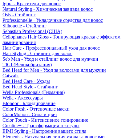
Igora - Красители для волос
Natural Styling - Химическая завивка волос
Osis - Стайлинг
Professionnelle - Укладочные средства для волос
Silhouette - Стайлинг
Sebastian Professional (США)
Cellophanes Hair Gloss - Тонирующая краска с эффектом
ламинирования
Hair Care - Профессиональный уход для волос
Hair Styling - Стайлинг для волос
Seb Man - Уход и стайлинг волос для мужчин
TIGI (Великобритания)
Bed Head for Men - Уход за волосами для мужчин
Catwalk
Bed Head Care - Уходы
Bed Head Style - Стайлинг
Wella Professionals (Германия)
Wella - Аксессуары
Blondor - Блондирование
Color Fresh - Оттеночные маски
ColorMotion - Сила и цвет
Color Touch - Интенсивное тонирование
Creatine+ - Трансформация текстуры
EIMI Styling - Настроение вашего стиля
Elements - Натуральная линия ухода за волосами