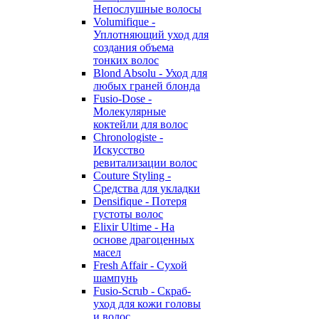
Непослушные волосы
Volumifique -
Уплотняющий уход для
создания объема
тонких волос
Blond Absolu - Уход для
любых граней блонда
Fusio-Dose -
Молекулярные
коктейли для волос
Chronologiste -
Искусство
ревитализации волос
Couture Styling -
Средства для укладки
Densifique - Потеря
густоты волос
Elixir Ultime - На
основе драгоценных
масел
Fresh Affair - Сухой
шампунь
Fusio-Scrub - Скраб-
уход для кожи головы
и волос