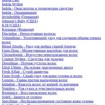
Indola Styling
Indola - Окислители и технические средства
Indola - Окрашивание
Invisibobble (Германия)
Johnson’s Baby (США)
K18 (США)
Kerastase (Франция)
Discipline - Непослушные волосы
Volumifique - Уплотняющий уход для создания объема тонких
волос
Blond Absolu - Уход для любых граней блонда
Fusio-Dose - Молекулярные коктейли для волос
Chronologiste - Искусство ревитализации волос
Couture Styling - Средства для укладки
Densifique - Потеря густоты волос
Elixir Ultime - На основе драгоценных масел
Fresh Affair - Сухой шампунь
Fusio-Scrub - Скраб-уход для кожи головы и волос
Genesis - Гамма против выпадения волос
Initialiste - Красота волос от корней до кончиков
Nutritive - Для сухих и чувствительных волос
Resistance - Восстановление волос
Soleil - Защита от солнца
Specifique - Несбалансированное состояние кожи головы