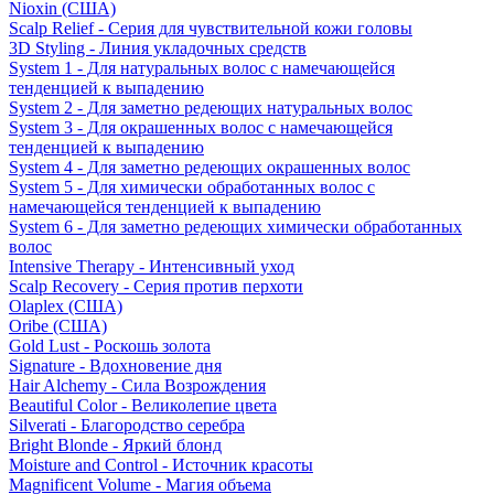
Nioxin (США)
Scalp Relief - Серия для чувствительной кожи головы
3D Styling - Линия укладочных средств
System 1 - Для натуральных волос с намечающейся
тенденцией к выпадению
System 2 - Для заметно редеющих натуральных волос
System 3 - Для окрашенных волос с намечающейся
тенденцией к выпадению
System 4 - Для заметно редеющих окрашенных волос
System 5 - Для химически обработанных волос с
намечающейся тенденцией к выпадению
System 6 - Для заметно редеющих химически обработанных
волос
Intensive Therapy - Интенсивный уход
Scalp Recovery - Серия против перхоти
Olaplex (США)
Oribe (США)
Gold Lust - Роскошь золота
Signature - Вдохновение дня
Hair Alchemy - Сила Возрождения
Beautiful Color - Великолепие цвета
Silverati - Благородство серебра
Bright Blonde - Яркий блонд
Moisture and Control - Источник красоты
Magnificent Volume - Магия объема