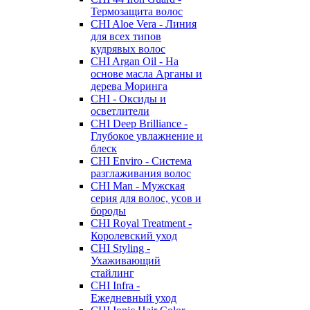
Термозащита волос
CHI Aloe Vera - Линия
для всех типов
кудрявых волос
CHI Argan Oil - На
основе масла Арганы и
дерева Моринга
CHI - Оксиды и
осветлители
CHI Deep Brilliance -
Глубокое увлажнение и
блеск
CHI Enviro - Система
разглаживания волос
CHI Man - Мужская
серия для волос, усов и
бороды
CHI Royal Treatment -
Королевский уход
CHI Styling -
Ухаживающий
стайлинг
CHI Infra -
Ежедневный уход