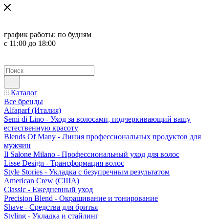
график работы:
по будням
с 11:00 до 18:00
Каталог
Все бренды
Alfaparf (Италия)
Semi di Lino - Уход за волосами, подчеркивающий вашу
естественную красоту
Blends Of Many - Линия профессиональных продуктов для
мужчин
Il Salone Milano - Профессиональный уход для волос
Lisse Design - Трансформация волос
Style Stories - Укладка с безупречным результатом
American Crew (США)
Classic - Ежедневный уход
Precision Blend - Окрашивание и тонирование
Shave - Средства для бритья
Styling - Укладка и стайлинг