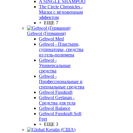
A SINGLE SHAMPOO
The Circle Chronicles -
Маски с мгновенным
эффектом
+ ЕЩЕ 7
Gehwol (Германия)
Gehwol Med
Gehwol - Пластыри,
супинаторы, средства
из гель-полимера
Gehwol -
Универсальные
средства
Gehwol -
Профессиональные и
специальные средства
Gehwol Fusskraft
Gehwol Gerlasan -
Средства для тела
Gehwol Balance
Gehwol Fusskraft Soft
Feet
+ ЕЩЕ 3