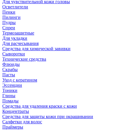
Для чувствительной кожи головы
Осветлители
Пенки
Пилинги
Пудры
Спреи
Термозащитные
Для укладки
Для расчесывания
Средства для химической завивки
Сыворотки
Технические средства
Флюиды
Скрабы
Пасты
Уход с кератином
Эссенции
Тоники
Глины
Помады
Средства для удаления краски с кожи
Концентраты
Средства для защиты кожи при окрашивании
Салфетки для волос
Праймеры