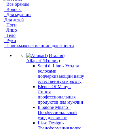
Все бренды
Волосы
Для мужчин
Для детей
Ноги
Лицо
Тело
Руки
Парикмахерские принадлежности
Alfaparf (Италия)
Semi di Lino - Уход за
волосами,
подчеркивающий вашу
естественную красоту
Blends Of Many -
Линия
профессиональных
продуктов для мужчин
Il Salone Milano -
Профессиональный
уход для волос
Lisse Design -
Трансформация волос