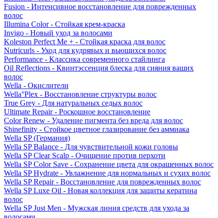
Fusion - Интенсивное восстановление для поврежденных
волос
Illumina Color - Стойкая крем-краска
Invigo - Новый уход за волосами
Koleston Perfect Me + - Стойкая краска для волос
Nutricurls - Уход для кудрявых и вьющихся волос
Performance - Классика современного стайлинга
Oil Reflections - Квинтэссенция блеска для сияния ваших
волос
Wella - Окислители
Wella°Plex - Восстановление структуры волос
True Grey - Для натуральных седых волос
Ultimate Repair - Роскошное восстановление
Color Renew - Удаление пигмента без вреда для волос
Shinefinity - Стойкое цветное глазирование без аммиака
Wella SP (Германия)
Wella SP Balance - Для чувствительной кожи головы
Wella SP Clear Scalp - Очищение против перхоти
Wella SP Color Save - Сохранение цвета для окрашенных волос
Wella SP Hydrate - Увлажнение для нормальных и сухих волос
Wella SP Repair - Восстановление для поврежденных волос
Wella SP Luxe Oil - Новая коллекция для защиты кератина
волос
Wella SP Just Men - Мужская линия средств для ухода за
волосами