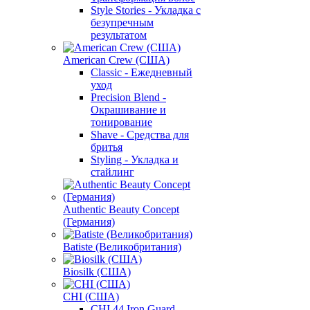
Style Stories - Укладка с
безупречным
результатом
American Crew (США)
Classic - Ежедневный
уход
Precision Blend -
Окрашивание и
тонирование
Shave - Средства для
бритья
Styling - Укладка и
стайлинг
Authentic Beauty Concept
(Германия)
Batiste (Великобритания)
Biosilk (США)
CHI (США)
CHI 44 Iron Guard -