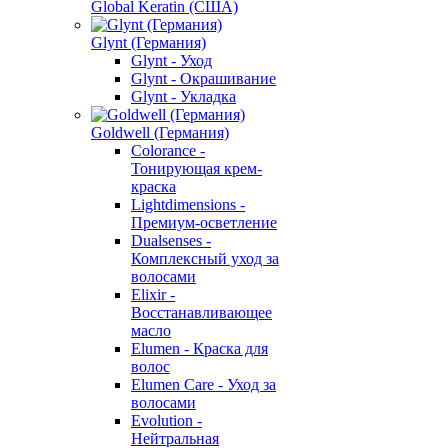
Global Keratin (США)
Glynt (Германия)
Glynt - Уход
Glynt - Окрашивание
Glynt - Укладка
Goldwell (Германия)
Colorance -
Тонирующая крем-
краска
Lightdimensions -
Премиум-осветление
Dualsenses -
Комплексный уход за
волосами
Elixir -
Восстанавливающее
масло
Elumen - Краска для
волос
Elumen Care - Уход за
волосами
Evolution -
Нейтральная