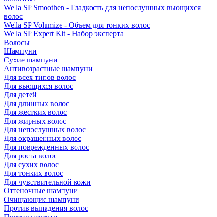
Wella SP Smoothen - Гладкость для непослушных вьющихся
волос
Wella SP Volumize - Объем для тонких волос
Wella SP Expert Kit - Набор эксперта
Волосы
Шампуни
Сухие шампуни
Антивозрастные шампуни
Для всех типов волос
Для вьющихся волос
Для детей
Для длинных волос
Для жестких волос
Для жирных волос
Для непослушных волос
Для окрашенных волос
Для поврежденных волос
Для роста волос
Для сухих волос
Для тонких волос
Для чувствительной кожи
Оттеночные шампуни
Очищающие шампуни
Против выпадения волос
Против перхоти