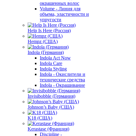
окрашенных волос
Volume - Линия для
объема, эластичности и
упругости
Help Is Here (Россия)
Hempz (США)
Indola (Германия)
Indola Act Now
Indola Care
Indola Styling
Indola - Окислители и
технические средства
Indola - Окрашивание
Invisibobble (Германия)
Johnson’s Baby (США)
K18 (США)
Kerastase (Франция)
Discipline -