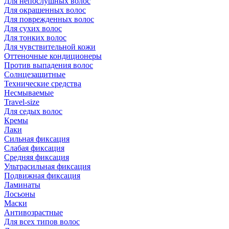
Для непослушных волос
Для окрашенных волос
Для поврежденных волос
Для сухих волос
Для тонких волос
Для чувствительной кожи
Оттеночные кондиционеры
Против выпадения волос
Солнцезащитные
Технические средства
Несмываемые
Travel-size
Для седых волос
Кремы
Лаки
Сильная фиксация
Слабая фиксация
Средняя фиксация
Ультрасильная фиксация
Подвижная фиксация
Ламинаты
Лосьоны
Маски
Антивозрастные
Для всех типов волос