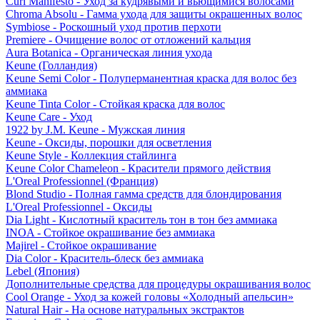
Curl Manifesto - Уход за кудрявыми и вьющимися волосами
Chroma Absolu - Гамма ухода для защиты окрашенных волос
Symbiose - Роскошный уход против перхоти
Premiere - Очищение волос от отложений кальция
Aura Botanica - Органическая линия ухода
Keune (Голландия)
Keune Semi Color - Полуперманентная краска для волос без
аммиака
Keune Tinta Color - Стойкая краска для волос
Keune Care - Уход
1922 by J.M. Keune - Мужская линия
Keune - Оксиды, порошки для осветления
Keune Style - Коллекция стайлинга
Keune Color Chameleon - Красители прямого действия
L'Oreal Professionnel (Франция)
Blond Studio - Полная гамма средств для блондирования
L'Oreal Professionnel - Оксиды
Dia Light - Кислотный краситель тон в тон без аммиака
INOA - Стойкое окрашивание без аммиака
Majirel - Стойкое окрашивание
Dia Color - Краситель-блеск без аммиака
Lebel (Япония)
Дополнительные средства для процедуры окрашивания волос
Cool Orange - Уход за кожей головы «Холодный апельсин»
Natural Hair - На основе натуральных экстрактов