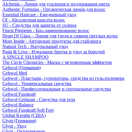
Alchemic - Линия для усиления и поддержания цвета
Authentic Formulas - Органическая линия для волос
Essential Haircare - Eжедневный уход
OI - Абсолютная красота волос
SU - Средства для защиты от солнца
Finest Pigments - Био-ламинирование волос
Heart Of Glass – Линия для ухода и сияния светлых волос
More Inside - Авторские продукты для стайлинга
Natural Tech - Натуральный уход
Pasta & Love - Идеальное бритье и уход за бородой
A SINGLE SHAMPOO
The Circle Chronicles - Маски с мгновенным эффектом
Gehwol (Германия)
Gehwol Med
Gehwol - Пластыри, супинаторы, средства из гель-полимера
Gehwol - Универсальные средства
Gehwol - Профессиональные и специальные средства
Gehwol Fusskraft
Gehwol Gerlasan - Средства для тела
Gehwol Balance
Gehwol Fusskraft Soft Feet
Global Keratin (США)
Glynt (Германия)
Glynt - Уход
Glynt - Окрашивание