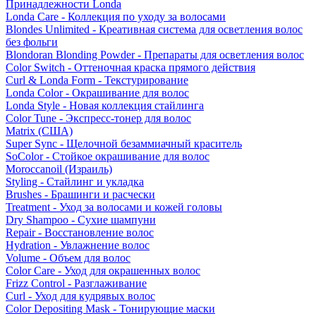
Принадлежности Londa
Londa Care - Коллекция по уходу за волосами
Blondes Unlimited - Креативная система для осветления волос
без фольги
Blondoran Blonding Powder - Препараты для осветления волос
Color Switch - Оттеночная краска прямого действия
Curl & Londa Form - Текстурирование
Londa Color - Окрашивание для волос
Londa Style - Новая коллекция стайлинга
Color Tune - Экспресс-тонер для волос
Matrix (США)
Super Sync - Щелочной безаммиачный краситель
SoColor - Стойкое окрашивание для волос
Moroccanoil (Израиль)
Styling - Стайлинг и укладка
Brushes - Брашинги и расчески
Treatment - Уход за волосами и кожей головы
Dry Shampoo - Сухие шампуни
Repair - Восстановление волос
Hydration - Увлажнение волос
Volume - Объем для волос
Color Care - Уход для окрашенных волос
Frizz Control - Разглаживание
Curl - Уход для кудрявых волос
Color Depositing Mask - Тонирующие маски