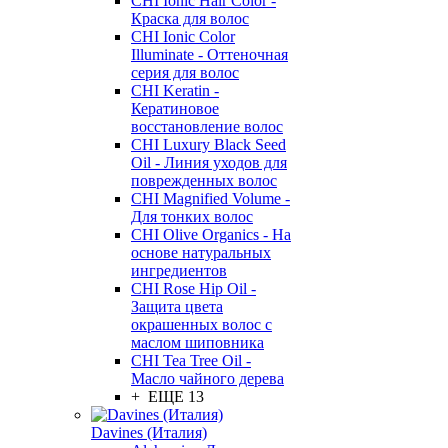
CHI Ionic Hair Color -
Краска для волос
CHI Ionic Color
Illuminate - Оттеночная
серия для волос
CHI Keratin -
Кератиновое
восстановление волос
CHI Luxury Black Seed
Oil - Линия уходов для
поврежденных волос
CHI Magnified Volume -
Для тонких волос
CHI Olive Organics - На
основе натуральных
ингредиентов
CHI Rose Hip Oil -
Защита цвета
окрашенных волос с
маслом шиповника
CHI Tea Tree Oil -
Масло чайного дерева
+ ЕЩЕ 13
Davines (Италия)