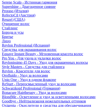
Serene Scalp - Истинная гармония
Supershine - Драгоценное сияние
Proraso (Италия)
RefectoCil (Австрия)
Reuzel (США)
Очищение волос
Стайлинг
Борода и усы
Бритье
Лицо
Revlon Professional (Испания)
Средства для окрашивания волос
Equave Instant Beauty - Мгновенная красота волос
Pro You - Для ухода и укладки волос
Revlonissimo 45 Days - Уход для окрашенных волосы
Style Masters - Средства для стайлинга
Revlon - Красители для волос
Orofluido - Уход за волосами
Uniq One - Уход в одном флаконе
ReStart - Переосмысленный уход за волосами
Schwarzkopf Professional (Германия)
Bonacure Hairtherapy - Уход за волосами
BlondMe - Осветление и уход за осветленными волосами
Goodbye - Нейтрализация нежелательных оттенков
Oxigenta - Окислители и средства для обесцвечивания