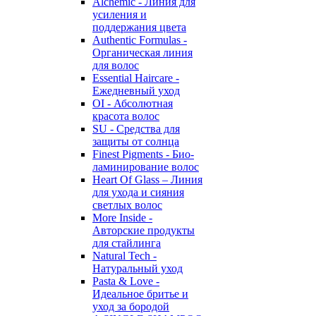
Alchemic - Линия для
усиления и
поддержания цвета
Authentic Formulas -
Органическая линия
для волос
Essential Haircare -
Eжедневный уход
OI - Абсолютная
красота волос
SU - Средства для
защиты от солнца
Finest Pigments - Био-
ламинирование волос
Heart Of Glass – Линия
для ухода и сияния
светлых волос
More Inside -
Авторские продукты
для стайлинга
Natural Tech -
Натуральный уход
Pasta & Love -
Идеальное бритье и
уход за бородой