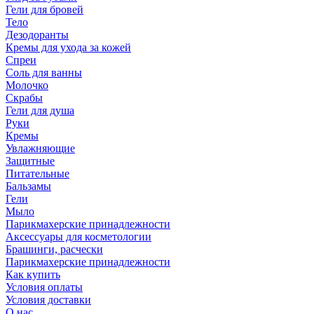
Гели для бровей
Тело
Дезодоранты
Кремы для ухода за кожей
Спреи
Соль для ванны
Молочко
Скрабы
Гели для душа
Руки
Кремы
Увлажняющие
Защитные
Питательные
Бальзамы
Гели
Мыло
Парикмахерские принадлежности
Аксессуары для косметологии
Брашинги, расчески
Парикмахерские принадлежности
Как купить
Условия оплаты
Условия доставки
О нас