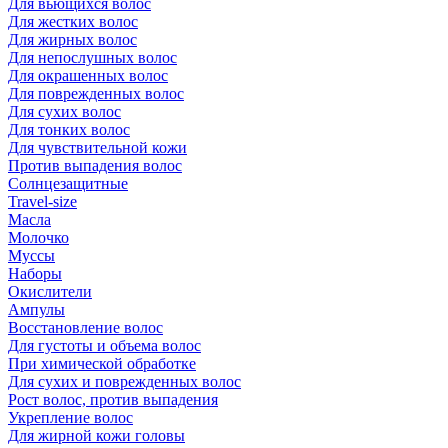
Для вьющихся волос
Для жестких волос
Для жирных волос
Для непослушных волос
Для окрашенных волос
Для поврежденных волос
Для сухих волос
Для тонких волос
Для чувствительной кожи
Против выпадения волос
Солнцезащитные
Travel-size
Масла
Молочко
Муссы
Наборы
Окислители
Ампулы
Восстановление волос
Для густоты и объема волос
При химической обработке
Для сухих и поврежденных волос
Рост волос, против выпадения
Укрепление волос
Для жирной кожи головы