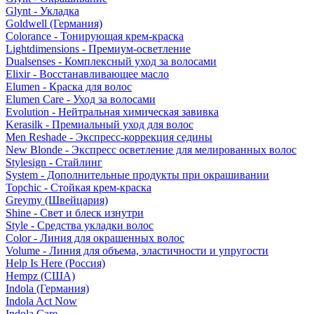
Glynt - Укладка
Goldwell (Германия)
Colorance - Тонирующая крем-краска
Lightdimensions - Премиум-осветление
Dualsenses - Комплексный уход за волосами
Elixir - Восстанавливающее масло
Elumen - Краска для волос
Elumen Care - Уход за волосами
Evolution - Нейтральная химическая завивка
Kerasilk - Премиальный уход для волос
Men Reshade - Экспресс-коррекция седины
New Blonde - Экспресс осветление для мелированных волос
Stylesign - Стайлинг
System - Дополнительные продукты при окрашивании
Topchic - Стойкая крем-краска
Greymy (Швейцария)
Shine - Свет и блеск изнутри
Style - Средства укладки волос
Color - Линия для окрашенных волос
Volume - Линия для объема, эластичности и упругости
Help Is Here (Россия)
Hempz (США)
Indola (Германия)
Indola Act Now
Indola Care