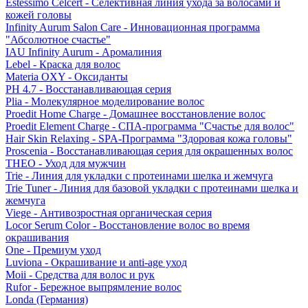
Estessimo Celcert - Селективная линия ухода за волосами и
кожей головы
Infinity Aurum Salon Care - Инновационная программа
"Абсолютное счастье"
IAU Infinity Aurum - Аромалиния
Lebel - Краска для волос
Materia OXY - Оксиданты
PH 4.7 - Восстанавливающая серия
Plia - Молекулярное моделирование волос
Proedit Home Charge - Домашнее восстановление волос
Proedit Element Charge - СПА-программа "Счастье для волос"
Hair Skin Relaxing - SPA-Программа "Здоровая кожа головы"
Proscenia - Восстанавливающая серия для окрашенных волос
THEO - Уход для мужчин
Trie - Линия для укладки с протеинами шелка и жемчуга
Trie Tuner - Линия для базовой укладки с протеинами шелка и
жемчуга
Viege - Антивозростная органическая серия
Locor Serum Color - Восстановление волос во время
окрашивания
One - Премиум уход
Luviona - Окрашивание и anti-age уход
Moii - Средства для волос и рук
Rufor - Бережное выпрямление волос
Londa (Германия)