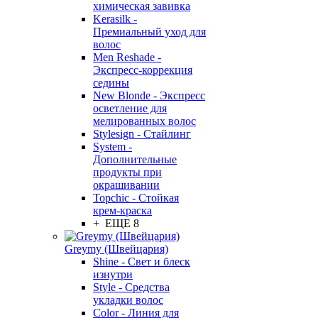
химическая завивка
Kerasilk -
Премиальный уход для
волос
Men Reshade -
Экспресс-коррекция
седины
New Blonde - Экспресс
осветление для
мелированных волос
Stylesign - Стайлинг
System -
Дополнительные
продукты при
окрашивании
Topchic - Стойкая
крем-краска
+ ЕЩЕ 8
Greymy (Швейцария)
Shine - Свет и блеск
изнутри
Style - Средства
укладки волос
Color - Линия для