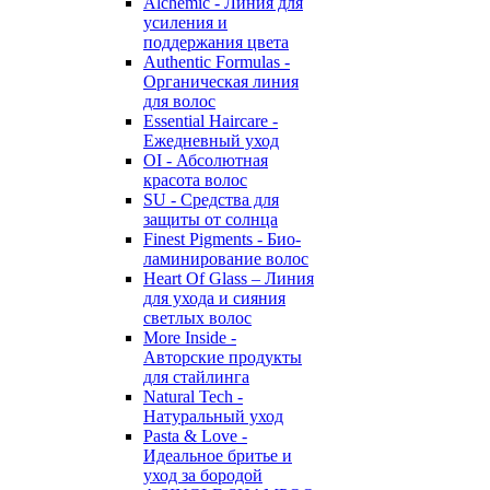
Alchemic - Линия для
усиления и
поддержания цвета
Authentic Formulas -
Органическая линия
для волос
Essential Haircare -
Eжедневный уход
OI - Абсолютная
красота волос
SU - Средства для
защиты от солнца
Finest Pigments - Био-
ламинирование волос
Heart Of Glass – Линия
для ухода и сияния
светлых волос
More Inside -
Авторские продукты
для стайлинга
Natural Tech -
Натуральный уход
Pasta & Love -
Идеальное бритье и
уход за бородой