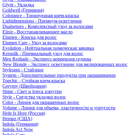
Glynt - Укладка
Goldwell (Германия)
Colorance - Тонирующая крем-краска
Lightdimensions - Премиум-осветление
Dualsenses - Комплексный уход за волосами
Elixir - Восстанавливающее масло
Elumen - Краска для волос
Elumen Care - Уход за волосами
Evolution - Нейтральная химическая завивка
Kerasilk - Премиальный уход для волос
Men Reshade - Экспресс-коррекция седины
New Blonde - Экспресс осветление для мелированных волос
Stylesign - Стайлинг
System - Дополнительные продукты при окрашивании
Topchic - Стойкая крем-краска
Greymy (Швейцария)
Shine - Свет и блеск изнутри
Style - Средства укладки волос
Color - Линия для окрашенных волос
Volume - Линия для объема, эластичности и упругости
Help Is Here (Россия)
Hempz (США)
Indola (Германия)
Indola Act Now
Indola Care