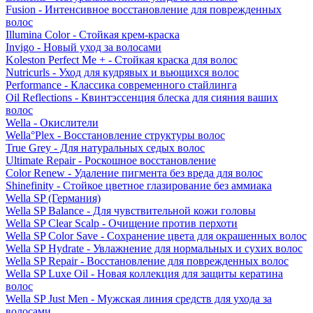
Fusion - Интенсивное восстановление для поврежденных
волос
Illumina Color - Стойкая крем-краска
Invigo - Новый уход за волосами
Koleston Perfect Me + - Стойкая краска для волос
Nutricurls - Уход для кудрявых и вьющихся волос
Performance - Классика современного стайлинга
Oil Reflections - Квинтэссенция блеска для сияния ваших
волос
Wella - Окислители
Wella°Plex - Восстановление структуры волос
True Grey - Для натуральных седых волос
Ultimate Repair - Роскошное восстановление
Color Renew - Удаление пигмента без вреда для волос
Shinefinity - Стойкое цветное глазирование без аммиака
Wella SP (Германия)
Wella SP Balance - Для чувствительной кожи головы
Wella SP Clear Scalp - Очищение против перхоти
Wella SP Color Save - Сохранение цвета для окрашенных волос
Wella SP Hydrate - Увлажнение для нормальных и сухих волос
Wella SP Repair - Восстановление для поврежденных волос
Wella SP Luxe Oil - Новая коллекция для защиты кератина
волос
Wella SP Just Men - Мужская линия средств для ухода за
волосами