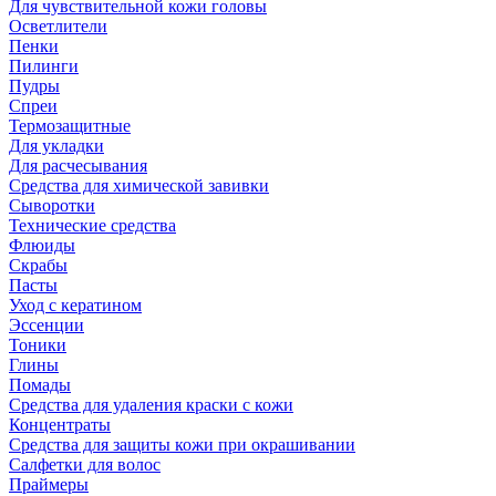
Для чувствительной кожи головы
Осветлители
Пенки
Пилинги
Пудры
Спреи
Термозащитные
Для укладки
Для расчесывания
Средства для химической завивки
Сыворотки
Технические средства
Флюиды
Скрабы
Пасты
Уход с кератином
Эссенции
Тоники
Глины
Помады
Средства для удаления краски с кожи
Концентраты
Средства для защиты кожи при окрашивании
Салфетки для волос
Праймеры