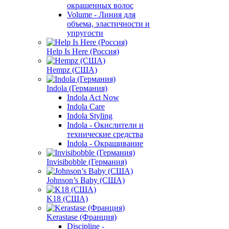
окрашенных волос
Volume - Линия для
объема, эластичности и
упругости
Help Is Here (Россия)
Hempz (США)
Indola (Германия)
Indola Act Now
Indola Care
Indola Styling
Indola - Окислители и
технические средства
Indola - Окрашивание
Invisibobble (Германия)
Johnson’s Baby (США)
K18 (США)
Kerastase (Франция)
Discipline -