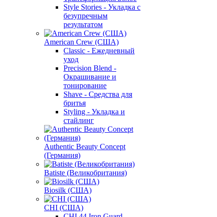
Style Stories - Укладка с
безупречным
результатом
American Crew (США)
Classic - Ежедневный
уход
Precision Blend -
Окрашивание и
тонирование
Shave - Средства для
бритья
Styling - Укладка и
стайлинг
Authentic Beauty Concept
(Германия)
Batiste (Великобритания)
Biosilk (США)
CHI (США)
CHI 44 Iron Guard -