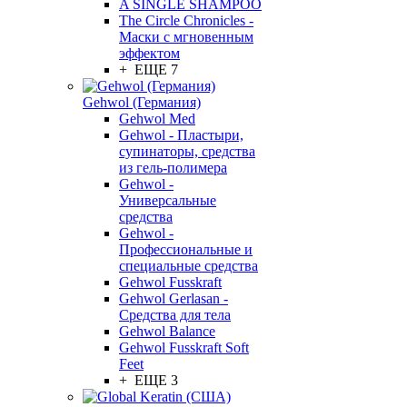
A SINGLE SHAMPOO
The Circle Chronicles -
Маски с мгновенным
эффектом
+ ЕЩЕ 7
Gehwol (Германия)
Gehwol Med
Gehwol - Пластыри,
супинаторы, средства
из гель-полимера
Gehwol -
Универсальные
средства
Gehwol -
Профессиональные и
специальные средства
Gehwol Fusskraft
Gehwol Gerlasan -
Средства для тела
Gehwol Balance
Gehwol Fusskraft Soft
Feet
+ ЕЩЕ 3