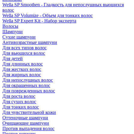
Wella SP Smoothen - Гладкость для непослушных вьющихся
волос
Wella SP Volumize - Объем для тонких волос
Wella SP Expert Kit - Набор эксперта
Волосы
Шампуни
Сухие шампуни
Антивозрастные шампуни
Для всех типов волос
Для вьющихся волос
Для детей
Для длинных волос
Для жестких волос
Для жирных волос
Для непослушных волос
Для окрашенных волос
Для поврежденных волос
Для роста волос
Для сухих волос
Для тонких волос
Для чувствительной кожи
Оттеночные шампуни
Очищающие шампуни
Против выпадения волос
Против перхоти