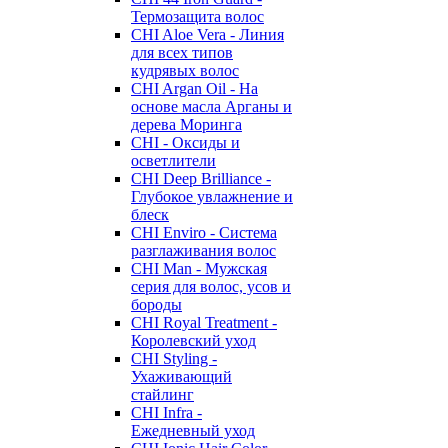
Термозащита волос
CHI Aloe Vera - Линия
для всех типов
кудрявых волос
CHI Argan Oil - На
основе масла Арганы и
дерева Моринга
CHI - Оксиды и
осветлители
CHI Deep Brilliance -
Глубокое увлажнение и
блеск
CHI Enviro - Система
разглаживания волос
CHI Man - Мужская
серия для волос, усов и
бороды
CHI Royal Treatment -
Королевский уход
CHI Styling -
Ухаживающий
стайлинг
CHI Infra -
Ежедневный уход