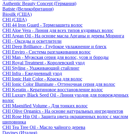
Authentic Beauty Concept (Германия)
Batiste (Великобритания)
Biosilk (США)
CHI (США)
CHI 44 Iron Guard - Термозащита волос
CHI Aloe Vera - Линия для всех типов кудрявых волос
CHI Argan Oil - На основе масла Арганы и дерева Моринга
CHI - Оксиды и осветлители
CHI Deep Brilliance - Глубокое увлажнение и блеск
CHI Enviro - Система разглаживания волос
CHI Man - Мужская серия для волос, усов и бороды
CHI Royal Treatment - Королевский уход
CHI Styling - Ухаживающий стайлинг
CHI Infra - Ежедневный уход
CHI Ionic Hair Color - Краска для волос
CHI Ionic Color Illuminate - Оттеночная серия для волос
CHI Keratin - Кератиновое восстановление волос
CHI Luxury Black Seed Oil - Линия уходов для поврежденных
волос
CHI Magnified Volume - Для тонких волос
CHI Olive Organics - На основе натуральных ингредиентов
CHI Rose Hip Oil - Защита цвета окрашенных волос с маслом
шиповника
CHI Tea Tree Oil - Масло чайного дерева
Davines (Италия)