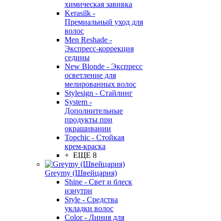
химическая завивка
Kerasilk -
Премиальный уход для
волос
Men Reshade -
Экспресс-коррекция
седины
New Blonde - Экспресс
осветление для
мелированных волос
Stylesign - Стайлинг
System -
Дополнительные
продукты при
окрашивании
Topchic - Стойкая
крем-краска
+ ЕЩЕ 8
Greymy (Швейцария)
Shine - Свет и блеск
изнутри
Style - Средства
укладки волос
Color - Линия для