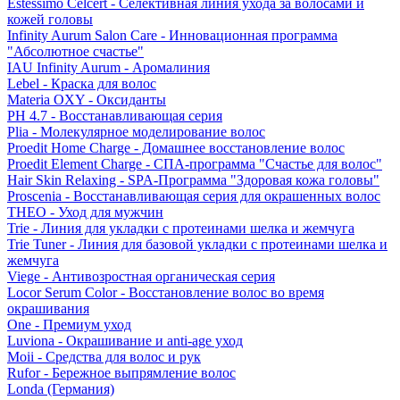
Estessimo Celcert - Селективная линия ухода за волосами и
кожей головы
Infinity Aurum Salon Care - Инновационная программа
"Абсолютное счастье"
IAU Infinity Aurum - Аромалиния
Lebel - Краска для волос
Materia OXY - Оксиданты
PH 4.7 - Восстанавливающая серия
Plia - Молекулярное моделирование волос
Proedit Home Charge - Домашнее восстановление волос
Proedit Element Charge - СПА-программа "Счастье для волос"
Hair Skin Relaxing - SPA-Программа "Здоровая кожа головы"
Proscenia - Восстанавливающая серия для окрашенных волос
THEO - Уход для мужчин
Trie - Линия для укладки с протеинами шелка и жемчуга
Trie Tuner - Линия для базовой укладки с протеинами шелка и
жемчуга
Viege - Антивозростная органическая серия
Locor Serum Color - Восстановление волос во время
окрашивания
One - Премиум уход
Luviona - Окрашивание и anti-age уход
Moii - Средства для волос и рук
Rufor - Бережное выпрямление волос
Londa (Германия)