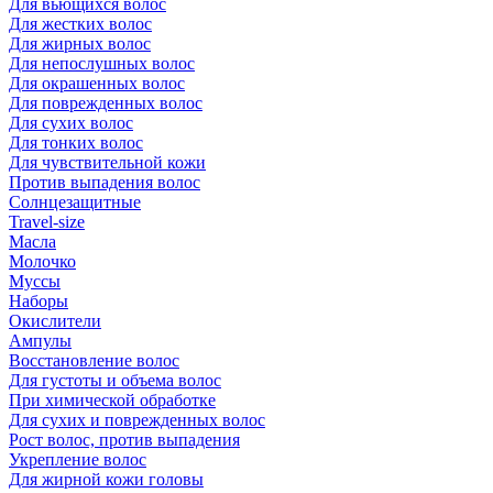
Для вьющихся волос
Для жестких волос
Для жирных волос
Для непослушных волос
Для окрашенных волос
Для поврежденных волос
Для сухих волос
Для тонких волос
Для чувствительной кожи
Против выпадения волос
Солнцезащитные
Travel-size
Масла
Молочко
Муссы
Наборы
Окислители
Ампулы
Восстановление волос
Для густоты и объема волос
При химической обработке
Для сухих и поврежденных волос
Рост волос, против выпадения
Укрепление волос
Для жирной кожи головы