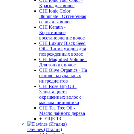
CHI Ionic Hair Color -
Краска для волос
CHI Ionic Color
Illuminate - Оттеночная
серия для волос
CHI Keratin -
Кератиновое
восстановление волос
CHI Luxury Black Seed
Oil - Линия уходов для
поврежденных волос
CHI Magnified Volume -
Для тонких волос
CHI Olive Organics - На
основе натуральных
ингредиентов
CHI Rose Hip Oil -
Защита цвета
окрашенных волос с
маслом шиповника
CHI Tea Tree Oil -
Масло чайного дерева
+ ЕЩЕ 13
Davines (Италия)