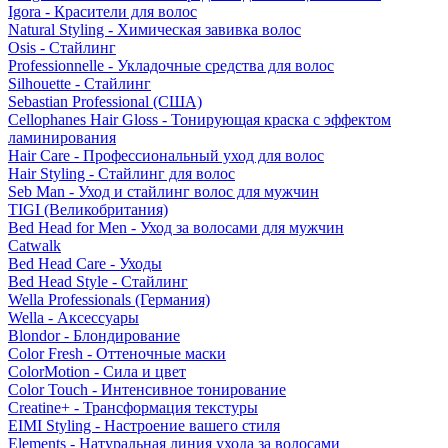
Igora - Красители для волос
Natural Styling - Химическая завивка волос
Osis - Стайлинг
Professionnelle - Укладочные средства для волос
Silhouette - Стайлинг
Sebastian Professional (США)
Cellophanes Hair Gloss - Тонирующая краска с эффектом
ламинирования
Hair Care - Профессиональный уход для волос
Hair Styling - Стайлинг для волос
Seb Man - Уход и стайлинг волос для мужчин
TIGI (Великобритания)
Bed Head for Men - Уход за волосами для мужчин
Catwalk
Bed Head Care - Уходы
Bed Head Style - Стайлинг
Wella Professionals (Германия)
Wella - Аксессуары
Blondor - Блондирование
Color Fresh - Оттеночные маски
ColorMotion - Сила и цвет
Color Touch - Интенсивное тонирование
Creatine+ - Трансформация текстуры
EIMI Styling - Настроение вашего стиля
Elements - Натуральная линия ухода за волосами