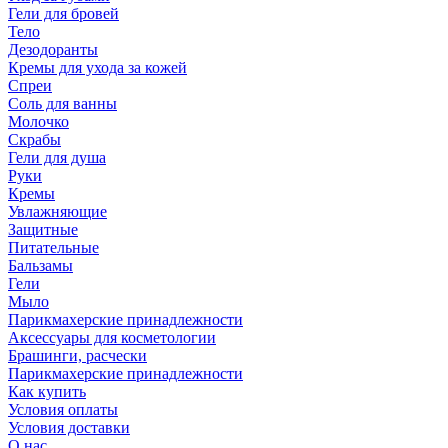
Гели для бровей
Тело
Дезодоранты
Кремы для ухода за кожей
Спреи
Соль для ванны
Молочко
Скрабы
Гели для душа
Руки
Кремы
Увлажняющие
Защитные
Питательные
Бальзамы
Гели
Мыло
Парикмахерские принадлежности
Аксессуары для косметологии
Брашинги, расчески
Парикмахерские принадлежности
Как купить
Условия оплаты
Условия доставки
О нас