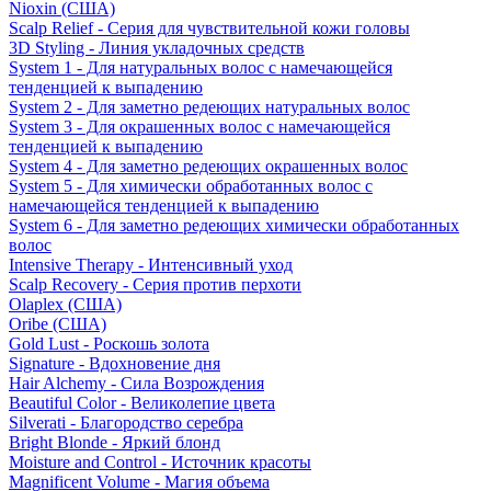
Nioxin (США)
Scalp Relief - Серия для чувствительной кожи головы
3D Styling - Линия укладочных средств
System 1 - Для натуральных волос с намечающейся
тенденцией к выпадению
System 2 - Для заметно редеющих натуральных волос
System 3 - Для окрашенных волос с намечающейся
тенденцией к выпадению
System 4 - Для заметно редеющих окрашенных волос
System 5 - Для химически обработанных волос с
намечающейся тенденцией к выпадению
System 6 - Для заметно редеющих химически обработанных
волос
Intensive Therapy - Интенсивный уход
Scalp Recovery - Серия против перхоти
Olaplex (США)
Oribe (США)
Gold Lust - Роскошь золота
Signature - Вдохновение дня
Hair Alchemy - Сила Возрождения
Beautiful Color - Великолепие цвета
Silverati - Благородство серебра
Bright Blonde - Яркий блонд
Moisture and Control - Источник красоты
Magnificent Volume - Магия объема