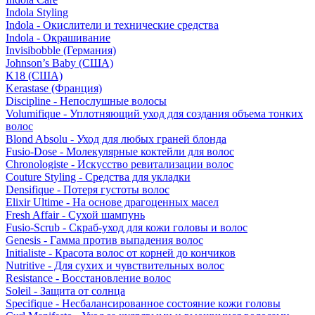
Indola Styling
Indola - Окислители и технические средства
Indola - Окрашивание
Invisibobble (Германия)
Johnson’s Baby (США)
K18 (США)
Kerastase (Франция)
Discipline - Непослушные волосы
Volumifique - Уплотняющий уход для создания объема тонких
волос
Blond Absolu - Уход для любых граней блонда
Fusio-Dose - Молекулярные коктейли для волос
Chronologiste - Искусство ревитализации волос
Couture Styling - Средства для укладки
Densifique - Потеря густоты волос
Elixir Ultime - На основе драгоценных масел
Fresh Affair - Сухой шампунь
Fusio-Scrub - Скраб-уход для кожи головы и волос
Genesis - Гамма против выпадения волос
Initialiste - Красота волос от корней до кончиков
Nutritive - Для сухих и чувствительных волос
Resistance - Восстановление волос
Soleil - Защита от солнца
Specifique - Несбалансированное состояние кожи головы