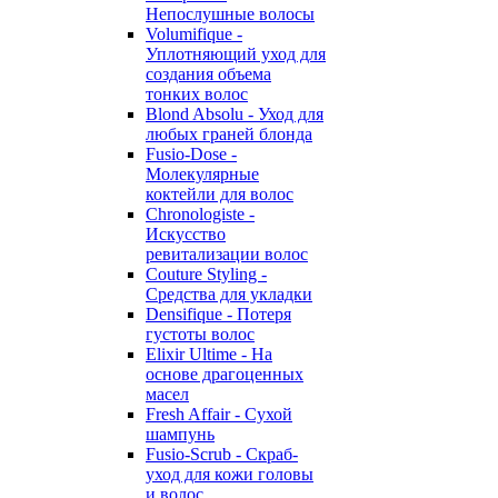
Непослушные волосы
Volumifique -
Уплотняющий уход для
создания объема
тонких волос
Blond Absolu - Уход для
любых граней блонда
Fusio-Dose -
Молекулярные
коктейли для волос
Chronologiste -
Искусство
ревитализации волос
Couture Styling -
Средства для укладки
Densifique - Потеря
густоты волос
Elixir Ultime - На
основе драгоценных
масел
Fresh Affair - Сухой
шампунь
Fusio-Scrub - Скраб-
уход для кожи головы
и волос