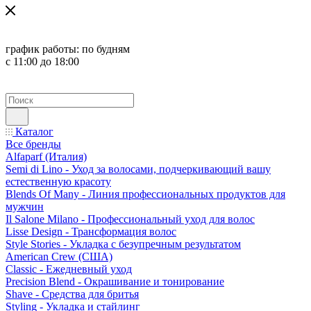
график работы:
по будням
с 11:00 до 18:00
Каталог
Все бренды
Alfaparf (Италия)
Semi di Lino - Уход за волосами, подчеркивающий вашу
естественную красоту
Blends Of Many - Линия профессиональных продуктов для
мужчин
Il Salone Milano - Профессиональный уход для волос
Lisse Design - Трансформация волос
Style Stories - Укладка с безупречным результатом
American Crew (США)
Classic - Ежедневный уход
Precision Blend - Окрашивание и тонирование
Shave - Средства для бритья
Styling - Укладка и стайлинг