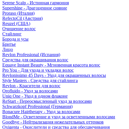
Serene Scalp - Истинная гармония
Supershine - Драгоценное сияние
Proraso (Италия)
RefectoCil (Австрия)
Reuzel (США)
Очищение волос
Стайлинг
Борода и усы
Бритье
Лицо
Revlon Professional (Испания)
Средства для окрашивания волос
Equave Instant Beauty - Мгновенная красота волос
Pro You - Для ухода и укладки волос
Revlonissimo 45 Days - Уход для окрашенных волосы
Style Masters - Средства для стайлинга
Revlon - Красители для волос
Orofluido - Уход за волосами
Uniq One - Уход в одном флаконе
ReStart - Переосмысленный уход за волосами
Schwarzkopf Professional (Германия)
Bonacure Hairtherapy - Уход за волосами
BlondMe - Осветление и уход за осветленными волосами
Goodbye - Нейтрализация нежелательных оттенков
Oxigenta - Окислители и средства для обесцвечивания