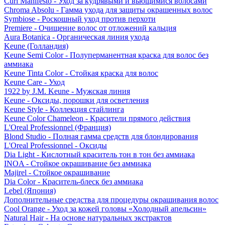
Curl Manifesto - Уход за кудрявыми и вьющимися волосами
Chroma Absolu - Гамма ухода для защиты окрашенных волос
Symbiose - Роскошный уход против перхоти
Premiere - Очищение волос от отложений кальция
Aura Botanica - Органическая линия ухода
Keune (Голландия)
Keune Semi Color - Полуперманентная краска для волос без
аммиака
Keune Tinta Color - Стойкая краска для волос
Keune Care - Уход
1922 by J.M. Keune - Мужская линия
Keune - Оксиды, порошки для осветления
Keune Style - Коллекция стайлинга
Keune Color Chameleon - Красители прямого действия
L'Oreal Professionnel (Франция)
Blond Studio - Полная гамма средств для блондирования
L'Oreal Professionnel - Оксиды
Dia Light - Кислотный краситель тон в тон без аммиака
INOA - Стойкое окрашивание без аммиака
Majirel - Стойкое окрашивание
Dia Color - Краситель-блеск без аммиака
Lebel (Япония)
Дополнительные средства для процедуры окрашивания волос
Cool Orange - Уход за кожей головы «Холодный апельсин»
Natural Hair - На основе натуральных экстрактов