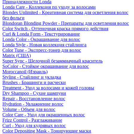
Принадлежности Londa
Londa Care - Коллекция по уходу за волосами
Blondes Unlimited - Креативная система для осветления волос
без фольги
Blondoran Blonding Powder - Препараты для осветления волос
Color Switch - Оттеночная краска прямого действия
Curl & Londa Form - Текстурирование
Londa Color - Окрашивание для волос
Londa Style - Новая коллекция стайлинга
Color Tune - Экспресс-тонер для волос
Matrix (США)
Super Sync - Щелочной безаммиачный краситель
SoColor - Стойкое окрашивание для волос
Moroccanoil (Израиль)
Styling - Стайлинг и укладка
Brushes - Брашинги и расчески
Treatment - Уход за волосами и кожей головы
Dry Shampoo - Сухие шампуни
Repair - Восстановление волос
Hydration - Увлажнение волос
Volume - Объем для волос
Color Care - Уход для окрашенных волос
Frizz Control - Разглаживание
Curl - Уход для кудрявых волос
Color Depositing Mask - Тонирующие маски