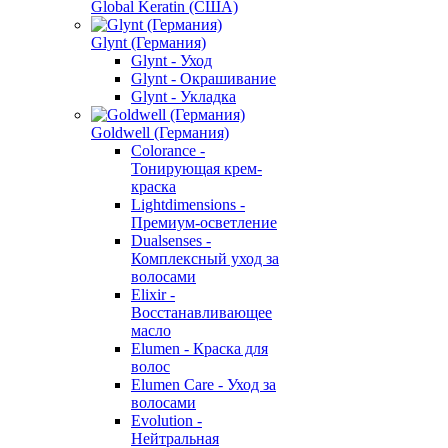
Global Keratin (США)
Glynt (Германия)
Glynt - Уход
Glynt - Окрашивание
Glynt - Укладка
Goldwell (Германия)
Colorance -
Тонирующая крем-
краска
Lightdimensions -
Премиум-осветление
Dualsenses -
Комплексный уход за
волосами
Elixir -
Восстанавливающее
масло
Elumen - Краска для
волос
Elumen Care - Уход за
волосами
Evolution -
Нейтральная