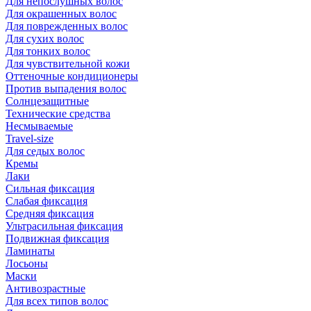
Для непослушных волос
Для окрашенных волос
Для поврежденных волос
Для сухих волос
Для тонких волос
Для чувствительной кожи
Оттеночные кондиционеры
Против выпадения волос
Солнцезащитные
Технические средства
Несмываемые
Travel-size
Для седых волос
Кремы
Лаки
Сильная фиксация
Слабая фиксация
Средняя фиксация
Ультрасильная фиксация
Подвижная фиксация
Ламинаты
Лосьоны
Маски
Антивозрастные
Для всех типов волос