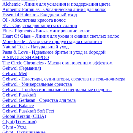
Alchemic - Линия для усиления и поддержания цвета
Authentic Formulas - Органическая линия для волос
Essential Haircare - Eжедневный уход
OI - Абсолютная красота волос
SU - Средства для защиты от солнца
Finest Pigments - Био-ламинирование волос
Heart Of Glass – Линия для ухода и сияния светлых волос
More Inside - Авторские продукты для стайлинга
Natural Tech - Натуральный уход
Pasta & Love - Идеальное бритье и уход за бородой
A SINGLE SHAMPOO
The Circle Chronicles - Маски с мгновенным эффектом
Gehwol (Германия)
Gehwol Med
Gehwol - Пластыри, супинаторы, средства из гель-полимера
Gehwol - Универсальные средства
Gehwol - Профессиональные и специальные средства
Gehwol Fusskraft
Gehwol Gerlasan - Средства для тела
Gehwol Balance
Gehwol Fusskraft Soft Feet
Global Keratin (США)
Glynt (Германия)
Glynt - Уход
Glynt - Окрашивание