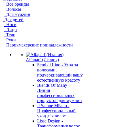
Все бренды
Волосы
Для мужчин
Для детей
Ноги
Лицо
Тело
Руки
Парикмахерские принадлежности
Alfaparf (Италия)
Semi di Lino - Уход за
волосами,
подчеркивающий вашу
естественную красоту
Blends Of Many -
Линия
профессиональных
продуктов для мужчин
Il Salone Milano -
Профессиональный
уход для волос
Lisse Design -
Трансформация волос