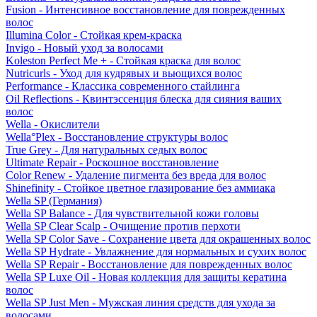
Fusion - Интенсивное восстановление для поврежденных
волос
Illumina Color - Стойкая крем-краска
Invigo - Новый уход за волосами
Koleston Perfect Me + - Стойкая краска для волос
Nutricurls - Уход для кудрявых и вьющихся волос
Performance - Классика современного стайлинга
Oil Reflections - Квинтэссенция блеска для сияния ваших
волос
Wella - Окислители
Wella°Plex - Восстановление структуры волос
True Grey - Для натуральных седых волос
Ultimate Repair - Роскошное восстановление
Color Renew - Удаление пигмента без вреда для волос
Shinefinity - Стойкое цветное глазирование без аммиака
Wella SP (Германия)
Wella SP Balance - Для чувствительной кожи головы
Wella SP Clear Scalp - Очищение против перхоти
Wella SP Color Save - Сохранение цвета для окрашенных волос
Wella SP Hydrate - Увлажнение для нормальных и сухих волос
Wella SP Repair - Восстановление для поврежденных волос
Wella SP Luxe Oil - Новая коллекция для защиты кератина
волос
Wella SP Just Men - Мужская линия средств для ухода за
волосами