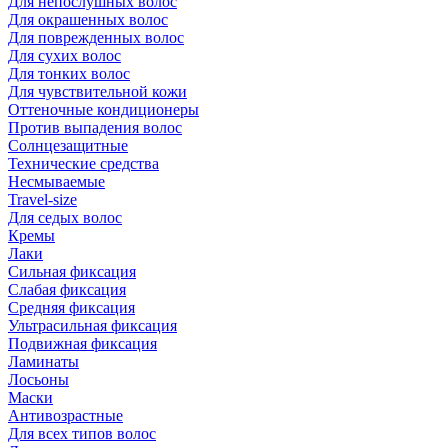
Для непослушных волос
Для окрашенных волос
Для поврежденных волос
Для сухих волос
Для тонких волос
Для чувствительной кожи
Оттеночные кондиционеры
Против выпадения волос
Солнцезащитные
Технические средства
Несмываемые
Travel-size
Для седых волос
Кремы
Лаки
Сильная фиксация
Слабая фиксация
Средняя фиксация
Ультрасильная фиксация
Подвижная фиксация
Ламинаты
Лосьоны
Маски
Антивозрастные
Для всех типов волос