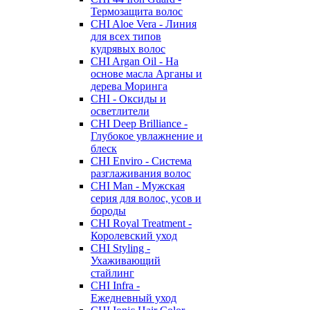
Термозащита волос
CHI Aloe Vera - Линия
для всех типов
кудрявых волос
CHI Argan Oil - На
основе масла Арганы и
дерева Моринга
CHI - Оксиды и
осветлители
CHI Deep Brilliance -
Глубокое увлажнение и
блеск
CHI Enviro - Система
разглаживания волос
CHI Man - Мужская
серия для волос, усов и
бороды
CHI Royal Treatment -
Королевский уход
CHI Styling -
Ухаживающий
стайлинг
CHI Infra -
Ежедневный уход