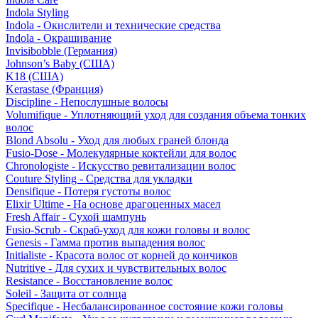
Indola Styling
Indola - Окислители и технические средства
Indola - Окрашивание
Invisibobble (Германия)
Johnson’s Baby (США)
K18 (США)
Kerastase (Франция)
Discipline - Непослушные волосы
Volumifique - Уплотняющий уход для создания объема тонких
волос
Blond Absolu - Уход для любых граней блонда
Fusio-Dose - Молекулярные коктейли для волос
Chronologiste - Искусство ревитализации волос
Couture Styling - Средства для укладки
Densifique - Потеря густоты волос
Elixir Ultime - На основе драгоценных масел
Fresh Affair - Сухой шампунь
Fusio-Scrub - Скраб-уход для кожи головы и волос
Genesis - Гамма против выпадения волос
Initialiste - Красота волос от корней до кончиков
Nutritive - Для сухих и чувствительных волос
Resistance - Восстановление волос
Soleil - Защита от солнца
Specifique - Несбалансированное состояние кожи головы