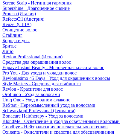
Serene Scalp - Истинная гармония
Supershine - Драгоценное сияние
Proraso (Италия)
RefectoCil (Австрия)
Reuzel (США)
Очищение волос
Стайлинг
Борода и усы
Бритье
Лицо
Revlon Professional (Испания)
Средства для окрашивания волос
Equave Instant Beauty - Мгновенная красота волос
Pro You - Для ухода и укладки волос
Revlonissimo 45 Days - Уход для окрашенных волосы
Style Masters - Средства для стайлинга
Revlon - Красители для волос
Orofluido - Уход за волосами
Uniq One - Уход в одном флаконе
ReStart - Переосмысленный уход за волосами
Schwarzkopf Professional (Германия)
Bonacure Hairtherapy - Уход за волосами
BlondMe - Осветление и уход за осветленными волосами
Goodbye - Нейтрализация нежелательных оттенков
Oxigenta - Окислители и средства для обесцвечивания