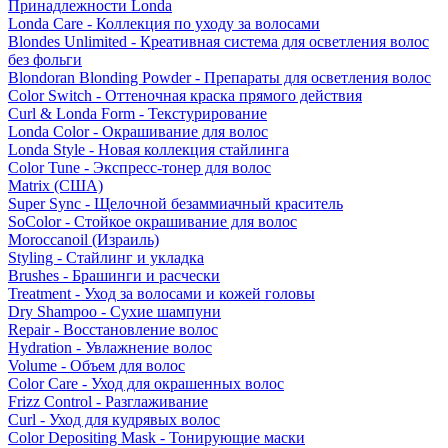
Принадлежности Londa
Londa Care - Коллекция по уходу за волосами
Blondes Unlimited - Креативная система для осветления волос
без фольги
Blondoran Blonding Powder - Препараты для осветления волос
Color Switch - Оттеночная краска прямого действия
Curl & Londa Form - Текстурирование
Londa Color - Окрашивание для волос
Londa Style - Новая коллекция стайлинга
Color Tune - Экспресс-тонер для волос
Matrix (США)
Super Sync - Щелочной безаммиачный краситель
SoColor - Стойкое окрашивание для волос
Moroccanoil (Израиль)
Styling - Стайлинг и укладка
Brushes - Брашинги и расчески
Treatment - Уход за волосами и кожей головы
Dry Shampoo - Сухие шампуни
Repair - Восстановление волос
Hydration - Увлажнение волос
Volume - Объем для волос
Color Care - Уход для окрашенных волос
Frizz Control - Разглаживание
Curl - Уход для кудрявых волос
Color Depositing Mask - Тонирующие маски