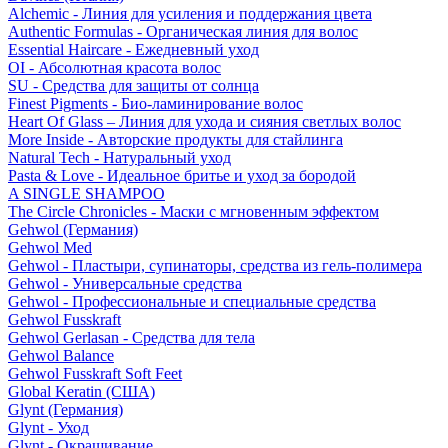
Alchemic - Линия для усиления и поддержания цвета
Authentic Formulas - Органическая линия для волос
Essential Haircare - Eжедневный уход
OI - Абсолютная красота волос
SU - Средства для защиты от солнца
Finest Pigments - Био-ламинирование волос
Heart Of Glass – Линия для ухода и сияния светлых волос
More Inside - Авторские продукты для стайлинга
Natural Tech - Натуральный уход
Pasta & Love - Идеальное бритье и уход за бородой
A SINGLE SHAMPOO
The Circle Chronicles - Маски с мгновенным эффектом
Gehwol (Германия)
Gehwol Med
Gehwol - Пластыри, супинаторы, средства из гель-полимера
Gehwol - Универсальные средства
Gehwol - Профессиональные и специальные средства
Gehwol Fusskraft
Gehwol Gerlasan - Средства для тела
Gehwol Balance
Gehwol Fusskraft Soft Feet
Global Keratin (США)
Glynt (Германия)
Glynt - Уход
Glynt - Окрашивание