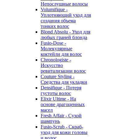
Непослушные волосы
Volumifique -
Уплотняющий уход для
создания объема
тонких волос
Blond Absolu - Уход для
любых граней блонда
Fusio-Dose -
Молекулярные
коктейли для волос
Chronologiste -
Искусство
ревитализации волос
Couture Styling -
Средства для укладки
Densifique - Потеря
густоты волос
Elixir Ultime - На
основе драгоценных
масел
Fresh Affair - Сухой
шампунь
Fusio-Scrub - Скраб-
уход для кожи головы
и волос