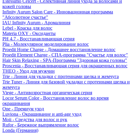
Estessimo Celcert - Селективная линия ухода за волосами и
кожей головы
Infinity Aurum Salon Care - Инновационная программа
"Абсолютное счастье"
IAU Infinity Aurum - Аромалиния
Lebel - Краска для волос
Materia OXY - Оксиданты
PH 4.7 - Восстанавливающая серия
Plia - Молекулярное моделирование волос
Proedit Home Charge - Домашнее восстановление волос
Proedit Element Charge - СПА-программа "Счастье для волос"
Hair Skin Relaxing - SPA-Программа "Здоровая кожа головы"
Proscenia - Восстанавливающая серия для окрашенных волос
THEO - Уход для мужчин
Trie - Линия для укладки с протеинами шелка и жемчуга
Trie Tuner - Линия для базовой укладки с протеинами шелка и
жемчуга
Viege - Антивозростная органическая серия
Locor Serum Color - Восстановление волос во время
окрашивания
One - Премиум уход
Luviona - Окрашивание и anti-age уход
Moii - Средства для волос и рук
Rufor - Бережное выпрямление волос
Londa (Германия)