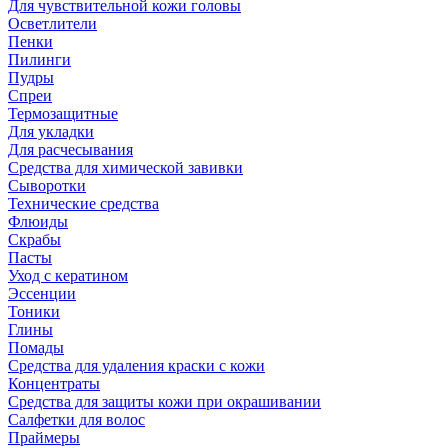
Для чувствительной кожи головы
Осветлители
Пенки
Пилинги
Пудры
Спреи
Термозащитные
Для укладки
Для расчесывания
Средства для химической завивки
Сыворотки
Технические средства
Флюиды
Скрабы
Пасты
Уход с кератином
Эссенции
Тоники
Глины
Помады
Средства для удаления краски с кожи
Концентраты
Средства для защиты кожи при окрашивании
Салфетки для волос
Праймеры