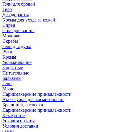
Гели для бровей
Тело
Дезодоранты
Кремы для ухода за кожей
Спреи
Соль для ванны
Молочко
Скрабы
Гели для душа
Руки
Кремы
Увлажняющие
Защитные
Питательные
Бальзамы
Гели
Мыло
Парикмахерские принадлежности
Аксессуары для косметологии
Брашинги, расчески
Парикмахерские принадлежности
Как купить
Условия оплаты
Условия доставки
О нас