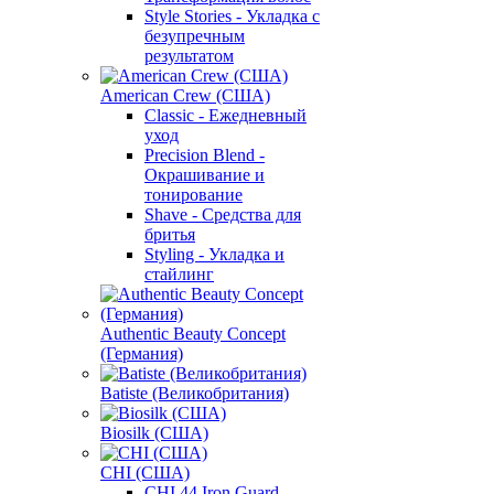
Style Stories - Укладка с
безупречным
результатом
American Crew (США)
Classic - Ежедневный
уход
Precision Blend -
Окрашивание и
тонирование
Shave - Средства для
бритья
Styling - Укладка и
стайлинг
Authentic Beauty Concept
(Германия)
Batiste (Великобритания)
Biosilk (США)
CHI (США)
CHI 44 Iron Guard -