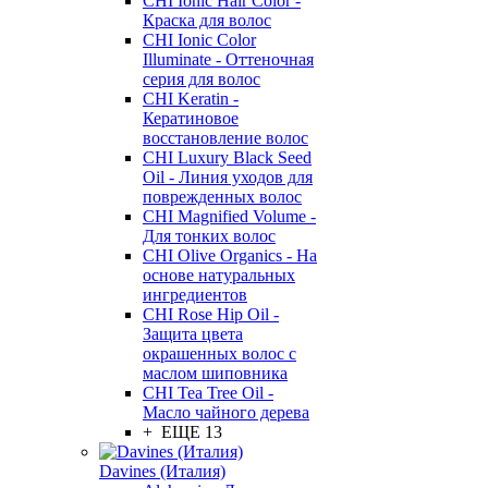
CHI Ionic Hair Color -
Краска для волос
CHI Ionic Color
Illuminate - Оттеночная
серия для волос
CHI Keratin -
Кератиновое
восстановление волос
CHI Luxury Black Seed
Oil - Линия уходов для
поврежденных волос
CHI Magnified Volume -
Для тонких волос
CHI Olive Organics - На
основе натуральных
ингредиентов
CHI Rose Hip Oil -
Защита цвета
окрашенных волос с
маслом шиповника
CHI Tea Tree Oil -
Масло чайного дерева
+ ЕЩЕ 13
Davines (Италия)