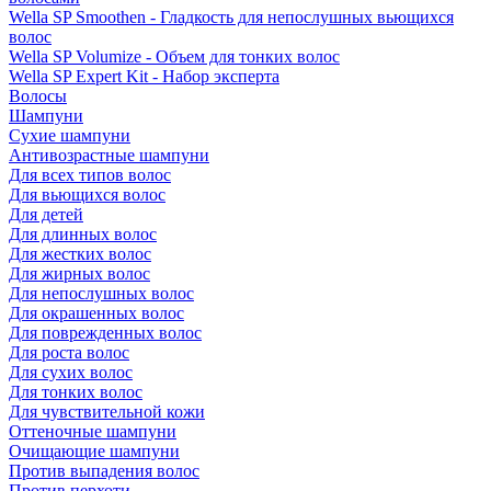
Wella SP Smoothen - Гладкость для непослушных вьющихся
волос
Wella SP Volumize - Объем для тонких волос
Wella SP Expert Kit - Набор эксперта
Волосы
Шампуни
Сухие шампуни
Антивозрастные шампуни
Для всех типов волос
Для вьющихся волос
Для детей
Для длинных волос
Для жестких волос
Для жирных волос
Для непослушных волос
Для окрашенных волос
Для поврежденных волос
Для роста волос
Для сухих волос
Для тонких волос
Для чувствительной кожи
Оттеночные шампуни
Очищающие шампуни
Против выпадения волос
Против перхоти