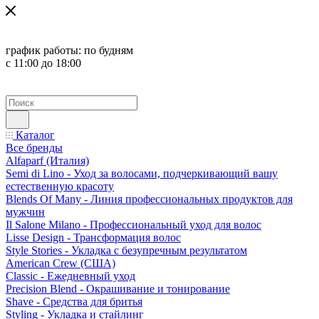
график работы:
по будням
с 11:00 до 18:00
Каталог
Все бренды
Alfaparf (Италия)
Semi di Lino - Уход за волосами, подчеркивающий вашу
естественную красоту
Blends Of Many - Линия профессиональных продуктов для
мужчин
Il Salone Milano - Профессиональный уход для волос
Lisse Design - Трансформация волос
Style Stories - Укладка с безупречным результатом
American Crew (США)
Classic - Ежедневный уход
Precision Blend - Окрашивание и тонирование
Shave - Средства для бритья
Styling - Укладка и стайлинг