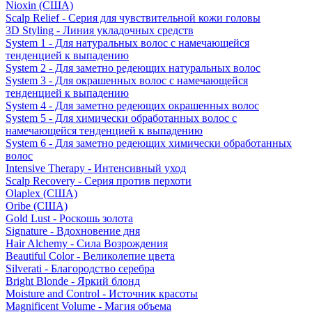
Nioxin (США)
Scalp Relief - Серия для чувствительной кожи головы
3D Styling - Линия укладочных средств
System 1 - Для натуральных волос с намечающейся
тенденцией к выпадению
System 2 - Для заметно редеющих натуральных волос
System 3 - Для окрашенных волос с намечающейся
тенденцией к выпадению
System 4 - Для заметно редеющих окрашенных волос
System 5 - Для химически обработанных волос с
намечающейся тенденцией к выпадению
System 6 - Для заметно редеющих химически обработанных
волос
Intensive Therapy - Интенсивный уход
Scalp Recovery - Серия против перхоти
Olaplex (США)
Oribe (США)
Gold Lust - Роскошь золота
Signature - Вдохновение дня
Hair Alchemy - Сила Возрождения
Beautiful Color - Великолепие цвета
Silverati - Благородство серебра
Bright Blonde - Яркий блонд
Moisture and Control - Источник красоты
Magnificent Volume - Магия объема