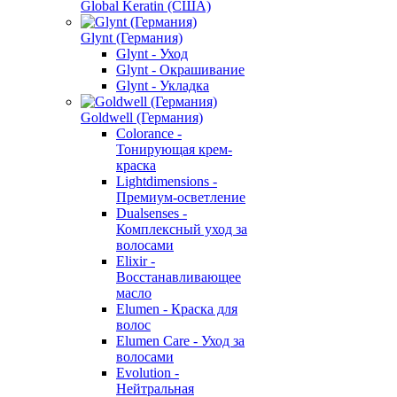
Global Keratin (США)
Glynt (Германия)
Glynt - Уход
Glynt - Окрашивание
Glynt - Укладка
Goldwell (Германия)
Colorance -
Тонирующая крем-
краска
Lightdimensions -
Премиум-осветление
Dualsenses -
Комплексный уход за
волосами
Elixir -
Восстанавливающее
масло
Elumen - Краска для
волос
Elumen Care - Уход за
волосами
Evolution -
Нейтральная