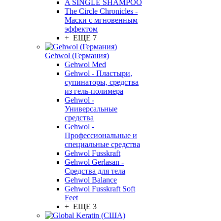
A SINGLE SHAMPOO
The Circle Chronicles -
Маски с мгновенным
эффектом
+ ЕЩЕ 7
Gehwol (Германия)
Gehwol Med
Gehwol - Пластыри,
супинаторы, средства
из гель-полимера
Gehwol -
Универсальные
средства
Gehwol -
Профессиональные и
специальные средства
Gehwol Fusskraft
Gehwol Gerlasan -
Средства для тела
Gehwol Balance
Gehwol Fusskraft Soft
Feet
+ ЕЩЕ 3