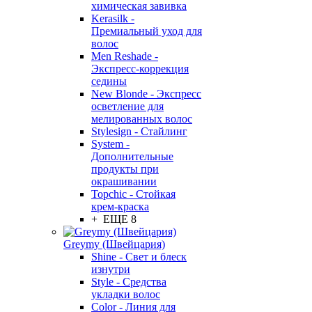
химическая завивка
Kerasilk -
Премиальный уход для
волос
Men Reshade -
Экспресс-коррекция
седины
New Blonde - Экспресс
осветление для
мелированных волос
Stylesign - Стайлинг
System -
Дополнительные
продукты при
окрашивании
Topchic - Стойкая
крем-краска
+ ЕЩЕ 8
Greymy (Швейцария)
Shine - Свет и блеск
изнутри
Style - Средства
укладки волос
Color - Линия для