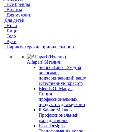
Все бренды
Волосы
Для мужчин
Для детей
Ноги
Лицо
Тело
Руки
Парикмахерские принадлежности
Alfaparf (Италия)
Semi di Lino - Уход за
волосами,
подчеркивающий вашу
естественную красоту
Blends Of Many -
Линия
профессиональных
продуктов для мужчин
Il Salone Milano -
Профессиональный
уход для волос
Lisse Design -
Трансформация волос