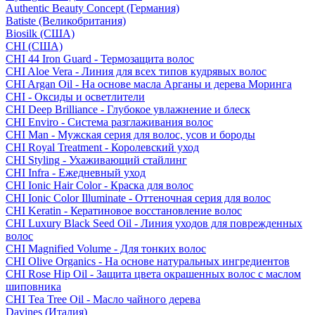
Authentic Beauty Concept (Германия)
Batiste (Великобритания)
Biosilk (США)
CHI (США)
CHI 44 Iron Guard - Термозащита волос
CHI Aloe Vera - Линия для всех типов кудрявых волос
CHI Argan Oil - На основе масла Арганы и дерева Моринга
CHI - Оксиды и осветлители
CHI Deep Brilliance - Глубокое увлажнение и блеск
CHI Enviro - Система разглаживания волос
CHI Man - Мужская серия для волос, усов и бороды
CHI Royal Treatment - Королевский уход
CHI Styling - Ухаживающий стайлинг
CHI Infra - Ежедневный уход
CHI Ionic Hair Color - Краска для волос
CHI Ionic Color Illuminate - Оттеночная серия для волос
CHI Keratin - Кератиновое восстановление волос
CHI Luxury Black Seed Oil - Линия уходов для поврежденных
волос
CHI Magnified Volume - Для тонких волос
CHI Olive Organics - На основе натуральных ингредиентов
CHI Rose Hip Oil - Защита цвета окрашенных волос с маслом
шиповника
CHI Tea Tree Oil - Масло чайного дерева
Davines (Италия)