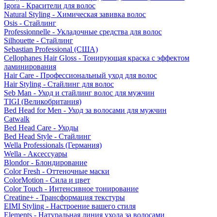
Igora - Красители для волос
Natural Styling - Химическая завивка волос
Osis - Стайлинг
Professionnelle - Укладочные средства для волос
Silhouette - Стайлинг
Sebastian Professional (США)
Cellophanes Hair Gloss - Тонирующая краска с эффектом
ламинирования
Hair Care - Профессиональный уход для волос
Hair Styling - Стайлинг для волос
Seb Man - Уход и стайлинг волос для мужчин
TIGI (Великобритания)
Bed Head for Men - Уход за волосами для мужчин
Catwalk
Bed Head Care - Уходы
Bed Head Style - Стайлинг
Wella Professionals (Германия)
Wella - Аксессуары
Blondor - Блондирование
Color Fresh - Оттеночные маски
ColorMotion - Сила и цвет
Color Touch - Интенсивное тонирование
Creatine+ - Трансформация текстуры
EIMI Styling - Настроение вашего стиля
Elements - Натуральная линия ухода за волосами