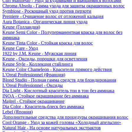
Curl Manifesto - Уход за кудрявыми и вьющимися волосами
Chroma Absolu - Гамма ухода для защиты окрашенных волос
Symbiose - Роскошный уход против перхоти
Premiere - Очищение волос от отложений кальция
Aura Botanica - Органическая линия ухода
Keune (Голландия)
Keune Semi Color - Полуперманентная краска для волос без
аммиака
Keune Tinta Color - Стойкая краска для волос
Keune Care - Уход
1922 by J.M. Keune - Мужская линия
Keune - Оксиды, порошки для осветления
Keune Style - Коллекция стайлинга
Keune Color Chameleon - Красители прямого действия
L'Oreal Professionnel (Франция)
Blond Studio - Полная гамма средств для блондирования
L'Oreal Professionnel - Оксиды
Dia Light - Кислотный краситель тон в тон без аммиака
INOA - Стойкое окрашивание без аммиака
Majirel - Стойкое окрашивание
Dia Color - Краситель-блеск без аммиака
Lebel (Япония)
Дополнительные средства для процедуры окрашивания волос
Cool Orange - Уход за кожей головы «Холодный апельсин»
Natural Hair - На основе натуральных экстрактов