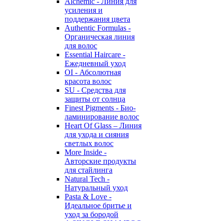
Alchemic - Линия для
усиления и
поддержания цвета
Authentic Formulas -
Органическая линия
для волос
Essential Haircare -
Eжедневный уход
OI - Абсолютная
красота волос
SU - Средства для
защиты от солнца
Finest Pigments - Био-
ламинирование волос
Heart Of Glass – Линия
для ухода и сияния
светлых волос
More Inside -
Авторские продукты
для стайлинга
Natural Tech -
Натуральный уход
Pasta & Love -
Идеальное бритье и
уход за бородой