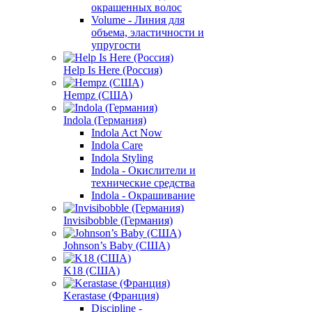
окрашенных волос
Volume - Линия для
объема, эластичности и
упругости
Help Is Here (Россия)
Hempz (США)
Indola (Германия)
Indola Act Now
Indola Care
Indola Styling
Indola - Окислители и
технические средства
Indola - Окрашивание
Invisibobble (Германия)
Johnson’s Baby (США)
K18 (США)
Kerastase (Франция)
Discipline -