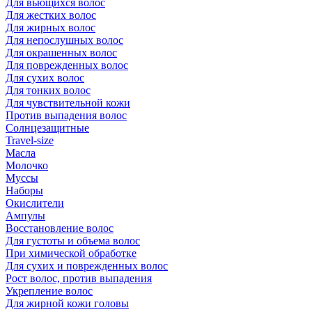
Для вьющихся волос
Для жестких волос
Для жирных волос
Для непослушных волос
Для окрашенных волос
Для поврежденных волос
Для сухих волос
Для тонких волос
Для чувствительной кожи
Против выпадения волос
Солнцезащитные
Travel-size
Масла
Молочко
Муссы
Наборы
Окислители
Ампулы
Восстановление волос
Для густоты и объема волос
При химической обработке
Для сухих и поврежденных волос
Рост волос, против выпадения
Укрепление волос
Для жирной кожи головы