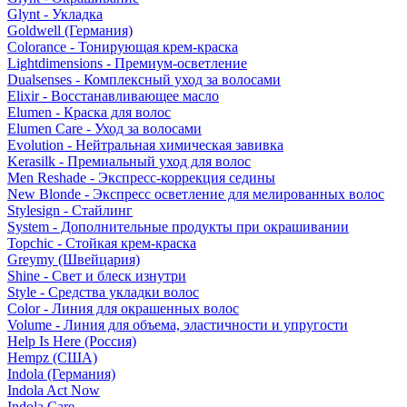
Glynt - Укладка
Goldwell (Германия)
Colorance - Тонирующая крем-краска
Lightdimensions - Премиум-осветление
Dualsenses - Комплексный уход за волосами
Elixir - Восстанавливающее масло
Elumen - Краска для волос
Elumen Care - Уход за волосами
Evolution - Нейтральная химическая завивка
Kerasilk - Премиальный уход для волос
Men Reshade - Экспресс-коррекция седины
New Blonde - Экспресс осветление для мелированных волос
Stylesign - Стайлинг
System - Дополнительные продукты при окрашивании
Topchic - Стойкая крем-краска
Greymy (Швейцария)
Shine - Свет и блеск изнутри
Style - Средства укладки волос
Color - Линия для окрашенных волос
Volume - Линия для объема, эластичности и упругости
Help Is Here (Россия)
Hempz (США)
Indola (Германия)
Indola Act Now
Indola Care